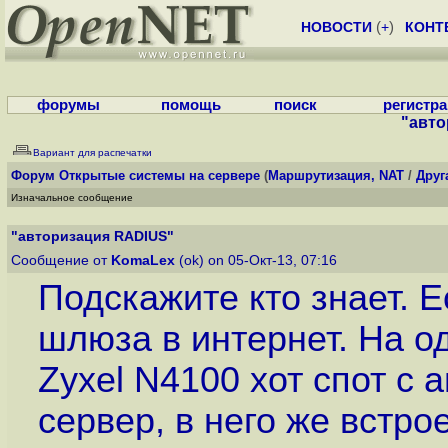
НОВОСТИ
(
+
)
КОНТ
форумы
помощь
поиск
регистр
"авто
Вариант для распечатки
Форум
Открытые системы на сервере
(
Маршрутизация, NAT
/
Друг
Изначальное сообщение
"авторизация RADIUS"
Сообщение от
KomaLex
(ok) on 05-Окт-13, 07:16
Подскажите кто знает. Е
шлюза в интернет. На о
Zyxel N4100 хот спот с 
сервер, в него же встро