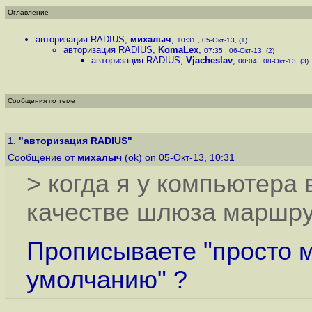
Оглавление
авторизация RADIUS
,
михалыч
,
10:31 , 05-Окт-13, (1)
авторизация RADIUS
,
KomaLex
,
07:35 , 06-Окт-13, (2)
авторизация RADIUS
,
Vjacheslav
,
00:04 , 08-Окт-13, (3)
Сообщения по теме
1.
"авторизация RADIUS"
Сообщение от
михалыч
(ok) on 05-Окт-13, 10:31
> когда я у компьютера
качестве шлюза маршру
Прописываете "просто 
умолчанию" ?