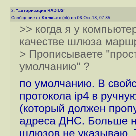
2.
"авторизация RADIUS"
Сообщение от
KomaLex
(ok) on 06-Окт-13, 07:35
>> когда я у компьюте
качестве шлюза марш
> Прописываете "прос
умолчанию" ?
по умолчанию. В свойс
протокола ip4 в ручну
(который должен пропу
адреса ДНС. Больше н
шлюзов не указываю. 