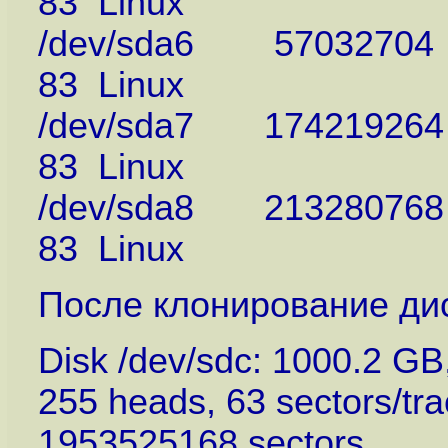
83 Linux
/dev/sda6 57032704
83 Linux
/dev/sda7 17421926
83 Linux
/dev/sda8 213280768
83 Linux
После клонирование дис
Disk /dev/sdc: 1000.2 G
255 heads, 63 sectors/tra
1953525168 sectors