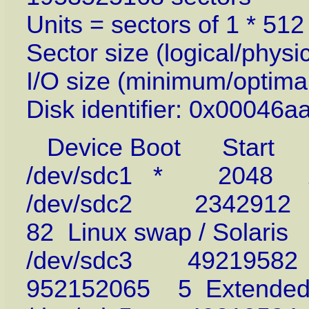
Units = sectors of 1 * 51
Sector size (logical/physi
I/O size (minimum/optimal
Disk identifier: 0x00046a
Device Boot Start
/dev/sdc1 * 2048 2
/dev/sdc2 2342912
82 Linux swap / Solaris
/dev/sdc3 49219582
952152065 5 Extende