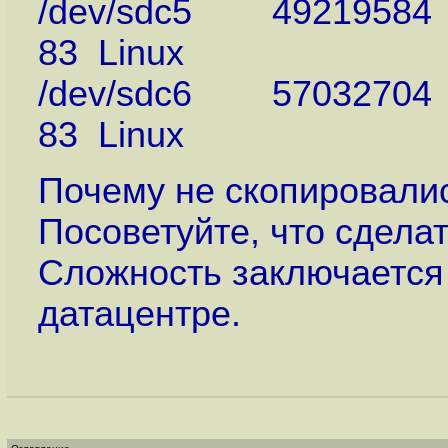
/dev/sdc5 4921958
83 Linux
/dev/sdc6 57032704
83 Linux
Почему не скопировалис
Посоветуйте, что сдела
Сложность заключается в
датацентре.