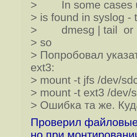
> In some cases us
> is found in syslog - 
> dmesg | tail or
> so
> Попробовал указа
ext3:
> mount -t jfs /dev/sd
> mount -t ext3 /dev/
> Ошибка та же. Куда
Проверил файловые с
но при монтировани