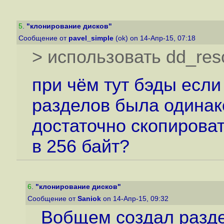
5
.
"клонирование дисков"
Сообщение от
pavel_simple
(ok) on 14-Апр-15, 07:18
> использовать dd_re
при чём тут бэды если
разделов была одинак
достаточно скопирова
в 256 байт?
6
.
"клонирование дисков"
Сообщение от
Saniok
on 14-Апр-15, 09:32
Вобщем создал разде