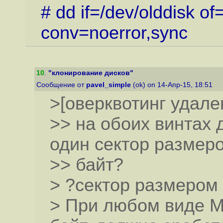
# dd if=/dev/olddisk o
conv=noerror,sync
10
.
"клонирование дисков"
Сообщение от
pavel_simple
(ok) on 14-Апр-15, 18:51
>[оверквотинг удале
>> на обоих винтах 
один сектор размеро
>> байт?
> ?сектор размером
> При любом виде MBR