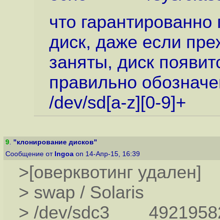
что гарантированно
диск, даже если пре
заняты, диск появит
правильно обозначе
/dev/sd[a-z][0-9]+
9
.
"клонирование дисков"
Сообщение от
Ingoa
on 14-Апр-15, 16:39
>[оверквотинг удален]
> swap / Solaris
> /dev/sdc3 4921958