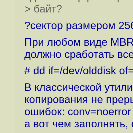
> байт?
?сектор размером 25
При любом виде MBR (c
должно сработать все
# dd if=/dev/olddisk o
В классической утили
копирования не прер
ошибок: conv=noerror
а вот чем заполнять,