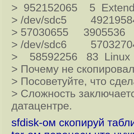
> 952152065 5 Exten
> /dev/sdc5 49219
> 57030655 3905536 
> /dev/sdc6 5703270
> 58592256 83 Linux
> Почему не скопировал
> Посоветуйте, что сдел
> Сложность заключается
датацентре.
sfdisk-ом скопируй табл