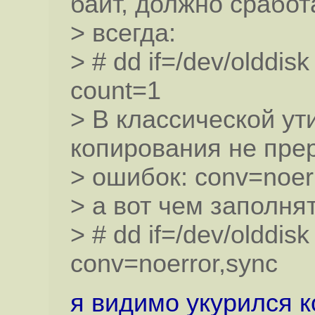
байт, должно сработ
> всегда:
> # dd if=/dev/olddis
count=1
> В классической ут
копирования не пре
> ошибок: conv=noer
> а вот чем заполня
> # dd if=/dev/olddis
conv=noerror,sync
я видимо укурился к