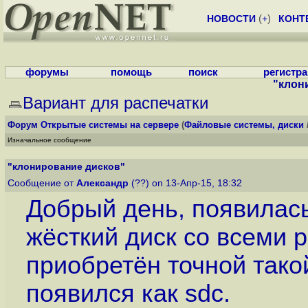
НОВОСТИ
(
+
)
КОНТ
форумы
помощь
поиск
регистр
"клон
Вариант для распечатки
Форум
Открытые системы на сервере
(
Файловые системы, диски
Изначальное сообщение
"клонирование дисков"
Сообщение от
Александр
(??) on 13-Апр-15, 18:32
Добрый день, появилас
жёсткий диск со всеми 
приобретён точной тако
появился как sdc.