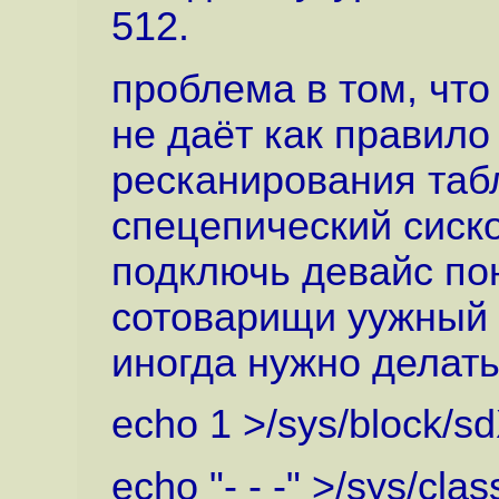
512.
проблема в том, что
не даёт как правило
ресканирования таб
спецепический сиско
подключь девайс пон
сотоварищи yужный с
иногда нужно делат
echo 1 >/sys/block/sd
echo "- - -" >/sys/cla