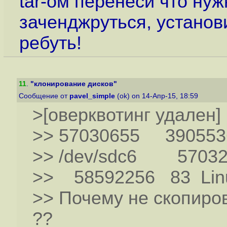
tar-ом перенеси что нуж
заченджруться, установ
ребуть!
11
.
"клонирование дисков"
Сообщение от
pavel_simple
(ok) on 14-Апр-15, 18:59
>[оверквотинг удален]
>> 57030655 390553
>> /dev/sdc6 57032
>> 58592256 83 Lin
>> Почему не скопиров
??