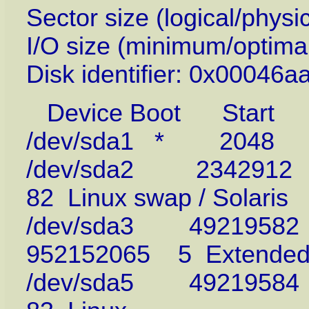
Sector size (logical/physi
I/O size (minimum/optimal
Disk identifier: 0x00046a
Device Boot Start
/dev/sda1 * 2048 2
/dev/sda2 2342912
82 Linux swap / Solaris
/dev/sda3 49219582
952152065 5 Extende
/dev/sda5 4921958