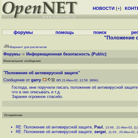
НОВОСТИ
(
+
)
КОНТ
форумы
помощь
поиск
ре
"Положение о
Вариант для распечатки
Форумы
Информационная безопасность
(Public)
Изначальное сообщение
"Положение об антивирусной защите"
Сообщение от
garry
on
21-Июн-02, 12:58 (MSK)
Господа, мне поручили писать положение об антивирусной защите
что в них описывать и т.д.
Заранее огромное спасибо.
Оглавление
RE: Положение об антивирусной защите
,
Paul
,
13:48 , 21-Июн-02, (1)
RE: Положение об антивирусной защите
,
sergei
,
11:03 , 25-Июн-02, (