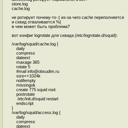
store.log
cache.log
не ротирует почему-то :( из-за чего cache переполняется
и сквид отваливается %(
в чем может быть проблема?
вот конфиг logrotate для сквида (/etc/logrotate.d/squid):
/var/log/squid/cache.log {
daily
compress
dateext
maxage 365
rotate 5
#mail info@obsudim.ru
size=+1024k
notifempty
missingok
create 775 squid root
postrotate
/etc/init.d/squid restart
endscript
}
/var/log/squid/access.log {
daily
compress
dateext