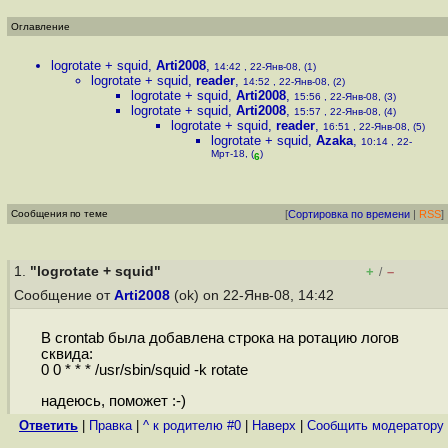
Оглавление
logrotate + squid
,
Arti2008
,
14:42 , 22-Янв-08, (1)
logrotate + squid
,
reader
,
14:52 , 22-Янв-08, (2)
logrotate + squid
,
Arti2008
,
15:56 , 22-Янв-08, (3)
logrotate + squid
,
Arti2008
,
15:57 , 22-Янв-08, (4)
logrotate + squid
,
reader
,
16:51 , 22-Янв-08, (5)
logrotate + squid
,
Azaka
,
10:14 , 22-
Мрт-18, (
)
6
Сообщения по теме
[
Сортировка по времени
|
RSS
]
1.
"logrotate + squid"
+
–
/
Сообщение от
Arti2008
(ok) on 22-Янв-08, 14:42
В crontab была добавлена строка на ротацию логов
сквида:
0 0 * * * /usr/sbin/squid -k rotate
надеюсь, поможет :-)
Ответить
|
Правка
|
^ к родителю #0
|
Наверх
|
Cообщить модератору