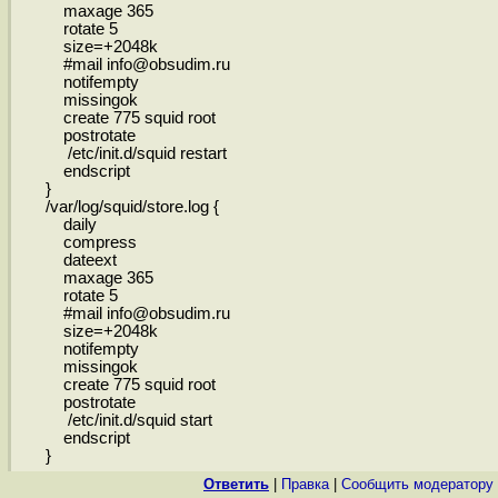
maxage 365
rotate 5
size=+2048k
#mail info@obsudim.ru
notifempty
missingok
create 775 squid root
postrotate
/etc/init.d/squid restart
endscript
}
/var/log/squid/store.log {
daily
compress
dateext
maxage 365
rotate 5
#mail info@obsudim.ru
size=+2048k
notifempty
missingok
create 775 squid root
postrotate
/etc/init.d/squid start
endscript
}
Ответить
|
Правка
|
Cообщить модератору