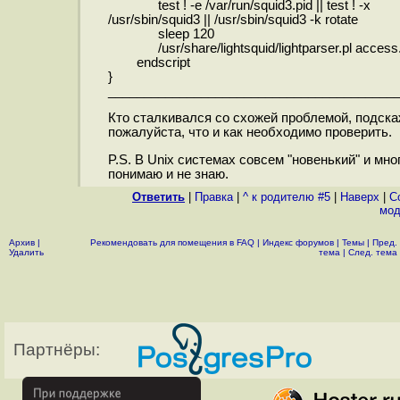
test ! -e /var/run/squid3.pid || test ! -x
/usr/sbin/squid3 || /usr/sbin/squid3 -k rotate
sleep 120
/usr/share/lightsquid/lightparser.pl access.
endscript
}
________________________________________
Кто сталкивался со схожей проблемой, подск
пожалуйста, что и как необходимо проверить.
P.S. В Unix системах совсем "новенький" и мно
понимаю и не знаю.
Ответить
|
Правка
|
^ к родителю #5
|
Наверх
|
C
мод
Архив
|
Рекомендовать для помещения в FAQ
|
Индекс форумов
|
Темы
|
Пред.
Удалить
тема
|
След. тема
Партнёры: