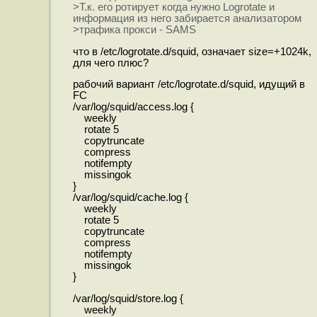
>Т.к. его ротирует когда нужно Logrotate и
информация из него забирается анализатором
>трафика прокси - SAMS
что в /etc/logrotate.d/squid, означает size=+1024k,
для чего плюс?
рабочий вариант /etc/logrotate.d/squid, идущий в
FC
/var/log/squid/access.log {
weekly
rotate 5
copytruncate
compress
notifempty
missingok
}
/var/log/squid/cache.log {
weekly
rotate 5
copytruncate
compress
notifempty
missingok
}
/var/log/squid/store.log {
weekly