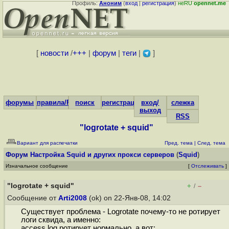
Профиль:
Аноним
(
вход
|
регистрация
)
неRU
opennet.me
[
новости
/
+++
|
форум
|
теги
|
]
форумы
правила/FAQ
поиск
регистрация
вход/
слежка
выход
RSS
"logrotate + squid"
Вариант для распечатки
Пред. тема
|
След. тема
Форум
Настройка Squid и других прокси серверов
(
Squid
)
Изначальное сообщение
[
Отслеживать
]
"logrotate + squid"
+
–
/
Сообщение от
Arti2008
(ok) on 22-Янв-08, 14:02
Существует проблема - Logrotate почему-то не ротирует
логи сквида, а именно:
access.log ротирует нормально, а вот: