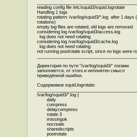
________________________________________
reading config file /etc/squid3/squid.logrotate
Handling 1 logs
rotating pattern: /var/log/squid3/*.log after 1 days 
rotations)
empty log files are rotated, old logs are removed
considering log /var/log/squid3/access.log
log does not need rotating
considering log /var/log/squid3/cache.log
log does not need rotating
not running postrotate script, since no logs were r
________________________________________
Директория по пути "/var/log/squid3/" логами
заполняется, от этого и непонятен смысл
приведённой ошибки.
Содержимое squid.logrotate:
________________________________________
/var/log/squid3/*.log {
daily
compress
delaycompress
rotate 3
missingok
nocreate
sharedscripts
postrotate