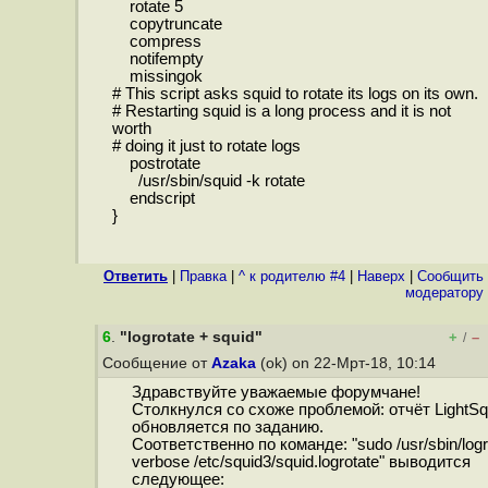
rotate 5
copytruncate
compress
notifempty
missingok
# This script asks squid to rotate its logs on its own.
# Restarting squid is a long process and it is not
worth
# doing it just to rotate logs
postrotate
/usr/sbin/squid -k rotate
endscript
}
Ответить
|
Правка
|
^ к родителю #4
|
Наверх
|
Cообщить
модератору
6
.
"logrotate + squid"
+
–
/
Сообщение от
Azaka
(ok) on 22-Мрт-18, 10:14
Здравствуйте уважаемые форумчане!
Столкнулся со схоже проблемой: отчёт LightSq
обновляется по заданию.
Соответственно по команде: "sudo /usr/sbin/logro
verbose /etc/squid3/squid.logrotate" выводится
следующее: