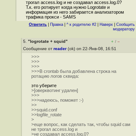
трогал access.log и не создавал access.log.0?
Т.к. его ротирует когда нужно Logrotate и
информация из него забирается анализатором
трафика прокси - SAMS
Ответить
|
Правка
|
^ к родителю #2
|
Наверх
|
Cообщить
модератору
5.
"logrotate + squid"
+
–
/
Сообщение от
reader
(ok) on 22-Янв-08, 16:51
>>>
>>>
>>>
>>>В crontab была добавлена строка на
ротацию логов сквида:
это уберите
>[оверквотинг удален]
>>>
>>>надеюсь, поможет :-)
>>
>>squid.conf
>>logfile_rotate
>
>еще вопрос, как сделать так, чтобы squid сам
не трогал access.log и
>не создавал access.log.0?