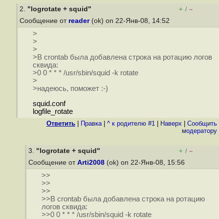
2.
"logrotate + squid"
+
–
/
Сообщение от
reader
(ok) on 22-Янв-08, 14:52
>
>
>
>В crontab была добавлена строка на ротацию логов
сквида:
>0 0 * * * /usr/sbin/squid -k rotate
>
>надеюсь, поможет :-)
squid.conf
logfile_rotate
Ответить
|
Правка
|
^ к родителю #1
|
Наверх
|
Cообщить
модератору
3.
"logrotate + squid"
+
–
/
Сообщение от
Arti2008
(ok) on 22-Янв-08, 15:56
>>
>>
>>
>>В crontab была добавлена строка на ротацию
логов сквида:
>>0 0 * * * /usr/sbin/squid -k rotate