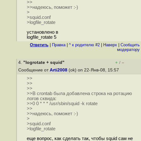
>>
>>надеюсь, поможет :-)
>
>squid.conf
>logfile_rotate
установлено в
logfile_rotate 5
Ответить
|
Правка
|
^ к родителю #2
|
Наверх
|
Cообщить
модератору
4.
"logrotate + squid"
+
–
/
Сообщение от
Arti2008
(ok) on 22-Янв-08, 15:57
>>
>>
>>
>>В crontab была добавлена строка на ротацию
логов сквида:
>>0 0 * * * /usr/sbin/squid -k rotate
>>
>>надеюсь, поможет :-)
>
>squid.conf
>logfile_rotate
еще вопрос, как сделать так, чтобы squid сам не