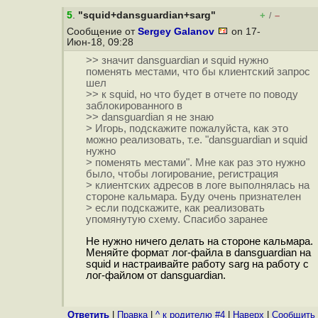
5
.
"squid+dansguardian+sarg"
+
–
/
Сообщение от
Sergey Galanov
on 17-
Июн-18, 09:28
>> значит dansguardian и squid нужно
поменять местами, что бы клиентский запрос
шел
>> к squid, но что будет в отчете по поводу
заблокированного в
>> dansguardian я не знаю
> Игорь, подскажите пожалуйста, как это
можно реализовать, т.е. "dansguardian и squid
нужно
> поменять местами". Мне как раз это нужно
было, чтобы логирование, регистрация
> клиентских адресов в логе выполнялась на
стороне кальмара. Буду очень признателен
> если подскажите, как реализовать
упомянутую схему. Спасибо заранее
Не нужно ничего делать на стороне кальмара.
Меняйте формат лог-файла в dansguardian на
squid и настраивайте работу sarg на работу с
лог-файлом от dansguardian.
Ответить
|
Правка
|
^ к родителю #4
|
Наверх
|
Cообщить