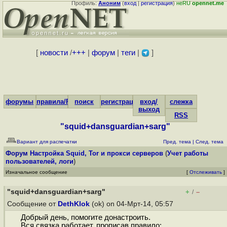
Профиль:
Аноним
(
вход
|
регистрация
)
неRU
opennet.me
[
новости
/
+++
|
форум
|
теги
|
]
форумы
правила/FAQ
поиск
регистрация
вход/
слежка
выход
RSS
"squid+dansguardian+sarg"
Вариант для распечатки
Пред. тема
|
След. тема
Форум
Настройка Squid, Tor и прокси серверов
(
Учет работы
пользователей, логи
)
Изначальное сообщение
[
Отслеживать
]
"squid+dansguardian+sarg"
+
–
/
Сообщение от
DethKlok
(ok) on 04-Мрт-14, 05:57
Добрый день, помогите донастроить.
Вся связка работает, прописав правило: