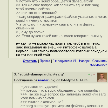
> потому что к squid обращается dansguardian
>> Так же еще вопрос как запинать squid или sarg
чтоб помимо сайтов
>> считал скачкивание?
> sarg оперирует размерами файлов указаных в логах
squid и к чему относится
> этот файл ( к элементу сайта или это файл с
обменника
> ) ему до пофиг
>> Если нужен какой нить выхлоп говорите, выкину.
ну как то же можно настроить так чтобы в отчетах
sarg показывал не внешний интерфейс шлюза а
нормальный список пользователей которые заходили
на тот или иной сайт
Ответить
|
Правка
|
^ к родителю #1
|
Наверх
|
Cообщить
модератору
3.
"squid+dansguardian+sarg"
+
–
/
Сообщение от
reader
(ok) on 04-Мрт-14, 14:35
>[оверквотинг удален]
>> потому что к squid обращается dansguardian
>>> Так же еще вопрос как запинать squid или sarg
чтоб помимо сайтов
>>> считал скачкивание?
>> sarg оперирует размерами файлов указаных в