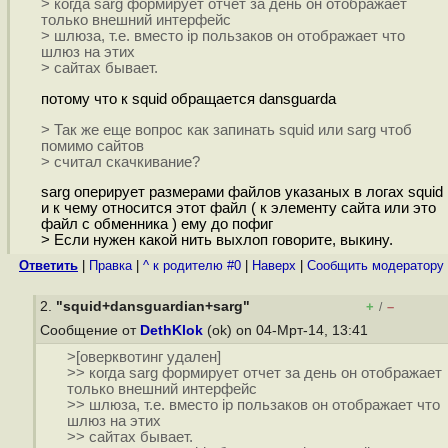
> когда sarg формирует отчет за день он отображает
только внешний интерфейс
> шлюза, т.е. вместо ip пользаков он отображает что
шлюз на этих
> сайтах бывает.
потому что к squid обращается dansguarda
> Так же еще вопрос как запинать squid или sarg чтоб
помимо сайтов
> считал скачкивание?
sarg оперирует размерами файлов указаных в логах squid
и к чему относится этот файл ( к элементу сайта или это
файл с обменника ) ему до пофиг
> Если нужен какой нить выхлоп говорите, выкину.
Ответить
|
Правка
|
^ к родителю #0
|
Наверх
|
Cообщить модератору
2.
"squid+dansguardian+sarg"
+
–
/
Сообщение от
DethKlok
(ok) on 04-Мрт-14, 13:41
>[оверквотинг удален]
>> когда sarg формирует отчет за день он отображает
только внешний интерфейс
>> шлюза, т.е. вместо ip пользаков он отображает что
шлюз на этих
>> сайтах бывает.