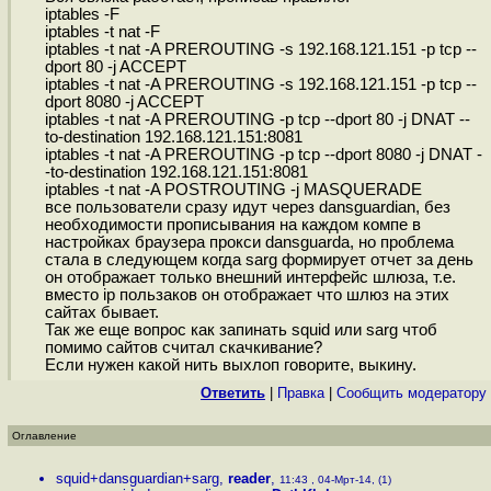
iptables -F
iptables -t nat -F
iptables -t nat -A PREROUTING -s 192.168.121.151 -p tcp --
dport 80 -j ACCEPT
iptables -t nat -A PREROUTING -s 192.168.121.151 -p tcp --
dport 8080 -j ACCEPT
iptables -t nat -A PREROUTING -p tcp --dport 80 -j DNAT --
to-destination 192.168.121.151:8081
iptables -t nat -A PREROUTING -p tcp --dport 8080 -j DNAT -
-to-destination 192.168.121.151:8081
iptables -t nat -A POSTROUTING -j MASQUERADE
все пользователи сразу идут через dansguardian, без
необходимости прописывания на каждом компе в
настройках браузера прокси dansguarda, но проблема
стала в следующем когда sarg формирует отчет за день
он отображает только внешний интерфейс шлюза, т.е.
вместо ip пользаков он отображает что шлюз на этих
сайтах бывает.
Так же еще вопрос как запинать squid или sarg чтоб
помимо сайтов считал скачкивание?
Если нужен какой нить выхлоп говорите, выкину.
Ответить
|
Правка
|
Cообщить модератору
Оглавление
squid+dansguardian+sarg
,
reader
,
11:43 , 04-Мрт-14, (1)