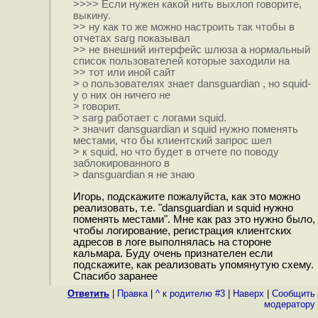
>>>> Если нужен какой нить выхлоп говорите,
выкину.
>> ну как то же можно настроить так чтобы в
отчетах sarg показывал
>> не внешний интерфейс шлюза а нормальный
список пользователей которые заходили на
>> тот или иной сайт
> о пользователях знает dansguardian , но squid-
у о них он ничего не
> говорит.
> sarg работает с логами squid.
> значит dansguardian и squid нужно поменять
местами, что бы клиентский запрос шел
> к squid, но что будет в отчете по поводу
заблокированного в
> dansguardian я не знаю
Игорь, подскажите пожалуйста, как это можно
реализовать, т.е. "dansguardian и squid нужно
поменять местами". Мне как раз это нужно было,
чтобы логирование, регистрация клиентских
адресов в логе выполнялась на стороне
кальмара. Буду очень признателен если
подскажите, как реализовать упомянутую схему.
Спасибо заранее
Ответить
|
Правка
|
^ к родителю #3
|
Наверх
|
Cообщить
модератору