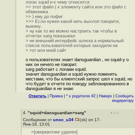
логах squid и к чему относится
>> этот файл ( к элементу сайта или это файл с
обменника
>> ) ему до пофиг
>>> Если нужен какой нить выхлоп говорите,
выкину.
> ну как то же можно настроить так чтобы в
отчетах sarg показывал
> не внешний интерфейс шлюза а нормальный
список пользователей которые заходили на
> тот или иной сайт
о пользователях знает dansguardian , но squid-у о
них он ничего не говорит.
sarg работает с логами squid.
значит dansguardian и squid нужно поменять
местами, что бы клиентский запрос шел к squid, но
что будет в отчете по поводу заблокированного в
dansguardian я не знаю
Ответить
|
Правка
|
^ к родителю #2
|
Наверх
|
Cообщить
модератору
4.
"squid+dansguardian+sarg"
+
–
/
Сообщение от
unoc_u34
(ok) on 17-
Янв-18, 13:01
>[оверквотинг удален]