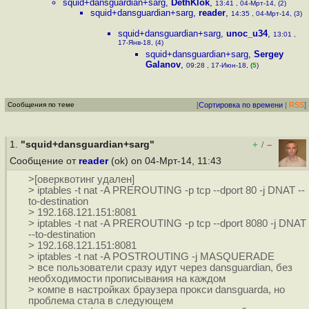
squid+dansguardian+sarg
,
DethKlok
,
13:41 , 04-Мрт-14, (2)
squid+dansguardian+sarg
,
reader
,
14:35 , 04-Мрт-14, (3)
squid+dansguardian+sarg
,
unoc_u34
,
13:01 ,
17-Янв-18, (4)
squid+dansguardian+sarg
,
Sergey
Galanov
,
09:28 , 17-Июн-18, (
5
)
Сообщения по теме
[
Сортировка по времени
|
RSS
]
1.
"squid+dansguardian+sarg"
+
–
/
Сообщение от
reader
(ok) on 04-Мрт-14, 11:43
>[оверквотинг удален]
> iptables -t nat -A PREROUTING -p tcp --dport 80 -j DNAT --
to-destination
> 192.168.121.151:8081
> iptables -t nat -A PREROUTING -p tcp --dport 8080 -j DNAT
--to-destination
> 192.168.121.151:8081
> iptables -t nat -A POSTROUTING -j MASQUERADE
> все пользователи сразу идут через dansguardian, без
необходимости прописывания на каждом
> компе в настройках браузера прокси dansguarda, но
проблема стала в следующем