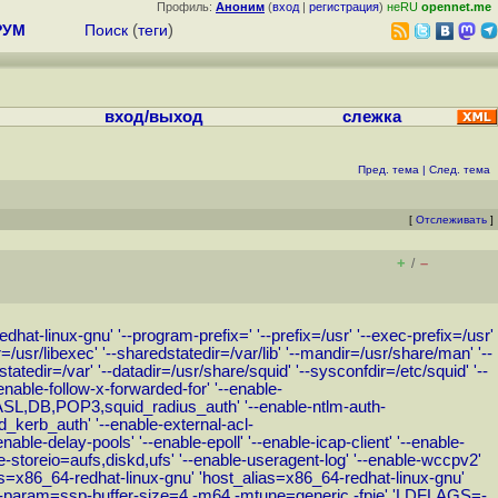
Профиль:
Аноним
(
вход
|
регистрация
)
неRU
opennet.me
РУМ
Поиск
(
теги
)
вход/выход
слежка
Пред. тема
|
След. тема
[
Отслеживать
]
+
–
/
at-linux-gnu' '--program-prefix=' '--prefix=/usr' '--exec-prefix=/usr'
dir=/usr/libexec' '--sharedstatedir=/var/lib' '--mandir=/usr/share/man' '--
lstatedir=/var' '--datadir=/usr/share/squid' '--sysconfdir=/etc/squid' '--
-enable-follow-x-forwarded-for' '--enable-
L,DB,POP3,squid_radius_auth' '--enable-ntlm-auth-
_kerb_auth' '--enable-external-acl-
e-delay-pools' '--enable-epoll' '--enable-icap-client' '--enable-
able-storeio=aufs,diskd,ufs' '--enable-useragent-log' '--enable-wccpv2'
d_alias=x86_64-redhat-linux-gnu' 'host_alias=x86_64-redhat-linux-gnu'
--param=ssp-buffer-size=4 -m64 -mtune=generic -fpie' 'LDFLAGS=-