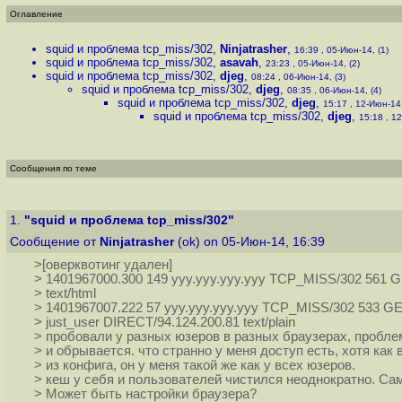
Оглавление
squid и проблема tcp_miss/302
,
Ninjatrasher
,
16:39 , 05-Июн-14, (1)
squid и проблема tcp_miss/302
,
asavah
,
23:23 , 05-Июн-14, (2)
squid и проблема tcp_miss/302
,
djeg
,
08:24 , 06-Июн-14, (3)
squid и проблема tcp_miss/302
,
djeg
,
08:35 , 06-Июн-14, (4)
squid и проблема tcp_miss/302
,
djeg
,
15:17 , 12-Июн-14,
squid и проблема tcp_miss/302
,
djeg
,
15:18 , 12
Сообщения по теме
1.
"squid и проблема tcp_miss/302"
Сообщение от
Ninjatrasher
(ok) on 05-Июн-14, 16:39
>[оверквотинг удален]
> 1401967000.300 149 ууу.ууу.ууу.ууу TCP_MISS/302 561 
> text/html
> 1401967007.222 57 ууу.ууу.ууу.ууу TCP_MISS/302 533 G
> just_user DIRECT/94.124.200.81 text/plain
> пробовали у разных юзеров в разных браузерах, проблем
> и обрывается. что странно у меня доступ есть, хотя как 
> из конфига, он у меня такой же как у всех юзеров.
> кеш у себя и пользователей чистился неоднократно. Са
> Может быть настройки браузера?