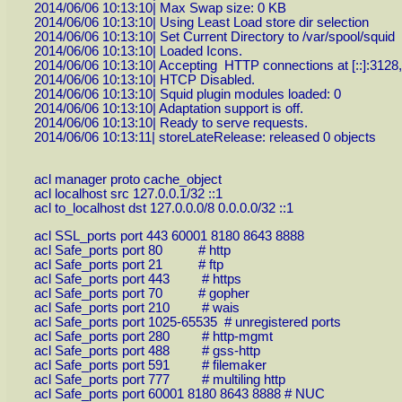
2014/06/06 10:13:10| Max Swap size: 0 KB
2014/06/06 10:13:10| Using Least Load store dir selection
2014/06/06 10:13:10| Set Current Directory to /var/spool/squid
2014/06/06 10:13:10| Loaded Icons.
2014/06/06 10:13:10| Accepting HTTP connections at [::]:3128
2014/06/06 10:13:10| HTCP Disabled.
2014/06/06 10:13:10| Squid plugin modules loaded: 0
2014/06/06 10:13:10| Adaptation support is off.
2014/06/06 10:13:10| Ready to serve requests.
2014/06/06 10:13:11| storeLateRelease: released 0 objects
acl manager proto cache_object
acl localhost src 127.0.0.1/32 ::1
acl to_localhost dst 127.0.0.0/8 0.0.0.0/32 ::1
acl SSL_ports port 443 60001 8180 8643 8888
acl Safe_ports port 80 # http
acl Safe_ports port 21 # ftp
acl Safe_ports port 443 # https
acl Safe_ports port 70 # gopher
acl Safe_ports port 210 # wais
acl Safe_ports port 1025-65535 # unregistered ports
acl Safe_ports port 280 # http-mgmt
acl Safe_ports port 488 # gss-http
acl Safe_ports port 591 # filemaker
acl Safe_ports port 777 # multiling http
acl Safe_ports port 60001 8180 8643 8888 # NUC