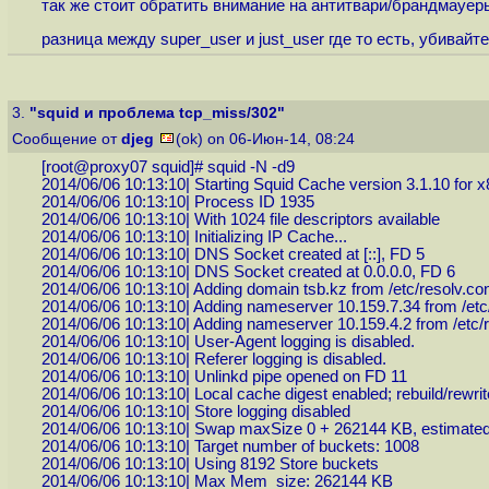
так же стоит обратить внимание на антитвари/брандмауер
разница между super_user и just_user где то есть, убивайт
3.
"squid и проблема tcp_miss/302"
Сообщение от
djeg
(ok) on 06-Июн-14, 08:24
[root@proxy07 squid]# squid -N -d9
2014/06/06 10:13:10| Starting Squid Cache version 3.1.10 for x
2014/06/06 10:13:10| Process ID 1935
2014/06/06 10:13:10| With 1024 file descriptors available
2014/06/06 10:13:10| Initializing IP Cache...
2014/06/06 10:13:10| DNS Socket created at [::], FD 5
2014/06/06 10:13:10| DNS Socket created at 0.0.0.0, FD 6
2014/06/06 10:13:10| Adding domain tsb.kz from /etc/resolv.co
2014/06/06 10:13:10| Adding nameserver 10.159.7.34 from /etc/
2014/06/06 10:13:10| Adding nameserver 10.159.4.2 from /etc/r
2014/06/06 10:13:10| User-Agent logging is disabled.
2014/06/06 10:13:10| Referer logging is disabled.
2014/06/06 10:13:10| Unlinkd pipe opened on FD 11
2014/06/06 10:13:10| Local cache digest enabled; rebuild/rewr
2014/06/06 10:13:10| Store logging disabled
2014/06/06 10:13:10| Swap maxSize 0 + 262144 KB, estimated
2014/06/06 10:13:10| Target number of buckets: 1008
2014/06/06 10:13:10| Using 8192 Store buckets
2014/06/06 10:13:10| Max Mem size: 262144 KB