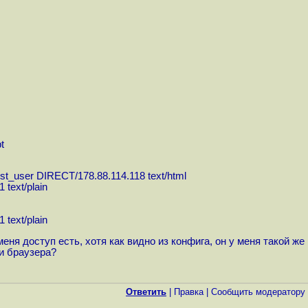
t
just_user DIRECT/178.88.114.118 text/html
 text/plain
 text/plain
ня доступ есть, хотя как видно из конфига, он у меня такой же
и браузера?
Ответить
|
Правка
|
Cообщить модератору