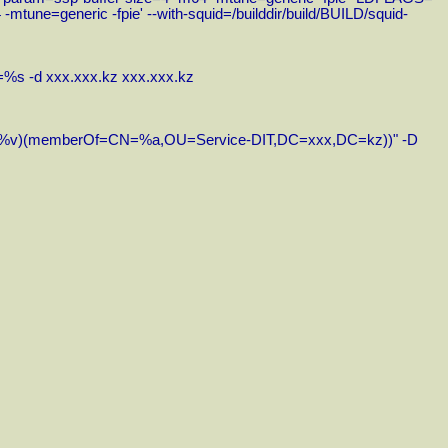
ne=generic -fpie' --with-squid=/builddir/build/BUILD/squid-
=%s -d xxx.xxx.kz xxx.xxx.kz
Name=%v)(memberOf=CN=%a,OU=Service-DIT,DC=xxx,DC=kz))" -D