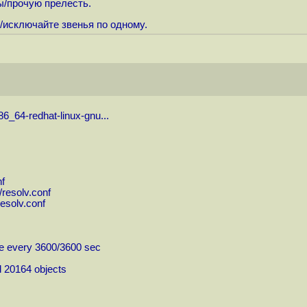
ы/прочую прелесть.
е/исключайте звенья по одному.
86_64-redhat-linux-gnu...
nf
resolv.conf
esolv.conf
ite every 3600/3600 sec
 20164 objects