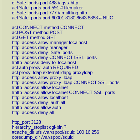
cl Safe_ports port 488 # gss-http
acl Safe_ports port 591 # filemaker
cl Safe_ports port 777 # multiling http
acl Safe_ports port 60001 8180 8643 8888 # NUC
acl CONNECT method CONNECT
acl POST method POST
acl GET method GET
http_access allow manager localhost
http_access deny manager
http_access deny !Safe_ports
http_access deny CONNECT !SSL_ports
#http_access deny to_localhost
acl auth proxy_auth REQUIRED
acl proxy_ldap external ldapg proxyldap
http_access allow proxy_ldap
http_access allow proxy_ldap CONNECT SSL_ports
#http_access allow localnet
#http_access allow localnet CONNECT SSL_ports
http_access allow localhost
http_access deny !auth all
#http_access allow auth
http_access deny all
http_port 3128
hierarchy_stoplist cgi-bin ?
#cache_dir ufs /var/spool/squid 100 16 256
coredump_dir /var/spool/squid