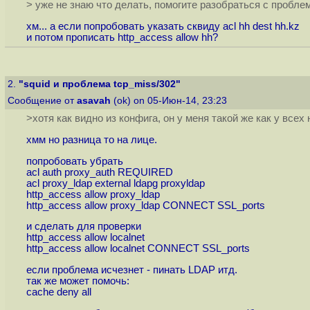
> уже не знаю что делать, помогите разобраться с пробле
хм... а если попробовать указать сквиду acl hh dest hh.kz
и потом прописать http_access allow hh?
2.
"squid и проблема tcp_miss/302"
Сообщение от
asavah
(ok) on 05-Июн-14, 23:23
>хотя как видно из конфига, он у меня такой же как у всех
хмм но разница то на лице.
попробовать убрать
acl auth proxy_auth REQUIRED
acl proxy_ldap external ldapg proxyldap
http_access allow proxy_ldap
http_access allow proxy_ldap CONNECT SSL_ports
и сделать для проверки
http_access allow localnet
http_access allow localnet CONNECT SSL_ports
если проблема исчезнет - пинать LDAP итд.
так же может помочь:
cache deny all