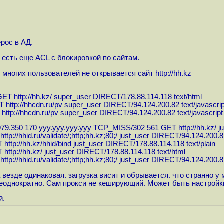
рос в АД.
о есть еще ACL с блокировкой по сайтам.
у многих пользователей не открывается сайт
http://hh.kz
 GET
http://hh.kz
/ super_user DIRECT/178.88.114.118 text/html
ET
http://hhcdn.ru/pv
super_user DIRECT/94.124.200.82 text/javascrip
T
http://hhcdn.ru/pv
super_user DIRECT/94.124.200.82 text/javascript
979.350 170 ууу.ууу.ууу.ууу TCP_MISS/302 561 GET
http://hh.kz
/ 
T
http://hhid.ru/validate/;http;hh.kz;80;
/ just_user DIRECT/94.124.200.81
ET
http://hh.kz/hhid/bind
just_user DIRECT/178.88.114.118 text/plain
ET
http://hh.kz
/ just_user DIRECT/178.88.114.118 text/html
T
http://hhid.ru/validate/;http;hh.kz;80;
/ just_user DIRECT/94.124.200.81
езде одинаковая. загрузка висит и обрывается. что странно у ме
 неоднократно. Сам прокси не кеширующий. Может быть настройк
й.