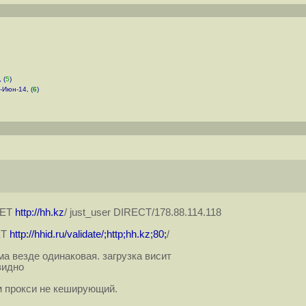
 (
5
)
-Июн-14, (
6
)
GET
http://hh.kz
/ just_user DIRECT/178.88.114.118
ET
http://hhid.ru/validate/;http;hh.kz;80;
/
а везде одинаковая. загрузка висит
видно
м прокси не кеширующий.