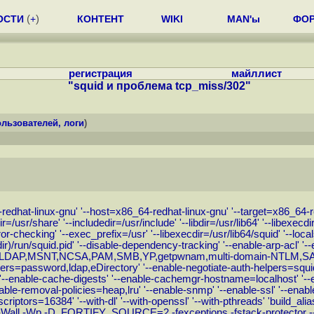
ОСТИ
(
+
)
КОНТЕНТ
WIKI
MAN'ы
ФО
регистрация
майллист
"squid и проблема tcp_miss/302"
льзователей, логи
)
edhat-linux-gnu' '--host=x86_64-redhat-linux-gnu' '--target=x86_64-redh
dir=/usr/share' '--includedir=/usr/include' '--libdir=/usr/lib64' '--libexec
rror-checking' '--exec_prefix=/usr' '--libexecdir=/usr/lib64/squid' '--loca
edir)/run/squid.pid' '--disable-dependency-tracking' '--enable-arp-acl' '-
lpers=LDAP,MSNT,NCSA,PAM,SMB,YP,getpwnam,multi-domain-NTLM,SAS
rs=password,ldap,eDirectory' '--enable-negotiate-auth-helpers=squid
enable-cache-digests' '--enable-cachemgr-hostname=localhost' '--enabl
--enable-removal-policies=heap,lru' '--enable-snmp' '--enable-ssl' '--en
ledescriptors=16384' '--with-dl' '--with-openssl' '--with-pthreads' 'buil
e -Wall -Wp,-D_FORTIFY_SOURCE=2 -fexceptions -fstack-protector 