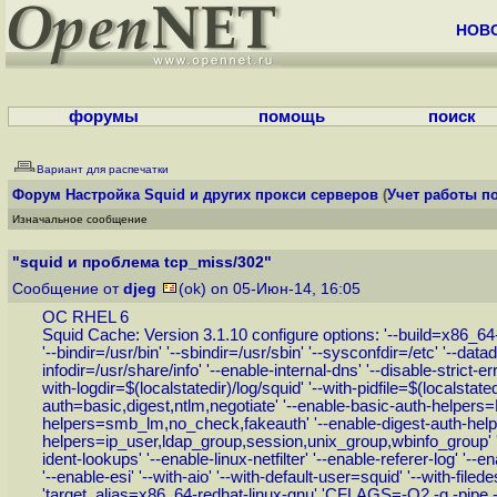
НОВ
форумы
помощь
поиск
Вариант для распечатки
Форум
Настройка Squid и других прокси серверов
(
Учет работы по
Изначальное сообщение
"squid и проблема tcp_miss/302"
Сообщение от
djeg
(ok) on 05-Июн-14, 16:05
ОС RHEL 6
Squid Cache: Version 3.1.10 configure options: '--build=x86_64-r
'--bindir=/usr/bin' '--sbindir=/usr/sbin' '--sysconfdir=/etc' '--data
infodir=/usr/share/info' '--enable-internal-dns' '--disable-strict-e
with-logdir=$(localstatedir)/log/squid' '--with-pidfile=$(localstat
auth=basic,digest,ntlm,negotiate' '--enable-basic-auth-he
helpers=smb_lm,no_check,fakeauth' '--enable-digest-auth-helpe
helpers=ip_user,ldap_group,session,unix_group,wbinfo_group' '--
ident-lookups' '--enable-linux-netfilter' '--enable-referer-log' '
'--enable-esi' '--with-aio' '--with-default-user=squid' '--with-fi
'target_alias=x86_64-redhat-linux-gnu' 'CFLAGS=-O2 -g -pip