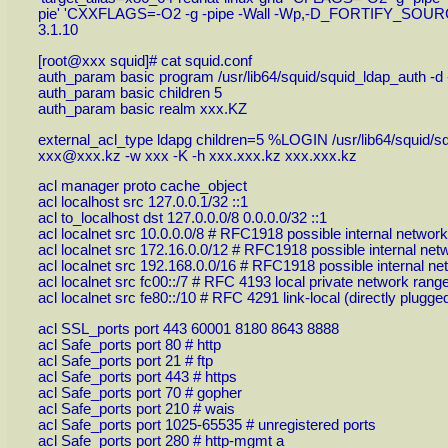
pie' 'CXXFLAGS=-O2 -g -pipe -Wall -Wp,-D_FORTIFY_SOURCE=2 -
3.1.10
[root@xxx squid]# cat squid.conf
auth_param basic program /usr/lib64/squid/squid_ldap_auth
auth_param basic children 5
auth_param basic realm xxx.KZ
external_acl_type ldapg children=5 %LOGIN /usr/lib64/sq
xxx@xxx.kz -w xxx -K -h xxx.xxx.kz xxx.xxx.kz
acl manager proto cache_object
acl localhost src 127.0.0.1/32 ::1
acl to_localhost dst 127.0.0.0/8 0.0.0.0/32 ::1
acl localnet src 10.0.0.0/8 # RFC1918 possible internal network
acl localnet src 172.16.0.0/12 # RFC1918 possible internal net
acl localnet src 192.168.0.0/16 # RFC1918 possible internal ne
acl localnet src fc00::/7 # RFC 4193 local private network rang
acl localnet src fe80::/10 # RFC 4291 link-local (directly plugg
acl SSL_ports port 443 60001 8180 8643 8888
acl Safe_ports port 80 # http
acl Safe_ports port 21 # ftp
acl Safe_ports port 443 # https
acl Safe_ports port 70 # gopher
acl Safe_ports port 210 # wais
acl Safe_ports port 1025-65535 # unregistered ports
acl Safe_ports port 280 # http-mgmt a