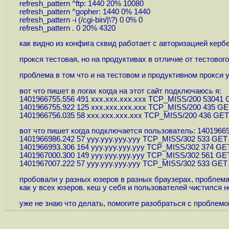
refresh_pattern ^ftp: 1440 20% 10080
refresh_pattern ^gopher: 1440 0% 1440
refresh_pattern -i (/cgi-bin/|\?) 0 0% 0
refresh_pattern . 0 20% 4320
как видно из конфига сквид работает с авторизацией кербе
прокся тестовая, но на продуктивах в отличие от тестовог
проблема в том что и на тестовом и продуктивном прокси 
вот что пишет в логах когда на этот сайт подключаюсь я:
1401966755.556 491 xxx.xxx.xxx.xxx TCP_MISS/200 53041
1401966755.922 125 xxx.xxx.xxx.xxx TCP_MISS/200 435 G
1401966756.035 58 xxx.xxx.xxx.xxx TCP_MISS/200 436 GE
вот что пишет когда подключается пользователь: 1401966
1401966986.242 57 ууу.ууу.ууу.ууу TCP_MISS/302 533 GE
1401966993.306 164 ууу.ууу.ууу.ууу TCP_MISS/302 374 G
1401967000.300 149 ууу.ууу.ууу.ууу TCP_MISS/302 561 G
1401967007.222 57 ууу.ууу.ууу.ууу TCP_MISS/302 533 GE
пробовали у разных юзеров в разных браузерах, проблема в
как у всех юзеров. кеш у себя и пользователей чистился
уже не знаю что делать, помогите разобраться с проблемо