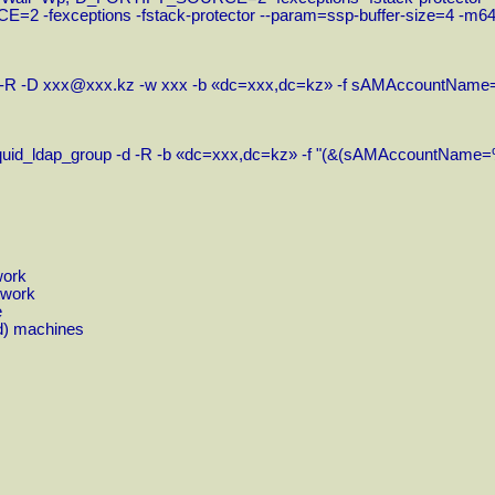
fexceptions -fstack-protector --param=ssp-buffer-size=4 -m64 -mtu
 -d -R -D xxx@xxx.kz -w xxx -b «dc=xxx,dc=kz» -f sAMAccountName
uid/squid_ldap_group -d -R -b «dc=xxx,dc=kz» -f "(&(sAMAccount
work
twork
e
ed) machines