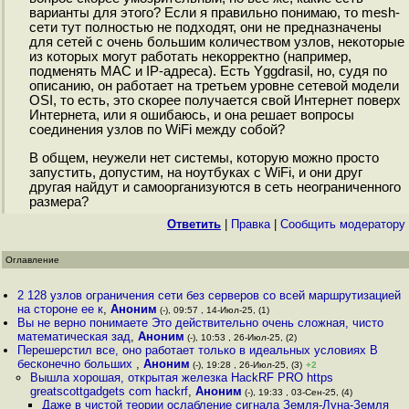
варианты для этого? Если я правильно понимаю, то mesh-
сети тут полностью не подходят, они не предназначены
для сетей с очень большим количеством узлов, некоторые
из которых могут работать некорректно (например,
подменять MAC и IP-адреса). Есть Yggdrasil, но, судя по
описанию, он работает на третьем уровне сетевой модели
OSI, то есть, это скорее получается свой Интернет поверх
Интернета, или я ошибаюсь, и она решает вопросы
соединения узлов по WiFi между собой?
В общем, неужели нет системы, которую можно просто
запустить, допустим, на ноутбуках с WiFi, и они друг
другая найдут и самоорганизуются в сеть неограниченного
размера?
Ответить
|
Правка
|
Cообщить модератору
Оглавление
2 128 узлов ограничения сети без серверов со всей маршрутизацией
на стороне ее к
,
Аноним
(-), 09:57 , 14-Июл-25, (1)
Вы не верно понимаете Это действительно очень сложная, чисто
математическая зад
,
Аноним
(-), 10:53 , 26-Июл-25, (2)
Перешерстил все, оно работает только в идеальных условиях В
бесконечно больших
,
Аноним
(-), 19:28 , 26-Июл-25, (3)
+2
Вышла хорошая, открытая железка HackRF PRO https
greatscottgadgets com hackrf
,
Аноним
(-), 19:33 , 03-Сен-25, (4)
Даже в чистой теории ослабление сигнала Земля-Луна-Земля