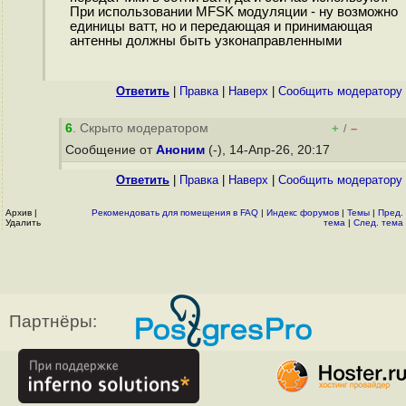
При использовании MFSK модуляции - ну возможно
единицы ватт, но и передающая и принимающая
антенны должны быть узконаправленными
Ответить
|
Правка
|
Наверх
|
Cообщить модератору
6
. Скрыто модератором
+
–
/
Сообщение от
Аноним
(-), 14-Апр-26, 20:17
Ответить
|
Правка
|
Наверх
|
Cообщить модератору
Архив
|
Рекомендовать для помещения в FAQ
|
Индекс форумов
|
Темы
|
Пред.
Удалить
тема
|
След. тема
Партнёры: