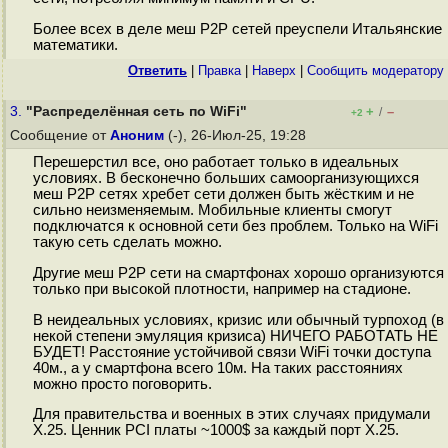
Более всех в деле меш P2P сетей преуспели Итальянские
математики.
Ответить
|
Правка
|
Наверх
|
Cообщить модератору
3.
"Распределённая сеть по WiFi"
+
–
/
+2
Сообщение от
Аноним
(-), 26-Июл-25, 19:28
Перешерстил все, оно работает только в идеальных
условиях. В бесконечно больших самоорганизующихся
меш P2P сетях хребет сети должен быть жёстким и не
сильно неизменяемым. Мобильные клиенты смогут
подключатся к основной сети без проблем. Только на WiFi
такую сеть сделать можно.
Другие меш P2P сети на смартфонах хорошо организуются
только при высокой плотности, например на стадионе.
В неидеальных условиях, кризис или обычный турпоход (в
некой степени эмуляция кризиса) НИЧЕГО РАБОТАТЬ НЕ
БУДЕТ! Расстояние устойчивой связи WiFi точки доступа
40м., а у смартфона всего 10м. На таких расстояниях
можно просто поговорить.
Для правительства и военных в этих случаях придумали
X.25. Ценник PCI платы ~1000$ за каждый порт X.25.