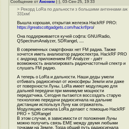
Сообщение от
Аноним
(-), 03-Сен-25, 19:33
> Рекорд LoRa по дальности з большими антеннами аж
331км!
Вышла хорошая, открытая железка HackRF PRO:
https://greatscottgadgets.com/hackrf/pro
/
Она поддерживается кучей софта: GNU/Radio,
QSpectrumAnalyzer, SDRangel, ....
В современных смартфонах нет FM радиа. Также
хочется иметь анализатор радиоспектра. HackRF PRO
с андроид приложением RF Analyzer - даёт
возможность анализировать радиочастотный спектр и
слушать FM радио.
А теперь о LoRa и дальности. Наши деды умели
отбивать радиосигнал от ионосферы Земли или даже
от поверхности Луны. LoRa имеет модуляцию для
дальней передачи при минимуме мощности
передатчика. Сегодня пытаются воссоздать старую
технологию передачи радиосигнала на дальние
дистанции используя Луну как отражатель.
Модуляцию сигнала LoRa делают с помощью HackRF
PRO + SDRangel
В этом случае, в зависимости от положения Луны
можно получить связь EME между двумя любыми
точками на Земле. Тогда общий путь радиосигнала