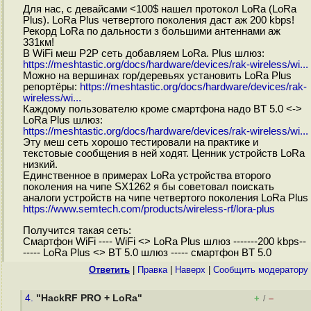
Для нас, с девайсами <100$ нашел протокол LoRa (LoRa
Plus). LoRa Plus четвертого поколения даст аж 200 kbps!
Рекорд LoRa по дальности з большими антеннами аж
331км!
В WiFi меш P2P сеть добавляем LoRa. Plus шлюз:
https://meshtastic.org/docs/hardware/devices/rak-wireless/wi...
Можно на вершинах гор/деревьях установить LoRa Plus
репортёры:
https://meshtastic.org/docs/hardware/devices/rak-
wireless/wi...
Каждому пользователю кроме смартфона надо BT 5.0 <->
LoRa Plus шлюз:
https://meshtastic.org/docs/hardware/devices/rak-wireless/wi...
Эту меш сеть хорошо тестировали на практике и
текстовые сообщения в ней ходят. Ценник устройств LoRa
низкий.
Единственное в примерах LoRa устройства второго
поколения на чипе SX1262 я бы советовал поискать
аналоги устройств на чипе четвертого поколения LoRa Plus
https://www.semtech.com/products/wireless-rf/lora-plus
Получится такая сеть:
Смартфон WiFi ---- WiFi <> LoRa Plus шлюз -------200 kbps--
----- LoRa Plus <> BT 5.0 шлюз ----- смартфон BT 5.0
Ответить
|
Правка
|
Наверх
|
Cообщить модератору
4.
"HackRF PRO + LoRa"
+
–
/