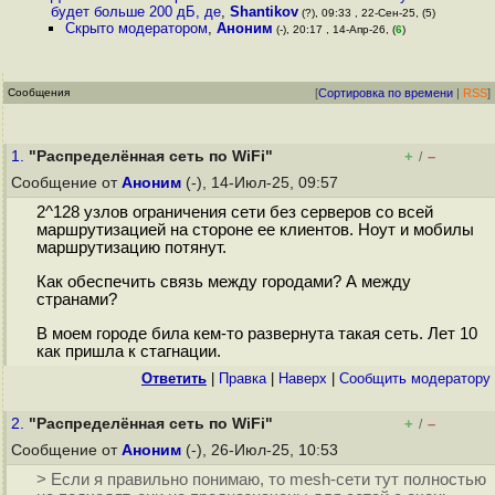
будет больше 200 дБ, де
,
Shantikov
(?), 09:33 , 22-Сен-25, (5)
Скрыто модератором
,
Аноним
(-), 20:17 , 14-Апр-26, (
6
)
Сообщения
[
Сортировка по времени
|
RSS
]
1.
"Распределённая сеть по WiFi"
+
–
/
Сообщение от
Аноним
(-), 14-Июл-25, 09:57
2^128 узлов ограничения сети без серверов со всей
маршрутизацией на стороне ее клиентов. Ноут и мобилы
маршрутизацию потянут.
Как обеспечить связь между городами? А между
странами?
В моем городе била кем-то развернута такая сеть. Лет 10
как пришла к стагнации.
Ответить
|
Правка
|
Наверх
|
Cообщить модератору
2.
"Распределённая сеть по WiFi"
+
–
/
Сообщение от
Аноним
(-), 26-Июл-25, 10:53
> Если я правильно понимаю, то mesh-сети тут полностью