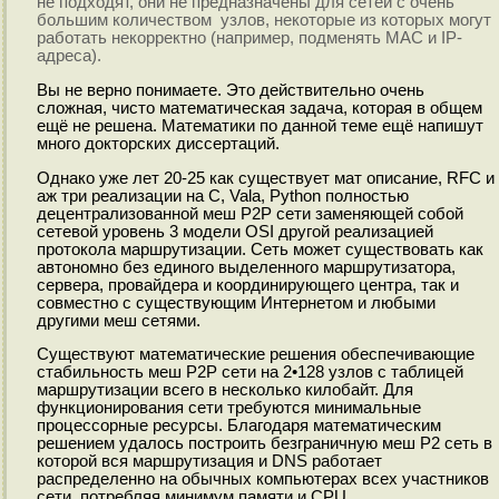
не подходят, они не предназначены для сетей с очень
большим количеством узлов, некоторые из которых могут
работать некорректно (например, подменять MAC и IP-
адреса).
Вы не верно понимаете. Это действительно очень
сложная, чисто математическая задача, которая в общем
ещё не решена. Математики по данной теме ещё напишут
много докторских диссертаций.
Однако уже лет 20-25 как существует мат описание, RFC и
аж три реализации на C, Vala, Python полностью
децентрализованной меш P2P сети заменяющей собой
сетевой уровень 3 модели OSI другой реализацией
протокола маршрутизации. Сеть может существовать как
автономно без единого выделенного маршрутизатора,
сервера, провайдера и координирующего центра, так и
совместно с существующим Интернетом и любыми
другими меш сетями.
Существуют математические решения обеспечивающие
стабильность меш P2P сети на 2•128 узлов с таблицей
маршрутизации всего в несколько килобайт. Для
функционирования сети требуются минимальные
процессорные ресурсы. Благодаря математическим
решением удалось построить безграничную меш P2 сеть в
которой вся маршрутизация и DNS работает
распределенно на обычных компьютерах всех участников
сети, потребляя минимум памяти и CPU.