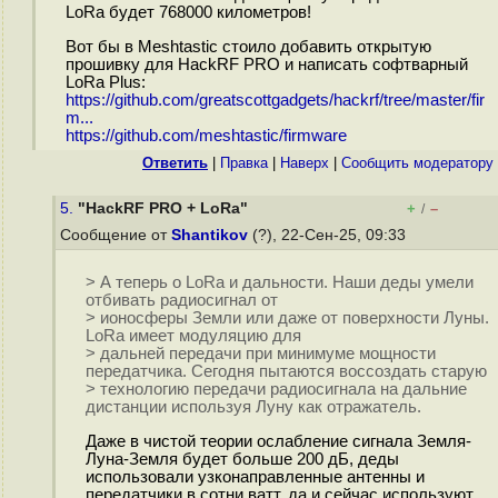
LoRa будет 768000 километров!
Вот бы в Meshtastic стоило добавить открытую
прошивку для HackRF PRO и написать софтварный
LoRa Plus:
https://github.com/greatscottgadgets/hackrf/tree/master/fir
m...
https://github.com/meshtastic/firmware
Ответить
|
Правка
|
Наверх
|
Cообщить модератору
5.
"HackRF PRO + LoRa"
+
–
/
Сообщение от
Shantikov
(?), 22-Сен-25, 09:33
> А теперь о LoRa и дальности. Наши деды умели
отбивать радиосигнал от
> ионосферы Земли или даже от поверхности Луны.
LoRa имеет модуляцию для
> дальней передачи при минимуме мощности
передатчика. Сегодня пытаются воссоздать старую
> технологию передачи радиосигнала на дальние
дистанции используя Луну как отражатель.
Даже в чистой теории ослабление сигнала Земля-
Луна-Земля будет больше 200 дБ, деды
использовали узконаправленные антенны и
передатчики в сотни ватт, да и сейчас используют.