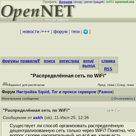
Профиль:
Аноним
(
вход
|
регистрация
)
неRU
opennet.me
[
новости
/
+++
|
форум
|
теги
|
]
форумы
правила/FAQ
поиск
регистрация
вход/
слежка
выход
RSS
"Распределённая сеть по WiFi"
Вариант для распечатки
Пред. тема
|
След. тема
Форум
Настройка Squid, Tor и прокси серверов
(
Разное
)
Изначальное сообщение
[
Отслеживать
]
"Распределённая сеть по WiFi"
+
–
/
+2
Сообщение от
askh
(ok), 11-Июл-25, 12:36
Существует ли способ организовать распределённую
децентрализованную сеть только через WiFi? Понятно, что
вопрос скорее умозрительный, но всё же, какие есть