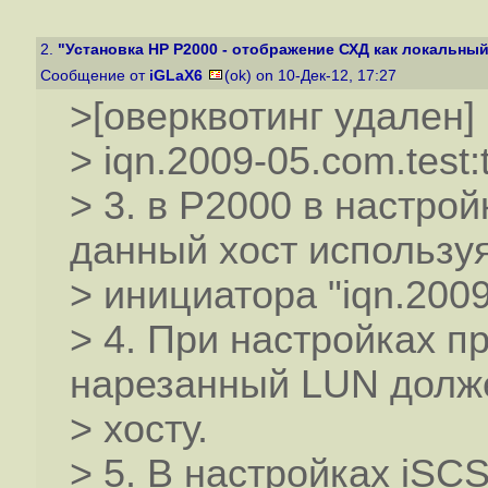
2.
"Установка HP P2000 - отображение СХД как локальный
Сообщение от
iGLaX6
(ok) on 10-Дек-12, 17:27
>[оверквотинг удален]
> iqn.2009-05.com.test
> 3. в P2000 в настро
данный хост использу
> инициатора "iqn.2009-
> 4. При настройках п
нарезанный LUN долж
> хосту.
> 5. В настройках iSCS