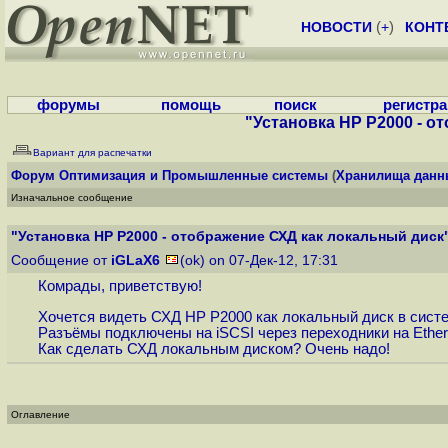
НОВОСТИ
(
+
)
КОНТ
форумы
помощь
поиск
регистр
"Установка HP P2000 - о
Вариант для распечатки
Форум
Оптимизация и Промышленные системы
(
Хранилища данн
Изначальное сообщение
"Установка HP P2000 - отображение СХД как локальный диск
Сообщение от
iGLaX6
(ok) on 07-Дек-12, 17:31
Комрады, приветствую!
Хочется видеть СХД HP P2000 как локальный диск в сист
Разъёмы подключены на iSCSI через переходники на Ether
Как сделать СХД локальным диском? Очень надо!
Оглавление