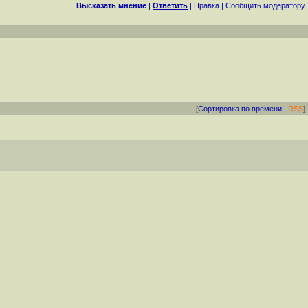
Высказать мнение
|
Ответить
|
Правка
|
Cообщить модератору
[
Сортировка по времени
|
RSS
]