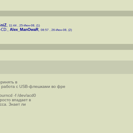
SniZ
,
11:44 , 25-Июн-08, (1)
-CD.
,
Alex_ManOwaR
,
08:57 , 26-Июн-08, (2)
принять в
о работа с USB-флешками во фре
urncd -f /dev/acd0
росто впадает в
сса. Знает ли