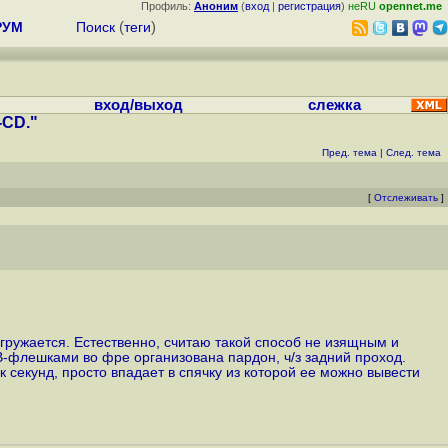
Профиль:
Аноним
(
вход
|
регистрация
)
неRU
opennet.me
РУМ
Поиск
(
теги
)
вход/выход
слежка
-CD."
Пред. тема
|
След. тема
[
Отслеживать
]
гружается. Естественно, считаю такой способ не изящным и
B-флешками во фре организована пардон, ч/з задний проход.
к секунд, просто впадает в спячку из которой ее можно вывести