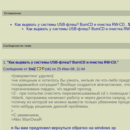
Оглавление
Как вырвать у системы USB-флеш? BurnCD и очистка RW-CD.
,
Как вырвать у системы USB-флеш? BurnCD и очистка RW
Сообщения по теме
1.
"Как вырвать у системы USB-флеш? BurnCD и очистка RW-CD."
Сообщение от
SniZ
(ok) on 25-Июн-08, 11:44
>[оверквотинг удален]
>не изящным и хотелось бы узнать, нельзя ли что-либо пред
>создавшейся ситуации? Вообще создается впечатление, чт
>организована пардон, ч/з задний проход.
>2 - при попытке очистить перезаписываемый cd с помощью b
>blank, программа начинает работу и через десяток секунд, п
>спячку из которой ее можно вывести только убиением проце
>кто-нибудь решение данной проблемы.
>
>С уважением,
>Alex ManOwaR
я бы вам предложил вернуться обратно на windows xp