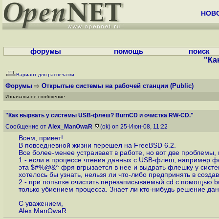
НОВ
форумы
помощь
поиск
"Ка
Вариант для распечатки
Форумы
Открытые системы на рабочей станции
(Public)
Изначальное сообщение
"Как вырвать у системы USB-флеш? BurnCD и очистка RW-CD."
Сообщение от
Alex_ManOwaR
(ok) on 25-Июн-08, 11:22
Всем, привет!
В повседневной жизни перешел на FreeBSD 6.2.
Все более-менее устраивает в работе, но вот две проблемы, 
1 - если в процессе чтения данных с USB-флеш, например ф
эта $#%@&^ фря вгрызается в нее и выдрать флешку у систе
хотелось бы узнать, нельзя ли что-либо предпринять в созд
2 - при попытке очистить перезаписываемый cd с помощью bur
только убиением процесса. Знает ли кто-нибудь решение да
С уважением,
Alex ManOwaR