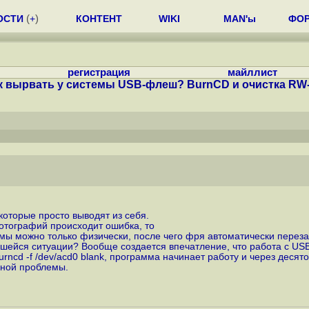
ОСТИ
(
+
)
КОНТЕНТ
WIKI
MAN'ы
ФО
регистрация
майллист
к вырвать у системы USB-флеш? BurnCD и очистка RW
которые просто выводят из себя.
отографий происходит ошибка, то
мы можно только физически, после чего фря автоматически переза
авшейся ситуации? Вообще создается впечатление, что работа с US
ncd -f /dev/acd0 blank, программа начинает работу и через десято
нной проблемы.