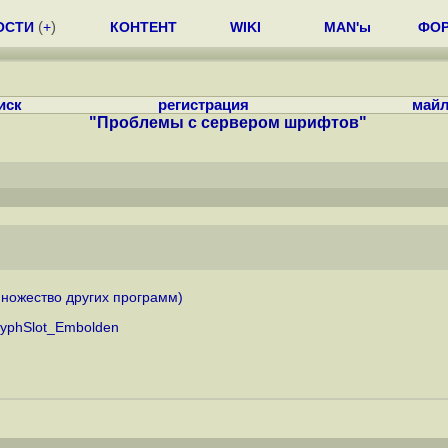
ОСТИ
(
+
)
КОНТЕНТ
WIKI
MAN'ы
ФО
иск
регистрация
майл
"Проблемы с сервером шрифтов"
множество других программ)
_GlyphSlot_Embolden