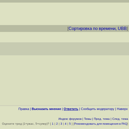
[
Сортировка по времени, UBB
]
Правка
|
Высказать мнение
|
Ответить
|
Cообщить модератору
|
Наверх
Индекс форумов
|
Темы
|
Пред. тема
|
След. тема
Оцените тред (1=ужас, 5=супер)? [
1
|
2
|
3
|
4
|
5
] [
Рекомендовать для помещения в FAQ
]