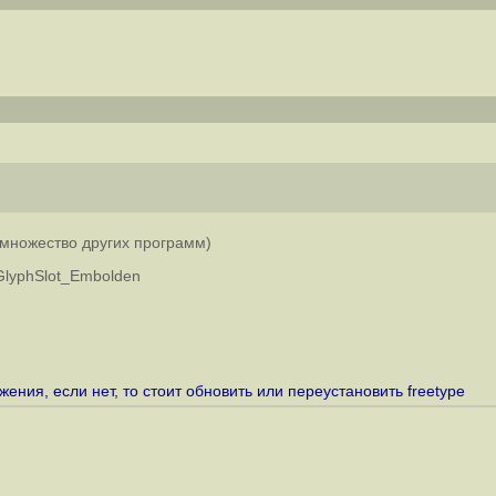
 множество других программ)
T_GlyphSlot_Embolden
ения, если нет, то стоит обновить или переустановить freetype