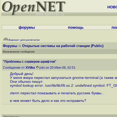
НОВ
форумы
помощь
по
Вариант для распечатки
Форумы
Открытые системы на рабочей станции
(Public)
Изначальное сообщение
"Проблемы с сервером шрифтов"
Сообщение от
XVilka
(ok) on 20-Июн-06, 02:51
Добрый день!
У меня вчера перестал запускаться gnome-terminal (а также 
Они обычно пишут:
symbol lookup error: /usr/lib/libXft.so.2: undefined symbol: FT
xterm перестал показывать и печатать русские буквы...
в чем может быть дело и как это исправить?
Оглавление