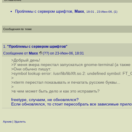
Проблемы с сервером шрифтов
,
Maxx
,
18:01 , 23-Июн-06, (1)
Сообщения по теме
1.
"Проблемы с сервером шрифтов"
Сообщение от
Maxx
(??) on 23-Июн-06, 18:01
>Добрый день!
>У меня вчера перестал запускаться gnome-terminal (а также
>Они обычно пишут:
>symbol lookup error: /usr/lib/libXft.so.2: undefined symbol: F
>
>xterm перестал показывать и печатать русские буквы...
>
>в чем может быть дело и как это исправить?
freetype, случаем, не обновлялся?
Если обновлялся, то стоит пересобрать все зависимые прилож
Архив
|
Удалить