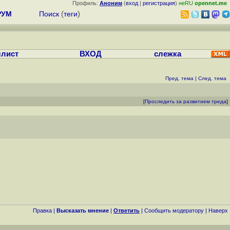
Профиль:
Аноним
(
вход
|
регистрация
)
неRU
opennet.me
РУМ
Поиск
(
теги
)
лист
ВХОД
слежка
Пред. тема
|
След. тема
[
Проследить за развитием треда
]
Правка
|
Высказать мнение
|
Ответить
|
Cообщить модератору
|
Наверх