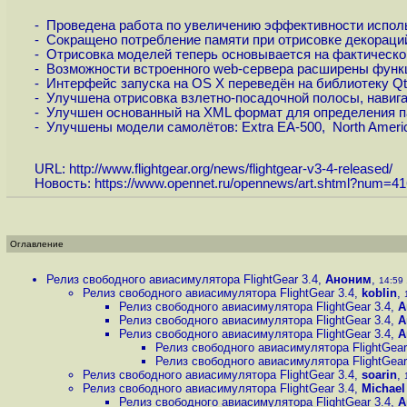
- Проведена работа по увеличению эффективности исполь
- Сокращено потребление памяти при отрисовке декораци
- Отрисовка моделей теперь основывается на фактическо
- Возможности встроенного web-сервера расширены функ
- Интерфейс запуска на OS X переведён на библиотеку Qt
- Улучшена отрисовка взлетно-посадочной полосы, навиг
- Улучшен основанный на XML формат для определения п
- Улучшены модели самолётов: Extra EA-500, North American
URL:
http://www.flightgear.org/news/flightgear-v3-4-released
/
Новость:
https://www.opennet.ru/opennews/art.shtml?num=4
Оглавление
Релиз свободного авиасимулятора FlightGear 3.4
,
Аноним
,
14:59 
Релиз свободного авиасимулятора FlightGear 3.4
,
koblin
,
Релиз свободного авиасимулятора FlightGear 3.4
,
А
Релиз свободного авиасимулятора FlightGear 3.4
,
А
Релиз свободного авиасимулятора FlightGear 3.4
,
А
Релиз свободного авиасимулятора FlightGear
Релиз свободного авиасимулятора FlightGear
Релиз свободного авиасимулятора FlightGear 3.4
,
soarin
,
Релиз свободного авиасимулятора FlightGear 3.4
,
Michael
Релиз свободного авиасимулятора FlightGear 3.4
,
А