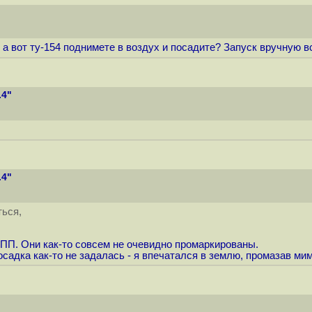
а вот ту-154 поднимете в воздух и посадите? Запуск вручную вс
.4"
.4"
ться,
 ВПП. Они как-то совсем не очевидно промаркированы.
осадка как-то не задалась - я впечатался в землю, промазав м