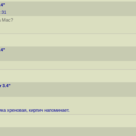
.4"
9:31
а Mac?
.4"
 3.4"
ика хреновая, кирпич напоминает.