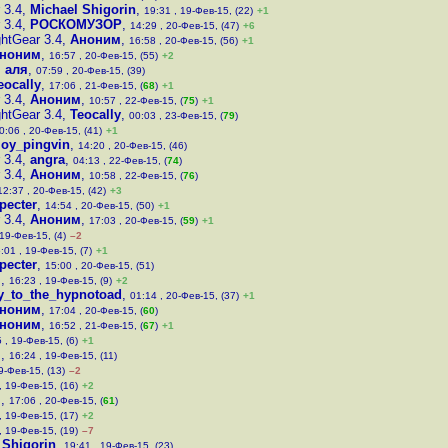
 3.4
,
Michael Shigorin
,
19:31 , 19-Фев-15, (22)
+1
 3.4
,
РОСКОМУЗОР
,
14:29 , 20-Фев-15, (47)
+6
htGear 3.4
,
Аноним
,
16:58 , 20-Фев-15, (56)
+1
ноним
,
16:57 , 20-Фев-15, (55)
+2
 аля
,
07:59 , 20-Фев-15, (39)
eocally
,
17:06 , 21-Фев-15, (
68
)
+1
 3.4
,
Аноним
,
10:57 , 22-Фев-15, (
75
)
+1
htGear 3.4
,
Teocally
,
00:03 , 23-Фев-15, (
79
)
0:06 , 20-Фев-15, (41)
+1
loy_pingvin
,
14:20 , 20-Фев-15, (46)
 3.4
,
angra
,
04:13 , 22-Фев-15, (
74
)
 3.4
,
Аноним
,
10:58 , 22-Фев-15, (
76
)
12:37 , 20-Фев-15, (42)
+3
pecter
,
14:54 , 20-Фев-15, (50)
+1
 3.4
,
Аноним
,
17:03 , 20-Фев-15, (
59
)
+1
 19-Фев-15, (4)
–2
:01 , 19-Фев-15, (7)
+1
pecter
,
15:00 , 20-Фев-15, (51)
м
,
16:23 , 19-Фев-15, (9)
+2
ry_to_the_hypnotoad
,
01:14 , 20-Фев-15, (37)
+1
ноним
,
17:04 , 20-Фев-15, (
60
)
ноним
,
16:52 , 21-Фев-15, (
67
)
+1
 , 19-Фев-15, (6)
+1
м
,
16:24 , 19-Фев-15, (11)
9-Фев-15, (13)
–2
, 19-Фев-15, (16)
+2
м
,
17:06 , 20-Фев-15, (
61
)
, 19-Фев-15, (17)
+2
, 19-Фев-15, (19)
–7
 Shigorin
,
19:41 , 19-Фев-15, (23)