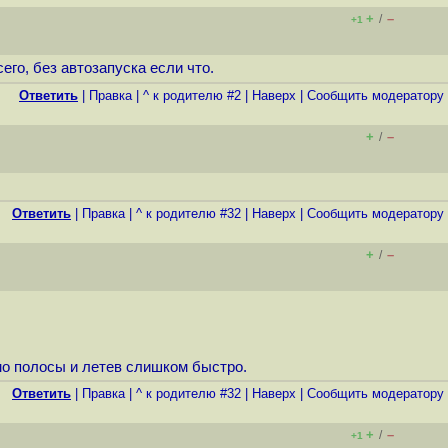
+
–
/
+1
его, без автозапуска если что.
Ответить
|
Правка
|
^ к родителю #2
|
Наверх
|
Cообщить модератору
+
–
/
Ответить
|
Правка
|
^ к родителю #32
|
Наверх
|
Cообщить модератору
+
–
/
имо полосы и летев слишком быстро.
Ответить
|
Правка
|
^ к родителю #32
|
Наверх
|
Cообщить модератору
+
–
/
+1