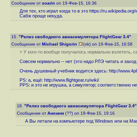
Сообщение от
soarin
on 19-Фев-15, 16:36
Для тех, кто играл когда то в это
https://ru.wikipedia.org/
Сабж проще некуда.
15.
"Релиз свободного авиасимулятора FlightGear 3.4"
Сообщение от
Michael Shigorin
(ok) on 19-Фев-15, 16:58
> У кого-то вообще получалось нормально взлететь, се
Совсем нормально -- нет (это надо РЛЭ читать и заход
Очень душевный учебник водится здесь:
http://www.4p8
PS: а, ещё:
http://www.flightgear.ru/wiki
/
PPS: и это не игрушка, а симулятор; соответственно не
18.
"Релиз свободного авиасимулятора FlightGear 3.4"
Сообщение от
Аноним
(??) on 19-Фев-15, 19:16
А Вы летали на компьютере под Windows или на Ma