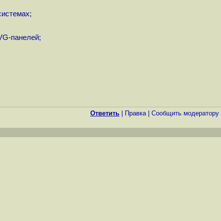
системах;
VG-панелей;
Ответить
|
Правка
|
Cообщить модератору