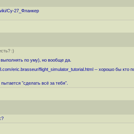
wiki
/Су-27_Фланкер
сть? :)
 выполнять по уму), но вообще да.
.com/eric.brasseur/flight_simulator_tutorial.html
-- хорошо бы кто п
 пытается "сделать всё за тебя".
c?