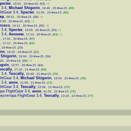
pecter
,
15:01 , 20-Фев-15, (52)
+1
 3.4
,
Michael Shigorin
,
19:49 , 20-Фев-15, (
65
)
htGear 3.4
,
Specter
,
01:50 , 23-Фев-15, (
80
)
ер
,
06:31 , 20-Фев-15, (38)
–1
2:45 , 20-Фев-15, (43)
+1
rusco
,
14:12 , 20-Фев-15, (45)
–1
 3.4
,
Specter
,
15:05 , 20-Фев-15, (53)
+1
 3.4
,
Аноним
,
17:13 , 20-Фев-15, (
63
)
+1
м
,
17:01 , 20-Фев-15, (57)
м
,
17:12 , 20-Фев-15, (
62
)
, 19-Фев-15, (20)
rin
,
19:25 , 19-Фев-15, (21)
 Shigorin
,
16:04 , 20-Фев-15, (54)
20 , 20-Фев-15, (40)
+1
ngvin
,
13:57 , 20-Фев-15, (44)
eocally
,
17:10 , 21-Фев-15, (
69
)
 3.4
,
Teocally
,
20:49 , 21-Фев-15, (
70
)
htGear 3.4
,
Michael Shigorin
,
19:54 , 22-Фев-15, (
78
)
 3.4
,
анон
,
21:06 , 21-Фев-15, (
71
)
htGear 3.4
,
Teocally
,
23:56 , 21-Фев-15, (
72
)
а FlightGear 3.4
,
анон
,
01:52 , 22-Фев-15, (
73
)
улятора FlightGear 3.4
,
Teocally
,
13:10 , 22-Фев-15, (
77
)