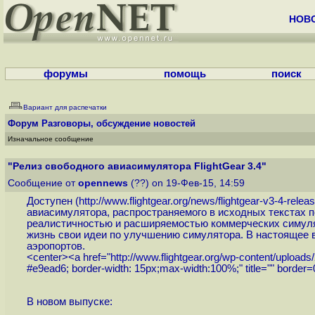
НОВ
форумы
помощь
поиск
Вариант для распечатки
Форум
Разговоры, обсуждение новостей
Изначальное сообщение
"Релиз свободного авиасимулятора FlightGear 3.4"
Сообщение от
opennews
(??) on 19-Фев-15, 14:59
Доступен (
http://www.flightgear.org/news/flightgear-v3-4-relea
авиасимулятора, распространяемого в исходных текстах п
реалистичностью и расширяемостью коммерческих симулят
жизнь свои идеи по улучшению симулятора. В настоящее
аэропортов.
<center><a href="
http://www.flightgear.org/wp-content/uploads
#e9ead6; border-width: 15px;max-width:100%;" title="" border
В новом выпуске: