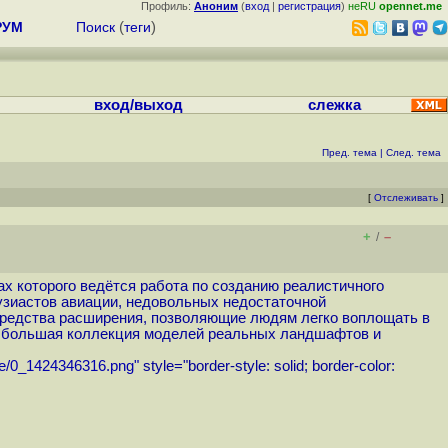
Профиль:
Аноним
(
вход
|
регистрация
)
неRU
opennet.me
РУМ
Поиск
(
теги
)
вход/выход
слежка
Пред. тема
|
След. тема
[
Отслеживать
]
+
–
/
ках которого ведётся работа по созданию реалистичного
тузиастов авиации, недовольных недостаточной
 средства расширения, позволяющие людям легко воплощать в
на большая коллекция моделей реальных ландшафтов и
se/0_1424346316.png"
style="border-style: solid; border-color: