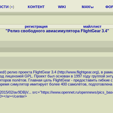
ОСТИ
(
+
)
КОНТЕНТ
WIKI
MAN'ы
ФО
регистрация
майллист
"Релиз свободного авиасимулятора FlightGear 3.4"
sed
/) релиз проекта FlightGear 3.4 (
http://www.flightgear.org
), в рам
од лицензией GPL. Проект был основан в 1997 году группой эн
оров полётов. Главная цель FlightGear - предоставить гибкие
 время симулятор имитирует более 400 самолётов, подготовле
/2015/02/av9DBjV...
src="
https://www.opennet.ru/opennews/pics_ba
=0></a></center>