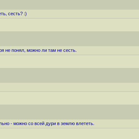
ь, сесть? :)
ря не понял, можно ли там не сесть.
ьно - можно со всей дури в землю влететь.