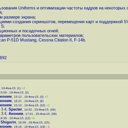
зования Uniforms и оптимизации частоты кадров на некоторых 
й;
м размере экрана;
циями создания скриншотов, перемещения карт и поддержкой S
 5;
ационных и посадочных огней;
араметров пользовательских материалов;
 P-51D Mustang, Cessna Citation II, F-14b.
1692
, 19-Фев-15, (1)
+2
15:06 , 19-Фев-15, (2)
ноним
,
15:12 , 19-Фев-15, (3)
+7
ноним
,
16:21 , 19-Фев-15, (8)
ноним
,
23:10 , 19-Фев-15, (32)
+1
 3.4
,
Specter
,
14:52 , 20-Фев-15, (49)
 3.4
,
Аноним
,
17:01 , 20-Фев-15, (58)
16:36 , 19-Фев-15, (12)
+1
 Shigorin
,
16:58 , 19-Фев-15, (15)
ноним
,
19:16 , 19-Фев-15, (18)
–1