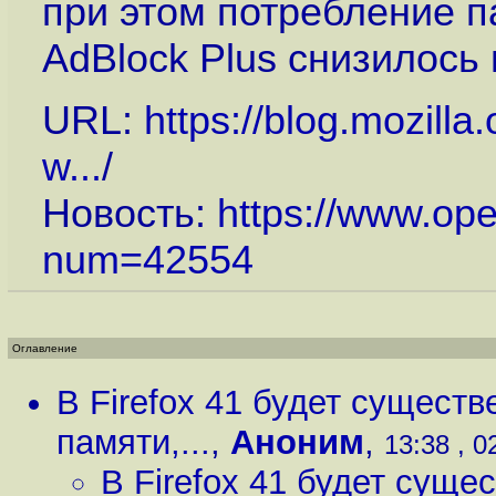
при этом потребление п
AdBlock Plus снизилось 
URL:
https://blog.mozilla
w...
/
Новость:
https://www.op
num=42554
Оглавление
В Firefox 41 будет сущест
памяти,...
,
Аноним
,
13:38 , 0
В Firefox 41 будет сущ