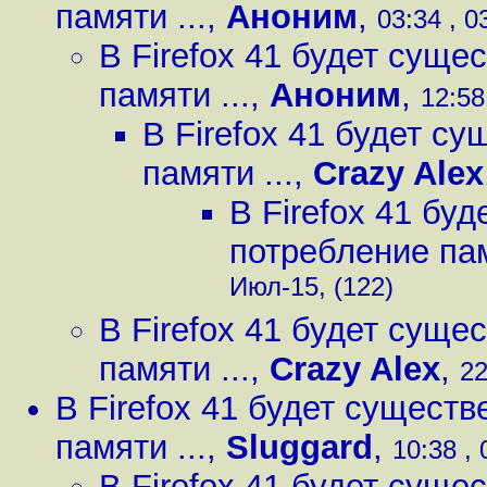
памяти ...
,
Аноним
,
03:34 , 0
В Firefox 41 будет сущ
памяти ...
,
Аноним
,
12:58
В Firefox 41 будет с
памяти ...
,
Crazy Alex
В Firefox 41 бу
потребление пам
Июл-15, (122)
В Firefox 41 будет сущ
памяти ...
,
Crazy Alex
,
22
В Firefox 41 будет сущест
памяти ...
,
Sluggard
,
10:38 ,
В Firefox 41 будет сущ