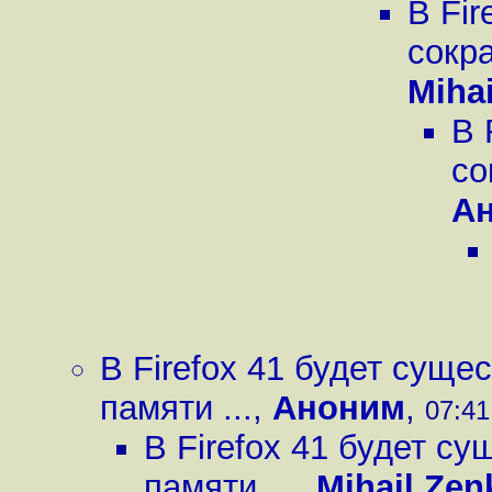
В Fir
сокр
Miha
В 
со
А
В Firefox 41 будет сущ
памяти ...
,
Аноним
,
07:41
В Firefox 41 будет с
памяти ...
,
Mihail Zen