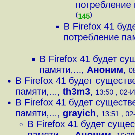
потребление п
(
)
145
В Firefox 41 бу
потребление пам
В Firefox 41 будет с
памяти,...
,
Аноним
,
0
В Firefox 41 будет сущест
памяти,...
,
th3m3
,
13:50 , 02-И
В Firefox 41 будет сущест
памяти,...
,
grayich
,
13:51 , 02
В Firefox 41 будет сущ
памяти,...
,
Аноним
,