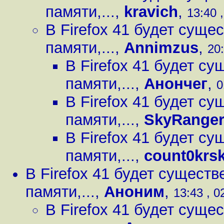
памяти,...
,
kravich
,
13:40 
В Firefox 41 будет сущ
памяти,...
,
Annimzus
,
20:
В Firefox 41 будет с
памяти,...
,
Анончег
,
0
В Firefox 41 будет с
памяти,...
,
SkyRange
В Firefox 41 будет с
памяти,...
,
count0krs
В Firefox 41 будет сущест
памяти,...
,
Аноним
,
13:43 , 0
В Firefox 41 будет сущ