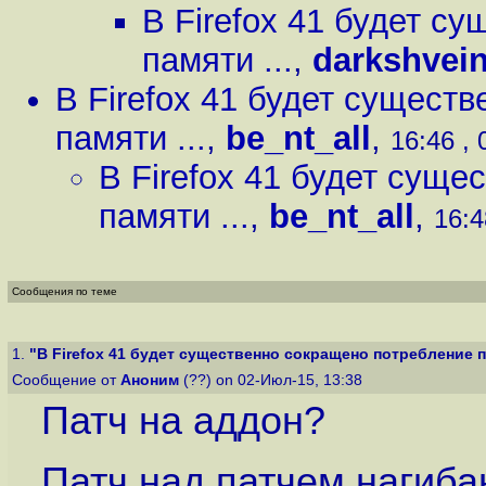
В Firefox 41 будет с
памяти ...
,
darkshvei
В Firefox 41 будет сущест
памяти ...
,
be_nt_all
,
16:46 , 
В Firefox 41 будет сущ
памяти ...
,
be_nt_all
,
16:4
Сообщения по теме
1.
"В Firefox 41 будет существенно сокращено потребление па
Сообщение от
Аноним
(??) on 02-Июл-15, 13:38
Патч на аддон?
Патч над патчем нагиба