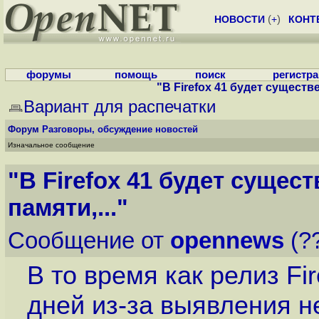
НОВОСТИ
(
+
)
КОНТ
форумы
помощь
поиск
регистр
"В Firefox 41 будет существ
Вариант для распечатки
Форум
Разговоры, обсуждение новостей
Изначальное сообщение
"В Firefox 41 будет суще
памяти,..."
Сообщение от
opennews
(??
В то время как релиз Fi
дней из-за выявления 