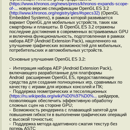
(
https://www.khronos.org/news/press/khronos-expands-scope-
of-...
новую версию спецификации OpenGL ES 3.2
(
http://www.khronos.org/registry/gles/#specs32)
(OpenGL
Embedded Systems), в рамках которой развивается
вариант OpenGL для мобильных устройств, таких как
смартфоны и планшеты. В OpenGL ES 3.2 отражены
последние достижения в современных встраиваемых GPU
и включена функциональность, подготовленная в рамках
набора AEP (Android Extension Pack), нацеленного на
улучшение графических возможностей для мобильных,
потребительских и автомобильных устройств.
Основные улучшения OpenGL ES 3.2:
- Интеграция набора AEP (Android Extension Pack),
включающего разработанные для платформы
Android расширения OpenGL ES, предоставляющее
средства для создания полноценных игр, сравнимых по
качеству с играми для игровых консолей и ПК;
- Поддержка геометрических и тесселяционных
(
https://ru.wikipedia.org/wiki/%D0%97%D0%...
шейдеров,
позволяющих обеспечить эффективную обработку
сложных сцен на стороне GPU;
- Возможность рендеринга с плавающей запятой для
повышения гибкости в выполнении графических операций
c высокой точностью;
- Поддержка метода адаптивного сжатия текстур без
потерь ASTC