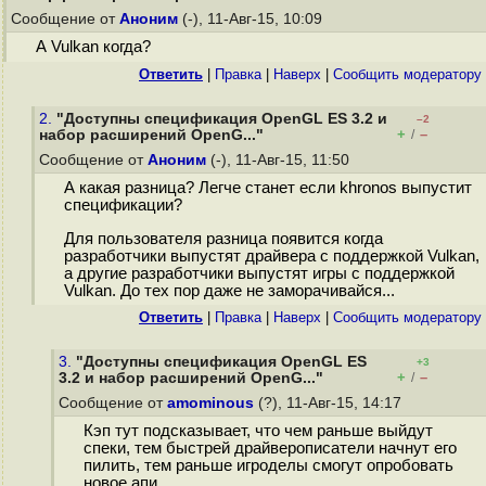
Сообщение от
Аноним
(-), 11-Авг-15, 10:09
А Vulkan когда?
Ответить
|
Правка
|
Наверх
|
Cообщить модератору
2.
"Доступны спецификация OpenGL ES 3.2 и
–2
+
–
набор расширений OpenG..."
/
Сообщение от
Аноним
(-), 11-Авг-15, 11:50
А какая разница? Легче станет если khronos выпустит
спецификации?
Для пользователя разница появится когда
разработчики выпустят драйвера с поддержкой Vulkan,
а другие разработчики выпустят игры с поддержкой
Vulkan. До тех пор даже не заморачивайся...
Ответить
|
Правка
|
Наверх
|
Cообщить модератору
3.
"Доступны спецификация OpenGL ES
+3
+
–
3.2 и набор расширений OpenG..."
/
Сообщение от
amominous
(?), 11-Авг-15, 14:17
Кэп тут подсказывает, что чем раньше выйдут
спеки, тем быстрей драйверописатели начнут его
пилить, тем раньше игроделы смогут опробовать
новое апи.