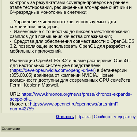
контроль за результатами coverage-проверок на раннем
этапе тестирования, расширенные атомарные счётчики и
64-разрядные монотонные счётчики;
- Управление числом потоков, используемых для
компиляции шейдеров;
- Изменяемые с точностью до пиксела местоположения
сэмплов для повышения качества сглаживания;
- Средства для обеспечения совместимости с OpenGL ES
3.2, позволяющие использовать OpenGL для разработки
мобильных приложений.
Реализация OpenGL ES 3.2 и новые расширения OpenGL
для настольных систем уже представлены
(
https://developer.nvidia.com/opengl-driver)
в бета-версии
(355.00.05) драйвера от компании NVIDIA. Новые
возможности доступны для современных GPU семейств
Fermi, Kepler и Maxwell.
URL:
https://www.khronos.org/news/press/khronos-expands-
scope-of-...
Новость:
https://www.opennet.ru/opennews/art.shtml?
num=42759
Ответить
|
Правка
|
Cообщить модератору
Оглавление