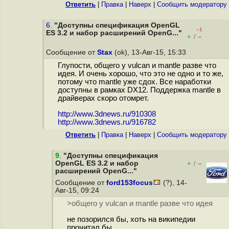
Ответить
|
Правка
|
Наверх
|
Cообщить модератору
6.
"Доступны спецификация OpenGL
–1
ES 3.2 и набор расширений OpenG..."
+
–
/
Сообщение от
Stax
(ok), 13-Авг-15, 15:33
Глупости, общего у vulcan и mantle разве что
идея. И очень хорошо, что это не одно и то же,
потому что mantle уже сдох. Все наработки
доступны в рамках DX12. Поддержка mantle в
драйверах скоро отомрет.
http://www.3dnews.ru/910308
http://www.3dnews.ru/916782
Ответить
|
Правка
|
Наверх
|
Cообщить модератору
9
.
"Доступны спецификация
OpenGL ES 3.2 и набор
+
–
/
расширений OpenG..."
Сообщение от
ford153focus
(?), 14-
Авг-15, 09:24
>общего у vulcan и mantle разве что идея
не позорился бы, хоть на википедии
прочитал бы.