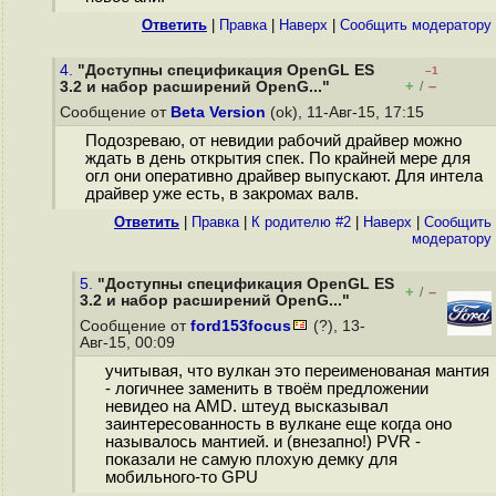
Ответить
|
Правка
|
Наверх
|
Cообщить модератору
4.
"Доступны спецификация OpenGL ES
–1
+
–
3.2 и набор расширений OpenG..."
/
Сообщение от
Beta Version
(ok), 11-Авг-15, 17:15
Подозреваю, от невидии рабочий драйвер можно
ждать в день открытия спек. По крайней мере для
огл они оперативно драйвер выпускают. Для интела
драйвер уже есть, в закромах валв.
Ответить
|
Правка
|
К родителю #2
|
Наверх
|
Cообщить
модератору
5.
"Доступны спецификация OpenGL ES
+
–
/
3.2 и набор расширений OpenG..."
Сообщение от
ford153focus
(?), 13-
Авг-15, 00:09
учитывая, что вулкан это переименованая мантия
- логичнее заменить в твоём предложении
невидео на AMD. штеуд высказывал
заинтересованность в вулкане еще когда оно
называлось мантией. и (внезапно!) PVR -
показали не самую плохую демку для
мобильного-то GPU