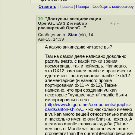
Ответить
|
Правка
|
Наверх
|
Cообщить модератору
10
.
"Доступны спецификация
OpenGL ES 3.2 и набор
+
–
/
расширений OpenG..."
Сообщение от
Stax
(ok), 14-
Авг-15, 14:39
А какую википедию читаете вы?
Там на самом деле написано довольно
расплывчато, с какой точки зрения
посмотришь, так и поймешь. Написано,
что DX12 взял идеи mantle и практически
идентичен - портирование mantle -> dx12
элементарное (и намного проще
портирования dx11 -> dx12). Также
написано, что при создании vulkan
некоторые "лучшие части" mantle были
импортировны в него
(
http://www.kitguru.net/components/graphic-
cards/anton-shilov...
- но насколько именно
в vulkan много вещей относительно mantle
и насколько именно они близки, неясно. А
у самого mantle сложная судьба ("future
versions of Mantle will become even more
proprietary than the current iteration because