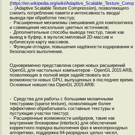
(
https://en.wikipedia.org/wiki/Adaptive_Scalable_Texture_Comp
...
(Adaptive Scalable Texture Compression), позволяющего
снизить потребление памяти и интенсивность ввода/
вывода при обработке текстур;
- Расширенные механизмы смешивания для композитинга
и совмещения нескольких цветных источников;
- Дополнительные способы вывода текстур, такие как
вывод в буфер, в мультисэмпловый 2D-массив и
кубическую карту массивов.
- Функции отладки, повышения надёжности кодирования и
безопасного выполнения.
Одновременно представлена серия новых расширений
OpenGL для настольных компьютеров - OpenGL 2015 ARB,
позволяющих в полной мере задействовать все
возможности новых GPU, выпущенных в последнее время.
Основные новшества OpenGL 2015 ARB:
- Средства для работы с большими мозаичными
текстурами (sparse texture), позволяющие более
эффективно обрабатывать составные текстуры и
пустующие участки текстур;
- Расширенные возможности шейдеров, такие как
внутренние блокировки (interlock) для обеспечения
корректного порядка выполнения фаз в многопроходных
алгоритмах, поддержка 64-разрядных целых чисел,