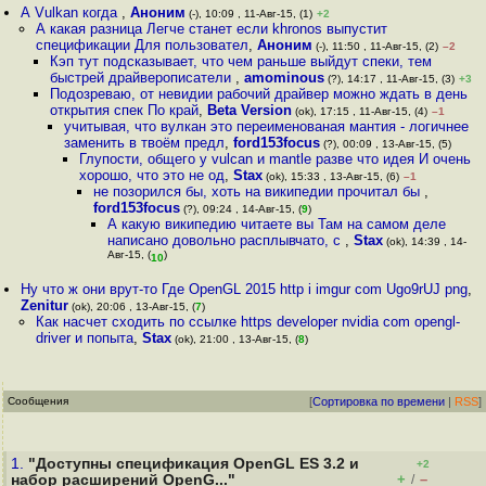
А Vulkan когда
,
Аноним
(-), 10:09 , 11-Авг-15, (1)
+2
А какая разница Легче станет если khronos выпустит
спецификации Для пользовател
,
Аноним
(-), 11:50 , 11-Авг-15, (2)
–2
Кэп тут подсказывает, что чем раньше выйдут спеки, тем
быстрей драйверописатели
,
amominous
(?), 14:17 , 11-Авг-15, (3)
+3
Подозреваю, от невидии рабочий драйвер можно ждать в день
открытия спек По край
,
Beta Version
(ok), 17:15 , 11-Авг-15, (4)
–1
учитывая, что вулкан это переименованая мантия - логичнее
заменить в твоём предл
,
ford153focus
(?), 00:09 , 13-Авг-15, (5)
Глупости, общего у vulcan и mantle разве что идея И очень
хорошо, что это не од
,
Stax
(ok), 15:33 , 13-Авг-15, (6)
–1
не позорился бы, хоть на википедии прочитал бы
,
ford153focus
(?), 09:24 , 14-Авг-15, (
9
)
А какую википедию читаете вы Там на самом деле
написано довольно расплывчато, с
,
Stax
(ok), 14:39 , 14-
Авг-15, (
)
10
Ну что ж они врут-то Где OpenGL 2015 http i imgur com Ugo9rUJ png
,
Zenitur
(ok), 20:06 , 13-Авг-15, (
7
)
Как насчет сходить по ссылке https developer nvidia com opengl-
driver и попыта
,
Stax
(ok), 21:00 , 13-Авг-15, (
8
)
Сообщения
[
Сортировка по времени
|
RSS
]
1.
"Доступны спецификация OpenGL ES 3.2 и
+2
+
–
набор расширений OpenG..."
/