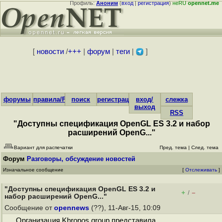
Профиль:
Аноним
(
вход
|
регистрация
)
неRU
opennet.me
[
новости
/
+++
|
форум
|
теги
|
]
форумы
правила/FAQ
поиск
регистрация
вход/
слежка
выход
RSS
"Доступны спецификация OpenGL ES 3.2 и набор
расширений OpenG..."
Вариант для распечатки
Пред. тема
|
След. тема
Форум
Разговоры, обсуждение новостей
Изначальное сообщение
[
Отслеживать
]
"Доступны спецификация OpenGL ES 3.2 и
+
–
/
набор расширений OpenG..."
Сообщение от
opennews
(??), 11-Авг-15, 10:09
Организация Khronos group представила