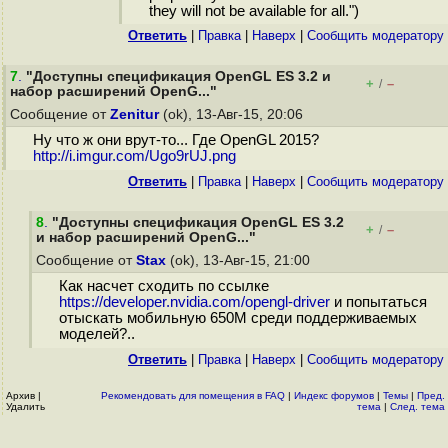
they will not be available for all.")
Ответить
|
Правка
|
Наверх
|
Cообщить модератору
7
.
"Доступны спецификация OpenGL ES 3.2 и
+
–
/
набор расширений OpenG..."
Сообщение от
Zenitur
(ok), 13-Авг-15, 20:06
Ну что ж они врут-то... Где OpenGL 2015?
http://i.imgur.com/Ugo9rUJ.png
Ответить
|
Правка
|
Наверх
|
Cообщить модератору
8
.
"Доступны спецификация OpenGL ES 3.2
+
–
/
и набор расширений OpenG..."
Сообщение от
Stax
(ok), 13-Авг-15, 21:00
Как насчет сходить по ссылке
https://developer.nvidia.com/opengl-driver
и попытаться
отыскать мобильную 650M среди поддерживаемых
моделей?..
Ответить
|
Правка
|
Наверх
|
Cообщить модератору
Архив
|
Рекомендовать для помещения в FAQ
|
Индекс форумов
|
Темы
|
Пред.
Удалить
тема
|
След. тема