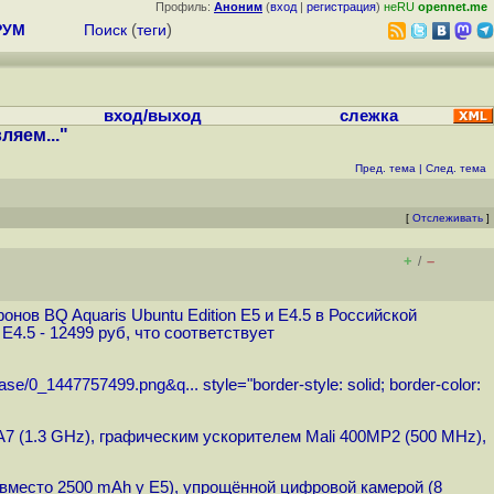
Профиль:
Аноним
(
вход
|
регистрация
)
неRU
opennet.me
РУМ
Поиск
(
теги
)
вход/выход
слежка
ляем..."
Пред. тема
|
След. тема
[
Отслеживать
]
+
–
/
онов BQ Aquaris Ubuntu Edition E5 и E4.5 в Российской
 E4.5 - 12499 руб, что соответствует
base/0_1447757499.png&q...
style="border-style: solid; border-color:
7 (1.3 GHz), графическим ускорителем Mali 400MP2 (500 MHz),
 вместо 2500 mAh у E5), упрощённой цифровой камерой (8