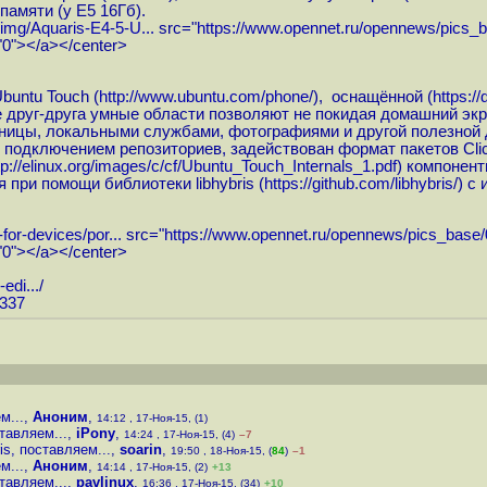
памяти (у E5 16Гб).
img/Aquaris-E4-5-U...
src="
https://www.opennet.ru/opennews/pics_
="0"></a></center>
untu Touch (
http://www.ubuntu.com/phone
/), оснащённой (
https:/
щие друг-друга умные области позволяют не покидая домашний 
аницы, локальными службами, фотографиями и другой полезной 
 подключением репозиториев, задействован формат пакетов Clic
tp://elinux.org/images/c/cf/Ubuntu_Touch_Internals_1.pdf
) компонент
при помощи библиотеки libhybris (
https://github.com/libhybris
/) c
for-devices/por...
src="
https://www.opennet.ru/opennews/pics_base
="0"></a></center>
edi...
/
3337
м...
,
Аноним
,
14:12 , 17-Ноя-15, (1)
тавляем...
,
iPony
,
14:24 , 17-Ноя-15, (4)
–7
s, поставляем...
,
soarin
,
19:50 , 18-Ноя-15, (
84
)
–1
м...
,
Аноним
,
14:14 , 17-Ноя-15, (2)
+13
тавляем...
,
pavlinux
,
16:36 , 17-Ноя-15, (34)
+10