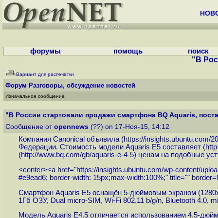
НОВ
форумы
помощь
поиск
"В Рос
Вариант для распечатки
Форум
Разговоры, обсуждение новостей
Изначальное сообщение
"В России стартовали продажи смартфона BQ Aquaris, поста
Сообщение от
opennews
(??) on 17-Ноя-15, 14:12
Компания Canonical объявила (
https://insights.ubuntu.com/20
Федерации. Стоимость модели Aquaris E5 составляет (
http
(
http://www.bq.com/gb/aquaris-e-4-5
) ценам на подобные уст
<center><a href="
https://insights.ubuntu.com/wp-content/upl
#e9ead6; border-width: 15px;max-width:100%;" title="" border
Смартфон Aquaris E5 оснащён 5-дюймовым экраном (1280x7
1Гб ОЗУ, Dual micro-SIM, Wi-Fi 802.11 b/g/n, Bluetooth 4.0, 
Модель Aquaris E4.5 отличается использованием 4.5-дюйм