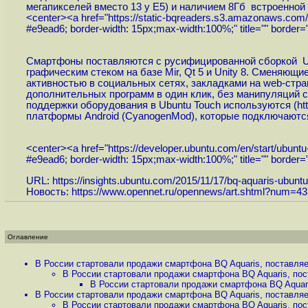
мегапикселей вместо 13 у E5) и наличием 8Гб встроенной 
<center><a href="
https://static-bqreaders.s3.amazonaws.com/
#e9ead6; border-width: 15px;max-width:100%;" title="" border
Смартфоны поставляются с русифицированной сборкой Ub
графическим стеком на базе Mir, Qt 5 и Unity 8. Сменяю
активностью в социальных сетях, закладками на web-стр
дополнительных программ в один клик, без манипуляций с
поддержки оборудования в Ubuntu Touch используются (
ht
платформы Android (CyanogenMod), которые подключаются 
<center><a href="
https://developer.ubuntu.com/en/start/ubuntu-
#e9ead6; border-width: 15px;max-width:100%;" title="" border
URL:
https://insights.ubuntu.com/2015/11/17/bq-aquaris-ubuntu-
Новость:
https://www.opennet.ru/opennews/art.shtml?num=4
Оглавление
В России стартовали продажи смартфона BQ Aquaris, поставляе
В России стартовали продажи смартфона BQ Aquaris, пос
В России стартовали продажи смартфона BQ Aquari
В России стартовали продажи смартфона BQ Aquaris, поставляе
В России стартовали продажи смартфона BQ Aquaris, пос