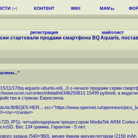
ОСТИ
(
+
)
КОНТЕНТ
WIKI
MAN'ы
ФО
регистрация
майллист
сии стартовали продажи смартфона BQ Aquaris, постав
вляем..."
15/11/17/bq-aquaris-ubuntu-edi...
/) о начале продажи серии смартф
://www.ozon.ru/context/detail/id/34629381
/) 15499 рублей, а модели
ройства в странах Евросоюза.
oads/dcf8/BQE5-HER...
src="
https://www.opennet.ru/opennews/pics_
=0></a></center>
20, IPS), четырёхядерным процессором MediaTek ARM Cortex A
microSD. Вес 134 грамма. Гарантия - 5 лет.
ового экрана (540×960), менее ёмким аккумулятором (2150 mAh