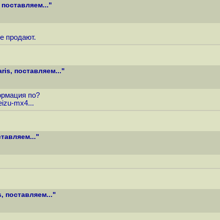
поставляем..."
е продают.
is, поставляем..."
ормация по?
izu-mx4...
тавляем..."
 поставляем..."