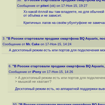
58.
"В России стартовали продажи смартфона BQ Aqu
Сообщение от
piteri
(ok) on 17-Ноя-15, 19:27
Хз какой ёллой вы там владеете, но для обычной 
от объёма и не зависит.
Критичных лагов на своём убунтуфоне не замечал,
3.
"В России стартовали продажи смартфона BQ Aquaris, пос
Сообщение от
Mr. Cake
on 17-Ноя-15, 14:24
А десктопный режим есть или портов для подключения мо
6.
"В России стартовали продажи смартфона BQ Aquaris, 
Сообщение от
iPony
on 17-Ноя-15, 14:26
> А десктопный режим есть или портов для подключен
> мышкой не хватает?
Десктопный режим есть, но аппаратной поддержки выво
50.
"В России стартовали продажи смартфона BQ Aquar