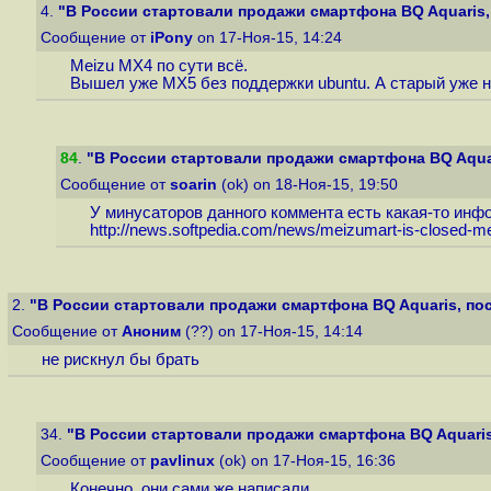
4.
"В России стартовали продажи смартфона BQ Aquaris, 
Сообщение от
iPony
on 17-Ноя-15, 14:24
Meizu MX4 по сути всё.
Вышел уже MX5 без поддержки ubuntu. А старый уже н
84
.
"В России стартовали продажи смартфона BQ Aquar
Сообщение от
soarin
(ok) on 18-Ноя-15, 19:50
У минусаторов данного коммента есть какая-то инф
http://news.softpedia.com/news/meizumart-is-closed-me
2.
"В России стартовали продажи смартфона BQ Aquaris, пос
Сообщение от
Аноним
(??) on 17-Ноя-15, 14:14
не рискнул бы брать
34.
"В России стартовали продажи смартфона BQ Aquaris,
Сообщение от
pavlinux
(ok) on 17-Ноя-15, 16:36
Конечно, они сами же написали