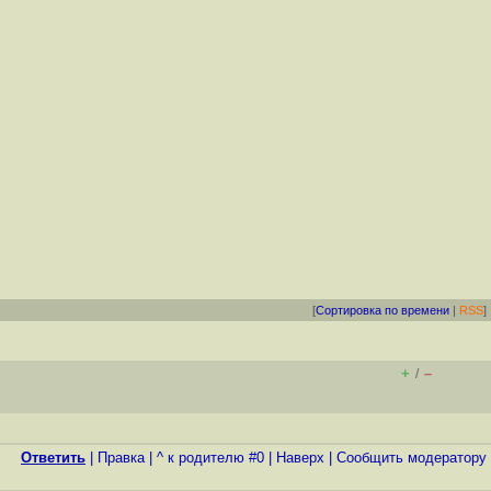
[
Сортировка по времени
|
RSS
]
+
–
/
Ответить
|
Правка
|
^ к родителю #0
|
Наверх
|
Cообщить модератору