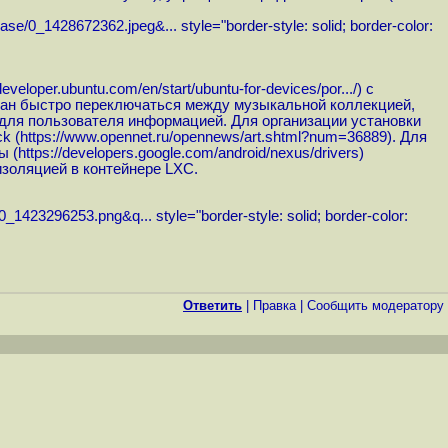
base/0_1428672362.jpeg&...
style="border-style: solid; border-color:
/developer.ubuntu.com/en/start/ubuntu-for-devices/por...
/) с
экран быстро переключаться между музыкальной коллекцией,
для пользователя информацией. Для организации установки
k (
https://www.opennet.ru/opennews/art.shtml?num=36889
). Для
ы (
https://developers.google.com/android/nexus/drivers
)
 изоляцией в контейнере LXC.
/0_1423296253.png&q...
style="border-style: solid; border-color:
Ответить
|
Правка
|
Cообщить модератору