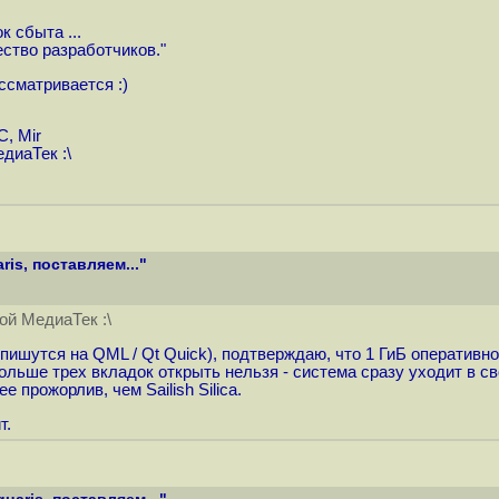
 сбыта ...
ство разработчиков."
ассматривается :)
, Mir
диаТек :\
is, поставляем..."
ой МедиаТек :\
 пишутся на QML / Qt Quick), подтверждаю, что 1 ГиБ оперативн
льше трех вкладок открыть нельзя - система сразу уходит в св
е прожорлив, чем Sailish Silica.
т.