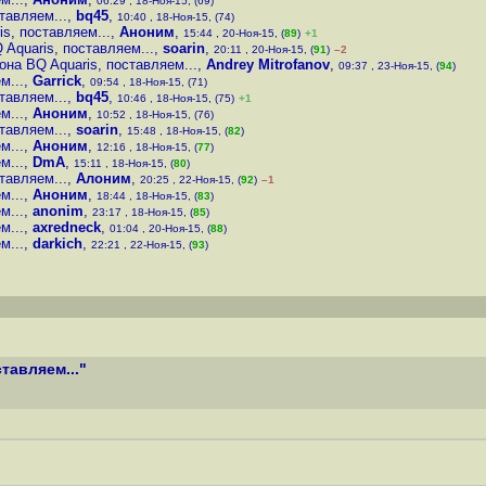
06:29 , 18-Ноя-15, (69)
тавляем...
,
bq45
,
10:40 , 18-Ноя-15, (74)
s, поставляем...
,
Аноним
,
15:44 , 20-Ноя-15, (
89
)
+1
Aquaris, поставляем...
,
soarin
,
20:11 , 20-Ноя-15, (
91
)
–2
на BQ Aquaris, поставляем...
,
Andrey Mitrofanov
,
09:37 , 23-Ноя-15, (
94
)
м...
,
Garrick
,
09:54 , 18-Ноя-15, (71)
тавляем...
,
bq45
,
10:46 , 18-Ноя-15, (75)
+1
м...
,
Аноним
,
10:52 , 18-Ноя-15, (76)
тавляем...
,
soarin
,
15:48 , 18-Ноя-15, (
82
)
м...
,
Аноним
,
12:16 , 18-Ноя-15, (
77
)
м...
,
DmA
,
15:11 , 18-Ноя-15, (
80
)
тавляем...
,
Алоним
,
20:25 , 22-Ноя-15, (
92
)
–1
м...
,
Аноним
,
18:44 , 18-Ноя-15, (
83
)
м...
,
anonim
,
23:17 , 18-Ноя-15, (
85
)
м...
,
axredneck
,
01:04 , 20-Ноя-15, (
88
)
м...
,
darkich
,
22:21 , 22-Ноя-15, (
93
)
тавляем..."