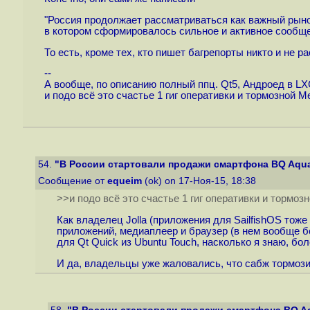
"Россия продолжает рассматриваться как важный рынок
в котором сформировалось сильное и активное сообще
То есть, кроме тех, кто пишет багрепорты никто и не р
--
А вообще, по описанию полный ппц. Qt5, Андроед в LXC
и подо всё это счастье 1 гиг оперативки и тормозной Ме
54.
"В России стартовали продажи смартфона BQ Aquar
Сообщение от
equeim
(ok) on 17-Ноя-15, 18:38
>>и подо всё это счастье 1 гиг оперативки и тормозн
Как владелец Jolla (приложения для SailfishOS тоже
приложений, медиаплеер и браузер (в нем вообще бо
для Qt Quick из Ubuntu Touch, насколько я знаю, боле
И да, владельцы уже жаловались, что сабж тормози