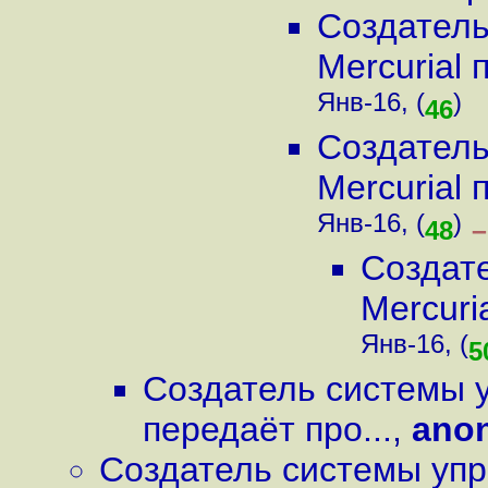
Создатель
Mercurial 
Янв-16, (
)
46
Создатель
Mercurial 
Янв-16, (
)
–
48
Создат
Mercuri
Янв-16, (
5
Создатель системы у
передаёт про...
,
ano
Создатель системы упр