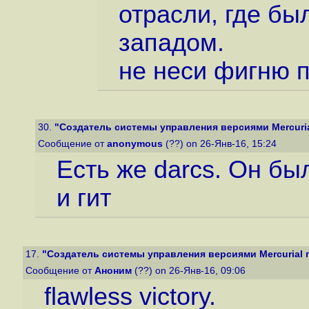
отрасли, где бы
западом.
не неси фигню 
30.
"Создатель системы управления версиями Mercurial
Сообщение от
anonymous
(??) on 26-Янв-16, 15:24
Есть же darcs. Он б
и гит
17.
"Создатель системы управления версиями Mercurial п
Сообщение от
Аноним
(??) on 26-Янв-16, 09:06
flawless victory.