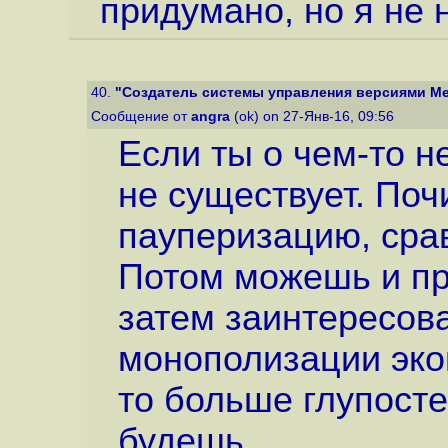
придумано, но я не н
40.
"Создатель системы управления версиями Merc
Сообщение от
angra
(ok) on 27-Янв-16, 09:56
Если ты о чем-то не
не существует. Поч
пауперизацию, срав
Потом можешь и пр
затем заинтересов
монополизации эко
то больше глупосте
будешь.