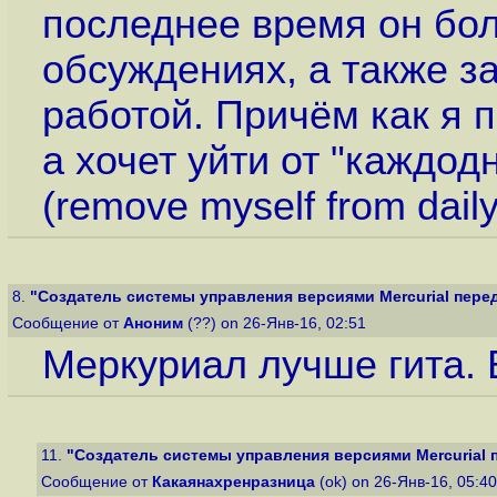
последнее время он бо
обсуждениях, а также 
работой. Причём как я п
а хочет уйти от "каждо
(remove myself from daily 
8.
"Создатель системы управления версиями Mercurial переда
Сообщение от
Аноним
(??) on 26-Янв-16, 02:51
Меркуриал лучше гита. 
11.
"Создатель системы управления версиями Mercurial п
Сообщение от
Какаянахренразница
(ok) on 26-Янв-16, 05:4