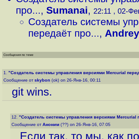
про...
,
Sumanai
,
22:11 , 02-Фе
Создатель системы упр
передаёт про...
,
Andrey
Сообщения по теме
1.
"Создатель системы управления версиями Mercurial переда
Сообщение от
skybon
(ok) on 26-Янв-16, 00:11
git wins.
12.
"Создатель системы управления версиями Mercurial п
Сообщение от
Аноним
(??) on 26-Янв-16, 07:05
Если так, то мы, как 