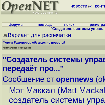
НОВОСТИ
(
+
)
КОНТ
форумы
помощь
поиск
регистр
"Создатель системы управлен
Вариант для распечатки
Форум
Разговоры, обсуждение новостей
Изначальное сообщение
"Создатель системы управ
передаёт про..."
Сообщение от
opennews
(ok
Мэт Маккал (Matt Mackal
создатель системы упра