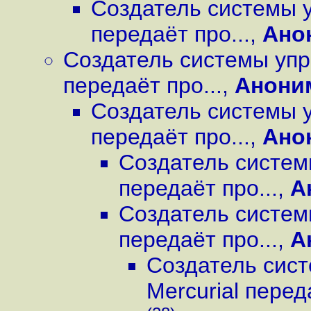
Создатель системы у
передаёт про...
,
Ано
Создатель системы упр
передаёт про...
,
Анони
Создатель системы у
передаёт про...
,
Ано
Создатель систем
передаёт про...
,
А
Создатель систем
передаёт про...
,
А
Создатель сис
Mercurial перед