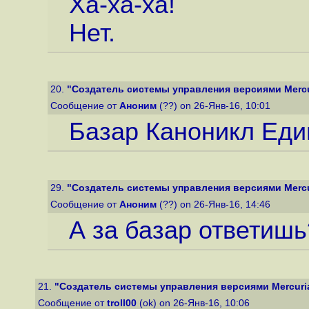
Ха-ха-ха!
Нет.
20.
"Создатель системы управления версиями Mercur
Сообщение от
Аноним
(??) on 26-Янв-16, 10:01
Базар Каноникл Ед
29.
"Создатель системы управления версиями Mercur
Сообщение от
Аноним
(??) on 26-Янв-16, 14:46
А за базар ответишь
21.
"Создатель системы управления версиями Mercurial
Сообщение от
troll00
(ok) on 26-Янв-16, 10:06