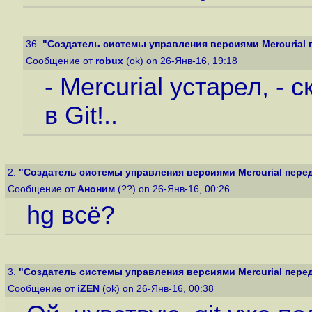
36.
"Создатель системы управления версиями Mercurial п
Сообщение от
robux
(ok) on 26-Янв-16, 19:18
- Mercurial устарел, -
в Git!..
2.
"Создатель системы управления версиями Mercurial переда
Сообщение от
Аноним
(??) on 26-Янв-16, 00:26
hg всё?
3.
"Создатель системы управления версиями Mercurial переда
Сообщение от
iZEN
(ok) on 26-Янв-16, 00:38