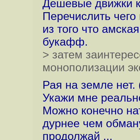
Дешевые движки к
Перечислить чего 
из того что амская
букафф.
> затем заинтерес
монополизации эк
Рая на земле нет. 
Укажи мне реальн
Можно конечно нат
дурнее чем обману
продолжай ...