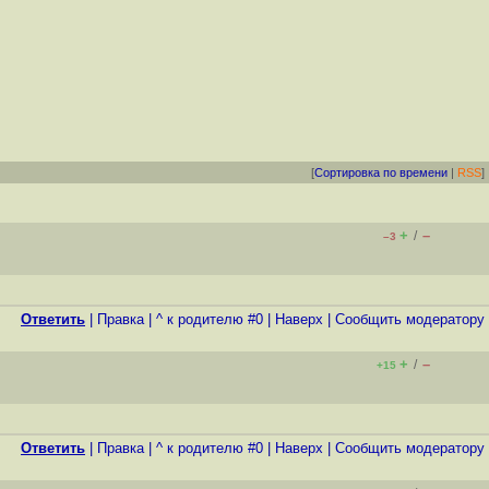
[
Сортировка по времени
|
RSS
]
+
–
/
–3
Ответить
|
Правка
|
^ к родителю #0
|
Наверх
|
Cообщить модератору
+
–
/
+15
Ответить
|
Правка
|
^ к родителю #0
|
Наверх
|
Cообщить модератору