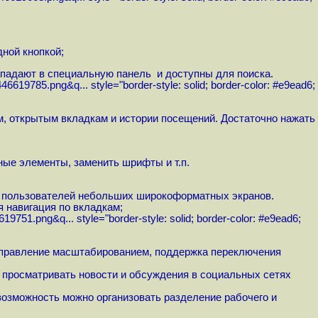
дной кнопкой;
попадают в специальную панель и доступны для поиска.
446619785.png&q...
style="border-style: solid; border-color: #e9ead6;
м, открытым вкладкам и истории посещений. Достаточно нажать
ные элементы, заменить шрифты и т.п.
я пользователей небольших широкоформатных экранов.
 навигация по вкладкам;
619751.png&q...
style="border-style: solid; border-color: #e9ead6;
 управление масштабированием, поддержка переключения
 просматривать новости и обсуждения в социальных сетях
возможность можно организовать разделение рабочего и