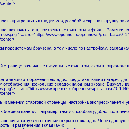
/center>
ность прикреплять вкладки между собой и скрывать группу за о
ние, назначить теги, прикрепить скриншоты и файлы. Заметки 
_new.png">...
src="
https://www.opennet.ru/opennews/pics_base/0_1
/center>
ем подсистемам браузера, в том числе по настройкам, закладка
щей странице различные визуальные фильтры, скрыть определён
зонтального отображения вкладок, представляющий интерес дл
 отображения нескольких вкладок на одном экране. Визуальная
ew.png">...
src="
https://www.opennet.ru/opennews/pics_base/0_1446
/center>
ь изменения стартовой страницы, настройка экспресс-панели,
в боковой панели. Например, таким способом удобно постоянно
;
анения и загрузки состояний открытых вкладок. Через данную 
боты и развлечения вкладками;