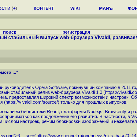
ОСТИ
(
+
)
КОНТЕНТ
WIKI
MAN'ы
ФО
поиск
регистрация
ый стабильный выпуск web-браузера Vivaldi, развиваемо
ого ..."
ий руководитель Opera Software, покинувший компанию в 2011 го
ервый стабильный релиз web-браузера Vivaldi 1.0 (
https://vivaldi.
ra, предоставляя широкий спектр возможностей и настроек. Сбо
я (
https://vivaldi.com/source
/) только для прошлых выпусков.
зованием библиотеки React, платформы Node.js, Browserify и р
сприниматься как продолжение его развития. В частности, в Viv
м числом настроек, режим блокировки изображений и нежелател
ew.png">&...
src="
https://www.opennet.ru/opennews/pics_base/0_14