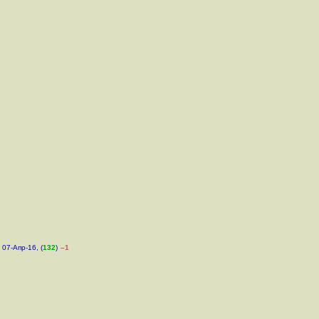
 07-Апр-16, (
132
)
–1