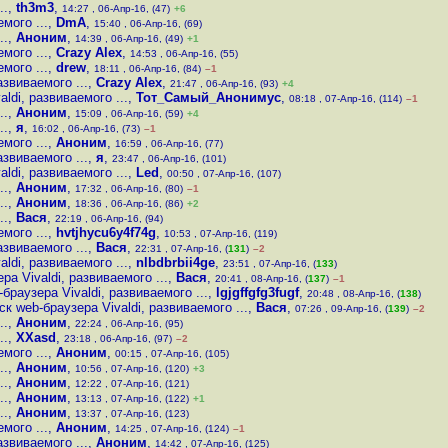
..
,
th3m3
,
14:27 , 06-Апр-16, (47)
+6
мого ...
,
DmA
,
15:40 , 06-Апр-16, (69)
..
,
Аноним
,
14:39 , 06-Апр-16, (49)
+1
мого ...
,
Crazy Alex
,
14:53 , 06-Апр-16, (55)
мого ...
,
drew
,
18:11 , 06-Апр-16, (84)
–1
звиваемого ...
,
Crazy Alex
,
21:47 , 06-Апр-16, (93)
+4
di, развиваемого ...
,
Тот_Самый_Анонимус
,
08:18 , 07-Апр-16, (114)
–1
..
,
Аноним
,
15:09 , 06-Апр-16, (59)
+4
..
,
я
,
16:02 , 06-Апр-16, (73)
–1
мого ...
,
Аноним
,
16:59 , 06-Апр-16, (77)
звиваемого ...
,
я
,
23:47 , 06-Апр-16, (101)
di, развиваемого ...
,
Led
,
00:50 , 07-Апр-16, (107)
..
,
Аноним
,
17:32 , 06-Апр-16, (80)
–1
..
,
Аноним
,
18:36 , 06-Апр-16, (86)
+2
..
,
Вася
,
22:19 , 06-Апр-16, (94)
мого ...
,
hvtjhycu6y4f74g
,
10:53 , 07-Апр-16, (119)
звиваемого ...
,
Вася
,
22:31 , 07-Апр-16, (
131
)
–2
di, развиваемого ...
,
nlbdbrbii4ge
,
23:51 , 07-Апр-16, (
133
)
а Vivaldi, развиваемого ...
,
Вася
,
20:41 , 08-Апр-16, (
137
)
–1
раузера Vivaldi, развиваемого ...
,
lgjgffgfg3fugf
,
20:48 , 08-Апр-16, (
138
)
 web-браузера Vivaldi, развиваемого ...
,
Вася
,
07:26 , 09-Апр-16, (
139
)
–2
..
,
Аноним
,
22:24 , 06-Апр-16, (95)
..
,
XXasd
,
23:18 , 06-Апр-16, (97)
–2
мого ...
,
Аноним
,
00:15 , 07-Апр-16, (105)
..
,
Аноним
,
10:56 , 07-Апр-16, (120)
+3
..
,
Аноним
,
12:22 , 07-Апр-16, (121)
..
,
Аноним
,
13:13 , 07-Апр-16, (122)
+1
..
,
Аноним
,
13:37 , 07-Апр-16, (123)
мого ...
,
Аноним
,
14:25 , 07-Апр-16, (124)
–1
звиваемого ...
,
Аноним
,
14:42 , 07-Апр-16, (125)