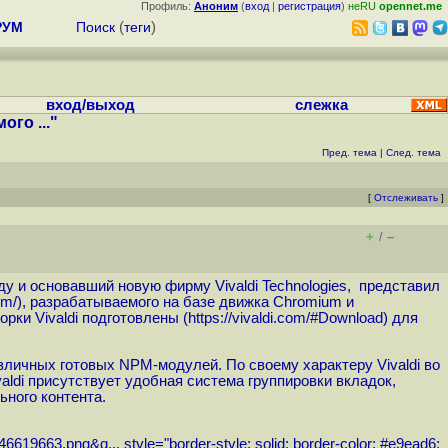
Профиль:
Аноним
(
вход
|
регистрация
)
неRU
opennet.me
РУМ
Поиск
(
теги
)
вход/выход
слежка
го ..."
Пред. тема
|
След. тема
[
Отслеживать
]
+
–
/
ду и основавший новую фирму Vivaldi Technologies, представил
com
/), разрабатываемого на базе движка Chromium и
рки Vivaldi подготовлены (
https://vivaldi.com/#Download
) для
азличных готовых NPM-модулей. По своему характеру Vivaldi во
aldi присутствует удобная система группировки вкладок,
ьного контента.
46619663.png&q...
style="border-style: solid; border-color: #e9ead6;