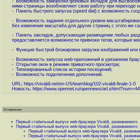
- Возможность заморозки фоновых вкладок для высвобожд
ними страницы возобновляют свою работу при переходе на
- Панель быстрого запуска (speed dial) с возможность со
- Возможность задания отдельного уровня масштабировани
без изменения масштаба для других страниц с этого же са
- Панель закладок, допускающая размещение любых раздел
предоставляется возможности привязки тегов, которые мо
- Функция быстрой блокировки загрузки изображений или п
- Возможность запуска web-приложений в урезанном брауз
- Открытие окон в режиме приватного просмотра;
- Типизированный список истории посещений;
- Возможность подключения дополнений.
URL:
https://vivaldi.net/en-US/teamblog/102-vivaldi-finale-1-0
Новость:
https://www.opennet.ru/opennews/art.shtml?num=4
Оглавление
Первый стабильный выпуск web-браузера Vivaldi, развиваемого .
Первый стабильный выпуск web-браузера Vivaldi, развиваемого .
Первый стабильный выпуск web-браузера Vivaldi, развивае
Первый стабильный выпуск web-браузера Vivaldi, развивае