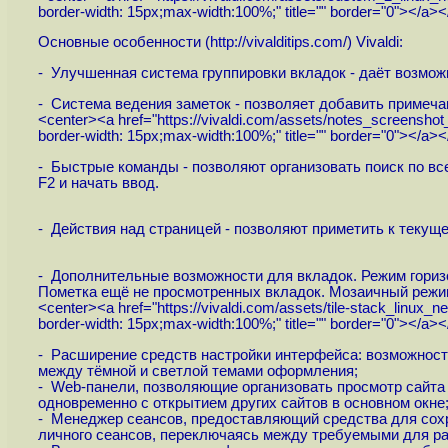
border-width: 15px;max-width:100%;" title="" border="0"></a><
Основные особенности (
http://vivalditips.com
/) Vivaldi:
- Улучшенная система группировки вкладок - даёт возмож
- Система ведения заметок - позволяет добавить примеча
<center><a href="
https://vivaldi.com/assets/notes_screenshot
border-width: 15px;max-width:100%;" title="" border="0"></a><
- Быстрые команды - позволяют организовать поиск по вс
F2 и начать ввод.
- Действия над страницей - позволяют приметить к теку
- Дополнительные возможности для вкладок. Режим гори
Пометка ещё не просмотренных вкладок. Мозаичный режим
<center><a href="
https://vivaldi.com/assets/tile-stack_linux_n
border-width: 15px;max-width:100%;" title="" border="0"></a><
- Расширение средств настройки интерфейса: возможност
между тёмной и светлой темами оформления;
- Web-панели, позволяющие организовать просмотр сайта 
одновременно с открытием других сайтов в основном окне
- Менеджер сеансов, предоставляющий средства для сохр
личного сеансов, переключаясь между требуемыми для ра