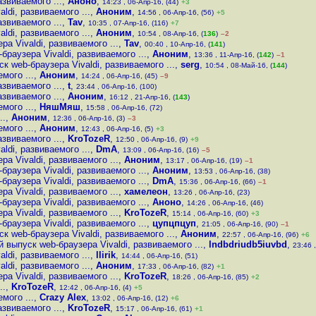
звиваемого ...
,
Аноно
,
14:23 , 06-Апр-16, (44)
+3
di, развиваемого ...
,
Аноним
,
14:56 , 06-Апр-16, (56)
+5
звиваемого ...
,
Tav
,
10:35 , 07-Апр-16, (116)
+7
di, развиваемого ...
,
Аноним
,
10:54 , 08-Апр-16, (
136
)
–2
а Vivaldi, развиваемого ...
,
Tav
,
00:40 , 10-Апр-16, (
141
)
раузера Vivaldi, развиваемого ...
,
Аноним
,
13:36 , 11-Апр-16, (
142
)
–1
 web-браузера Vivaldi, развиваемого ...
,
serg
,
10:54 , 08-Май-16, (
144
)
мого ...
,
Аноним
,
14:24 , 06-Апр-16, (45)
–9
звиваемого ...
,
t
,
23:44 , 06-Апр-16, (100)
звиваемого ...
,
Аноним
,
16:12 , 21-Апр-16, (
143
)
мого ...
,
НяшМяш
,
15:58 , 06-Апр-16, (72)
..
,
Аноним
,
12:36 , 06-Апр-16, (3)
–3
мого ...
,
Аноним
,
12:43 , 06-Апр-16, (5)
+3
звиваемого ...
,
KroTozeR
,
12:50 , 06-Апр-16, (9)
+9
di, развиваемого ...
,
DmA
,
13:09 , 06-Апр-16, (16)
–5
а Vivaldi, развиваемого ...
,
Аноним
,
13:17 , 06-Апр-16, (19)
–1
раузера Vivaldi, развиваемого ...
,
Аноним
,
13:53 , 06-Апр-16, (38)
раузера Vivaldi, развиваемого ...
,
DmA
,
15:36 , 06-Апр-16, (66)
–1
а Vivaldi, развиваемого ...
,
хамелеон
,
13:26 , 06-Апр-16, (23)
раузера Vivaldi, развиваемого ...
,
Аноно
,
14:26 , 06-Апр-16, (46)
а Vivaldi, развиваемого ...
,
KroTozeR
,
15:14 , 06-Апр-16, (60)
+3
раузера Vivaldi, развиваемого ...
,
цупцпцуп
,
21:05 , 06-Апр-16, (90)
–1
 web-браузера Vivaldi, развиваемого ...
,
Аноним
,
22:57 , 06-Апр-16, (96)
+6
выпуск web-браузера Vivaldi, развиваемого ...
,
lndbdriudb5iuvbd
,
23:46 ,
di, развиваемого ...
,
llirik
,
14:44 , 06-Апр-16, (51)
di, развиваемого ...
,
Аноним
,
17:33 , 06-Апр-16, (82)
+1
а Vivaldi, развиваемого ...
,
KroTozeR
,
18:26 , 06-Апр-16, (85)
+2
..
,
KroTozeR
,
12:42 , 06-Апр-16, (4)
+5
мого ...
,
Crazy Alex
,
13:02 , 06-Апр-16, (12)
+6
звиваемого ...
,
KroTozeR
,
15:17 , 06-Апр-16, (61)
+1