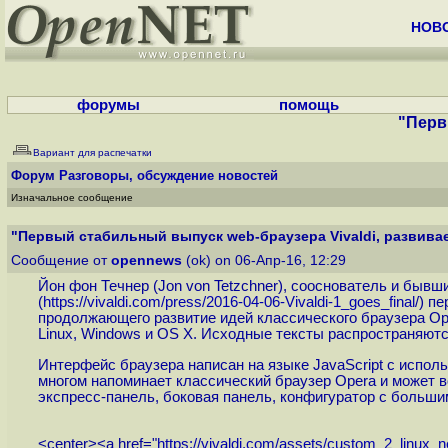
НОВ
форумы
помощь
"Перв
Вариант для распечатки
Форум
Разговоры, обсуждение новостей
Изначальное сообщение
"Первый стабильный выпуск web-браузера Vivaldi, развиваем
Сообщение от
opennews
(ok) on 06-Апр-16, 12:29
Йон фон Течнер (Jon von Tetzchner), сооснователь и бывш
(
https://vivaldi.com/press/2016-04-06-Vivaldi-1_goes_final
/) п
продолжающего развитие идей классического браузера Ope
Linux, Windows и OS X. Исходные тексты распространяютс
Интерфейс браузера написан на языке JavaScript с исполь
многом напоминает классический браузер Opera и может во
экспресс-панель, боковая панель, конфигуратор с больши
<center><a href="
https://vivaldi.com/assets/custom_2_linux_n