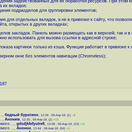
ения задействованных для их обработки ресурсов. При этом кн
 их вкладки;
здания подразделов для группировки элементов;
я для отдельных вкладок, а не в привязке к сайту, что позво
йта, открытых в других вкладках;
ов закладок. Панель можно размещать как в верхней, так и в 
жно использовать для вызова ссылки в адресной строке;
оказа картинок только из кэша. Функция работает в привязке к
ерном окне без элементов навигации (Chromeless);
4187
..
,
бедный буратино
,
12:29 , 06-Апр-16, (1)
–3
..
,
Аноним
,
12:35 , 06-Апр-16, (2)
+15
мого ...
,
gdsdjkfefyutrefi
,
13:08 , 06-Апр-16, (15)
+11
мого ...
,
Аноннн
,
13:44 , 06-Апр-16, (34)
+3