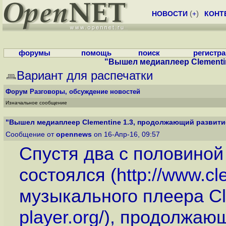
НОВОСТИ
(
+
)
КОНТ
форумы
помощь
поиск
регистр
"Вышел медиаплеер Clementin
Вариант для распечатки
Форум
Разговоры, обсуждение новостей
Изначальное сообщение
"Вышел медиаплеер Clementine 1.3, продолжающий развитие
Сообщение от
opennews
on 16-Апр-16, 09:57
Спустя два с половиной
состоялся (
http://www.cl
музыкального плеера Cle
player.org
/), продолжаю