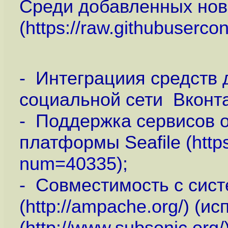
Среди добавленных но
(
https://raw.githubuserco
- Интеграциия средств
социальной сети Вконта
- Поддержка сервисов о
платформы Seafile (
http
num=40335
);
- Совместимость с сис
(
http://ampache.org
/) (и
(
http://www.subsonic.org
/