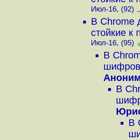
Июл-16, (92)
В Chrome 
стойкие к 
Июл-16, (95)
В Chrom
шифрова
Анони
В Ch
шифро
Юри
В 
ши