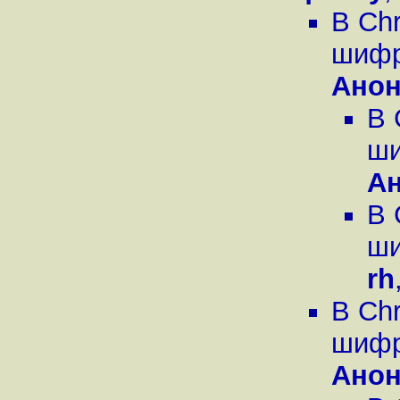
В Ch
шифро
Ано
В 
ши
А
В 
ши
rh
В Ch
шифро
Ано