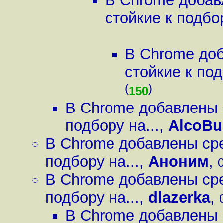
В Chrome добав
стойкие к подбор
В Chrome до
стойкие к под
(
)
150
В Chrome добавлены 
подбору на...
,
AlcoBu
В Chrome добавлены сре
подбору на...
,
Аноним
,
0
В Chrome добавлены сре
подбору на...
,
dlazerka
,
В Chrome добавлены 