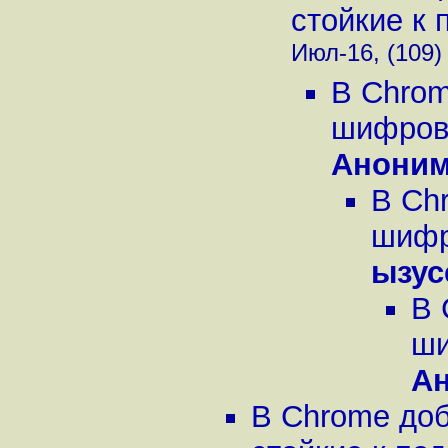
стойкие к 
Июл-16, (109)
В Chrom
шифрова
Анони
В Ch
шифро
ызу
В 
ши
А
В Chrome до