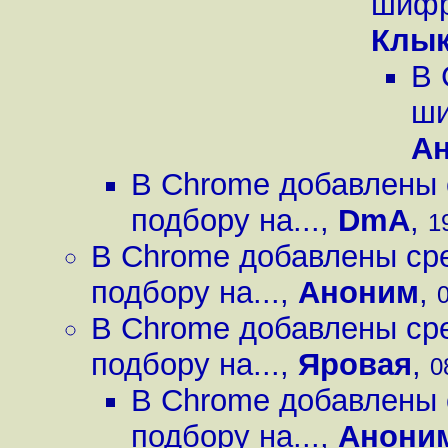
шифро
Клы
В 
ши
А
В Chrome добавлены 
подбору на...
,
DmA
,
1
В Chrome добавлены сре
подбору на...
,
Аноним
,
0
В Chrome добавлены сре
подбору на...
,
Яровая
,
0
В Chrome добавлены 
подбору на...
,
Анони