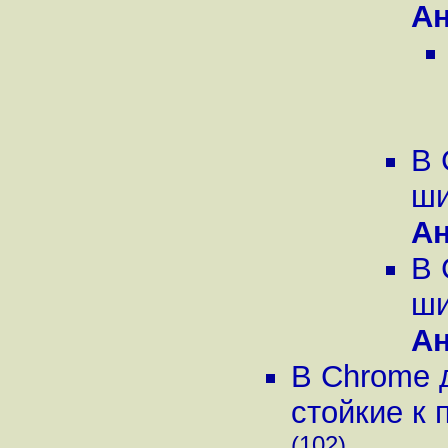
А
В 
ши
А
В 
ши
А
В Chrome 
стойкие к 