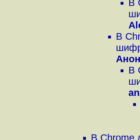
В 
ши
Al
В Ch
шифро
Ано
В 
ши
an
В Chrome 