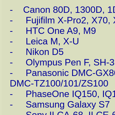
- Canon 80D, 1300D, 1
- Fujifilm X-Pro2, X70,
- HTC One A9, M9
- Leica M, X-U
- Nikon D5
- Olympus Pen F, SH-3
- Panasonic DMC-GX80
DMC-TZ100/101/ZS100
- PhaseOne IQ150, IQ1
- Samsung Galaxy S7