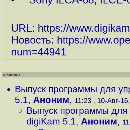
- Sony ILCA-68, ILCE-63
URL:
https://www.digika
Новость:
https://www.op
num=44941
Оглавление
Выпуск программы для уп
5.1
,
Аноним
,
11:23 , 10-Авг-16,
Выпуск программы для
digiKam 5.1
,
Аноним
,
11