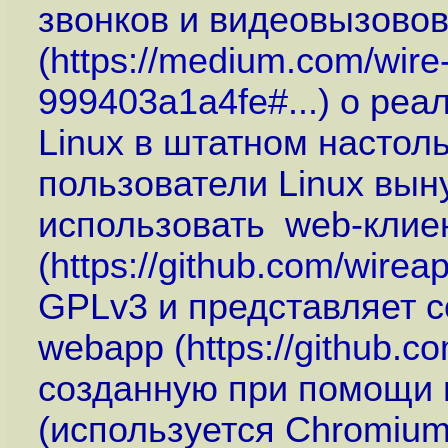
звонков и видеовызовов
(
https://medium.com/wire-
999403a1a4fe#...
) о ре
Linux в штатном настол
пользователи Linux вы
использовать web-клиен
(
https://github.com/wirea
GPLv3 и представляет с
webapp (
https://github.
созданную при помощи 
(используется Chromium 