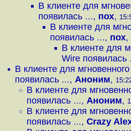
В клиенте для мгнов
появилась ...
,
пох
,
15:
В клиенте для мгн
появилась ...
,
пох
,
В клиенте для 
Wire появилась .
В клиенте для мгновенног
появилась ...
,
Аноним
,
15:2
В клиенте для мгновенн
появилась ...
,
Аноним
,
1
В клиенте для мгновенн
появилась ...
,
Crazy Ale