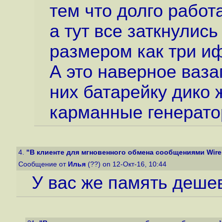
тем что долго работ
а тут все заткнулись
размером как три иф
А это наверное ваза
них батарейку дико 
карманные генерато
4.
"В клиенте для мгновенного обмена сообщениями Wire 
Сообщение от
Илья
(??) on 12-Окт-16, 10:44
У вас же память деше