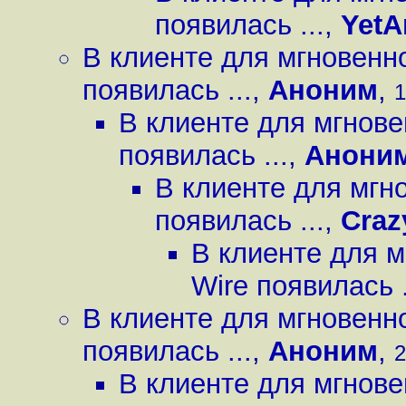
появилась ...
,
YetA
В клиенте для мгновенн
появилась ...
,
Аноним
,
1
В клиенте для мгнов
появилась ...
,
Анони
В клиенте для мгн
появилась ...
,
Craz
В клиенте для 
Wire появилась .
В клиенте для мгновенн
появилась ...
,
Аноним
,
2
В клиенте для мгнов