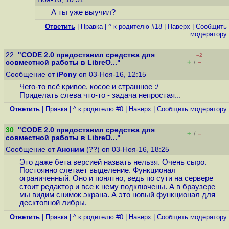
А ты уже выучил?
Ответить
|
Правка
|
^ к родителю #18
|
Наверх
|
Cообщить
модератору
22.
"CODE 2.0 предоставил средства для
–2
+
–
совместной работы в LibreO..."
/
Сообщение от
iPony
on 03-Ноя-16, 12:15
Чего-то всё кривое, косое и страшное :/
Приделать слева что-то - задача непростая...
Ответить
|
Правка
|
^ к родителю #0
|
Наверх
|
Cообщить модератору
30
.
"CODE 2.0 предоставил средства для
+
–
/
совместной работы в LibreO..."
Сообщение от
Аноним
(??) on 03-Ноя-16, 18:25
Это даже бета версией назвать нельзя. Очень сыро.
Постоянно слетает выделение. Функционал
ограниченный. Оно и понятно, ведь по сути на сервере
стоит редактор и все к нему подключены. А в браузере
мы видим снимок экрана. А это новый функционал для
десктопной либры.
Ответить
|
Правка
|
^ к родителю #0
|
Наверх
|
Cообщить модератору