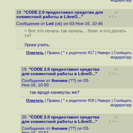
модератору
18.
"CODE 2.0 предоставил средства для
–1
+
–
совместной работы в LibreO..."
/
Сообщение от
Led
(ok) on 03-Ноя-16, 10:46
> Вот это печаль так печаль... блин, и что делать
то?
Уроки учить.
Ответить
|
Правка
|
^ к родителю #17
|
Наверх
|
Cообщить
модератору
19.
"CODE 2.0 предоставил средства
+1
+
–
для совместной работы в LibreO..."
/
Сообщение от
Аноним
(??) on 03-
Ноя-16, 10:50
так вроде каникулы же?
Ответить
|
Правка
|
^ к родителю #18
|
Наверх
|
Cообщить
модератору
20.
"CODE 2.0 предоставил средства
+1
+
–
для совместной работы в LibreO..."
/
Сообщение от
Аноним
(??) on 03-
Ноя-16, 10:51