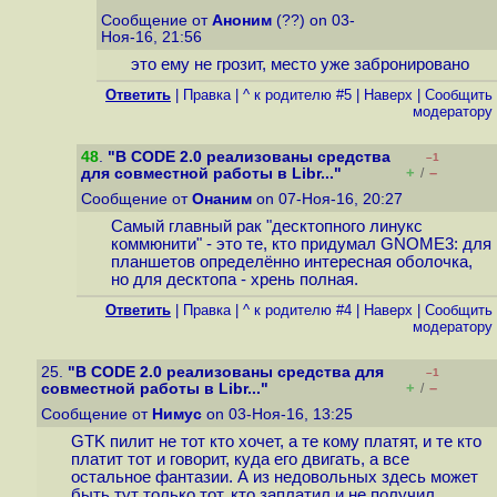
Сообщение от
Аноним
(??) on 03-
Ноя-16, 21:56
это ему не грозит, место уже забронировано
Ответить
|
Правка
|
^ к родителю #5
|
Наверх
|
Cообщить
модератору
48
.
"В CODE 2.0 реализованы средства
–1
+
–
для совместной работы в Libr..."
/
Сообщение от
Онаним
on 07-Ноя-16, 20:27
Самый главный рак "десктопного линукс
коммюнити" - это те, кто придумал GNOME3: для
планшетов определённо интересная оболочка,
но для десктопа - хрень полная.
Ответить
|
Правка
|
^ к родителю #4
|
Наверх
|
Cообщить
модератору
25.
"В CODE 2.0 реализованы средства для
–1
+
–
совместной работы в Libr..."
/
Сообщение от
Нимус
on 03-Ноя-16, 13:25
GTK пилит не тот кто хочет, а те кому платят, и те кто
платит тот и говорит, куда его двигать, а все
остальное фантазии. А из недовольных здесь может
быть тут только тот, кто заплатил и не получил