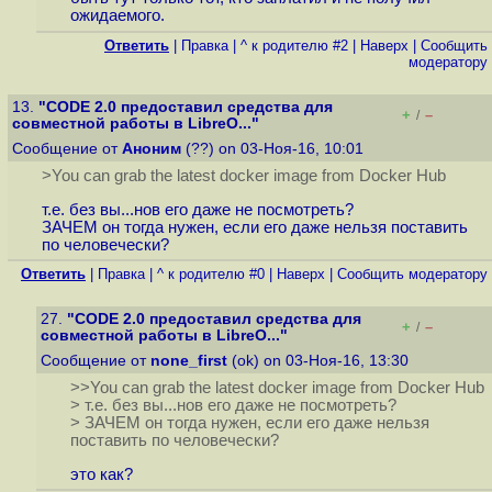
ожидаемого.
Ответить
|
Правка
|
^ к родителю #2
|
Наверх
|
Cообщить
модератору
13.
"CODE 2.0 предоставил средства для
+
–
/
совместной работы в LibreO..."
Сообщение от
Аноним
(??) on 03-Ноя-16, 10:01
>You can grab the latest docker image from Docker Hub
т.е. без вы...нов его даже не посмотреть?
ЗАЧЕМ он тогда нужен, если его даже нельзя поставить
по человечески?
Ответить
|
Правка
|
^ к родителю #0
|
Наверх
|
Cообщить модератору
27.
"CODE 2.0 предоставил средства для
+
–
/
совместной работы в LibreO..."
Сообщение от
none_first
(ok) on 03-Ноя-16, 13:30
>>You can grab the latest docker image from Docker Hub
> т.е. без вы...нов его даже не посмотреть?
> ЗАЧЕМ он тогда нужен, если его даже нельзя
поставить по человечески?
это как?