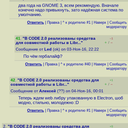
два года на GNOME 3, всем рекомендую. Вначале
конечно надо привыкнуть, зато надёжная система по
умолчанию.
Ответить
|
Правка
|
^ к родителю #1
|
Наверх
|
Cообщить
модератору
41
.
"В CODE 2.0 реализованы средства
–1
+
–
для совместной работы в Libr..."
/
Сообщение от
Led
(ok) on 03-Ноя-16, 22:22
По чём гербалайф?
Ответить
|
Правка
|
^ к родителю #40
|
Наверх
|
Cообщить
модератору
42
.
"В CODE 2.0 реализованы средства для
+1
+
–
совместной работы в Libr..."
/
Сообщение от
Алексей
(??) on 04-Ноя-16, 00:01
Теперь ждем web либру упакованную в Electron, шоб
модно, стильно, молодежно :D
Ответить
|
Правка
|
^ к родителю #1
|
Наверх
|
Cообщить
модератору
2.
"В CODE 2.0 реализованы средства для
+5