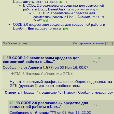
Libr...
,
хотеть
,
00:47 , 04-Ноя-16, (
43
)
–1
В CODE 2.0 реализованы средства для совместной
работы в Libr...
,
ВыньОпух
,
18:55 , 04-Ноя-16, (
44
)
+1
В CODE 2.0 реализованы средства для
совместной работы в Libr...
,
Аноним
,
23:14 , 29-
Янв-17, (
)
51
CODE 2.0 предоставил средства для совместной работы в
LibreO...
,
Димас
,
20:50 , 14-Ноя-16, (
50
)
Сообщения по теме
[
Сортировка по времени
|
RSS
]
1.
"В CODE 2.0 реализованы средства для
+2
+
–
совместной работы в Libr..."
/
Сообщение от
Аноним
(??) on 03-Ноя-16, 00:07
>HTML5-бэкенда библиотеки GTK+
Ну вот и реальный профит, на фоне общего недовольства
GTK (русским?) интернет-сообществом.
Ответить
|
Правка
|
^ к родителю #0
|
Наверх
|
Cообщить модератору
40
.
"В CODE 2.0 реализованы средства для
+
–
/
совместной работы в Libr..."
Сообщение от
Аноним
(??) on 03-Ноя-16, 22:02