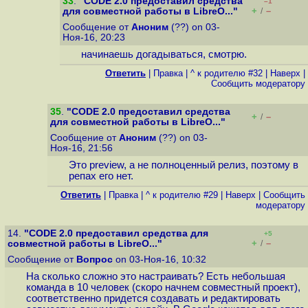
33
.
"CODE 2.0 предоставил средства
–1
+
–
для совместной работы в LibreO..."
/
Сообщение от
Аноним
(??) on 03-
Ноя-16, 20:23
начинаешь догадываться, смотрю.
Ответить
|
Правка
|
^ к родителю #32
|
Наверх
|
Cообщить модератору
35
.
"CODE 2.0 предоставил средства
+
–
/
для совместной работы в LibreO..."
Сообщение от
Аноним
(??) on 03-
Ноя-16, 21:56
Это preview, а не полноценный релиз, поэтому в
репах его нет.
Ответить
|
Правка
|
^ к родителю #29
|
Наверх
|
Cообщить
модератору
14.
"CODE 2.0 предоставил средства для
+5
+
–
совместной работы в LibreO..."
/
Сообщение от
Вопрос
on 03-Ноя-16, 10:32
На сколько сложно это настраивать? Есть небольшая
команда в 10 человек (скоро начнем совместный проект),
соответственно придется создавать и редактировать