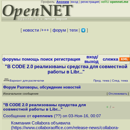
Профиль:
Аноним
(
вход
|
регистрация
)
неRU
opennet.me
[
новости
/
+++
|
форум
|
теги
|
]
вход/
форумы
помощь
поиск
регистрация
слежка
выход
"В CODE 2.0 реализованы средства для совместной
работы в Libr..."
Вариант для распечатки
Пред. тема
|
След. тема
Форум
Разговоры, обсуждение новостей
Изначальное сообщение
[
Отслеживать
]
"В CODE 2.0 реализованы средства для
+
–
/
совместной работы в Libr..."
Сообщение от
opennews
(??) on 03-Ноя-16, 00:07
Компания Collabora объявила
(
https://www.collaboraoffice.com/release-news/collabora-