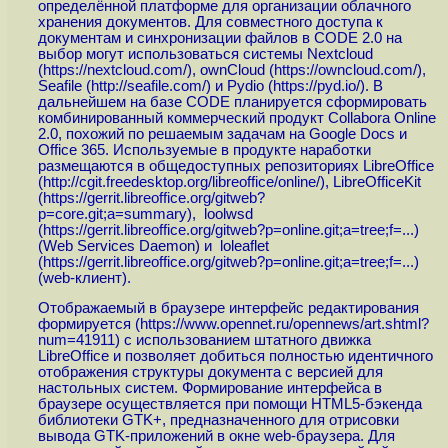
определённой платформе для организации облачного
хранения документов. Для совместного доступа к
документам и синхронизации файлов в CODE 2.0 на
выбор могут использоваться системы Nextcloud
(
https://nextcloud.com
/), ownCloud (
https://owncloud.com
/),
Seafile (
http://seafile.com
/) и Pydio (
https://pyd.io
/). В
дальнейшем на базе CODE планируется сформировать
комбинированный коммерческий продукт Collabora Online
2.0, похожий по решаемым задачам на Google Docs и
Office 365. Используемые в продукте наработки
размещаются в общедоступных репозиториях LibreOffice
(
http://cgit.freedesktop.org/libreoffice/online
/), LibreOfficeKit
(
https://gerrit.libreoffice.org/gitweb?
p=core.git;a=summary
), loolwsd
(
https://gerrit.libreoffice.org/gitweb?p=online.git;a=tree;f=...
)
(Web Services Daemon) и loleaflet
(
https://gerrit.libreoffice.org/gitweb?p=online.git;a=tree;f=...
)
(web-клиент).
Отображаемый в браузере интерфейс редактирования
формируется (
https://www.opennet.ru/opennews/art.shtml?
num=41911
) с использованием штатного движка
LibreOffice и позволяет добиться полностью идентичного
отображения структуры документа с версией для
настольных систем. Формирование интерфейса в
браузере осуществляется при помощи HTML5-бэкенда
библиотеки GTK+, предназначенного для отрисовки
вывода GTK-приложений в окне web-браузера. Для