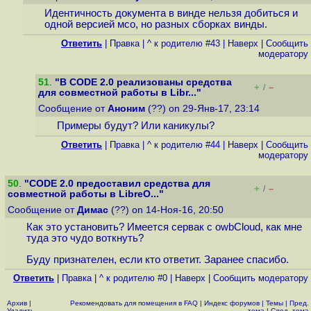
Идентичность документа в винде нельзя добиться и
одной версией мсо, но разных сборках винды.
Ответить
|
Правка
|
^ к родителю #43
|
Наверх
|
Cообщить
модератору
51
.
"В CODE 2.0 реализованы средства
+
–
/
для совместной работы в Libr..."
Сообщение от
Аноним
(??) on 29-Янв-17, 23:14
Примеры будут? Или каникулы?
Ответить
|
Правка
|
^ к родителю #44
|
Наверх
|
Cообщить
модератору
50
.
"CODE 2.0 предоставил средства для
+
–
/
совместной работы в LibreO..."
Сообщение от
Димас
(??) on 14-Ноя-16, 20:50
Как это установить? Имеется сервак с owbCloud, как мне
туда это чудо воткнуть?
Буду признателен, если кто ответит. Заранее спасибо.
Ответить
|
Правка
|
^ к родителю #0
|
Наверх
|
Cообщить модератору
Архив
|
Рекомендовать для помещения в FAQ
|
Индекс форумов
|
Темы
|
Пред.
Удалить
тема
|
След. тема