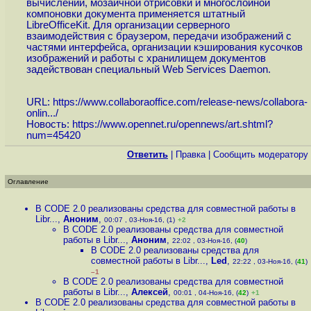
вычислений, мозаичной отрисовки и многослойной
компоновки документа применяется штатный
LibreOfficeKit. Для организации серверного
взаимодействия с браузером, передачи изображений с
частями интерфейса, организации кэширования кусочков
изображений и работы с хранилищем документов
задействован специальный Web Services Daemon.
URL:
https://www.collaboraoffice.com/release-news/collabora-
onlin...
/
Новость:
https://www.opennet.ru/opennews/art.shtml?
num=45420
Ответить
|
Правка
|
Cообщить модератору
Оглавление
В CODE 2.0 реализованы средства для совместной работы в
Libr...
,
Аноним
,
00:07 , 03-Ноя-16, (1)
+2
В CODE 2.0 реализованы средства для совместной
работы в Libr...
,
Аноним
,
22:02 , 03-Ноя-16, (
40
)
В CODE 2.0 реализованы средства для
совместной работы в Libr...
,
Led
,
22:22 , 03-Ноя-16, (
41
)
–1
В CODE 2.0 реализованы средства для совместной
работы в Libr...
,
Алексей
,
00:01 , 04-Ноя-16, (
42
)
+1
В CODE 2.0 реализованы средства для совместной работы в