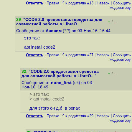
Ответить
|
Правка
|
^ к родителю #13
|
Наверх
|
Cообщить
модератору
29
.
"CODE 2.0 предоставил средства для
+
–
/
совместной работы в LibreO..."
Сообщение от
Аноним
(??) on 03-Ноя-16, 16:44
это так:
apt install code2
Ответить
|
Правка
|
^ к родителю #27
|
Наверх
|
Cообщить
модератору
32
.
"CODE 2.0 предоставил средства
+
–
/
для совместной работы в LibreO..."
Сообщение от
none_first
(ok) on 03-
Ноя-16, 18:49
> это так:
> apt install code2
для этого он д.б. в репах
Ответить
|
Правка
|
^ к родителю #29
|
Наверх
|
Cообщить
модератору