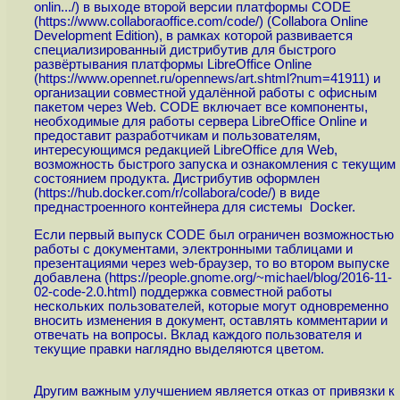
onlin...
/) в выходе второй версии платформы CODE
(
https://www.collaboraoffice.com/code
/) (Collabora Online
Development Edition), в рамках которой развивается
специализированный дистрибутив для быстрого
развёртывания платформы LibreOffice Online
(
https://www.opennet.ru/opennews/art.shtml?num=41911
) и
организации совместной удалённой работы с офисным
пакетом через Web. CODE включает все компоненты,
необходимые для работы сервера LibreOffice Online и
предоставит разработчикам и пользователям,
интересующимся редакцией LibreOffice для Web,
возможность быстрого запуска и ознакомления с текущим
состоянием продукта. Дистрибутив оформлен
(
https://hub.docker.com/r/collabora/code
/) в виде
преднастроенного контейнера для системы Docker.
Если первый выпуск CODE был ограничен возможностью
работы с документами, электронными таблицами и
презентациями через web-браузер, то во втором выпуске
добавлена (
https://people.gnome.org/~michael/blog/2016-11-
02-code-2.0.html
) поддержка совместной работы
нескольких пользователей, которые могут одновременно
вносить изменения в документ, оставлять комментарии и
отвечать на вопросы. Вклад каждого пользователя и
текущие правки наглядно выделяются цветом.
Другим важным улучшением является отказ от привязки к