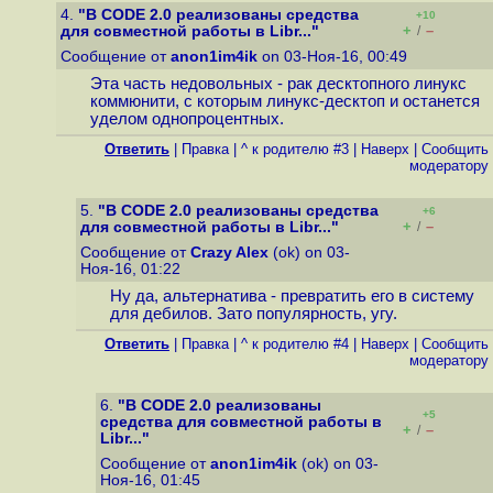
4.
"В CODE 2.0 реализованы средства
+10
+
–
для совместной работы в Libr..."
/
Сообщение от
anon1im4ik
on 03-Ноя-16, 00:49
Эта часть недовольных - рак десктопного линукс
коммюнити, с которым линукс-десктоп и останется
уделом однопроцентных.
Ответить
|
Правка
|
^ к родителю #3
|
Наверх
|
Cообщить
модератору
5.
"В CODE 2.0 реализованы средства
+6
+
–
для совместной работы в Libr..."
/
Сообщение от
Crazy Alex
(ok) on 03-
Ноя-16, 01:22
Ну да, альтернатива - превратить его в систему
для дебилов. Зато популярность, угу.
Ответить
|
Правка
|
^ к родителю #4
|
Наверх
|
Cообщить
модератору
6.
"В CODE 2.0 реализованы
+5
средства для совместной работы в
+
–
/
Libr..."
Сообщение от
anon1im4ik
(ok) on 03-
Ноя-16, 01:45