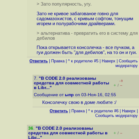
> Зато популярность, угу.
Зато не кривое забагованое говно для
садомазохистов, с кривым софтом, тонущим
игорем и полурабочими драйверами.
> альтернатива - превратить его в систему для
дебилов
Пока открывается консолечка - все пучком, а
гуи должен быть "для дебилов", на то он и гуи.
Ответить
|
Правка
|
^ к родителю #5
|
Наверх
|
Cообщить
модератору
7.
"В CODE 2.0 реализованы
–9
средства для совместной работы
+
–
/
в Libr..."
Сообщение от
ыпр
on 03-Ноя-16, 02:55
Консолечку свою в доме любите :/
Ответить
|
Правка
|
^ к родителю #6
|
Наверх
|
Cообщить модератору
36
.
"В CODE 2.0 реализованы
средства для совместной работы в
+
–
/
Libr..."