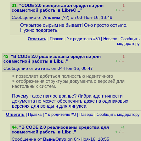
31
.
"CODE 2.0 предоставил средства для
–1
+
–
совместной работы в LibreO..."
/
Сообщение от
Аноним
(??) on 03-Ноя-16, 18:49
Открытое сырым не бывает! Оно просто остыло.
Нужно подогреть.
Ответить
|
Правка
|
^ к родителю #30
|
Наверх
|
Cообщить
модератору
43
.
"В CODE 2.0 реализованы средства для
–1
+
–
совместной работы в Libr..."
/
Сообщение от
хотеть
on 04-Ноя-16, 00:47
> позволяет добиться полностью идентичного
> отображения структуры документа с версией для
настольных систем.
Почему такое наглое вранье? Либра идентичности
документа не может обеспечить даже на одинаковых
версиях для венды и для линукса.
Ответить
|
Правка
|
^ к родителю #0
|
Наверх
|
Cообщить модератору
44
.
"В CODE 2.0 реализованы средства для
+1
+
–
совместной работы в Libr..."
/
Сообщение от
ВыньОпух
on 04-Ноя-16, 18:55