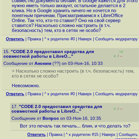
совместно документы онлайн. В Google кажется для этого
нужно иметь только аккаунт, остальное делается в 2
клика. Но в Google хранить ничего не хочется по
понятным причинам. Присматриваемся к LibreOffice
Online. Так что, кто-то ставил? Оно на свой сервер
ставится? Насколько сложно настроить (в т.ч.
безопасность) тем, кто в сетях не особо?
Ответить
|
Правка
|
^ к родителю #0
|
Наверх
|
Cообщить модератору
15.
"CODE 2.0 предоставил средства для
+4
+
–
совместной работы в LibreO..."
/
Сообщение от
Аноним
(??) on 03-Ноя-16, 10:33
> Насколько сложно настроить (в т.ч. безопасность) тем,
кто в сетях не особо?
Невозможно.
Ответить
|
Правка
|
^ к родителю #0
|
Наверх
|
Cообщить модератору
17.
"CODE 2.0 предоставил средства для
+
–
/
совместной работы в LibreO..."
Сообщение от
Вопрос
on 03-Ноя-16, 10:35
Вот это печаль так печаль... блин, и что делать то?
Ответить
|
Правка
|
^ к родителю #15
|
Наверх
|
Cообщить