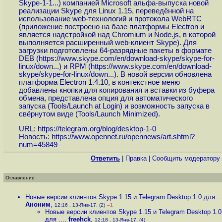
Skype-1-1...
) компанией Microsoft альфа-выпуска новой
реализации Skype для Linux 1.15, переведённой на
использование web-технологий и протокола WebRTC
(приложение построено на базе платформы Electron и
является надстройкой над Chromium и Node.js, в которой
выполняется расширенный web-клиент Skype). Для
загрузки подготовлены 64-разрядные пакеты в формате
DEB (
https://www.skype.com/en/download-skype/skype-for-
linux/down...
) и RPM (
https://www.skype.com/en/download-
skype/skype-for-linux/down...
). В новой версии обновлена
платформа Electron 1.4.10, в контекстное меню
добавлены кнопки для копирования и вставки из буфера
обмена, представлена опция для автоматического
запуска (Tools/Launch at Login) и возможность запуска в
свёрнутом виде (Tools/Launch Minimized).
URL:
https://telegram.org/blog/desktop-1-0
Новость:
https://www.opennet.ru/opennews/art.shtml?
num=45849
Ответить
|
Правка
|
Cообщить модератору
Оглавление
Новые версии клиентов Skype 1.15 и Telegram Desktop 1.0 для ..
Аноним
,
12:16 , 13-Янв-17, (2)
–1
Новые версии клиентов Skype 1.15 и Telegram Desktop 1.0
для ...
,
freehck
,
12:18 , 13-Янв-17, (4)