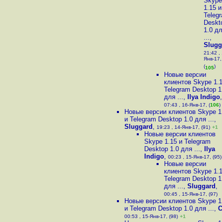
Skype
1.15 и
Teleg
Deskt
1.0 д
...
,
Slugg
21:42 ,
Янв-17,
(
)
105
Новые версии
клиентов Skype 1.1
Telegram Desktop 1
для ...
,
Ilya Indigo
,
07:43 , 16-Янв-17, (
106
)
Новые версии клиентов Skype 1
и Telegram Desktop 1.0 для ...
,
Sluggard
,
19:23 , 14-Янв-17, (91)
+1
Новые версии клиентов
Skype 1.15 и Telegram
Desktop 1.0 для ...
,
Ilya
Indigo
,
00:23 , 15-Янв-17, (95)
Новые версии
клиентов Skype 1.1
Telegram Desktop 1
для ...
,
Sluggard
,
00:45 , 15-Янв-17, (97)
Новые версии клиентов Skype 1
и Telegram Desktop 1.0 для ...
,
C
00:53 , 15-Янв-17, (98)
+1