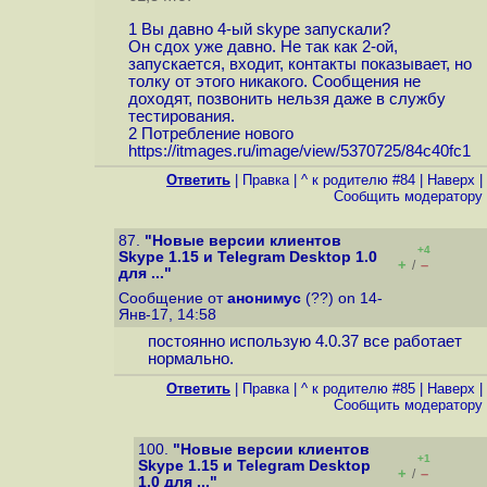
1 Вы давно 4-ый skype запускали?
Он сдох уже давно. Не так как 2-ой,
запускается, входит, контакты показывает, но
толку от этого никакого. Сообщения не
доходят, позвонить нельзя даже в службу
тестирования.
2 Потребление нового
https://itmages.ru/image/view/5370725/84c40fc1
Ответить
|
Правка
|
^ к родителю #84
|
Наверх
|
Cообщить модератору
87.
"Новые версии клиентов
+4
Skype 1.15 и Telegram Desktop 1.0
+
–
/
для ..."
Сообщение от
анонимус
(??) on 14-
Янв-17, 14:58
постоянно использую 4.0.37 все работает
нормально.
Ответить
|
Правка
|
^ к родителю #85
|
Наверх
|
Cообщить модератору
100.
"Новые версии клиентов
+1
Skype 1.15 и Telegram Desktop
+
–
/
1.0 для ..."