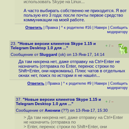
использовать Skype на Linux...
А часто выбирать собственно не приходится. Я вот
пользую его 3 года: после почты первое средство
коммуникации на моей работе.
Ответить
|
Правка
|
^ к родителю #16
|
Наверх
|
Cообщить
модератору
23.
"Новые версии клиентов Skype 1.15 и
+
–
/
Telegram Desktop 1.0 для ..."
Сообщение от
Sluggard
(ok) on 13-Янв-17, 14:14
Да там нихрена нет, даже отправку на Ctrl+Enter не
назначить (отправка по Enter, перенос строки по
Shift+Enter, они наркоманы). Плюс чатов в отдельных
окнах нет, поиск по истории я не нашёл...
Ответить
|
Правка
|
^ к родителю #9
|
Наверх
|
Cообщить
модератору
37.
"Новые версии клиентов Skype 1.15 и
+
–
/
Telegram Desktop 1.0 для ..."
Сообщение от
Аноним
(??) on 13-Янв-17, 15:30
> Да там нихрена нет, даже отправку на Ctrl+Enter
не назначить (отправка по
> Enter, перенос строки по Shift+Enter, они