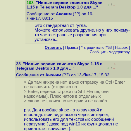
108
.
"Новые версии клиентов Skype
+
–
/
1.15 и Telegram Desktop 1.0 для ..."
Сообщение от
Аноним
(??) on 16-
Янв-17, 09:15
Это стандартная от гугла.
Можете использовать другие, но у них почему-
то часто странные разрешения при
установке...
Ответить
|
Правка
|
^ к родителю #68
|
Наверх
|
Cообщить модератору
38.
"Новые версии клиентов Skype 1.15 и
–1
+
–
Telegram Desktop 1.0 для ..."
/
Сообщение от
Аноним
(??) on 13-Янв-17, 15:32
> Да там нихрена нет, даже отправку на Ctrl+Enter
не назначить (отправка по
> Enter, перенос строки по Shift+Enter, они
наркоманы). Плюс чатов в отдельных
> окнах нет, поиск по истории я не нашёл...
p.s. Да и вообще skipe - это звуковой и
впоследствии виде-вызов через интернет,
использовать его для текстовых сообщений
неразумно ( даже под win10 их функционал не
привлекает внимания ).