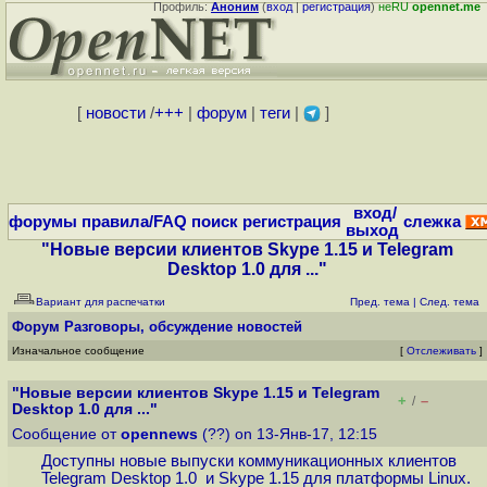
Профиль:
Аноним
(
вход
|
регистрация
)
неRU
opennet.me
[
новости
/
+++
|
форум
|
теги
|
]
вход/
форумы
правила/FAQ
поиск
регистрация
слежка
выход
"Новые версии клиентов Skype 1.15 и Telegram
Desktop 1.0 для ..."
Вариант для распечатки
Пред. тема
|
След. тема
Форум
Разговоры, обсуждение новостей
Изначальное сообщение
[
Отслеживать
]
"Новые версии клиентов Skype 1.15 и Telegram
+
–
/
Desktop 1.0 для ..."
Сообщение от
opennews
(??) on 13-Янв-17, 12:15
Доступны новые выпуски коммуникационных клиентов
Telegram Desktop 1.0 и Skype 1.15 для платформы Linux.