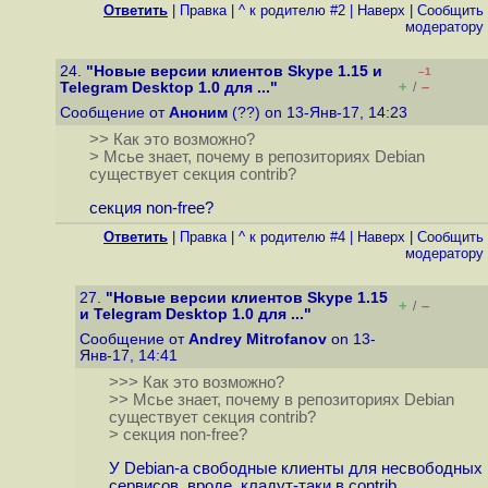
Ответить
|
Правка
|
^ к родителю #2
|
Наверх
|
Cообщить
модератору
24.
"Новые версии клиентов Skype 1.15 и
–1
+
–
Telegram Desktop 1.0 для ..."
/
Сообщение от
Аноним
(??) on 13-Янв-17, 14:23
>> Как это возможно?
> Мсье знает, почему в репозиториях Debian
существует секция contrib?
секция non-free?
Ответить
|
Правка
|
^ к родителю #4
|
Наверх
|
Cообщить
модератору
27.
"Новые версии клиентов Skype 1.15
+
–
/
и Telegram Desktop 1.0 для ..."
Сообщение от
Andrey Mitrofanov
on 13-
Янв-17, 14:41
>>> Как это возможно?
>> Мсье знает, почему в репозиториях Debian
существует секция contrib?
> секция non-free?
У Debian-а свободные клиенты для несвободных
сервисов, вроде, кладут-таки в contrib.