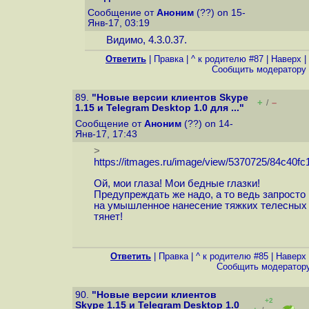
Сообщение от
Аноним
(??) on 15-
Янв-17, 03:19
Видимо, 4.3.0.37.
Ответить
|
Правка
|
^ к родителю #87
|
Наверх
|
Cообщить модератору
89.
"Новые версии клиентов Skype
+
–
/
1.15 и Telegram Desktop 1.0 для ..."
Сообщение от
Аноним
(??) on 14-
Янв-17, 17:43
>
https://itmages.ru/image/view/5370725/84c40fc
Ой, мои глаза! Мои бедные глазки!
Предупреждать же надо, а то ведь запросто
на умышленное нанесение тяжких телесных
тянет!
Ответить
|
Правка
|
^ к родителю #85
|
Наверх
Cообщить модератор
90.
"Новые версии клиентов
+2
Skype 1.15 и Telegram Desktop 1.0