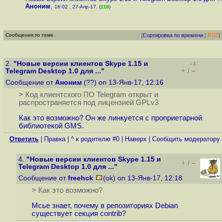
Аноним
,
16:02 , 27-Апр-17, (
118
)
Сообщения по теме
[
Сортировка по времени
|
RSS
]
2.
"Новые версии клиентов Skype 1.15 и
–1
+
–
Telegram Desktop 1.0 для ..."
/
Сообщение от
Аноним
(??) on 13-Янв-17, 12:16
> Код клиентского ПО Telegram открыт и
распространяется под лицензией GPLv3
Как это возможно? Он же линкуется с проприетарной
библиотекой GMS.
Ответить
|
Правка
|
^ к родителю #0
|
Наверх
|
Cообщить модератору
4.
"Новые версии клиентов Skype 1.15 и
+
–
/
Telegram Desktop 1.0 для ..."
Сообщение от
freehck
(ok) on 13-Янв-17, 12:18
> Как это возможно?
Мсье знает, почему в репозиториях Debian
существует секция contrib?