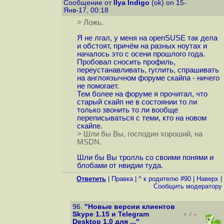
Сообщение от
Ilya Indigo
(ok) on 15-
Янв-17, 00:18
> Ложь.
Я не лгал, у меня на openSUSE так дела
и обстоят, причём на разных ноутах и
началось это с осени прошлого года.
Пробовал сносить профиль,
переустанавливать, гуглить, спрашивать
на англоязычном форуме скайпа - ничего
не помогает.
Тем более на форуме я прочитал, что
старый скайп не в состоянии то ли
только звонить то ли вообще
переписываться с теми, кто на новом
скайпе.
> Шли бы Вы, господин хороший, на
MSDN.
Шли бы Вы тролль со своими понями и
блобами от нвидии туда.
Ответить
|
Правка
|
^ к родителю #90
|
Наверх
|
Cообщить модератору
96.
"Новые версии клиентов
Skype 1.15 и Telegram
+
–
/
Desktop 1.0 для ..."