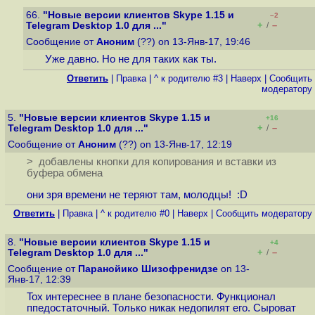
66.
"Новые версии клиентов Skype 1.15 и
–2
+
–
Telegram Desktop 1.0 для ..."
/
Сообщение от
Аноним
(??) on 13-Янв-17, 19:46
Уже давно. Но не для таких как ты.
Ответить
|
Правка
|
^ к родителю #3
|
Наверх
|
Cообщить
модератору
5.
"Новые версии клиентов Skype 1.15 и
+16
+
–
Telegram Desktop 1.0 для ..."
/
Сообщение от
Аноним
(??) on 13-Янв-17, 12:19
> добавлены кнопки для копирования и вставки из
буфера обмена
они зря времени не теряют там, молодцы! :D
Ответить
|
Правка
|
^ к родителю #0
|
Наверх
|
Cообщить модератору
8.
"Новые версии клиентов Skype 1.15 и
+4
+
–
Telegram Desktop 1.0 для ..."
/
Сообщение от
Паранойико Шизофренидзе
on 13-
Янв-17, 12:39
Tox интереснее в плане безопасности. Функционал
ппедостаточный. Только никак недопилят его. Сыроват