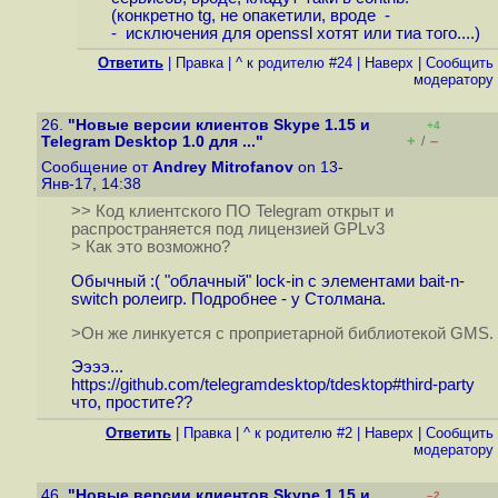
(конкретно tg, не опакетили, вроде -
- исключения для openssl хотят или тиа того....)
Ответить
|
Правка
|
^ к родителю #24
|
Наверх
|
Cообщить
модератору
26.
"Новые версии клиентов Skype 1.15 и
+4
+
–
Telegram Desktop 1.0 для ..."
/
Сообщение от
Andrey Mitrofanov
on 13-
Янв-17, 14:38
>> Код клиентского ПО Telegram открыт и
распространяется под лицензией GPLv3
> Как это возможно?
Обычный :( "облачный" lock-in с элементами bait-n-
switch ролеигр. Подробнее - у Столмана.
>Он же линкуется с проприетарной библиотекой GMS.
Ээээ...
https://github.com/telegramdesktop/tdesktop#third-party
что, простите??
Ответить
|
Правка
|
^ к родителю #2
|
Наверх
|
Cообщить
модератору
46.
"Новые версии клиентов Skype 1.15 и
–2