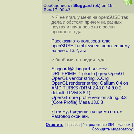
Сообщение от
Sluggard
(ok) on 15-
Янв-17, 00:43
> Я не лгал, у меня на openSUSE так
дела и обстоят, причём на разных
ноутах и началось это с осени
прошлого года.
Расскажи это пользователю
openSUSE Tumbleweed, пересевшему
на неё с 13.2, ага.
> блобами от нвидии туда
Sluggard@sluggard-suse:~>
DRI_PRIME=1 glxinfo | grep OpenGL
OpenGL vendor string: X.Org
OpenGL renderer string: Gallium 0.4 on
AMD TURKS (DRM 2.48.0 / 4.9.0-2-
default, LLVM 3.8.1)
OpenGL core profile version string: 3.3
(Core Profile) Mesa 13.0.3
Я гляжу, бредишь ты прямо оптом.
Разговор окончен.
Ответить
|
Правка
|
^ к родителю #94
|
Наверх
|
Cообщить модератору