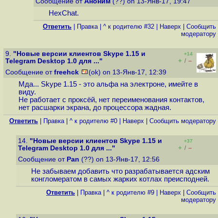
Сообщение от
Аноним
(??) on 13-Янв-17, 19:47
HexChat.
Ответить
|
Правка
|
^ к родителю #32
|
Наверх
|
Cообщить
модератору
9.
"Новые версии клиентов Skype 1.15 и
+14
+
–
Telegram Desktop 1.0 для ..."
/
Сообщение от
freehck
(ok) on 13-Янв-17, 12:39
Мда... Skype 1.15 - это альфа на электроне, имейте в
виду.
Не работает с проксёй, нет переименования контактов,
нет расшарки экрана, до процессора жадная.
Ответить
|
Правка
|
^ к родителю #0
|
Наверх
|
Cообщить модератору
14.
"Новые версии клиентов Skype 1.15 и
+37
+
–
Telegram Desktop 1.0 для ..."
/
Сообщение от
Pan
(??) on 13-Янв-17, 12:56
Не забываем добавить что разрабатывается адским
конгломератом в самых жарких котлах преисподней.
Ответить
|
Правка
|
^ к родителю #9
|
Наверх
|
Cообщить
модератору