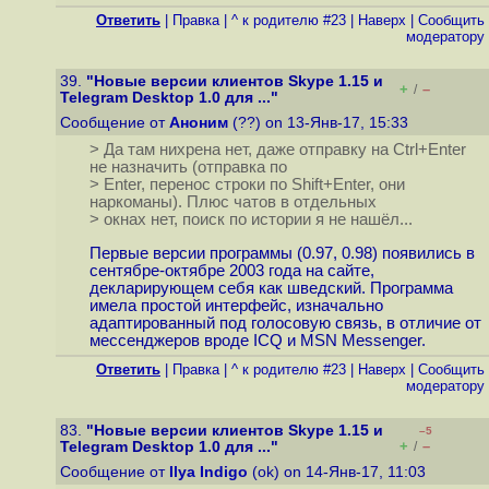
Ответить
|
Правка
|
^ к родителю #23
|
Наверх
|
Cообщить
модератору
39.
"Новые версии клиентов Skype 1.15 и
+
–
/
Telegram Desktop 1.0 для ..."
Сообщение от
Аноним
(??) on 13-Янв-17, 15:33
> Да там нихрена нет, даже отправку на Ctrl+Enter
не назначить (отправка по
> Enter, перенос строки по Shift+Enter, они
наркоманы). Плюс чатов в отдельных
> окнах нет, поиск по истории я не нашёл...
Первые версии программы (0.97, 0.98) появились в
сентябре-октябре 2003 года на сайте,
декларирующем себя как шведский. Программа
имела простой интерфейс, изначально
адаптированный под голосовую связь, в отличие от
мессенджеров вроде ICQ и MSN Messenger.
Ответить
|
Правка
|
^ к родителю #23
|
Наверх
|
Cообщить
модератору
83.
"Новые версии клиентов Skype 1.15 и
–5
+
–
Telegram Desktop 1.0 для ..."
/
Сообщение от
Ilya Indigo
(ok) on 14-Янв-17, 11:03