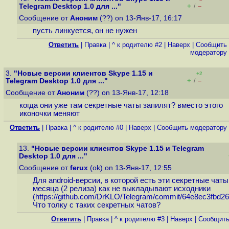
+
–
Telegram Desktop 1.0 для ..."
/
Сообщение от
Аноним
(??) on 13-Янв-17, 16:17
пусть линкуется, он не нужен
Ответить
|
Правка
|
^ к родителю #2
|
Наверх
|
Cообщить
модератору
3.
"Новые версии клиентов Skype 1.15 и
+2
+
–
Telegram Desktop 1.0 для ..."
/
Сообщение от
Аноним
(??) on 13-Янв-17, 12:18
когда они уже там секретные чаты запилят? вместо этого
иконочки меняют
Ответить
|
Правка
|
^ к родителю #0
|
Наверх
|
Cообщить модератору
13.
"Новые версии клиентов Skype 1.15 и Telegram
Desktop 1.0 для ..."
Сообщение от
ferux
(ok) on 13-Янв-17, 12:55
Для android-версии, в которой есть эти секретные чаты
месяца (2 релиза) как не выкладывают исходники
(
https://github.com/DrKLO/Telegram/commit/64e8ec3fbd26
Что толку с таких секретных чатов?
Ответить
|
Правка
|
^ к родителю #3
|
Наверх
|
Cообщить