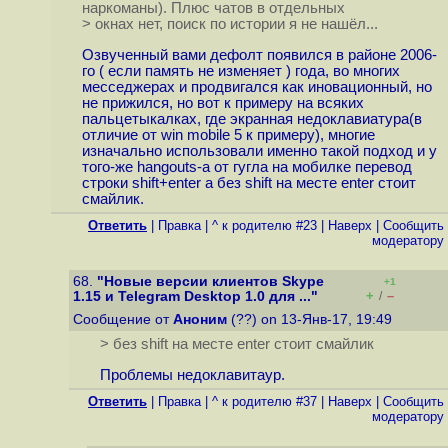
наркоманы). Плюс чатов в отдельных
> окнах нет, поиск по истории я не нашёл...
Озвученный вами дефолт появился в районе 2006-
го ( если память не изменяет ) года, во многих
месседжерах и продвигался как иновационный, но
не прижился, но вот к примеру на всяких
пальцетыкалках, где экранная недоклавиатура(в
отличие от win mobile 5 к примеру), многие
изначально использовали именно такой подход и у
того-же hangouts-а от гугла на мобилке перевод
строки shift+enter а без shift на месте enter стоит
смайлик.
Ответить
|
Правка
|
^ к родителю #23
|
Наверх
|
Cообщить
модератору
68.
"Новые версии клиентов Skype
+1
+
–
1.15 и Telegram Desktop 1.0 для ..."
/
Сообщение от
Аноним
(??) on 13-Янв-17, 19:49
> без shift на месте enter стоит смайлик
Проблемы недоклавитаур.
Ответить
|
Правка
|
^ к родителю #37
|
Наверх
|
Cообщить
модератору