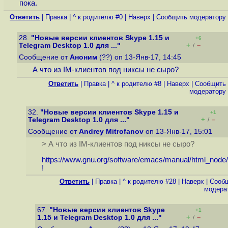
пока.
Ответить
|
Правка
|
^ к родителю #0
|
Наверх
|
Cообщить модератору
28.
"Новые версии клиентов Skype 1.15 и
+6
+
–
Telegram Desktop 1.0 для ..."
/
Сообщение от
Аноним
(??) on 13-Янв-17, 14:45
А что из IM-клиентов под никсы не сыро?
Ответить
|
Правка
|
^ к родителю #8
|
Наверх
|
Cообщить
модератору
32.
"Новые версии клиентов Skype 1.15 и
+1
+
–
Telegram Desktop 1.0 для ..."
/
Сообщение от
Andrey Mitrofanov
on 13-Янв-17, 15:01
> А что из IM-клиентов под никсы не сыро?
https://www.gnu.org/software/emacs/manual/html_node/
!
Ответить
|
Правка
|
^ к родителю #28
|
Наверх
|
Cооб
модера
67.
"Новые версии клиентов Skype
+1
+
–
1.15 и Telegram Desktop 1.0 для ..."
/