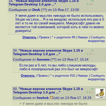
16.
"Новые версии клиентов Skype 1.15 и
+3
+
–
Telegram Desktop 1.0 для ..."
/
Сообщение от
DmA
(??) on 13-Янв-17, 13:00
У меня даже и мыслях никогда не было использовать
Skype на Linux... Я и на виндовс использую его раз в 5
лет и то не по своей инициате. Микрософт давно не
является той компанией, которой хоть в чём-то можно
доверять!
Ответить
|
Правка
|
^ к родителю #9
|
Наверх
|
Cообщить
модератору
34.
"Новые версии клиентов Skype 1.15 и
+1
+
–
Telegram Desktop 1.0 для ..."
/
Сообщение от
Аноним
(??) on 13-Янв-17, 15:24
Если раз в 5 лет, то вы либо слишком молоды,
либо в позапрошлый раз это был не микрософт
Ответить
|
Правка
|
^ к родителю #16
|
Наверх
|
Cообщить
модератору
50.
"Новые версии клиентов Skype 1.15 и
+2
+
–
Telegram Desktop 1.0 для ..."
/
Сообщение от
freehck
(ok) on 13-Янв-17, 16:29
> У меня даже и мыслях никогда не было