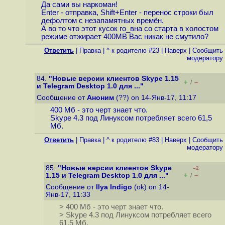
Да сами вы наркоман!
Enter - отправка, Shift+Enter - перенос строки был
дефолтом с незапамятных времён.
А во то что этот кусок го_вна со старта в холостом
режиме отжирает 400MB Вас никак не смутило?
Ответить
|
Правка
|
^ к родителю #23
|
Наверх
|
Cообщить
модератору
84.
"Новые версии клиентов Skype 1.15
+
–
/
и Telegram Desktop 1.0 для ..."
Сообщение от
Аноним
(??) on 14-Янв-17, 11:17
400 Мб - это черт знает что.
Skype 4.3 под Линуксом потребляет всего 61,5
Мб.
Ответить
|
Правка
|
^ к родителю #83
|
Наверх
|
Cообщить
модератору
85.
"Новые версии клиентов Skype
–2
+
–
1.15 и Telegram Desktop 1.0 для ..."
/
Сообщение от
Ilya Indigo
(ok) on 14-
Янв-17, 11:33
> 400 Мб - это черт знает что.
> Skype 4.3 под Линуксом потребляет всего
61,5 Мб.