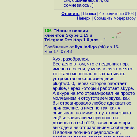
Ой, сомневаюсь я, ой
сомневаюсь. )
Ответить
|
Правка
|
^ к родителю #103
|
Наверх
|
Cообщить модератору
106
.
"Новые версии
–2
клиентов Skype 1.15 и
+
–
/
Telegram Desktop 1.0 для ..."
Сообщение от
Ilya Indigo
(ok) on 16-
Янв-17, 07:43
Хух, разобрался.
Всё дело в том, что с недавних пор,
именно с осени, у меня в системе что-
то стало монопольно захватывать
устройство воспроизведения
plughw:0,0, через которое работает
apulse, через который работает skype.
А skype на это отреагировал не просто
молчанием и отсутствием звука, как
бы отреагировало любое адекватное
приложение, а именно так, как я
описывал, по-мимо отсутствия звука
ещё и: зависанием при попытке
дозвона на echo123, зависанием при
выходе и не отправлением сообщений.
Я вполне логично предположил,