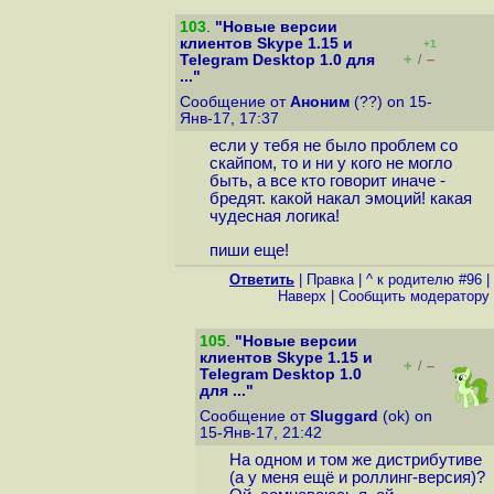
103
.
"Новые версии
клиентов Skype 1.15 и
+1
+
–
Telegram Desktop 1.0 для
/
..."
Сообщение от
Аноним
(??) on 15-
Янв-17, 17:37
если у тебя не было проблем со
скайпом, то и ни у кого не могло
быть, а все кто говорит иначе -
бредят. какой накал эмоций! какая
чудесная логика!
пиши еще!
Ответить
|
Правка
|
^ к родителю #96
|
Наверх
|
Cообщить модератору
105
.
"Новые версии
клиентов Skype 1.15 и
+
–
/
Telegram Desktop 1.0
для ..."
Сообщение от
Sluggard
(ok) on
15-Янв-17, 21:42
На одном и том же дистрибутиве
(а у меня ещё и роллинг-версия)?