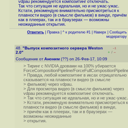
vdpau рекомендуется композитинг отключать.
Так что ситуация не идеальная, но и не ужас-ужас.
Кстати, рекомендую внимательно присмотреться к
плавности видео (в смысле фильмов) в винде, причём
как в плеерах, так и в браузерах — возможны
неожиданные открытия.
Ответить
|
Правка
|
^ к родителю #1
|
Наверх
|
Cообщить
модератору
48.
"Выпуск композитного сервера Weston
–1
+
–
2.0"
/
Сообщение от
Аноним
(??) on 26-Фев-17, 10:09
> Тиринг с NVIDIA дровами на 100% убирается
ForceCompositionPipeline/ForceFullCompositionPipeline
> Правда, любой композитинг в иксах отрицательно
сказывается на плавности видео (в смысле
> фильмов) через vdpau.
> Для просмотра видео (в смысле фильмов) через
vdpau рекомендуется композитинг отключать.
> Так что ситуация не идеальная, но и не ужас-ужас.
> Кстати, рекомендую внимательно присмотреться к
плавности видео (в смысле фильмов) в винде,
> причём как в плеерах, так и в браузерах —
возможны неожиданные
> открытия.