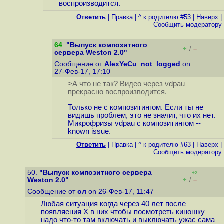
воспроизводится.
Ответить
|
Правка
|
^ к родителю #53
|
Наверх
|
Cообщить модератору
64
.
"Выпуск композитного
+
–
/
сервера Weston 2.0"
Сообщение от
AlexYeCu_not_logged
on
27-Фев-17, 17:10
>А что не так? Видео через vdpau
прекрасно воспроизводится.
Только не с композитингом. Если ты не
видишь проблем, это не значит, что их нет.
Микрофризы vdpau с композитингом --
known issue.
Ответить
|
Правка
|
^ к родителю #63
|
Наверх
|
Cообщить модератору
50.
"Выпуск композитного сервера
+2
+
–
Weston 2.0"
/
Сообщение от
ол
on 26-Фев-17, 11:47
Любая ситуация когда через 40 лет после
появляения Х в них чтобы посмотреть киношку
надо что-то там включать и выключать ужас сама