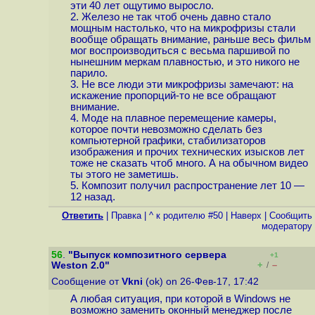
эти 40 лет ощутимо выросло.
2. Железо не так чтоб очень давно стало
мощным настолько, что на микрофризы стали
вообще обращать внимание, раньше весь фильм
мог воспроизводиться с весьма паршивой по
нынешним меркам плавностью, и это никого не
парило.
3. Не все люди эти микрофризы замечают: на
искажение пропорций-то не все обращают
внимание.
4. Моде на плавное перемещение камеры,
которое почти невозможно сделать без
компьютерной графики, стабилизаторов
изображения и прочих технических изысков лет
тоже не сказать чтоб много. А на обычном видео
ты этого не заметишь.
5. Композит получил распространение лет 10 —
12 назад.
Ответить
|
Правка
|
^ к родителю #50
|
Наверх
|
Cообщить
модератору
56
.
"Выпуск композитного сервера
+1
+
–
Weston 2.0"
/
Сообщение от
Vkni
(ok) on 26-Фев-17, 17:42
А любая ситуация, при которой в Windows не
возможно заменить оконный менеджер после