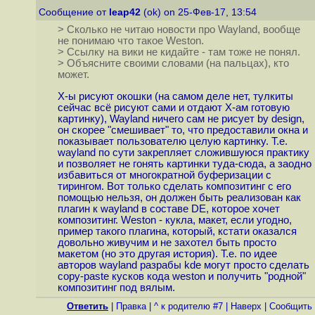
Сообщение от
leap42
(ok) on 25-Фев-17, 13:54
> Сколько не читаю новости про Wayland, вообще
не понимаю что такое Weston.
> Ссылку на вики не кидайте - там тоже не понял.
> Объясните своими словами (на пальцах), кто
может.
X-ы рисуют окошки (на самом деле нет, тулкиты
сейчас всё рисуют сами и отдают X-ам готовую
картинку), Wayland ничего сам не рисует by design,
он скорее "смешивает" то, что предоставили окна и
показывает пользователю целую картинку. Т.е.
wayland по сути закрепляет сложившуюся практику
и позволяет не гонять картинки туда-сюда, а заодно
избавиться от многократной буферизации с
тирингом. Вот только сделать композитинг с его
помощью нельзя, он должен быть реализован как
плагин к wayland в составе DE, которое хочет
композитинг. Weston - кукла, макет, если угодно,
пример такого плагина, который, кстати оказался
довольно живучим и не захотел быть просто
макетом (но это другая история). Т.е. по идее
авторов wayland разрабы kde могут просто сделать
copy-paste кусков кода weston и получить "родной"
композитинг под вялым.
Ответить
|
Правка
|
^ к родителю #7
|
Наверх
|
Cообщить