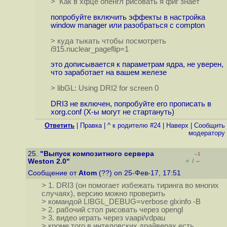
> Как в хфце опенгл рисовать я фиг знает
попробуйте включить эффекты в настройка
window manager или разобраться с compton
> куда тыкать чтобы посмотреть
i915.nuclear_pageflip=1
это дописывается к параметрам ядра, не уверен,
что заработает на вашем железе
> libGL: Using DRI2 for screen 0
DRI3 не включен, попробуйте его прописать в
xorg.conf (X-ы могут не стартануть)
Ответить
|
Правка
|
^ к родителю #24
|
Наверх
|
Cообщить
модератору
25.
"Выпуск композитного сервера
–1
+
–
Weston 2.0"
/
Сообщение от
Atom
(??) on 25-Фев-17, 17:51
> 1. DRI3 (он помогает избежать тиринга во многих
случаях), версию можно проверить
> командой LIBGL_DEBUG=verbose glxinfo -B
> 2. рабочий стол рисовать через opengl
> 3. видео играть через vaapi/vdpau
> кроме того в интеловских драйверах есть