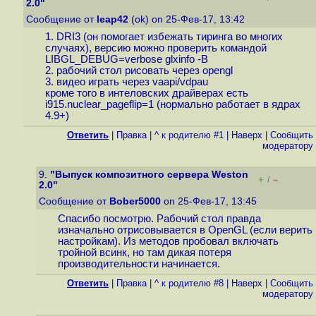
2.0"
Сообщение от
leap42
(ok) on 25-Фев-17, 13:42
1. DRI3 (он помогает избежать тиринга во многих
случаях), версию можно проверить командой
LIBGL_DEBUG=verbose glxinfo -B
2. рабочий стол рисовать через opengl
3. видео играть через vaapi/vdpau
кроме того в интеловских драйверах есть
i915.nuclear_pageflip=1 (нормально работает в ядрах
4.9+)
Ответить
|
Правка
|
^ к родителю #1
|
Наверх
|
Cообщить
модератору
9.
"Выпуск композитного сервера Weston
+
–
/
2.0"
Сообщение от
Bober5000
on 25-Фев-17, 13:45
Спасибо посмотрю. Рабочий стол правда
изначально отрисовывается в OpenGL (если верить
настройкам). Из методов пробовал включать
тройной всинк, но там дикая потеря
производительности начинается.
Ответить
|
Правка
|
^ к родителю #8
|
Наверх
|
Cообщить
модератору