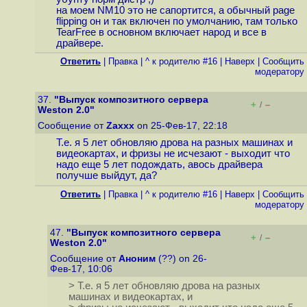
на моем NM10 это не сапортится, а обычный page
flipping он и так включен по умолчанию, там только
TearFree в основном включает народ и все в
драйвере.
Ответить
|
Правка
|
^ к родителю #16
|
Наверх
|
Cообщить
модератору
37.
"Выпуск композитного сервера
+
–
/
Weston 2.0"
Сообщение от
Zaxxx
on 25-Фев-17, 22:18
Т.е. я 5 лет обновляю дрова на разных машинах и
видеокартах, и фризы не исчезают - выходит что
надо еще 5 лет подождать, авось драйвера
получше выйдут, да?
Ответить
|
Правка
|
^ к родителю #16
|
Наверх
|
Cообщить
модератору
47.
"Выпуск композитного сервера
+
–
/
Weston 2.0"
Сообщение от
Аноним
(??) on 26-
Фев-17, 10:06
> Т.е. я 5 лет обновляю дрова на разных
машинах и видеокартах, и