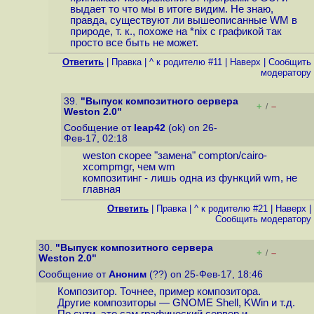
выдает то что мы в итоге видим. Не знаю,
правда, существуют ли вышеописанные WM в
природе, т. к., похоже на *nix с графикой так
просто все быть не может.
Ответить
|
Правка
|
^ к родителю #11
|
Наверх
|
Cообщить
модератору
39.
"Выпуск композитного сервера
+
–
/
Weston 2.0"
Сообщение от
leap42
(ok) on 26-
Фев-17, 02:18
weston скорее "замена" compton/cairo-
xcompmgr, чем wm
композитинг - лишь одна из функций wm, не
главная
Ответить
|
Правка
|
^ к родителю #21
|
Наверх
|
Cообщить модератору
30.
"Выпуск композитного сервера
+
–
/
Weston 2.0"
Сообщение от
Аноним
(??) on 25-Фев-17, 18:46
Композитор. Точнее, пример композитора.
Другие композиторы — GNOME Shell, KWin и т.д.