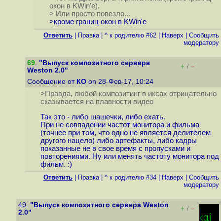
окон в KWin'е).
> Или просто повезло...
>кроме границ окон в KWin'е
Ответить
|
Правка
|
^ к родителю #62
|
Наверх
|
Cообщить
модератору
69
.
"Выпуск композитного сервера
+
–
/
Weston 2.0"
Сообщение от
КО
on 28-Фев-17, 10:24
>Правда, любой композитинг в иксах отрицательно
сказывается на плавности видео
Так это - либо шашечки, либо ехать.
При не совпадении частот монитора и фильма
(точнее при том, что одно не является делителем
другого нацело) либо артефакты, либо кадры
показанные не в свое время с пропусками и
повторениями. Ну или менять частоту монитора под
фильм. :)
Ответить
|
Правка
|
^ к родителю #34
|
Наверх
|
Cообщить
модератору
49.
"Выпуск композитного сервера Weston
+
–
/
2.0"