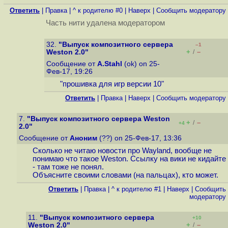
Ответить
|
Правка
|
^ к родителю #0
|
Наверх
|
Cообщить модератору
Часть нити удалена модератором
32.
"Выпуск композитного сервера
–1
+
–
Weston 2.0"
/
Сообщение от
A.Stahl
(ok) on 25-
Фев-17, 19:26
"прошивка для игр версии 10"
Ответить
|
Правка
|
Наверх
|
Cообщить модератору
7.
"Выпуск композитного сервера Weston
+
–
/
+4
2.0"
Сообщение от
Аноним
(??) on 25-Фев-17, 13:36
Сколько не читаю новости про Wayland, вообще не
понимаю что такое Weston. Ссылку на вики не кидайте
- там тоже не понял.
Объясните своими словами (на пальцах), кто может.
Ответить
|
Правка
|
^ к родителю #1
|
Наверх
|
Cообщить
модератору
11.
"Выпуск композитного сервера
+10
+
–
Weston 2.0"
/