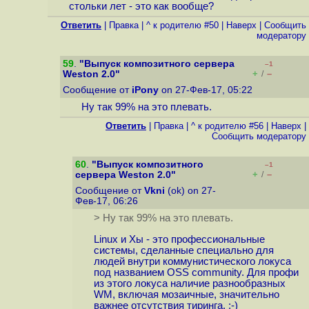
стольки лет - это как вообще?
Ответить
|
Правка
|
^ к родителю #50
|
Наверх
|
Cообщить
модератору
59
.
"Выпуск композитного сервера
–1
+
–
Weston 2.0"
/
Сообщение от
iPony
on 27-Фев-17, 05:22
Ну так 99% на это плевать.
Ответить
|
Правка
|
^ к родителю #56
|
Наверх
|
Cообщить модератору
60
.
"Выпуск композитного
–1
+
–
сервера Weston 2.0"
/
Сообщение от
Vkni
(ok) on 27-
Фев-17, 06:26
> Ну так 99% на это плевать.
Linux и Xы - это профессиональные
системы, сделанные специально для
людей внутри коммунистического локуса
под названием OSS community. Для профи
из этого локуса наличие разнообразных
WM, включая мозаичные, значительно
важнее отсутствия тиринга. ;-)