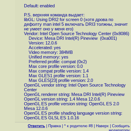
Default: enabled
P.S. верхняя команда выдает:
libGL: Using DRI2 for screen 0 (хотя дрова по
дефолту man intel 5 включать DRI3 толжны, значит
не умеет оно у меня его)
Vendor: Intel Open Source Technology Center (0x8086)
Device: Mesa DRI Intel(R) Pineview (0xa001)
Version: 12.0.6
Accelerated: yes
Video memory: 384MB
Unified memory: yes
Preferred profile: compat (0x2)
Max core profile version: 0.0
Max compat profile version: 1.4
Max GLES1 profile version: 1.1
Max GLES[23] profile version: 2.0
OpenGL vendor string: Intel Open Source Technology
Center
OpenGL renderer string: Mesa DRI Intel(R) Pineview
OpenGL version string: 1.4 Mesa 12.0.6
OpenGL ES profile version string: OpenGL ES 2.0
Mesa 12.0.6
OpenGL ES profile shading language version string:
OpenGL ES GLSL ES 1.0.16
Ответить
|
Правка
|
^ к родителю #8
|
Наверх
|
Cообщить
модератору