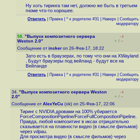
Ну хоть тиринга там нет, должно же быть в третьем
гноме что-то хорошее.
Ответить
|
Правка
|
^ к родителю #31
|
Наверх
|
Cообщить
модератору
58
.
"Выпуск композитного сервера
–2
+
–
Weston 2.0"
/
Сообщение от
incker
on 26-Фев-17, 18:22
Зато есть в браузерах, по тому что они на XWayland
. Будут браузеры под вейланд - будут все на
Вейланде
Ответить
|
Правка
|
^ к родителю #31
|
Наверх
|
Cообщить
модератору
34.
"Выпуск композитного сервера Weston
–2
+
–
2.0"
/
Сообщение от
AlexYeCu
(ok) on 25-Фев-17, 22:06
Тиринг с NVIDIA дровами на 100% убирается
ForceCompositionPipeline/ForceFullCompositionPipeline.
Правда, любой композитинг в иксах отрицательно
сказывается на плавности видео (в смысле фильмов)
через vdpau.
Для просмотра видео (в смысле фильмов) через