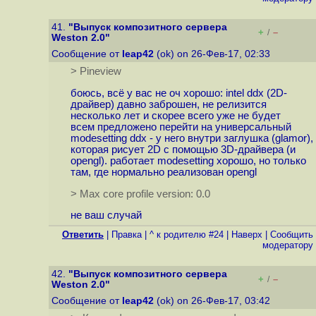
41.
"Выпуск композитного сервера
+
–
/
Weston 2.0"
Сообщение от
leap42
(ok) on 26-Фев-17, 02:33
> Pineview
боюсь, всё у вас не оч хорошо: intel ddx (2D-
драйвер) давно заброшен, не релизится
несколько лет и скорее всего уже не будет
всем предложено перейти на универсальный
modesetting ddx - у него внутри заглушка (glamor),
которая рисует 2D с помощью 3D-драйвера (и
opengl). работает modesetting хорошо, но только
там, где нормально реализован opengl
> Max core profile version: 0.0
не ваш случай
Ответить
|
Правка
|
^ к родителю #24
|
Наверх
|
Cообщить
модератору
42.
"Выпуск композитного сервера
+
–
/
Weston 2.0"
Сообщение от
leap42
(ok) on 26-Фев-17, 03:42