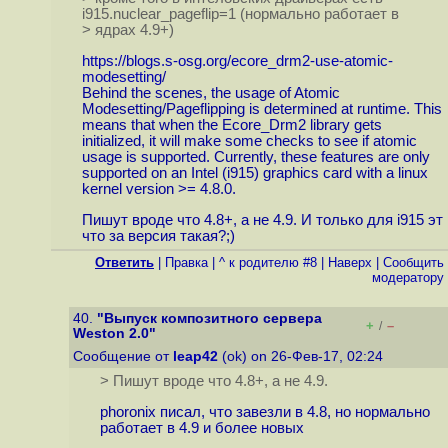
i915.nuclear_pageflip=1 (нормально работает в
> ядрах 4.9+)
https://blogs.s-osg.org/ecore_drm2-use-atomic-
modesetting
/
Behind the scenes, the usage of Atomic
Modesetting/Pageflipping is determined at runtime. This
means that when the Ecore_Drm2 library gets
initialized, it will make some checks to see if atomic
usage is supported. Currently, these features are only
supported on an Intel (i915) graphics card with a linux
kernel version >= 4.8.0.
Пишут вроде что 4.8+, а не 4.9. И только для i915 эт
что за версия такая?;)
Ответить
|
Правка
|
^ к родителю #8
|
Наверх
|
Cообщить
модератору
40.
"Выпуск композитного сервера
+
–
/
Weston 2.0"
Сообщение от
leap42
(ok) on 26-Фев-17, 02:24
> Пишут вроде что 4.8+, а не 4.9.
phoronix писал, что завезли в 4.8, но нормально
работает в 4.9 и более новых