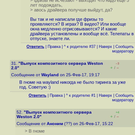
> фризы не исчезают - выходит что надо еще 5
лет подождать,
> авось драйвера получше выйдут, да?
Вы так и не написали где фризы то
проявляются? В играх? В видео? Или вообще
окна медленно отрисовываются? И какие
драйвера установлены и вообще всё. Телепаты в
отпуске, знаете ли.
Ответить
|
Правка
|
^ к родителю #37
|
Наверх
|
Cообщить
модератору
31.
"Выпуск композитного сервера Weston
–3
+
–
2.0"
/
Сообщение от
Wayland
on 25-Фев-17, 19:17
В гноме на wayland никогда не было тиринга за уже
год. Советую :)
Ответить
|
Правка
|
^ к родителю #1
|
Наверх
|
Cообщить
модератору
52.
"Выпуск композитного сервера
+4
+
–
Weston 2.0"
/
Сообщение от
Аноним
(??) on 26-Фев-17, 15:22
> В гноме