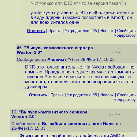
> И только для i915 эт что за версия такая?;)
у intel куча путаницы с i915 и i965: здесь имеется
в виду ядерный (можно посмотреть в lsmod), он
для всех интелов один
Ответить
|
Правка
|
^ к родителю #25
|
Наверх
|
Cообщить
модератору
46.
"Выпуск композитного сервера
+1
+
–
Weston 2.0"
/
Сообщение от
Аноним
(??) on 26-Фев-17, 10:03
DRI3 это только интель же. На Nvidia пробовал - не
помогло. Правда в последнее время стал замечать
тиринг всё меньше и меньше, то ли привык уже за
много лет, то ли действительно поправили что-то в
драйверах.
Ответить
|
Правка
|
^ к родителю #8
|
Наверх
|
Cообщить
модератору
16.
"Выпуск композитного сервера
+
–
/
–3
Weston 2.0"
Сообщение от
Вы забыли заполнить поле Name
on
25-Фев-17, 15:03
Фризы явно от драйверов, а драйвера для AMD и