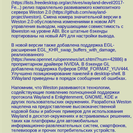
(
https://lists.freedesktop.org/archives/wayland-devel/2017-
Fe...
) релиз параллельно развиваемого композитного
сервера Weston 2.0 (
https://github.com/wayland-
project/weston
). Смена номера значительной версии в
Weston 2.0 обусловлена изменениями в новом API
управления выводом, нарушающими совместимость c
libweston на уровне ABI. Все штатные бэкенды
портированы на новый API для настройки вывода.
В новой версии также добавлена поддержка EGL-
расширения EGL_KHR_swap_buffers_with_damage,
реализованного
(
https://www.opennet.ru/opennews/art.shtml?num=42886
) в
проприетарном драйвере NVIDIA. В бэкенде GL
добавлена поддержка буферов DRM_FORMAT_YUV444.
Улучшено позиционирование панелей в desktop-shell. В
XWayland приведены в порядок сообщения об ошибках.
Напомним, что Weston развиваются технологии,
содействующие появлению полноценной поддержки
протокола Wayland в Enlightenment, GNOME, KDE и
других пользовательских окружениях. Разработка Weston
нацелена на предоставление высококачественной
кодовой базы и рабочих примеров для использования
Wayland в десктоп-окружениях и встраиваемых решениях,
таких как платформы для автомобильных
информационно-развлекательных систем, смартфонов,
телевизоров и прочих потребительских устройств.