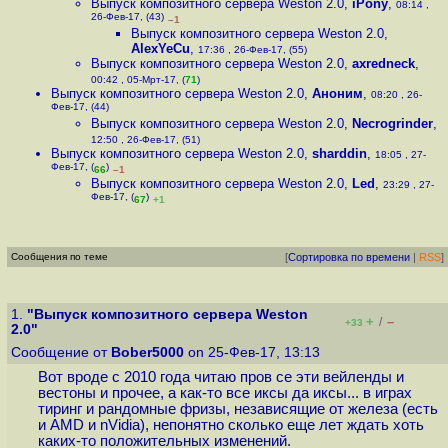
Выпуск композитного сервера Weston 2.0
,
iPony
,
08:14 ,
26-Фев-17, (43)
–1
Выпуск композитного сервера Weston 2.0
,
AlexYeCu
,
17:36 , 26-Фев-17, (55)
Выпуск композитного сервера Weston 2.0
,
axredneck
,
00:42 , 05-Мрт-17, (
71
)
Выпуск композитного сервера Weston 2.0
,
Аноним
,
08:20 , 26-
Фев-17, (44)
Выпуск композитного сервера Weston 2.0
,
Necrogrinder
,
12:50 , 26-Фев-17, (51)
Выпуск композитного сервера Weston 2.0
,
sharddin
,
18:05 , 27-
Фев-17, (
)
66
–1
Выпуск композитного сервера Weston 2.0
,
Led
,
23:29 , 27-
Фев-17, (
)
67
+1
Сообщения по теме
[
Сортировка по времени
|
RSS
]
1.
"Выпуск композитного сервера Weston
+
–
/
+33
2.0"
Сообщение от
Bober5000
on 25-Фев-17, 13:13
Вот вроде с 2010 года читаю пров се эти вейленды и
вестоны и прочее, а как-то все иксы да иксы... в играх
тиринг и рандомные фризы, независящие от железа (есть
и AMD и nVidia), непонятно сколько еще лет ждать хоть
каких-то положительных изменений.