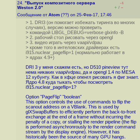
24.
"Выпуск композитного сервера
–1
+
–
Weston 2.0"
/
Сообщение от
Atom
(??) on 25-Фев-17, 17:46
> 1. DRI3 (он помогает избежать тиринга во многих
случаях), версию можно проверить
> командой LIBGL_DEBUG=verbose glxinfo -B
> 2. рабочий стол рисовать через opengl
> 3. видео играть через vaapi/vdpau
> кроме того в интеловских драйверах есть
i915.nuclear_pageflip=1 (нормально работает в
> ядрах 4.9+)
DRI 3 у меня скажем есть, но D510 pineview тут
нема никаких vaapi/vdpau, да и opengl 1.4 по MESA
12 хубунту. Как в хфце опенгл рисовать я фиг знает.
Ядро 4.8 куда тыкать чтобы посмотреть
i915.nuclear_pageflip=1?
Option "PageFlip" "boolean"
This option controls the use of commands to flip the
scanout address on a VBlank. This is used by
glXSwapBuffers to efficiently perform the back-to-front
exchange at the end of a frame without incurring the
penalty of a copy, or stalling the render pipeline (the flip
is performed asynchronrously to the render command
stream by the display engine). However, it has
historically been the source of many GPU hangs.