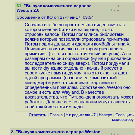
61
.
"Выпуск композитного сервера
–1
+
–
Weston 2.0"
/
Сообщение от
КО
on 27-Фев-17, 09:54
Сначала все было просто. Была видеопамять в
которой меняли битики и на экране, что-то
отрисовывалось. Потом появились библиотеки
всякие которые позволяли отрисовать примитивы.
Потом пошли дальше и сделали комбайны типа X.
Появились понятия окна в котором рисовались
примитивы (в т.ч. и просто точечный рисунок). А по
размерам окна они обрезались (ну или рисовались
последовательно снизу вверх). Потом придумали
вынести функцию отдельно - каждый рисует в
своем куске памяти, думая, что это окно - отдает
одной программке (назовем ее композитный
менеджер) и уже тот склеивает картинки по
определенным правилам. Собственно, Weston оно
самое и есть для Wayland. В качестве
доказательства, что Путьрожденногоползать может
работать. Дальше все по аналогии могут написать
свой такой же если им надо.
Ответить
|
Правка
|
^ к родителю #7
|
Наверх
|
Cообщить
модератору
8.
"Выпуск композитного сервера Weston
+
–
/