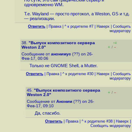
По сути, это сам графический сервер и
одновременно WM.
Т.е. Wayland — просто протокол, а Weston, GS и т.д.
— реализации.
Ответить
|
Правка
|
^ к родителю #7
|
Наверх
|
Cообщить
модератору
38.
"Выпуск композитного сервера
+4
+
–
Weston 2.0"
/
Сообщение от
анонимус
(??) on 26-
Фев-17, 00:06
Только не GNOME Shell, a Mutter.
Ответить
|
Правка
|
^ к родителю #30
|
Наверх
|
Cообщить
модератору
45.
"Выпуск композитного сервера
+
–
/
Weston 2.0"
Сообщение от
Аноним
(??) on 26-
Фев-17, 09:10
Да, спасибо.
Ответить
|
Правка
|
^ к родителю #38
|
Наверх
|
Cообщить модератору