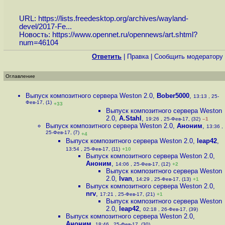
URL:
https://lists.freedesktop.org/archives/wayland-
devel/2017-Fe...
Новость:
https://www.opennet.ru/opennews/art.shtml?
num=46104
Ответить
|
Правка
|
Cообщить модератору
Оглавление
Выпуск композитного сервера Weston 2.0
,
Bober5000
,
13:13 , 25-
Фев-17, (1)
+33
Выпуск композитного сервера Weston
2.0
,
A.Stahl
,
19:26 , 25-Фев-17, (32)
–1
Выпуск композитного сервера Weston 2.0
,
Аноним
,
13:36 ,
25-Фев-17, (7)
+4
Выпуск композитного сервера Weston 2.0
,
leap42
,
13:54 , 25-Фев-17, (11)
+10
Выпуск композитного сервера Weston 2.0
,
Аноним
,
14:06 , 25-Фев-17, (12)
+2
Выпуск композитного сервера Weston
2.0
,
Ivan
,
14:29 , 25-Фев-17, (13)
+1
Выпуск композитного сервера Weston 2.0
,
nrv
,
17:21 , 25-Фев-17, (21)
+1
Выпуск композитного сервера Weston
2.0
,
leap42
,
02:18 , 26-Фев-17, (39)
Выпуск композитного сервера Weston 2.0
,
Аноним
,
18:46 , 25-Фев-17, (30)