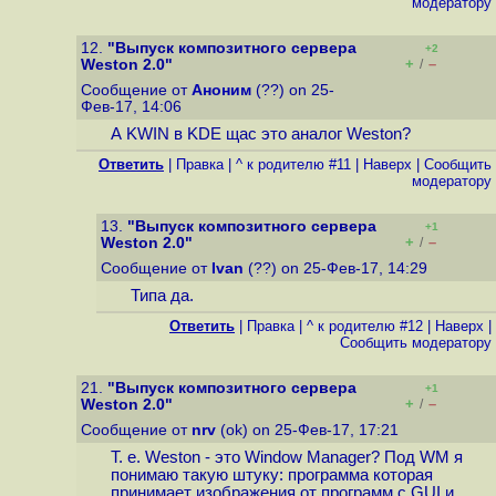
модератору
12.
"Выпуск композитного сервера
+2
+
–
Weston 2.0"
/
Сообщение от
Аноним
(??) on 25-
Фев-17, 14:06
А KWIN в KDE щас это аналог Weston?
Ответить
|
Правка
|
^ к родителю #11
|
Наверх
|
Cообщить
модератору
13.
"Выпуск композитного сервера
+1
+
–
Weston 2.0"
/
Сообщение от
Ivan
(??) on 25-Фев-17, 14:29
Типа да.
Ответить
|
Правка
|
^ к родителю #12
|
Наверх
|
Cообщить модератору
21.
"Выпуск композитного сервера
+1
+
–
Weston 2.0"
/
Сообщение от
nrv
(ok) on 25-Фев-17, 17:21
Т. е. Weston - это Window Manager? Под WM я
понимаю такую штуку: программа которая
принимает изображения от программ с GUI и