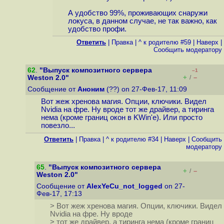
А удобство 99%, проживающих снаружи
локуса, в данном случае, не так важно, как
удобство профи.
Ответить
|
Правка
|
^ к родителю #59
|
Наверх
|
Cообщить модератору
62
.
"Выпуск композитного сервера
–1
+
–
Weston 2.0"
/
Сообщение от
Аноним
(??) on 27-Фев-17, 11:09
Вот жеж хренова магия. Опции, ключики. Видел
Nvidia на фре. Ну вроде тот же драйвер, а тиринга
нема (кроме границ окон в KWin'е). Или просто
повезло...
Ответить
|
Правка
|
^ к родителю #34
|
Наверх
|
Cообщить
модератору
65
.
"Выпуск композитного сервера
+
–
/
Weston 2.0"
Сообщение от
AlexYeCu_not_logged
on 27-
Фев-17, 17:13
> Вот жеж хренова магия. Опции, ключики. Видел
Nvidia на фре. Ну вроде
> тот же драйвер, а тиринга нема (кроме границ