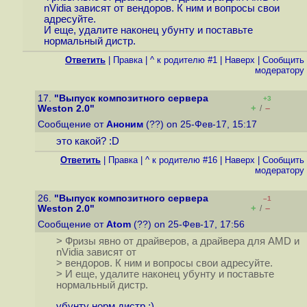
nVidia зависят от вендоров. К ним и вопросы свои
адресуйте.
И еще, удалите наконец убунту и поставьте
нормальный дистр.
Ответить
|
Правка
|
^ к родителю #1
|
Наверх
|
Cообщить
модератору
17.
"Выпуск композитного сервера
+3
+
–
Weston 2.0"
/
Сообщение от
Аноним
(??) on 25-Фев-17, 15:17
это какой? :D
Ответить
|
Правка
|
^ к родителю #16
|
Наверх
|
Cообщить
модератору
26.
"Выпуск композитного сервера
–1
+
–
Weston 2.0"
/
Сообщение от
Atom
(??) on 25-Фев-17, 17:56
> Фризы явно от драйверов, а драйвера для AMD и
nVidia зависят от
> вендоров. К ним и вопросы свои адресуйте.
> И еще, удалите наконец убунту и поставьте
нормальный дистр.
убунту норм дистр ;)