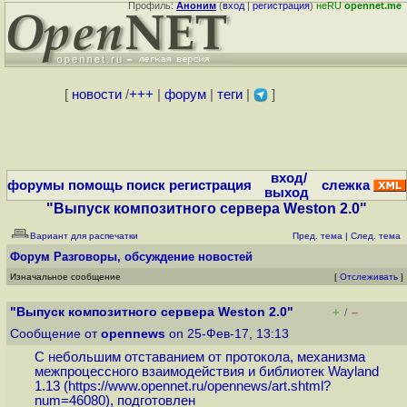
Профиль:
Аноним
(
вход
|
регистрация
)
неRU
opennet.me
[
новости
/
+++
|
форум
|
теги
|
]
вход/
форумы
помощь
поиск
регистрация
слежка
выход
"Выпуск композитного сервера Weston 2.0"
Вариант для распечатки
Пред. тема
|
След. тема
Форум
Разговоры, обсуждение новостей
Изначальное сообщение
[
Отслеживать
]
"Выпуск композитного сервера Weston 2.0"
+
–
/
Сообщение от
opennews
on 25-Фев-17, 13:13
С небольшим отставанием от протокола, механизма
межпроцессного взаимодействия и библиотек Wayland
1.13 (
https://www.opennet.ru/opennews/art.shtml?
num=46080
), подготовлен