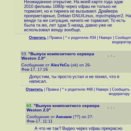
Неожиданное открытие. На моей карте года эдак
2010 фильмы 1080p через vdpau не только не
тормозят, но и тиринга не вызывают. Драйвера
проприетарные, Debian GNU/Linux, mpv/mplayer2. На
венде та же ситуация, ничего не тормозит. То есть
была та же, лет эдак 5 назад, давно уже не
использовал венду вообще.
Ответить
|
Правка
|
^ к родителю #34
|
Наверх
|
Cообщит
модератор
53.
"Выпуск композитного сервера
+
–
/
Weston 2.0"
Сообщение от
AlexYeCu
(ok) on 26-
Фев-17, 17:26
Допустим, ты просто устал и не понял, что я
написал.
Ответить
|
Правка
|
^ к родителю #48
|
Наверх
|
Cообщить
модератору
63
.
"Выпуск композитного сервера
+
–
/
Weston 2.0"
Сообщение от
Аноним
(??) on 27-
Фев-17, 11:11
А что не так? Видео через vdpau прекрасно