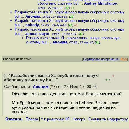
сборочную систему bui...
,
Andrey Mitrofanov
,
18:04 , 27-Июн-17, (
27
)
+1
Разработчик языка XL опубликовал новую сборочную систему
bui...
,
Аноним
,
16:01 , 27-Июн-17, (
25
)
Разработчик языка XL опубликовал новую сборочную систему
bui...
,
nobody
,
17:45 , 29-Июн-17, (
29
)
–1
Разработчик языка XL опубликовал новую сборочную систему
bui...
,
annual slayer
,
19:16 , 03-Июл-17, (
30
)
Разработчик языка XL опубликовал новую сборочную
систему bui...
,
Аноним
,
07:35 , 17-Авг-17, (
31
)
Сообщения по теме
[
Сортировка по времени
|
RSS
]
1.
"Разработчик языка XL опубликовал новую
–4
+
–
сборочную систему bui..."
/
Сообщение от
Аноним
(??) on 27-Июн-17, 09:24
Dinechin - это типа Деникин, потомок белых мигрантов?
Матёрый мужик, чем-то похож на Fabrice Bellard, тоже
куча разноплановых интересов и везде шедевры на
выходе.
Ответить
|
Правка
|
^ к родителю #0
|
Наверх
|
Cообщить модератору