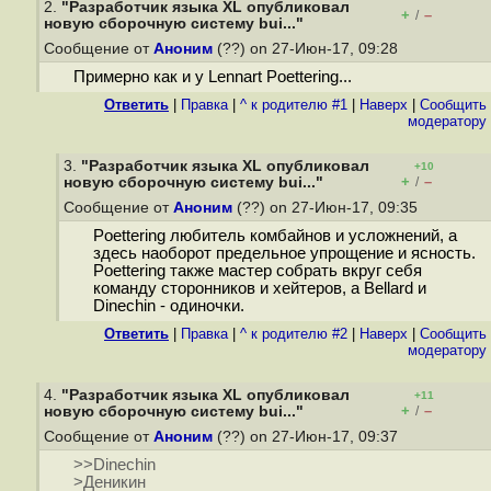
2.
"Разработчик языка XL опубликовал
+
–
/
новую сборочную систему bui..."
Сообщение от
Аноним
(??) on 27-Июн-17, 09:28
Примерно как и у Lennart Poettering...
Ответить
|
Правка
|
^ к родителю #1
|
Наверх
|
Cообщить
модератору
3.
"Разработчик языка XL опубликовал
+10
+
–
новую сборочную систему bui..."
/
Сообщение от
Аноним
(??) on 27-Июн-17, 09:35
Poettering любитель комбайнов и усложнений, а
здесь наоборот предельное упрощение и ясность.
Poettering также мастер собрать вкруг себя
команду сторонников и хейтеров, а Bellard и
Dinechin - одиночки.
Ответить
|
Правка
|
^ к родителю #2
|
Наверх
|
Cообщить
модератору
4.
"Разработчик языка XL опубликовал
+11
+
–
новую сборочную систему bui..."
/
Сообщение от
Аноним
(??) on 27-Июн-17, 09:37
>>Dinechin
>Деникин