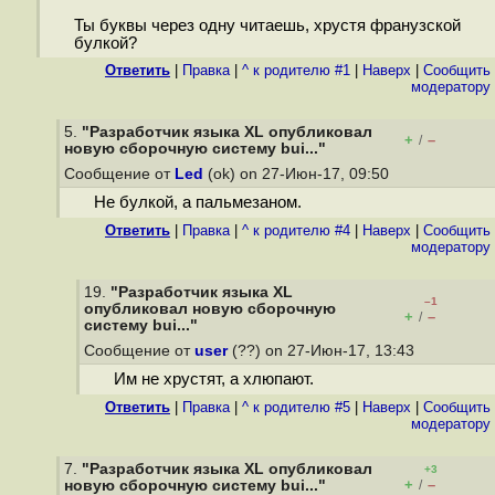
Ты буквы через одну читаешь, хрустя франузской
булкой?
Ответить
|
Правка
|
^ к родителю #1
|
Наверх
|
Cообщить
модератору
5.
"Разработчик языка XL опубликовал
+
–
/
новую сборочную систему bui..."
Сообщение от
Led
(ok) on 27-Июн-17, 09:50
Не булкой, а пальмезаном.
Ответить
|
Правка
|
^ к родителю #4
|
Наверх
|
Cообщить
модератору
19.
"Разработчик языка XL
–1
опубликовал новую сборочную
+
–
/
систему bui..."
Сообщение от
user
(??) on 27-Июн-17, 13:43
Им не хрустят, а хлюпают.
Ответить
|
Правка
|
^ к родителю #5
|
Наверх
|
Cообщить
модератору
7.
"Разработчик языка XL опубликовал
+3
+
–
новую сборочную систему bui..."
/