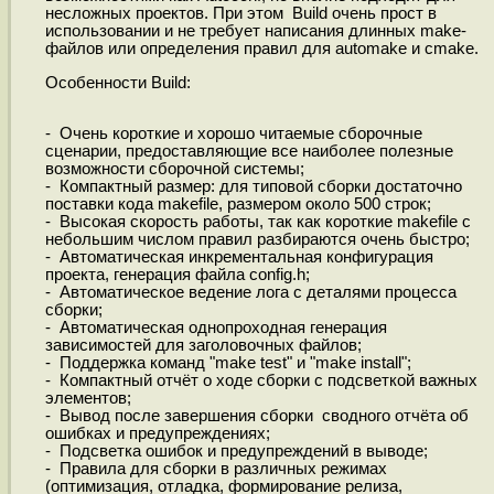
несложных проектов. При этом Build очень прост в
использовании и не требует написания длинных make-
файлов или определения правил для automake и cmake.
Особенности Build:
- Очень короткие и хорошо читаемые сборочные
сценарии, предоставляющие все наиболее полезные
возможности сборочной системы;
- Компактный размер: для типовой сборки достаточно
поставки кода makefile, размером около 500 строк;
- Высокая скорость работы, так как короткие makefile с
небольшим числом правил разбираются очень быстро;
- Автоматическая инкрементальная конфигурация
проекта, генерация файла config.h;
- Автоматическое ведение лога с деталями процесса
сборки;
- Автоматическая однопроходная генерация
зависимостей для заголовочных файлов;
- Поддержка команд "make test" и "make install";
- Компактный отчёт о ходе сборки с подсветкой важных
элементов;
- Вывод после завершения сборки сводного отчёта об
ошибках и предупреждениях;
- Подсветка ошибок и предупреждений в выводе;
- Правила для сборки в различных режимах
(оптимизация, отладка, формирование релиза,