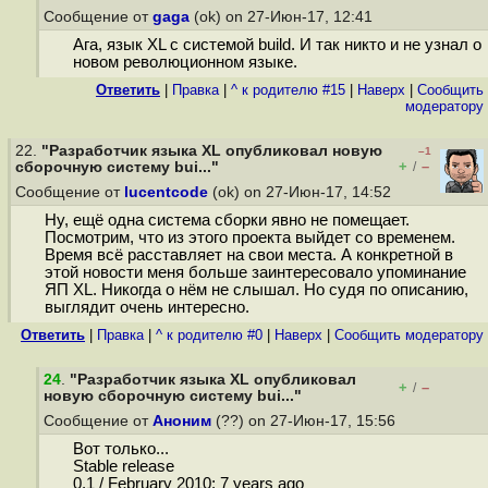
Сообщение от
gaga
(ok) on 27-Июн-17, 12:41
Ага, язык XL с системой build. И так никто и не узнал о
новом революционном языке.
Ответить
|
Правка
|
^ к родителю #15
|
Наверх
|
Cообщить
модератору
22.
"Разработчик языка XL опубликовал новую
–1
+
–
сборочную систему bui..."
/
Сообщение от
lucentcode
(ok) on 27-Июн-17, 14:52
Ну, ещё одна система сборки явно не помещает.
Посмотрим, что из этого проекта выйдет со временем.
Время всё расставляет на свои места. А конкретной в
этой новости меня больше заинтересовало упоминание
ЯП XL. Никогда о нём не слышал. Но судя по описанию,
выглядит очень интересно.
Ответить
|
Правка
|
^ к родителю #0
|
Наверх
|
Cообщить модератору
24
.
"Разработчик языка XL опубликовал
+
–
/
новую сборочную систему bui..."
Сообщение от
Аноним
(??) on 27-Июн-17, 15:56
Вот только...
Stable release
0.1 / February 2010; 7 years ago