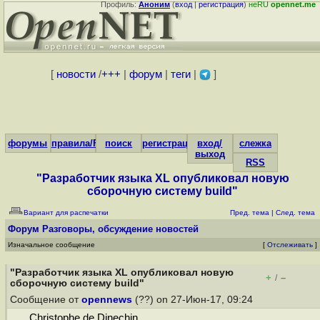
Профиль:
Аноним
(
вход
|
регистрация
)
неRU
opennet.me
[
новости
/
+++
|
форум
|
теги
|
]
форумы
правила/FAQ
поиск
регистрация
вход/
слежка
выход
RSS
"Разработчик языка XL опубликовал новую
сборочную систему build"
Вариант для распечатки
Пред. тема
|
След. тема
Форум
Разговоры, обсуждение новостей
Изначальное сообщение
[
Отслеживать
]
"Разработчик языка XL опубликовал новую
+
–
/
сборочную систему build"
Сообщение от
opennews
(??) on 27-Июн-17, 09:24
Christophe de Dinechin