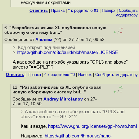
нескучными скриптами
Ответить
|
Правка
|
^ к родителю #1
|
Наверх
|
Cообщить
модератору
6.
"Разработчик языка XL опубликовал новую
–1
+
–
сборочную систему bui..."
/
Сообщение от
Аноним
(??) on 27-Июн-17, 09:52
> Код открыт под лицензией
>
https://github.com/c3d/build/blob/master/LICENSE
А как вообще на гитхабе указывать "GPL3 and above"
вместо "==GPL3" ?
Ответить
|
Правка
|
^ к родителю #0
|
Наверх
|
Cообщить модератору
12.
"Разработчик языка XL опубликовал
+1
+
–
новую сборочную систему bui..."
/
Сообщение от
Andrey Mitrofanov
on 27-
Июн-17, 10:50
> А как вообще на гитхабе указывать "GPL3 and
above" вместо "==GPL3" ?
Как и везде,
https://www.gnu.org/licenses/gpl-howto.html
Например,
https://github.com/lhmouse/nano-