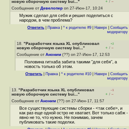
+
–
новую сборочную систему bui..."
/
Сообщение от
Девелопер
on 27-Июн-17, 10:24
Мужик сделал для себя и решил поделиться с
народом, в чем проблема?
Ответить
|
Правка
|
^ к родителю #9
|
Наверх
|
Cообщить
модератору
18.
"Разработчик языка XL опубликовал
+2
+
–
новую сборочную систему bui..."
/
Сообщение от
Аноним
(??) on 27-Июн-17, 12:53
Половина гитхаба забита такими "для себя", а
новость только об этом.
Ответить
|
Правка
|
^ к родителю #10
|
Наверх
|
Cообщить
модератору
13.
"Разработчик языка XL опубликовал
–1
+
–
новую сборочную систему bui..."
/
Сообщение от
Аноним
(??) on 27-Июн-17, 11:57
Все существующие системы сборки - <так себе>, и
как раз еще одной остро не хватает. Вот только сабж -
явно не то, что нужно. Не понимаю, зачем
публиковать такие поделки.