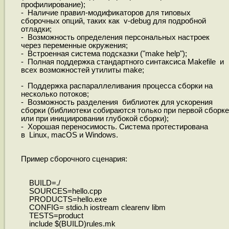
профилирование);
- Наличие правил-модификаторов для типовых
сборочных опций, таких как v-debug для подробной
отладки;
- Возможность определения персональных настроек
через переменные окружения;
- Встроенная система подсказки ("make help");
- Полная поддержка стандартного синтаксиса Makefile и
всех возможностей утилиты make;
- Поддержка распараллеливания процесса сборки на
несколько потоков;
- Возможность разделения библиотек для ускорения
сборки (библиотеки собираются только при первой сборке
или при инициировании глубокой сборки);
- Хорошая переносимость. Система протестирована
в Linux, macOS и Windows.
Пример сборочного сценария:
BUILD=./
SOURCES=hello.cpp
PRODUCTS=hello.exe
CONFIG= stdio.h iostream clearenv libm
TESTS=product
include $(BUILD)rules.mk