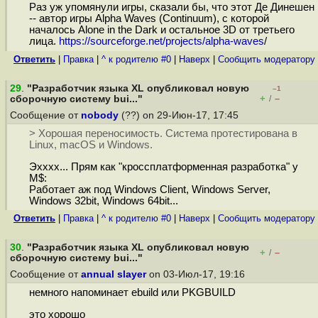
Раз уж упомянули игры, сказали бы, что этот Де Динешен
-- автор игры Alpha Waves (Continuum), с которой
началось Alone in the Dark и остальное 3D от третьего
лица.
https://sourceforge.net/projects/alpha-waves
/
Ответить
|
Правка
|
^ к родителю #0
|
Наверх
|
Cообщить модератору
29
.
"Разработчик языка XL опубликовал новую
–1
+
–
сборочную систему bui..."
/
Сообщение от
nobody
(??) on 29-Июн-17, 17:45
> Хорошая переносимость. Система протестирована в
Linux, macOS и Windows.
Эхххх... Прям как "кроссплатформенная разработка" у
M$:
Работает аж под Windows Client, Windows Server,
Windows 32bit, Windows 64bit...
Ответить
|
Правка
|
^ к родителю #0
|
Наверх
|
Cообщить модератору
30
.
"Разработчик языка XL опубликовал новую
+
–
/
сборочную систему bui..."
Сообщение от
annual slayer
on 03-Июл-17, 19:16
немного напоминает ebuild или PKGBUILD
это хорошо