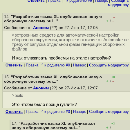
Ответить
|
Правка
|
^ к родителю #9
|
Наверх
|
Cообщить
модератору
14.
"Разработчик языка XL опубликовал новую
–1
+
–
сборочную систему bui..."
/
Сообщение от
Аноним
(??) on 27-Июн-17, 12:05
>встроенных средств для автоматической настройки
сборочного окружения, которые в отличие от Automake не
требуют запуска отдельной фазы генерации сборочных
файлов
И как отлаживать проблемы на этапе настройки?
Ответить
|
Правка
|
^ к родителю #0
|
Наверх
|
Cообщить модератору
15.
"Разработчик языка XL опубликовал новую
+8
+
–
сборочную систему bui..."
/
Сообщение от
Аноним
(??) on 27-Июн-17, 12:07
>build
Это чтобы было проще гуглить?
Ответить
|
Правка
|
^ к родителю #0
|
Наверх
|
Cообщить модератору
17.
"Разработчик языка XL опубликовал
+3
+
–
новую сборочную систему bui..."
/