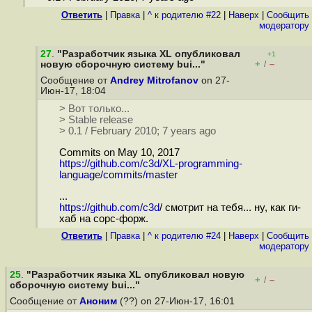
Ответить
|
Правка
|
^ к родителю #22
|
Наверх
|
Cообщить
модератору
27
.
"Разработчик языка XL опубликовал
+1
+
–
новую сборочную систему bui..."
/
Сообщение от
Andrey Mitrofanov
on 27-
Июн-17, 18:04
> Вот только...
> Stable release
> 0.1 / February 2010; 7 years ago
Commits on May 10, 2017
https://github.com/c3d/XL-programming-
language/commits/master
...
https://github.com/c3d
/ смотрит на тебя... ну, как ги-
хаб на сорс-форж.
Ответить
|
Правка
|
^ к родителю #24
|
Наверх
|
Cообщить
модератору
25
.
"Разработчик языка XL опубликовал новую
+
–
/
сборочную систему bui..."
Сообщение от
Аноним
(??) on 27-Июн-17, 16:01