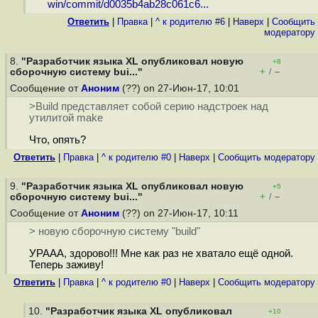
win/commit/d0035b4ab28c061c6...
Ответить
|
Правка
|
^ к родителю #6
|
Наверх
|
Cообщить
модератору
8.
"Разработчик языка XL опубликовал новую
+8
+
–
сборочную систему bui..."
/
Сообщение от
Аноним
(??) on 27-Июн-17, 10:01
>Build представляет собой серию надстроек над
утилитой make
Что, опять?
Ответить
|
Правка
|
^ к родителю #0
|
Наверх
|
Cообщить модератору
9.
"Разработчик языка XL опубликовал новую
+5
+
–
сборочную систему bui..."
/
Сообщение от
Аноним
(??) on 27-Июн-17, 10:11
> новую сборочную систему "build"
УРААА, здорово!!! Мне как раз не хватало ещё одной.
Теперь заживу!
Ответить
|
Правка
|
^ к родителю #0
|
Наверх
|
Cообщить модератору
10.
"Разработчик языка XL опубликовал
+10