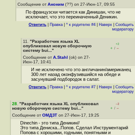
Сообщение от
Аноним
(??) on 27-Июн-17, 09:55
По французски читается как Динишан, что не
исключает, что это переиначенный Деникин.
Ответить
|
Правка
|
^ к родителю #4
|
Наверх
|
Cообщить
модератору
11.
"Разработчик языка XL
+2
опубликовал новую сборочную
+
–
/
систему bui..."
Сообщение от
A.Stahl
(ok) on 27-
Июн-17, 10:41
И не исключено что это англичанин/американец
300 лет назад оконфузившийся на обеде и
засунувший подбородок в салат.
Ответить
|
Правка
|
^ к родителю #7
|
Наверх
|
Cообщить
модератору
28
.
"Разработчик языка XL опубликовал
–2
+
–
новую сборочную систему bui..."
/
Сообщение от
ОМДЗТ
on 27-Июн-17, 19:25
Dinechin - это типа Деникин//
Это типа Дениска...Попов. Сделал Инструментарий
Попова с хорошими, годными, понятными и