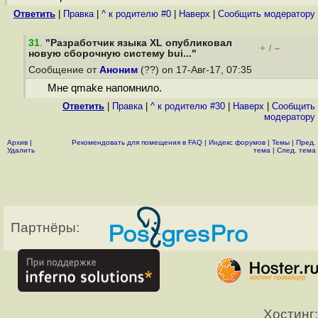
Ответить
|
Правка
|
^ к родителю #0
|
Наверх
|
Cообщить модератору
31
.
"Разработчик языка XL опубликовал
+
–
/
новую сборочную систему bui..."
Сообщение от
Аноним
(??) on 17-Авг-17, 07:35
Мне qmake напомнило.
Ответить
|
Правка
|
^ к родителю #30
|
Наверх
|
Cообщить
модератору
Архив
|
Рекомендовать для помещения в FAQ
|
Индекс форумов
|
Темы
|
Пред.
Удалить
тема
|
След. тема
Партнёры:
Хостинг: