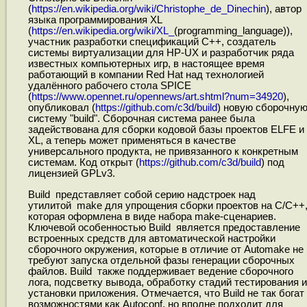
(
https://en.wikipedia.org/wiki/Christophe_de_Dinechin
), автор
языка программирования XL
(
https://en.wikipedia.org/wiki/XL_
(programming_language)),
участник разработки спецификаций C++, создатель
системы виртуализации для HP-UX и разработчик ряда
известных компьютерных игр, в настоящее время
работающий в компании Red Hat над технологией
удалённого рабочего стола SPICE
(
https://www.opennet.ru/opennews/art.shtml?num=34920
),
опубликовал (
https://github.com/c3d/build
) новую сборочну
систему "build". Сборочная система ранее была
задействована для сборки кодовой базы проектов ELFE и
XL, а теперь может применяться в качестве
универсального продукта, не привязанного к конкретным
системам. Код открыт (
https://github.com/c3d/build
) под
лицензией GPLv3.
Build представляет собой серию надстроек над
утилитой make для упрощения сборки проектов на С/С++
которая оформлена в виде набора make-сценариев.
Ключевой особенностью Build является предоставление
встроенных средств для автоматической настройки
сборочного окружения, которые в отличие от Automake не
требуют запуска отдельной фазы генерации сборочных
файлов. Build также поддерживает ведение сборочного
лога, подсветку вывода, обработку стадий тестирования и
установки приложения. Отмечается, что Build не так богат
возможностями как Autoconf, но вполне подходит для