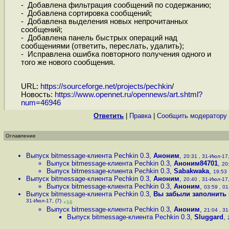
- Добавлена фильтрация сообщений по содержанию;
- Добавлена сортировка сообщений;
- Добавлена выделения новых непрочитанных
сообщений;
- Добавлена панель быстрых операций над
сообщениями (ответить, переслать, удалить);
- Исправлена ошибка повторного получения одного и
того же нового сообщения.
URL:
https://sourceforge.net/projects/pechkin
/
Новость:
https://www.opennet.ru/opennews/art.shtml?
num=46946
Ответить
|
Правка
|
Cообщить модератору
Оглавление
Выпуск bitmessage-клиента Pechkin 0.3
,
Аноним
,
20:31 , 31-Июл-17,
Выпуск bitmessage-клиента Pechkin 0.3
,
Аноним84701
,
20
Выпуск bitmessage-клиента Pechkin 0.3
,
Sabakwaka
,
19:53 
Выпуск bitmessage-клиента Pechkin 0.3
,
Аноним
,
20:40 , 31-Июл-17,
Выпуск bitmessage-клиента Pechkin 0.3
,
Аноним
,
03:59 , 01
Выпуск bitmessage-клиента Pechkin 0.3
,
Вы забыли заполнить
31-Июл-17, (7)
+16
Выпуск bitmessage-клиента Pechkin 0.3
,
Аноним
,
21:04 , 31
Выпуск bitmessage-клиента Pechkin 0.3
,
Sluggard
,