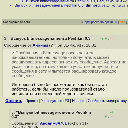
Выпуск bitmessage-клиента Pechkin 0.3
,
Led
,
23:05 , 01-Авг-1
Выпуск bitmessage-клиента Pechkin 0.3
,
dmnord
,
08:13 , 03-Авг-17, (
Сообщения по теме
[
Сортировка по времени
|
RSS
]
3.
"Выпуск bitmessage-клиента Pechkin 0.3"
+
–
/
+8
Сообщение от
Аноним
(??) on 31-Июл-17, 20:31
> Сообщения в Bitmessage рассылаются
широковещательно, но только получатель может
расшифровать адресованное ему сообщение. Адресат не
указывается, поэтому каждый участник получает все
сообщения в сети и пытается расшифровать каждое
сообщение
Интересно было бы посмотреть, как бы он стал
работать, если бы число пользователей стало
исчисляться по меньшей мере тысячами.
Ответить
|
Правка
|
^ к родителю #0
|
Наверх
|
Cообщить модератору
5.
"Выпуск bitmessage-клиента Pechkin
+4
+
–
0.3"
/
Сообщение от
Аноним84701
(ok) on 31-
Июл-17, 20:45