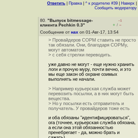
Ответить
|
Правка
|
^ к родителю #39
|
Наверх
|
Cообщить модератору
80.
"Выпуск bitmessage-
–1
+
–
клиента Pechkin 0.3"
/
Сообщение от
нах
on 01-Авг-17, 13:54
> Провайдеров СОРМ ставить не просто
так обязали. Они, благодаря СОРМу,
могут автоматом
> с себя стрелки переводить.
уже давно не могут - еще нужно хранить
логи и прочую муру, почти вечно, и это
мы еще закон об охране озимых
выполнять не начали.
> Например курьерская служба может
перевозить посылки, а в них могут быть
вещества.
> Но у посылки есть отправитель и
получатель. У провайдеров тоже есть
и оба обязаны "идентифицироваться",
ога (точнее, курьерская служба обязана,
а если она этой обязанностью
пренебрегает - да, можно брать и
сажать)