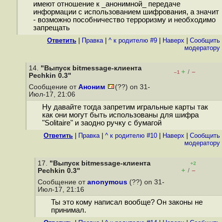
имеют отношение к _анонимной_ передаче
информации с использованием шифрования, а значит
- возможно пособничество терроризму и необходимо
запрещать
Ответить
|
Правка
|
^ к родителю #9
|
Наверх
|
Cообщить
модератору
14.
"Выпуск bitmessage-клиента
+
–
/
–1
Pechkin 0.3"
Сообщение от
Аноним
(??) on 31-
Июл-17, 21:06
Ну давайте тогда запретим игральные карты так
как они могут быть использованы для шифра
"Solitaire" и заодно ручку с бумагой
Ответить
|
Правка
|
^ к родителю #10
|
Наверх
|
Cообщить
модератору
17.
"Выпуск bitmessage-клиента
+2
+
–
Pechkin 0.3"
/
Сообщение от
anonymous
(??) on 31-
Июл-17, 21:16
Ты это кому написал вообще? Он законы не
принимал.