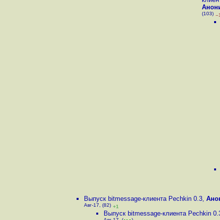
Анон
(103)
–
Выпуск bitmessage-клиента Pechkin 0.3
,
Ано
Авг-17, (82)
+1
Выпуск bitmessage-клиента Pechkin 0.