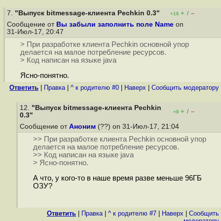
7.
"Выпуск bitmessage-клиента Pechkin 0.3"
+
–
/
+16
Сообщение от
Вы забыли заполнить поле Name
on
31-Июл-17, 20:47
> При разработке клиента Pechkin основной упор
делается на малое потребление ресурсов.
> Код написан на языке java
Ясно-понятно.
Ответить
|
Правка
|
^ к родителю #0
|
Наверх
|
Cообщить модератору
12.
"Выпуск bitmessage-клиента Pechkin
+
–
/
+8
0.3"
Сообщение от
Аноним
(??) on 31-Июл-17, 21:04
>> При разработке клиента Pechkin основной упор
делается на малое потребление ресурсов.
>> Код написан на языке java
> Ясно-понятно.
А что, у кого-то в наше время разве меньше 96ГБ
ОЗУ?
Ответить
|
Правка
|
^ к родителю #7
|
Наверх
|
Cообщить
модератору