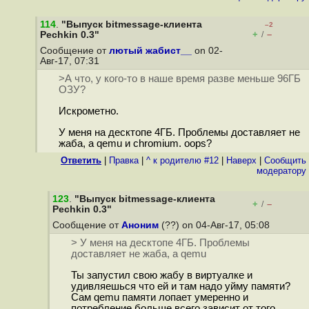
114
.
"Выпуск bitmessage-клиента
–2
+
–
Pechkin 0.3"
/
Сообщение от
лютый жабист__
on 02-
Авг-17, 07:31
>А что, у кого-то в наше время разве меньше 96ГБ
ОЗУ?
Искрометно.
У меня на десктопе 4ГБ. Проблемы доставляет не
жаба, а qemu и chromium. oops?
Ответить
|
Правка
|
^ к родителю #12
|
Наверх
|
Cообщить
модератору
123
.
"Выпуск bitmessage-клиента
+
–
/
Pechkin 0.3"
Сообщение от
Аноним
(??) on 04-Авг-17, 05:08
> У меня на десктопе 4ГБ. Проблемы
доставляет не жаба, а qemu
Ты запустил свою жабу в виртуалке и
удивляешься что ей и там надо уйму памяти?
Сам qemu памяти лопает умеренно и
потребление больше всего зависит от того