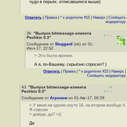
чудо в перьях, отписавшееся выше)
Ответить
|
Правка
|
^ к родителю #15
|
Наверх
|
Cообщить
модератору
36.
"Выпуск bitmessage-клиента
+
–
/
Pechkin 0.3"
Сообщение от
Sluggard
(ok) on 31-
Июл-17, 22:52
> Это была ирония.
А я, по-Вашему, серьёзно спросил? )
Ответить
|
Правка
|
^ к родителю #23
|
Наверх
|
Cообщить модератору
43.
"Выпуск bitmessage-клиента
+3
+
–
Pechkin 0.3"
/
Сообщение от
Агроном
on 01-Авг-17, 00:29
> У меня на одном ноуте 16, на втором вообще 4.
Я совсем
> днище, да? =((
Да