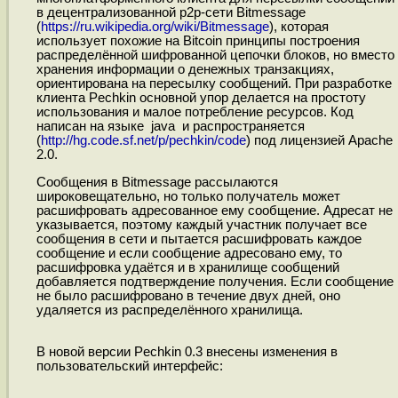
в децентрализованной p2p-сети Bitmessage
(
https://ru.wikipedia.org/wiki/Bitmessage
), которая
использует похожие на Bitcoin принципы построения
распределённой шифрованной цепочки блоков, но вместо
хранения информации о денежных транзакциях,
ориентирована на пересылку сообщений. При разработке
клиента Pechkin основной упор делается на простоту
использования и малое потребление ресурсов. Код
написан на языке java и распространяется
(
http://hg.code.sf.net/p/pechkin/code
) под лицензией Apache
2.0.
Сообщения в Bitmessage рассылаются
широковещательно, но только получатель может
расшифровать адресованное ему сообщение. Адресат не
указывается, поэтому каждый участник получает все
сообщения в сети и пытается расшифровать каждое
сообщение и если сообщение адресовано ему, то
расшифровка удаётся и в хранилище сообщений
добавляется подтверждение получения. Если сообщение
не было расшифровано в течение двух дней, оно
удаляется из распределённого хранилища.
В новой версии Pechkin 0.3 внесены изменения в
пользовательский интерфейс: