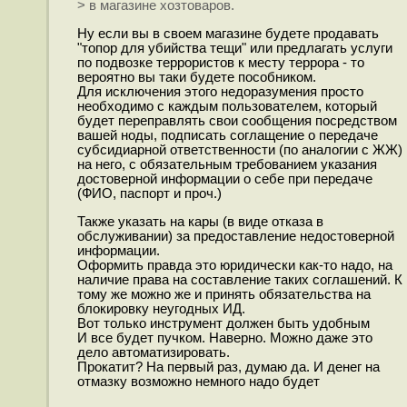
> в магазине хозтоваров.
Ну если вы в своем магазине будете продавать
"топор для убийства тещи" или предлагать услуги
по подвозке террористов к месту террора - то
вероятно вы таки будете пособником.
Для исключения этого недоразумения просто
необходимо с каждым пользователем, который
будет переправлять свои сообщения посредством
вашей ноды, подписать соглащение о передаче
субсидиарной ответственности (по аналогии с ЖЖ)
на него, с обязательным требованием указания
достоверной информации о себе при передаче
(ФИО, паспорт и проч.)
Также указать на кары (в виде отказа в
обслуживании) за предоставление недостоверной
информации.
Оформить правда это юридически как-то надо, на
наличие права на составление таких соглашений. К
тому же можно же и принять обязательства на
блокировку неугодных ИД.
Вот только инструмент должен быть удобным
И все будет пучком. Наверно. Можно даже это
дело автоматизировать.
Прокатит? На первый раз, думаю да. И денег на
отмазку возможно немного надо будет