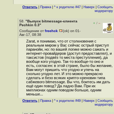
Ответить
|
Правка
|
^ к родителю #47
|
Наверх
|
Cообщить
модератору
58.
"Выпуск bitmessage-клиента
+
–
/
Pechkin 0.3"
Сообщение от
freehck
(ok) on 01-
Авг-17, 08:38
Zarat, я понимаю, что от столкновения с
реальным миром у Вас сейчас острый приступ
паранойи, но: по вашей логике можно сажать и
интернет-провайдеров (доступ предоставлял), и
таксистов (подвёз то места преступления), да
вообще кого угодно. Так-то вообще-то оно и
есть, согласен: в этой стране, было бы желание,
Вам могут пришить что угодно и упечь на
сколько угодно лет. И это можно прекрасно
сделать и безо всяких крипто-хреновин типа
сабжевого bitmessage. Вы что, боитесь им дать
ещё один повод? Да ладно Вам. При их
миллионах одним поводом больше, одним
меньше...
Ответить
|
Правка
|
^ к родителю #49
|
Наверх
|
Cообщить
модератору