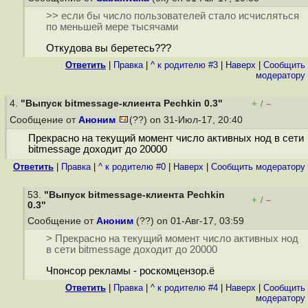
>> если бы число пользователей стало исчисляться
по меньшей мере тысячами
Откудова вы беретесь???
Ответить
|
Правка
|
^ к родителю #3
|
Наверх
|
Cообщить
модератору
4.
"Выпуск bitmessage-клиента Pechkin 0.3"
+
–
/
Сообщение от
Аноним
(??) on 31-Июл-17, 20:40
Прекрасно на текущий момент число активных нод в сети
bitmessage доходит до 20000
Ответить
|
Правка
|
^ к родителю #0
|
Наверх
|
Cообщить модератору
53.
"Выпуск bitmessage-клиента Pechkin
+
–
/
0.3"
Сообщение от
Аноним
(??) on 01-Авг-17, 03:59
> Прекрасно на текущий момент число активных нод
в сети bitmessage доходит до 20000
Чпонсор рекламы - роскомцензор.ё
Ответить
|
Правка
|
^ к родителю #4
|
Наверх
|
Cообщить
модератору