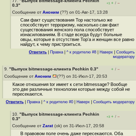
77.
"Выпуск bitmessage-клиента Pechkin
+
–
/
+1
0.3"
Сообщение от
Аноним
(??) on 01-Авг-17, 13:28
Сам факт существования Тор настолько же
способствует терроризму, насколько сам факт
существования женского пола способствует
изнасилованиям. В стаде всегда будут больные
овцы, которые в отсутствие Тор'а и женщин все равно
найдут, к чему пристроиться.
Ответить
|
Правка
|
^ к родителю #8
|
Наверх
|
Cообщить
модератору
9.
"Выпуск bitmessage-клиента Pechkin 0.3"
+
–
/
Сообщение от
Аноним
(??) on 31-Июл-17, 20:53
Какое отношения tor имеет к сети bitmessage? Вообще
это две различные технологии которые между собой не
пересекаются.
Ответить
|
Правка
|
^ к родителю #0
|
Наверх
|
Cообщить модератору
10.
"Выпуск bitmessage-клиента Pechkin
+
–
/
+3
0.3"
Сообщение от
Zarat
(ok) on 31-Июл-17, 20:58
В правовом поле очень даже пересекаются. Оба