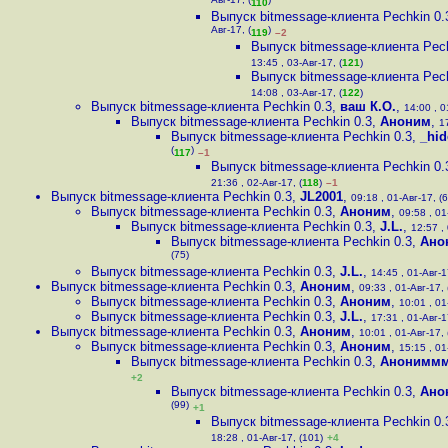
Авг-17, (
)
110
Выпуск bitmessage-клиента Pechkin 0.
Авг-17, (
)
119
–2
Выпуск bitmessage-клиента Pech
13:45 , 03-Авг-17, (
121
)
Выпуск bitmessage-клиента Pech
14:08 , 03-Авг-17, (
122
)
Выпуск bitmessage-клиента Pechkin 0.3
,
ваш К.О.
,
14:00 , 0
Выпуск bitmessage-клиента Pechkin 0.3
,
Аноним
,
1
Выпуск bitmessage-клиента Pechkin 0.3
,
_hid
(
)
117
–1
Выпуск bitmessage-клиента Pechkin 0.
21:36 , 02-Авг-17, (
118
)
–1
Выпуск bitmessage-клиента Pechkin 0.3
,
JL2001
,
09:18 , 01-Авг-17, (6
Выпуск bitmessage-клиента Pechkin 0.3
,
Аноним
,
09:58 , 01
Выпуск bitmessage-клиента Pechkin 0.3
,
J.L.
,
12:57 , 
Выпуск bitmessage-клиента Pechkin 0.3
,
Ано
(75)
Выпуск bitmessage-клиента Pechkin 0.3
,
J.L.
,
14:45 , 01-Авг-1
Выпуск bitmessage-клиента Pechkin 0.3
,
Аноним
,
09:33 , 01-Авг-17, 
Выпуск bitmessage-клиента Pechkin 0.3
,
Аноним
,
10:01 , 01
Выпуск bitmessage-клиента Pechkin 0.3
,
J.L.
,
17:31 , 01-Авг-1
Выпуск bitmessage-клиента Pechkin 0.3
,
Аноним
,
10:01 , 01-Авг-17, 
Выпуск bitmessage-клиента Pechkin 0.3
,
Аноним
,
15:15 , 01
Выпуск bitmessage-клиента Pechkin 0.3
,
Анонимм
+2
Выпуск bitmessage-клиента Pechkin 0.3
,
Ано
(99)
+1
Выпуск bitmessage-клиента Pechkin 0.
18:28 , 01-Авг-17, (101)
+4