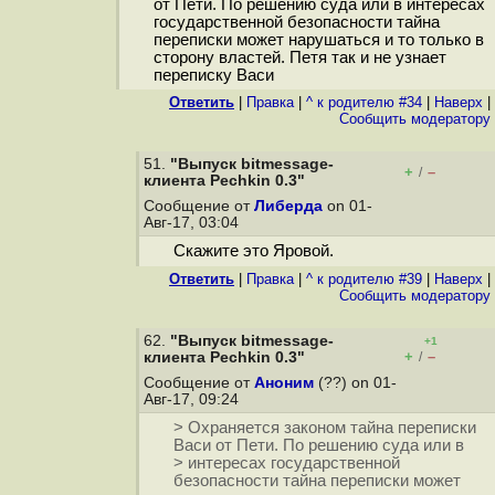
от Пети. По решению суда или в интересах
государственной безопасности тайна
переписки может нарушаться и то только в
сторону властей. Петя так и не узнает
переписку Васи
Ответить
|
Правка
|
^ к родителю #34
|
Наверх
|
Cообщить модератору
51.
"Выпуск bitmessage-
+
–
/
клиента Pechkin 0.3"
Сообщение от
Либерда
on 01-
Авг-17, 03:04
Скажите это Яровой.
Ответить
|
Правка
|
^ к родителю #39
|
Наверх
|
Cообщить модератору
62.
"Выпуск bitmessage-
+1
+
–
клиента Pechkin 0.3"
/
Сообщение от
Аноним
(??) on 01-
Авг-17, 09:24
> Охраняется законом тайна переписки
Васи от Пети. По решению суда или в
> интересах государственной
безопасности тайна переписки может