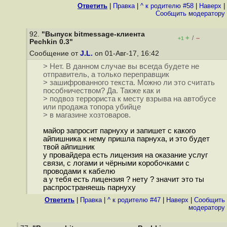
Ответить
|
Правка
|
^ к родителю #58
|
Наверх
|
Cообщить модератору
92.
"Выпуск bitmessage-клиента
+
–
/
+1
Pechkin 0.3"
Сообщение от
J.L.
on 01-Авг-17, 16:42
> Нет. В данном случае вы всегда будете не
отправитель, а только переправщик
> зашифрованного текста. Можно ли это считать
пособничеством? Да. Также как и
> подвоз террориста к месту взрыва на автобусе
или продажа топора убийце
> в магазине хозтоваров.
майор запросит парнуху и запишет с какого
айпишника к нему пришла парнуха, и это будет
твой айпишник
у провайдера есть лицензия на оказание услуг
связи, с логами и чёрными коробочками с
проводами к кабелю
а у тебя есть лицензия ? нету ? значит это ты
распространяешь парнуху
Ответить
|
Правка
|
^ к родителю #47
|
Наверх
|
Cообщить
модератору