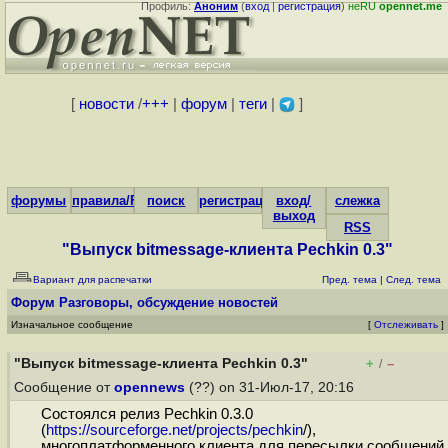
Профиль:
Аноним
(
вход
|
регистрация
)
неRU
opennet.me
[
новости
/
+++
|
форум
|
теги
|
]
форумы
правила/FAQ
поиск
регистрация
вход/
слежка
выход
RSS
"Выпуск bitmessage-клиента Pechkin 0.3"
Вариант для распечатки
Пред. тема
|
След. тема
Форум
Разговоры, обсуждение новостей
Изначальное сообщение
[
Отслеживать
]
"Выпуск bitmessage-клиента Pechkin 0.3"
+
–
/
Сообщение от
opennews
(??) on 31-Июл-17, 20:16
Состоялся релиз Pechkin 0.3.0
(
https://sourceforge.net/projects/pechkin
/),
многоплатформенного клиента для пересылки сообщений