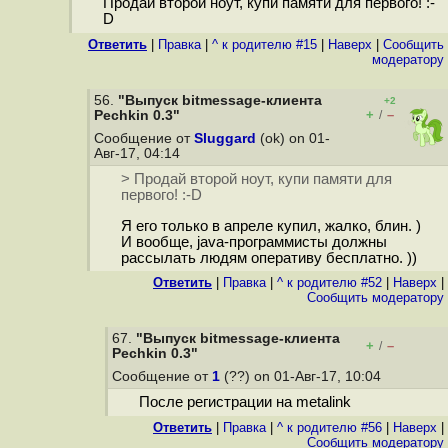
Продай второй ноут, купи памяти для первого! :-
D
Ответить
|
Правка
|
^ к родителю #15
|
Наверх
|
Cообщить
модератору
56.
"Выпуск bitmessage-клиента
+2
+
–
Pechkin 0.3"
/
Сообщение от
Sluggard
(ok) on 01-
Авг-17, 04:14
> Продай второй ноут, купи памяти для
первого! :-D
Я его только в апреле купил, жалко, блин. )
И вообще, java-программисты должны
рассылать людям оперативу бесплатно. ))
Ответить
|
Правка
|
^ к родителю #52
|
Наверх
|
Cообщить модератору
67.
"Выпуск bitmessage-клиента
+
–
/
Pechkin 0.3"
Сообщение от
1
(??) on 01-Авг-17, 10:04
После регистрации на metalink
Ответить
|
Правка
|
^ к родителю #56
|
Наверх
|
Cообщить модератору