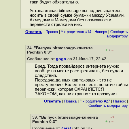
таки будут обязательно.
Устанавливая bitmessage вы подписываетесь
носить в своей сумке бумажки между Усамами,
Ахмедами и Мамедами без возможности
перевести стрелки на них.
Ответить
|
Правка
|
^ к родителю #14
|
Наверх
|
Cообщить
модератору
34.
"Выпуск bitmessage-клиента
+
–
/
Pechkin 0.3"
Сообщение от
gogo
on 31-Июл-17, 22:42
Бред. Тогда провайдеров интернета нужно
вообще на месте расстреливать, без суда и
следствия.
Передача данных как таковых - это не
преступление. Более того, есть понятие тайны
переписки, которая ОХРАНЯЕТСЯ
ЗАКОНОМ, как ни странно это прозвучит.
Ответить
|
Правка
|
^ к родителю #27
|
Наверх
|
Cообщить модератору
39.
"Выпуск bitmessage-клиента
–3
+
–
Pechkin 0.3"
/
Сообщение от
Zarat
(ok) on 31-