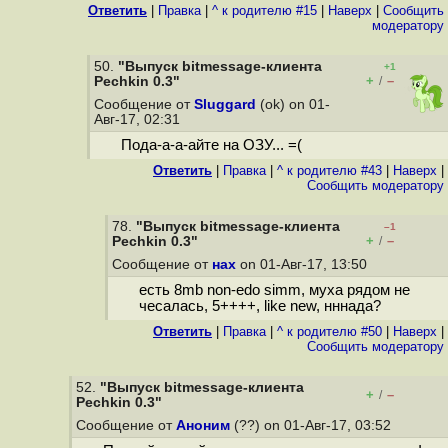
Ответить
|
Правка
|
^ к родителю #15
|
Наверх
|
Cообщить
модератору
50.
"Выпуск bitmessage-клиента
+1
+
–
Pechkin 0.3"
/
Сообщение от
Sluggard
(ok) on 01-
Авг-17, 02:31
Пода-а-а-айте на ОЗУ... =(
Ответить
|
Правка
|
^ к родителю #43
|
Наверх
|
Cообщить модератору
78.
"Выпуск bitmessage-клиента
–1
+
–
Pechkin 0.3"
/
Сообщение от
нах
on 01-Авг-17, 13:50
есть 8mb non-edo simm, муха рядом не
чесалась, 5++++, like new, нннада?
Ответить
|
Правка
|
^ к родителю #50
|
Наверх
|
Cообщить модератору
52.
"Выпуск bitmessage-клиента
+
–
/
Pechkin 0.3"
Сообщение от
Аноним
(??) on 01-Авг-17, 03:52