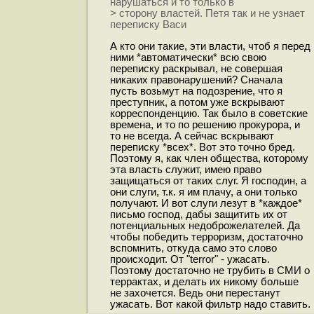
нарушаться и то только в
> сторону властей. Петя так и не узнает
переписку Васи
А кто они такие, эти власти, чтоб я перед
ними *автоматически* всю свою
переписку раскрывал, не совершая
никаких правонарушений? Сначала
пусть возьмут на подозрение, что я
преступник, а потом уже вскрывают
корреспонденцию. Так было в советские
времена, и то по решению прокурора, и
то не всегда. А сейчас вскрывают
переписку *всех*. Вот это точно бред.
Поэтому я, как член общества, которому
эта власть служит, имею право
защищаться от таких слуг. Я господин, а
они слуги, т.к. я им плачу, а они только
получают. И вот слуги лезут в *каждое*
письмо господ, дабы защитить их от
потенциальных недоброжелателей. Да
чтобы победить терроризм, достаточно
вспомнить, откуда само это слово
происходит. От "terror" - ужасать.
Поэтому достаточно не трубить в СМИ о
террактах, и делать их никому больше
не захочется. Ведь они перестанут
ужасать. Вот какой фильтр надо ставить.