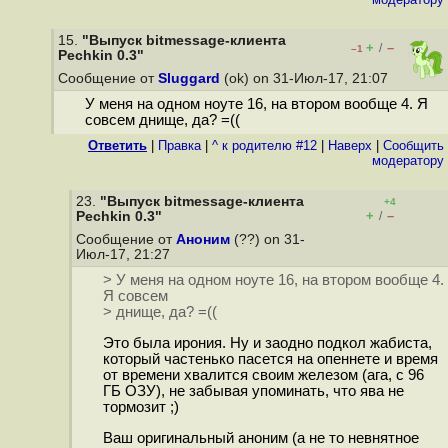
15.
"Выпуск bitmessage-клиента
+
–
/
–1
Pechkin 0.3"
Сообщение от
Sluggard
(ok) on 31-Июл-17, 21:07
У меня на одном ноуте 16, на втором вообще 4. Я
совсем днище, да? =((
Ответить
|
Правка
|
^ к родителю #12
|
Наверх
|
Cообщить
модератору
23.
"Выпуск bitmessage-клиента
+4
+
–
Pechkin 0.3"
/
Сообщение от
Аноним
(??) on 31-
Июл-17, 21:27
> У меня на одном ноуте 16, на втором вообще 4.
Я совсем
> днище, да? =((
Это была ирония. Ну и заодно подкол жабиста,
который частенько пасется на опеннете и время
от времени хвалится своим железом (ага, с 96
ГБ ОЗУ), не забывая упоминать, что ява не
тормозит ;)
Ваш оригинальный аноним (а не то невнятное