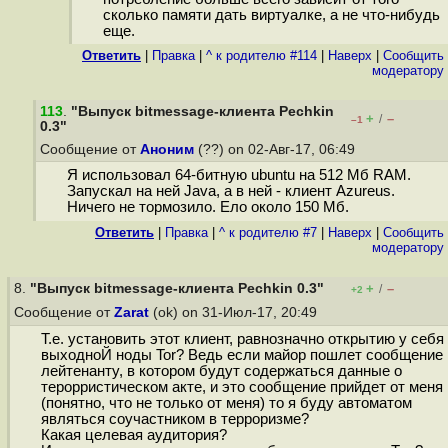
сколько памяти дать виртуалке, а не что-нибудь
еще.
Ответить
|
Правка
|
^ к родителю #114
|
Наверх
|
Cообщить
модератору
113
.
"Выпуск bitmessage-клиента Pechkin
+
–
/
–1
0.3"
Сообщение от
Аноним
(??) on 02-Авг-17, 06:49
Я использовал 64-битную ubuntu на 512 Мб RAM.
Запускал на ней Java, а в ней - клиент Azureus.
Ничего не тормозило. Ело около 150 Мб.
Ответить
|
Правка
|
^ к родителю #7
|
Наверх
|
Cообщить
модератору
8.
"Выпуск bitmessage-клиента Pechkin 0.3"
+
–
/
+2
Сообщение от
Zarat
(ok) on 31-Июл-17, 20:49
Т.е. установить этот клиент, равнозначно открытию у себя
выходноЙ ноды Tor? Ведь если майор пошлет сообщение
лейтенанту, в котором будут содержаться данные о
терорристическом акте, и это сообщение прийдет от меня
(понятно, что не только от меня) то я буду автоматом
являться соучастником в терроризме?
Какая целевая аудитория?