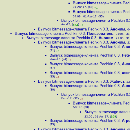
Выпуск bitmessage-клиента Pech
01-Авг-17, (48)
+1
Выпуск bitmessage-клиента Pech
04:09 , 01-Авг-17, (55)
Выпуск bitmessage-клиента Pechkin 0.
Авг-17, (
)
104
+1
Выпуск bitmessage-клиента Pechkin 0.3
,
Аноним
,
0
Выпуск bitmessage-клиента Pechkin 0.3
,
Пользователь
,
21:04 , 31
Выпуск bitmessage-клиента Pechkin 0.3
,
Аноним
,
21:05 , 31
Выпуск bitmessage-клиента Pechkin 0.3
,
Аноним
,
2
Выпуск bitmessage-клиента Pechkin 0.3
,
Ано
(21)
+4
Выпуск bitmessage-клиента Pechkin 0.3
,
Pete
Июл-17, (24)
–1
Выпуск bitmessage-клиента Pechkin 0.3
,
Ано
(57)
Выпуск bitmessage-клиента Pechkin 0.3
,
use
(85)
–1
Выпуск bitmessage-клиента Pechkin 0.3
,
Жабист
,
22
Выпуск bitmessage-клиента Pechkin 0.3
,
Ано
(30)
Выпуск bitmessage-клиента Pechkin 0.
Июл-17, (32)
–2
Выпуск bitmessage-клиента Pech
Авг-17, (68)
Выпуск bitmessage-клиент
23:06 , 01-Авг-17, (
109
)
Выпуск bitmessage-клиента Pechkin 0.3
,
Агр
(45)
Выпуск bitmessage-клиента Pechkin 0.3
,
Аноним
,
0