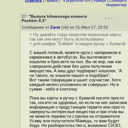
Ответить
|
Правка
|
^ к родителю #14
|
Наверх
|
Cообщить
модератору
27.
"Выпуск bitmessage-клиента
+
–
/
Pechkin 0.3"
Сообщение от
Zarat
(ok) on 31-Июл-17, 22:01
> Ну давайте тогда запретим игральные карты
так как они могут быть использованы
> для шифра "Solitaire" и заодно ручку с бумагой
С вашей логикой, можете идти с напарником в
карманники в автобусах. Вы вытягиваете
кошелек и бросаете на пол. Вы не вор, нак как
совершили действие без цели получения
имущества. А ваш друг подбирает кошелек. "А
че такого, ну кошеле нашел и подобрал".
Вот таким товарищам и шьют соучастие. Хотя
каждый ничего уголовного не совершал. Но в
сумме - небо в клеточку
Пока вы карты и ручку с бумагой носите просто
так, носите на здоровье, но если на них записана
информация о предстоящем теракте или просто
завернуты интересные вещества и при этом вы
не можете перевести стрелки на отправителя
Усаму или получателя Мамеда, то вам будет
беда. Но разбирательство и, возможно СИЗО,