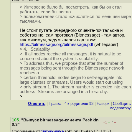
> Интересно было бы посмотреть, как бы он стал
работать, если бы число
> пользователей стало исчисляться по меньшей мере
тысячами.
Не стоит путать очередного клиента-почтальона и
собственно, cам протокол (Bitmessage) - там автор,
как минимум, задумывался над этим:
https://bitmessage.org/bitmessage.pdf
(whitepaper)
> 4. Scalability
> If all nodes receive all messages, it is natural to be
concerned about the system’s scalability.
> To address this, we propose that after the number of
messages being sent through the Bitmessage network
reaches a
> certain threshold, nodes begin to self‐segregate into
large clusters or streams. Users would start out using
> only stream 1. The stream number is encoded into each
address. Streams are arranged in a hierarchy.
>
Ответить
|
Правка
|
^ к родителю #3
|
Наверх
|
Cообщить
модератору
105
.
"Выпуск bitmessage-клиента Pechkin
+
–
/
–1
0.3"
Сообщение от
Sabakwaka
(ok) on 01-Авг-17, 19:53