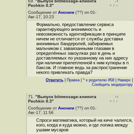
69.
"Выпуск bitmessage-клиента
–1
+
–
Pechkin 0.3"
/
Сообщение от
Аноним
(??) on 01-
Авг-17, 10:23
Формально, предоставление сервиса
гарантирующего анонимность и
невозможность идентификации в принципе
ничем не отличается от службы доставки
анонимных бандеролей, забираемых
мальчиком с заваязанными глазами в
определённых закоулках раз в день и
доставляемых по указанному на них адресу
при наличии прилепленной к ним купюры в n
баксов. И главное ведь за распространение
некого привлекать правда?
Ответить
|
Правка
|
^ к родителю #58
|
Наверх
|
Cообщить модератору
71.
"Выпуск bitmessage-клиента
+2
+
–
Pechkin 0.3"
/
Сообщение от
Аноним
(??) on 01-
Авг-17, 11:56
Спроси математика, который на киче чалился,
кого, когда и куда можно, и где логика между
ушами мусаров