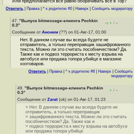
Или предполагается все равно оборачивать все в Тор?
Ответить
|
Правка
|
^ к родителю #0
|
Наверх
|
Cообщить модератору
47.
"Выпуск bitmessage-клиента Pechkin
+
–
/
+2
0.3"
Сообщение от
Аноним
(??) on 01-Авг-17, 01:00
Нет. В данном случае вы всегда будете не
отправитель, а только переправщик зашифрованного
текста. Можно ли это считать пособничеством? Да.
Также как и подвоз террориста к месту взрыва на
автобусе или продажа топора убийце в магазине
хозтоваров.
Ответить
|
Правка
|
^ к родителю #8
|
Наверх
|
Cообщить
модератору
49.
"Выпуск bitmessage-клиента Pechkin
+
–
/
0.3"
Сообщение от
Zarat
(ok) on 01-Авг-17, 01:23
> Нет. В данном случае вы всегда будете не
отправитель, а только переправщик
> зашифрованного текста. Можно ли это считать
пособничеством? Да. Также как и
> подвоз террориста к месту взрыва на автобусе
или продажа топора убийце