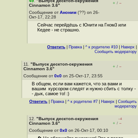
49
.
"Выпуск десктоп-окружения
+
–
/
Cinnamon 3.6"
Сообщение от
Аноним
(??) on 26-
Окт-17, 22:28
Сейчас перейдёшь с Юнити на Гном3 или
Кедее - не страшно.
Ответить
|
Правка
|
^ к родителю #10
|
Наверх
|
Cообщить модератору
11.
"Выпуск десктоп-окружения
+
–
/
Cinnamon 3.6"
Сообщение от
0x0
on 25-Окт-17, 23:55
В общем, если вам кажется, что за вами и
вашим курсором следят и нужно сбить с толку -
- дык, самое то! :)
Ответить
|
Правка
|
^ к родителю #7
|
Наверх
|
Cообщить
модератору
12.
"Выпуск десктоп-окружения
–4
+
–
Cinnamon 3.6"
/
Сообщение от
0x0
on 26-Окт-17, 00:10