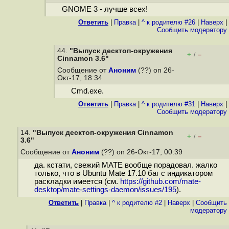
GNOME 3 - лучше всех!
Ответить
|
Правка
|
^ к родителю #26
|
Наверх
|
Cообщить модератору
44.
"Выпуск десктоп-окружения
+
–
/
Cinnamon 3.6"
Сообщение от
Аноним
(??) on 26-
Окт-17, 18:34
Cmd.exe.
Ответить
|
Правка
|
^ к родителю #31
|
Наверх
|
Cообщить модератору
14.
"Выпуск десктоп-окружения Cinnamon
+
–
/
3.6"
Сообщение от
Аноним
(??) on 26-Окт-17, 00:39
да. кстати, свежий MATE вообще порадовал. жалко
только, что в Ubuntu Mate 17.10 баг с индикатором
раскладки имеется (см.
https://github.com/mate-
desktop/mate-settings-daemon/issues/195
).
Ответить
|
Правка
|
^ к родителю #2
|
Наверх
|
Cообщить
модератору