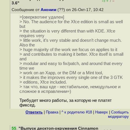
+
–
/
+3
3.6"
Сообщение от
Аноним
(??) on 26-Окт-17, 10:42
>[оверквотинг удален]
> No. The audience for the Xfce edition is small as well
but
> the situation is very different than with KDE. Xfce
requires very
> little work, it’s very stable and doesn’t change much.
Also the
> huge majority of the work we focus on applies to it
> and contributes to making it better. Xfce itself is small
and
> modular and easy to fix/patch, and around that every
time we
> work on an Xapp, or the DM or a Mint tool,
> it makes the improves every single one of the 3 GTK
> editions, Xfce included.
> так что, ваш кде - нестабильное, немодульное и
сложное в исправлении=)
Требудет много работы, за которую не платят
фиксед.
Ответить
|
Правка
|
^ к родителю #18
|
Наверх
|
Cообщить
модератору
55
.
"Выпуск десктоп-окружения Cinnamon