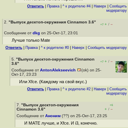
Ответить
|
Правка
|
^ к родителю #4
|
Наверх
|
Cообщить
модератору
2.
"Выпуск десктоп-окружения Cinnamon 3.6"
+
–
/
+7
Сообщение от
dkg
on 25-Окт-17, 23:01
Лучше только Mate
Ответить
|
Правка
|
^ к родителю #0
|
Наверх
|
Cообщить модератору
5.
"Выпуск десктоп-окружения Cinnamon
+
–
/
+7
3.6"
Сообщение от
AntonAlekseevich
(ok) on 25-
Окт-17, 23:23
Или Xfce. (Каждому на свой вкус.)
Ответить
|
Правка
|
^ к родителю #2
|
Наверх
|
Cообщить
модератору
7.
"Выпуск десктоп-окружения
+6
+
–
Cinnamon 3.6"
/
Сообщение от
Аноним
(??) on 25-Окт-17, 23:25
И MATE лучше, и Xfce. И i3, конечно.