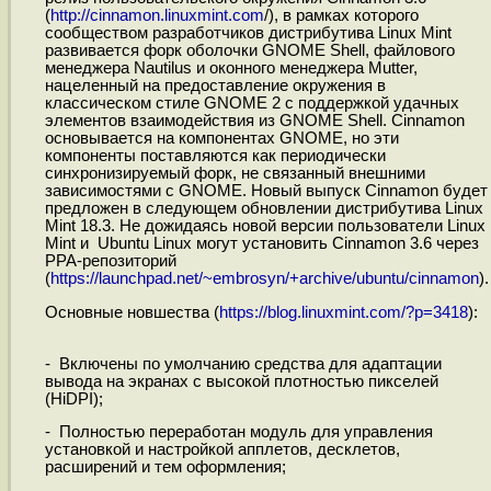
(
http://cinnamon.linuxmint.com
/), в рамках которого
сообществом разработчиков дистрибутива Linux Mint
развивается форк оболочки GNOME Shell, файлового
менеджера Nautilus и оконного менеджера Mutter,
нацеленный на предоставление окружения в
классическом стиле GNOME 2 c поддержкой удачных
элементов взаимодействия из GNOME Shell. Cinnamon
основывается на компонентах GNOME, но эти
компоненты поставляются как периодически
синхронизируемый форк, не связанный внешними
зависимостями с GNOME. Новый выпуск Cinnamon будет
предложен в следующем обновлении дистрибутива Linux
Mint 18.3. Не дожидаясь новой версии пользователи Linux
Mint и Ubuntu Linux могут установить Cinnamon 3.6 через
PPA-репозиторий
(
https://launchpad.net/~embrosyn/+archive/ubuntu/cinnamon
).
Основные новшества (
https://blog.linuxmint.com/?p=3418
):
- Включены по умолчанию средства для адаптации
вывода на экранах с высокой плотностью пикселей
(HiDPI);
- Полностью переработан модуль для управления
установкой и настройкой апплетов, десклетов,
расширений и тем оформления;