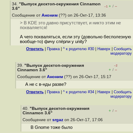
34.
"Выпуск десктоп-окружения Cinnamon
+
–
/
–1
3.6"
Сообщение от
Аноним
(??) on 26-Окт-17, 13:36
> В KDE это давно присутствует, и никто этим не
похваляется!
А чего похваляться, если эту (довольно бесполезную
вообще-то) фичу спёрли у unity?
Ответить
|
Правка
|
^ к родителю #30
|
Наверх
|
Cообщить
модератору
39.
"Выпуск десктоп-окружения
–2
+
–
Cinnamon 3.6"
/
Сообщение от
Аноним
(??) on 26-Окт-17, 15:17
А не с в-нды разве?
Ответить
|
Правка
|
^ к родителю #34
|
Наверх
|
Cообщить
модератору
40.
"Выпуск десктоп-окружения
+
–
/
Cinnamon 3.6"
Сообщение от
srgaz
on 26-Окт-17, 17:06
В Gnome тоже было