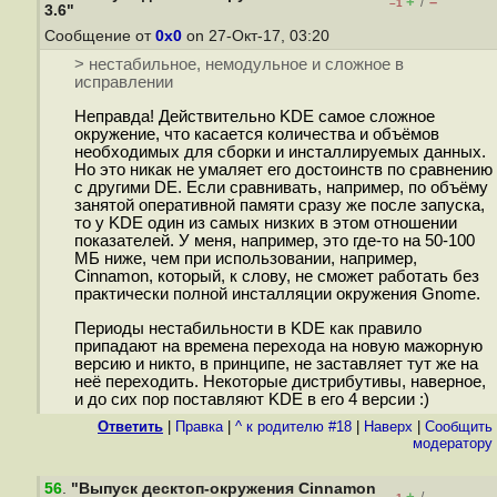
+
–
/
–1
3.6"
Сообщение от
0x0
on 27-Окт-17, 03:20
> нестабильное, немодульное и сложное в
исправлении
Неправда! Действительно KDE самое сложное
окружение, что касается количества и объёмов
необходимых для сборки и инсталлируемых данных.
Но это никак не умаляет его достоинств по сравнению
с другими DE. Если сравнивать, например, по объёму
занятой оперативной памяти сразу же после запуска,
то у KDE один из самых низких в этом отношении
показателей. У меня, например, это где-то на 50-100
МБ ниже, чем при использовании, например,
Cinnamon, который, к слову, не сможет работать без
практически полной инсталляции окружения Gnome.
Периоды нестабильности в KDE как правило
припадают на времена перехода на новую мажорную
версию и никто, в принципе, не заставляет тут же на
неё переходить. Некоторые дистрибутивы, наверное,
и до сих пор поставляют KDE в его 4 версии :)
Ответить
|
Правка
|
^ к родителю #18
|
Наверх
|
Cообщить
модератору
56
.
"Выпуск десктоп-окружения Cinnamon
+
–