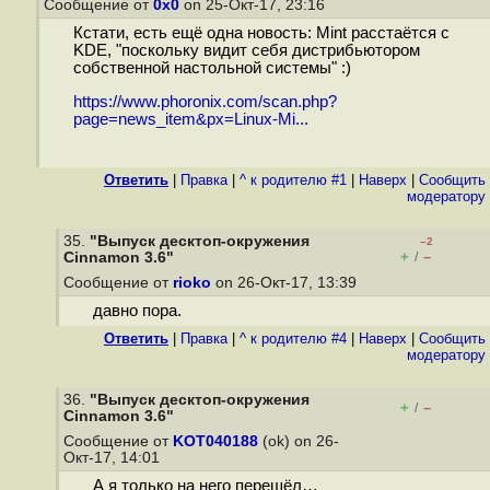
Сообщение от
0x0
on 25-Окт-17, 23:16
Кстати, есть ещё одна новость: Mint расстаётся с
KDE, "поскольку видит себя дистрибьютором
собственной настольной системы" :)
https://www.phoronix.com/scan.php?
page=news_item&px=Linux-Mi...
Ответить
|
Правка
|
^ к родителю #1
|
Наверх
|
Cообщить
модератору
35.
"Выпуск десктоп-окружения
–2
+
–
Cinnamon 3.6"
/
Сообщение от
rioko
on 26-Окт-17, 13:39
давно пора.
Ответить
|
Правка
|
^ к родителю #4
|
Наверх
|
Cообщить
модератору
36.
"Выпуск десктоп-окружения
+
–
/
Cinnamon 3.6"
Сообщение от
KOT040188
(ok) on 26-
Окт-17, 14:01
А я только на него перешёл…