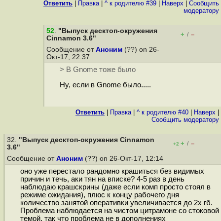
Ответить
|
Правка
|
^ к родителю #39
|
Наверх
|
Cообщить
модератору
52
.
"Выпуск десктоп-окружения
+
–
/
Cinnamon 3.6"
Сообщение от
Аноним
(??) on 26-
Окт-17, 22:37
> В Gnome тоже было
Ну, если в Gnome было.....
Ответить
|
Правка
|
^ к родителю #40
|
Наверх
|
Cообщить модератору
32.
"Выпуск десктоп-окружения Cinnamon
+
–
/
+2
3.6"
Сообщение от
Аноним
(??) on 26-Окт-17, 12:14
оно уже перестало рандомно крашиться без видимых
причин и течь, аки тян на вписке? 4-5 раз в день
наблюдаю крашскрины (даже если комп просто стоял в
режиме ожидания), плюс к концу рабочего дня
количество занятой оперативки увеличивается до 2х гб.
Проблема наблюдается на чистом цитрамоне со стоковой
темой, так что проблема не в дополнениях