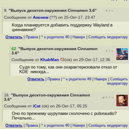
9.
"Выпуск десктоп-окружения Cinnamon 3.6"
+
–
/
Сообщение от
Аноним
(??) on 25-Окт-17, 23:47
Когда планируется добавить поддержку Wayland в
циннамоне?
Ответить
|
Правка
|
^ к родителю #0
|
Наверх
|
Cообщить модератору
62
.
"Выпуск десктоп-окружения Cinnamon
+
–
/
3.6"
Сообщение от
KhabMan
(ok) on 29-Окт-17, 12:36
Судя по тому, как они охарактеризовали отказ от
KDE никогда...
Ответить
|
Правка
|
^ к родителю #9
|
Наверх
|
Cообщить
модератору
16.
"Выпуск десктоп-окружения Cinnamon
+
–
/
–4
3.6"
Сообщение от
iCat
(ok) on 26-Окт-17, 05:25
Оно по прежнему шурупами сколочено с pulseaudio?
Печально...
Ответить
|
Правка
|
^ к родителю #0
|
Наверх
|
Cообщить модератору