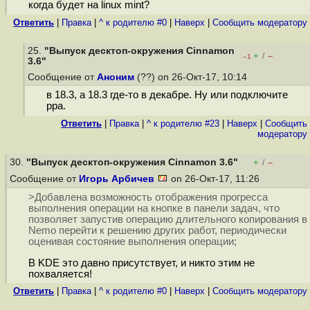
когда будет на linux mint?
Ответить
|
Правка
|
^ к родителю #0
|
Наверх
|
Cообщить модератору
25.
"Выпуск десктоп-окружения Cinnamon
+
–
/
–1
3.6"
Сообщение от
Аноним
(??) on 26-Окт-17, 10:14
в 18.3, а 18.3 где-то в декабре. Ну или подключите
ppa.
Ответить
|
Правка
|
^ к родителю #23
|
Наверх
|
Cообщить
модератору
30.
"Выпуск десктоп-окружения Cinnamon 3.6"
+
–
/
Сообщение от
Игорь Арбичев
on 26-Окт-17, 11:26
>Добавлена возможность отображения прогресса
выполнения операции на кнопке в панели задач, что
позволяет запустив операцию длительного копирования в
Nemo перейти к решению других работ, периодически
оценивая состояние выполнения операции;
В KDE это давно присутствует, и никто этим не
похваляется!
Ответить
|
Правка
|
^ к родителю #0
|
Наверх
|
Cообщить модератору