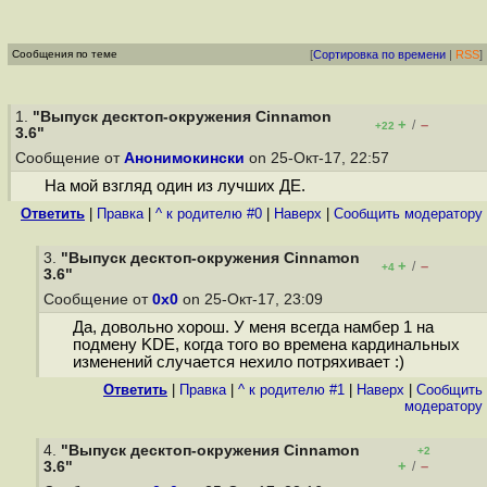
Сообщения по теме
[
Сортировка по времени
|
RSS
]
1.
"Выпуск десктоп-окружения Cinnamon
+
–
/
+22
3.6"
Сообщение от
Анонимокински
on 25-Окт-17, 22:57
На мой взгляд один из лучших ДЕ.
Ответить
|
Правка
|
^ к родителю #0
|
Наверх
|
Cообщить модератору
3.
"Выпуск десктоп-окружения Cinnamon
+
–
/
+4
3.6"
Сообщение от
0x0
on 25-Окт-17, 23:09
Да, довольно хорош. У меня всегда намбер 1 на
подмену KDE, когда того во времена кардинальных
изменений случается нехило потряхивает :)
Ответить
|
Правка
|
^ к родителю #1
|
Наверх
|
Cообщить
модератору
4.
"Выпуск десктоп-окружения Cinnamon
+2
+
–
3.6"
/