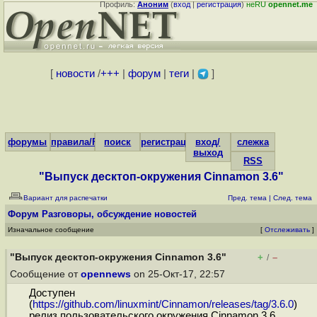
Профиль:
Аноним
(
вход
|
регистрация
)
неRU
opennet.me
[
новости
/
+++
|
форум
|
теги
|
]
форумы
правила/FAQ
поиск
регистрация
вход/
слежка
выход
RSS
"Выпуск десктоп-окружения Cinnamon 3.6"
Вариант для распечатки
Пред. тема
|
След. тема
Форум
Разговоры, обсуждение новостей
Изначальное сообщение
[
Отслеживать
]
"Выпуск десктоп-окружения Cinnamon 3.6"
+
–
/
Сообщение от
opennews
on 25-Окт-17, 22:57
Доступен
(
https://github.com/linuxmint/Cinnamon/releases/tag/3.6.0
)
релиз пользовательского окружения Cinnamon 3.6