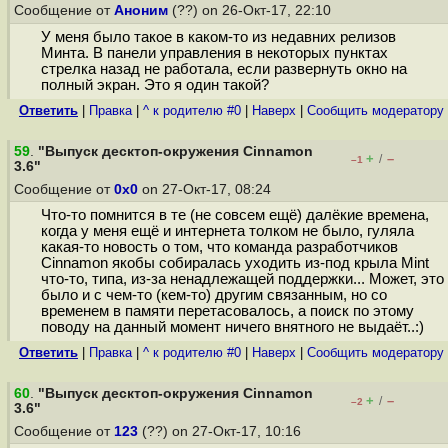
Сообщение от
Аноним
(??) on 26-Окт-17, 22:10
У меня было такое в каком-то из недавних релизов
Минта. В панели управления в некоторых пунктах
стрелка назад не работала, если развернуть окно на
полный экран. Это я один такой?
Ответить
|
Правка
|
^ к родителю #0
|
Наверх
|
Cообщить модератору
59
.
"Выпуск десктоп-окружения Cinnamon
+
–
/
–1
3.6"
Сообщение от
0x0
on 27-Окт-17, 08:24
Что-то помнится в те (не совсем ещё) далёкие времена,
когда у меня ещё и интернета толком не было, гуляла
какая-то новость о том, что команда разработчиков
Cinnamon якобы собиралась уходить из-под крыла Mint
что-то, типа, из-за ненадлежащей поддержки... Может, это
было и с чем-то (кем-то) другим связанным, но со
временем в памяти перетасовалось, а поиск по этому
поводу на данный момент ничего внятного не выдаёт..:)
Ответить
|
Правка
|
^ к родителю #0
|
Наверх
|
Cообщить модератору
60
.
"Выпуск десктоп-окружения Cinnamon
+
–
/
–2
3.6"
Сообщение от
123
(??) on 27-Окт-17, 10:16