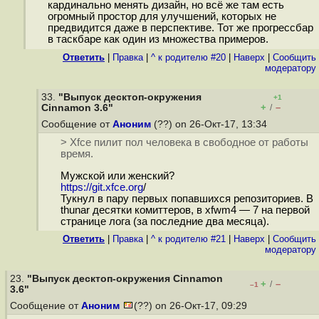
кардинально менять дизайн, но всё же там есть
огромный простор для улучшений, которых не
предвидится даже в перспективе. Тот же прогрессбар
в таскбаре как один из множества примеров.
Ответить
|
Правка
|
^ к родителю #20
|
Наверх
|
Cообщить
модератору
33.
"Выпуск десктоп-окружения
+1
+
–
Cinnamon 3.6"
/
Сообщение от
Аноним
(??) on 26-Окт-17, 13:34
> Xfce пилит пол человека в свободное от работы
время.
Мужской или женский?
https://git.xfce.org
/
Тукнул в пару первых попавшихся репозиториев. В
thunar десятки комиттеров, в xfwm4 — 7 на первой
странице лога (за последние два месяца).
Ответить
|
Правка
|
^ к родителю #21
|
Наверх
|
Cообщить
модератору
23.
"Выпуск десктоп-окружения Cinnamon
+
–
/
–1
3.6"
Сообщение от
Аноним
(??) on 26-Окт-17, 09:29