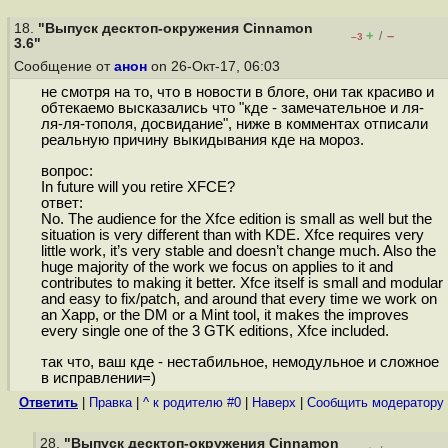
18.
"Выпуск десктоп-окружения Cinnamon
+
–
/
–3
3.6"
Сообщение от
анон
on 26-Окт-17, 06:03
не смотря на то, что в новости в блоге, они так красиво и
обтекаемо высказались что "кде - замечательное и ля-
ля-ля-тополя, досвидание", ниже в комментах отписали
реальную причину выкидывания кде на мороз.
вопрос:
In future will you retire XFCE?
ответ:
No. The audience for the Xfce edition is small as well but the
situation is very different than with KDE. Xfce requires very
little work, it’s very stable and doesn’t change much. Also the
huge majority of the work we focus on applies to it and
contributes to making it better. Xfce itself is small and modular
and easy to fix/patch, and around that every time we work on
an Xapp, or the DM or a Mint tool, it makes the improves
every single one of the 3 GTK editions, Xfce included.
так что, ваш кде - нестабильное, немодульное и сложное
в исправлении=)
Ответить
|
Правка
|
^ к родителю #0
|
Наверх
|
Cообщить модератору
28.
"Выпуск десктоп-окружения Cinnamon