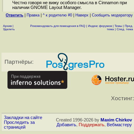
Честно говоря не вижу особого смысла в Cinnamon при
наличии GNOME Layout Manager.
Ответить
|
Правка
|
^ к родителю #0
|
Наверх
|
Cообщить модератору
Архив
|
Рекомендовать для помещения в FAQ
|
Индекс форумов
|
Темы
|
Пред.
Удалить
тема
|
След. тема
Партнёры:
Хостинг:
Закладки на сайте
Created 1996-2026 by
Maxim Chirkov
Проследить за
Добавить
,
Поддержать
,
Вебмастеру
страницей