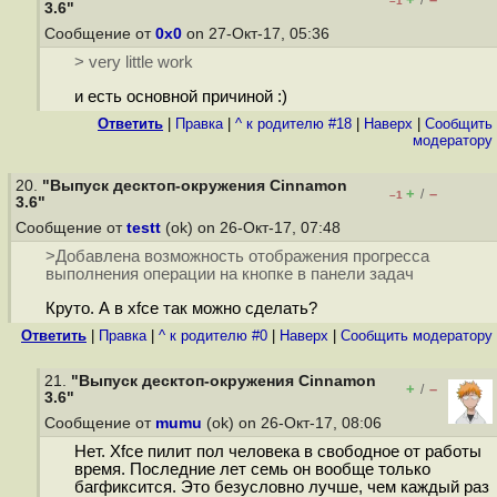
/
–1
3.6"
Сообщение от
0x0
on 27-Окт-17, 05:36
> very little work
и есть основной причиной :)
Ответить
|
Правка
|
^ к родителю #18
|
Наверх
|
Cообщить
модератору
20.
"Выпуск десктоп-окружения Cinnamon
+
–
/
–1
3.6"
Сообщение от
testt
(ok) on 26-Окт-17, 07:48
>Добавлена возможность отображения прогресса
выполнения операции на кнопке в панели задач
Круто. А в xfce так можно сделать?
Ответить
|
Правка
|
^ к родителю #0
|
Наверх
|
Cообщить модератору
21.
"Выпуск десктоп-окружения Cinnamon
+
–
/
3.6"
Сообщение от
mumu
(ok) on 26-Окт-17, 08:06
Нет. Xfce пилит пол человека в свободное от работы
время. Последние лет семь он вообще только
багфиксится. Это безусловно лучше, чем каждый раз