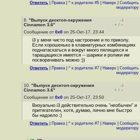
Ответить
|
Правка
|
^ к родителю #5
|
Наверх
|
Cообщить
модератору
8.
"Выпуск десктоп-окружения
–1
+
–
Cinnamon 3.6"
/
Сообщение от
0x0
on 25-Окт-17, 23:44
i3 у меня чисто под настроение и по приколу.
Если хорошенько в клавиатурных комбинациях
поднатаскаться и вокруг много пялящихся и
таращащихся имеется -- шарики и ролики им
посворачивать можно :))
Ответить
|
Правка
|
^ к родителю #7
|
Наверх
|
Cообщить
модератору
10.
"Выпуск десктоп-окружения
–1
+
–
Cinnamon 3.6"
/
Сообщение от
0x0
on 25-Окт-17, 23:50
Визуально i3 действительно очень "необычен" и
притягателен, хотя, думаю, лично мне быстро
бы надоело :)
Ответить
|
Правка
|
^ к родителю #7
|
Наверх
|
Cообщить
модератору