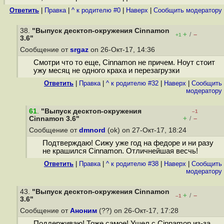
Ответить
|
Правка
|
^ к родителю #0
|
Наверх
|
Cообщить модератору
38.
"Выпуск десктоп-окружения Cinnamon
+
–
/
+1
3.6"
Сообщение от
srgaz
on 26-Окт-17, 14:36
Смотри что то еще, Cinnamon не причем. Ноут стоит
ужу месяц не одного краха и перезагрузки
Ответить
|
Правка
|
^ к родителю #32
|
Наверх
|
Cообщить
модератору
61
.
"Выпуск десктоп-окружения
–1
+
–
Cinnamon 3.6"
/
Сообщение от
dmnord
(ok) on 27-Окт-17, 18:24
Подтверждаю! Сижу уже год на федоре и ни разу
не крашился Cinnamon. Отличнейшая весчь!
Ответить
|
Правка
|
^ к родителю #38
|
Наверх
|
Cообщить
модератору
43.
"Выпуск десктоп-окружения Cinnamon
+
–
/
–1
3.6"
Сообщение от
Аноним
(??) on 26-Окт-17, 17:28
Поддерживаю! Тоже самое! Ушел с Cinnamon из-за