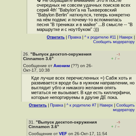
🔄 Не обращайте внимания! Это я после
очередных не совсем удачных поисков всех
серий 4th' "Babylon"а на Тыкверовский
"Babylon Berlin" наткнулся, теперь конкретно
на нём подвис и почему-то вспомнилась
песня "В трениках и в майке" ...В смысле -- "В
маршрутке и с ноутбуком" :)))
Ответить
|
Правка
|
^ к родителю #11
|
Наверх
|
Cообщить модератору
26.
"Выпуск десктоп-окружения
–1
+
–
Cinnamon 3.6"
/
Сообщение от
Аноним
(??) on 26-
Окт-17, 10:38
Кде лучше всех перечисленных =) Сабж хоть и
развивается вроде бы в нужном направлении, но
выглядит yбго и никакого желания опять
метаться не вызывает. В кде есть киллepфичи,
которые непортируемы в другие ДЕ пока.
Ответить
|
Правка
|
^ к родителю #7
|
Наверх
|
Cообщить
модератору
31.
"Выпуск десктоп-окружения
–5
+
–
Cinnamon 3.6"
/
Сообщение от
VEF
on 26-Окт-17, 11:54