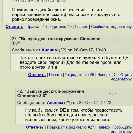
> GNOME Online Accounts
Прикольное дизайнерское решение — взять
нарисованный для смартфона список и засунуть его
ровно посередине окна.
Ответить
|
Правка
|
^ к родителю #0
|
Наверх
|
Cообщить модератору
27.
"Выпуск десктоп-окружения Cinnamon
+
–
/
3.6"
Сообщение от
Аноним
(??) on 26-Окт-17, 10:40
Так он только на смартфоне и нужен. Кто будет в ДЕ
вводить свои пароли? Для почты одна прога, для
этого другая и т д.
Ответить
|
Правка
|
^ к родителю #6
|
Наверх
|
Cообщить
модератору
42.
"Выпуск десктоп-окружения
+
–
/
Cinnamon 3.6"
Сообщение от
Аноним
(??) on 26-Окт-17, 17:22
Ну ка бы смысл DE в том, чтобы предоставить
полный набор софта для повседнесного
использования, кроме узкоспециального.
Ответить
|
Правка
|
^ к родителю #27
|
Наверх
|
Cообщить
модератору