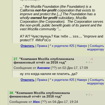
..." the Mozilla Foundation (the Foundation) is a
California
not-for-profit
corporation that exists to
improve and protect the [,,,] The Foundation has a
wholly
-owned for-profit
subsidiary, Mozilla
Corporation (the Corporation). The Corporation serves
the non-profit, public benefit goals of its parent and the
vast Mozilla community "...
А? А!? Чувствуешь? Как тебя ... эээ.... "improve and
protect"
!! #MoFoCo
Ответить
|
Правка
|
^ к родителю #25
|
Наверх
|
Cообщить
модератору
27
.
"Компания Mozilla опубликовала
–1
+
–
финансовый отчёт за 2016 год"
/
Сообщение от
Аноним
(??) on 02-Дек-17, 17:09
ну это когда налоги не платить, да?
Ответить
|
Правка
|
^ к родителю #25
|
Наверх
|
Cообщить
модератору
38
.
"Компания Mozilla опубликовала
+
–
/
финансовый отчёт за 2016 год"
Сообщение от
Alex
(??) on 04-Дек-17, 19:24