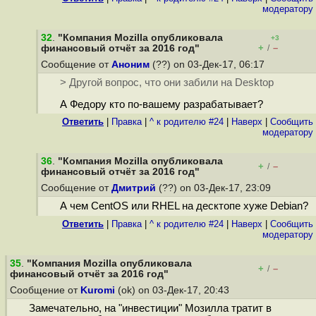
модератору
32
.
"Компания Mozilla опубликовала
+3
+
–
финансовый отчёт за 2016 год"
/
Сообщение от
Аноним
(??) on 03-Дек-17, 06:17
> Другой вопрос, что они забили на Desktop
А Федору кто по-вашему разрабатывает?
Ответить
|
Правка
|
^ к родителю #24
|
Наверх
|
Cообщить
модератору
36
.
"Компания Mozilla опубликовала
+
–
/
финансовый отчёт за 2016 год"
Сообщение от
Дмитрий
(??) on 03-Дек-17, 23:09
А чем CentOS или RHEL на десктопе хуже Debian?
Ответить
|
Правка
|
^ к родителю #24
|
Наверх
|
Cообщить
модератору
35
.
"Компания Mozilla опубликовала
+
–
/
финансовый отчёт за 2016 год"
Сообщение от
Kuromi
(ok) on 03-Дек-17, 20:43
Замечательно, на "инвестиции" Мозилла тратит в