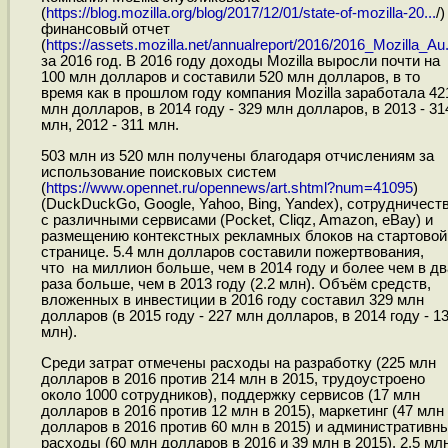
(
https://blog.mozilla.org/blog/2017/12/01/state-of-mozilla-20...
/)
финансовый отчет
(
https://assets.mozilla.net/annualreport/2016/2016_Mozilla_Au.
за 2016 год. В 2016 году доходы Mozilla выросли почти на
100 млн долларов и составили 520 млн долларов, в то
время как в прошлом году компания Mozilla заработала 42
млн долларов, в 2014 году - 329 млн долларов, в 2013 - 31
млн, 2012 - 311 млн.
503 млн из 520 млн получены благодаря отчислениям за
использование поисковых систем
(
https://www.opennet.ru/opennews/art.shtml?num=41095
)
(DuckDuckGo, Google, Yahoo, Bing, Yandex), сотрудничест
с различными сервисами (Pocket, Cliqz, Amazon, eBay) и
размещению контекстных рекламных блоков на стартовой
странице. 5.4 млн долларов составили пожертвования,
что на миллион больше, чем в 2014 году и более чем в дв
раза больше, чем в 2013 году (2.2 млн). Объём средств,
вложенных в инвестиции в 2016 году составил 329 млн
долларов (в 2015 году - 227 млн долларов, в 2014 году - 1
млн).
Среди затрат отмечены расходы на разработку (225 млн
долларов в 2016 против 214 млн в 2015, трудоустроено
около 1000 сотрудников), поддержку сервисов (17 млн
долларов в 2016 против 12 млн в 2015), маркетинг (47 млн
долларов в 2016 против 60 млн в 2015) и административн
расходы (60 млн долларов в 2016 и 39 млн в 2015). 2.5 мл