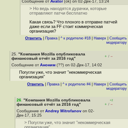
Сообщение от
Avator
(ok) on 02-Дек-17, 13:24
> Но ведь находятся дурачки, которые
отправляют патчи бесплатно
Какая связь? Что плохого в отправке патчей
даже если за FF стоит коммерческая
организация?
Ответить
|
Правка
|
^ к родителю #18
|
Наверх
|
Cообщить
модератору
25.
"Компания Mozilla опубликовала
+
–
/
финансовый отчёт за 2016 год"
Сообщение от
Аноним
(??) on 02-Дек-17, 14:02
Погугли уже, что значит "некоммерческая
организация"
Ответить
|
Правка
|
^ к родителю #4
|
Наверх
|
Cообщить
модератору
26
.
"Компания Mozilla опубликовала
+2
+
–
финансовый отчёт за 2016 год"
/
Сообщение от
Andrey Mitrofanov
on 02-
Дек-17, 15:25
> Погугли уже, что значит "некоммерческая
организация"