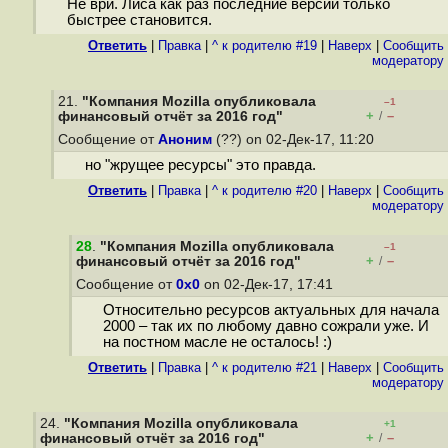
Не ври. Лиса как раз последние версии только
быстрее становится.
Ответить
|
Правка
|
^ к родителю #19
|
Наверх
|
Cообщить
модератору
21.
"Компания Mozilla опубликовала
–1
+
–
финансовый отчёт за 2016 год"
/
Сообщение от
Аноним
(??) on 02-Дек-17, 11:20
но "жрущее ресурсы" это правда.
Ответить
|
Правка
|
^ к родителю #20
|
Наверх
|
Cообщить
модератору
28
.
"Компания Mozilla опубликовала
–1
+
–
финансовый отчёт за 2016 год"
/
Сообщение от
0x0
on 02-Дек-17, 17:41
Относительно ресурсов актуальных для начала
2000 ‒ так их по любому давно сожрали уже. И
на постном масле не осталось! :)
Ответить
|
Правка
|
^ к родителю #21
|
Наверх
|
Cообщить
модератору
24.
"Компания Mozilla опубликовала
+1
+
–
финансовый отчёт за 2016 год"
/