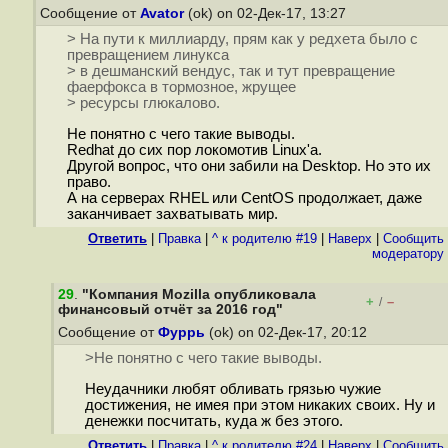
Сообщение от
Avator
(ok) on 02-Дек-17, 13:27
> На пути к миллиарду, прям как у редхета было с
превращением линукса
> в дешманский вендус, так и тут превращение
фаерфокса в тормозное, жрущее
> ресурсы глюкалово.
Не понятно с чего такие выводы.
Redhat до сих пор локомотив Linux'а.
Другой вопрос, что они забили на Desktop. Но это их
право.
А на серверах RHEL или CentOS продолжает, даже
заканчивает захватывать мир.
Ответить
|
Правка
|
^ к родителю #19
|
Наверх
|
Cообщить
модератору
29
.
"Компания Mozilla опубликовала
+
–
/
финансовый отчёт за 2016 год"
Сообщение от
Фуррь
(ok) on 02-Дек-17, 20:12
>Не понятно с чего такие выводы.
Неудачники любят обливать грязью чужие
достижения, не имея при этом никаких своих. Ну и
денежки посчитать, куда ж без этого.
Ответить
|
Правка
|
^ к родителю #24
|
Наверх
|
Cообщить