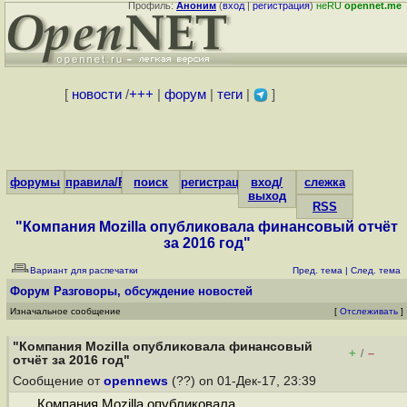
Профиль:
Аноним
(
вход
|
регистрация
)
неRU
opennet.me
[
новости
/
+++
|
форум
|
теги
|
]
форумы
правила/FAQ
поиск
регистрация
вход/
слежка
выход
RSS
"Компания Mozilla опубликовала финансовый отчёт
за 2016 год"
Вариант для распечатки
Пред. тема
|
След. тема
Форум
Разговоры, обсуждение новостей
Изначальное сообщение
[
Отслеживать
]
"Компания Mozilla опубликовала финансовый
+
–
/
отчёт за 2016 год"
Сообщение от
opennews
(??) on 01-Дек-17, 23:39
Компания Mozilla опубликовала