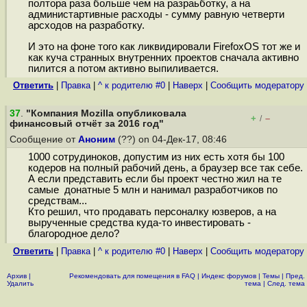
полтора раза больше чем на разраьботку, а на
администартивные расходы - сумму равную четверти
арсходов на разработку.
И это на фоне того как ликвидировали FirefoxOS тот же и
как куча странных внутренних проектов сначала активно
пилится а потом активно выпиливается.
Ответить
|
Правка
|
^ к родителю #0
|
Наверх
|
Cообщить модератору
37
.
"Компания Mozilla опубликовала
+
–
/
финансовый отчёт за 2016 год"
Сообщение от
Аноним
(??) on 04-Дек-17, 08:46
1000 сотрудиноков, допустим из них есть хотя бы 100
кодеров на полный рабочий день, а браузер все так себе.
А если представить если бы проект честно жил на те
самые донатные 5 млн и нанимал разработчиков по
средствам...
Кто решил, что продавать персоналку юзверов, а на
вырученные средства куда-то инвестировать -
благородное дело?
Ответить
|
Правка
|
^ к родителю #0
|
Наверх
|
Cообщить модератору
Архив
|
Рекомендовать для помещения в FAQ
|
Индекс форумов
|
Темы
|
Пред.
Удалить
тема
|
След. тема