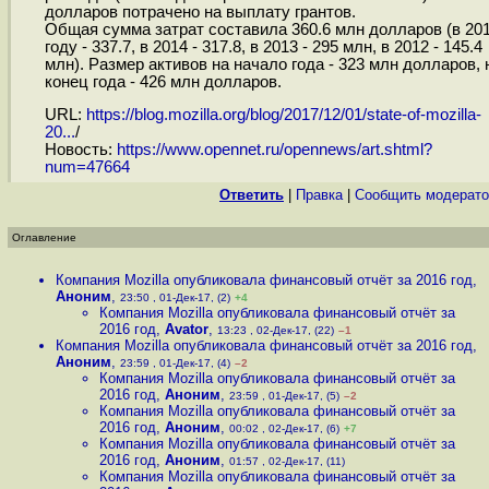
долларов потрачено на выплату грантов.
Общая сумма затрат составила 360.6 млн долларов (в 20
году - 337.7, в 2014 - 317.8, в 2013 - 295 млн, в 2012 - 145.4
млн). Размер активов на начало года - 323 млн долларов, 
конец года - 426 млн долларов.
URL:
https://blog.mozilla.org/blog/2017/12/01/state-of-mozilla-
20...
/
Новость:
https://www.opennet.ru/opennews/art.shtml?
num=47664
Ответить
|
Правка
|
Cообщить модерато
Оглавление
Компания Mozilla опубликовала финансовый отчёт за 2016 год
,
Аноним
,
23:50 , 01-Дек-17, (2)
+4
Компания Mozilla опубликовала финансовый отчёт за
2016 год
,
Avator
,
13:23 , 02-Дек-17, (22)
–1
Компания Mozilla опубликовала финансовый отчёт за 2016 год
,
Аноним
,
23:59 , 01-Дек-17, (4)
–2
Компания Mozilla опубликовала финансовый отчёт за
2016 год
,
Аноним
,
23:59 , 01-Дек-17, (5)
–2
Компания Mozilla опубликовала финансовый отчёт за
2016 год
,
Аноним
,
00:02 , 02-Дек-17, (6)
+7
Компания Mozilla опубликовала финансовый отчёт за
2016 год
,
Аноним
,
01:57 , 02-Дек-17, (11)
Компания Mozilla опубликовала финансовый отчёт за