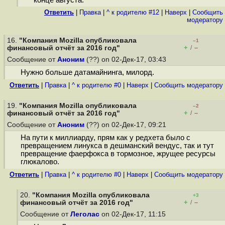
конце августа.
Ответить
|
Правка
|
^ к родителю #12
|
Наверх
|
Cообщить
модератору
16.
"Компания Mozilla опубликовала
–1
+
–
финансовый отчёт за 2016 год"
/
Сообщение от
Аноним
(??) on 02-Дек-17, 03:43
Нужно больше датамайнинга, милорд.
Ответить
|
Правка
|
^ к родителю #0
|
Наверх
|
Cообщить модератору
19.
"Компания Mozilla опубликовала
–2
+
–
финансовый отчёт за 2016 год"
/
Сообщение от
Аноним
(??) on 02-Дек-17, 09:21
На пути к миллиарду, прям как у редхета было с
превращением линукса в дешманский вендус, так и тут
превращение фаерфокса в тормозное, жрущее ресурсы
глюкалово.
Ответить
|
Правка
|
^ к родителю #0
|
Наверх
|
Cообщить модератору
20.
"Компания Mozilla опубликовала
+3
+
–
финансовый отчёт за 2016 год"
/
Сообщение от
Леголас
on 02-Дек-17, 11:15