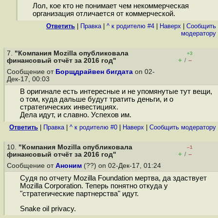
Лол, кое кто не понимает чем некоммерческая
организация отличается от коммерческой.
Ответить
|
Правка
|
^ к родителю #4
|
Наверх
|
Cообщить
модератору
7.
"Компания Mozilla опубликовала
+3
+
–
финансовый отчёт за 2016 год"
/
Сообщение от
Борщдрайвен бигдата
on 02-
Дек-17, 00:03
В оригинале есть интересные и не упомянутые тут вещи,
о том, куда дальше будут тратить деньги, и о
стратегических инвестициях.
Дела идут, и славно. Успехов им.
Ответить
|
Правка
|
^ к родителю #0
|
Наверх
|
Cообщить модератору
10.
"Компания Mozilla опубликовала
–1
+
–
финансовый отчёт за 2016 год"
/
Сообщение от
Аноним
(??) on 02-Дек-17, 01:24
Судя по отчету Mozilla Foundation мертва, да здаствует
Mozilla Corporation. Теперь понятно откуда у
"стратегические партнерства" идут.
Snake oil privacy.