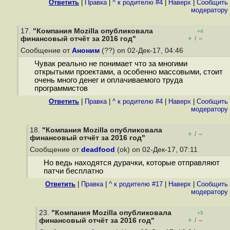
Ответить
|
Правка
|
^ к родителю #4
|
Наверх
|
Cообщить
модератору
17.
"Компания Mozilla опубликовала
+4
+
–
финансовый отчёт за 2016 год"
/
Сообщение от
Аноним
(??) on 02-Дек-17, 04:46
Чувак реально не понимает что за многими
открытыми проектами, а особенно массовыми, стоит
очень много денег и оплачиваемого труда
программистов
Ответить
|
Правка
|
^ к родителю #4
|
Наверх
|
Cообщить
модератору
18.
"Компания Mozilla опубликовала
+
–
/
финансовый отчёт за 2016 год"
Сообщение от
deadfood
(ok) on 02-Дек-17, 07:11
Но ведь находятся дурачки, которые отправляют
патчи бесплатно
Ответить
|
Правка
|
^ к родителю #17
|
Наверх
|
Cообщить
модератору
23.
"Компания Mozilla опубликовала
+5
+
–
финансовый отчёт за 2016 год"
/