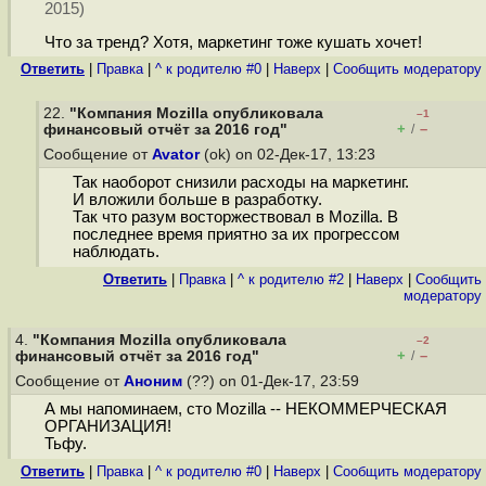
2015)
Что за тренд? Хотя, маркетинг тоже кушать хочет!
Ответить
|
Правка
|
^ к родителю #0
|
Наверх
|
Cообщить модератору
22.
"Компания Mozilla опубликовала
–1
+
–
финансовый отчёт за 2016 год"
/
Сообщение от
Avator
(ok) on 02-Дек-17, 13:23
Так наоборот снизили расходы на маркетинг.
И вложили больше в разработку.
Так что разум восторжествовал в Mozilla. В
последнее время приятно за их прогрессом
наблюдать.
Ответить
|
Правка
|
^ к родителю #2
|
Наверх
|
Cообщить
модератору
4.
"Компания Mozilla опубликовала
–2
+
–
финансовый отчёт за 2016 год"
/
Сообщение от
Аноним
(??) on 01-Дек-17, 23:59
А мы напоминаем, сто Mozilla -- НЕКОММЕРЧЕСКАЯ
ОРГАНИЗАЦИЯ!
Тьфу.
Ответить
|
Правка
|
^ к родителю #0
|
Наверх
|
Cообщить модератору