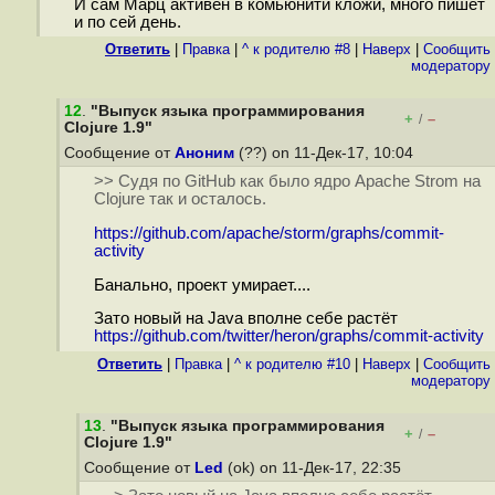
И сам Марц активен в комьюнити кложи, много пишет
и по сей день.
Ответить
|
Правка
|
^ к родителю #8
|
Наверх
|
Cообщить
модератору
12
.
"Выпуск языка программирования
+
–
/
Clojure 1.9"
Сообщение от
Аноним
(??) on 11-Дек-17, 10:04
>> Судя по GitHub как было ядро Apache Strom на
Clojure так и осталось.
https://github.com/apache/storm/graphs/commit-
activity
Банально, проект умирает....
Зато новый на Java вполне себе растёт
https://github.com/twitter/heron/graphs/commit-activity
Ответить
|
Правка
|
^ к родителю #10
|
Наверх
|
Cообщить
модератору
13
.
"Выпуск языка программирования
+
–
/
Clojure 1.9"
Сообщение от
Led
(ok) on 11-Дек-17, 22:35