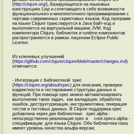
(
http://clojure.org
/), базирующегося на языковых
конструкциях Lisp и сочетающего в себе возможности
функционального и многопоточного программирования с
чертами современных скриптовых языков. Код программ
на языке Clojure транслируется в Java байт-код и
выполняется на виртуальной машине JVM. Код
компилятора Clojure, библиотек и runtime-компонентов
распространяется в рамках лицензии Eclipse Public
License.
Из ключевых улучшений
(
https://github.com/clojure/clojure/blob/master/changes.md
)
отмечается:
- Интеграция с библиотекой spec
(
https://clojure.org/about/spec
) для описания, проверки
корректности и тестирования структуры данных и
функций. При помощи spec можно автоматизировать
выполнение таких задач, как валидация, обработка
ошибок, деструктуризация, инструментовка, генерация
тестов и тестовых данных. В Clojure поддержка spec
добавлена через две библиотеки: spec.alpha -
непосредственно реализация spec и core.specs.alpha -
спецификации для языка Clojure. Обе библиотеки пока
имеют уровень качества альфа-версии;