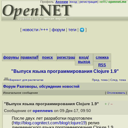
Профиль:
Аноним
(
вход
|
регистрация
)
неRU
opennet.me
[
новости
/
+++
|
форум
|
теги
|
]
форумы
правила/FAQ
поиск
регистрация
вход/
слежка
выход
RSS
"Выпуск языка программирования Clojure 1.9"
Вариант для распечатки
Пред. тема
|
След. тема
Форум
Разговоры, обсуждение новостей
Изначальное сообщение
[
Отслеживать
]
"Выпуск языка программирования Clojure 1.9"
+
–
/
Сообщение от
opennews
on 09-Дек-17, 09:50
После двух лет разработки подготовлен
(
http://blog.cognitect.com/blog/clojure19
) релиз
динамического языка программирования Clojure 1.9