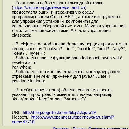
- Реализован набор утилит командной строки
(
https://clojure.org/guides/deps_and_cli
),
предоставляющих интерактивную среду
программирования Clojure REPL, а также инструменты
для упрощения установки, компоненты для
использование сборочной системы Maven и управления
локальными зависимостями, API для управления
classpath;
- В clojure.core добавлена большая порция предикатов и
типов, включая "boolean?", "int?", "double?", "uuid?", "any?",
"ident?", "bytes?";
- Добавлены новые функции bounded-count, swap-vals!,
reset-vals! и
halt-when;
- Добавлен протокол Inst для типов, манипулирующих
отрезками времени (применим для java.util.Date и
java.time.Instant);
- В отображениях (map) обеспечена возможность
указания пространств имён для ключей, например
'#:car{:make "Jeep" :model "Wrangler"}'.
URL:
http://blog.cognitect.com/blog/clojure19
Новость:
https://www.opennet.ru/opennews/art.shtml?
num=47710
Ответить
|
Правка
|
Cообщить модератору