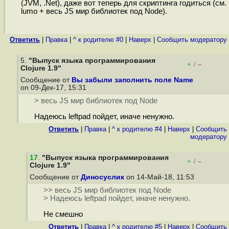
(JVM, .Net), даже вот теперь для скриптинга годиться (см.
lumo + весь JS мир библиотек под Node).
Ответить
|
Правка
|
^ к родителю #0
|
Наверх
|
Cообщить модератору
5.
"Выпуск языка программирования
+
–
/
Clojure 1.9"
Сообщение от
Вы забыли заполнить поле Name
on 09-Дек-17, 15:31
> весь JS мир библиотек под Node
Надеюсь leftpad пойдет, иначе ненужно.
Ответить
|
Правка
|
^ к родителю #4
|
Наверх
|
Cообщить
модератору
17
.
"Выпуск языка программирования
+
–
/
Clojure 1.9"
Сообщение от
Диносуслик
on 14-Май-18, 11:53
>> весь JS мир библиотек под Node
> Надеюсь leftpad пойдет, иначе ненужно.
Не смешно
Ответить
|
Правка
|
^ к родителю #5
|
Наверх
|
Cообщить