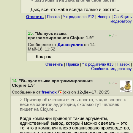
> Зато новый на Java вполне себе растёт
Дык, всё что жабе всегда только и растёт...
Ответить
|
Правка
|
^ к родителю #12
|
Наверх
|
Cообщить
модератору
15
.
"Выпуск языка
+
–
/
программирования Clojure 1.9"
Сообщение от
Диносуслик
on 14-
Май-18, 11:52
Как рак
Ответить
|
Правка
|
^ к родителю #13
|
Наверх
|
Cообщить модератору
14
.
"Выпуск языка программирования
+
–
/
Clojure 1.9"
Сообщение от
freehck
(ok) on 12-Дек-17, 20:25
> Причину объяснили очень просто, задав вопрос к
весьма забитой аудитории, сколько тут человек
пишет на Clojure...
Когда компании приводят такие аргументы,
единственный вывод, который можно сделать -- это
то, что в компании плохо организовано производство,
возрасла текучка кадров, временные решения стали