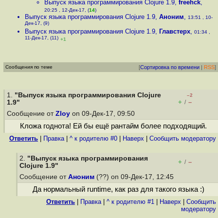
Выпуск языка программирования Clojure 1.9
,
freehck
,
20:25 , 12-Дек-17, (
14
)
Выпуск языка программирования Clojure 1.9
,
Аноним
,
13:51 , 10-
Дек-17, (9)
Выпуск языка программирования Clojure 1.9
,
Главстерх
,
01:34 ,
11-Дек-17, (11)
+1
Сообщения по теме
[
Сортировка по времени
|
RSS
]
1.
"Выпуск языка программирования Clojure
–2
+
–
1.9"
/
Сообщение от
Zloy
on 09-Дек-17, 09:50
Кложа годнота! Ей бы ещё рантайм более подходящий.
Ответить
|
Правка
|
^ к родителю #0
|
Наверх
|
Cообщить модератору
2.
"Выпуск языка программирования
+
–
/
Clojure 1.9"
Сообщение от
Аноним
(??) on 09-Дек-17, 12:45
Да нормальный runtime, как раз для такого языка :)
Ответить
|
Правка
|
^ к родителю #1
|
Наверх
|
Cообщить
модератору