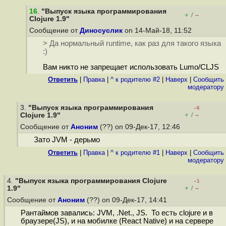
16
.
"Выпуск языка программирования
+
–
/
Clojure 1.9"
Сообщение от
Диносуслик
on 14-Май-18, 11:52
> Да нормальный runtime, как раз для такого языка
:)
Вам никто не запрещает использовать Lumo/CLJS
Ответить
|
Правка
|
^ к родителю #2
|
Наверх
|
Cообщить
модератору
3.
"Выпуск языка программирования
–6
+
–
Clojure 1.9"
/
Сообщение от
Аноним
(??) on 09-Дек-17, 12:46
Зато JVM - дерьмо
Ответить
|
Правка
|
^ к родителю #1
|
Наверх
|
Cообщить
модератору
4.
"Выпуск языка программирования Clojure
–1
+
–
1.9"
/
Сообщение от
Аноним
(??) on 09-Дек-17, 14:41
Рантаймов завались: JVM, .Net., JS. То есть clojure и в
браузере(JS), и на мобилке (React Native) и на сервере