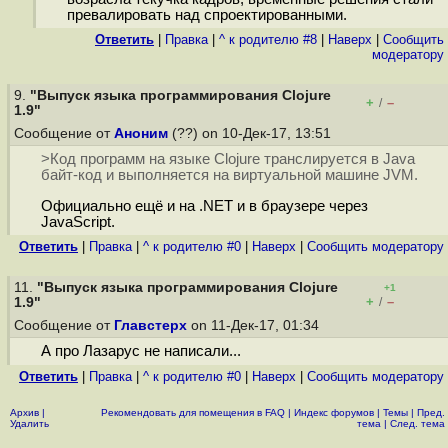
превалировать над спроектированными.
Ответить
|
Правка
|
^ к родителю #8
|
Наверх
|
Cообщить
модератору
9.
"Выпуск языка программирования Clojure
+
–
/
1.9"
Сообщение от
Аноним
(??) on 10-Дек-17, 13:51
>Код программ на языке Clojure транслируется в Java
байт-код и выполняется на виртуальной машине JVM.
Официально ещё и на .NET и в браузере через
JavaScript.
Ответить
|
Правка
|
^ к родителю #0
|
Наверх
|
Cообщить модератору
11.
"Выпуск языка программирования Clojure
+1
+
–
1.9"
/
Сообщение от
Главстерх
on 11-Дек-17, 01:34
А про Лазарус не написали...
Ответить
|
Правка
|
^ к родителю #0
|
Наверх
|
Cообщить модератору
Архив
|
Рекомендовать для помещения в FAQ
|
Индекс форумов
|
Темы
|
Пред.
Удалить
тема
|
След. тема