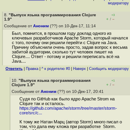
модератору
8.
"Выпуск языка программирования Clojure
+3
+
–
1.9"
/
Сообщение от
Аноним
(??) on 10-Дек-17, 11:14
Был, помнится, в прошлом году доклад одного из
ключевых разработчиков Apache Storm, который начался
с того, почему они решили перейти с Clojure на Java.
Причину объяснили очень просто, задав вопрос к весьма
забитой аудитории, сколько тут человек пишет на
Clojure.... Ответ - потому и решили переписать всё на
Java....
Ответить
|
Правка
|
^ к родителю #0
|
Наверх
|
Cообщить модератору
10.
"Выпуск языка программирования
+1
+
–
Clojure 1.9"
/
Сообщение от
Аноним
(??) on 10-Дек-17, 20:41
Судя по GitHub как было ядро Apache Strom на
Clojure так и осталось.
https://github.com/apache/storm/tree/master/storm-
core/src/c...
К тому же Натан Марц (автор Storm) много писал о
том, что дала ему кложа при разработке Storm.