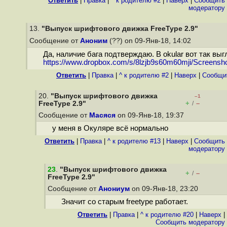
Ответить
|
Правка
|
^ к родителю #2
|
Наверх
|
Cообщить
модератору
13.
"Выпуск шрифтового движка FreeType 2.9"
Сообщение от
Аноним
(??) on 09-Янв-18, 14:02
Да, наличие бага подтверждаю. В okular вот так выг
https://www.dropbox.com/s/8lzjb9s60m60mji/Screensho
Ответить
|
Правка
|
^ к родителю #2
|
Наверх
|
Cообщи
20.
"Выпуск шрифтового движка
–1
+
–
FreeType 2.9"
/
Сообщение от
Масяся
on 09-Янв-18, 19:37
у меня в Окуляре всё нормально
Ответить
|
Правка
|
^ к родителю #13
|
Наверх
|
Cообщить
модератору
23
.
"Выпуск шрифтового движка
+
–
/
FreeType 2.9"
Сообщение от
Анониум
on 09-Янв-18, 23:20
Значит со старым freetype работает.
Ответить
|
Правка
|
^ к родителю #20
|
Наверх
|
Cообщить модератору