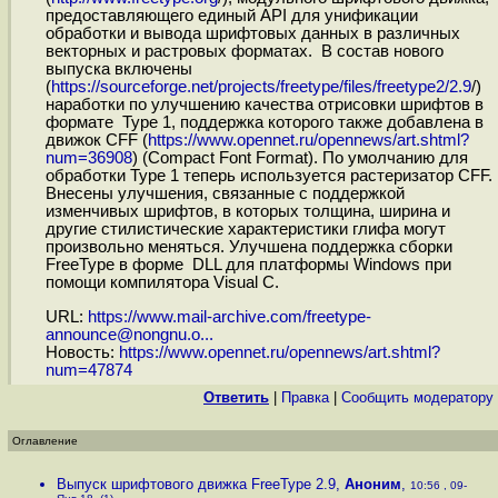
предоставляющего единый API для унификации
обработки и вывода шрифтовых данных в различных
векторных и растровых форматах. В состав нового
выпуска включены
(
https://sourceforge.net/projects/freetype/files/freetype2/2.9
/)
наработки по улучшению качества отрисовки шрифтов в
формате Type 1, поддержка которого также добавлена в
движок CFF (
https://www.opennet.ru/opennews/art.shtml?
num=36908
) (Compact Font Format). По умолчанию для
обработки Type 1 теперь используется растеризатор CFF.
Внесены улучшения, связанные с поддержкой
изменчивых шрифтов, в которых толщина, ширина и
другие стилистические характеристики глифа могут
произвольно меняться. Улучшена поддержка сборки
FreeType в форме DLL для платформы Windows при
помощи компилятора Visual C.
URL:
https://www.mail-archive.com/freetype-
announce@nongnu.o...
Новость:
https://www.opennet.ru/opennews/art.shtml?
num=47874
Ответить
|
Правка
|
Cообщить модератору
Оглавление
Выпуск шрифтового движка FreeType 2.9
,
Аноним
,
10:56 , 09-