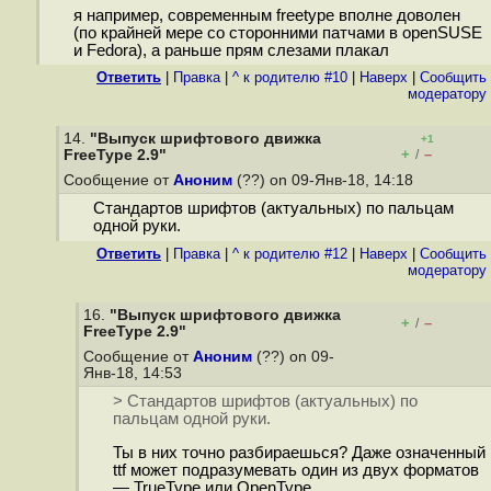
я например, современным freetype вполне доволен
(по крайней мере со сторонними патчами в openSUSE
и Fedora), а раньше прям слезами плакал
Ответить
|
Правка
|
^ к родителю #10
|
Наверх
|
Cообщить
модератору
14.
"Выпуск шрифтового движка
+1
+
–
FreeType 2.9"
/
Сообщение от
Аноним
(??) on 09-Янв-18, 14:18
Стандартов шрифтов (актуальных) по пальцам
одной руки.
Ответить
|
Правка
|
^ к родителю #12
|
Наверх
|
Cообщить
модератору
16.
"Выпуск шрифтового движка
+
–
/
FreeType 2.9"
Сообщение от
Аноним
(??) on 09-
Янв-18, 14:53
> Стандартов шрифтов (актуальных) по
пальцам одной руки.
Ты в них точно разбираешься? Даже означенный
ttf может подразумевать один из двух форматов
— TrueType или OpenType.