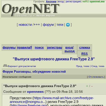
Профиль:
Аноним
(
вход
|
регистрация
)
неRU
opennet.me
[
новости
/
+++
|
форум
|
теги
|
]
форумы
правила/FAQ
поиск
регистрация
вход/
слежка
выход
RSS
"Выпуск шрифтового движка FreeType 2.9"
Вариант для распечатки
Пред. тема
|
След. тема
Форум
Разговоры, обсуждение новостей
Изначальное сообщение
[
Отслеживать
]
"Выпуск шрифтового движка FreeType 2.9"
+
–
/
Сообщение от
opennews
(??) on 09-Янв-18, 10:56
Представлен (
https://www.mail-archive.com/freetype-
announce@nongnu.o...
) релиз FreeType 2.9
(
http://www.freetype.org
/), модульного шрифтового движка,