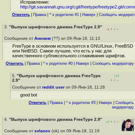
Исправление:
http://git.savannah.gnu.org/cgit/freetype/freetype2.git/comm
Ответить
|
Правка
|
^ к родителю #1
|
Наверх
|
Cообщить модерат
3.
"Выпуск шрифтового движка FreeType 2.9"
+
–
/
–1
Сообщение от
Аноним
(??) on 09-Янв-18, 11:13
FreeType в основном используется в GNU/Linux, FreeBSD
или NetBSD. Самое лучшее, что есть у нас для
качественного субпиксельного сглаживания шрифтов.
Ответить
|
Правка
|
^ к родителю #0
|
Наверх
|
Cообщить модератору
5.
"Выпуск шрифтового движка FreeType
+12
+
–
2.9"
/
Сообщение от
reddit user
on 09-Янв-18, 11:28
good bot
Ответить
|
Правка
|
^ к родителю #3
|
Наверх
|
Cообщить
модератору
4.
"Выпуск шрифтового движка FreeType 2.9"
+
–
/
+2
Сообщение от
svlasov
(ok) on 09-Янв-18, 11:19