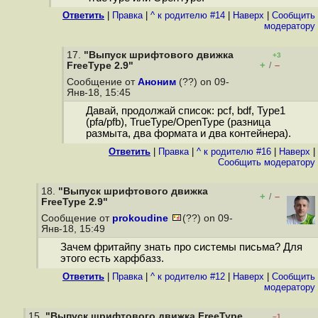
Ответить
|
Правка
|
^ к родителю #14
|
Наверх
|
Cообщить
модератору
17.
"Выпуск шрифтового движка
+3
+
–
FreeType 2.9"
/
Сообщение от
Аноним
(??) on 09-
Янв-18, 15:45
Давай, продолжай список: pcf, bdf, Type1
(pfa/pfb), TrueType/OpenType (разница
размыта, два формата и два контейнера).
Ответить
|
Правка
|
^ к родителю #16
|
Наверх
|
Cообщить модератору
18.
"Выпуск шрифтового движка
+
–
/
FreeType 2.9"
Сообщение от
prokoudine
(??) on 09-
Янв-18, 15:49
Зачем фритайпу знать про системы письма? Для
этого есть харфбазз.
Ответить
|
Правка
|
^ к родителю #12
|
Наверх
|
Cообщить
модератору
15.
"Выпуск шрифтового движка FreeType
–1