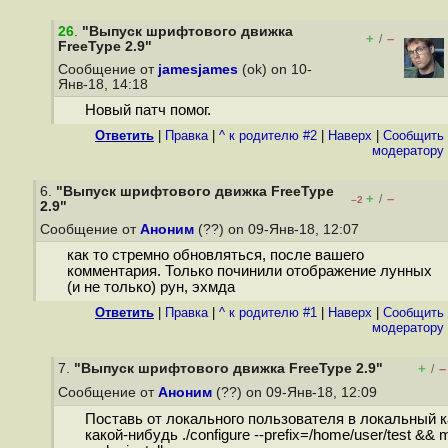
26
.
"Выпуск шрифтового движка
+
–
/
FreeType 2.9"
Сообщение от
jamesjames
(ok) on 10-
Янв-18, 14:18
Новый патч помог.
Ответить
|
Правка
|
^ к родителю #2
|
Наверх
|
Cообщить
модератору
6.
"Выпуск шрифтового движка FreeType
+
–
/
–2
2.9"
Сообщение от
Аноним
(??) on 09-Янв-18, 12:07
как то стремно обновляться, после вашего
комментария. Только починили отображение лунных
(и не только) рун, эхмда
Ответить
|
Правка
|
^ к родителю #1
|
Наверх
|
Cообщить
модератору
7.
"Выпуск шрифтового движка FreeType 2.9"
+
–
/
Сообщение от
Аноним
(??) on 09-Янв-18, 12:09
Поставь от локального пользователя в локальный к
какой-нибудь ./configure --prefix=/home/user/test &&