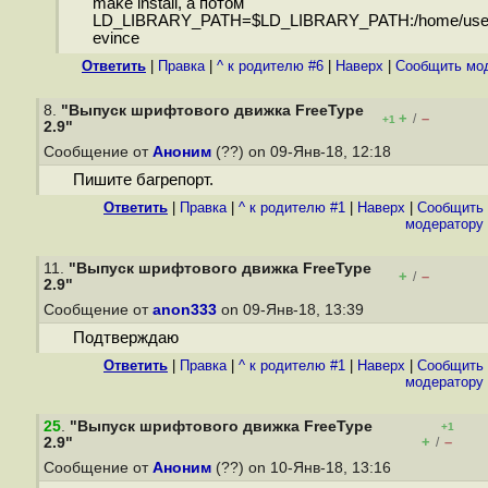
make install, а потом
LD_LIBRARY_PATH=$LD_LIBRARY_PATH:/home/user/t
evince
Ответить
|
Правка
|
^ к родителю #6
|
Наверх
|
Cообщить мо
8.
"Выпуск шрифтового движка FreeType
+
–
/
+1
2.9"
Сообщение от
Аноним
(??) on 09-Янв-18, 12:18
Пишите багрепорт.
Ответить
|
Правка
|
^ к родителю #1
|
Наверх
|
Cообщить
модератору
11.
"Выпуск шрифтового движка FreeType
+
–
/
2.9"
Сообщение от
anon333
on 09-Янв-18, 13:39
Подтверждаю
Ответить
|
Правка
|
^ к родителю #1
|
Наверх
|
Cообщить
модератору
25
.
"Выпуск шрифтового движка FreeType
+1
+
–
2.9"
/
Сообщение от
Аноним
(??) on 10-Янв-18, 13:16