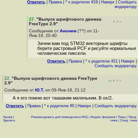
Ответить
|
Правка
|
^ к родителю #19
|
Наверх
|
Cообщить
модератору
27
.
"Выпуск шрифтового движка
+
–
/
FreeType 2.9"
Сообщение от
Аноним
(??) on 11-
Янв-18, 20:40
Зачем вам под STM32 векторные шрифты
берите растровый PCF и рисуйте нормальные
человеческие пиксели.
Ответить
|
Правка
|
^ к родителю #21
|
Наверх
|
Cообщить модератору
22
.
"Выпуск шрифтового движка FreeType
+
–
/
+1
2.9"
Сообщение от
Ю.Т.
on 09-Янв-18, 21:12
А я его помню вот тааааким маленьким. В os/2.
Ответить
|
Правка
|
^ к родителю #0
|
Наверх
|
Cообщить модератору
Архив
|
Рекомендовать для помещения в FAQ
|
Индекс форумов
|
Темы
|
Пред.
Удалить
тема
|
След. тема