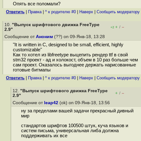
Опять все поломали?
Ответить
|
Правка
|
^ к родителю #0
|
Наверх
|
Cообщить модератору
10.
"Выпуск шрифтового движка FreeType
+
–
/
+2
2.9"
Сообщение от
Аноним
(??) on 09-Янв-18, 13:28
"It is written in C, designed to be small, efficient, highly
customizable"
Как то хотел из libfreetype выцепить рендер ttf в свой
stm32 проект - ад и холокост, объем в 10 раз больше чем
сам проект. Оказалось выгоднее держать нарисованные
готовые битмапы
Ответить
|
Правка
|
^ к родителю #0
|
Наверх
|
Cообщить модератору
12.
"Выпуск шрифтового движка FreeType
+
–
/
2.9"
Сообщение от
leap42
(ok) on 09-Янв-18, 13:56
ну за пределами вашей задачи прекрасный дивный
мир
стандартов шрифтов 100500 штук, куча языков и
систем письма, универсальная либа должна
поддерживать их все