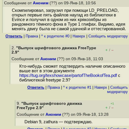
Сообщение от
Аноним
(??) on 09-Янв-18, 10:56
Скомпилировал, загрузил при помощи LD_PRELOAD,
открыл первые пять файлов наугад из библиотеки в
Evince и получил в одном из них крякозябры из
рандомного тёмного фона в Type 1 глифах. Видимо, идея
менять двигу была не самой удачной и оттестированной.
Ответить
|
Правка
|
^ к родителю #0
|
Наверх
|
Cообщить модератору
2.
"Выпуск шрифтового движка FreeType
+
–
/
2.9"
Сообщение от
Аноним
(??) on 09-Янв-18, 11:03
Кто-нибудь сможет подтвердить наличие описанного
выше вот в этом документе
https://tug.org/texshowcase/partofTheBookofTea.pdf
с
библиотекой freetype 2.9?
Ответить
|
Правка
|
^ к родителю #1
|
Наверх
|
Cообщить
модератору
9.
"Выпуск шрифтового движка
+1
+
–
FreeType 2.9"
/
Сообщение от
Аноним
(??) on 09-Янв-18, 13:28
Debian 9, zathura — подтверждаю.