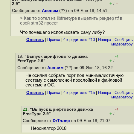
+
–
2.9"
/
Сообщение от
Аноним
(??) on 09-Янв-18, 14:51
> Как то хотел из libfreetype выцепить рендер ttf в
свой stm32 проект
Что помешало использовать саму либу?
Ответить
|
Правка
|
^ к родителю #10
|
Наверх
|
Cообщить
модератору
19.
"Выпуск шрифтового движка
+1
+
–
FreeType 2.9"
/
Сообщение от
Аноним
(??) on 09-Янв-18, 16:22
Не осилил собрать порт под минималистичную
систему с самописной прослойкой к файловой
системе и ОС.
Ответить
|
Правка
|
^ к родителю #15
|
Наверх
|
Cообщить
модератору
21
.
"Выпуск шрифтового движка
–1
+
–
FreeType 2.9"
/
Сообщение от
DrTrump
on 09-Янв-18, 21:07
Неосилятор 2018