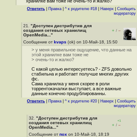
хранилке вам тоже не очень-то и жалко?
Ответить
|
Правка
|
^ к родителю #18
|
Наверх
|
Cообщить
модератору
21.
"Доступен дистрибутив для
создания сетевых хранилищ
+
–
/
OpenMedia..."
Сообщение от
kvaps
(ok) on 10-Май-18, 15:50
> у меня правильное ощущение, что данные на
этой хранилке вам тоже не
> очень-то и жалко?
С какой целью интересуетесь? - ZFS довольно
стабильна и работает получше многих других
фс.
Сама хранилка у меня скорее в роли
торрентокачалки выступает, а все важные
данные конечно продублированны.
Ответить
|
Правка
|
^ к родителю #20
|
Наверх
|
Cообщить
модератору
32.
"Доступен дистрибутив для
+1
создания сетевых хранилищ
+
–
/
OpenMedia..."
Сообщение от
пох
on 10-Май-18, 18:19