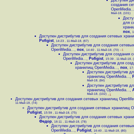
Доступен ди
создания се
OpenMedia..
Май-18, (101)
Досту
для с
храни
пох
,
1
Доступен дистрибутив для создания сетевых хран
Pofigist
,
14:23 , 11-Май-18, (67)
Доступен дистрибутив для создания сетевы
OpenMedia...
,
пох
,
14:40 , 11-Май-18, (70)
–1
Доступен дистрибутив для создания 
OpenMedia...
,
Pofigist
,
15:39 , 11-Май-18, (
Доступен дистрибутив для созд
хранилищ OpenMedia...
,
пох
,
17:
Доступен дистрибутив дл
хранилищ OpenMedia...
,
P
Май-18, (84)
Доступен дистрибутив дл
хранилищ OpenMedia...
,
Май-18, (102)
–1
Доступен дистрибутив для создания сетевых хранилищ OpenMed
11-Май-18, (74)
Доступен дистрибутив для создания сетевых хранилищ O
Pofigist
,
15:59 , 11-Май-18, (75)
Доступен дистрибутив для создания сетевых хран
Федор
,
16:11 , 11-Май-18, (78)
Доступен дистрибутив для создания сетевы
OpenMedia...
,
Pofigist
,
16:40 , 11-Май-18, (80)