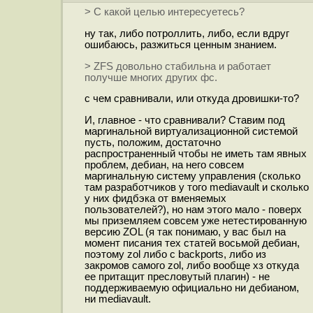
> С какой целью интересуетесь?
ну так, либо потроллить, либо, если вдруг
ошибаюсь, разжиться ценным знанием.
> ZFS довольно стабильна и работает
получше многих других фс.
с чем сравнивали, или откуда дровишки-то?
И, главное - что сравнивали? Ставим под
маргинальной виртуализационной системой
пусть, положим, достаточно
распространенный чтобы не иметь там явных
проблем, дебиан, на него совсем
маргинальную систему управления (сколько
там разработчиков у того mediavault и сколько
у них фидбэка от вменяемых
пользователей?), но нам этого мало - поверх
мы приземляем совсем уже нетестированную
версию ZOL (я так понимаю, у вас был на
момент писания тех статей восьмой дебиан,
поэтому zol либо с backports, либо из
закромов самого zol, либо вообще хз откуда
ее притащит пресловутый плагин) - не
поддерживаемую официально ни дебианом,
ни mediavault.