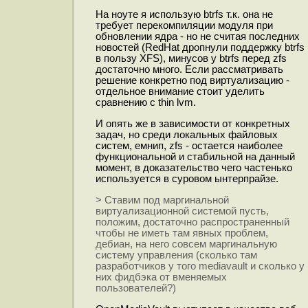
На ноуте я использую btrfs т.к. она не
требует перекомпиляции модуля при
обновлении ядра - но не считая последних
новостей (RedHat дропнули поддержку btrfs
в пользу XFS), минусов у btrfs перед zfs
достаточно много. Если рассматривать
решение конкретно под виртуализацию -
отдельное внимание стоит уделить
сравнению с thin lvm.
И опять же в зависимости от конкретных
задач, но среди локальных файловых
систем, емнип, zfs - остается наиболее
функциональной и стабильной на данный
момент, в доказательство чего частенько
используется в суровом ынтерпрайзе.
> Ставим под маргинальной
виртуализационной системой пусть,
положим, достаточно распространенный
чтобы не иметь там явных проблем,
дебиан, на него совсем маргинальную
систему управления (сколько там
разработчиков у того mediavault и сколько у
них фидбэка от вменяемых
пользователей?)