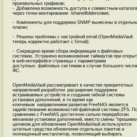
произвольных графиков;
- Добавлена возможность доступа к совместным каталог
через точки монтирования /sharedfolders/имя;
- Компоненты для поддержки SNMP вынесены в отдельн
плагин;
- Решены проблемы с настройкой email (OpenMediaVault
теперь корректно работает с Gmail);
- Сокращено время сбора информации о файловых
системах. Устранено возникновение таймаутов при откры
в web-интерфейсе страницы с параметрами
доступных файловых системам в случае большого числа
ФС.
OpenMediaVault рассматривает в качестве приоритетных
направлений разработки расширение поддержки
встраиваемых устройств и создание гибкой системы
установки дополнений, в то время как
ключевым направлением развития FreeNAS является
задействование возможностей файловой системы ZFS. П
сравнению с FreeNAS достаточно сильно переработан
механизм установки дополнений, вместо смены "прошивки
целиком для обновления OpenMediaVault используются
штатные средства обновления отдельных пакетов и
полноценный инсталлятор, позволяющий выбирать