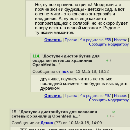
Не, ну все правильно гришь! Мордокнига и
прочие зюзи и фуджицы - детский сад, а вот
опеннетчики - это конечно энтерпрайз и
внедрения. А, ну есть еще какие-то
проприетарщики с солярой, но их скоро будет
в пору искать в вечной мерзлоте. Рядом с
тушками мамонтов.
Ответить
|
Правка
|
^ к родителю #58
|
Наверх
|
Cообщить модератору
114
.
"Доступен дистрибутив для
создания сетевых хранилищ
+
–
/
OpenMedia..."
Сообщение от
пох
on 13-Май-18, 18:32
дружище, научись читать не только
последний коммент - не будешь выглядеть
дурачком.
Ответить
|
Правка
|
^ к родителю #97
|
Наверх
|
Cообщить модератору
15.
"Доступен дистрибутив для создания
+2
+
–
сетевых хранилищ OpenMedia..."
/
Сообщение от
Денис
(??) on 10-Май-18, 14:09