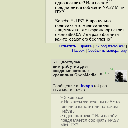
одноплатнике? Или на чём
предлагается собирать NAS? Mini-
ITX?
Sencha ExtJS? Я правильно
понимаю, что минимальная
лицензия на этот фреймворк стоит
около $5000? Или разработчики
как-то юзают его бесплатно?
Ответить
|
Правка
|
^ к родителю #47
|
Наверх
|
Cообщить модератору
50.
"Доступен
дистрибутив для
+1
создания сетевых
+
–
/
хранилищ OpenMedia..."
Сообщение от
kvaps
(ok) on
11-Май-18, 02:23
> 2 вопроса:
> На каком железе вы всё это
гоняли и взлетит ли на каком-
нибудь
> одноплатнике? Или на чём
предлагается собирать NAS?
Mini-ITX?