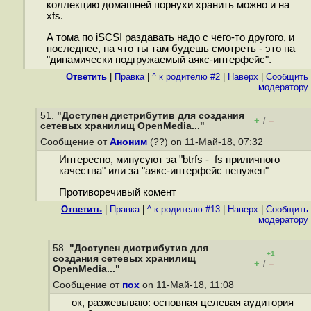
коллекцию домашней порнухи хранить можно и на
xfs.
А тома по iSCSI раздавать надо с чего-то другого, и
последнее, на что ты там будешь смотреть - это на
"динамически подгружаемый аякс-интерфейс".
Ответить
|
Правка
|
^ к родителю #2
|
Наверх
|
Cообщить
модератору
51.
"Доступен дистрибутив для создания
+
–
/
сетевых хранилищ OpenMedia..."
Сообщение от
Аноним
(??) on 11-Май-18, 07:32
Интересно, минусуют за "btrfs - fs приличного
качества" или за "аякс-интерфейс ненужен"
Противоречивый комент
Ответить
|
Правка
|
^ к родителю #13
|
Наверх
|
Cообщить
модератору
58.
"Доступен дистрибутив для
+1
создания сетевых хранилищ
+
–
/
OpenMedia..."
Сообщение от
пох
on 11-Май-18, 11:08
ок, разжевываю: основная целевая аудитория