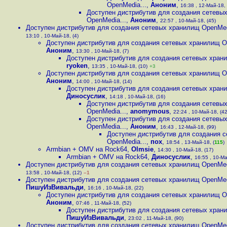
OpenMedia...
,
Аноним
,
16:38 , 12-Май-18, 
Доступен дистрибутив для создания сетевы
OpenMedia...
,
Аноним
,
22:57 , 10-Май-18, (45)
Доступен дистрибутив для создания сетевых хранилищ OpenMed
13:10 , 10-Май-18, (4)
Доступен дистрибутив для создания сетевых хранилищ O
Аноним
,
13:30 , 10-Май-18, (7)
Доступен дистрибутив для создания сетевых хран
ryoken
,
13:35 , 10-Май-18, (10)
+3
Доступен дистрибутив для создания сетевых хранилищ O
Аноним
,
14:00 , 10-Май-18, (14)
Доступен дистрибутив для создания сетевых хран
Диносуслик
,
14:18 , 10-Май-18, (16)
Доступен дистрибутив для создания сетевы
OpenMedia...
,
anomymous
,
22:24 , 10-Май-18, (42
Доступен дистрибутив для создания сетевы
OpenMedia...
,
Аноним
,
16:43 , 12-Май-18, (99)
Доступен дистрибутив для создания 
OpenMedia...
,
пох
,
18:54 , 13-Май-18, (
115
)
Armbian + OMV на Rock64
,
Olmsie
,
14:30 , 10-Май-18, (17)
Armbian + OMV на Rock64
,
Диносуслик
,
16:55 , 10-Ма
Доступен дистрибутив для создания сетевых хранилищ OpenMed
13:58 , 10-Май-18, (12)
–1
Доступен дистрибутив для создания сетевых хранилищ OpenMed
ПишуИзВивальди
,
16:16 , 10-Май-18, (22)
Доступен дистрибутив для создания сетевых хранилищ O
Аноним
,
07:46 , 11-Май-18, (52)
Доступен дистрибутив для создания сетевых хран
ПишуИзВивальди
,
23:02 , 11-Май-18, (90)
Доступен дистрибутив для создания сетевых хранилищ OpenMed