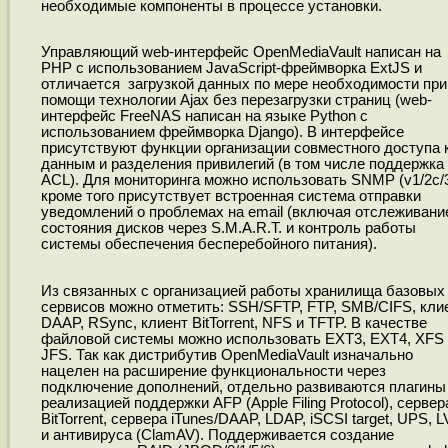
необходимые компоненты в процессе установки.
Управляющий web-интерфейс OpenMediaVault написан на
PHP с использованием JavaScript-фреймворка ExtJS и
отличается загрузкой данных по мере необходимости при
помощи технологии Ajax без перезагрузки страниц (web-
интерфейс FreeNAS написан на языке Python с
использованием фреймворка Django). В интерфейсе
присутствуют функции организации совместного доступа 
данным и разделения привилегий (в том числе поддержка
ACL). Для мониторинга можно использовать SNMP (v1/2c/3
кроме того присутствует встроенная система отправки
уведомлений о проблемах на email (включая отслеживани
состояния дисков через S.M.A.R.T. и контроль работы
системы обеспечения бесперебойного питания).
Из связанных с организацией работы хранилища базовых
сервисов можно отметить: SSH/SFTP, FTP, SMB/CIFS, кли
DAAP, RSync, клиент BitTorrent, NFS и TFTP. В качестве
файловой системы можно использовать EXT3, EXT4, XFS 
JFS. Так как дистрибутив OpenMediaVault изначально
нацелен на расширение функциональности через
подключение дополнений, отдельно развиваются плагины
реализацией поддержки AFP (Apple Filing Protocol), сервер
BitTorrent, сервера iTunes/DAAP, LDAP, iSCSI target, UPS, 
и антивируса (ClamAV). Поддерживается создание