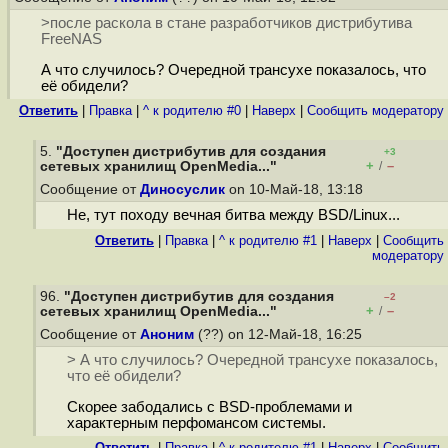
>после раскола в стане разработчиков дистрибутива
FreeNAS
А что случилось? Очередной трансухе показалось, что
её обидели?
Ответить
|
Правка
|
^ к родителю #0
|
Наверх
|
Cообщить модератору
5.
"Доступен дистрибутив для создания
+3
+
–
сетевых хранилищ OpenMedia..."
/
Сообщение от
Диносуслик
on 10-Май-18, 13:18
Не, тут походу вечная битва между BSD/Linux...
Ответить
|
Правка
|
^ к родителю #1
|
Наверх
|
Cообщить
модератору
96.
"Доступен дистрибутив для создания
–2
+
–
сетевых хранилищ OpenMedia..."
/
Сообщение от
Аноним
(??) on 12-Май-18, 16:25
> А что случилось? Очередной трансухе показалось,
что её обидели?
Скорее забодались с BSD-проблемами и
характерным перфомансом системы.
Ответить
|
Правка
|
^ к родителю #1
|
Наверх
|
Cообщить