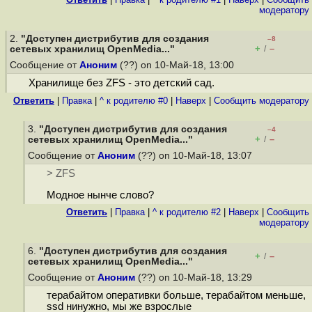
модератору
2.
"Доступен дистрибутив для создания
–8
+
–
сетевых хранилищ OpenMedia..."
/
Сообщение от
Аноним
(??) on 10-Май-18, 13:00
Хранилище без ZFS - это детский сад.
Ответить
|
Правка
|
^ к родителю #0
|
Наверх
|
Cообщить модератору
3.
"Доступен дистрибутив для создания
–4
+
–
сетевых хранилищ OpenMedia..."
/
Сообщение от
Аноним
(??) on 10-Май-18, 13:07
> ZFS
Модное нынче слово?
Ответить
|
Правка
|
^ к родителю #2
|
Наверх
|
Cообщить
модератору
6.
"Доступен дистрибутив для создания
+
–
/
сетевых хранилищ OpenMedia..."
Сообщение от
Аноним
(??) on 10-Май-18, 13:29
терабайтом оперативки больше, терабайтом меньше,
ssd нинужно, мы же взрослые