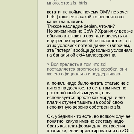
много, это: zfs, btrfs
кстати, не пойму, почему OMV не хочет
btrfs (тоже есть какой-то непонятного
качества плагин).
Тяжкое наследие debian, что-ли?
Но зачем именно CoW ? Хранилку все же
обычно втыкают в ups, да и виснуть от
внутренних причин ей не полагается, а в
этих условиях потеря данных (впрочем,
эта "потеря" вообще довольно условная)
на банальной ext4 маловероятна.
> Вся прелесть в том что zol
поставляется proxmox из коробки, они
же его официально и поддерживают.
а, понял, надо было читать статью не с
пятого на десятое, то есть там именно
proxmox'овый zfs модуль, omv
используется просто как морда, и его
плагин отучен тащить за собой свою
непонятную версию собственно zfs.
Ок, убедили - то есть, во всяком случае,
понятно, какую именно систему надо
брать как платформу для построения
хранилки, если ориентироваться на ZOL.