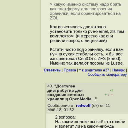
> какую именно систему надо брать
как платформу для построения
хранилки, если ориентироваться на
ZOL.
Как выяснилось достаточно
установить только pve-kernel, zfs там
комплектом. (интересно как они
решили вопрос с лицензией)
Кстати чисто под хранилку, если вам
нужна сухая стабильность, я бы все
же советовал CentOS c ZFS (kmod).
Именно так делают посоны из Lustre.
Ответить
|
Правка
|
^ к родителю #37
|
Наверх
|
Cообщить модератору
49.
"Доступен
дистрибутив для
+2
+
–
создания сетевых
/
хранилищ OpenMedia..."
Сообщение от
redwolf
(ok) on 11-
Май-18, 01:52
2 вопроса:
На каком железе вы всё это гоняли
и взлетит ли на каком-нибудь