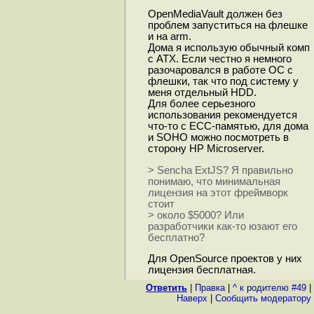
OpenMediaVault должен без
проблем запуститься на флешке
и на arm.
Дома я использую обычный комп
с ATX. Если честно я немного
разочаровался в работе ОС с
флешки, так что под систему у
меня отдельный HDD.
Для более серьезного
использования рекомендуется
что-то с ECC-памятью, для дома
и SOHO можно посмотреть в
сторону HP Microserver.
> Sencha ExtJS? Я правильно
понимаю, что минимальная
лицензия на этот фреймворк
стоит
> около $5000? Или
разработчики как-то юзают его
бесплатно?
Для OpenSource проектов у них
лицензия бесплатная.
Ответить
|
Правка
|
^ к родителю #49
|
Наверх
|
Cообщить модератору