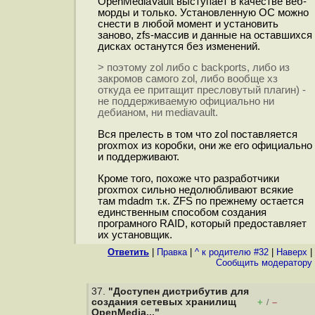
OpenMediaVault выступает в качестве веб-
морды и только. Установленную ОС можно
снести в любой момент и установить
заново, zfs-массив и данные на оставшихся
дисках останутся без изменений.
> поэтому zol либо с backports, либо из
закромов самого zol, либо вообще хз
откуда ее притащит пресловутый плагин) -
не поддерживаемую официально ни
дебианом, ни mediavault.
Вся прелесть в том что zol поставляется
proxmox из коробки, они же его официально
и поддерживают.
Кроме того, похоже что разработчики
proxmox сильно недолюбливают всякие
там mdadm т.к. ZFS по прежнему остается
единственным способом создания
програмного RAID, который предоставляет
их установщик.
Ответить
|
Правка
|
^ к родителю #32
|
Наверх
|
Cообщить модератору
37.
"Доступен дистрибутив для
создания сетевых хранилищ
+
–
/
OpenMedia..."