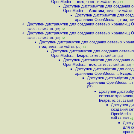
OpenMedia...
,
пох
,
11:08 , 11-Май-18, (58)
+1
Доступен дистрибутив для создания 
OpenMedia...
,
Аноним
,
16:30 , 12-Май-18, 
Доступен дистрибутив для созд
хранилищ OpenMedia...
,
пох
,
18:
Доступен дистрибутив для создания сетевых хранилищ O
14:09 , 10-Май-18, (15)
+2
Доступен дистрибутив для создания сетевых хранилищ O
14:38 , 10-Май-18, (18)
+2
Доступен дистрибутив для создания сетевых хран
пох
,
15:41 , 10-Май-18, (20)
+1
Доступен дистрибутив для создания сетевы
OpenMedia...
,
kvaps
,
15:50 , 10-Май-18, (21)
Доступен дистрибутив для создания 
OpenMedia...
,
пох
,
18:19 , 10-Май-18, (32)
+
Доступен дистрибутив для созд
хранилищ OpenMedia...
,
kvaps
,
Доступен дистрибутив дл
хранилищ OpenMedia...
,
(37)
Доступен дистрибу
сетевых хранилищ 
kvaps
,
01:08 , 11-Май-
Доступен ди
создания се
OpenMedia..
Май-18, (49)
+2
Досту
для с
храни