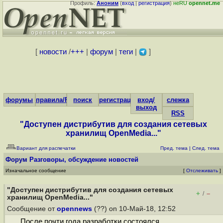
Профиль:
Аноним
(
вход
|
регистрация
)
неRU
opennet.me
[
новости
/
+++
|
форум
|
теги
|
]
форумы
правила/FAQ
поиск
регистрация
вход/
слежка
выход
RSS
"Доступен дистрибутив для создания сетевых
хранилищ OpenMedia..."
Вариант для распечатки
Пред. тема
|
След. тема
Форум
Разговоры, обсуждение новостей
Изначальное сообщение
[
Отслеживать
]
"Доступен дистрибутив для создания сетевых
+
–
/
хранилищ OpenMedia..."
Сообщение от
opennews
(??) on 10-Май-18, 12:52
После почти года разработки состоялся