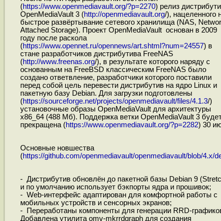
(
https://www.openmediavault.org/?p=2270
) релиз дистрибут
OpenMediaVault 3 (
http://openmediavault.org
/), нацеленного 
быстрое развёртывание сетевого хранилища (NAS, Networ
Attached Storage). Проект OpenMediaVault основан в 2009
году после раскола
(
https://www.opennet.ru/opennews/art.shtml?num=24557
) в
стане разработчиков дистрибутива FreeNAS
(
http://www.freenas.org
/), в результате которого наряду с
основанным на FreeBSD классическим FreeNAS было
создано ответвление, разработчики которого поставили
перед собой цель перевести дистрибутив на ядро Linux и
пакетную базу Debian. Для загрузки подготовлены
(
https://sourceforge.net/projects/openmediavault/files/4.1.3
/)
установочные образы OpenMediaVault для архитектуры
x86_64 (488 Мб). Поддержка ветки OpenMediaVault 3 буде
прекращена (
https://www.openmediavault.org/?p=2282
) 30 и
Основные новшества
(
https://github.com/openmediavault/openmediavault/blob/4.x/de
- Дистрибутив обновлён до пакетной базы Debian 9 (Stretc
и по умолчанию использует бэкпорты ядра и прошивок;
- Web-интерфейс адаптирован для комфортной работы с
мобильных устройств и сенсорных экранов;
- Переработаны компоненты для генерации RRD-графико
Добавлена утилита omv-mkrrdgraph для создания