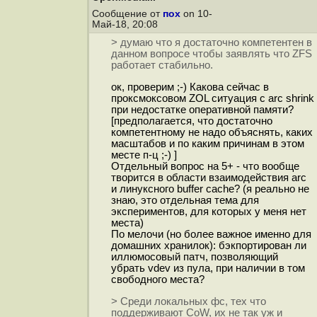
Сообщение от
пох
on 10-
Май-18, 20:08
> думаю что я достаточно компетентен в
данном вопросе чтобы заявлять что ZFS
работает стабильно.
ок, проверим ;-) Какова сейчас в
проксмоксовом ZOL ситуация с arc shrink
при недостатке оперативной памяти?
[предполагается, что достаточно
компетентному не надо объяснять, каких
масштабов и по каким причинам в этом
месте п-ц ;-) ]
Отдельный вопрос на 5+ - что вообще
творится в области взаимодействия arc
и линуксного buffer cache? (я реально не
знаю, это отдельная тема для
экспериментов, для которых у меня нет
места)
По мелочи (но более важное именно для
домашних хранилок): бэкпортирован ли
иллюмосовый патч, позволяющий
убрать vdev из пула, при наличии в том
свободного места?
> Среди локальных фс, тех что
поддерживают CoW, их не так уж и