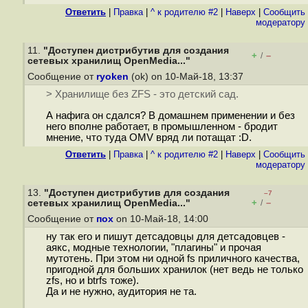
Ответить
|
Правка
|
^ к родителю #2
|
Наверх
|
Cообщить
модератору
11.
"Доступен дистрибутив для создания
+
–
/
сетевых хранилищ OpenMedia..."
Сообщение от
ryoken
(ok) on 10-Май-18, 13:37
> Хранилище без ZFS - это детский сад.
А нафига он сдался? В домашнем применении и без
него вполне работает, в промышленном - бродит
мнение, что туда OMV вряд ли потащат :D.
Ответить
|
Правка
|
^ к родителю #2
|
Наверх
|
Cообщить
модератору
13.
"Доступен дистрибутив для создания
–7
+
–
сетевых хранилищ OpenMedia..."
/
Сообщение от
пох
on 10-Май-18, 14:00
ну так его и пишут детсадовцы для детсадовцев -
аякс, модные технологии, "плагины" и прочая
мутотень. При этом ни одной fs приличного качества,
пригодной для больших хранилок (нет ведь не только
zfs, но и btrfs тоже).
Да и не нужно, аудитория не та.