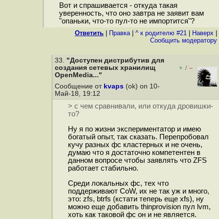
Вот и спрашивается - откуда такая
уверенность, что оно завтра не заявит вам
"опаньки, что-то пул-то не импортится"?
Ответить
|
Правка
|
^ к родителю #21
|
Наверх
|
Cообщить модератору
33.
"Доступен дистрибутив для
создания сетевых хранилищ
+
–
/
OpenMedia..."
Сообщение от
kvaps
(ok) on 10-
Май-18, 19:12
> с чем сравнивали, или откуда дровишки-
то?
Ну я по жизни экспериментатор и имею
богатый опыт, так сказать. Перепробовал
кучу разных фс кластерных и не очень,
думаю что я достаточно компетентен в
данном вопросе чтобы заявлять что ZFS
работает стабильно.
Среди локальных фс, тех что
поддерживают CoW, их не так уж и много,
это: zfs, btrfs (кстати теперь еще xfs), ну
можно еще добавить thinprovision пул lvm,
хоть как таковой фс он и не является.