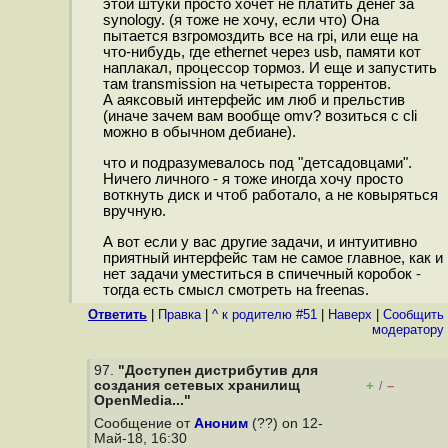
этой штуки просто хочет не платить денег за
synology. (я тоже не хочу, если что) Она
пытается взгромоздить все на rpi, или еще на
что-нибудь, где ethernet через usb, памяти кот
наплакал, процессор тормоз. И еще и запустить
там transmission на четыреста торрентов.
А аяксовый интерфейс им люб и прельстив
(иначе зачем вам вообще omv? возиться с cli
можно в обычном дебиане).
что и подразумевалось под "детсадовцами".
Ничего личного - я тоже иногда хочу просто
воткнуть диск и чтоб работало, а не ковыряться
вручную.
А вот если у вас другие задачи, и интуитивно
приятный интерфейс там не самое главное, как и
нет задачи уместиться в спичечный коробок -
тогда есть смысл смотреть на freenas.
Ответить
|
Правка
|
^ к родителю #51
|
Наверх
|
Cообщить
модератору
97.
"Доступен дистрибутив для
создания сетевых хранилищ
+
–
/
OpenMedia..."
Сообщение от
Аноним
(??) on 12-
Май-18, 16:30