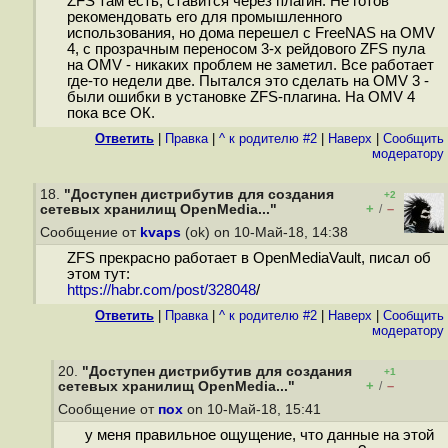
ZFS там есть, ставится через плагин. Не готов
рекомендовать его для промышленного
использования, но дома перешел с FreeNAS на OMV
4, с прозрачным переносом 3-х рейдового ZFS пула
на OMV - никаких проблем не заметил. Все работает
где-то недели две. Пытался это сделать на OMV 3 -
были ошибки в установке ZFS-плагина. На OMV 4
пока все ОК.
Ответить
|
Правка
|
^ к родителю #2
|
Наверх
|
Cообщить
модератору
18.
"Доступен дистрибутив для создания
+2
+
–
сетевых хранилищ OpenMedia..."
/
Сообщение от
kvaps
(ok) on 10-Май-18, 14:38
ZFS прекрасно работает в OpenMediaVault, писал об
этом тут:
https://habr.com/post/328048
/
Ответить
|
Правка
|
^ к родителю #2
|
Наверх
|
Cообщить
модератору
20.
"Доступен дистрибутив для создания
+1
+
–
сетевых хранилищ OpenMedia..."
/
Сообщение от
пох
on 10-Май-18, 15:41
у меня правильное ощущение, что данные на этой