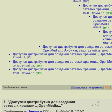
Май-18, (105)
Доступен дистрибу
сетевых хранилищ 
19:42 , 12-Май-18, (
109
)
Доступен ди
создания се
OpenMedia..
Май-18, (
)
111
Досту
для с
храни
пох
,
0
Доступен дистрибутив для создания сетевы
OpenMedia...
,
Аноним
,
18:22 , 12-Май-18, (104)
Доступен дистрибутив для создания сетевых хранилищ OpenMed
12-Май-18, (95)
Доступен дистрибутив для создания сетевых хранилищ OpenMed
05:49 , 14-Май-18, (
116
)
Доступен дистрибутив для создания сетевых хранилищ OpenMed
17:09 , 22-Май-18, (
117
)
Сообщения по теме
[
Сортировка по времени
|
RSS
]
1.
"Доступен дистрибутив для создания
–6
+
–
сетевых хранилищ OpenMedia..."
/
Сообщение от
Аноним
(??) on 10-Май-18, 12:52