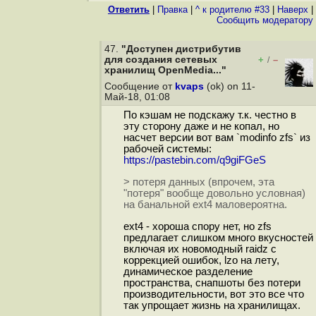
Ответить
|
Правка
|
^ к родителю #33
|
Наверх
|
Cообщить модератору
47.
"Доступен дистрибутив
для создания сетевых
+
–
/
хранилищ OpenMedia..."
Сообщение от
kvaps
(ok) on 11-
Май-18, 01:08
По кэшам не подскажу т.к. честно в
эту сторону даже и не копал, но
насчет версии вот вам `modinfo zfs` из
рабочей системы:
https://pastebin.com/q9giFGeS
> потеря данных (впрочем, эта
"потеря" вообще довольно условная)
на банальной ext4 маловероятна.
ext4 - хороша спору нет, но zfs
предлагает слишком много вкусностей
включая их новомодный raidz с
коррекцией ошибок, lzo на лету,
динамическое разделение
пространства, снапшоты без потери
производительности, вот это все что
так упрощает жизнь на хранилищах.