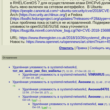
в RHEL/CentOS 7 для осуществления атаки DHCPv6 дол
быть явно включен на сетевом интерфейсе. В Ubuntu
(
https://people.canonical.com/~ubuntu-security/cve/2018/CVE-
Arch (
https://security.archlinux.org
/) и Fedora
(
https://bodhi.fedoraproject.org/updates/?releases=F28&type=s
Linux проблема пока остаётся не исправленной. Подверж
уязвивости openSUSE/SUSE пока уточняется
(
https://bugzilla.novell.com/show_bug.cgi?id=CVE-2018-1568
URL:
https://www.theregister.co.uk/2018/10/26/systemd_dhcp
Новость:
https://www.opennet.ru/opennews/art.shtml?num=4
Ответить
|
Правка
|
Cообщить мо
Оглавление
Удалённая уязвимость в systemd-networkd
,
тот_же_анон_уже_без_мабилы
(?), 11:16 , 27-Окт-18, (1)
+1
Удалённая уязвимость в systemd-networkd
,
VINRARUS
(ok)
27-Окт-18, (38)
+1
Удалённая уязвимость в systemd-networkd
,
Аноним
(8), 11:48 , 27-О
+6
Удалённая уязвимость в systemd-networkd
,
Аноним84701
12:56 , 27-Окт-18, (17)
+3
Удалённая уязвимость в systemd-networkd
,
Аноним
(-), 05:
Окт-18, (
)
111
–1
Удалённая уязвимость в systemd-networkd
,
нах
(?), 1
Окт-18, (
)
129
+1