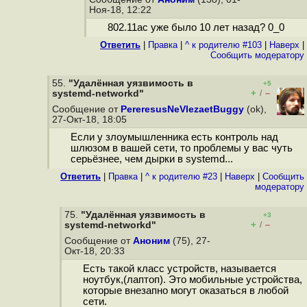
Ноя-18, 12:22
802.11ас уже было 10 лет назад? 0_0
Ответить
|
Правка
|
^ к родителю #103
|
Наверх
|
Cообщить модератору
55.
"Удалённая уязвимость в
+5
+
–
systemd-networkd"
/
Сообщение от
PereresusNeVlezaetBuggy
(ok),
27-Окт-18, 18:05
Если у злоумышленника есть контроль над
шлюзом в вашей сети, то проблемы у вас чуть
серьёзнее, чем дырки в systemd...
Ответить
|
Правка
|
^ к родителю #23
|
Наверх
|
Cообщить
модератору
75.
"Удалённая уязвимость в
+3
+
–
systemd-networkd"
/
Сообщение от
Аноним
(75), 27-
Окт-18, 20:33
Есть такой класс устройств, называется
ноутбук,(лаптоп). Это мобильные устройства,
которые внезапно могут оказаться в любой
сети.