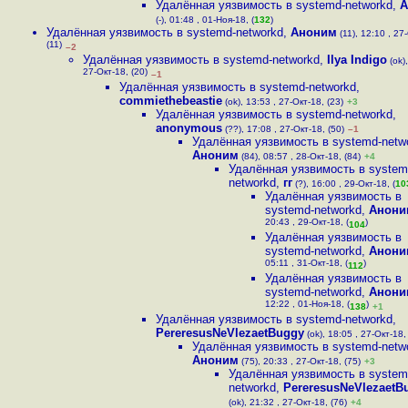
Удалённая уязвимость в systemd-networkd
,
А
(-), 01:48 , 01-Ноя-18, (
132
)
Удалённая уязвимость в systemd-networkd
,
Аноним
(11), 12:10 , 27
(11)
–2
Удалённая уязвимость в systemd-networkd
,
Ilya Indigo
(ok),
27-Окт-18, (20)
–1
Удалённая уязвимость в systemd-networkd
,
commiethebeastie
(ok), 13:53 , 27-Окт-18, (23)
+3
Удалённая уязвимость в systemd-networkd
,
anonymous
(??), 17:08 , 27-Окт-18, (50)
–1
Удалённая уязвимость в systemd-netw
Аноним
(84), 08:57 , 28-Окт-18, (84)
+4
Удалённая уязвимость в system
networkd
,
гг
(?), 16:00 , 29-Окт-18, (
10
Удалённая уязвимость в
systemd-networkd
,
Анони
20:43 , 29-Окт-18, (
)
104
Удалённая уязвимость в
systemd-networkd
,
Анони
05:11 , 31-Окт-18, (
)
112
Удалённая уязвимость в
systemd-networkd
,
Анони
12:22 , 01-Ноя-18, (
)
138
+1
Удалённая уязвимость в systemd-networkd
,
PereresusNeVlezaetBuggy
(ok), 18:05 , 27-Окт-18,
Удалённая уязвимость в systemd-netw
Аноним
(75), 20:33 , 27-Окт-18, (75)
+3
Удалённая уязвимость в system
networkd
,
PereresusNeVlezaetB
(ok), 21:32 , 27-Окт-18, (76)
+4