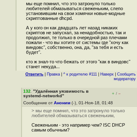
мы еще помнил, что это затронуло только
любителей обмазываться свеженьким, слепо
установившим на свои хомячки новые-модные
скриптованные dhcpd.
А у кого он как двадцать лет назад никаких
скриптов не запускал, за ненадобностью, так и
продолжил, те только в очередной раз плечами
пожали - что вы хотите от системы где "хочу как
виндовс", собственно, она, да, "за тебя и есть
будет".
кто ж знал-то что бежать от этого "как в виндовс"
станет некуда...
Ответить
|
Правка
|
^ к родителю #111
|
Наверх
|
Cообщить
модератору
132
.
"Удалённая уязвимость в
+
–
/
systemd-networkd"
Сообщение от
Аноним
(-), 01-Ноя-18, 01:48
> мы еще помнил, что это затронуло только
любителей обмазываться свеженьким,
Свеженьким - это например чем? ISC DHCP
самым обычным?