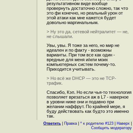
результативном виде вообще
провернуть достаточно сложно, так что
это фи конечно, но реальный урон от
этой атаки как мне кажется будет
довольно маргинальным.
> Ну это да, сетевой нейтралитет — не,
не слышали.
Увы, увы. Я тоже за него, но мир не
идеален и по факту - возможны
варианты. При том все как один -
вредные для меня и/или моих
компьютерных систем почему-то.
Приходится учитывать.
> Но всё же DHCP — это не TCP-
трафик.
Спасибо, Кэп. Но если чья-то технология
позволяет врезаться аж в L7 - наверное
в уровни ниже они и подавно при
желании наффрут. По крайней мере, я
буду действовать как будто это именно
так.
Ответить
|
Правка
|
^ к родителю #123
|
Наверх
|
Cообщить модератору