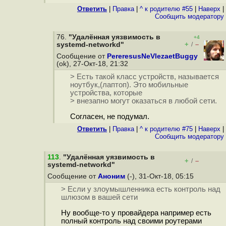
Ответить
|
Правка
|
^ к родителю #55
|
Наверх
|
Cообщить модератору
76.
"Удалённая уязвимость в
+4
+
–
systemd-networkd"
/
Сообщение от
PereresusNeVlezaetBuggy
(ok), 27-Окт-18, 21:32
> Есть такой класс устройств, называется
ноутбук,(лаптоп). Это мобильные
устройства, которые
> внезапно могут оказаться в любой сети.
Согласен, не подумал.
Ответить
|
Правка
|
^ к родителю #75
|
Наверх
|
Cообщить модератору
113
.
"Удалённая уязвимость в
+
–
/
systemd-networkd"
Сообщение от
Аноним
(-), 31-Окт-18, 05:15
> Если у злоумышленника есть контроль над
шлюзом в вашей сети
Ну вообще-то у провайдера например есть
полный контроль над своими роутерами