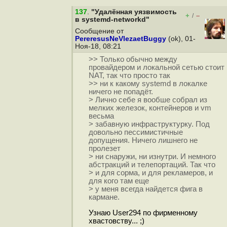
137
.
"Удалённая уязвимость
+
–
/
в systemd-networkd"
Сообщение от
PereresusNeVlezaetBuggy
(ok), 01-
Ноя-18, 08:21
>> Только обычно между
провайдером и локальной сетью стоит
NAT, так что просто так
>> ни к какому systemd в локалке
ничего не попадёт.
> Лично себе я вообше собрал из
мелких железок, контейнеров и vm
весьма
> забавную инфраструктурку. Под
довольно пессимистичные
допущения. Ничего лишнего не
пролезет
> ни снаружи, ни изнутри. И немного
абстракций и телепортаций. Так что
> и для сорма, и для рекламеров, и
для кого там еще
> у меня всегда найдется фига в
кармане.
Узнаю User294 по фирменному
хвастовству... ;)