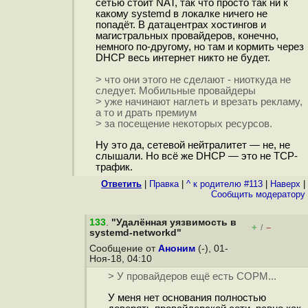
сетью стоит NAT, так что просто так ни к
какому systemd в локалке ничего не
попадёт. В датацентрах хостингов и
магистральных провайдеров, конечно,
немного по-другому, но там и кормить через
DHCP весь интернет никто не будет.
> что они этого не сделают - ниоткуда не
следует. Мобильные провайдеры
> уже начинают наглеть и врезать рекламу,
а то и драть премиум
> за посещение некоторых ресурсов.
Ну это да, сетевой нейтралитет — не, не
слышали. Но всё же DHCP — это не TCP-
трафик.
Ответить
|
Правка
|
^ к родителю #113
|
Наверх
|
Cообщить модератору
133
.
"Удалённая уязвимость в
+
–
/
systemd-networkd"
Сообщение от
Аноним
(-), 01-
Ноя-18, 04:10
> У провайдеров ещё есть СОРМ...
У меня нет основания полностью