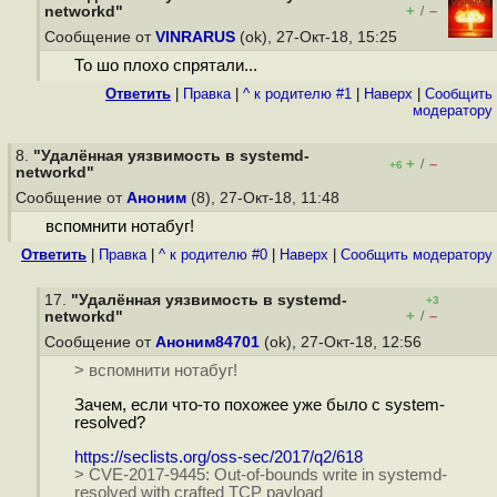
+
–
networkd"
/
Сообщение от
VINRARUS
(ok), 27-Окт-18, 15:25
То шо плохо спрятали...
Ответить
|
Правка
|
^ к родителю #1
|
Наверх
|
Cообщить
модератору
8.
"Удалённая уязвимость в systemd-
+
–
/
+6
networkd"
Сообщение от
Аноним
(8), 27-Окт-18, 11:48
вспомнити нотабуг!
Ответить
|
Правка
|
^ к родителю #0
|
Наверх
|
Cообщить модератору
17.
"Удалённая уязвимость в systemd-
+3
+
–
networkd"
/
Сообщение от
Аноним84701
(ok), 27-Окт-18, 12:56
> вспомнити нотабуг!
Зачем, если что-то похожее уже было с system-
resolved?
https://seclists.org/oss-sec/2017/q2/618
> CVE-2017-9445: Out-of-bounds write in systemd-
resolved with crafted TCP payload