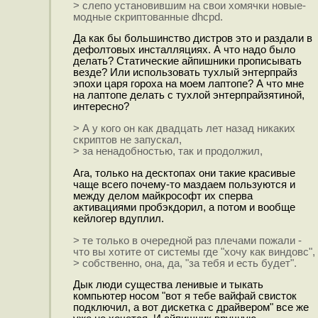
> слепо установившим на свои хомячки новые-
модные скриптованные dhcpd.
Да как бы большинство дистров это и раздали в
дефолтовых инсталляциях. А что надо было
делать? Статические айпишники прописывать
везде? Или использовать тухлый энтерпрайз
эпохи царя гороха на моем лаптопе? А что мне
на лаптопе делать с тухлой энтерпрайзятиной,
интересно?
> А у кого он как двадцать лет назад никаких
скриптов не запускал,
> за ненадобностью, так и продолжил,
Ага, только на десктопах они такие красивые
чаще всего почему-то маздаем пользуются и
между делом майкрософт их сперва
активациями пробэкдорил, а потом и вообще
кейлогер вдуплил.
> те только в очередной раз плечами пожали -
что вы хотите от системы где "хочу как виндовс",
> собственно, она, да, "за тебя и есть будет".
Дык люди существа ленивые и тыкать
компьютер носом "вот я тебе вайфай свисток
подключил, а вот дискетка с драйвером" все же