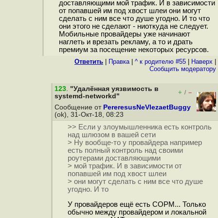
доставляющими мой трафик. И в зависимости
от попавшей им под хвост шлеи они могут
сделать с ним все что душе угодно. И то что
они этого не сделают - ниоткуда не следует.
Мобильные провайдеры уже начинают
наглеть и врезать рекламу, а то и драть
премиум за посещение некоторых ресурсов.
Ответить
|
Правка
|
^ к родителю #55
|
Наверх
|
Cообщить модератору
123
.
"Удалённая уязвимость в
+
–
/
systemd-networkd"
Сообщение от
PereresusNeVlezaetBuggy
(ok), 31-Окт-18, 08:23
>> Если у злоумышленника есть контроль
над шлюзом в вашей сети
> Ну вообще-то у провайдера например
есть полный контроль над своими
роутерами доставляющими
> мой трафик. И в зависимости от
попавшей им под хвост шлеи
> они могут сделать с ним все что душе
угодно. И то
У провайдеров ещё есть СОРМ... Только
обычно между провайдером и локальной