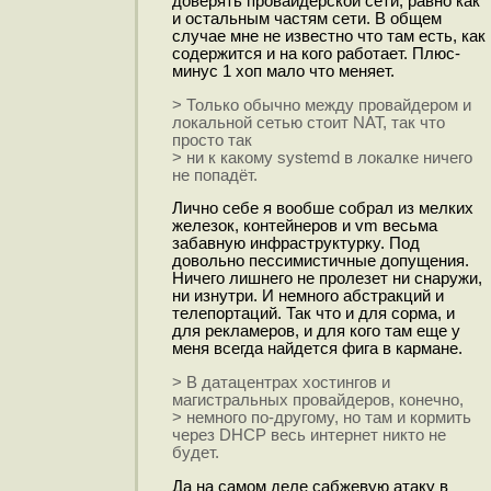
доверять провайдерской сети, равно как
и остальным частям сети. В общем
случае мне не известно что там есть, как
содержится и на кого работает. Плюс-
минус 1 хоп мало что меняет.
> Только обычно между провайдером и
локальной сетью стоит NAT, так что
просто так
> ни к какому systemd в локалке ничего
не попадёт.
Лично себе я вообше собрал из мелких
железок, контейнеров и vm весьма
забавную инфраструктурку. Под
довольно пессимистичные допущения.
Ничего лишнего не пролезет ни снаружи,
ни изнутри. И немного абстракций и
телепортаций. Так что и для сорма, и
для рекламеров, и для кого там еще у
меня всегда найдется фига в кармане.
> В датацентрах хостингов и
магистральных провайдеров, конечно,
> немного по-другому, но там и кормить
через DHCP весь интернет никто не
будет.
Да на самом деле сабжевую атаку в