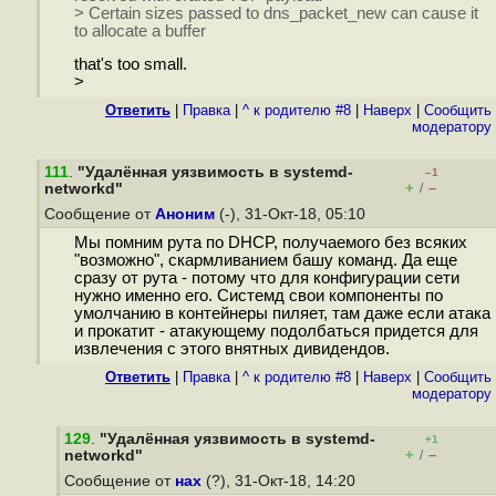
> Certain sizes passed to dns_packet_new can cause it
to allocate a buffer
that's too small.
>
Ответить
|
Правка
|
^ к родителю #8
|
Наверх
|
Cообщить
модератору
111
.
"Удалённая уязвимость в systemd-
–1
+
–
networkd"
/
Сообщение от
Аноним
(-), 31-Окт-18, 05:10
Мы помним рута по DHCP, получаемого без всяких
"возможно", скармливанием башу команд. Да еще
сразу от рута - потому что для конфигурации сети
нужно именно его. Системд свои компоненты по
умолчанию в контейнеры пиляет, там даже если атака
и прокатит - атакующему подолбаться придется для
извлечения с этого внятных дивидендов.
Ответить
|
Правка
|
^ к родителю #8
|
Наверх
|
Cообщить
модератору
129
.
"Удалённая уязвимость в systemd-
+1
+
–
networkd"
/
Сообщение от
нах
(?), 31-Окт-18, 14:20