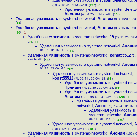
Удалённая уязвимость в systemd-networkd
,
А
(106), 10:44 , 31-Окт-18, (
127
)
+1
Удалённая уязвимость в systemd-netw
Аноним
(-), 04:25 , 01-Ноя-18, (
135
)
Удалённая уязвимость в systemd-networkd
,
Аноним
(89), 15:00 , 28
(
)
88
Удалённая уязвимость в systemd-networkd
,
Аноним
(89), 15:07 , 28
(
)
90
–1
Удалённая уязвимость в systemd-networkd
,
15
(?), 15:25 , 28-
(
)
91
+1
Удалённая уязвимость в systemd-networkd
,
Анони
05:37 , 31-Окт-18, (
)
119
Удалённая уязвимость в systemd-networkd
,
konst55512
(?),
29-Окт-18, (
)
96
Удалённая уязвимость в systemd-networkd
,
Аноим
(
01:12 , 29-Окт-18, (
)
97
Удалённая уязвимость в systemd-networkd
,
konst55512
(?), 02:44 , 29-Окт-18, (
98
)
Удалённая уязвимость в systemd-netw
Пряникё
(?), 10:36 , 29-Окт-18, (
99
)
Удалённая уязвимость в systemd-netw
Аноним
(120), 05:40 , 31-Окт-18, (
120
)
+1
Удалённая уязвимость в system
networkd
,
Анонн
(?), 14:24 , 31-Окт-1
Удалённая уязвимость в
systemd-networkd
,
Анони
04:31 , 01-Ноя-18, (
)
136
Удалённая уязвимость в systemd-networkd
,
А
(101), 13:11 , 29-Окт-18, (
101
)
Удалённая уязвимость в systemd-networkd
,
Аноним
(106), 0