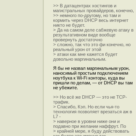
>> В датацентрах хостингов и
магистральных провайдеров, конечно,
>> немного по-другому, но там и
кормить через DHCP весь интернет
никто не будет.
> Да на самом деле сабжевую атаку в
результативном виде вообще
провернуть достаточно
> сложно, так что это фи конечно, но
реальный урон от этой
> атаки как мне кажется будет
довольно маргинальным.
Я бы не назвал маргинальным урон,
наносимый простым подключением
ноутбука к Wi-Fi конторы, куда вы
пришли по делам, — от DHCP вы там
не убежите.
>> Но всё же DHCP — это не TCP-
трафик.
> Спасибо, Кэп. Но если чья-то
технология позволяет врезаться аж в
L7 -
> наверное в уровни ниже они и
подавно при желании наффрут. По
> крайней мере, я буду действовать