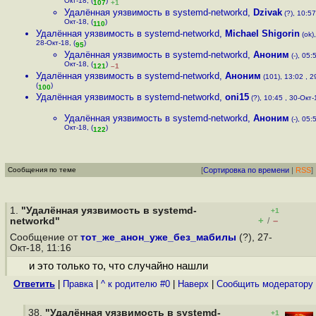
Окт-18, (
)
107
+1
Удалённая уязвимость в systemd-networkd
,
Dzivak
(?), 10:57
Окт-18, (
)
110
Удалённая уязвимость в systemd-networkd
,
Michael Shigorin
(ok),
28-Окт-18, (
)
95
Удалённая уязвимость в systemd-networkd
,
Аноним
(-), 05:
Окт-18, (
)
121
–1
Удалённая уязвимость в systemd-networkd
,
Аноним
(101), 13:02 , 2
(
)
100
Удалённая уязвимость в systemd-networkd
,
oni15
(?), 10:45 , 30-Окт-1
Удалённая уязвимость в systemd-networkd
,
Аноним
(-), 05:
Окт-18, (
)
122
Сообщения по теме
[
Сортировка по времени
|
RSS
]
1.
"Удалённая уязвимость в systemd-
+1
+
–
networkd"
/
Сообщение от
тот_же_анон_уже_без_мабилы
(?), 27-
Окт-18, 11:16
и это только то, что случайно нашли
Ответить
|
Правка
|
^ к родителю #0
|
Наверх
|
Cообщить модератору
38.
"Удалённая уязвимость в systemd-
+1