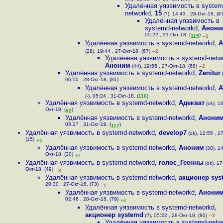
Удалённая уязвимость в system
networkd
,
15
(?), 14:43 , 28-Окт-18, (8
Удалённая уязвимость в
systemd-networkd
,
Анони
05:22 , 31-Окт-18, (
)
115
–1
Удалённая уязвимость в systemd-networkd
,
А
(28), 19:44 , 27-Окт-18, (67)
–2
Удалённая уязвимость в systemd-netw
Аноним
(44), 19:55 , 27-Окт-18, (68)
–2
Удалённая уязвимость в systemd-networkd
,
Zenitur
(
06:50 , 28-Окт-18, (81)
Удалённая уязвимость в systemd-networkd
,
А
(-), 05:24 , 31-Окт-18, (
116
)
Удалённая уязвимость в systemd-networkd
,
Адекват
(ok), 16
Окт-18, (
)
92
Удалённая уязвимость в systemd-networkd
,
Анони
05:27 , 31-Окт-18, (
)
117
Удалённая уязвимость в systemd-networkd
,
develop7
(ok), 12:55 , 2
(15)
+3
Удалённая уязвимость в systemd-networkd
,
Аноним
(30), 14
Окт-18, (30)
+1
Удалённая уязвимость в systemd-networkd
,
голос_Геенны
(ok), 17
Окт-18, (49)
–3
Удалённая уязвимость в systemd-networkd
,
акционер sys
20:30 , 27-Окт-18, (73)
–1
Удалённая уязвимость в systemd-networkd
,
Анони
02:46 , 28-Окт-18, (79)
+6
Удалённая уязвимость в systemd-networkd
,
акционер systemd
(?), 05:22 , 28-Окт-18, (80)
–3
Удалённая уязвимость в systemd-netw