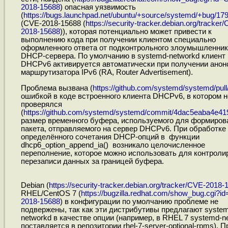
2018-15688
) опасная уязвимость
(
https://bugs.launchpad.net/ubuntu/+source/systemd/+bug/17
(CVE-2018-15688 (
https://security-tracker.debian.org/tracker
2018-15688
)), которая потенциально может привести к
выполнению кода при получении клиентом специально
оформленного ответа от подконтрольного злоумышленник
DHCP-сервера. По умолчанию в systemd-networkd клиент
DHCPv6 активируется автоматически при получении анон
маршрутизатора IPv6 (RA, Router Advertisement).
Проблема вызвана (
https://github.com/systemd/systemd/pul
ошибкой в коде встроенного клиента DHCPv6, в котором 
проверялся
(
https://github.com/systemd/systemd/commit/4dac5eaba4e419
размер временного буфера, используемого для формиров
пакета, отправляемого на сервер DHCPv6. При обработке
определённого сочетания DHCP-опций в функции
dhcp6_option_append_ia() возникало целочисленное
переполнение, которое можно использовать для контроли
перезаписи данных за границей буфера.
Debian (
https://security-tracker.debian.org/tracker/CVE-2018-
RHEL/CentOS 7 (
https://bugzilla.redhat.com/show_bug.cgi?i
2018-15688
) в конфигурации по умолчанию проблеме не
подвержены, так как эти дистрибутивы предлагают syste
networkd в качестве опции (например, в RHEL 7 systemd-n
поставляется в репозитории rhel-7-server-optional-rpms). П