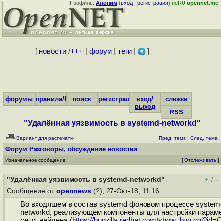
Профиль:
Аноним
(
вход
|
регистрация
)
неRU
opennet.me
[
новости
/
+++
|
форум
|
теги
|
]
форумы
правила/FAQ
поиск
регистрация
вход/
слежка
выход
RSS
"Удалённая уязвимость в systemd-networkd"
Вариант для распечатки
Пред. тема
|
След. тема
Форум
Разговоры, обсуждение новостей
Изначальное сообщение
[
Отслеживать
]
"Удалённая уязвимость в systemd-networkd"
+
–
/
Сообщение от
opennews
(?), 27-Окт-18, 11:16
Во входящем в состав systemd фоновом процессе system
networkd, реализующем компоненты для настройки парам
сети, найдена (
https://bugzilla.redhat.com/show_bug.cgi?id=