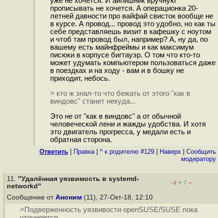
уже не хочется. И айпишник вручную
прописывать не хочется. А операционка 20-
летней давности про вайфай свисток вообще не
в курсе. А провод... провод это удобно, но как ты
себе представляешь визит в кафешку с ноутом
и чтоб там провод был, например? А, ну да, по
вашему есть майнфреймы и как максимум
писюки в корпусе бигтауэр. О том что кто-то
может удумать компьютером пользоваться даже
в поездках и на ходу - вам и в бошку не
приходит, небось.
> кто ж знал-то что бежать от этого "как в
виндовс" станет некуда...
Это не от "как в виндовс" а от обычной
человеческой лени и жажды удобства. И хотя
это двигатель прогресса, у медали есть и
обратная сторона.
Ответить
|
Правка
|
^ к родителю #129
|
Наверх
|
Cообщить
модератору
11.
"Удалённая уязвимость в systemd-
+
–
/
–2
networkd"
Сообщение от
Аноним
(11), 27-Окт-18, 12:10
>Подверженность уязвивости openSUSE/SUSE пока
уточняется.