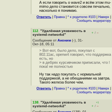
А если говорить о wave2 и всём этом mu-
mimo дело становится совсем печально,
насколько я понимаю.
Ответить
|
Правка
|
^ к родителю #103
|
Наверх
|
Cообщить модератору
112
.
"Удалённая уязвимость в
+
–
/
systemd-networkd"
Сообщение от
Аноним
(-), 31-
Окт-18, 05:11
> Вот-вот, было дело, покупал с
802.11ас, openwrt говорил, что поддержка
есть, но
> в дебрях курсивчиком приписали, что !
пока! не полностью
Ну так надо покупать с нормальной
поддержкой, а не обещаниями на завтра.
Такого железа более чем.
Ответить
|
Правка
|
^ к родителю #103
|
Наверх
|
Cообщить модератору
138
.
"Удалённая уязвимость в
+1
+
–
systemd-networkd"
/
Сообщение от
Аноним
(138), 01-