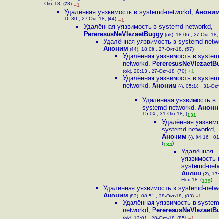
Окт-18, (28)
–1
Удалённая уязвимость в systemd-networkd
,
Анони
16:30 , 27-Окт-18, (44)
–1
Удалённая уязвимость в systemd-networkd
,
PereresusNeVlezaetBuggy
(ok), 18:06 , 27-Окт-18,
Удалённая уязвимость в systemd-netw
Аноним
(44), 18:08 , 27-Окт-18, (57)
Удалённая уязвимость в system
networkd
,
PereresusNeVlezaetB
(ok), 20:13 , 27-Окт-18, (70)
+1
Удалённая уязвимость в system
networkd
,
Аноним
(-), 05:18 , 31-Окт
Удалённая уязвимость в
systemd-networkd
,
Анонн
15:04 , 31-Окт-18, (
)
131
Удалённая уязвимо
systemd-networkd
,
Аноним
(-), 04:16 , 0
(
)
134
Удалённая
уязвимость 
systemd-net
Анонн
(?), 17:
Ноя-18, (
)
139
Удалённая уязвимость в systemd-netw
Аноним
(82), 08:51 , 28-Окт-18, (83)
–1
Удалённая уязвимость в system
networkd
,
PereresusNeVlezaetB
(ok), 12:01 , 28-Окт-18, (85)
–1