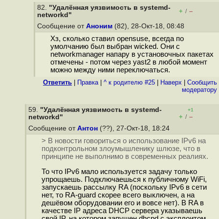
82.
"Удалённая уязвимость в systemd-
+
–
/
networkd"
Сообщение от
Аноним
(82), 28-Окт-18, 08:48
Хз, сколько ставил opensuse, всегда по
умолчанию был выбран wicked. Они с
networkmanager напару в установочных пакетах
отмечены - потом через yast2 в любой момент
можно между ними переключаться.
Ответить
|
Правка
|
^ к родителю #25
|
Наверх
|
Cообщить
модератору
59.
"Удалённая уязвимость в systemd-
+1
+
–
networkd"
/
Сообщение от
Антон
(??), 27-Окт-18, 18:24
> В новости говориться о использование IPv6 на
подконтрольном злоумышленику шлюзе, что в
принципе не выполнимо в современных реалиях.
То что IPv6 мало используется задачу только
упрощаешь. Подключаешься к публичному WiFi,
запускаешь рассылку RA (поскольку IPv6 в сети
нет, то RA-guard скорее всего выключен, а на
дешёвом оборудовании его и вовсе нет). В RA в
качестве IP адреса DHCP сервера указываешь
свой IP, на котором запущен dhcpd с эксплоитом.