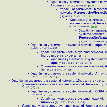
Удалённая уязвимость в systemd-netw
Аноним
(-), 05:15 , 31-Окт-18, (
113
)
Удалённая уязвимость в system
networkd
,
PereresusNeVlezaetB
(ok), 08:23 , 31-Окт-18, (
123
)
Удалённая уязвимость в
systemd-networkd
,
Анони
04:10 , 01-Ноя-18, (
)
133
Удалённая уязвимо
systemd-networkd
,
PereresusNeVleza
(ok), 08:21 , 01-Ноя-18, (
Удалённая уязвимость в systemd-networkd
,
equeim
13:56 , 27-Окт-18, (25)
Удалённая уязвимость в systemd-networkd
,
I
Indigo
(ok), 14:05 , 27-Окт-18, (26)
–1
Удалённая уязвимость в systemd-netw
equeim
(ok), 15:29 , 27-Окт-18, (39)
Удалённая уязвимость в systemd-networkd
,
А
(82), 08:48 , 28-Окт-18, (82)
Удалённая уязвимость в systemd-networkd
,
Антон
(?
18:24 , 27-Окт-18, (59)
+1
Удалённая уязвимость в systemd-networkd
,
15
(?), 12:46 , 27-Окт-18, (
Удалённая уязвимость в systemd-networkd
,
Аноним
(16), 12
Окт-18, (16)
+3
Удалённая уязвимость в systemd-networkd
,
COBA
(?
27-Окт-18, (52)
–1
Удалённая уязвимость в systemd-networkd
,
Анончик
(?), 17:37 , 27-Окт-18, (54)
Удалённая уязвимость в systemd-networkd
,
Аноним
(28), 14