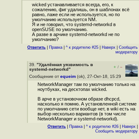
wicked устанавливается всегда, его, к
сожалению, фиг удалишь, он в шаблонах всё
равно, лаже если не используется, но по
умолчанию используется NM.
Я и не говорил, что systemd-networkd в
openSUSE по умолчанию.
А разве в арчике systemd-networkd не по
умолчанию?
Ответить
|
Правка
|
^ к родителю #25
|
Наверх
|
Cообщить
модератору
39.
"Удалённая уязвимость в
+
–
/
systemd-networkd"
Сообщение от
equeim
(ok), 27-Окт-18, 15:29
NetworkManager там по умолчанию только на
ноутбуках, на десктопах wicked.
В арче в установочном образе dhcpcd,
насколько я помню. А установленной системе
по умолчанию сети вообще нет, в wiki есть на
выбор несколько вариантов (в том числе
NetworkManager и systemd-networkd).
Ответить
|
Правка
|
^ к родителю #26
|
Наверх
|
Cообщить модератору