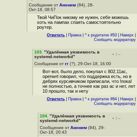
Сообщение от
Аноним
(84), 28-
Окт-18, 08:57
Твой ЧиПок никому не нужен, себе можешь
хоть на лампах спаять самостоятельно
роутер.
Ответить
|
Правка
|
^ к родителю #50
|
Наверх
|
Cообщить модератору
103
.
"Удалённая уязвимость в
+
–
/
systemd-networkd"
Сообщение от
гг
(?), 29-Окт-18, 16:00
Вот-вот, было дело, покупал с 802.11ас,
openwrt говорил, что поддержка есть, но в
дебрях курсивчиком приписали, что !пока!
не полностью, а точнее как раз ас и нет, лет
10 прошло, так и нету
Ответить
|
Правка
|
^ к родителю #84
|
Наверх
|
Cообщить модератору
104
.
"Удалённая уязвимость в
+
–
/
systemd-networkd"
Сообщение от
Аноним
(84), 29-
Окт-18, 20:43