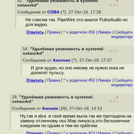
52.
"Удалённая уязвимость в systemd-
–1
+
–
networkd"
/
Сообщение от
COBA
(?), 27-Окт-18, 17:28
Не совсем так. PipeWire это аналог PulseAudio но
для видео.
Ответить
|
Правка
|
^ к родителю #16
|
Наверх
|
Cообщить
модератору
54.
"Удалённая уязвимость в systemd-
+
–
/
networkd"
Сообщение от
Анончик
(?), 27-Окт-18, 17:37
И для аудио, но оно никому не нужно пока не
допилят пульсу.
Ответить
|
Правка
|
^ к родителю #52
|
Наверх
|
Cообщить
модератору
28.
"Удалённая уязвимость в systemd-
–1
+
–
networkd"
/
Сообщение от
Аноним
(28), 27-Окт-18, 14:13
Ну,так и alsa в своё время выла так же протащена на
замену отличному oss.Мир линукса,это бесконечное
хождение по одним и тем же граблям.
Ответить
|
Правка
|
^ к родителю #13
|
Наверх
|
Cообщить