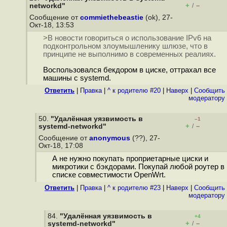
+
–
networkd"
/
Сообщение от
commiethebeastie
(ok), 27-
Окт-18, 13:53
>В новости говориться о использование IPv6 на
подконтрольном злоумышленику шлюзе, что в
принципе не выполнимо в современных реалиях.
Воспользовался бекдором в циске, оттрахал все
машины с systemd.
Ответить
|
Правка
|
^ к родителю #20
|
Наверх
|
Cообщить
модератору
50.
"Удалённая уязвимость в
–1
+
–
systemd-networkd"
/
Сообщение от
anonymous
(??), 27-
Окт-18, 17:08
А не нужно покупать проприетарные циски и
микротики с бэкдорами. Покупай любой роутер в
списке совместимости OpenWrt.
Ответить
|
Правка
|
^ к родителю #23
|
Наверх
|
Cообщить
модератору
84.
"Удалённая уязвимость в
+4
+
–
systemd-networkd"
/