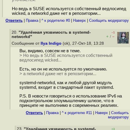
Но ведь в SUSE используется собственный ведлосипед
wicked, а networkd даже нет в репозитории...
Ответить
|
Правка
|
^ к родителю #0
|
Наверх
|
Cообщить модератору
20.
"Удалённая уязвимость в systemd-
–1
+
–
networkd"
/
Сообщение от
Ilya Indigo
(ok), 27-Окт-18, 13:28
Вы, видимо, совсем не в теме.
> Но ведь в SUSE используется собственный
ведлосипед wicked...
Есть, но он не используется по умолчанию.
> а networkd даже нет в репозитории...
systemd-networkd, как и любой другой модуль
systemd, входит в стандартный пакет systemd.
P.S. В новости говориться о использование IPv6 на
подконтрольном злоумышленику шлюзе, что в
принципе не выполнимо в современных реалиях.
Ответить
|
Правка
|
^ к родителю #11
|
Наверх
|
Cообщить
модератору
23.
"Удалённая уязвимость в systemd-
+3