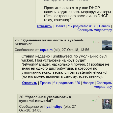
как будто это именно так.
Простите, а как это у вас DHCP-
пакеты ходят сквозь маршрутизаторы
(без настроенного вами лично DHCP
relay, конечно)?
Ответить
|
Правка
|
^ к родителю #133
|
Наверх
|
Cообщить модератору
25.
"Удалённая уязвимость в systemd-
+
–
/
networkd"
Сообщение от
equeim
(ok), 27-Окт-18, 13:56
Ставил недавно Tumbleweed, по умолчанию был
wicked. При установке на ноут будет
NetworkManager, насколько я помню. Я вообще не
знаю ни одного дистрибутива, в котором по
умолчанию использовался бы systemd-networkd
(но его можно включить самому, естественно).
Ответить
|
Правка
|
^ к родителю #20
|
Наверх
|
Cообщить
модератору
26.
"Удалённая уязвимость в
–1
+
–
systemd-networkd"
/
Сообщение от
Ilya Indigo
(ok), 27-
Окт-18, 14:05