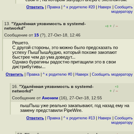
Ответить
|
Правка
|
^ к родителю #20
|
Наверх
|
Cообщить
модератору
13.
"Удалённая уязвимость в systemd-
+
–
/
+8
networkd"
Сообщение от
15
(?), 27-Окт-18, 12:46
Решeто.
С другой стороны, это можно было предсказать по
успеху ПышПышАудио, который похоже закопают
быстрее чем до ума доведут...
Однако буратины радостно притащили это в свои
дистрибутивы...
Ответить
|
Правка
|
^ к родителю #0
|
Наверх
|
Cообщить модератору
16.
"Удалённая уязвимость в systemd-
+3
+
–
networkd"
/
Сообщение от
Аноним
(16), 27-Окт-18, 12:55
пышПыш уже реально закапывают, год назад ему на
замену представили PipeWire.
Ответить
|
Правка
|
^ к родителю #13
|
Наверх
|
Cообщить
модератору