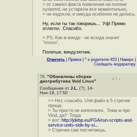
> от самого факта появления на поляне
systemd, не устарели все моментально,
> не издохли, и никуда особенно не делись.
Ну, если ты так говоришь... Уф! Прямо
отлегло. Спасибо.
> PS: Как-в-винде - не всегда значит
"плохо",
Полегше, виндузятник.
Ответить
|
Правка
|
^ к родителю #23
|
Наверх
|
Cообщить модератору
76
.
"Обновлены сборки
+
–
/
дистрибутива Void Linux"
Сообщение от
J.L.
(?), 14-
Ноя-18, 17:50
>> Нет, спасибо. Unit-файл в 5 строчек
проще,
> Ты просто не копенгаген. Тема ж про
Viod, да? Тогда
> вот:
http://jdebp.eu/FGA/run-scripts-and-
service-units-side-by-si...
> Строчки сам посчитаешь.