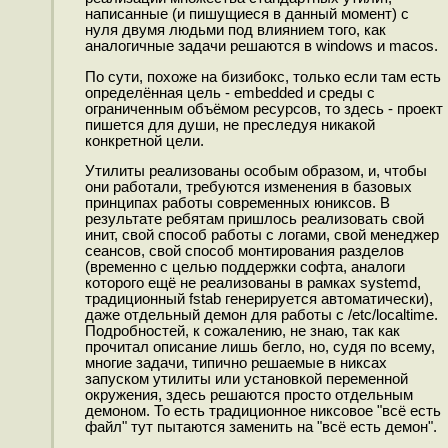
написанные (и пишущиеся в данный момент) с
нуля двумя людьми под влиянием того, как
аналогичные задачи решаются в windows и macos.
По сути, похоже на бизибокс, только если там есть
определённая цель - embedded и среды с
ограниченным объёмом ресурсов, то здесь - проект
пишется для души, не преследуя никакой
конкретной цели.
Утилиты реализованы особым образом, и, чтобы
они работали, требуются изменения в базовых
принципах работы современных юниксов. В
результате ребятам пришлось реализовать свой
инит, свой способ работы с логами, свой менеджер
сеансов, свой способ монтирования разделов
(временно с целью поддержки софта, аналоги
которого ещё не реализованы в рамках systemd,
традиционный fstab генерируется автоматически),
даже отдельный демон для работы с /etc/localtime.
Подробностей, к сожалению, не знаю, так как
прочитал описание лишь бегло, но, судя по всему,
многие задачи, типично решаемые в никсах
запуском утилиты или установкой переменной
окружения, здесь решаются просто отдельным
демоном. То есть традиционное никсовое "всё есть
файл" тут пытаются заменить на "всё есть демон".