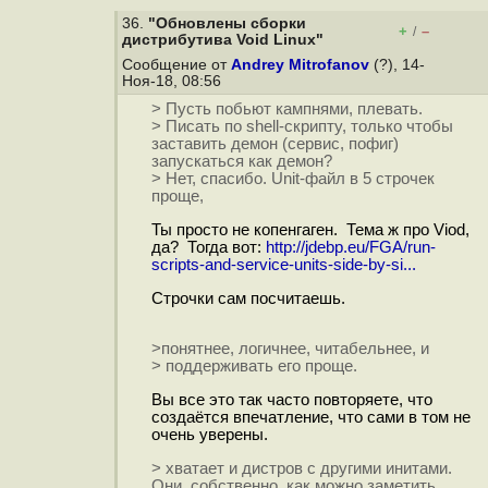
36.
"Обновлены сборки
+
–
/
дистрибутива Void Linux"
Сообщение от
Andrey Mitrofanov
(?), 14-
Ноя-18, 08:56
> Пусть побьют кампнями, плевать.
> Писать по shell-скрипту, только чтобы
заставить демон (сервис, пофиг)
запускаться как демон?
> Нет, спасибо. Unit-файл в 5 строчек
проще,
Ты просто не копенгаген. Тема ж про Viod,
да? Тогда вот:
http://jdebp.eu/FGA/run-
scripts-and-service-units-side-by-si...
Строчки сам посчитаешь.
>понятнее, логичнее, читабельнее, и
> поддерживать его проще.
Вы все это так часто повторяете, что
создаётся впечатление, что сами в том не
очень уверены.
> хватает и дистров с другими инитами.
Они, собственно, как можно заметить,