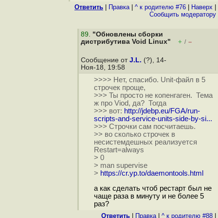
Ответить
|
Правка
|
^ к родителю #76
|
Наверх
|
Cообщить модератору
89
.
"Обновлены сборки
дистрибутива Void Linux"
+
–
/
Сообщение от
J.L.
(?), 14-
Ноя-18, 19:58
>>>> Нет, спасибо. Unit-файл в 5
строчек проще,
>>> Ты просто не копенгаген. Тема
ж про Viod, да? Тогда
>>> вот:
http://jdebp.eu/FGA/run-
scripts-and-service-units-side-by-si...
>>> Строчки сам посчитаешь.
>> во сколько строчек в
несистемдешных реализуется
Restart=always
> 0
> man supervise
>
https://cr.yp.to/daemontools.html
а как сделать чтоб рестарт был не
чаще раза в минуту и не более 5
раз?
Ответить
|
Правка
|
^ к родителю #88
|