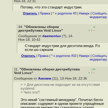
Ноя-18, 22:31
Потому, что это стандарт индустрии.
Ответить
|
Правка
|
^ к родителю #3
|
Наверх
|
Cообщить
модератору
44.
"Обновлены сборки
+2
+
–
дистрибутива Void Linux"
/
Сообщение от
daemontux
(?), 14-
Ноя-18, 10:42
Стандарт индустрии для десктопа венда. P.s
если шо сарказм
Ответить
|
Правка
|
^ к родителю #10
|
Наверх
|
Cообщить
модератору
11.
"Обновлены сборки дистрибутива
+26
+
–
Void Linux"
/
Сообщение от
Аноним
(11), 13-Ноя-18, 22:36
> > Для десктопа не подходит из-за отсутствия
systemd
> Чего это?
Это некий "системный менеджер". Почитал бегло
описание: содержит в одном проекте упрощённые
реализации множества стандартных утилит,