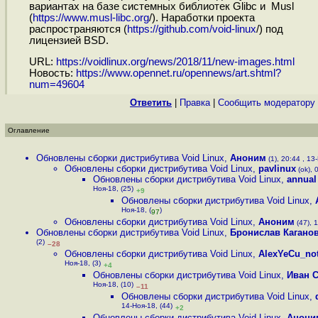
вариантах на базе системных библиотек Glibc и Musl
(
https://www.musl-libc.org
/). Наработки проекта
распространяются (
https://github.com/void-linux
/) под
лицензией BSD.
URL:
https://voidlinux.org/news/2018/11/new-images.html
Новость:
https://www.opennet.ru/opennews/art.shtml?
num=49604
Ответить
|
Правка
|
Cообщить модератору
Оглавление
Обновлены сборки дистрибутива Void Linux
,
Аноним
(1), 20:44 , 13-
Обновлены сборки дистрибутива Void Linux
,
pavlinux
(ok), 
Обновлены сборки дистрибутива Void Linux
,
annual
Ноя-18, (25)
+9
Обновлены сборки дистрибутива Void Linux
,
Ноя-18, (
)
97
Обновлены сборки дистрибутива Void Linux
,
Аноним
(47), 1
Обновлены сборки дистрибутива Void Linux
,
Бронислав Кагано
(2)
–28
Обновлены сборки дистрибутива Void Linux
,
AlexYeCu_no
Ноя-18, (3)
+4
Обновлены сборки дистрибутива Void Linux
,
Иван 
Ноя-18, (10)
–11
Обновлены сборки дистрибутива Void Linux
,
14-Ноя-18, (44)
+2
Обновлены сборки дистрибутива Void Linux
,
Анони