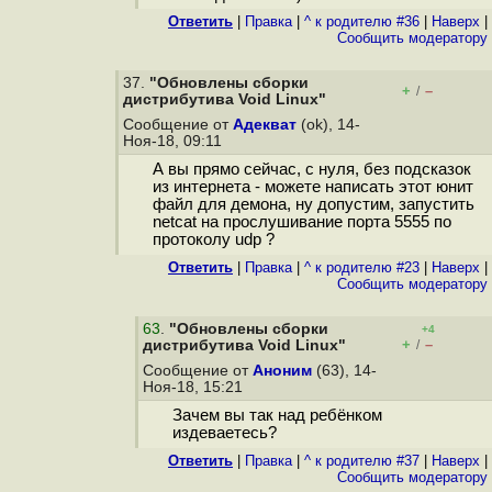
Ответить
|
Правка
|
^ к родителю #36
|
Наверх
|
Cообщить модератору
37.
"Обновлены сборки
+
–
/
дистрибутива Void Linux"
Сообщение от
Адекват
(ok), 14-
Ноя-18, 09:11
А вы прямо сейчас, с нуля, без подсказок
из интернета - можете написать этот юнит
файл для демона, ну допустим, запустить
netcat на прослушивание порта 5555 по
протоколу udp ?
Ответить
|
Правка
|
^ к родителю #23
|
Наверх
|
Cообщить модератору
63
.
"Обновлены сборки
+4
+
–
дистрибутива Void Linux"
/
Сообщение от
Аноним
(63), 14-
Ноя-18, 15:21
Зачем вы так над ребёнком
издеваетесь?
Ответить
|
Правка
|
^ к родителю #37
|
Наверх
|
Cообщить модератору