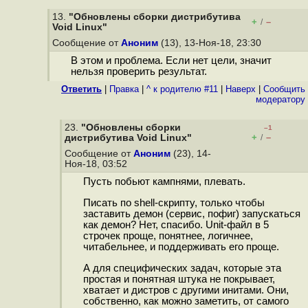
13.
"Обновлены сборки дистрибутива
+
–
/
Void Linux"
Сообщение от
Аноним
(13), 13-Ноя-18, 23:30
В этом и проблема. Если нет цели, значит
нельзя проверить результат.
Ответить
|
Правка
|
^ к родителю #11
|
Наверх
|
Cообщить
модератору
23.
"Обновлены сборки
–1
+
–
дистрибутива Void Linux"
/
Сообщение от
Аноним
(23), 14-
Ноя-18, 03:52
Пусть побьют кампнями, плевать.
Писать по shell-скрипту, только чтобы
заставить демон (сервис, пофиг) запускаться
как демон? Нет, спасибо. Unit-файл в 5
строчек проще, понятнее, логичнее,
читабельнее, и поддерживать его проще.
А для специфических задач, которые эта
простая и понятная штука не покрывает,
хватает и дистров с другими инитами. Они,
собственно, как можно заметить, от самого