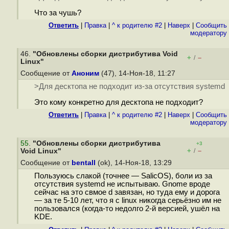
Что за чушь?
Ответить
|
Правка
|
^ к родителю #2
|
Наверх
|
Cообщить
модератору
46.
"Обновлены сборки дистрибутива Void
+
–
/
Linux"
Сообщение от
Аноним
(47), 14-Ноя-18, 11:27
>Для десктопа не подходит из-за отсутствия systemd
Это кому конкретно для десктопа не подходит?
Ответить
|
Правка
|
^ к родителю #2
|
Наверх
|
Cообщить
модератору
55
.
"Обновлены сборки дистрибутива
+3
+
–
Void Linux"
/
Сообщение от
bentall
(ok), 14-Ноя-18, 13:29
Пользуюсь слакой (точнее — SalicOS), боли из за
отсутствия systemd не испытываю. Gnome вроде
сейчас на это свмое d завязан, но туда ему и дорога
— за те 5-10 лет, что я с linux никогда серьёзно им не
пользовался (когда-то недолго 2-й версией, ушёл на
KDE.