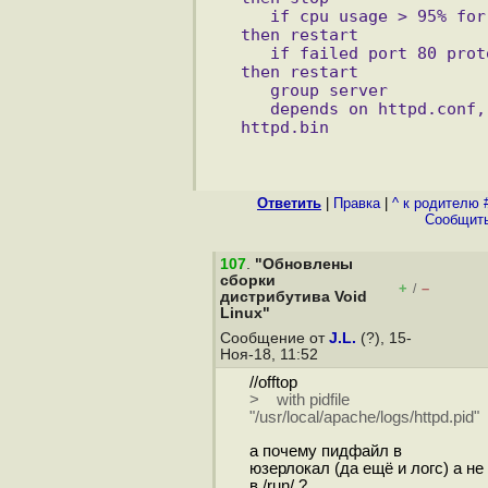
   if cpu usage > 95% for 
then restart
   if failed port 80 proto
then restart
   group server
   depends on httpd.conf, 
httpd.bin
Ответить
|
Правка
|
^ к родителю 
Cообщить
107
.
"Обновлены
сборки
+
–
/
дистрибутива Void
Linux"
Сообщение от
J.L.
(?), 15-
Ноя-18, 11:52
//offtop
> with pidfile
"/usr/local/apache/logs/httpd.pid"
а почему пидфайл в
юзерлокал (да ещё и логс) а не
в /run/ ?