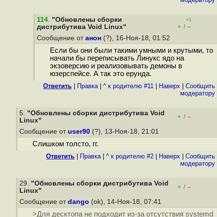
114
.
"Обновлены сборки
+1
+
–
дистрибутива Void Linux"
/
Сообщение от
анон
(?), 16-Ноя-18, 01:52
Если бы они были такими умными и крутыми, то
начали бы переписывать Линукс ядо на
экзоверсию и реализовывать демоны в
юзерспейсе. А так это ерунда.
Ответить
|
Правка
|
^ к родителю #11
|
Наверх
|
Cообщить
модератору
5.
"Обновлены сборки дистрибутива Void
+
–
/
Linux"
Сообщение от
user90
(?), 13-Ноя-18, 21:01
Слишком толсто, гг.
Ответить
|
Правка
|
^ к родителю #2
|
Наверх
|
Cообщить
модератору
29.
"Обновлены сборки дистрибутива Void
+
–
/
Linux"
Сообщение от
dango
(ok), 14-Ноя-18, 07:41
>Для десктопа не подходит из-за отсутствия systemd