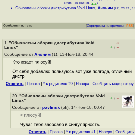
12:06 , 16-Ноя-18, (
)
116
Обновлены сборки дистрибутива Void Linux
,
Аноним
(99), 23:37 , 1
Сообщения по теме
[
Сортировка по времени
|
RSS
]
1.
"Обновлены сборки дистрибутива Void
–6
+
–
Linux"
/
Сообщение от
Аноним
(1), 13-Ноя-18, 20:44
Кто юзает плюсуй!
От себя добавлю: пользуюсь вот уже полгода, отличный
дистр!
Ответить
|
Правка
|
^ к родителю #0
|
Наверх
|
Cообщить модератору
20.
"Обновлены сборки дистрибутива Void
+
–
/
Linux"
Сообщение от
pavlinux
(ok), 14-Ноя-18, 00:47
> плюсуй!
Чуваг, тебя засосало в сингулярность.
Ответить
|
Правка
|
^ к родителю #1
|
Наверх
|
Cообщить