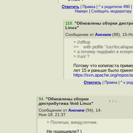
Ответить
|
Правка
|
^ к родителю #90
|
Наверх
|
Cообщить модератору
110
.
"Обновлены сборки дистри
Linux"
Сообщение от
Аноним
(88), 15-Н
> //offtop
>> with pidfile "/usr/local/apa
> а почему пидфайл в юзерло
> /run/ ?
Потому что копипаста пример
лет 15 и раньше было принят
https://svn.apache.org/repos/as
Ответить
|
Правка
|
^ к ро
94
.
"Обновлены сборки
+
–
/
дистрибутива Void Linux"
Сообщение от
Аноним
(94), 14-
Ноя-18, 21:37
> Полегше, виндузятник.
Не подешевле? )