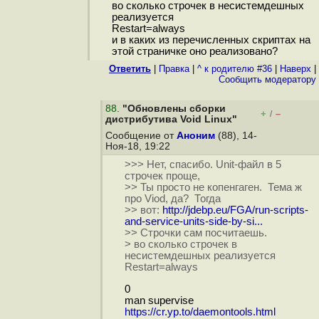
во сколько строчек в несистемдешных
реализуется
Restart=always
и в каких из перечисленных скриптах на
этой страничке оно реализовано?
Ответить
|
Правка
|
^ к родителю #36
|
Наверх
|
Cообщить модератору
88
.
"Обновлены сборки
+
–
/
дистрибутива Void Linux"
Сообщение от
Аноним
(88), 14-
Ноя-18, 19:22
>>> Нет, спасибо. Unit-файл в 5
строчек проще,
>> Ты просто не копенгаген. Тема ж
про Viod, да? Тогда
>> вот:
http://jdebp.eu/FGA/run-scripts-
and-service-units-side-by-si...
>> Строчки сам посчитаешь.
> во сколько строчек в
несистемдешных реализуется
Restart=always
0
man supervise
https://cr.yp.to/daemontools.html