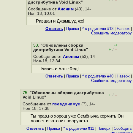
/
дистрибутива Void Linux"
Сообщение от
Аноним
(40), 14-
Ноя-18, 10:01
Равшан и Джамшуд же!
Ответить
|
Правка
|
^ к родителю #13
|
Наверх
|
Cообщить модератору
53
.
"Обновлены сборки
+2
+
–
дистрибутива Void Linux"
/
Сообщение от
Аноним
(53), 14-
Ноя-18, 12:34
Бивис и Батт-Хед!
Ответить
|
Правка
|
^ к родителю #40
|
Наверх
|
Cообщить модератору
75
.
"Обновлены сборки дистрибутива
+
–
/
Void Linux"
Сообщение от
псевдонимус
(?), 14-
Ноя-18, 17:38
Ты прав,но хорош уже Семёныча кормить.Он
лопнет и затопит полрунета.
Ответить
|
Правка
|
^ к родителю #11
|
Наверх
|
Cообщить
модератору