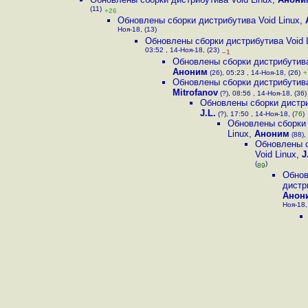
(11)
+26
Обновлены сборки дистрибутива Void Linux
,
Ноя-18, (13)
Обновлены сборки дистрибутива Void 
03:52 , 14-Ноя-18, (23)
–1
Обновлены сборки дистрибутива
Аноним
(26), 05:23 , 14-Ноя-18, (26)
+
Обновлены сборки дистрибутива
Mitrofanov
(?), 08:56 , 14-Ноя-18, (36)
Обновлены сборки дистри
J.L.
(?), 17:50 , 14-Ноя-18, (
76
)
Обновлены сборки 
Linux
,
Аноним
(88),
Обновлены с
Void Linux
,
J
(
)
89
Обнов
дистр
Анон
Ноя-18,