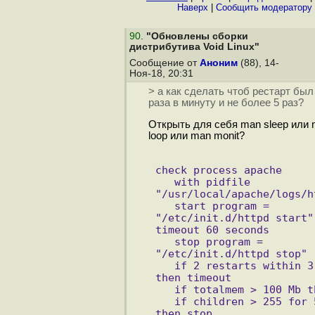
Наверх
|
Cообщить модератору
90
.
"Обновлены сборки
дистрибутива Void Linux"
Сообщение от
Аноним
(88), 14-
Ноя-18, 20:31
> а как сделать чтоб рестарт был
раза в минуту и не более 5 раз?
Открыть для себя man sleep или m
loop или man monit?
check process apache
   with pidfile 
"/usr/local/apache/logs/h
   start program = 
"/etc/init.d/httpd start" 
timeout 60 seconds
   stop program = 
"/etc/init.d/httpd stop"
   if 2 restarts within 3 
then timeout
   if totalmem > 100 Mb t
   if children > 255 for 5
then stop