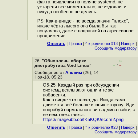
факта появления на поляне systemd, не
устарели все моментально, не издохли, и
никуда особенно не делись.
PS: Как-в-винде - не всегда значит "плохо",
иначе чёрта лысого она была бы так
популярна, даже с поправкой на агрессивное
продвижение.
Ответить
|
Правка
|
^ к родителю #13
|
Наверх
|
Cообщить модератору
26.
"Обновлены сборки
+1
+
–
дистрибутива Void Linux"
/
Сообщение от
Аноним
(26), 14-
Ноя-18, 05:23
О5-25. Каждый раз при обсуждении
системд всплывают одни и те же
побасенки.
Как в винде это плохо, да. Винда сама
движется всё больше в юних сторону. Иди
попробуй нормального вин-админа найти, а
не некстнекстнекст.
https://image.ibb.co/fK5KQK/sccm2.png
Ответить
|
Правка
|
^ к родителю #23
|
Наверх
|
Cообщить модератору