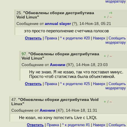
модератору
25.
"Обновлены сборки дистрибутива
+9
+
–
Void Linux"
/
Сообщение от
annual slayer
(?), 14-Ноя-18, 05:21
это просто переполнение счетчика голосов
Ответить
|
Правка
|
^ к родителю #20
|
Наверх
|
Cообщить
модератору
97
.
"Обновлены сборки дистрибутива
+
–
/
Void Linux"
Сообщение от
Аноним
(97), 14-Ноя-18, 23:03
Ну не знаю. Я не юзаю, так что поставил минус.
Просто чтоб статистика была объективной.
Ответить
|
Правка
|
^ к родителю #25
|
Наверх
|
Cообщить
модератору
47.
"Обновлены сборки дистрибутива Void
+
–
/
Linux"
Сообщение от
Аноним
(47), 14-Ноя-18, 11:31
Не юзал, но хочу потестить Live с LXQt.
Ответить
|
Правка
|
^ к родителю #1
|
Наверх
|
Cообщить