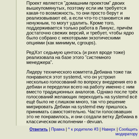
Проект является "домашним проектом" двоих
вышеупомянутых, поэтому если им требуется
какая-то возможность, то они просто берут и
реализовывают её, а если что-то становится им
ненужным, то могут удалить. Кроме того,
поддерживается только работа в Линукс, причём
достаточно свежих версий, и требует, чтобы ядро
было собрано с некоторыми экзотическими
опциями (как минимум, cgroups).
РедХэт седьмую центось (и рхел вроде тоже)
реализовала на базе этого "системного
менеджера".
Лидеру технического комитета Дебиана тоже так
понравился этот systemd, что он устроил
несколько голосований по вопросу внедрения его в
дебиан и переделки всего на работу именно с ним
вместо традиционных аналогов. Однако после трёх
голосований желающих переходить на systemd всё
ещё было не слишком много, так что решение
мигрировать Дебиан на systemd ему пришлось
принимать самостоятельно. Части голосовавших
это не понравилось, и они создали ветку Дебиана в
классическом исполнении - devuan.
Ответить
|
Правка
|
^ к родителю #3
|
Наверх
|
Cообщить
модератору