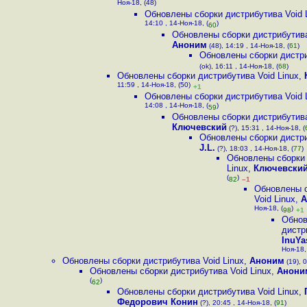
Ноя-18, (48)
Обновлены сборки дистрибутива Void 
14:10 , 14-Ноя-18, (
)
60
Обновлены сборки дистрибутива
Аноним
(48), 14:19 , 14-Ноя-18, (
61
)
Обновлены сборки дистри
(ok), 16:11 , 14-Ноя-18, (
68
)
Обновлены сборки дистрибутива Void Linux
,
11:59 , 14-Ноя-18, (50)
+1
Обновлены сборки дистрибутива Void 
14:08 , 14-Ноя-18, (
)
59
Обновлены сборки дистрибутива
Ключевский
(?), 15:31 , 14-Ноя-18, (
Обновлены сборки дистри
J.L.
(?), 18:03 , 14-Ноя-18, (
77
)
Обновлены сборки 
Linux
,
Ключевски
(
)
82
–1
Обновлены с
Void Linux
,
А
Ноя-18, (
)
98
+1
Обнов
дистр
InuYa
Ноя-18,
Обновлены сборки дистрибутива Void Linux
,
Аноним
(19), 0
Обновлены сборки дистрибутива Void Linux
,
Анони
(
)
62
Обновлены сборки дистрибутива Void Linux
,
Федорович Конин
(?), 20:45 , 14-Ноя-18, (
91
)