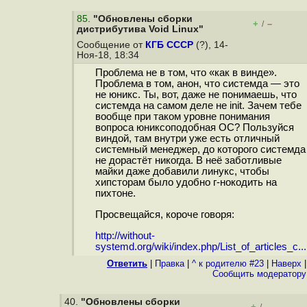
85
.
"Обновлены сборки
+
–
/
дистрибутива Void Linux"
Сообщение от
КГБ СССР
(?), 14-
Ноя-18, 18:34
Проблема не в том, что «как в винде».
Проблема в том, анон, что системда — это
не юникс. Ты, вот, даже не понимаешь, что
системда на самом деле не init. Зачем тебе
вообще при таком уровне понимания
вопроса юниксоподобная ОС? Пользуйся
виндой, там внутри уже есть отличный
системный менеджер, до которого системда
не дорастёт никогда. В неё заботливые
майки даже добавили линукс, чтобы
хипсторам было удобно г-нокодить на
пихтоне.
Просвещайся, короче говоря:
http://without-
systemd.org/wiki/index.php/List_of_articles_c...
Ответить
|
Правка
|
^ к родителю #23
|
Наверх
|
Cообщить модератору
40.
"Обновлены сборки
+
–