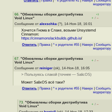
Ответить
|
Правка
|
^ к родителю #2
|
Наверх
|
Cообщить
модератору
66
.
"Обновлены сборки дистрибутива
+3
+
–
Void Linux"
/
Сообщение от
alexschka
(?), 14-Ноя-18, 16:01
Хочется Гнома в Слаке, возьми Unsystemd
Cinnamon:
https://cinnamonslackbuilds.github.io
/
Ответить
|
Правка
|
^ к родителю #55
|
Наверх
|
Cообщить
модератору
67
.
"Обновлены сборки дистрибутива
+
–
/
Void Linux"
Сообщение от
reiniger
(ok), 14-Ноя-18, 16:05
> Пользуюсь слакой (точнее — SalicOS)
Может SalixOS всё таки?
Ответить
|
Правка
|
^ к родителю #55
|
Наверх
|
Cообщить
модератору
73
.
"Обновлены сборки дистрибутива
+
–
/
Void Linux"
Сообщение от
bentall
(ok), 14-Ноя-18, 17:33