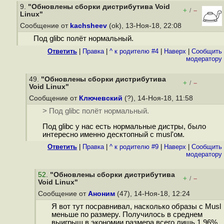
9.
"Обновлены сборки дистрибутива Void
+
–
/
Linux"
Сообщение от
kachsheev
(ok), 13-Ноя-18, 22:08
Под glibc полёт нормальный.
Ответить
|
Правка
|
^ к родителю #4
|
Наверх
|
Cообщить
модератору
49.
"Обновлены сборки дистрибутива
+
–
/
Void Linux"
Сообщение от
Ключевский
(?), 14-Ноя-18, 11:58
> Под glibc полёт нормальный.
Под glibc у нас есть нормальные дистры, было
интересно именно десктопный с musl'ом.
Ответить
|
Правка
|
^ к родителю #9
|
Наверх
|
Cообщить
модератору
52
.
"Обновлены сборки дистрибутива
+
–
/
Void Linux"
Сообщение от
Аноним
(47), 14-Ноя-18, 12:24
Я вот тут посравнивал, насколько образы с Musl
меньше по размеру. Получилось в среднем
выигрыш в экономии размера всего лишь 1.96%.