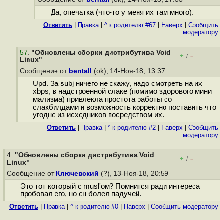
Да, опечатка (что-то у меня их там много).
Ответить
|
Правка
|
^ к родителю #67
|
Наверх
|
Cообщить
модератору
57
.
"Обновлены сборки дистрибутива Void
+
–
/
Linux"
Сообщение от
bentall
(ok), 14-Ноя-18, 13:37
Upd. За subj ничего не скажу, надо смотреть на их
xbps, в надстроенной слаке (помимо здорового мини
мализма) привлекла простота работы со
слакбилдами и возможность корректно поставить что
угодно из исходников посредством их.
Ответить
|
Правка
|
^ к родителю #2
|
Наверх
|
Cообщить
модератору
4.
"Обновлены сборки дистрибутива Void
+
–
/
Linux"
Сообщение от
Ключевский
(?), 13-Ноя-18, 20:59
Это тот который с musl'ом? Помнится ради интереса
пробовал его, но он болел падучей.
Ответить
|
Правка
|
^ к родителю #0
|
Наверх
|
Cообщить модератору