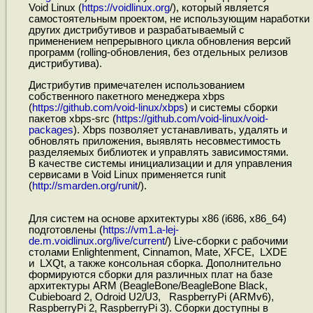
Void Linux (
https://voidlinux.org
/), который является
самостоятельным проектом, не использующим наработки
других дистрибутивов и разрабатываемый с
применением непрерывного цикла обновления версий
программ (rolling-обновления, без отдельных релизов
дистрибутива).
Дистрибутив примечателен использованием
собственного пакетного менеджера xbps
(
https://github.com/void-linux/xbps
) и системы сборки
пакетов xbps-src (
https://github.com/void-linux/void-
packages
). Xbps позволяет устанавливать, удалять и
обновлять приложения, выявлять несовместимость
разделяемых библиотек и управлять зависимостями.
В качестве системы инициализации и для управления
сервисами в Void Linux применяется runit
(
http://smarden.org/runit
/).
Для систем на основе архитектуры x86 (i686, x86_64)
подготовлены (
https://vm1.a-lej-
de.m.voidlinux.org/live/current
/) Live-сборки с рабочими
столами Enlightenment, Cinnamon, Mate, XFCE, LXDE
и LXQt, а также консольная сборка. Дополнительно
формируются сборки для различных плат на базе
архитектуры ARM (BeagleBone/BeagleBone Black,
Cubieboard 2, Odroid U2/U3, RaspberryPi (ARMv6),
RaspberryPi 2, RaspberryPi 3). Сборки доступны в