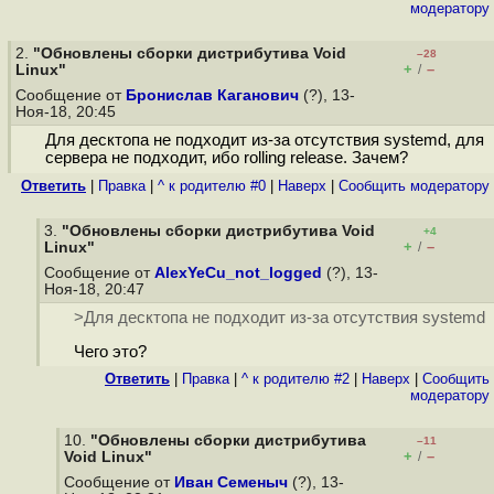
модератору
2.
"Обновлены сборки дистрибутива Void
–28
+
–
Linux"
/
Сообщение от
Бронислав Каганович
(?), 13-
Ноя-18, 20:45
Для десктопа не подходит из-за отсутствия systemd, для
сервера не подходит, ибо rolling release. Зачем?
Ответить
|
Правка
|
^ к родителю #0
|
Наверх
|
Cообщить модератору
3.
"Обновлены сборки дистрибутива Void
+4
+
–
Linux"
/
Сообщение от
AlexYeCu_not_logged
(?), 13-
Ноя-18, 20:47
>Для десктопа не подходит из-за отсутствия systemd
Чего это?
Ответить
|
Правка
|
^ к родителю #2
|
Наверх
|
Cообщить
модератору
10.
"Обновлены сборки дистрибутива
–11
+
–
Void Linux"
/
Сообщение от
Иван Семеныч
(?), 13-