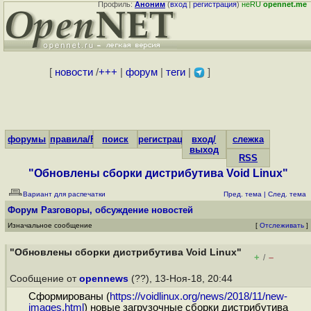
Профиль:
Аноним
(
вход
|
регистрация
)
неRU
opennet.me
[
новости
/
+++
|
форум
|
теги
|
]
форумы
правила/FAQ
поиск
регистрация
вход/
слежка
выход
RSS
"Обновлены сборки дистрибутива Void Linux"
Вариант для распечатки
Пред. тема
|
След. тема
Форум
Разговоры, обсуждение новостей
Изначальное сообщение
[
Отслеживать
]
"Обновлены сборки дистрибутива Void Linux"
+
–
/
Сообщение от
opennews
(??), 13-Ноя-18, 20:44
Сформированы (
https://voidlinux.org/news/2018/11/new-
images.html
) новые загрузочные сборки дистрибутива