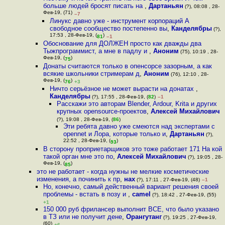
больше людей бросят писать на
,
Дартаньян
(?), 08:08 , 28-
Фев-19, (71)
–7
Линукс давно уже - инструмент корпораций А
свободное сообщество постепенно вы
,
Канделябры
(?),
17:53 , 28-Фев-19, (
)
81
–1
Обоснование для ДОЛЖЕН просто как дважды два
Тыжпрограммист, а мне в падлу и
,
Аноним
(75), 10:19 , 28-
Фев-19, (
)
75
Донаты считаются только в опенсорсе зазорным, а как
всякие школьники стримерам д
,
Аноним
(76), 12:10 , 28-
Фев-19, (
)
76
+3
Ничто серьёзное не может вырасти на донатах
,
Канделябры
(?), 17:55 , 28-Фев-19, (
82
)
–1
Расскажи это авторам Blender, Ardour, Krita и других
крупных opensource-проектов
,
Алексей Михайлович
(?), 19:08 , 28-Фев-19, (
86
)
Эти ребята давно уже смеются над экспертами с
opennet и Лора, которые только и
,
Дартаньян
(?),
22:52 , 28-Фев-19, (
)
93
В сторону проприетарщиков это тоже работает 171 На кой
такой орган мне это по
,
Алексей Михайлович
(?), 19:05 , 28-
Фев-19, (
)
85
это не работает - когда нужны не мелкие косметические
изменения, а починить к пр
,
нах
(?), 17:11 , 27-Фев-19, (48)
–1
Но, конечно, самый действенный вариант решения своей
проблемы - встать в позу и
,
camel
(?), 18:42 , 27-Фев-19, (55)
+1
150 000 руб фрилансер выполнит ВСЕ, что было указано
в ТЗ или не получит дене
,
Орангутанг
(?), 19:25 , 27-Фев-19,
(60)
+6