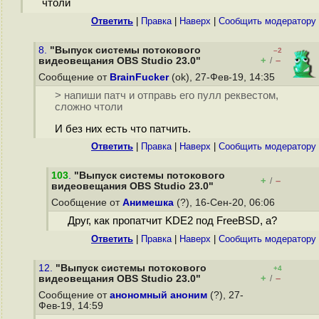
чтоли
Ответить
|
Правка
|
Наверх
|
Cообщить модератору
8.
"Выпуск системы потокового
–2
+
–
видеовещания OBS Studio 23.0"
/
Сообщение от
BrainFucker
(ok), 27-Фев-19, 14:35
> напиши патч и отправь его пулл реквестом,
сложно чтоли
И без них есть что патчить.
Ответить
|
Правка
|
Наверх
|
Cообщить модератору
103
.
"Выпуск системы потокового
+
–
/
видеовещания OBS Studio 23.0"
Сообщение от
Анимешка
(?), 16-Сен-20, 06:06
Друг, как пропатчит KDE2 под FreeBSD, а?
Ответить
|
Правка
|
Наверх
|
Cообщить модератору
12.
"Выпуск системы потокового
+4
+
–
видеовещания OBS Studio 23.0"
/
Сообщение от
анономный аноним
(?), 27-
Фев-19, 14:59