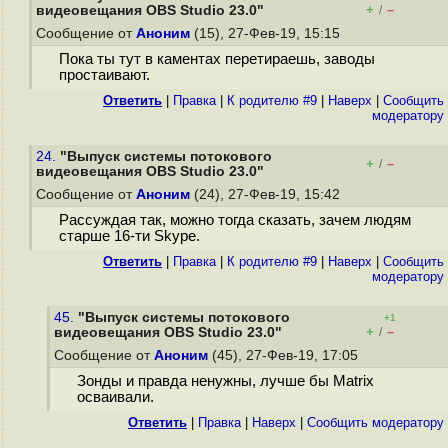
+
–
видеовещания OBS Studio 23.0"
/
Сообщение от
Аноним
(15), 27-Фев-19, 15:15
Пока ты тут в каментах перетираешь, заводы
простаивают.
Ответить
|
Правка
|
К родителю #9
|
Наверх
|
Cообщить
модератору
24.
"Выпуск системы потокового
+
–
/
видеовещания OBS Studio 23.0"
Сообщение от
Аноним
(24), 27-Фев-19, 15:42
Рассуждая так, можно тогда сказать, зачем людям
старше 16-ти Skype.
Ответить
|
Правка
|
К родителю #9
|
Наверх
|
Cообщить
модератору
45.
"Выпуск системы потокового
+1
+
–
видеовещания OBS Studio 23.0"
/
Сообщение от
Аноним
(45), 27-Фев-19, 17:05
Зонды и правда ненужны, лучше бы Matrix
осваивали.
Ответить
|
Правка
|
Наверх
|
Cообщить модератору