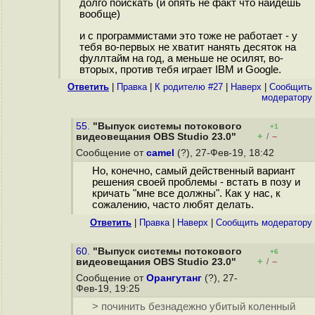
долго поискать (и опять не факт что найдешь
вообще)
и с программистами это тоже не работает - у
тебя во-первых не хватит нанять десяток на
фуллтайм на год, а меньше не осилят, во-
вторых, против тебя играет IBM и Google.
Ответить
|
Правка
|
К родителю #27
|
Наверх
|
Cообщить
модератору
55.
"Выпуск системы потокового
+1
+
–
видеовещания OBS Studio 23.0"
/
Сообщение от
camel
(?), 27-Фев-19, 18:42
Но, конечно, самый действенный вариант
решения своей проблемы - встать в позу и
кричать "мне все должны". Как у нас, к
сожалению, часто любят делать.
Ответить
|
Правка
|
Наверх
|
Cообщить модератору
60.
"Выпуск системы потокового
+6
+
–
видеовещания OBS Studio 23.0"
/
Сообщение от
Орангутанг
(?), 27-
Фев-19, 19:25
> починить безнадежно убитый коленный