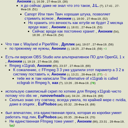
Аноним
(-), 16:39 , 27-Фев-19, (36)
я до сейчас даже не знал что это такое
,
J.L.
(?), 17:41 , 27-
Фев-19, (51)
Сапорт Или твич Твич хорошая штука, позволяет
стримить всякое
,
Аноним
(-), 18:00 , 27-Фев-19, (52)
Но хранить это вечность как ютубе не будет 2 месяца
вроде макс
,
Аноним
(-), 18:01 , 27-Фев-19, (53)
Сейчас вроде как постоянно хранит
,
Аноним
(54),
18:36 , 27-Фев-19, (54)
Что там с Wayland и PiperWire
,
Дуплик
(ok), 19:07 , 27-Фев-19, (56)
по прежнему не нужны
,
Аноним
(-), 19:25 , 27-Фев-19, (59)
+3
Есть-ли версия OBS Studio или альтернативное ПО для OpenGL 1 x
,
Аноним
(-), 19:19 , 27-Фев-19, (58)
ffmpeg x11grab
,
Аноним
(65), 23:37 , 27-Фев-19, (66)
К сожалению, с FFmpeg 3 3 уже удалили этот параметр а 3 2 в
систему поставить н
,
Аноним
(-), 13:21 , 28-Фев-19, (
77
)
–1
тебе же ж там написали The alternative of x11grab is called
xcbgrab in ffmpeg h
,
нах
(?), 13:26 , 28-Фев-19, (
78
)
использую самописный скрип по хоткею для ffmpeg x11grab чисто
потому что obs не
,
runoverheads
(ok), 04:24 , 28-Фев-19, (68)
Сколько знаю эту совтину, всегда умела, по крайней мере c nvidia,
даже в опциях
,
EuPhobos
(ok), 05:32 , 28-Фев-19, (69)
был впечатлен, эта единственная прога, которая из коробки умеет
работать под лин
,
EuPhobos
(ok), 05:35 , 28-Фев-19, (70)
Не единственная Ffmpeg тоже умеет
,
Аноним
(96), 23:31 , 28-Фев-19,
(
)
95