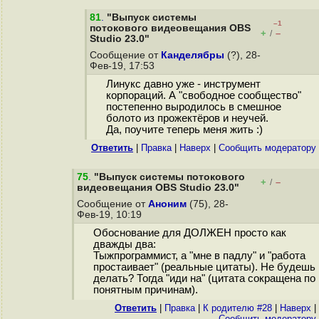
81
.
"Выпуск системы
–1
потокового видеовещания OBS
+
–
/
Studio 23.0"
Сообщение от
Канделябры
(?), 28-
Фев-19, 17:53
Линукс давно уже - инструмент
корпораций. А "свободное сообщество"
постепенно выродилось в смешное
болото из прожектёров и неучей.
Да, поучите теперь меня жить :)
Ответить
|
Правка
|
Наверх
|
Cообщить модератору
75
.
"Выпуск системы потокового
+
–
/
видеовещания OBS Studio 23.0"
Сообщение от
Аноним
(75), 28-
Фев-19, 10:19
Обоснование для ДОЛЖЕН просто как
дважды два:
Тыжпрограммист, а "мне в падлу" и "работа
простаивает" (реальные цитаты). Не будешь
делать? Тогда "иди на" (цитата сокращена по
понятным причинам).
Ответить
|
Правка
|
К родителю #28
|
Наверх
|
Cообщить модератору