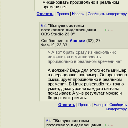
микшировать произвольно в реальном
времени нет.
Ответить
|
Правка
|
Наверх
|
Cообщить модератору
62.
"Выпуск системы
потокового видеовещания
+
–
/
OBS Studio 23.0"
Сообщение от
Аноним
(62), 27-
Фев-19, 23:33
> А вот брать сразу из нескольких
источников и микшировать
произвольно в реальном времени нет
А должен? Ведь для этого есть микшер
в операционке, например. Он прекрасно
«микширует произвольно в реальном
времени». В Linux pulseaudio так точно
умеет, даже уровни каждого сигнала
показывает. А уже результат можно и
ffmpeg'ом стримить.
Ответить
|
Правка
|
Наверх
|
Cообщить
модератору
64.
"Выпуск системы
потокового видеовещания
+
–
/