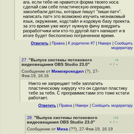
ага. если тебе не нравится форма твоего носа
сделай сам себе пластическую операцию.
заколебали дятлы, которые пишут "пиши патч".
написать патч это возможно изучить незнакомый
язык, окружение, кодстайл и кодовую базу проекта.
за это время уже могут нужную фичу внедрить
разработчики или кто-то другой патч напишет и в
итоге будет бесполезно потраченное время.
Ответить
|
Правка
|
К родителю #7
|
Наверх
|
Cообщить
модератору
27.
"Выпуск системы потокового
+6
+
–
видеовещания OBS Studio 23.0"
/
Сообщение от
Мимокрокодил
(?), 27-
Фев-19, 16:16
Никто не запрещает тебе заплатить
пластическому хирургу что он сделал пластику
тебе за тебя. С программистами это тоже кстати
работает.
Ответить
|
Правка
|
Наверх
|
Cообщить модератору
28.
"Выпуск системы потокового
+24
+
–
видеовещания OBS Studio 23.0"
/
Сообщение от
Миха
(??), 27-Фев-19, 16:19