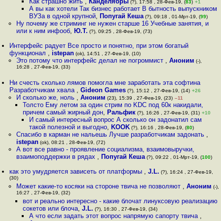
Как страшно жить
,
Канделябры
(?), 17:58 , 28-Фев-19, (
83
)
+1
А вы как хотели Так бизнес работает В бытность выпускником
ВУЗа в одной крупной
,
Попугай Кеша
(?), 09:18 , 01-Мрт-19, (
99
)
Ну почему же стриминг не нужен старше 16 Учебные занятия, и
или к ним инфооб
,
Ю.Т.
(?), 09:25 , 28-Фев-19, (73)
Интерфейс радует Все просто и понятно, при этом богатый
функционал
,
istepan
(ok), 14:51 , 27-Фев-19, (10)
Это потому что интерфейс делал не погроммист
,
Аноним
(-),
16:28 , 27-Фев-19, (33)
Ни счесть сколько лямов помогла мне заработать эта софтина
Разработчикам хвала
,
Gideon Games
(?), 15:12 , 27-Фев-19, (14)
+26
И сколько же, ноль
,
Аноним
(23), 15:39 , 27-Фев-19, (23)
–11
Толсто Ему летом за один стрим по KDC под 60к накидали,
причем самый жирный дон
,
Ральфик
(?), 16:26 , 27-Фев-19, (31)
+10
И самый интересный вопрос А сколько он задонатил сам
такой полезной и выгодно
,
KOOK
(?), 16:16 , 28-Фев-19, (
80
)
Спасибо в карман не нальешь Лучше разработчикам задонать
,
istepan
(ok), 08:21 , 28-Фев-19, (72)
А вот все равно - проявление социализма, взаимовыручки,
взаимоподдержки в рядах
,
Попугай Кеша
(?), 09:22 , 01-Мрт-19, (
100
)
как это умудряется зависеть от платформы
,
J.L.
(?), 16:24 , 27-Фев-19,
(30)
Может какие-то косяки на стороне твича не позволяют
,
Аноним
(-),
16:27 , 27-Фев-19, (32)
вот и реально интересно - какие блочат линуксовую реализацию
сокетов или блоча
,
J.L.
(?), 16:30 , 27-Фев-19, (34)
А что если задать этот вопрос напрямую сапорту твича
,