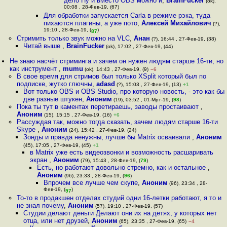
дело Ну и вместо OBS можно и
,
BrainFucker
(ok),
00:08 , 28-Фев-19, (67)
Для обработки запускается Carla в режиме рэка, туда
пихаются плагины, а уже пото
,
Алексей Михайлович
(?),
19:10 , 28-Фев-19, (
)
87
Стримить только звук можно на VLC
,
Анан
(?), 16:44 , 27-Фев-19, (38)
Читай выше
,
BrainFucker
(ok), 17:02 , 27-Фев-19, (44)
Не знаю насчёт стриминга и зачем он нужен людям старше 16-ти, но
как инструмент
,
mumu
(ok), 14:43 , 27-Фев-19, (9)
–6
В свое время для стримов был только XSplit который был по
подписке, жутко глючны
,
adasd
(?), 15:03 , 27-Фев-19, (13)
+1
Вот только OBS и OBS Studio, про которую новость, - это как бы
две разные штукен
,
Аноним
(19), 03:52 , 01-Мрт-19, (
98
)
Пока ты тут в каментах перетираешь, заводы простаивают
,
Аноним
(15), 15:15 , 27-Фев-19, (16)
+6
Рассуждая так, можно тогда сказать, зачем людям старше 16-ти
Skype
,
Аноним
(24), 15:42 , 27-Фев-19, (24)
Зонды и правда ненужны, лучше бы Matrix осваивали
,
Аноним
(45), 17:05 , 27-Фев-19, (45)
+1
в Matrix уже есть видеозвонки и возможность расшаривать
экран
,
Аноним
(79), 15:43 , 28-Фев-19, (
79
)
Есть, но работают довольно стремно, как и остальное
,
Аноним
(96), 23:33 , 28-Фев-19, (
96
)
Впрочем все лучше чем скупе
,
Аноним
(96), 23:34 , 28-
Фев-19, (
)
97
То-то в продакшен отделах студий одни 16-летки работают, я то и
не знал почему
,
Аноним
(57), 19:10 , 27-Фев-19, (57)
Студии делают деньги Делают они их на детях, у которых нет
отца, или нет друзей
,
Аноним
(65), 23:35 , 27-Фев-19, (65)
–4