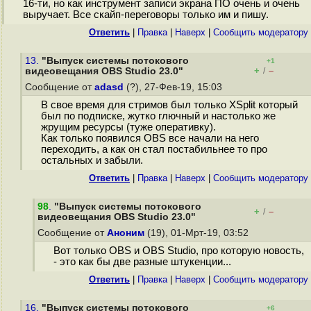
16-ти, но как инструмент записи экрана ПО очень и очень
выручает. Все скайп-переговоры только им и пишу.
Ответить
|
Правка
|
Наверх
|
Cообщить модератору
13.
"Выпуск системы потокового
+1
+
–
видеовещания OBS Studio 23.0"
/
Сообщение от
adasd
(?), 27-Фев-19, 15:03
В свое время для стримов был только XSplit который
был по подписке, жутко глючный и настолько же
жрущим ресурсы (туже оперативку).
Как только появился OBS все начали на него
переходить, а как он стал постабильнее то про
остальных и забыли.
Ответить
|
Правка
|
Наверх
|
Cообщить модератору
98
.
"Выпуск системы потокового
+
–
/
видеовещания OBS Studio 23.0"
Сообщение от
Аноним
(19), 01-Мрт-19, 03:52
Вот только OBS и OBS Studio, про которую новость,
- это как бы две разные штукенции...
Ответить
|
Правка
|
Наверх
|
Cообщить модератору
16.
"Выпуск системы потокового
+6