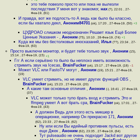
это тебе повезло просто или пока не вылезли
последствия У меня вот у знакомог
,
нах
(?), 22:01 , 27-
Фев-19, (61)
И правда, вот же подлость-то А ведь как было бы классно,
если бы хватало декл
,
Аноним84701
(ok), 17:20 , 27-Фев-19, (50)
+3
ЦУДРОАО слишком неоднозначен Решает язык Ещё Более
Ценные Указания -
,
Аноним
(75), 10:10 , 28-Фев-19, (74)
+1
Куда же мы без бестолковых иносказаний
,
Илья
(??), 23:34 , 27-
Фев-19, (63)
Просто выключи монитор, и будет тебе только звук
,
Аноним
(15),
15:14 , 27-Фев-19, (15)
+1
Ггг А если серьёзно то было бы неплохо иметь возможность
стримить звук на Icecas
,
BrainFucker
(ok), 15:17 , 27-Фев-19, (18)
–1
Может VLC или FastoTV могут
,
Аноним
(19), 15:21 , 27-Фев-19,
(19)
VLC умеет стримить, но не имеет других функций OBS
,
BrainFucker
(ok), 15:23 , 27-Фев-19, (20)
А какие там основные отличия
,
Аноним
(-), 16:41 , 27-Фев-19,
(37)
VLC может только тупо брать вход и стримить Это и
ffmpeg умеет А вот брать сра
,
BrainFucker
(ok), 17:01 , 27-
Фев-19, (43)
А должен Ведь для этого есть микшер в
операционке, например Он прекрасно 171
,
Аноним
(62), 23:33 , 27-Фев-19, (62)
Ну или если Вы идейный противник пульсы, есть
еще Джек
,
Аноним
(62), 23:35 , 27-Фев-19, (64)
Тут pulseaudio не очень подходит Jackd вот другое