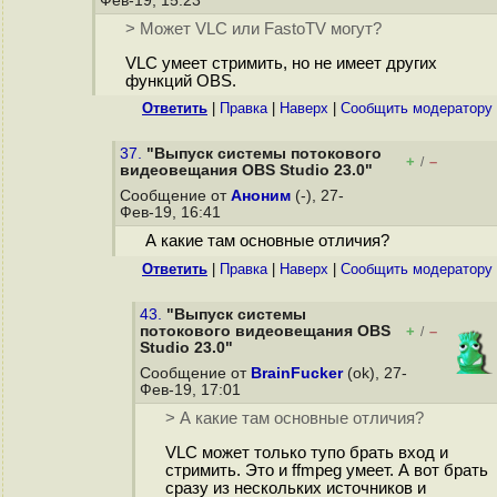
Фев-19, 15:23
> Может VLC или FastoTV могут?
VLC умеет стримить, но не имеет других
функций OBS.
Ответить
|
Правка
|
Наверх
|
Cообщить модератору
37.
"Выпуск системы потокового
+
–
/
видеовещания OBS Studio 23.0"
Сообщение от
Аноним
(-), 27-
Фев-19, 16:41
А какие там основные отличия?
Ответить
|
Правка
|
Наверх
|
Cообщить модератору
43.
"Выпуск системы
потокового видеовещания OBS
+
–
/
Studio 23.0"
Сообщение от
BrainFucker
(ok), 27-
Фев-19, 17:01
> А какие там основные отличия?
VLC может только тупо брать вход и
стримить. Это и ffmpeg умеет. А вот брать
сразу из нескольких источников и