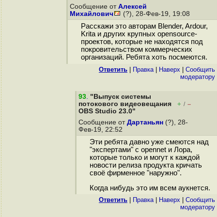
Сообщение от
Алексей
Михайлович
(?), 28-Фев-19, 19:08
Расскажи это авторам Blender, Ardour,
Krita и других крупных opensource-
проектов, которые не находятся под
покровительством коммерческих
организаций. Ребята хоть посмеются.
Ответить
|
Правка
|
Наверх
|
Cообщить
модератору
93
.
"Выпуск системы
потокового видеовещания
+
–
/
OBS Studio 23.0"
Сообщение от
Дартаньян
(?), 28-
Фев-19, 22:52
Эти ребята давно уже смеются над
"экспертами" с opennet и Лора,
которые только и могут к каждой
новости релиза продукта кричать
своё фирменное "наружно".
Когда нибудь это им всем аукнется.
Ответить
|
Правка
|
Наверх
|
Cообщить
модератору