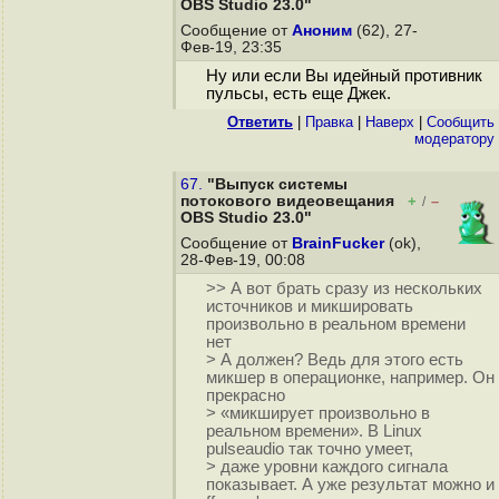
OBS Studio 23.0"
Сообщение от
Аноним
(62), 27-
Фев-19, 23:35
Ну или если Вы идейный противник
пульсы, есть еще Джек.
Ответить
|
Правка
|
Наверх
|
Cообщить
модератору
67.
"Выпуск системы
потокового видеовещания
+
–
/
OBS Studio 23.0"
Сообщение от
BrainFucker
(ok),
28-Фев-19, 00:08
>> А вот брать сразу из нескольких
источников и микшировать
произвольно в реальном времени
нет
> А должен? Ведь для этого есть
микшер в операционке, например. Он
прекрасно
> «микширует произвольно в
реальном времени». В Linux
pulseaudio так точно умеет,
> даже уровни каждого сигнала
показывает. А уже результат можно и