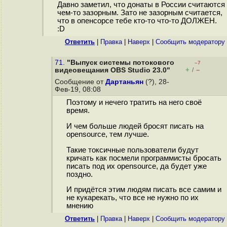
Давно заметил, что донаты в России считаются
чем-то зазорным. Зато не зазорным считается,
что в опенсорсе тебе кто-то что-то ДОЛЖЕН.
:D
Ответить
|
Правка
|
Наверх
|
Cообщить модератору
71.
"Выпуск системы потокового
–7
+
–
видеовещания OBS Studio 23.0"
/
Сообщение от
Дартаньян
(?), 28-
Фев-19, 08:08
Поэтому и нечего тратить на него своё
время.
И чем больше людей бросят писать на
opensource, тем лучше.
Такие токсичные пользователи будут
кричать как посмели программисты бросать
писать под их opensource, да будет уже
поздно.
И придётся этим людям писать все самим и
не кукарекать, что все не нужно по их
мнению
Ответить
|
Правка
|
Наверх
|
Cообщить модератору