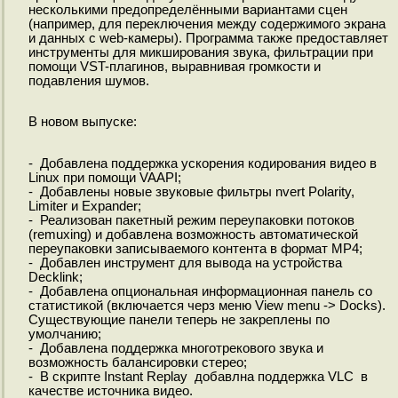
несколькими предопределёнными вариантами сцен
(например, для переключения между содержимого экрана
и данных с wеb-камеры). Программа также предоставляет
инструменты для микширования звука, фильтрации при
помощи VST-плагинов, выравнивая громкости и
подавления шумов.
В новом выпуске:
- Добавлена поддержка ускорения кодирования видео в
Linux при помощи VAAPI;
- Добавлены новые звуковые фильтры nvert Polarity,
Limiter и Expander;
- Реализован пакетный режим переупаковки потоков
(remuxing) и добавлена возможность автоматической
переупаковки записываемого контента в формат MP4;
- Добавлен инструмент для вывода на устройства
Decklink;
- Добавлена опциональная информационная панель со
статистикой (включается черз меню View menu -> Docks).
Существующие панели теперь не закреплены по
умолчанию;
- Добавлена поддержка многотрекового звука и
возможность балансировки стерео;
- В скрипте Instant Replay добавлна поддержка VLC в
качестве источника видео.