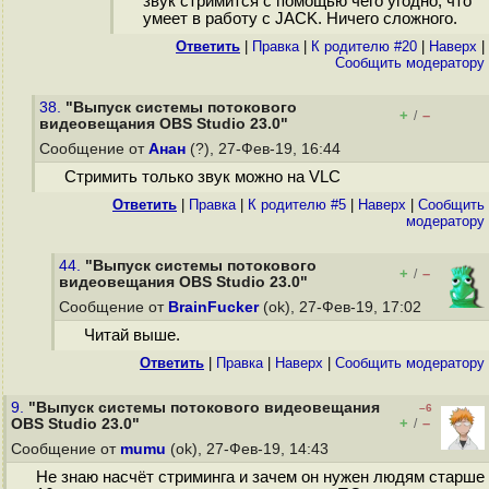
звук стримится с помощью чего угодно, что
умеет в работу с JACK. Ничего сложного.
Ответить
|
Правка
|
К родителю #20
|
Наверх
|
Cообщить модератору
38.
"Выпуск системы потокового
+
–
/
видеовещания OBS Studio 23.0"
Сообщение от
Анан
(?), 27-Фев-19, 16:44
Стримить только звук можно на VLC
Ответить
|
Правка
|
К родителю #5
|
Наверх
|
Cообщить
модератору
44.
"Выпуск системы потокового
+
–
/
видеовещания OBS Studio 23.0"
Сообщение от
BrainFucker
(ok), 27-Фев-19, 17:02
Читай выше.
Ответить
|
Правка
|
Наверх
|
Cообщить модератору
9.
"Выпуск системы потокового видеовещания
–6
+
–
OBS Studio 23.0"
/
Сообщение от
mumu
(ok), 27-Фев-19, 14:43
Не знаю насчёт стриминга и зачем он нужен людям старше