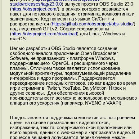
studio/releases/tag/23.0.0
) выпуск проекта OBS Studio 23.0
(
https://obsproject.com
/), в рамках которого развивается
пакет для потокового вещания, стриминга, композитинга и
записи видео. Код написан на языках Си/Си++ и
распространяется (
https://github.com/obsproject/obs-studio
/)
под лицензией GPLv2. Сборки сформированы
(
https://obsproject.com/download
) для Linux, Windows и
macOS.
Целью разработки OBS Studio является создание
свободного аналога приложения Open Broadcaster
Software, не привязанного к платформе Windows,
поддерживающего OpenGL и расширяемого через
плагины. Отличием также является использование
модульной архитектуры, подразумевающей разделение
интерфейса и ядро программы. Поддерживается
перекодировние исходных потоков, захват видео во время
игр и стриминг в Twitch, YouTube, DailyMotion, Hitbox и
другие сервисы. Для обеспечения высокой
производительности возможно использование механизмов
аппаратного ускорения (например, NVENC и VAAPI).
Предоставляется поддержка композитинга с построением
сцены на основе произвольных видеопотоков,
изображений, текста, содержимого окон приложений или
всего экрана, данных с web-камер и карт захвата видео. В
процессе вещания допускается переключение между