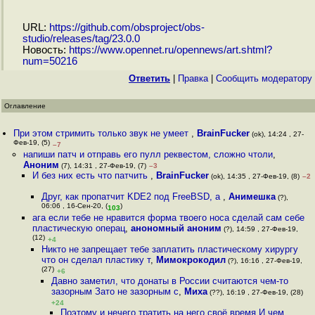
URL:
https://github.com/obsproject/obs-
studio/releases/tag/23.0.0
Новость:
https://www.opennet.ru/opennews/art.shtml?
num=50216
Ответить
|
Правка
|
Cообщить модератору
Оглавление
При этом стримить только звук не умеет
,
BrainFucker
(ok), 14:24 , 27-
Фев-19, (5)
–7
напиши патч и отправь его пулл реквестом, сложно чтоли
,
Аноним
(7), 14:31 , 27-Фев-19, (7)
–3
И без них есть что патчить
,
BrainFucker
(ok), 14:35 , 27-Фев-19, (8)
–2
Друг, как пропатчит KDE2 под FreeBSD, а
,
Анимешка
(?),
06:06 , 16-Сен-20, (
)
103
ага если тебе не нравится форма твоего носа сделай сам себе
пластическую операц
,
анономный аноним
(?), 14:59 , 27-Фев-19,
(12)
+4
Никто не запрещает тебе заплатить пластическому хирургу
что он сделал пластику т
,
Мимокрокодил
(?), 16:16 , 27-Фев-19,
(27)
+6
Давно заметил, что донаты в России считаются чем-то
зазорным Зато не зазорным с
,
Миха
(??), 16:19 , 27-Фев-19, (28)
+24
Поэтому и нечего тратить на него своё время И чем