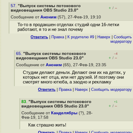
57.
"Выпуск системы потокового
+
–
/
видеовещания OBS Studio 23.0"
Сообщение от
Аноним
(57), 27-Фев-19, 19:10
То-то в продакшен отделах студий одни 16-летки
работают, я то и не знал почему
Ответить
|
Правка
|
К родителю #9
|
Наверх
|
Cообщить
модератору
65.
"Выпуск системы потокового
–4
+
–
видеовещания OBS Studio 23.0"
/
Сообщение от
Аноним
(65), 27-Фев-19, 23:35
Студии делают деньги. Делают они их на детях, у
которых нет отца, или нет друзей. И поэтому они
смотрят много ютюба, а заодно и рекламку
Ответить
|
Правка
|
Наверх
|
Cообщить модератору
83
.
"Выпуск системы потокового
+1
+
–
видеовещания OBS Studio 23.0"
/
Сообщение от
Канделябры
(?), 28-
Фев-19, 17:58
Как страшно жить!
Ответить
|
Правка
|
Наверх
|
Cообщить модератору