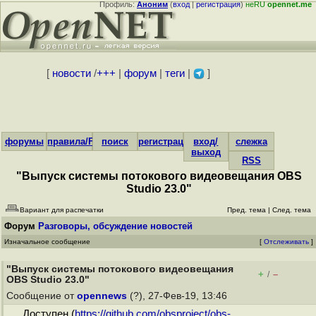
Профиль:
Аноним
(
вход
|
регистрация
)
неRU
opennet.me
[
новости
/
+++
|
форум
|
теги
|
]
форумы
правила/FAQ
поиск
регистрация
вход/
слежка
выход
RSS
"Выпуск системы потокового видеовещания OBS
Studio 23.0"
Вариант для распечатки
Пред. тема
|
След. тема
Форум
Разговоры, обсуждение новостей
Изначальное сообщение
[
Отслеживать
]
"Выпуск системы потокового видеовещания
+
–
/
OBS Studio 23.0"
Сообщение от
opennews
(?), 27-Фев-19, 13:46
Доступен (
https://github.com/obsproject/obs-