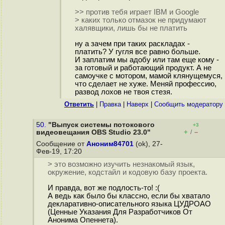
>> против тебя играет IBM и Google
> каких только отмазок не придумают
халявщики, лишь бы не платить
ну а зачем при таких раскладах -
платить? У гугля все равно больше.
И заплатим мы адобу или там еще кому -
за готовый и работающий продукт. А не
самоучке с мотором, мамой клянущемуся,
что сделает не хуже. Меняй профессию,
развод лохов не твоя стезя.
Ответить
|
Правка
|
Наверх
|
Cообщить модератору
50.
"Выпуск системы потокового
+3
+
–
видеовещания OBS Studio 23.0"
/
Сообщение от
Аноним84701
(ok), 27-
Фев-19, 17:20
> это возможно изучить незнакомый язык,
окружение, кодстайл и кодовую базу проекта.
И правда, вот же подлость-то! :(
А ведь как было бы классно, если бы хватало
декларативно-описательного языка ЦУДРОАО
(Ценные Указания Для Разработчиков От
Анонима Опеннета).