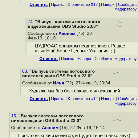
Ответить
|
Правка
|
К родителю #12
|
Наверх
|
Cообщить
модератору
74.
"Выпуск системы потокового
+1
+
–
видеовещания OBS Studio 23.0"
/
Сообщение от
Аноним
(75), 28-
Фев-19, 10:10
ЦУДРОАО слишком неоднозначен. Решает
язык Ещё Более Ценные Указания. ;-)
Ответить
|
Правка
|
Наверх
|
Cообщить модератору
63.
"Выпуск системы потокового
+
–
/
видеовещания OBS Studio 23.0"
Сообщение от
Илья
(??), 27-Фев-19, 23:34
Куда же мы без бестолковых иносказаний
Ответить
|
Правка
|
К родителю #12
|
Наверх
|
Cообщить
модератору
15.
"Выпуск системы потокового
+1
+
–
видеовещания OBS Studio 23.0"
/
Сообщение от
Аноним
(15), 27-Фев-19, 15:14
Просто выключи монитор, и будет тебе только звук)