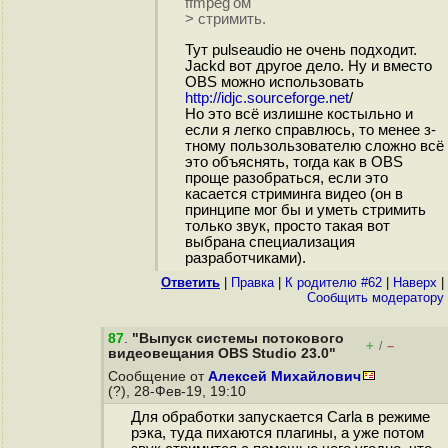
ffmpeg'ом
> стримить.
Тут pulseaudio не очень подходит.
Jackd вот другое дело. Ну и вместо
OBS можно использовать
http://idjc.sourceforge.net
/
Но это всё излишне костыльно и
если я легко справлюсь, то менее з-
тному пользользователю сложно всё
это объяснять, тогда как в OBS
проще разобраться, если это
касается стриминга видео (он в
принципе мог бы и уметь стримить
только звук, просто такая вот
выбрана специализация
разработчиками).
Ответить
|
Правка
|
К родителю #62
|
Наверх
|
Cообщить модератору
87
.
"Выпуск системы потокового
+
–
/
видеовещания OBS Studio 23.0"
Сообщение от
Алексей Михайлович
(?), 28-Фев-19, 19:10
Для обработки запускается Carla в режиме
рэка, туда пихаются плагины, а уже потом