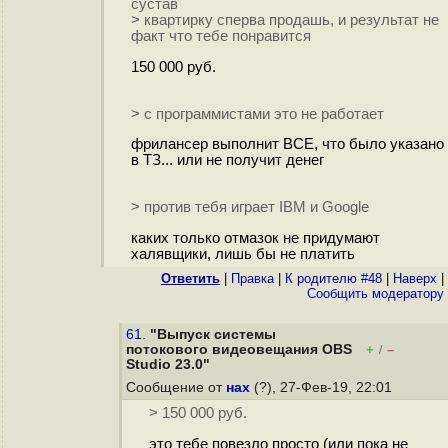
сустав
> квартирку сперва продашь, и результат не
факт что тебе понравится
150 000 руб.
> с программистами это не работает
фрилансер выполнит ВСЕ, что было указано
в ТЗ... или не получит денег
> против тебя играет IBM и Google
каких только отмазок не придумают
халявщики, лишь бы не платить
Ответить
|
Правка
|
К родителю #48
|
Наверх
|
Cообщить модератору
61.
"Выпуск системы
потокового видеовещания OBS
+
–
/
Studio 23.0"
Сообщение от
нах
(?), 27-Фев-19, 22:01
> 150 000 руб.
это тебе повезло просто (или пока не