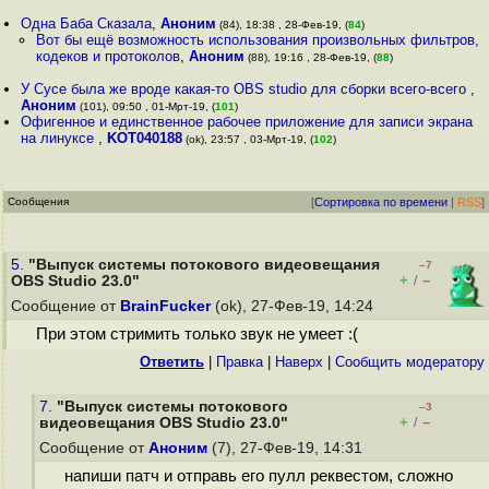
Одна Баба Сказала
,
Аноним
(84), 18:38 , 28-Фев-19, (
84
)
Вот бы ещё возможность использования произвольных фильтров,
кодеков и протоколов
,
Аноним
(88), 19:16 , 28-Фев-19, (
88
)
У Сусе была же вроде какая-то OBS studio для сборки всего-всего
,
Аноним
(101), 09:50 , 01-Мрт-19, (
101
)
Офигенное и единственное рабочее приложение для записи экрана
на линуксе
,
KOT040188
(ok), 23:57 , 03-Мрт-19, (
102
)
Сообщения
[
Сортировка по времени
|
RSS
]
5.
"Выпуск системы потокового видеовещания
–7
+
–
OBS Studio 23.0"
/
Сообщение от
BrainFucker
(ok), 27-Фев-19, 14:24
При этом стримить только звук не умеет :(
Ответить
|
Правка
|
Наверх
|
Cообщить модератору
7.
"Выпуск системы потокового
–3
+
–
видеовещания OBS Studio 23.0"
/
Сообщение от
Аноним
(7), 27-Фев-19, 14:31
напиши патч и отправь его пулл реквестом, сложно