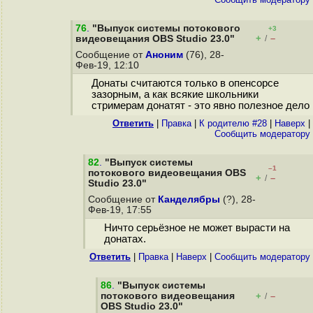
76
.
"Выпуск системы потокового
+3
+
–
видеовещания OBS Studio 23.0"
/
Сообщение от
Аноним
(76), 28-
Фев-19, 12:10
Донаты считаются только в опенсорсе
зазорным, а как всякие школьники
стримерам донатят - это явно полезное дело
Ответить
|
Правка
|
К родителю #28
|
Наверх
|
Cообщить модератору
82
.
"Выпуск системы
–1
потокового видеовещания OBS
+
–
/
Studio 23.0"
Сообщение от
Канделябры
(?), 28-
Фев-19, 17:55
Ничто серьёзное не может вырасти на
донатах.
Ответить
|
Правка
|
Наверх
|
Cообщить модератору
86
.
"Выпуск системы
потокового видеовещания
+
–
/
OBS Studio 23.0"