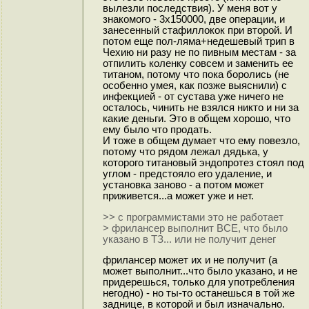
вылезли последствия). У меня вот у
знакомого - 3x150000, две операции, и
занесенный стафиллокок при второй. И
потом еще пол-ляма+недешевый трип в
Чехию ни разу не по пивным местам - за
отпилить коленку совсем и заменить ее
титаном, потому что пока боролись (не
особенно умея, как позже выяснили) с
инфекцией - от сустава уже ничего не
осталось, чинить не взялся никто и ни за
какие деньги. Это в общем хорошо, что
ему было что продать.
И тоже в общем думает что ему повезло,
потому что рядом лежал дядька, у
которого титановый эндопротез стоял под
углом - предстояло его удаление, и
установка заново - а потом может
приживется...а может уже и нет.
>> с программистами это не работает
> фрилансер выполнит ВСЕ, что было
указано в ТЗ... или не получит денег
фрилансер может их и не получит (а
может выполнит...что было указано, и не
придерешься, только для употребления
негодно) - но ты-то останешься в той же
заднице, в которой и был изначально.