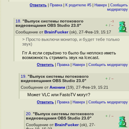
Ответить
|
Правка
|
К родителю #5
|
Наверх
|
Cообщить
модератору
18.
"Выпуск системы потокового
–1
+
–
видеовещания OBS Studio 23.0"
/
Сообщение от
BrainFucker
(ok), 27-Фев-19, 15:17
> Просто выключи монитор, и будет тебе только
звук)
Ггг А если серьёзно то было бы неплохо иметь
возможность стримить звук на Icecast.
Ответить
|
Правка
|
Наверх
|
Cообщить модератору
19.
"Выпуск системы потокового
+
–
/
видеовещания OBS Studio 23.0"
Сообщение от
Аноним
(19), 27-Фев-19, 15:21
Может VLC или FastoTV могут?
Ответить
|
Правка
|
Наверх
|
Cообщить модератору
20.
"Выпуск системы потокового
+
–
/
видеовещания OBS Studio 23.0"
Сообщение от
BrainFucker
(ok), 27-