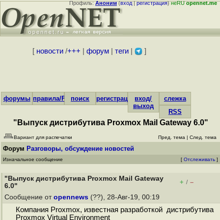
Профиль:
Аноним
(
вход
|
регистрация
)
неRU
opennet.me
[
новости
/
+++
|
форум
|
теги
|
]
форумы
правила/FAQ
поиск
регистрация
вход/
слежка
выход
RSS
"Выпуск дистрибутива Proxmox Mail Gateway 6.0"
Вариант для распечатки
Пред. тема
|
След. тема
Форум
Разговоры, обсуждение новостей
Изначальное сообщение
[
Отслеживать
]
"Выпуск дистрибутива Proxmox Mail Gateway
+
–
/
6.0"
Сообщение от
opennews
(??), 28-Авг-19, 00:19
Компания Proxmox, известная разработкой дистрибутива
Proxmox Virtual Environment