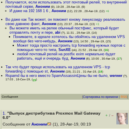
Получается, если использовать этот почтовый релей, то внутренний
почтовый серве
,
Аноним
(9), 19:28 , 28-Авг-19, (9)
И даже на 192 168 1 6
,
Аноним
(12), 22:28 , 28-Авг-19, (12)
+6
Во даже как Так может, он поможет юному линуксоиду реализовать
свою давнюю фант
,
Аноним
(13), 23:37 , 28-Авг-19, (13)
+1
Вы можете иметь на релее обычный постфикс, который будет
отправлять почту и пере
,
abi
(?), 11:31 , 29-Авг-19, (14)
Понимаете, в идеале хотелось бы обойтись на удаленном VPS
вообще без чего-нибудь
,
Аноним
(13), 14:50 , 29-Авг-19, (15)
Может тогда просто настроить tcp forwarding нужных портов с
помощью чего-то типа
,
SunXE
(ok), 21:52 , 29-Авг-19, (
16
)
любой почтовый релей на postfix exim нормально будет
работать, ещё и очередь буд
,
Аноним
(6), 10:00 , 30-Авг-19, (
17
)
Так что будет проще использовать на удаленном VPS - tcp
forwarding с помощью st
,
Аноним
(18), 21:21 , 31-Авг-19, (
18
)
Rspamd бы в него вместо SpamAssassinЦены бы не было
,
werwer
(?),
17:03 , 18-Сен-19, (
)
19
Сообщения
[
Сортировка по времени
|
RSS
]
1.
"Выпуск дистрибутива Proxmox Mail Gateway
+
–
/
6.0"
Сообщение от
Аноним
(1), 28-Авг-19, 00:19