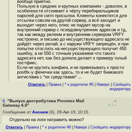
вообще приятно.
Пользую в средних и крупных компаниях - доволен, в
особенности отсеивает к чёрту перебиральщиков
паролей для смтп просылки. Клиенты конектятся для
отсылки совсем на другой сервер, а всё заходит и
вызодит через него, плюс не падает мусор на
внутренний сервер с псевдовнутренних адресов и тд,
так как между релеем и внутренним сервером VRFY
настроено, и письмо до несуществующего адресата не
дойдёт через релай, а с наружи VRFY запрещён, и при
попытке отослать на несуществуюущего получит 450
ошибку, а не 550 с точным указанием что такого
адресата нет, как без допила делает к примеру голый
постфикс.
Если не крутить конфиги, и не привязывать к просто
postfix-у фенечки как здесь, то и не будет 6никакого
антиспама с *их средствами* ...
Ответить
|
Правка
|
^ к родителю #5
|
Наверх
|
Cообщить
модератору
6.
"Выпуск дистрибутива Proxmox Mail
–1
+
–
Gateway 6.0"
/
Сообщение от
Аноним
(6), 28-Авг-19, 10:15
Отдельно на логи натравить можно?
Ответить
|
Правка
|
^ к родителю #0
|
Наверх
|
Cообщить модератору