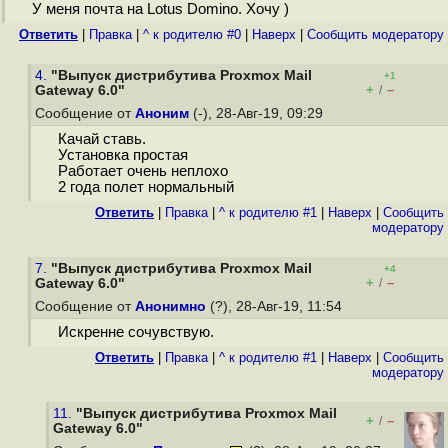
У меня почта на Lotus Domino. Хочу )
Ответить
|
Правка
|
^ к родителю #0
|
Наверх
|
Cообщить модератору
4.
"Выпуск дистрибутива Proxmox Mail
+1
+
–
Gateway 6.0"
/
Сообщение от
Аноним
(-), 28-Авг-19, 09:29
Качай ставь.
Установка простая
Работает очень неплохо
2 года полет нормальный
Ответить
|
Правка
|
^ к родителю #1
|
Наверх
|
Cообщить
модератору
7.
"Выпуск дистрибутива Proxmox Mail
+4
+
–
Gateway 6.0"
/
Сообщение от
Анонимно
(?), 28-Авг-19, 11:54
Искренне сочувствую.
Ответить
|
Правка
|
^ к родителю #1
|
Наверх
|
Cообщить
модератору
11.
"Выпуск дистрибутива Proxmox Mail
+
–
/
Gateway 6.0"