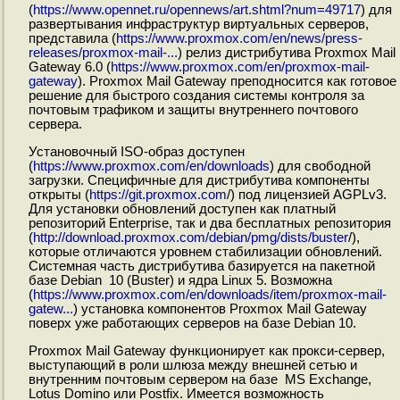
(
https://www.opennet.ru/opennews/art.shtml?num=49717
) для
развертывания инфраструктур виртуальных серверов,
представила (
https://www.proxmox.com/en/news/press-
releases/proxmox-mail-...
) релиз дистрибутива Proxmox Mail
Gateway 6.0 (
https://www.proxmox.com/en/proxmox-mail-
gateway
). Proxmox Mail Gateway преподносится как готовое
решение для быстрого создания системы контроля за
почтовым трафиком и защиты внутреннего почтового
сервера.
Установочный ISO-образ доступен
(
https://www.proxmox.com/en/downloads
) для свободной
загрузки. Специфичные для дистрибутива компоненты
открыты (
https://git.proxmox.com
/) под лицензией AGPLv3.
Для установки обновлений доступен как платный
репозиторий Enterprise, так и два бесплатных репозитория
(
http://download.proxmox.com/debian/pmg/dists/buster
/),
которые отличаются уровнем стабилизации обновлений.
Системная часть дистрибутива базируется на пакетной
базе Debian 10 (Buster) и ядра Linux 5. Возможна
(
https://www.proxmox.com/en/downloads/item/proxmox-mail-
gatew...
) установка компонентов Proxmox Mail Gateway
поверх уже работающих серверов на базе Debian 10.
Proxmox Mail Gateway функционирует как прокси-сервер,
выступающий в роли шлюза между внешней сетью и
внутренним почтовым сервером на базе MS Exchange,
Lotus Domino или Postfix. Имеется возможность