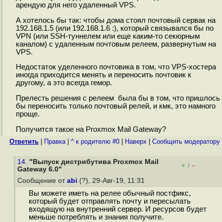
арендую для него удаленный VPS.
А хотелось бы так: чтобы дома стоял почтовый сервак на
192.168.1.5 (или 192.168.1.6 :), который связывался бы по
VPN (или SSH-туннелем или еще каким-то секюрным
каналом) с удаленным почтовым релеем, развернутым на
VPS.
Недостаток уделенного почтовика в том, что VPS-хостера
иногда приходится менять и переносить почтовик к
другому, а это всегда гемор.
Прелесть решения с релеем была бы в том, что пришлось
бы переносить только почтовый релей, и кмк, это намного
проще.
Получится такое на Proxmox Mail Gateway?
Ответить
|
Правка
|
^ к родителю #0
|
Наверх
|
Cообщить модератору
14.
"Выпуск дистрибутива Proxmox Mail
+
–
/
Gateway 6.0"
Сообщение от
abi
(?), 29-Авг-19, 11:31
Вы можете иметь на релее обычный постфикс,
который будет отправлять почту и пересылать
входящую на внутренний сервер. И ресурсов будет
меньше потреблять и знания получите.