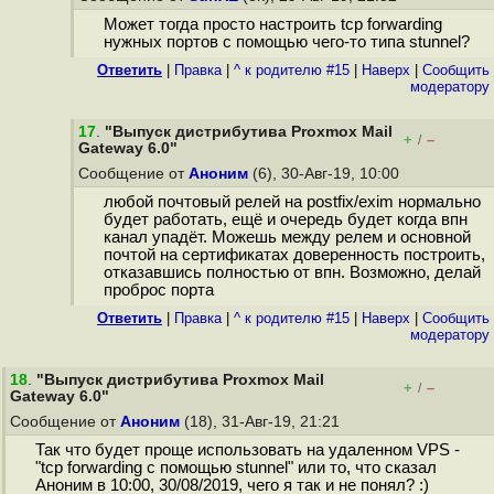
Может тогда просто настроить tcp forwarding
нужных портов с помощью чего-то типа stunnel?
Ответить
|
Правка
|
^ к родителю #15
|
Наверх
|
Cообщить
модератору
17
.
"Выпуск дистрибутива Proxmox Mail
+
–
/
Gateway 6.0"
Сообщение от
Аноним
(6), 30-Авг-19, 10:00
любой почтовый релей на postfix/exim нормально
будет работать, ещё и очередь будет когда впн
канал упадёт. Можешь между релем и основной
почтой на сертификатах доверенность построить,
отказавшись полностью от впн. Возможно, делай
проброс порта
Ответить
|
Правка
|
^ к родителю #15
|
Наверх
|
Cообщить
модератору
18
.
"Выпуск дистрибутива Proxmox Mail
+
–
/
Gateway 6.0"
Сообщение от
Аноним
(18), 31-Авг-19, 21:21
Так что будет проще использовать на удаленном VPS -
"tcp forwarding с помощью stunnel" или то, что сказал
Аноним в 10:00, 30/08/2019, чего я так и не понял? :)