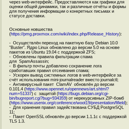
через web-интерфейс. Предоставляются как графики для
оценки общей динамики, так и различные отчёты и формы
для получения информации о конкретных письмах и
статусе доставки.
Основные новшества
(
https://pmg.proxmox.com/wiki/index.php/Release_History
):
- Осуществлён переход на пакетную базу Debian 10.0
"Buster". Ядро Linux обновлено до версии 5.0 на основе
пакетов из Ubuntu 19.04 с поддержкой ZFS;
- Обновлены правила фильтрации спама
для SpamAssassin;
- В фильтр почты добавлено сохранение лога
сработавших правил отсеивания спама;
- Ускорен вывод системных логов в web-интерфейсе за
счёт использования mini-journalreader вместо journalctl;
- Антивирусный пакет ClamAV обновлён до версии
0.101.4 (
https://www.opennet.ru/opennews/art.shtml?
num=51337
) с защитой (
https://bugs.debian.org/cgi-
bin/bugreport.cgi?bug=934359
) от нерекурсивных ZIP-бомб
(
https://www.usenix.org/conference/woot19/presentation/fifield
);
- Для хранения правил задействована СУБД PostgreSQL
11;
- Пакет OpenSSL обновлён до версии 1.1.1c с поддержкой
TLS 1.3.