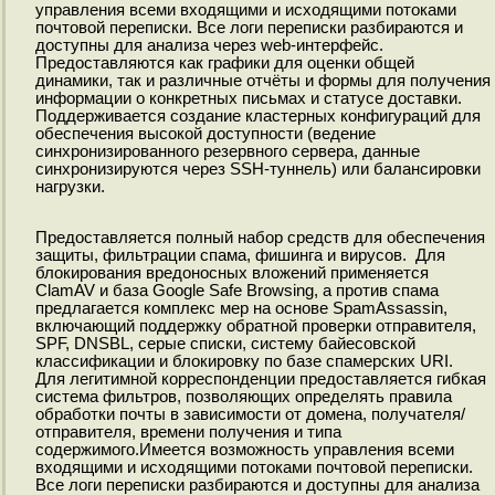
управления всеми входящими и исходящими потоками
почтовой переписки. Все логи переписки разбираются и
доступны для анализа через web-интерфейс.
Предоставляются как графики для оценки общей
динамики, так и различные отчёты и формы для получения
информации о конкретных письмах и статусе доставки.
Поддерживается создание кластерных конфигураций для
обеспечения высокой доступности (ведение
синхронизированного резервного сервера, данные
синхронизируются через SSH-туннель) или балансировки
нагрузки.
Предоставляется полный набор средств для обеспечения
защиты, фильтрации спама, фишинга и вирусов. Для
блокирования вредоносных вложений применяется
ClamAV и база Google Safe Browsing, а против спама
предлагается комплекс мер на основе SpamAssassin,
включающий поддержку обратной проверки отправителя,
SPF, DNSBL, серые списки, систему байесовской
классификации и блокировку по базе спамерских URI.
Для легитимной корреспонденции предоставляется гибкая
система фильтров, позволяющих определять правила
обработки почты в зависимости от домена, получателя/
отправителя, времени получения и типа
содержимого.Имеется возможность управления всеми
входящими и исходящими потоками почтовой переписки.
Все логи переписки разбираются и доступны для анализа