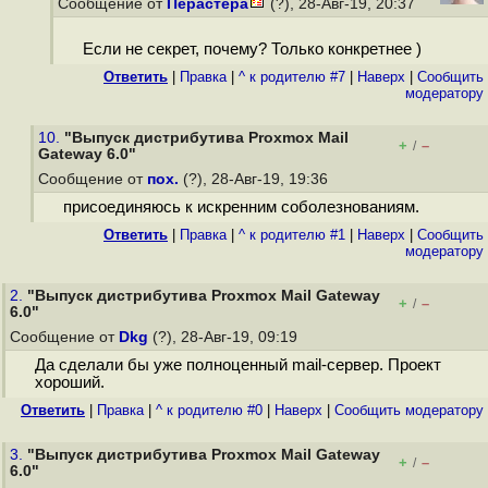
Сообщение от
Перастера
(?), 28-Авг-19, 20:37
Если не секрет, почему? Только конкретнее )
Ответить
|
Правка
|
^ к родителю #7
|
Наверх
|
Cообщить
модератору
10.
"Выпуск дистрибутива Proxmox Mail
+
–
/
Gateway 6.0"
Сообщение от
пох.
(?), 28-Авг-19, 19:36
присоединяюсь к искренним соболезнованиям.
Ответить
|
Правка
|
^ к родителю #1
|
Наверх
|
Cообщить
модератору
2.
"Выпуск дистрибутива Proxmox Mail Gateway
+
–
/
6.0"
Сообщение от
Dkg
(?), 28-Авг-19, 09:19
Да сделали бы уже полноценный mail-сервер. Проект
хороший.
Ответить
|
Правка
|
^ к родителю #0
|
Наверх
|
Cообщить модератору
3.
"Выпуск дистрибутива Proxmox Mail Gateway
+
–
/
6.0"