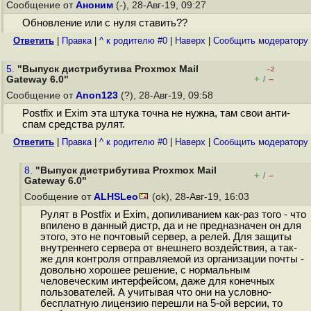
Сообщение от
Аноним
(-), 28-Авг-19, 09:27
Обновление или с нуля ставить??
Ответить
|
Правка
|
^ к родителю #0
|
Наверх
|
Cообщить модератору
5.
"Выпуск дистрибутива Proxmox Mail
–2
+
–
Gateway 6.0"
/
Сообщение от
Anon123
(?), 28-Авг-19, 09:58
Postfix и Exim эта штука точна не нужна, там свои анти-
спам средства рулят.
Ответить
|
Правка
|
^ к родителю #0
|
Наверх
|
Cообщить модератору
8.
"Выпуск дистрибутива Proxmox Mail
+
–
/
Gateway 6.0"
Сообщение от
ALHSLeo
(ok), 28-Авг-19, 16:03
Рулят в Postfix и Exim, допиливанием как-раз того - что
впилено в данный дистр, да и не предназначен он для
этого, это не почтовый сервер, а релей. Для защиты
внутреннего сервера от внешнего воздействия, а так-
же для контроля отправляемой из организации почты -
довольно хорошее решение, с нормальным
человеческим интерфейсом, даже для конечных
пользователей. А учитывая что они на условно-
бесплатную лицензию перешли на 5-ой версии, то