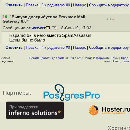
Ответить
|
Правка
|
^ к родителю #0
|
Наверх
|
Cообщить модератору
19
.
"Выпуск дистрибутива Proxmox Mail
+
–
/
Gateway 6.0"
Сообщение от
werwer
(?), 18-Сен-19, 17:03
Rspamd бы в него вместо SpamAssassin
Цены бы не было
Ответить
|
Правка
|
^ к родителю #0
|
Наверх
|
Cообщить модератору
Архив
|
Рекомендовать для помещения в FAQ
|
Индекс форумов
|
Темы
|
Пред.
Удалить
тема
|
След. тема
Партнёры:
Хостинг: