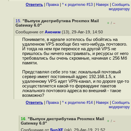
Ответить
|
Правка
|
^ к родителю #13
|
Наверх
|
Cообщить
модератору
15.
"Выпуск дистрибутива Proxmox Mail
+
–
/
Gateway 6.0"
Сообщение от
Аноним
(13), 29-Авг-19, 14:50
Понимаете, в идеале хотелось бы обойтись на
удаленном VPS вообще без чего-нибудь почтового.
И тогда на нем при переносе на другой VPS не
пришлось бы ничего настраивать, и ресурсы от него
требовались бы очень скромные, начиная с 256 Мб
памяти.
Представлял себе это так: локальный почтовый
сервер имеет постоянный адрес 192.168.1.5, к
удаленному VPS идет VPN-канал, и по дороге где-то
осуществляется какой-то форвардинг пакетов
локального почтового адреса во внешний - такое
возможно?
Ответить
|
Правка
|
^ к родителю #14
|
Наверх
|
Cообщить
модератору
16
.
"Выпуск дистрибутива Proxmox Mail
+
–
/
Gateway 6.0"
Сообщение от
SunXE
(ok), 29-Авг-19, 21:52