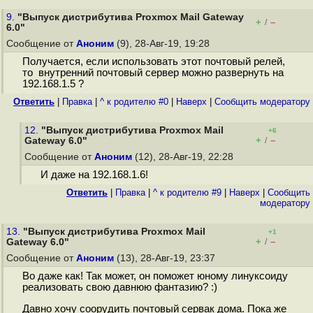
9.
"Выпуск дистрибутива Proxmox Mail Gateway
+
–
/
6.0"
Сообщение от
Аноним
(9), 28-Авг-19, 19:28
Получается, если использовать этот почтовый релей,
то внутренний почтовый сервер можно развернуть на
192.168.1.5 ?
Ответить
|
Правка
|
^ к родителю #0
|
Наверх
|
Cообщить модератору
12.
"Выпуск дистрибутива Proxmox Mail
+6
+
–
Gateway 6.0"
/
Сообщение от
Аноним
(12), 28-Авг-19, 22:28
И даже на 192.168.1.6!
Ответить
|
Правка
|
^ к родителю #9
|
Наверх
|
Cообщить
модератору
13.
"Выпуск дистрибутива Proxmox Mail
+1
+
–
Gateway 6.0"
/
Сообщение от
Аноним
(13), 28-Авг-19, 23:37
Во даже как! Так может, он поможет юному линуксоиду
реализовать свою давнюю фантазию? :)
Давно хочу соорудить почтовый сервак дома. Пока же