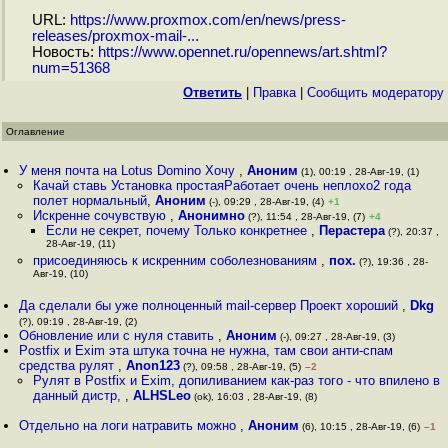
URL:
https://www.proxmox.com/en/news/press-
releases/proxmox-mail-...
Новость:
https://www.opennet.ru/opennews/art.shtml?
num=51368
Ответить
|
Правка
|
Cообщить модератору
Оглавление
У меня почта на Lotus Domino Хочу
,
Аноним
(1), 00:19 , 28-Авг-19, (1)
Качай ставь Установка простаяРаботает очень неплохо2 года
полет нормальный
,
Аноним
(-), 09:29 , 28-Авг-19, (4)
+1
Искренне сочувствую
,
Анонимно
(?), 11:54 , 28-Авг-19, (7)
+4
Если не секрет, почему Только конкретнее
,
Перастера
(?), 20:37 ,
28-Авг-19, (11)
присоединяюсь к искренним соболезнованиям
,
пох.
(?), 19:36 , 28-
Авг-19, (10)
Да сделали бы уже полноценный mail-сервер Проект хороший
,
Dkg
(?), 09:19 , 28-Авг-19, (2)
Обновление или с нуля ставить
,
Аноним
(-), 09:27 , 28-Авг-19, (3)
Postfix и Exim эта штука точна не нужна, там свои анти-спам
средства рулят
,
Anon123
(?), 09:58 , 28-Авг-19, (5)
–2
Рулят в Postfix и Exim, допиливанием как-раз того - что впилено в
данный дистр,
,
ALHSLeo
(ok), 16:03 , 28-Авг-19, (8)
Отдельно на логи натравить можно
,
Аноним
(6), 10:15 , 28-Авг-19, (6)
–1