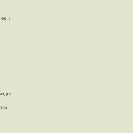
 (66)
–3
-19, (90)
(
173
)