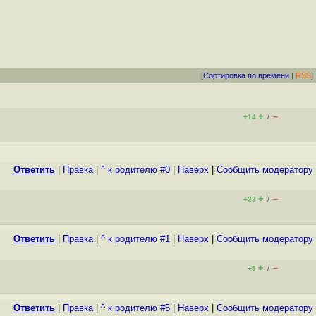
[
Сортировка по времени
|
RSS
]
+
–
/
+14
Ответить
|
Правка
|
^ к родителю #0
|
Наверх
|
Cообщить модератору
+
–
/
+23
Ответить
|
Правка
|
^ к родителю #1
|
Наверх
|
Cообщить модератору
+
–
/
+5
Ответить
|
Правка
|
^ к родителю #5
|
Наверх
|
Cообщить модератору