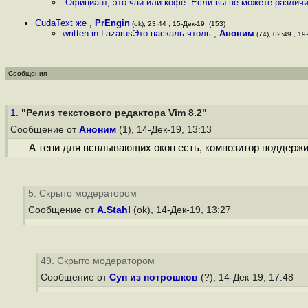
-Официант, это чай или кофе -Если вы не можете различи
CudaText же
,
PrEngin
(ok), 23:44 , 15-Дек-19, (153)
written in LazarusЭто паскаль чтоль
,
Аноним
(74), 02:49 , 19-
Сообщения
1.
"Релиз текстового редактора Vim 8.2"
Сообщение от
Аноним
(1), 14-Дек-19, 13:13
А тени для всплывающих окон есть, композитор поддержи
5. Скрыто модератором
Сообщение от
A.Stahl
(ok), 14-Дек-19, 13:27
49. Скрыто модератором
Сообщение от
Суп из потрошков
(?), 14-Дек-19, 17:48