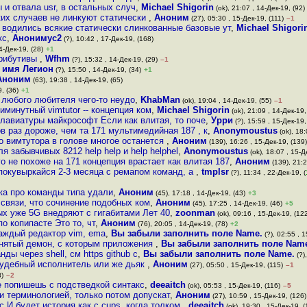
ы и отвала usr, в остальных случ
,
Michael Shigorin
(ok), 21:07 , 14-Дек-19, (92)
ких случаев не линкуют статически
,
Аноним
(27), 05:30 , 15-Дек-19, (111)
–1
 водились всякие статически слинкованные базовые ут
,
Michael Shigori
кс
,
Анонимус2
(?), 10:42 , 17-Дек-19, (168)
4-Дек-19, (28)
+1
трибутивы
,
Wfhm
(?), 15:32 , 14-Дек-19, (29)
–1
 имя Легион
(?), 15:50 , 14-Дек-19, (34)
+1
Аноним
(63), 19:38 , 14-Дек-19, (65)
, (36)
+1
 любого любителя чего-то неудо
,
KhabMan
(ok), 19:04 , 14-Дек-19, (55)
–1
иминутный vimtutor -- концепция ком
,
Michael Shigorin
(ok), 21:09 , 14-Дек-19,
лавиатуры майкрософт Если как влитая, то поче
,
Урри
(?), 15:59 , 15-Дек-19,
в раз дороже, чем та 171 мультимедийная 187 , к
,
Anonymoustus
(ok), 18:
о вимтутора в голове многое останется
,
Аноним
(139), 16:26 , 15-Дек-19, (139)
я забывчивых 8212 help help и help helphel
,
Anonymoustus
(ok), 18:07 , 15-Д
го не похоже на 171 концепция врастает как влитая 187
,
Аноним
(139), 21:2
 покувыркайся 2-3 месяца с ремапом команд, а
,
tmplsr
(?), 11:34 , 22-Дек-19, (
ка про команды типа удали
,
Аноним
(45), 17:18 , 14-Дек-19, (43)
+3
связи, что сочинение подобных ком
,
Аноним
(45), 17:25 , 14-Дек-19, (46)
+5
ых уже 5G внедряют с гигабитами Лет 40
,
zoonman
(ok), 09:16 , 15-Дек-19, (12
о копипасте Это то, чт
,
Аноним
(76), 20:05 , 14-Дек-19, (78)
+2
каждый редактор vim, ema
,
Вы забыли заполнить поле Name.
(?), 02:55 , 1
нятый демон, с которым приложения
,
Вы забыли заполнить поле Nam
ды через shell, см https github c
,
Вы забыли заполнить поле Name.
(?)
судебный исполнитель или же дьяк
,
Аноним
(27), 05:50 , 15-Дек-19, (115)
–1
8)
–2
е попишешь с подстведкой синтакс
,
deeaitch
(ok), 05:53 , 15-Дек-19, (116)
–5
и терминологией, только потом допускат
,
Аноним
(27), 10:59 , 15-Дек-19, (126)
с И будет история как с cups, когда толком
,
deeaitch
(ok), 19:30 , 15-Дек-19, (