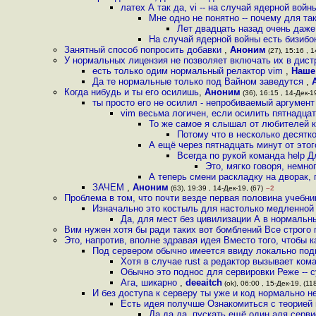
латех А так да, vi -- на случай ядерной войн
Мне одно не понятно -- почему для та
Лет двадцать назад очень даже
На случай ядерной войны есть бизибо
Занятный способ попросить добавки
,
Аноним
(27), 15:16 , 1
У нормальных лицензия не позволяет включать их в дис
есть только одим нормальный релактор vim
,
Наше
Да те нормальные только под Вайном заведутся
,
Когда нибудь и ты его осилишь
,
Аноним
(36), 16:15 , 14-Дек-19
ты просто его не осилил - непробиваемый аргумент
vim весьма логичен, если осилить пятнадцат
То же самое я слышал от любителей к
Потому что в несколько десятко
А ещё через пятнадцать минут от этог
Всегда по рукой команда help Дл
Это, мягко говоря, немно
А теперь смени раскладку на дворак,
ЗАЧЕМ
,
Аноним
(63), 19:39 , 14-Дек-19, (67)
–2
Проблема в том, что почти везде первая половина учебни
Изначально это костыль для настолько медленной 
Да, для мест без цивилизации А в нормальн
Вим нужен хотя бы ради таких вот бомблений Все строго п
Это, напротив, вполне здравая идея Вместо того, чтобы 
Под сервером обычно имеется ввиду локально под
Хотя в случае rust а редактор вызывает коман
Обычно это поднос для сервировки Реже -- 
Ага, шикарно
,
deeaitch
(ok), 06:00 , 15-Дек-19, (11
И без доступа к серверу ты уже и код нормально н
Есть идея получше Ознакомиться с теорией 
Да да да, пускать ещё один аля серви