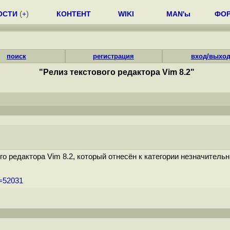
ОСТИ
(
+
)
КОНТЕНТ
WIKI
MAN'ы
ФО
поиск
регистрация
вход/выхо
"Релиз текстового редактора Vim 8.2"
го редактора Vim 8.2, который отнесён к категории незначител
m=52031