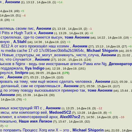
ся
,
Аноним
(1), 13:13 , 14-Дек-19, (1)
+14
14-Дек-19, (49)
+5
 14-Дек-19, (51)
–4
19, (26)
+4
треляешь своим пис
,
Аноним
(2), 13:19 , 14-Дек-19, (2)
–1
l Pitts и Hugh Tuck н
,
Аноним
(-), 13:26 , 14-Дек-19, (4)
+8
стрелялках, где-то смеется высун
,
тоже Аноним
(ok), 14:22 , 14-Дек-19, (19)
+
ловную
,
A.Stahl
(ok), 14:36 , 14-Дек-19, (22)
+3
в 8212 А от кого произошёл наш хозяин
,
Аноним
(27), 15:13 , 14-Дек-19, (27)
+8
sy ru media cache 17 c0 17c091eec0bb8a2b19654c
,
Michael Shigorin
(ok), 20:5
g wiki Новые_структуры_не_могут_возникнуть_чисто_случа
,
Аноним
(2), 21:02 
то, что случается
,
Аноним
(27), 10:24 , 15-Дек-19, (124)
бысков в Nginx - ведь они иностранные агенты Рама или Ng
,
Дегенерато
х поддержала
,
Ilya Indigo
(ok), 12:18 , 16-Дек-19, (161)
арнулся
,
linitpro
(ok), 09:05 , 20-Дек-19, (
175
)
оих
,
Аноним
(27), 05:23 , 15-Дек-19, (110)
ровать на тему, чем ещё можно сделать человека
,
Аноним
(112), 05:39 , 
 деланный, сам не справляешься
,
Аноним
(27), 05:58 , 15-Дек-19, (117)
од по этому поводу высказывался примерно так
,
тоже Аноним
(ok), 15:44 , 
Аноним
(30), 15:39 , 14-Дек-19, (30)
, 14-Дек-19, (76)
+5
аемых конструкций ЯП с
,
Аноним
(-), 13:25 , 14-Дек-19, (3)
–12
 иксы, или композитор вей
,
MedoedSC2
(?), 13:28 , 14-Дек-19, (6)
+5
 клиент, в клиентсерверной архи
,
Alex007sc2
(?), 14:50 , 14-Дек-19, (23)
–10
 локально
,
Наше имя Легион
(?), 15:47 , 14-Дек-19, (32)
37)
+2
о поправить Процесс Xorg или X -- это
,
Michael Shigorin
(ok), 21:03 , 14-Дек