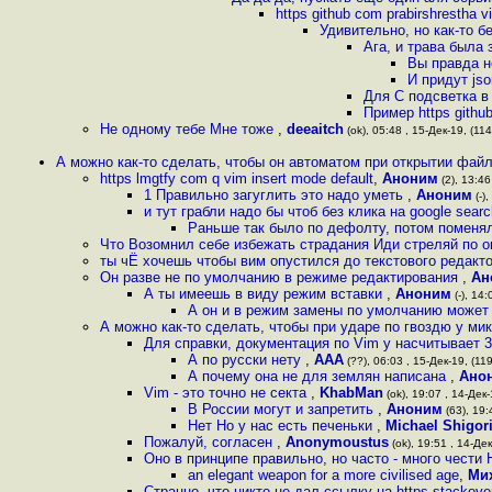
https github com prabirshrestha v
Удивительно, но как-то б
Ага, и трава была 
Вы правда н
И придут js
Для С подсветка в
Пример https githu
Не одному тебе Мне тоже
,
deeaitch
(ok), 05:48 , 15-Дек-19, (114
А можно как-то сделать, чтобы он автоматом при открытии фай
https lmgtfy com q vim insert mode default
,
Аноним
(2), 13:46
1 Правильно загуглить это надо уметь
,
Аноним
(-),
и тут грабли надо бы чтоб без клика на google sea
Раньше так было по дефолту, потом поменял
Что Возомнил себе избежать страдания Иди стреляй по 
ты чЁ хочешь чтобы вим опустился до текстового редакт
Он разве не по умолчанию в режиме редактирования
,
Ан
А ты имеешь в виду режим вставки
,
Аноним
(-), 14:
А он и в режим замены по умолчанию може
А можно как-то сделать, чтобы при ударе по гвоздю у ми
Для справки, документация по Vim у насчитывает 3
А по русски нету
,
AAA
(??), 06:03 , 15-Дек-19, (119
А почему она не для землян написана
,
Ано
Vim - это точно не секта
,
KhabMan
(ok), 19:07 , 14-Дек-
В России могут и запретить
,
Аноним
(63), 19:
Нет Но у нас есть печеньки
,
Michael Shigor
Пожалуй, согласен
,
Anonymoustus
(ok), 19:51 , 14-Дек
Оно в принципе правильно, но часто - много чести Н
an elegant weapon for a more civilised age
,
Ми
Странно, что никто не дал ссылку на https stackov