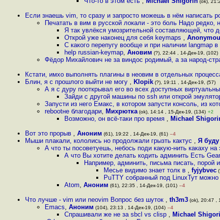
Что-то в этом есть
,
Michael Shigorin
(ok), 21:
Если знаешь vim, то сразу и запросто можешь в нём написать р
Печатать в вим в русской локали - это боль Надо редко, 
Я так увлёкся умозрительной составляющей, что д
Открой уже наконец для себя keymaps
,
Anonymou
С какого перепугу вообще и при наличии langmap в
help russian-keymap
,
Ановим
(?), 22:44 , 14-Дек-19, (102)
Фёдор Михайлович не за виндос родимый, а за народ-стр
Кстати, имхо выполнять плагины в неовим в отдельных процесса
Блин, я с прошлого выйти не могу
,
Klopik
(?), 19:11 , 14-Дек-19, (57)
А я с дуру пооткрывал его во всех доступных виртуальны
Зайди с другой машины по ssh или открой эмулятор 
Запусти из него Емакс, в котором запусти консоль, из ко
rebootне благодари
,
Михрютка
(ok), 14:14 , 15-Дек-19, (134)
+2
Возможно, он всё-таки про время
,
Michael Shigori
Вот это прорыв
,
Аноним
(61), 19:22 , 14-Дек-19, (61)
–4
Мыши плакали, кололись но продолжали грызть кактус
,
Я буду
А что ты посоветуешь, небось поди какую-нить какаху на
А что Вы хотите делать кодить админить Есть Gea
Например, админить, письма писать, порой 
Месье видимо знает толк в
,
fyjybvec
(
PuTTY собранный под LinuxТут можно m
Atom
,
Аноним
(61), 22:35 , 14-Дек-19, (101)
–4
Что лучше - vim или neovim Вопрос без шуток
,
th3m3
(ok), 20:47 , 
Emacs
,
Аноним
(104), 23:13 , 14-Дек-19, (104)
–4
Спрашивали же не за sbcl vs clisp
,
Michael Shigor