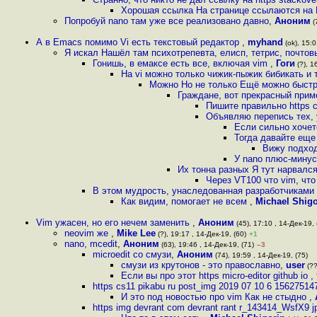
Хорошая ссылка На странице ссылаются на B 
Попробуй nano там уже все реализовано давно
,
Аноним
(
А в Emacs помимо Vi есть текстовый редактор
,
myhand
(ok), 15:0
Я искал Нашёл там психотрепевта, елисп, тетрис, почтовы
Гонишь, в емаксе есть все, включая vim
,
Гоги
(?), 1
На vi можно только чижик-пыжик бибикать и 
Можно Но не только Ещё можно быстр
Граждане, вот прекрасный при
Пишите правильно https c
Объявляю перепись тех, 
Если сильно хочетс
Тогда давайте еще
Вижу подход
У nano плюс-минус
Их тонна разных Я тут нарвался
Через VT100 что vim, что
В этом мудрость, унаследованная разработчиками 
Как видим, помогает не всем
,
Michael Shigo
Vim ужасен, но его нечем заменить
,
Аноним
(45), 17:10 , 14-Дек-19, 
neovim же
,
Mike Lee
(?), 19:17 , 14-Дек-19, (60)
+1
nano, mcedit
,
Аноним
(63), 19:46 , 14-Дек-19, (71)
–3
microedit со смузи
,
Аноним
(74), 19:59 , 14-Дек-19, (75)
смузи из крутонов - это православно
,
user
(??
Если вы про этот https micro-editor github io
https cs11 pikabu ru post_img 2019 07 10 6 156275
И это под новостью про vim Как не стыдно
,
https img devrant com devrant rant r_143414_WsfX9 j