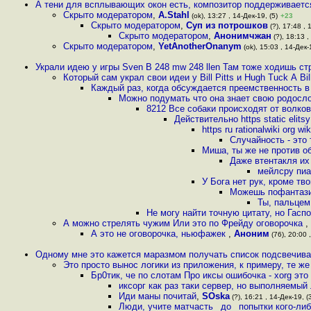
А тени для всплывающих окон есть, композитор поддерживает
Скрыто модератором
,
A.Stahl
(ok), 13:27 , 14-Дек-19, (5)
+23
Скрыто модератором
,
Суп из потрошков
(?), 17:48 , 
Скрыто модератором
,
Анонимчжан
(?), 18:13 ,
Скрыто модератором
,
YetAnotherOnanym
(ok), 15:03 , 14-Дек-
Украли идею у игры Sven B 248 mw 248 llen Там тоже ходишь с
Который сам украл свои идеи у Bill Pitts и Hugh Tuck А Bil
Каждый раз, когда обсуждается преемственность в 
Можно подумать что она знает свою родос
8212 Все собаки происходят от волко
Действительно https static elit
https ru rationalwiki or
Случайность - это 
Миша, ты же не против о
Даже втентакля и
мейлсру пи
У Бога нет рук, кроме тв
Можешь пофантази
Ты, пальцем
Не могу найти точную цитату, но Гасп
А можно стрелять чужим Или это по Фрейду оговорочка
,
А это не оговорочка, ньюфажек
,
Аноним
(76), 20:00 
Одному мне это кажется маразмом получать список подсвечив
Это просто вынос логики из приложения, к примеру, те же
Бр0тик, че по слотам Про иксы ошибочка - xorg это
иксорг как раз таки сервер, но выполняемый
Иди маны почитай
,
SOska
(?), 16:21 , 14-Дек-19, (
Люди, учите матчасть _до_ попытки кого-либ