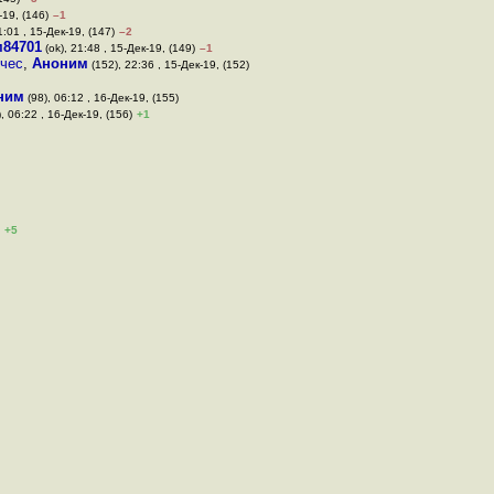
-19, (146)
–1
1:01 , 15-Дек-19, (147)
–2
84701
(ok), 21:48 , 15-Дек-19, (149)
–1
ичес
,
Аноним
(152), 22:36 , 15-Дек-19, (152)
ним
(98), 06:12 , 16-Дек-19, (155)
, 06:22 , 16-Дек-19, (156)
+1
+5