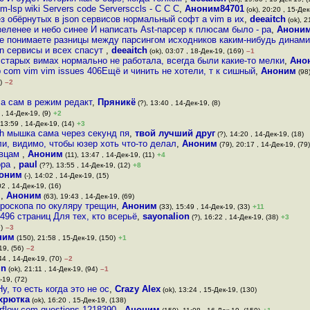
im-lsp wiki Servers code Serversccls - C C C
,
Аноним84701
(ok), 20:20 , 15-Дек
ез обёрнутых в json сервисов нормальный софт а vim в их
,
deeaitch
(ok), 2
зеленее и небо синее И написать Ast-парсер к плюсам было - ра
,
Аноним
е понимаете разницы между парсингом исходников каким-нибудь динам
on сервисы и всех спасут
,
deeaitch
(ok), 03:07 , 18-Дек-19, (169)
–1
 старых вимах нормально не работала, всегда были какие-то мелки
,
Ано
b com vim vim issues 406Ещё и чинить не хотели, т к сишный
,
Аноним
(98)
)
–2
ла сам в режим редакт
,
Пряникё
(?), 13:40 , 14-Дек-19, (8)
 , 14-Дек-19, (9)
+2
 13:59 , 14-Дек-19, (14)
+3
rch мышка сама через секунд пя
,
твой лучший друг
(?), 14:20 , 14-Дек-19, (18)
и, видимо, чтобы юзер хоть что-то делал
,
Аноним
(79), 20:17 , 14-Дек-19, (79)
овцам
,
Аноним
(11), 13:47 , 14-Дек-19, (11)
+4
ора
,
paul
(??), 13:55 , 14-Дек-19, (12)
+8
оним
(-), 14:02 , 14-Дек-19, (15)
02 , 14-Дек-19, (16)
т
,
Аноним
(63), 19:43 , 14-Дек-19, (69)
кроскопа по окуляру трещин
,
Аноним
(33), 15:49 , 14-Дек-19, (33)
+11
496 страниц Для тех, кто всерьё
,
sayonalion
(?), 16:22 , 14-Дек-19, (38)
+3
)
–3
ним
(150), 21:58 , 15-Дек-19, (150)
+1
19, (56)
–2
44 , 14-Дек-19, (70)
–2
in
(ok), 21:11 , 14-Дек-19, (94)
–1
-19, (72)
у, то есть когда это не ос
,
Crazy Alex
(ok), 13:24 , 15-Дек-19, (130)
хрютка
(ok), 16:20 , 15-Дек-19, (138)
erflow com questions 1218390
,
Аноним