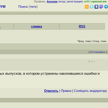
Профиль:
Аноним
(
вход
|
регистрация
)
неRU
opennet.me
РУМ
Поиск
(
теги
)
д
слежка
RSS
Пред. тема
|
След. тема
[
Отслеживать
]
+
–
/
ьных выпусков, в котором устранены накопившиеся ошибки и
Ответить
|
Правка
|
Cообщить модератору