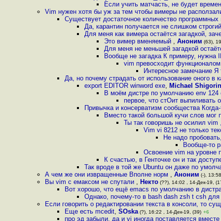
Если учить матчасть, не будет време
Vim нужен хотя бы уж за тем чтобы вимеры не расползал
Существует достаточное количество программных п
Да, карантин получается не слишком строги
Для меня как вимера остаётся загадкой, за
Это вимер вменяемый
,
Аноним
(63), 19
Для меня не меньшей загадкой остаёт
Вообще не загадка К примеру, нужна 
vim превосходит функционалом 
Интересное замечание Я т
Да, но почему страдать от использование оного в 
export EDITOR winword exe
,
Michael Shigori
В моём дистре по умолчанию env 124
первое, что стОит выпиливать 
Привычка и консерватизм сообщества Когда-
Вместо такой большой кучи слов мог п
Ты так говоришь не осилил vim 
Vim vi 8212 не только те
Не надо пробовать
Вообще-то р
Освоение vim на уровне п
К счастью, в Генточке он и так досту
Так вроде в той же Ubuntu он даже по умолч
А чем же они извращенные Вполне норм
,
Аноним
(-), 13:5
Вы vim c емаксом не спутали
,
Некто
(??), 14:02 , 14-Дек-19, (1
Вот хорошо, что ещё emacs по умолчанию в дистр
Однако, почему-то в bash dash zsh t csh дл
Если говорить о редактировании текста в консоли, то сущ
Еще есть mcedit
,
SOska
(?), 16:22 , 14-Дек-19, (39)
+6
про эд забыли, да и vi иногда поставляется вместе