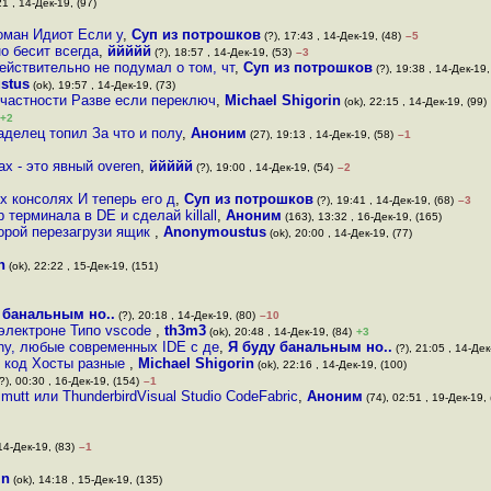
21 , 14-Дек-19, (97)
оман Идиот Если у
,
Суп из потрошков
(?), 17:43 , 14-Дек-19, (48)
–5
но бесит всегда
,
ййййй
(?), 18:57 , 14-Дек-19, (53)
–3
ействительно не подумал о том, чт
,
Суп из потрошков
(?), 19:38 , 14-Дек-19,
stus
(ok), 19:57 , 14-Дек-19, (73)
 частности Разве если переключ
,
Michael Shigorin
(ok), 22:15 , 14-Дек-19, (99)
+2
аделец топил За что и полу
,
Аноним
(27), 19:13 , 14-Дек-19, (58)
–1
х - это явный overen
,
ййййй
(?), 19:00 , 14-Дек-19, (54)
–2
х консолях И теперь его д
,
Суп из потрошков
(?), 19:41 , 14-Дек-19, (68)
–3
терминала в DE и сделай killall
,
Аноним
(163), 13:32 , 16-Дек-19, (165)
торой перезагрузи ящик
,
Anonymoustus
(ok), 20:00 , 14-Дек-19, (77)
n
(ok), 22:22 , 15-Дек-19, (151)
 банальным но..
(?), 20:18 , 14-Дек-19, (80)
–10
 электроне Типо vscode
,
th3m3
(ok), 20:48 , 14-Дек-19, (84)
+3
ny, любые современных IDE с де
,
Я буду банальным но..
(?), 21:05 , 14-Дек
и код Хосты разные
,
Michael Shigorin
(ok), 22:16 , 14-Дек-19, (100)
?), 00:30 , 16-Дек-19, (154)
–1
utt или ThunderbirdVisual Studio CodeFabric
,
Аноним
(74), 02:51 , 19-Дек-19, 
14-Дек-19, (83)
–1
in
(ok), 14:18 , 15-Дек-19, (135)