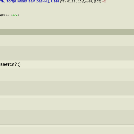
ть, тогда какая вам разниц
,
user
(??), 01:22 , 15-Дек-19, (105)
–2
Дек-19, (
172
)
вается? ;)