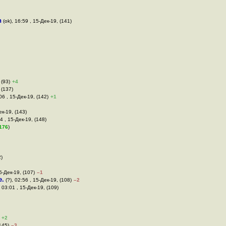
n
(ok), 16:59 , 15-Дек-19, (141)
 (93)
+4
 (137)
06 , 15-Дек-19, (142)
+1
ек-19, (143)
4 , 15-Дек-19, (148)
176
)
2)
5-Дек-19, (107)
–1
e.
(?), 02:56 , 15-Дек-19, (108)
–2
, 03:01 , 15-Дек-19, (109)
+2
145)
–3