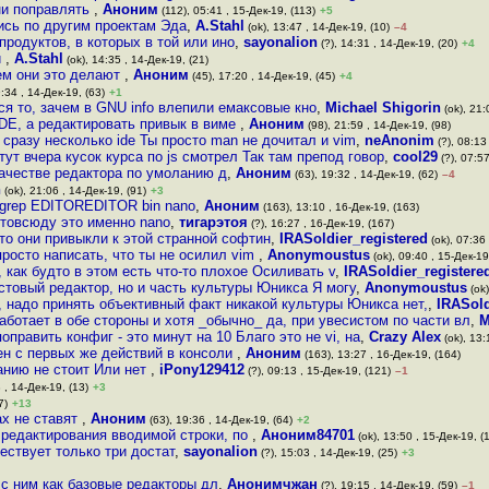
ни поправлять
,
Аноним
(112), 05:41 , 15-Дек-19, (113)
+5
ись по другим проектам Эда
,
A.Stahl
(ok), 13:47 , 14-Дек-19, (10)
–4
родуктов, в которых в той или ино
,
sayonalion
(?), 14:31 , 14-Дек-19, (20)
+4
й
,
A.Stahl
(ok), 14:35 , 14-Дек-19, (21)
чем они это делают
,
Аноним
(45), 17:20 , 14-Дек-19, (45)
+4
:34 , 14-Дек-19, (63)
+1
ся то, зачем в GNU info влепили емаксовые кно
,
Michael Shigorin
(ok), 21:
IDE, а редактировать привык в виме
,
Аноним
(98), 21:59 , 14-Дек-19, (98)
сразу несколько ide Ты просто man не дочитал и vim
,
neAnonim
(?), 08:13
ут вчера кусок курса по js смотрел Так там препод говор
,
cool29
(?), 07:57
качестве редактора по умоланию д
,
Аноним
(63), 19:32 , 14-Дек-19, (62)
–4
n
(ok), 21:06 , 14-Дек-19, (91)
+3
 grep EDITOREDITOR bin nano
,
Аноним
(163), 13:10 , 16-Дек-19, (163)
отовсюду это именно nano
,
тигарэтоя
(?), 16:27 , 16-Дек-19, (167)
то они привыкли к этой странной софтин
,
IRASoldier_registered
(ok), 07:36 
росто написать, что ты не осилил vim
,
Anonymoustus
(ok), 09:40 , 15-Дек-19
, как будто в этом есть что-то плохое Осиливать v
,
IRASoldier_registere
кстовый редактор, но и часть культуры Юникса Я могу
,
Anonymoustus
(ok)
, надо принять объективный факт никакой культуры Юникса нет,
,
IRASold
аботает в обе стороны и хотя _обычно_ да, при увесистом по части вл
,
M
оправить конфиг - это минут на 10 Благо это не vi, на
,
Crazy Alex
(ok), 13:
пен с первых же действий в консоли
,
Аноним
(163), 13:27 , 16-Дек-19, (164)
анию не стоит Или нет
,
iPony129412
(?), 09:13 , 15-Дек-19, (121)
–1
8 , 14-Дек-19, (13)
+3
7)
+13
ах не ставят
,
Аноним
(63), 19:36 , 14-Дек-19, (64)
+2
я редактирования вводимой строки, по
,
Аноним84701
(ok), 13:50 , 15-Дек-19, (
ествует только три достат
,
sayonalion
(?), 15:03 , 14-Дек-19, (25)
+3
 с ним как базовые редакторы дл
,
Анонимчжан
(?), 19:15 , 14-Дек-19, (59)
–1