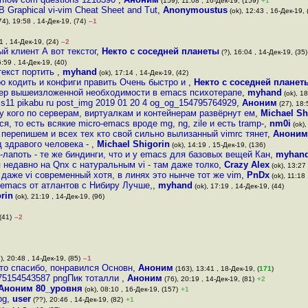
(159), 11:08 , 16-Дек-19, (159)
+1
Graphical vi-vim Cheat Sheet and Tut
,
Anonymoustus
(ok), 12:43 , 16-Дек-19, 
74), 19:58 , 14-Дек-19, (74)
–1
1 , 14-Дек-19, (24)
–2
й клиент А вот текстог
,
Некто с соседней планеты
(?), 16:04 , 14-Дек-19, (35)
6:59 , 14-Дек-19, (40)
текст портить
,
myhand
(ok), 17:14 , 14-Дек-19, (42)
о кодить и конфиги править Очень быстро и
,
Некто с соседней планет
мер вышеизложенной необходимости в emacs психотерапе
,
myhand
(ok), 18
s11 pikabu ru post_img 2019 01 20 4 og_og_154795764929
,
Аноним
(27), 18:
у кого по серверам, виртуалкам и контейнерам развёрнут ем
,
Michael Sh
я, то есть всякие micro-emacs вроде mg, ng, zile и есть tramp-
,
nm0i
(ok),
 перепишем и всех тех кто свой сильно вылизанный vimrc тянет
,
Аноним
 здравого человека -
,
Michael Shigorin
(ok), 14:19 , 15-Дек-19, (136)
-лапоть - те же биндинги, что и у emacs для базовых вещей Кан
,
myhan
 недавно на Qnx с натуральным vi - там даже толко
,
Crazy Alex
(ok), 13:27 
 даже vi современный хотя, в линях это нынче тот же vim
,
PnDx
(ok), 11:18 
emacs от атлантов с Нибиру Лучше,
,
myhand
(ok), 17:19 , 14-Дек-19, (44)
rin
(ok), 21:19 , 14-Дек-19, (96)
(41)
–2
), 20:48 , 14-Дек-19, (85)
–1
 , то спасибо, понравился Основн
,
Аноним
(163), 13:41 , 18-Дек-19, (
171
)
1475154543587 pngПик тоталли
,
Аноним
(76), 20:19 , 14-Дек-19, (81)
+2
Аноним 80_уровня
(ok), 08:10 , 16-Дек-19, (157)
+1
pg
,
user
(??), 20:46 , 14-Дек-19, (82)
+1