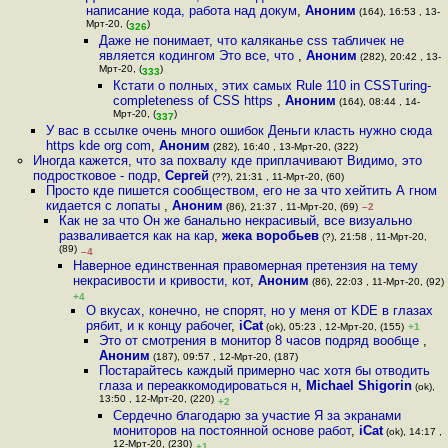
написание кода, работа над докум
,
Аноним
(164), 16:53 , 13-
Мрт-20, (
)
326
Даже не понимает, что каляканье css табличек не
является кодингом Это все, что
,
Аноним
(282), 20:42 , 13-
Мрт-20, (
)
333
Кстати о полных, этих самых Rule 110 in CSSTuring-
completeness of CSS https
,
Аноним
(164), 08:44 , 14-
Мрт-20, (
)
337
У вас в ссылке очень много ошибок Деньги класть нужно сюда
https kde org com
,
Аноним
(282), 16:40 , 13-Мрт-20, (322)
Иногда кажется, что за похвалу кде приплачивают Видимо, это
подростковое - подр
,
Сергей
(??), 21:31 , 11-Мрт-20, (60)
Просто кде пишется сообществом, его не за что хейтить А гном
кидается с лопаты
,
Аноним
(86), 21:37 , 11-Мрт-20, (69)
–2
Как не за что Он же банально некрасивый, все визуально
разваливается как на кар
,
жека воробьев
(?), 21:58 , 11-Мрт-20,
(89)
–4
Наверное единственная правомерная претензия на тему
некрасивости и кривости, кот
,
Аноним
(86), 22:03 , 11-Мрт-20, (92)
+4
О вкусах, конечно, не спорят, но у меня от KDE в глазах
рябит, и к концу рабочег
,
iCat
(ok), 05:23 , 12-Мрт-20, (155)
+1
Это от смотрения в монитор 8 часов подряд вообще
,
Аноним
(187), 09:57 , 12-Мрт-20, (187)
Постарайтесь каждый примерно час хотя бы отводить
глаза и переаккомодироваться н
,
Michael Shigorin
(ok),
13:50 , 12-Мрт-20, (220)
+2
Сердечно благодарю за участие Я за экранами
мониторов на постоянной основе работ
,
iCat
(ok), 14:17 ,
12-Мрт-20, (230)
+1