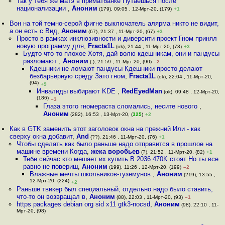
Так у тебя же матэ в приматбанке Путаешься после
национализации
,
Аноним
(179), 09:05 , 12-Мрт-20, (179)
+1
Вон на той темно-серой фигне выключатель алярма никто не видит,
а он есть с Вид
,
Аноним
(67), 21:37 , 11-Мрт-20, (67)
+3
Просто в рамках инклюзивности и диверсити проект Гном принял
новую программу для
,
Fracta1L
(ok), 21:44 , 11-Мрт-20, (73)
+3
Будто что-то плохое Хотя, дай волю кдешникам, они и пандусы
разломают
,
Аноним
(-), 21:59 , 11-Мрт-20, (90)
–2
Кдешники не ломают пандусы Кдешники просто делают
безбарьерную среду Зато гном
,
Fracta1L
(ok), 22:04 , 11-Мрт-20,
(94)
+9
Инвалиды выбирают KDE
,
RedEyedMan
(ok), 09:48 , 12-Мрт-20,
(186)
–3
Глаза этого гномераста сломались, несите нового
,
Аноним
(282), 16:53 , 13-Мрт-20, (
325
)
+2
Как в GTK заменить этот заголовок окна на прежний Или - как
сверху окна добавит
,
And
(??), 21:46 , 11-Мрт-20, (76)
+1
Чтобы сделать как было раньше надо отправится в прошлое на
машине времени Когда
,
жека воробьев
(?), 21:52 , 11-Мрт-20, (82)
+1
Тебе сейчас кто мешает их купить В 2036 470K стоят Но ты все
равно не повериш
,
Аноним
(199), 11:26 , 12-Мрт-20, (199)
–2
Влажные мечты школьников-туземунов
,
Аноним
(219), 13:55 ,
12-Мрт-20, (224)
+2
Раньше твикер был специальный, отдельно надо было ставить,
что-то он возвращал в
,
Аноним
(88), 22:03 , 11-Мрт-20, (93)
–1
https packages debian org sid x11 gtk3-nocsd
,
Аноним
(98), 22:10 , 11-
Мрт-20, (98)