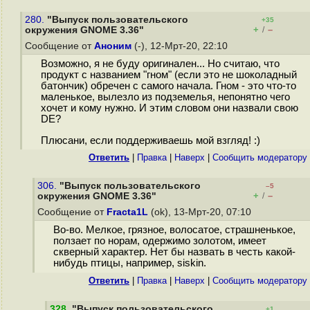
280.
"Выпуск пользовательского
+35
+
–
окружения GNOME 3.36"
/
Сообщение от
Аноним
(-), 12-Мрт-20, 22:10
Возможно, я не буду оригинален... Но считаю, что
продукт с названием "гном" (если это не шоколадный
батончик) обречен с самого начала. Гном - это что-то
маленькое, вылезло из подземелья, непонятно чего
хочет и кому нужно. И этим словом они назвали свою
DE?
Плюсани, если поддерживаешь мой взгляд! :)
Ответить
|
Правка
|
Наверх
|
Cообщить модератору
306.
"Выпуск пользовательского
–5
+
–
окружения GNOME 3.36"
/
Сообщение от
Fracta1L
(ok), 13-Мрт-20, 07:10
Во-во. Мелкое, грязное, волосатое, страшненькое,
ползает по норам, одержимо золотом, имеет
скверный характер. Нет бы назвать в честь какой-
нибудь птицы, например, siskin.
Ответить
|
Правка
|
Наверх
|
Cообщить модератору
328
.
"Выпуск пользовательского
+1