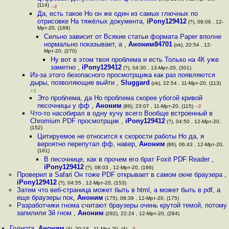
(114)
–2
Да, есть такое Но он же один из самых глючных по
отрисовке На тяжёлых документа
,
iPony129412
(?), 08:06 , 12-
Мрт-20, (169)
Сильно зависит от Всякие статьи формата Paper вполне
нормально показывает, а
,
Аноним84701
(ok), 20:54 , 12-
Мрт-20, (270)
Ну вот в этом твоя проблема и есть Только на 4К уже
заметно
,
iPony129412
(?), 04:30 , 13-Мрт-20, (301)
Из-за этого безопасного просмотрщика как раз появляются
дыры, позволяющие выйти
,
Sluggard
(ok), 22:54 , 11-Мрт-20, (113)
+3
Это проблема, да Но проблема скорее убогой кривой
песочницы у фф
,
Аноним
(86), 23:07 , 11-Мрт-20, (115)
–2
Что-то насобирал в одну кучу всего Вообще встроенный в
Chromium PDF просмотрщик
,
iPony129412
(?), 04:50 , 12-Мрт-20,
(152)
Цитируемое не относится к скорости работы Но да, я
вероятно перепутал фф, навер
,
Аноним
(86), 06:43 , 12-Мрт-20,
(161)
В песочнице, как в прочем его брат Foxit PDF Reader
,
iPony129412
(?), 08:03 , 12-Мрт-20, (166)
Проверил в Safari Он тоже PDF открывает в самом окне браузера
,
iPony129412
(?), 04:55 , 12-Мрт-20, (153)
Затем что веб-страница может быть в html, а может быть в pdf, а
еще браузеры пок
,
Аноним
(175), 08:39 , 12-Мрт-20, (175)
Разработчики гнома считают браузеры очень крутой темой, потому
запилили 3й гном
,
Аноним
(282), 22:24 , 12-Мрт-20, (284)
Годнота
,
Аноним
(4), 20:18 , 11-Мрт-20, (4)
–3