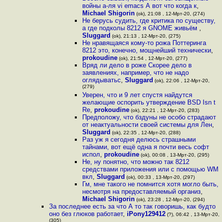
войны а-ля vi emacs А вот что когда к
,
Michael Shigorin
(ok), 21:08 , 12-Мрт-20, (274)
Не берусь судить, где критика по существу,
а где подколы 8212 я GNOME живьём
,
Sluggard
(ok), 21:13 , 12-Мрт-20, (275)
Не нравящаяся кому-то рожа Поттеринга
8212 это, конечно, мощнейший технически
,
prokoudine
(ok), 21:54 , 12-Мрт-20, (277)
Вряд ли дело в роже Скорее дело в
заявлениях, например, что не надо
оглядыватьс
,
Sluggard
(ok), 22:06 , 12-Мрт-20,
(279)
Уверен, что и 9 лет спустя найдутся
желающие оспорить утверждение BSD Isn t
Re
,
prokoudine
(ok), 22:21 , 12-Мрт-20, (283)
Предположу, что бздуны не особо страдают
от неактуальности своей системы для Лен
,
Sluggard
(ok), 22:35 , 12-Мрт-20, (288)
Раз уж я сегодня делюсь страшными
тайнами, вот ещё одна я почти весь софт
испол
,
prokoudine
(ok), 00:08 , 13-Мрт-20, (295)
Не, ну понятно, что можно так 8212
средствами приложения или с помощью WM
вкл
,
Sluggard
(ok), 00:33 , 13-Мрт-20, (297)
Гм, мне такого не помнится хотя могло быть,
несмотря на предоставляемый организ
,
Michael Shigorin
(ok), 23:28 , 12-Мрт-20, (294)
За последнее есть за что А то так говоришь, как будто
оно без глюков работает
,
iPony129412
(?), 06:42 , 13-Мрт-20,
(305)