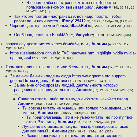
Я понял о чём он, странно, что ты нет Вероятно
пользование гномом вызывает биол
,
Аноним
(86), 02:43 , 12-
Мрт-20, (141)
+2
Так кто же против - настраивай А вот надо просто, чтобы
работало, и начинается
,
iPony129412
(?), 10:22 , 12-Мрт-20, (192)
–1
Черный цвет лучше чем белый
,
BlackRot
(ok), 23:20 , 11-Мрт-20, (118)
+3
Особенно, если это BlackMATE
,
Vanych
(?), 01:18 , 15-Мрт-20, (
345
)
запуск осуществляется через бамблби, или
,
Аноним
(-), 21:15 , 11-
Мрт-20, (36)
https russianfedora github io FAQ hardware html highlight nvidia nvidia-
optimu
,
asd
(??), 21:21 , 11-Мрт-20, (41)
Гном нахваливают за деньги или бесплатно
,
Аноним
(37), 21:21 , 11-
Мрт-20, (40)
+1
За деньги Деньги кладешь сюда https www gnome org support-
gnome Потом идешь
,
Аноним
(-), 21:25 , 11-Мрт-20, (47)
+6
Зачем мне спонсировать людей, деятельность которых
расцениваю как вредительство
,
Аноним
(37), 21:29 , 11-Мрт-20, (55)
+4
Сначала ответь, внёс ли ты куда-либо хоть какой-то вклад
,
Аноним
(164), 07:33 , 12-Мрт-20, (164)
–1
Ты совсем читать не умеешь или только прикидываешься
тупым
,
Аноним
(303), 06:27 , 13-Мрт-20, (303)
Ты предполагаешь, что я не умею читать, но прочту твой
ответ Это пять
,
Аноним
(164), 14:04 , 13-Мрт-20, (318)
Лучше не вкладывать никуда, чем финансировать такое
дно как гном3
,
Аноним
(282), 16:42 , 13-Мрт-20, (323)
Даже не понимает, что вкладом является так же и