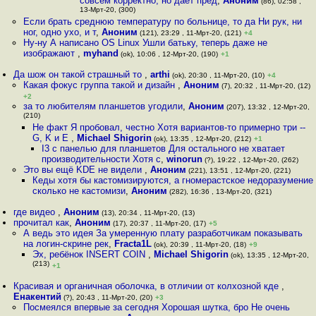
совсем корректно, но даёт пред
,
Аноним
(86), 02:58 ,
13-Мрт-20, (300)
Если брать среднюю температуру по больнице, то да Ни рук, ни
ног, одно ухо, и т
,
Аноним
(121), 23:29 , 11-Мрт-20, (121)
+4
Ну-ну А написано OS Linux Ушли батьку, теперь даже не
изображают
,
myhand
(ok), 10:06 , 12-Мрт-20, (190)
+1
Да шож он такой страшный то
,
arthi
(ok), 20:30 , 11-Мрт-20, (10)
+4
Какая фокус группа такой и дизайн
,
Аноним
(7), 20:32 , 11-Мрт-20, (12)
+2
за то любителям планшетов угодили
,
Аноним
(207), 13:32 , 12-Мрт-20,
(210)
Не факт Я пробовал, честно Хотя вариантов-то примерно три --
G, K и E
,
Michael Shigorin
(ok), 13:35 , 12-Мрт-20, (212)
+1
I3 с панелью для планшетов Для остального не хватает
производительности Хотя с
,
winorun
(?), 19:22 , 12-Мрт-20, (262)
Это вы ещё KDE не видели
,
Аноним
(221), 13:51 , 12-Мрт-20, (221)
Кеды хотя бы кастомизируются, а гномерастское недоразумение
сколько не кастомизи
,
Аноним
(282), 16:36 , 13-Мрт-20, (321)
где видео
,
Аноним
(13), 20:34 , 11-Мрт-20, (13)
прочитал как
,
Аноним
(17), 20:37 , 11-Мрт-20, (17)
+5
А ведь это идея За умеренную плату разработчикам показывать
на логин-скрине рек
,
Fracta1L
(ok), 20:39 , 11-Мрт-20, (18)
+9
Эх, ребёнок INSERT COIN
,
Michael Shigorin
(ok), 13:35 , 12-Мрт-20,
(213)
+1
Красивая и органичная оболочка, в отличии от колхозной кде
,
Енакентий
(?), 20:43 , 11-Мрт-20, (20)
+3
Посмеялся впервые за сегодня Хорошая шутка, бро Не очень