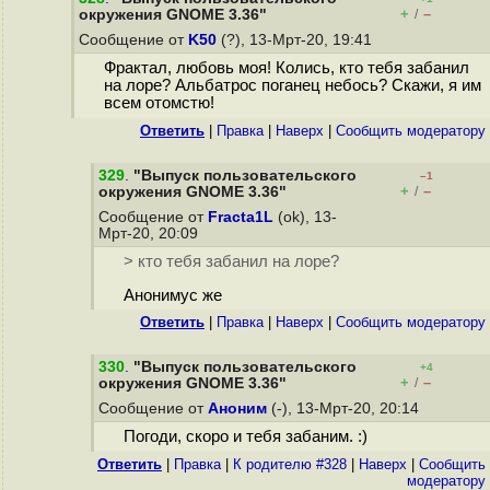
+
–
окружения GNOME 3.36"
/
Сообщение от
K50
(?), 13-Мрт-20, 19:41
Фрактал, любовь моя! Колись, кто тебя забанил
на лоре? Альбатрос поганец небось? Скажи, я им
всем отомстю!
Ответить
|
Правка
|
Наверх
|
Cообщить модератору
329
.
"Выпуск пользовательского
–1
+
–
окружения GNOME 3.36"
/
Сообщение от
Fracta1L
(ok), 13-
Мрт-20, 20:09
> кто тебя забанил на лоре?
Анонимус же
Ответить
|
Правка
|
Наверх
|
Cообщить модератору
330
.
"Выпуск пользовательского
+4
+
–
окружения GNOME 3.36"
/
Сообщение от
Аноним
(-), 13-Мрт-20, 20:14
Погоди, скоро и тебя забаним. :)
Ответить
|
Правка
|
К родителю #328
|
Наверх
|
Cообщить
модератору