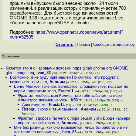
прошлым выпуском было внесено около 24 тысяч
изменений, в реализации которых приняли участие 780
разработчиков. Для быстрой оценки возможностей
GNOME 3.36 подготовлены специализированные Live-
сборки на основе openSUSE и Ubuntu...
Подробнее:
https://www.opennet.ru/opennews/art.shtml?
num=52505
Ответить
|
Правка
|
Cообщить модератору
Оглавление
Кажется это я с часовыми поясами https gitlab gnome org GNOME
glib - merge_req
,
Ivan_83
(ok), 05:21 , 12-Мрт-20, (154)
+16
Возможно, я не буду оригинален Но считаю, что продукт с
названием гном есл
,
Аноним
(-), 22:10 , 12-Мрт-20, (280)
+35
Во-во Мелкое, грязное, волосатое, страшненькое, ползает по
норам, одержимо золо
,
Fracta1L
(ok), 07:10 , 13-Мрт-20, (306)
–5
Фрактал, любовь моя Колись, кто тебя забанил на лоре
Альбатрос поганец небось
,
K50
(?), 19:41 , 13-Мрт-20, (
328
)
+1
Анонимус же
,
Fracta1L
(ok), 20:09 , 13-Мрт-20, (
329
)
–1
Погоди, скоро и тебя забаним
,
Аноним
(-), 20:14 , 13-Мрт-20,
(
)
330
+4
Фрактал, здорово Ты чего с лора решил уйти Вроде карьера
перла - корректором с
,
Аноним_
(?), 16:46 , 29-Мрт-20, (
351
)
Мне без разницы как оно называется, лишь бы работало и не
доставляло неприятных
,
Ivan_83
(ok), 15:31 , 13-Мрт-20, (320)