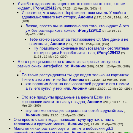
У любого здравомыслящего нет отторжения от того, кто им
кидает
,
iPony129412
(?), 07:29 , 12-Мрт-20, (163)
–1
И неважно, что кидают Порфиксил твою мысль У любого
здравомыслящего нет отторж
,
Аноним
(187), 10:00 , 12-Мрт-20,
(189)
Важно, просто выше написано про того, кто кидает А это
уж без разницы хоть комью
,
iPony129412
(?), 10:16 , 12-
Мрт-20, (191)
Тебе кто-то заносит за тестирование Qt Мне даже и не
намекали
,
Аноним
(187), 11:13 , 12-Мрт-20, (196)
Ну правильно, конечные пользователи - бесплатные
тестировщики Разработчики - пла
,
iPony129412
(?),
11:28 , 12-Мрт-20, (200)
Я его принципиально не ставлю из-за кривых отступов в
разных окнах интефейса, от
,
Аноним
(188), 09:57 , 12-Мрт-20, (188)
–1
По твоим рассуждениям ты кде видел только ни картинках
Ничего этого нет и не бы
,
Аноним
(86), 11:20 , 12-Мрт-20, (198)
кто положил болт на пользователей редхат с его гномом
а ты его купил у них или
,
Аноним
(188), 23:09 , 12-Мрт-20, (293)
Это все продукты проданные за деньги Если эти
корпорации зачем-то начнут выдав
,
Аноним
(203), 13:17 , 12-
Мрт-20, (205)
изучите монетизацию социальных сетей задумайтесь
,
Аноним
(188), 23:05 , 12-Мрт-20, (292)
Они просто ставят кеды, напихают кучу крутых с тем с
тёлочками и крутыми машин
,
Аноним
(30), 21:40 , 11-Мрт-20, (72)
Малолетки как раз таки орут о том, что вебовский gtk3
волшебным образом выигрыва
,
Аноним