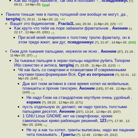
Как вы лодку назовете, так она и поплывет -
,
псевдонимус
(?),
09:21 , 14-Мрт-20, (
)
339
Панели тоньше чем в палец толщиной они вообще не могут, да
,
tarrgitaj
(?), 20:11 , 11-Мрт-20, (1)
+40
Ващет это бодипозитив
,
Fracta1L
(ok), 20:34 , 11-Мрт-20, (15)
+25
Как круто что тебя на лоре забанили фрактальчик
,
Аноним
(-),
22:17 , 12-Мрт-20, (281)
+3
При всей моей неариязни к толстому тролю фракталу, он в
этом треде жжет, аки дуг
,
псевдонимус
(?), 21:47 , 14-Мрт-20, (
342
)
Гном для тыкания пальцами, неужели не ясно
,
Аноним
(37), 21:18 ,
11-Мрт-20, (37)
+2
За тыканье пальцем в экран пальцы надобно рубить Топором
Ибо свинство и антиса
,
tarrgitaj
(?), 23:35 , 11-Мрт-20, (123)
+1
Чё как быть со смартами и планшетами И современными
ноутами-трансформерами Всё
,
Суп из потрошков
(?), 02:41 , 12-
Мрт-20, (140)
–1
Дык вот гном активно в свое время хотел на мобильные,
планшеты и прочие тачскрин
,
Аноним
(165), 07:49 , 12-Мрт-20,
(165)
+9
Не надо Гном на стандартном ноутбуке очень удобный
,
коржик
(?), 08:23 , 12-Мрт-20, (171)
пусть отдельную ос делают, не надо трогать толстыми
пальцами десктоп
,
Аноним
(207), 13:24 , 12-Мрт-20, (207)
1 GNU Linux GNOME нет на смартфонах, кроме
самопальных криво рабоющих решений
,
123
(??), 17:30 , 12-
Мрт-20, (249)
+4
Не ну а как ты хотел, гранты выписаны, надо же пацанам
чета показывать
,
Гранты
(?), 12:49 , 13-Мрт-20, (312)