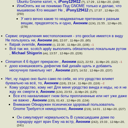
Ubuntu Gnome катит, ч
,
iPony129412
(?), 17:29 , 12-Мрт-20, (248)
ИлиОпять же не понимаю Под GNOME только и делаю, что
мышевозю Кто мешает Не
,
iPony129412
(?), 17:37 , 12-Мрт-20,
(250)
У него вечно какие то неадекватные претензии к разным
вещам, предвзятость и одно
,
Аноним
(124), 21:55 , 12-Мрт-20,
(278)
Сервис определения местоположения - это geoclue имеется в виду
Не пользуюсь ни
,
Аноним
(98), 22:07 , 11-Мрт-20, (95)
flatpak override
,
Аноним
(-), 22:30 , 11-Мрт-20, (106)
–1
Всё так же, scotch apply выполнять обязательно локальным рутом
,
Michael Shigorin
(ok), 13:57 , 12-Мрт-20, (226)
Cinnamon 4 6 будет прекрасен
,
Аноним
(112), 22:53 , 11-Мрт-20, (112)
–1
дооо конешновзять дефектив бай дизайн щель и добавить
нескучную панельку нет
,
Аноним
(237), 14:52 , 12-Мрт-20, (237)
Нет, ну ладно оно было само по себе, но это уродство влияет
буквально на всё, то
,
Аноним
(116), 23:14 , 11-Мрт-20, (116)
–2
Кому уродство, кому нет Для меня уродство винда и кеды, но я не
жду их смерти в
,
Аноним
(124), 23:53 , 11-Мрт-20, (125)
Все кто нахваливают гном боты проплаченные или нет уже даже
не важно
,
Аноним
(133), 01:43 , 12-Мрт-20, (134)
Внимание Обнаружен психически здоровый пользователь
Gnome Требуется немедленно
,
Аноним
(219), 14:01 , 12-Мрт-20, (227)
Он симулирует нормальность В сумасшедшем доме по
коридору идет врач Ему на встр
,
Аноним
(242), 15:33 , 12-Мрт-20,
(241)