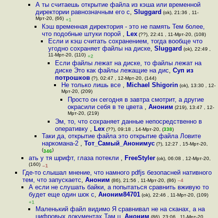
А ты считаешь открытие файла из кэша или временной
директории равнозначным его с
,
Sluggard
(ok), 21:36 , 11-
Мрт-20, (66)
+1
Кэш временная директория - это не память Тем более,
что подобные штуки порой
,
Lex
(??), 22:41 , 11-Мрт-20, (108)
Если и кэш считать сохранением, тогда вообще что
угодно сохраняет файлы на диске
,
Sluggard
(ok), 22:49 ,
11-Мрт-20, (110)
+2
Если файлы лежат на диске, то файлы лежат на
диске Это как файлы лежащие на дис
,
Суп из
потрошков
(?), 02:47 , 12-Мрт-20, (144)
Не только лишь все
,
Michael Shigorin
(ok), 13:30 , 12-
Мрт-20, (209)
Просто он сегодня в завтра смотрит, а другие
окрасили себя в те цвета
,
Аноним
(219), 13:47 , 12-
Мрт-20, (219)
Эм, то, что сохраняет данные непосредственно в
оперативку
,
Lex
(??), 09:18 , 14-Мрт-20, (
338
)
Таки да, открытие файла это открытие файла Ловите
наркомана-2
,
Тот_Самый_Анонимус
(?), 12:27 , 15-Мрт-20,
(
)
346
ать у тя шрифт, глаза потекли
,
FreeStyler
(ok), 06:08 , 12-Мрт-20,
(160)
–1
Где-то слышал мнение, что намного pdfjs безопасней нативного
тем, что запускаетс
,
Аноним
(86), 21:56 , 11-Мрт-20, (86)
–4
А если не слушать байки, а попытаться сравнить вживую то
будет еще один шок c
,
Аноним84701
(ok), 22:46 , 11-Мрт-20, (109)
+1
Маленький файл видимо Я сравнивал не на сканах, а на
цифровых документах Там ц
,
Аноним
(86), 23:06 , 11-Мрт-20,