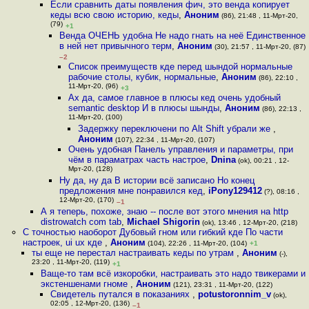
Если сравнить даты появления фич, это венда копирует
кеды всю свою историю, кеды
,
Аноним
(86), 21:48 , 11-Мрт-20,
(79)
+1
Венда ОЧЕНЬ удобна Не надо гнать на неё Единственное
в ней нет привычного терм
,
Аноним
(30), 21:57 , 11-Мрт-20, (87)
–2
Список преимуществ кде перед шындой нормальные
рабочие столы, кубик, нормальные
,
Аноним
(86), 22:10 ,
11-Мрт-20, (96)
+3
Ах да, самое главное в плюсы кед очень удобный
semantic desktop И в плюсы шынды
,
Аноним
(86), 22:13 ,
11-Мрт-20, (100)
Задержку переключени по Alt Shift убрали же
,
Аноним
(107), 22:34 , 11-Мрт-20, (107)
Очень удобная Панель управления и параметры, при
чём в параматрах часть настрое
,
Dnina
(ok), 00:21 , 12-
Мрт-20, (128)
Ну да, ну да В истории всё записано Но конец
предложения мне понравился кед
,
iPony129412
(?), 08:16 ,
12-Мрт-20, (170)
–1
А я теперь, похоже, знаю -- после вот этого мнения на http
distrowatch com tab
,
Michael Shigorin
(ok), 13:46 , 12-Мрт-20, (218)
С точностью наоборот Дубовый гном или гибкий кде По части
настроек, ui ux кде
,
Аноним
(104), 22:26 , 11-Мрт-20, (104)
+1
ты еще не перестал настраивать кеды по утрам
,
Аноним
(-),
23:20 , 11-Мрт-20, (119)
+1
Ваще-то там всё изкоробки, настраивать это надо твикерами и
экстеншенами гноме
,
Аноним
(121), 23:31 , 11-Мрт-20, (122)
Свидетель путался в показаниях
,
potustoronnim_v
(ok),
02:05 , 12-Мрт-20, (136)
–1