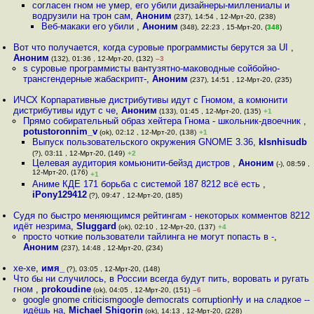
согласен гном не умер, его убили дизайнеры-миллениалы и
водрузили на трон сам
,
Аноним
(237), 14:54 , 12-Мрт-20, (238)
Веб-макаки его убили
,
Аноним
(348), 22:23 , 15-Мрт-20, (
348
)
Вот что получается, когда суровые программисты берутся за UI
,
Аноним
(132), 01:36 , 12-Мрт-20, (132)
–3
s суровые программисты вантузятно-маководные сойбойно-
трансгендерные жабаскрипт-
,
Аноним
(237), 14:51 , 12-Мрт-20, (235)
ИЧСХ Корпаративные дистрибутивы идут с Гномом, а комюнити
дистрибутивы идут с че
,
Аноним
(133), 01:45 , 12-Мрт-20, (135)
+1
Прямо собирательный образ хейтера Гнома - школьник-двоечник
,
potustoronnim_v
(ok), 02:12 , 12-Мрт-20, (138)
+1
Выпуск пользовательского окружения GNOME 3.36
,
klsnhisudb
(?), 03:11 , 12-Мрт-20, (149)
+2
Целевая аудитория комьюнити-бейзд дистров
,
Аноним
(-), 08:59 ,
12-Мрт-20, (176)
+1
Аниме КДЕ 171 борьба с системой 187 8212 всё есть
,
iPony129412
(?), 09:47 , 12-Мрт-20, (185)
Судя по быстро меняющимся рейтингам - некоторых комментов 8212
идёт незрима
,
Sluggard
(ok), 02:10 , 12-Мрт-20, (137)
+4
просто чоткие пользователи тайлинга не могут попасть в -
,
Аноним
(237), 14:48 , 12-Мрт-20, (234)
хе-хе
,
имя_
(?), 03:05 , 12-Мрт-20, (148)
Что бы ни случилось, в России всегда будут пить, воровать и ругать
гном
,
prokoudine
(ok), 04:05 , 12-Мрт-20, (151)
–6
google gnome criticismgoogle democrats corruptionНу и на сладкое --
идёшь на
,
Michael Shigorin
(ok), 14:13 , 12-Мрт-20, (228)