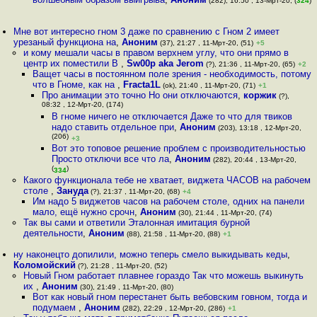
(282), 16:50 , 13-Мрт-20, (
324
)
Мне вот интересно гном 3 даже по сравнению с Гном 2 имеет
урезаный функциона на
,
Аноним
(37), 21:27 , 11-Мрт-20, (51)
+5
и кому мешали часы в правом верхнем углу, что они прямо в
центр их поместили В
,
Sw00p aka Jerom
(?), 21:36 , 11-Мрт-20, (65)
+2
Ващет часы в постоянном поле зрения - необходимость, потому
что в Гноме, как на
,
Fracta1L
(ok), 21:40 , 11-Мрт-20, (71)
+1
Про анимации это точно Но они отключаются
,
коржик
(?),
08:32 , 12-Мрт-20, (174)
В гноме ничего не отключается Даже то что для твиков
надо ставить отдельное при
,
Аноним
(203), 13:18 , 12-Мрт-20,
(206)
+3
Вот это топовое решение проблем с производительностью
Просто отключи все что ла
,
Аноним
(282), 20:44 , 13-Мрт-20,
(
)
334
Какого функционала тебе не хватает, виджета ЧАСОВ на рабочем
столе
,
Зануда
(?), 21:37 , 11-Мрт-20, (68)
+4
Им надо 5 виджетов часов на рабочем столе, одних на панели
мало, ещё нужно срочн
,
Аноним
(30), 21:44 , 11-Мрт-20, (74)
Так вы сами и ответили Эталонная имитация бурной
деятельности
,
Аноним
(88), 21:58 , 11-Мрт-20, (88)
+1
ну наконецто допилили, можно теперь смело выкидывать кеды
,
Коломойский
(?), 21:28 , 11-Мрт-20, (52)
Новый Гном работает плавнее гораздо Так что можешь выкинуть
их
,
Аноним
(30), 21:49 , 11-Мрт-20, (80)
Вот как новый гном перестанет быть вебовским говном, тогда и
подумаем
,
Аноним
(282), 22:29 , 12-Мрт-20, (286)
+1