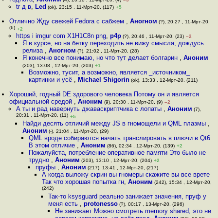
tr д в
,
Led
(ok), 23:15 , 11-Мрт-20, (117)
+5
Отлично Жду свежей Fedora с сабжем
,
Аногном
(?), 20:27 , 11-Мрт-20,
(6)
+2
https i imgur com X1H1C8n png
,
p4p
(?), 20:46 , 11-Мрт-20, (23)
–2
Я в курсе, но на бетку переходить не вижу смысла, дождусь
релиза
,
Аногном
(?), 21:02 , 11-Мрт-20, (28)
Я конечно все понимаю, но что тут делает болгарин
,
Аноним
(203), 13:08 , 12-Мрт-20, (203)
+1
Возможно, тусит, а возможно, является _источником_
картинки и усё
,
Michael Shigorin
(ok), 13:33 , 12-Мрт-20, (211)
Хороший, годный DE здорового человека Потому он и является
официальной средой
,
Аноним
(9), 20:30 , 11-Мрт-20, (9)
–2
А ты и рад навернуть джаваскриптчика с лопаты
,
Аноним
(7),
20:31 , 11-Мрт-20, (11)
+5
Найди десять отличий между JS в гномощели и QML плазмы
,
Аноним
(-), 21:04 , 11-Мрт-20, (29)
QML вроде собираются начать транслировать в плючи в Qt6
В этом отличие
,
Аноним
(86), 02:34 , 12-Мрт-20, (139)
+2
Пожалуйста, потребление оперативное памяти Это было не
трудно
,
Аноним
(203), 13:10 , 12-Мрт-20, (204)
+2
пруфы
,
Аноним
(217), 13:41 , 12-Мрт-20, (217)
А когда выложу скрин вы гномеры скажите вы все врете
Так что хорошая попытка гн
,
Аноним
(242), 15:34 , 12-Мрт-20,
(242)
Так-то ksysguard реально занижает значения, пруф у
меня есть
,
protonesso
(?), 00:17 , 13-Мрт-20, (296)
Не занижает Можно смотреть memory shared, это не