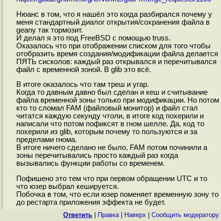
Нюанс в том, что я нашёл это когда разбирался почему у
меня стандартный диалог открытия/сохранения файла в
geany так тормозит.
И делал я это под FreeBSD с помощью truss.
Оказалось что при отображении списком для того чтобы
отобразить время создания/модификации файла делается
ПЯТЬ сисколов: каждый раз открывался и перечитывался
файл с временной зоной. В glib это всё.
В итоге оказалось что там треш и угар.
Когда то давным давно был сделан и кеш и считывание
файла временной зоны только при модификации. Но потом
кто то сломал FAM (файловый монитор) и файл стал
читатся каждую секунду чтоли, в итоге код похерили и
написали что потом пофиксят в гном шелле. Да, код то
похерили из glib, которым почему то пользуются и за
пределами гнома.
В итоге ничего сделано не было, FAM потом починили а
зоны перечитывались просто каждый раз когда
вызывались функции работы со временем.
Пофишено это тем что при первом обращении UTC и то
что юзер выбрал кешируется.
Побочка в том, что если юзер поменяет временную зону то
до рестарта приложения эффекта не будет.
Ответить
|
Правка
|
Наверх
|
Cообщить модератору