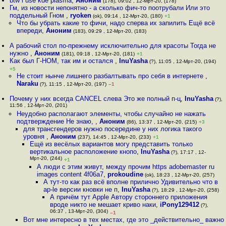
btw i use kde plasma
,
Аноним
(178), 09:02 , 12-Мрт-20, (178)
Гм, из новости непонятно - а сколько фич-то поотрубали Или это
поддельный Гном
,
ryoken
(ok), 09:14 , 12-Мрт-20, (180)
+1
Что бы убрать какие то фичи, надо сперва их запилить Ещё всё
впереди
,
Аноним
(183), 09:29 , 12-Мрт-20, (183)
А рабочий стол по-прежнему исключительно для красоты Тогда не
нужно
,
Аноним
(181), 09:18 , 12-Мрт-20, (181)
+1
Как был Г-НОМ, так им и остался
,
InuYasha
(?), 11:05 , 12-Мрт-20, (194)
+5
Не стоит нынче лишнего разбалтывать про себя в интернете
,
Naraku
(?), 11:15 , 12-Мрт-20, (197)
–1
Почему у них всегда CANCEL слева Это же полный п-ц
,
InuYasha
(?),
11:56 , 12-Мрт-20, (201)
Неудобно располагают элементы, чтобы случайно не нажать
подтверждение Не знаю,
,
Аноним
(86), 13:37 , 12-Мрт-20, (215)
+3
для трансгендеров нужно посередине у них логика такого
уровня
,
Аноним
(237), 14:45 , 12-Мрт-20, (233)
+1
Ещё из весёлых вариантов могу представить только
вертикальное расположение кнопо
,
InuYasha
(?), 17:17 , 12-
Мрт-20, (244)
+1
А люди с этим живут, между прочим https adobemaster ru
images content 4f06a7
,
prokoudine
(ok), 18:23 , 12-Мрт-20, (257)
А тут-то как раз всё вполне прилично Удивительно что в
ap-le версии кновки не п
,
InuYasha
(?), 18:29 , 12-Мрт-20, (258)
А причём тут Apple Автору стороннего приложения
вроде никто не мешает криво наки
,
iPony129412
(?),
06:37 , 13-Мрт-20, (304)
–1
Вот мне интересно в тех местах, где это _действительно_ важно