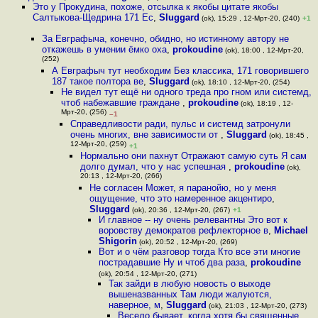
Это у Прокудина, похоже, отсылка к якобы цитате якобы
Салтыкова-Щедрина 171 Ес
,
Sluggard
(ok), 15:29 , 12-Мрт-20, (240)
+1
За Евграфыча, конечно, обидно, но истинному автору не
откажешь в умении ёмко оха
,
prokoudine
(ok), 18:00 , 12-Мрт-20,
(252)
А Евграфыч тут необходим Без классика, 171 говорившего
187 такое полтора ве
,
Sluggard
(ok), 18:10 , 12-Мрт-20, (254)
Не видел тут ещё ни одного треда про гном или системд,
чтоб набежавшие граждане
,
prokoudine
(ok), 18:19 , 12-
Мрт-20, (256)
–1
Справедливости ради, пульс и системд затронули
очень многих, вне зависимости от
,
Sluggard
(ok), 18:45 ,
12-Мрт-20, (259)
+1
Нормально они пахнут Отражают самую суть Я сам
долго думал, что у нас успешная
,
prokoudine
(ok),
20:13 , 12-Мрт-20, (266)
Не согласен Может, я паранойю, но у меня
ощущение, что это намеренное акцентиро
,
Sluggard
(ok), 20:36 , 12-Мрт-20, (267)
+1
И главное -- ну очень релевантны Это вот к
воровству демократов рефлекторное в
,
Michael
Shigorin
(ok), 20:52 , 12-Мрт-20, (269)
Вот и о чём разговор тогда Кто все эти многие
пострадавшие Ну и чтоб два раза
,
prokoudine
(ok), 20:54 , 12-Мрт-20, (271)
Так зайди в любую новость о выходе
вышеназванных Там люди жалуются,
наверное, м
,
Sluggard
(ok), 21:03 , 12-Мрт-20, (273)
Весело бывает, когда хотя бы священные