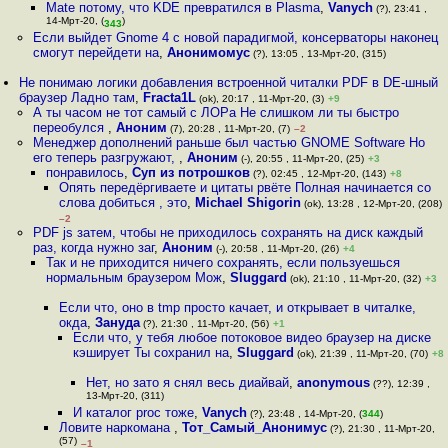
Mate потому, что KDE превратился в Plasma
,
Vanych
(?), 23:41 ,
14-Мрт-20, (
)
343
Если выйдет Gnome 4 с новой парадигмой, консерваторы наконец
смогут перейдети на
,
Анонимомус
(?), 13:05 , 13-Мрт-20, (315)
Не понимаю логики добавления встроенной читалки PDF в DE-шный
браузер Ладно там
,
Fracta1L
(ok), 20:17 , 11-Мрт-20, (3)
+9
А ты часом не тот самый с ЛОРа Не слишком ли ты быстро
переобулся
,
Аноним
(7), 20:28 , 11-Мрт-20, (7)
–2
Менеджер дополнений раньше был частью GNOME Software Но
его теперь разгружают,
,
Аноним
(-), 20:55 , 11-Мрт-20, (25)
+3
понравилось
,
Суп из потрошков
(?), 02:45 , 12-Мрт-20, (143)
+8
Опять передёргиваете и цитаты рвёте Полная начинается со
слова добиться , это
,
Michael Shigorin
(ok), 13:28 , 12-Мрт-20, (208)
–2
PDF js затем, чтобы не приходилось сохранять на диск каждый
раз, когда нужно заг
,
Аноним
(-), 20:58 , 11-Мрт-20, (26)
+4
Так и не приходится ничего сохранять, если пользуешься
нормальным браузером Мож
,
Sluggard
(ok), 21:10 , 11-Мрт-20, (32)
+3
Если что, оно в tmp просто качает, и открывает в читалке,
окда
,
Зануда
(?), 21:30 , 11-Мрт-20, (56)
+1
Если что, у тебя любое потоковое видео браузер на диске
кэширует Ты сохранил на
,
Sluggard
(ok), 21:39 , 11-Мрт-20, (70)
+8
Нет, но зато я снял весь диайвай
,
anonymous
(??), 12:39 ,
13-Мрт-20, (311)
И каталог proc тоже
,
Vanych
(?), 23:48 , 14-Мрт-20, (
344
)
Ловите наркомана
,
Тот_Самый_Анонимус
(?), 21:30 , 11-Мрт-20,
(57)
–1