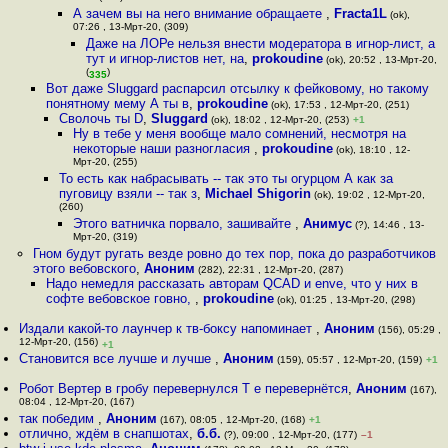
А зачем вы на него внимание обращаете
,
Fracta1L
(ok),
07:26 , 13-Мрт-20, (309)
Даже на ЛОРе нельзя внести модератора в игнор-лист, а
тут и игнор-листов нет, на
,
prokoudine
(ok), 20:52 , 13-Мрт-20,
(
)
335
Вот даже Sluggard распарсил отсылку к фейковому, но такому
понятному мему А ты в
,
prokoudine
(ok), 17:53 , 12-Мрт-20, (251)
Сволочь ты D
,
Sluggard
(ok), 18:02 , 12-Мрт-20, (253)
+1
Ну в тебе у меня вообще мало сомнений, несмотря на
некоторые наши разногласия
,
prokoudine
(ok), 18:10 , 12-
Мрт-20, (255)
То есть как набрасывать -- так это ты огурцом А как за
пуговицу взяли -- так з
,
Michael Shigorin
(ok), 19:02 , 12-Мрт-20,
(260)
Этого ватничка порвало, зашивайте
,
Анимус
(?), 14:46 , 13-
Мрт-20, (319)
Гном будут ругать везде ровно до тех пор, пока до разработчиков
этого вебовского
,
Аноним
(282), 22:31 , 12-Мрт-20, (287)
Надо немедля рассказать авторам QCAD и enve, что у них в
софте вебовское говно,
,
prokoudine
(ok), 01:25 , 13-Мрт-20, (298)
Издали какой-то лаунчер к тв-боксу напоминает
,
Аноним
(156), 05:29 ,
12-Мрт-20, (156)
+1
Становится все лучше и лучше
,
Аноним
(159), 05:57 , 12-Мрт-20, (159)
+1
Робот Вертер в гробу перевернулся Т е перевернётся
,
Аноним
(167),
08:04 , 12-Мрт-20, (167)
так победим
,
Аноним
(167), 08:05 , 12-Мрт-20, (168)
+1
отлично, ждём в снапшотах
,
б.б.
(?), 09:00 , 12-Мрт-20, (177)
–1