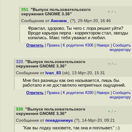
351
.
"Выпуск пользовательского
+
–
/
окружения GNOME 3.36"
Сообщение от
Аноним_
(?), 29-Мрт-20, 16:46
Фрактал, здорово. Ты чего с лора решил уйти?
Вроде карьера перла - корректором стал, звезды
копились. Макс тебя уважал и любил.
Ответить
|
Правка
|
К родителю #306
|
Наверх
|
Cообщить
модератору
320.
"Выпуск пользовательского
+
–
/
окружения GNOME 3.36"
Сообщение от
Ivan_83
(ok), 13-Мрт-20, 15:31
Мне без разницы как оно называется, лишь бы
работало и не доставляло неприятных ощущений.
Ответить
|
Правка
|
К родителю #280
|
Наверх
|
Cообщить
модератору
339
.
"Выпуск пользовательского
+
–
/
окружения GNOME 3.36"
Сообщение от
псевдонимус
(?), 14-Мрт-20, 09:21
"Как вы лодку назовете, так она и поплывет." ;-)