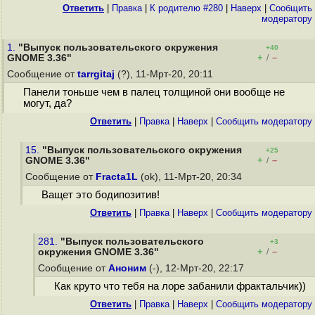
Ответить
|
Правка
|
К родителю #280
|
Наверх
|
Cообщить
модератору
1.
"Выпуск пользовательского окружения
+40
+
–
GNOME 3.36"
/
Сообщение от
tarrgitaj
(?), 11-Мрт-20, 20:11
Панели тоньше чем в палец толщиной они вообще не
могут, да?
Ответить
|
Правка
|
Наверх
|
Cообщить модератору
15.
"Выпуск пользовательского окружения
+25
+
–
GNOME 3.36"
/
Сообщение от
Fracta1L
(ok), 11-Мрт-20, 20:34
Ващет это бодипозитив!
Ответить
|
Правка
|
Наверх
|
Cообщить модератору
281.
"Выпуск пользовательского
+3
+
–
окружения GNOME 3.36"
/
Сообщение от
Аноним
(-), 12-Мрт-20, 22:17
Как круто что тебя на лоре забанили фрактальчик))
Ответить
|
Правка
|
Наверх
|
Cообщить модератору