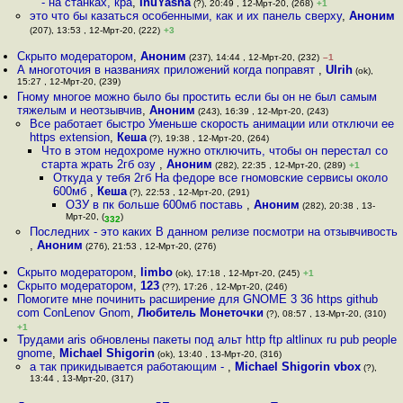
- на станках, кра
,
InuYasha
(?), 20:49 , 12-Мрт-20, (268)
+1
это что бы казаться особенными, как и их панель сверху
,
Аноним
(207), 13:53 , 12-Мрт-20, (222)
+3
Скрыто модератором
,
Аноним
(237), 14:44 , 12-Мрт-20, (232)
–1
А многоточия в названиях приложений когда поправят
,
Ulrih
(ok),
15:27 , 12-Мрт-20, (239)
Гному многое можно было бы простить если бы он не был самым
тяжелым и неотзывчив
,
Аноним
(243), 16:39 , 12-Мрт-20, (243)
Все работает быстро Уменьше скорость анимации или отключи ее
https extension
,
Кеша
(?), 19:38 , 12-Мрт-20, (264)
Что в этом недохроме нужно отключить, чтобы он перестал со
старта жрать 2гб озу
,
Аноним
(282), 22:35 , 12-Мрт-20, (289)
+1
Откуда у тебя 2гб На федоре все гномовские сервисы около
600мб
,
Кеша
(?), 22:53 , 12-Мрт-20, (291)
ОЗУ в пк больше 600мб поставь
,
Аноним
(282), 20:38 , 13-
Мрт-20, (
)
332
Последних - это каких В данном релизе посмотри на отзывчивость
,
Аноним
(276), 21:53 , 12-Мрт-20, (276)
Скрыто модератором
,
limbo
(ok), 17:18 , 12-Мрт-20, (245)
+1
Скрыто модератором
,
123
(??), 17:26 , 12-Мрт-20, (246)
Помогите мне починить расширение для GNOME 3 36 https github
com ConLenov Gnom
,
Любитель Монеточки
(?), 08:57 , 13-Мрт-20, (310)
+1
Трудами aris обновлены пакеты под альт http ftp altlinux ru pub people
gnome
,
Michael Shigorin
(ok), 13:40 , 13-Мрт-20, (316)
а так прикидывается работающим -
,
Michael Shigorin vbox
(?),
13:44 , 13-Мрт-20, (317)