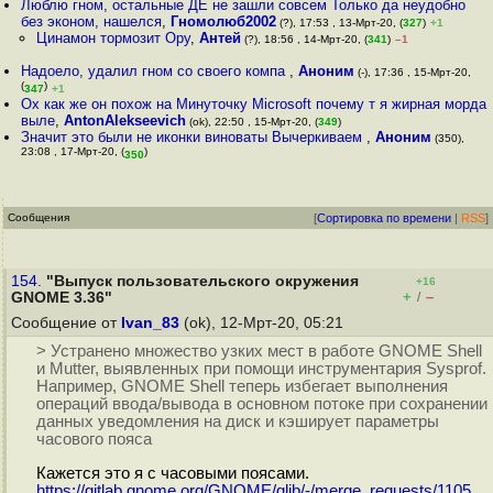
Люблю гном, остальные ДЕ не зашли совсем Только да неудобно
без эконом, нашелся
,
Гномолюб2002
(?), 17:53 , 13-Мрт-20, (
327
)
+1
Цинамон тормозит Ору
,
Антей
(?), 18:56 , 14-Мрт-20, (
341
)
–1
Надоело, удалил гном со своего компа
,
Аноним
(-), 17:36 , 15-Мрт-20,
(
)
347
+1
Ох как же он похож на Минуточку Microsoft почему т я жирная морда
выле
,
AntonAlekseevich
(ok), 22:50 , 15-Мрт-20, (
349
)
Значит это были не иконки виноваты Вычеркиваем
,
Аноним
(350),
23:08 , 17-Мрт-20, (
)
350
Сообщения
[
Сортировка по времени
|
RSS
]
154.
"Выпуск пользовательского окружения
+16
+
–
GNOME 3.36"
/
Сообщение от
Ivan_83
(ok), 12-Мрт-20, 05:21
> Устранено множество узких мест в работе GNOME Shell
и Mutter, выявленных при помощи инструментария Sysprof.
Например, GNOME Shell теперь избегает выполнения
операций ввода/вывода в основном потоке при сохранении
данных уведомления на диск и кэширует параметры
часового пояса
Кажется это я с часовыми поясами.
https://gitlab.gnome.org/GNOME/glib/-/merge_requests/1105