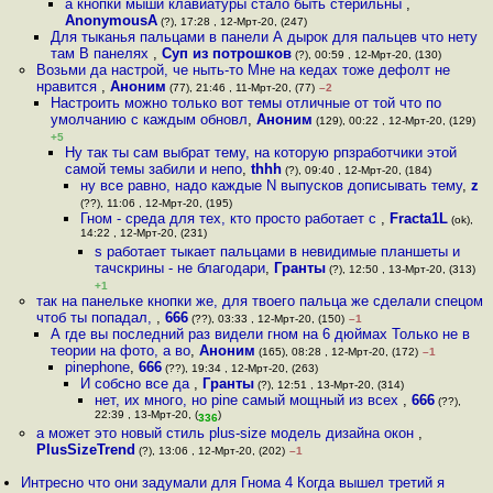
а кнопки мыши клавиатуры стало быть стерильны
,
AnonymousA
(?), 17:28 , 12-Мрт-20, (247)
Для тыканья пальцами в панели А дырок для пальцев что нету
там В панелях
,
Суп из потрошков
(?), 00:59 , 12-Мрт-20, (130)
Возьми да настрой, че ныть-то Мне на кедах тоже дефолт не
нравится
,
Аноним
(77), 21:46 , 11-Мрт-20, (77)
–2
Настроить можно только вот темы отличные от той что по
умолчанию с каждым обновл
,
Аноним
(129), 00:22 , 12-Мрт-20, (129)
+5
Ну так ты сам выбрат тему, на которую рпзработчики этой
самой темы забили и непо
,
thhh
(?), 09:40 , 12-Мрт-20, (184)
ну все равно, надо каждые N выпусков дописывать тему
,
z
(??), 11:06 , 12-Мрт-20, (195)
Гном - среда для тех, кто просто работает с
,
Fracta1L
(ok),
14:22 , 12-Мрт-20, (231)
s работает тыкает пальцами в невидимые планшеты и
тачскрины - не благодари
,
Гранты
(?), 12:50 , 13-Мрт-20, (313)
+1
так на панельке кнопки же, для твоего пальца же сделали спецом
чтоб ты попадал,
,
666
(??), 03:33 , 12-Мрт-20, (150)
–1
А где вы последний раз видели гном на 6 дюймах Только не в
теории на фото, а во
,
Аноним
(165), 08:28 , 12-Мрт-20, (172)
–1
pinephone
,
666
(??), 19:34 , 12-Мрт-20, (263)
И собсно все да
,
Гранты
(?), 12:51 , 13-Мрт-20, (314)
нет, их много, но pine самый мощный из всех
,
666
(??),
22:39 , 13-Мрт-20, (
)
336
а может это новый стиль plus-size модель дизайна окон
,
PlusSizeTrend
(?), 13:06 , 12-Мрт-20, (202)
–1
Интресно что они задумали для Гнома 4 Когда вышел третий я