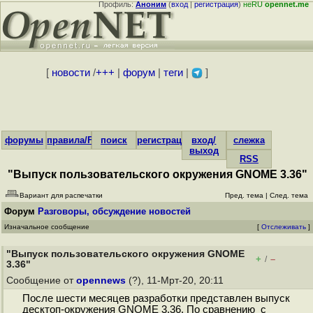
Профиль:
Аноним
(
вход
|
регистрация
)
неRU
opennet.me
[
новости
/
+++
|
форум
|
теги
|
]
форумы
правила/FAQ
поиск
регистрация
вход/
слежка
выход
RSS
"Выпуск пользовательского окружения GNOME 3.36"
Вариант для распечатки
Пред. тема
|
След. тема
Форум
Разговоры, обсуждение новостей
Изначальное сообщение
[
Отслеживать
]
"Выпуск пользовательского окружения GNOME
+
–
/
3.36"
Сообщение от
opennews
(?), 11-Мрт-20, 20:11
После шести месяцев разработки представлен выпуск
десктоп-окружения GNOME 3.36. По сравнению с