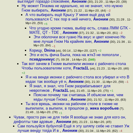
выглядит гораздо спокойнее
,
Аноним
(30), 21:20 , 11-Мрт-20, (39)
Ну может Плазма не идеально, но не значит, что нужно
Гном выбирать
,
Аноним
(37), 21:22 , 11-Мрт-20, (44)
–2
А что выбирать ещё Крысу У меня ещё дед ей
пользовался С тех пор в ней ничего
,
Аноним
(30), 21:28 , 11-
Мрт-20, (53)
+5
Что угодно кроме гнома, выбор есть, слава ЛММ GTK -
MATE, QT - TDE
,
Аноним
(37), 21:32 , 11-Мрт-20, (61)
–2
Эти оболочки все гуано На вкус и цвет конечно Но
мне лучше Гном На крайняк вин
,
Аноним
(30), 21:36 , 11-
Мрт-20, (64)
–1
Корицу
,
Dnina
(ok), 00:14 , 12-Мрт-20, (127)
+2
Это и есть фича Была, пока на жтк3 не поползли
,
псевдонимус
(?), 09:38 , 14-Мрт-20, (
340
)
Так вот зачем в Гноме выпилили иконки с рабочего стола
Чтобы пользователям хоте
,
Fracta1L
(ok), 21:23 , 11-Мрт-20, (46)
+2
Я и на венде иконки с рабочего стола все убирал и что В
кедах так вообще уё н
,
Аноним
(30), 21:30 , 11-Мрт-20, (59)
–1
Я знал, я знал, что Гном разрабатывают для
невротиков
,
Fracta1L
(ok), 21:45 , 11-Мрт-20, (75)
+1
Поясни почему так считаешь И объясни мне, чем
кеды лучше Гнома
,
Аноним
(30), 21:52 , 11-Мрт-20, (83)
Ты все врешь, иконки на рабочем столе в гноме не
выпилили, а выпили, в прошлом р
,
жека воробьев
(?),
21:46 , 11-Мрт-20, (78)
+1
Чувак, просто рач не для тебя Я вообще не знаю для кого он,
дефолты там адовые
,
Аноним
(86), 21:23 , 11-Мрт-20, (45)
Сам пользуйся бубунтой Ещё я эту шляпу себе не ставил Уж
лучше венду тогда И в
,
Аноним
(30), 21:34 , 11-Мрт-20, (62)
–4