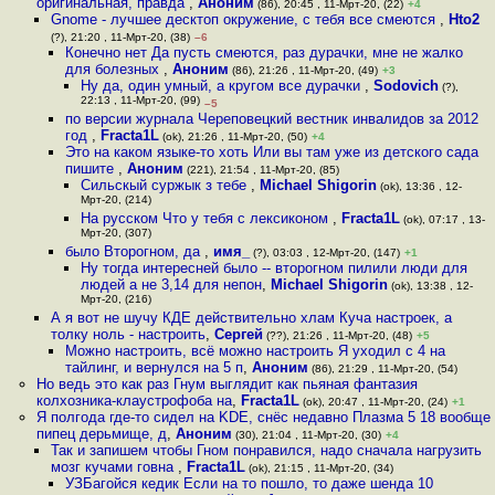
оригинальная, правда
,
Аноним
(86), 20:45 , 11-Мрт-20, (22)
+4
Gnome - лучшее десктоп окружение, с тебя все смеются
,
Hto2
(?), 21:20 , 11-Мрт-20, (38)
–6
Конечно нет Да пусть смеются, раз дурачки, мне не жалко
для болезных
,
Аноним
(86), 21:26 , 11-Мрт-20, (49)
+3
Ну да, один умный, а кругом все дурачки
,
Sodovich
(?),
22:13 , 11-Мрт-20, (99)
–5
по версии журнала Череповецкий вестник инвалидов за 2012
год
,
Fracta1L
(ok), 21:26 , 11-Мрт-20, (50)
+4
Это на каком языке-то хоть Или вы там уже из детского сада
пишите
,
Аноним
(221), 21:54 , 11-Мрт-20, (85)
Сильскый суржык з тебе
,
Michael Shigorin
(ok), 13:36 , 12-
Мрт-20, (214)
На русском Что у тебя с лексиконом
,
Fracta1L
(ok), 07:17 , 13-
Мрт-20, (307)
было Второгном, да
,
имя_
(?), 03:03 , 12-Мрт-20, (147)
+1
Ну тогда интересней было -- второгном пилили люди для
людей а не 3,14 для непон
,
Michael Shigorin
(ok), 13:38 , 12-
Мрт-20, (216)
А я вот не шучу КДЕ действительно хлам Куча настроек, а
толку ноль - настроить
,
Сергей
(??), 21:26 , 11-Мрт-20, (48)
+5
Можно настроить, всё можно настроить Я уходил с 4 на
тайлинг, и вернулся на 5 п
,
Аноним
(86), 21:29 , 11-Мрт-20, (54)
Но ведь это как раз Гнум выглядит как пьяная фантазия
колхозника-клаустрофоба на
,
Fracta1L
(ok), 20:47 , 11-Мрт-20, (24)
+1
Я полгода где-то сидел на KDE, снёс недавно Плазма 5 18 вообще
пипец дерьмище, д
,
Аноним
(30), 21:04 , 11-Мрт-20, (30)
+4
Так и запишем чтобы Гном понравился, надо сначала нагрузить
мозг кучами говна
,
Fracta1L
(ok), 21:15 , 11-Мрт-20, (34)
УЗБагойся кедик Если на то пошло, то даже шенда 10