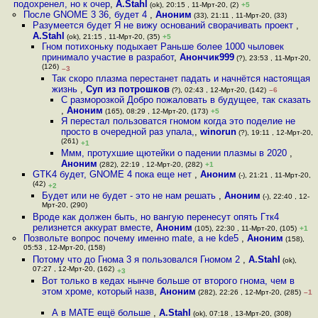
подохренел, но к очер
,
A.Stahl
(ok), 20:15 , 11-Мрт-20, (2)
+5
После GNOME 3 36, будет 4
,
Аноним
(33), 21:11 , 11-Мрт-20, (33)
Разумеется будет Я не вижу оснований сворачивать проект
,
A.Stahl
(ok), 21:15 , 11-Мрт-20, (35)
+5
Гном потихоньку подыхает Раньше более 1000 чыловек
принимало участие в разработ
,
Анончик999
(?), 23:53 , 11-Мрт-20,
(126)
–3
Так скоро плазма перестанет падать и начнётся настоящая
жизнь
,
Суп из потрошков
(?), 02:43 , 12-Мрт-20, (142)
–6
С разморозкой Добро пожаловать в будущее, так сказать
,
Аноним
(165), 08:29 , 12-Мрт-20, (173)
+5
Я перестал пользоватся гномом когда это поделие не
просто в очередной раз упала,
,
winorun
(?), 19:11 , 12-Мрт-20,
(261)
+1
Ммм, протухшие щютейки о падении плазмы в 2020
,
Аноним
(282), 22:19 , 12-Мрт-20, (282)
+1
GTK4 будет, GNOME 4 пока еще нет
,
Аноним
(-), 21:21 , 11-Мрт-20,
(42)
+2
Будет или не будет - это не нам решать
,
Аноним
(-), 22:40 , 12-
Мрт-20, (290)
Вроде как должен быть, но вангую перенесут опять Гтк4
релизнется аккурат вместе
,
Аноним
(105), 22:30 , 11-Мрт-20, (105)
+1
Позвольте вопрос почему именно mate, а не kde5
,
Аноним
(158),
05:53 , 12-Мрт-20, (158)
Потому что до Гнома 3 я пользовался Гномом 2
,
A.Stahl
(ok),
07:27 , 12-Мрт-20, (162)
+3
Вот только в кедах нынче больше от второго гнома, чем в
этом хроме, который назв
,
Аноним
(282), 22:26 , 12-Мрт-20, (285)
–1
А в МАТЕ ещё больше
,
A.Stahl
(ok), 07:18 , 13-Мрт-20, (308)