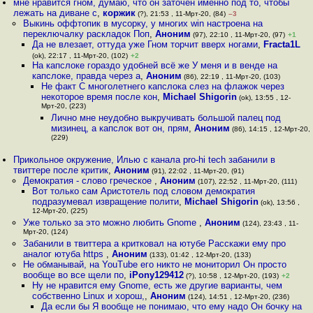
мне нравится гном, думаю, что он заточен именно под то, чтобы
лежать на диване с
,
коржик
(?), 21:53 , 11-Мрт-20, (84)
–3
Выкинь оффтопик в мусорку, у многих win настроена на
переключалку раскладок Поп
,
Аноним
(97), 22:10 , 11-Мрт-20, (97)
+1
Да не влезает, оттуда уже Гном торчит вверх ногами
,
Fracta1L
(ok), 22:17 , 11-Мрт-20, (102)
+2
На капслоке гораздо удобней всё же У меня и в венде на
капслоке, правда через a
,
Аноним
(86), 22:19 , 11-Мрт-20, (103)
Не факт С многолетнего капслока слез на флажок через
некоторое время после кон
,
Michael Shigorin
(ok), 13:55 , 12-
Мрт-20, (223)
Лично мне неудобно выкручивать большой палец под
мизинец, а капслок вот он, прям
,
Аноним
(86), 14:15 , 12-Мрт-20,
(229)
Прикольное окружение, Илью с канала pro-hi tech забанили в
твиттере после критик
,
Аноним
(91), 22:02 , 11-Мрт-20, (91)
Демократия - слово греческое
,
Аноним
(107), 22:52 , 11-Мрт-20, (111)
Вот только сам Аристотель под словом демократия
подразумевал извращение полити
,
Michael Shigorin
(ok), 13:56 ,
12-Мрт-20, (225)
Уже только за это можно любить Gnome
,
Аноним
(124), 23:43 , 11-
Мрт-20, (124)
Забанили в твиттера а критковал на ютубе Расскажи ему про
аналог ютуба https
,
Аноним
(133), 01:42 , 12-Мрт-20, (133)
Не обманывай, на YouTube его никто не мониторил Он просто
вообще во все щели по
,
iPony129412
(?), 10:58 , 12-Мрт-20, (193)
+2
Ну не нравится ему Gnome, есть же другие варианты, чем
собственно Linux и хорош,
,
Аноним
(124), 14:51 , 12-Мрт-20, (236)
Да если бы Я вообще не понимаю, что ему надо Он бочку на