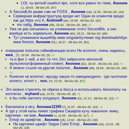
LOL ты веткой ошибся бро, хотя все равно по теме
,
Аноним
(-), 19:03 , 08-Окт-20, (47)
А SecondLife разве сам не FOSS
,
Аноним
(16), 11:53 , 08-Окт-20, (16)
Серверная инфраструктура вроде нет Один из клиентов вроде
как да https vcs fi
,
AndrewR
(ok), 15:08 , 08-Окт-20, (32)
mv nafig
,
Аноним
(36), 16:31 , 08-Окт-20, (36)
+1
Уже не раз натыкаюсь на упоминание этого Secondlife, а оно
вообще есть нормально
,
Аноним
(40), 18:21 , 08-Окт-20, (40)
Тут упоминали вышеhttp www singularityviewer org downloadshttps
www firestor
,
Аноним
(51), 19:27 , 08-Окт-20, (51)
очередная попытка геймификации всего Не взлетит, очень надеюсь
,
имя_
(?), 10:34 , 08-Окт-20, (5)
+2
та и фиг с ней, а вот то что Jitsi забросили неплохой
мультиплатформенный клиент
,
Аноним
(42), 18:34 , 08-Окт-20, (42)
+1
А можно ссыли на другие попытки
,
Аноним
(48), 19:06 , 08-Окт-20, (48)
+1
Конечно не взлетит, ерунду какую-то наиндикодили - где пыточное
колесо, котел с
,
пох.
(?), 12:32 , 09-Окт-20, (
57
)
Это можно стрелять из обреза в босса и использовать бензопилу на
коллегах
,
myhand
(ok), 10:51 , 08-Окт-20, (6)
+3
я бы себе заплату колданул
,
Аноним
(11), 11:13 , 08-Окт-20, (11)
+5
Бензопила в мгу
,
Аноним12345
(?), 11:07 , 08-Окт-20, (10)
–1
А где у этой калы лежит графика Сишарпа кучу навалили -вижу,
картинки - не виж
,
Аноним
(-), 11:55 , 08-Окт-20, (17)
–1
Emoji из шрифтов
,
Аноним
(18), 12:02 , 08-Окт-20, (18)
На картинке шрифт Segoe Color Emoji
,
Аноним
(18), 12:03 , 08-
Окт-20, (19)