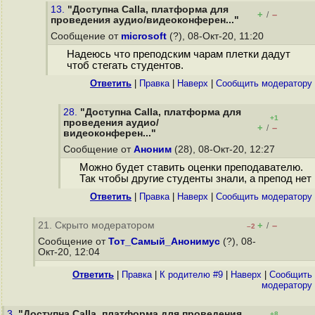
13.
"Доступна Calla, платформа для
+
–
/
проведения аудио/видеоконферен..."
Сообщение от
microsoft
(?), 08-Окт-20, 11:20
Надеюсь что преподским чарам плетки дадут
чтоб стегать студентов.
Ответить
|
Правка
|
Наверх
|
Cообщить модератору
28.
"Доступна Calla, платформа для
+1
проведения аудио/
+
–
/
видеоконферен..."
Сообщение от
Аноним
(28), 08-Окт-20, 12:27
Можно будет ставить оценки преподавателю.
Так чтобы другие студенты знали, а препод нет
Ответить
|
Правка
|
Наверх
|
Cообщить модератору
21. Скрыто модератором
+
–
/
–2
Сообщение от
Тот_Самый_Анонимус
(?), 08-
Окт-20, 12:04
Ответить
|
Правка
|
К родителю #9
|
Наверх
|
Cообщить
модератору
3.
"Доступна Calla, платформа для проведения
+8