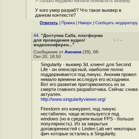
> только недавно начали обновлять вьювер
У кого умер разраб? Что такое вьювер в
данном контексте?
Ответить
|
Правка
|
Наверх
|
Cообщить модератору
44.
"Доступна Calla, платформа
для проведения аудио/
+
–
/
видеоконферен..."
Сообщение от
Аноним
(39), 08-
Окт-20, 18:50
Singularity - вьювер 3d, клиент для Second
Life - он опенсорсный, наиболее полно
поддерживается под линукс. Аноним провел
немало времени исследуя его исходники.
Вот его развитие притормозилось из за
смерти главного разработчика. Сейчас снова
актуален.
http://www.singularityviewer.org
/
Firestorm его конкурент, под линукс
нестабилен, чаще используется под
windows (но в среднем выше FPS - больше
популярность). Из за закрытых
договоренностей с Linden Lab нет некоторых
фич которые остались в Singularity.