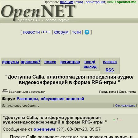
Профиль:
Аноним
(
вход
|
регистрация
)
неRU
opennet.me
[
новости
/
+++
|
форум
|
теги
|
]
форумы
правила/FAQ
поиск
регистрация
вход/
слежка
выход
RSS
"Доступна Calla, платформа для проведения аудио/
видеоконференций в форме RPG-игры "
Вариант для распечатки
Пред. тема
|
След. тема
Форум
Разговоры, обсуждение новостей
Изначальное сообщение
[
Отслеживать
]
"Доступна Calla, платформа для проведения
+
–
/
аудио/видеоконференций в форме RPG-игры "
Сообщение от
opennews
(??), 08-Окт-20, 09:57
Проект Calla развивает систему для проведения аудио- и