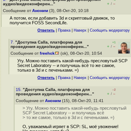
+
–
аудио/видеоконферен..."
/
Сообщение от
Аноним
(3), 08-Окт-20, 10:18
А потом, если добавить 3d и скриптовый движок, то
получится FOSS SecondLife.
Ответить
|
Правка
|
Наверх
|
Cообщить модератору
7.
"Доступна Calla, платформа для
+1
+
–
проведения аудио/видеоконферен..."
/
Сообщение от
freehck
(ok), 08-Окт-20, 10:54
Угу. Можно поставить какой-нибудь пресловутый SCP
Secret Laboratory -- и получишь всё то же самое,
только в 3d и с печеньками. =)
Ответить
|
Правка
|
Наверх
|
Cообщить модератору
15.
"Доступна Calla, платформа для
–2
+
–
проведения аудио/видеоконферен..."
/
Сообщение от
Аноним
(15), 08-Окт-20, 11:41
> Угу. Можно поставить какой-нибудь пресловутый
SCP Secret Laboratory -- и получишь всё
> то же самое, только в 3d и с печеньками. =)
О, уважаемый игряет в SCP: SL, моё увожение!