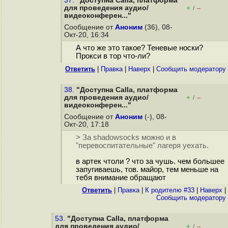
37.
"Доступна Calla, платформа
для проведения аудио/
+
–
/
видеоконферен..."
Сообщение от
Аноним
(36), 08-
Окт-20, 16:34
А что же это такое? Теневые носки?
Прокси в тор что-ли?
Ответить
|
Правка
|
Наверх
|
Cообщить модератору
38.
"Доступна Calla, платформа
для проведения аудио/
+
–
/
видеоконферен..."
Сообщение от
Аноним
(-), 08-
Окт-20, 17:18
> За shadowsocks можно и в
"перевоспитательные" лагеря уехать.
в артек чтоли ? что за чушь. чем большее
запугиваешь, тов. майор, тем меньше на
тебя внимание обращают
Ответить
|
Правка
|
К родителю #33
|
Наверх
|
Cообщить модератору
53.
"Доступна Calla, платформа
для проведения аудио/
+
–
/