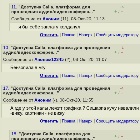
11.
"Доступна Calla, платформа для
+5
+
–
проведения аудио/видеоконферен..."
/
Сообщение от
Аноним
(11), 08-Окт-20, 11:13
я бы себе заплату колданул
Ответить
|
Правка
|
Наверх
|
Cообщить модератору
10.
"Доступна Calla, платформа для проведения
–1
+
–
аудио/видеоконферен..."
/
Сообщение от
Аноним12345
(?), 08-Окт-20, 11:07
Бензопила в мгу
Ответить
|
Правка
|
Наверх
|
Cообщить модератору
17.
"Доступна Calla, платформа для проведения
–1
+
–
аудио/видеоконферен..."
/
Сообщение от
Аноним
(-), 08-Окт-20, 11:55
А где у этой калы лежит графика ? Сишарпа кучу навалили
-вижу, картинки - не вижу.
Ответить
|
Правка
|
Наверх
|
Cообщить модератору
18.
"Доступна Calla, платформа для
+
–
/
проведения аудио/видеоконферен..."