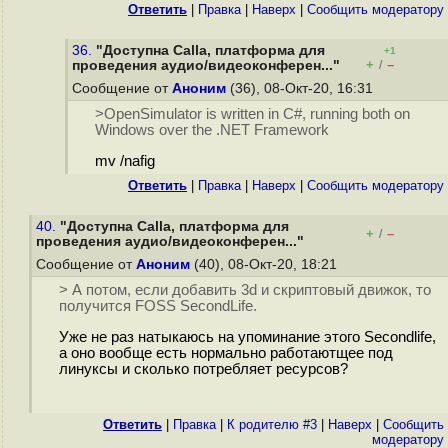
Ответить
|
Правка
|
Наверх
|
Cообщить модератору
36.
"Доступна Calla, платформа для
+1
+
–
проведения аудио/видеоконферен..."
/
Сообщение от
Аноним
(36), 08-Окт-20, 16:31
>OpenSimulator is written in C#, running both on
Windows over the .NET Framework
mv /nafig
Ответить
|
Правка
|
Наверх
|
Cообщить модератору
40.
"Доступна Calla, платформа для
+
–
/
проведения аудио/видеоконферен..."
Сообщение от
Аноним
(40), 08-Окт-20, 18:21
> А потом, если добавить 3d и скриптовый движок, то
получится FOSS SecondLife.
Уже не раз натыкаюсь на упоминание этого Secondlife,
а оно вообще есть нормально работаютщее под
линуксы и сколько потребляет ресурсов?
Ответить
|
Правка
|
К родителю #3
|
Наверх
|
Cообщить
модератору