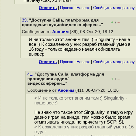
На линуксах, хотя бы?
Ответить
|
Правка
|
Наверх
|
Cообщить модератору
39.
"Доступна Calla, платформа для
+
–
/
проведения аудио/видеоконферен..."
Сообщение от
Аноним
(39), 08-Окт-20, 18:12
И не только этот аноним там :) Singularity - наше
все :) К сожалению у них разраб главный умер в
16 году - только недавно начали обновлять
вьювер
Ответить
|
Правка
|
Наверх
|
Cообщить модератору
41.
"Доступна Calla, платформа для
проведения аудио/
+
–
/
видеоконферен..."
Сообщение от
Аноним
(41), 08-Окт-20, 18:26
> И не только этот аноним там :) Singularity -
наше все :)
Не знаю что такое этот Singularity, я такую игру
давно играл на винде, там можно было время
отматывать иногда, но причём тут SCP: SL
> К сожалению у них разраб главный умер в 16
году -