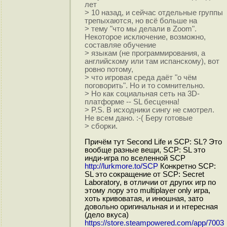
лет
> 10 назад, и сейчас отдельные группы
трепыхаются, но всё больше на
> тему "что мы делали в Zoom".
Некоторое исключение, возможно,
составляе обучение
> языкам (не программирования, а
английскому или там испанскому), вот
ровно потому,
> что игровая среда даёт "о чём
поговорить". Но и то сомнительно.
> Но как социальная сеть на 3D-
платформе -- SL бесценна!
> P.S. В исходники сингу не смотрел.
Не всем дано. :-( Беру готовые
> сборки.
Причём тут Second Life и SCP: SL? Это
вообще разные вещи, SCP: SL это
инди-игра по вселенной SCP
http://lurkmore.to/SCP
Конкретно SCP:
SL это сокращение от SCP: Secret
Laboratory, в отличии от других игр по
этому лору это multiplayer only игра,
хоть кривоватая, и инюшная, зато
довольно оригинальная и и нтересная
(дело вкуса)
https://store.steampowered.com/app/7003