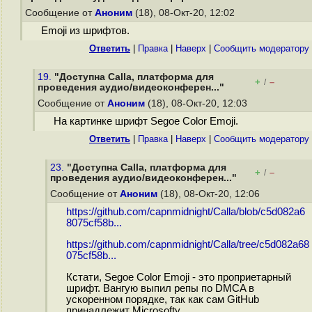
Сообщение от
Аноним
(18), 08-Окт-20, 12:02
Emoji из шрифтов.
Ответить
|
Правка
|
Наверх
|
Cообщить модератору
19.
"Доступна Calla, платформа для
+
–
/
проведения аудио/видеоконферен..."
Сообщение от
Аноним
(18), 08-Окт-20, 12:03
На картинке шрифт Segoe Color Emoji.
Ответить
|
Правка
|
Наверх
|
Cообщить модератору
23.
"Доступна Calla, платформа для
+
–
/
проведения аудио/видеоконферен..."
Сообщение от
Аноним
(18), 08-Окт-20, 12:06
https://github.com/capnmidnight/Calla/blob/c5d082a6
8075cf58b...
https://github.com/capnmidnight/Calla/tree/c5d082a68
075cf58b...
Кстати, Segoe Color Emoji - это проприетарный
шрифт. Вангую выпил репы по DMCA в
ускоренном порядке, так как сам GitHub
принадлежит Microsoftу.