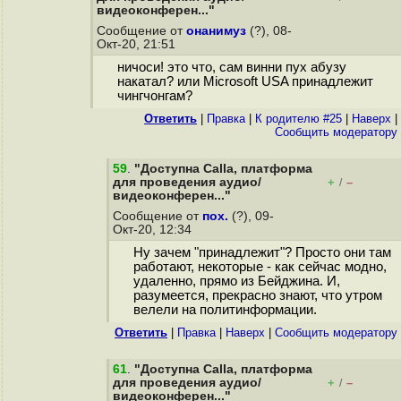
видеоконферен..."
Сообщение от
онанимуз
(?), 08-
Окт-20, 21:51
ничоси! это что, сам винни пух абузу
накатал? или Microsoft USA принадлежит
чингчонгам?
Ответить
|
Правка
|
К родителю #25
|
Наверх
|
Cообщить модератору
59
.
"Доступна Calla, платформа
для проведения аудио/
+
–
/
видеоконферен..."
Сообщение от
пох.
(?), 09-
Окт-20, 12:34
Ну зачем "принадлежит"? Просто они там
работают, некоторые - как сейчас модно,
удаленно, прямо из Бейджина. И,
разумеется, прекрасно знают, что утром
велели на политинформации.
Ответить
|
Правка
|
Наверх
|
Cообщить модератору
61
.
"Доступна Calla, платформа
для проведения аудио/
+
–
/
видеоконферен..."