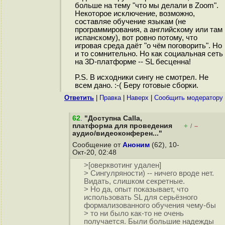
больше на тему "что мы делали в Zoom".
Некоторое исключение, возможно,
составляе обучение языкам (не
программирования, а английскому или там
испанскому), вот ровно потому, что
игровая среда даёт "о чём поговорить". Но
и то сомнительно. Но как социальная сеть
на 3D-платформе -- SL бесценна!
P.S. В исходники сингу не смотрел. Не
всем дано. :-( Беру готовые сборки.
Ответить
|
Правка
|
Наверх
|
Cообщить модератору
62
.
"Доступна Calla,
платформа для проведения
+
–
/
аудио/видеоконферен..."
Сообщение от
Аноним
(62), 10-
Окт-20, 02:48
>[оверквотинг удален]
> Сингулряности) -- ничего вроде нет.
Видать, слишком секретные.
> Но да, опыт показывает, что
использовать SL для серьёзного
формализованного обучения чему-бы
> то ни было как-то не очень
получается. Были большие надежды