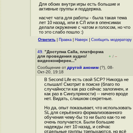
Для обоих внутри игры есть большие и
активные группы и поддержка.
насчет чата для работы - была такая тема
лет 10 назад, или в СЛ или в опенсимах
делали окружение с чатом и голосом, но что
то это слабо пошло :)
Ответить
|
Правка
|
Наверх
|
Cообщить модератору
49.
"Доступна Calla, платформа
для проведения аудио/
+
–
/
видеоконферен..."
Сообщение от
другой аноним
(?), 08-
Окт-20, 19:18
В Second Life есть свой SCP? Никогда не
слышал! Смотрит в поиске (благо по
случайности как раз сейчас залогинен, и
как раз в Сингулряности) -- ничего вроде
нет. Видать, слишком секретные.
Но да, опыт показывает, что использовать
SL для серьёзного формализованного
обучения чему-бы то ни было как-то не
очень получается. Были большие
надежды лет 10 назад, и сейчас
отдельные группы трепыхаются, но всё