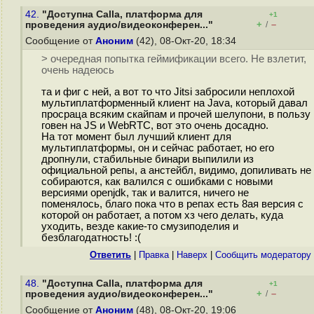
42.
"Доступна Calla, платформа для
+1
+
–
проведения аудио/видеоконферен..."
/
Сообщение от
Аноним
(42), 08-Окт-20, 18:34
> очередная попытка геймификации всего. Не взлетит,
очень надеюсь
та и фиг с ней, а вот то что Jitsi забросили неплохой
мультиплатформенный клиент на Java, который давал
просраца всяким скайпам и прочей шелупони, в пользу
говен на JS и WebRTC, вот это очень досадно.
На тот момент был лучший клиент для
мультиплатформы, он и сейчас работает, но его
дропнули, стабильные бинари выпилили из
официальной репы, а анстейбл, видимо, допиливать не
собираются, как валился с ошибками с новыми
версиями openjdk, так и валится, ничего не
поменялось, благо пока что в репах есть 8ая версия с
которой он работает, а потом хз чего делать, куда
уходить, везде какие-то смузиподелия и
безблагодатность! :(
Ответить
|
Правка
|
Наверх
|
Cообщить модератору
48.
"Доступна Calla, платформа для
+1
+
–
проведения аудио/видеоконферен..."
/
Сообщение от
Аноним
(48), 08-Окт-20, 19:06