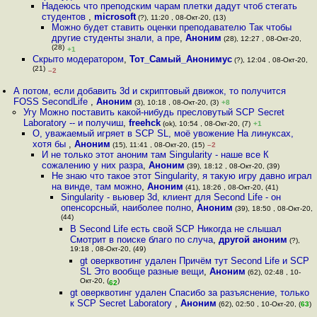
Надеюсь что преподским чарам плетки дадут чтоб стегать
студентов
,
microsoft
(?), 11:20 , 08-Окт-20, (13)
Можно будет ставить оценки преподавателю Так чтобы
другие студенты знали, а пре
,
Аноним
(28), 12:27 , 08-Окт-20,
(28)
+1
Скрыто модератором
,
Тот_Самый_Анонимус
(?), 12:04 , 08-Окт-20,
(21)
–2
А потом, если добавить 3d и скриптовый движок, то получится
FOSS SecondLife
,
Аноним
(3), 10:18 , 08-Окт-20, (3)
+8
Угу Можно поставить какой-нибудь пресловутый SCP Secret
Laboratory -- и получиш
,
freehck
(ok), 10:54 , 08-Окт-20, (7)
+1
О, уважаемый игряет в SCP SL, моё увожение На линуксах,
хотя бы
,
Аноним
(15), 11:41 , 08-Окт-20, (15)
–2
И не только этот аноним там Singularity - наше все К
сожалению у них разра
,
Аноним
(39), 18:12 , 08-Окт-20, (39)
Не знаю что такое этот Singularity, я такую игру давно играл
на винде, там можно
,
Аноним
(41), 18:26 , 08-Окт-20, (41)
Singularity - вьювер 3d, клиент для Second Life - он
опенсорсный, наиболее полно
,
Аноним
(39), 18:50 , 08-Окт-20,
(44)
В Second Life есть свой SCP Никогда не слышал
Смотрит в поиске благо по случа
,
другой аноним
(?),
19:18 , 08-Окт-20, (49)
gt оверквотинг удален Причём тут Second Life и SCP
SL Это вообще разные вещи
,
Аноним
(62), 02:48 , 10-
Окт-20, (
)
62
gt оверквотинг удален Спасибо за разъяснение, только
к SCP Secret Laboratory
,
Аноним
(62), 02:50 , 10-Окт-20, (
63
)