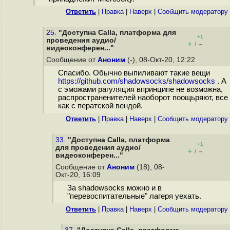
Ответить
|
Правка
|
Наверх
|
Cообщить модератору
25.
"Доступна Calla, платформа для
+1
проведения аудио/
+
–
/
видеоконферен..."
Сообщение от
Аноним
(-), 08-Окт-20, 12:22
Спасибо. Обычно выпиливают такие вещи
https://github.com/shadowsocks/shadowsocks
. А
с эможами рагуляция впринципе не возможна,
распространенителей наоборот поощьряют, все
как с ператской вендой.
Ответить
|
Правка
|
Наверх
|
Cообщить модератору
33.
"Доступна Calla, платформа
+1
для проведения аудио/
+
–
/
видеоконферен..."
Сообщение от
Аноним
(18), 08-
Окт-20, 16:09
За shadowsocks можно и в
"перевоспитательные" лагеря уехать.
Ответить
|
Правка
|
Наверх
|
Cообщить модератору