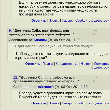
Если человек не хочет, его невозможно обучить
никак. А кто хочет, тот сам найдёт всю информацию,
выучит и сдаст где угодно и когда угодно хоть
посреди ночи во сне.
Ответить
|
Правка
|
Наверх
|
Cообщить модератору
9.
"Доступна Calla, платформа для
+1
+
–
проведения аудио/видеоконферен..."
/
Сообщение от
Аноним
(9), 08-Окт-20, 11:00
> для удаленного обучения студентов пойдет
Чтоб студенты могли затусить подальше от препода и
тереть свои тёрки?
Ответить
|
Правка
|
К родителю #1
|
Наверх
|
Cообщить
модератору
12.
"Доступна Calla, платформа для
–1
+
–
проведения аудио/видеоконферен..."
/
Сообщение от
microsoft
(?), 08-Окт-20, 11:19
Препод будет в догонялки играть по всему полю.
Покрайней мере будет понятно за что им платят
Ответить
|
Правка
|
Наверх
|
Cообщить модератору