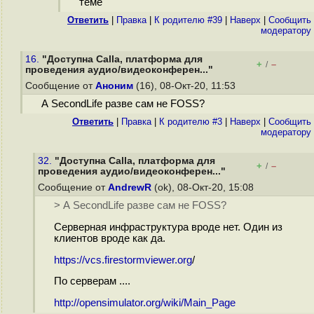
теме
Ответить
|
Правка
|
К родителю #39
|
Наверх
|
Cообщить
модератору
16.
"Доступна Calla, платформа для
+
–
/
проведения аудио/видеоконферен..."
Сообщение от
Аноним
(16), 08-Окт-20, 11:53
А SecondLife разве сам не FOSS?
Ответить
|
Правка
|
К родителю #3
|
Наверх
|
Cообщить
модератору
32.
"Доступна Calla, платформа для
+
–
/
проведения аудио/видеоконферен..."
Сообщение от
AndrewR
(ok), 08-Окт-20, 15:08
> А SecondLife разве сам не FOSS?
Серверная инфраструктура вроде нет. Один из
клиентов вроде как да.
https://vcs.firestormviewer.org
/
По серверам ....
http://opensimulator.org/wiki/Main_Page