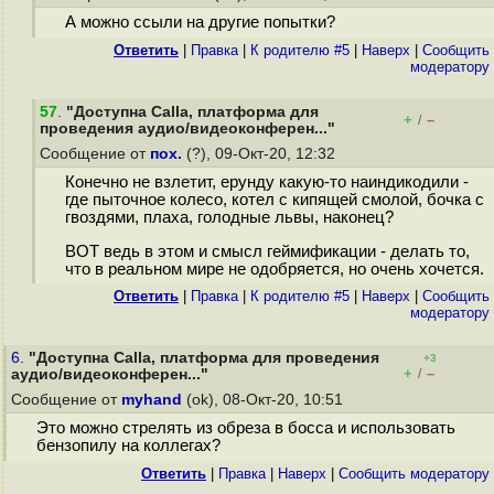
А можно ссыли на другие попытки?
Ответить
|
Правка
|
К родителю #5
|
Наверх
|
Cообщить
модератору
57
.
"Доступна Calla, платформа для
+
–
/
проведения аудио/видеоконферен..."
Сообщение от
пох.
(?), 09-Окт-20, 12:32
Конечно не взлетит, ерунду какую-то наиндикодили -
где пыточное колесо, котел с кипящей смолой, бочка с
гвоздями, плаха, голодные львы, наконец?
ВОТ ведь в этом и смысл геймификации - делать то,
что в реальном мире не одобряется, но очень хочется.
Ответить
|
Правка
|
К родителю #5
|
Наверх
|
Cообщить
модератору
6.
"Доступна Calla, платформа для проведения
+3
+
–
аудио/видеоконферен..."
/
Сообщение от
myhand
(ok), 08-Окт-20, 10:51
Это можно стрелять из обреза в босса и использовать
бензопилу на коллегах?
Ответить
|
Правка
|
Наверх
|
Cообщить модератору