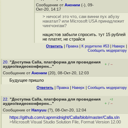
Сообщение от
Аноним
(-), 09-
Окт-20, 14:17
> ничоси! это что, сам винни пух абузу
накатал? или Microsoft USA принадлежит
чингчонгам?
нацистов забыли спросить. тут 15 рублей
не платят, не страйся
Ответить
|
Правка
|
К родителю #53
|
Наверх
|
Cообщить модератору
20.
"Доступна Calla, платформа для проведения
+
–
/
аудио/видеоконферен..."
Сообщение от
Аноним
(20), 08-Окт-20, 12:03
Будущее пришло
Ответить
|
Правка
|
Наверх
|
Cообщить модератору
22.
"Доступна Calla, платформа для проведения
+2
+
–
аудио/видеоконферен..."
/
Сообщение от
Hanyuu
(?), 08-Окт-20, 12:04
https://github.com/capnmidnight/Calla/blob/master/Calla.sln
>Microsoft Visual Studio Solution File, Format Version 12.00