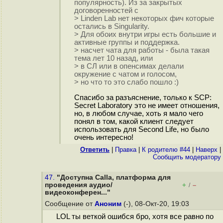
популярность). Из за закрытых
договоренностей с
> Linden Lab нет некоторых фич которые
остались в Singularity.
> Для обоих внутри игры есть большие и
активные группы и поддержка.
> насчет чата для работы - была такая
тема лет 10 назад, или
> в СЛ или в опенсимах делали
окружение с чатом и голосом,
> но что то это слабо пошло :)
Спасибо за разъяснение, только к SCP:
Secret Laboratory это не имеет отношения,
но, в любом случае, хоть я мало чего
понял в том, какой клиент следует
использовать для Second Life, но было
очень интересно!
Ответить
|
Правка
|
К родителю #44
|
Наверх
|
Cообщить модератору
47.
"Доступна Calla, платформа для
проведения аудио/
+
–
/
видеоконферен..."
Сообщение от
Аноним
(-), 08-Окт-20, 19:03
LOL ты веткой ошибся бро, хотя все равно по