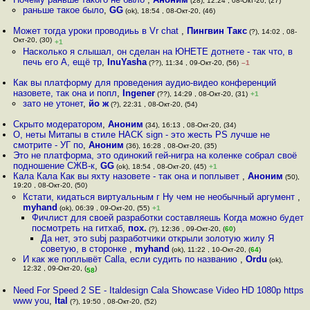
(28), 12:24 , 08-Окт-20, (27)
раньше такое было
,
GG
(ok), 18:54 , 08-Окт-20, (46)
Может тогда уроки проводиьь в Vr chat
,
Пингвин Такс
(?), 14:02 , 08-
Окт-20, (30)
+1
Насколько я слышал, он сделан на ЮНЕТЕ дотнете - так что, в
печь его А, ещё тр
,
InuYasha
(??), 11:34 , 09-Окт-20, (56)
–1
Как вы платформу для проведения аудио-видео конференций
назовете, так она и попл
,
Ingener
(??), 14:29 , 08-Окт-20, (31)
+1
зато не утонет
,
йо ж
(?), 22:31 , 08-Окт-20, (54)
Скрыто модератором
,
Аноним
(34), 16:13 , 08-Окт-20, (34)
О, неты Митапы в стиле HACK sign - это жесть PS лучше не
смотрите - УГ по
,
Аноним
(36), 16:28 , 08-Окт-20, (35)
Это не платформа, это одинокий гей-нигра на коленке собрал своё
подношение СЖВ-к
,
GG
(ok), 18:54 , 08-Окт-20, (45)
+1
Кала Кала Как вы яхту назовете - так она и поплывет
,
Аноним
(50),
19:20 , 08-Окт-20, (50)
Кстати, кидаться виртуальным г Ну чем не необычный аргумент
,
myhand
(ok), 06:39 , 09-Окт-20, (55)
+1
Фичлист для своей разработки составляешь Когда можно будет
посмотреть на гитхаб
,
пох.
(?), 12:36 , 09-Окт-20, (
60
)
Да нет, это subj разработчики открыли золотую жилу Я
советую, в сторонке
,
myhand
(ok), 11:22 , 10-Окт-20, (
64
)
И как же поплывёт Calla, если судить по названию
,
Ordu
(ok),
12:32 , 09-Окт-20, (
)
58
Need For Speed 2 SE - Italdesign Cala Showcase Video HD 1080p https
www you
,
Ital
(?), 19:50 , 08-Окт-20, (52)