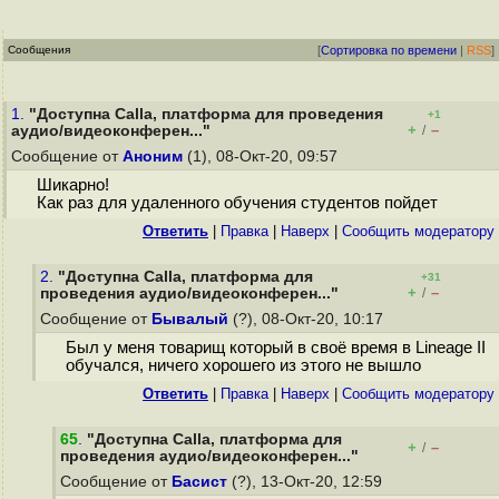
Сообщения
[
Сортировка по времени
|
RSS
]
1.
"Доступна Calla, платформа для проведения
+1
+
–
аудио/видеоконферен..."
/
Сообщение от
Аноним
(1), 08-Окт-20, 09:57
Шикарно!
Как раз для удаленного обучения студентов пойдет
Ответить
|
Правка
|
Наверх
|
Cообщить модератору
2.
"Доступна Calla, платформа для
+31
+
–
проведения аудио/видеоконферен..."
/
Сообщение от
Бывалый
(?), 08-Окт-20, 10:17
Был у меня товарищ который в своё время в Lineage II
обучался, ничего хорошего из этого не вышло
Ответить
|
Правка
|
Наверх
|
Cообщить модератору
65
.
"Доступна Calla, платформа для
+
–
/
проведения аудио/видеоконферен..."
Сообщение от
Басист
(?), 13-Окт-20, 12:59