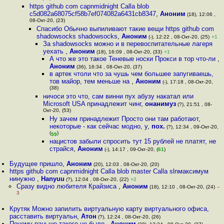
https github com capnmidnight Calla blob
c5d082a68075cf58b7ef074082a6431cb8347
,
Аноним
(18), 12:06 ,
08-Окт-20, (23)
Спасибо Обычно выпиливают такие вещи https github com
shadowsocks shadowsocks
,
Аноним
(-), 12:22 , 08-Окт-20, (25)
+1
За shadowsocks можно и в перевоспитательные лагеря
уехать
,
Аноним
(18), 16:09 , 08-Окт-20, (33)
+1
А что же это такое Теневые носки Прокси в тор что-ли
,
Аноним
(36), 16:34 , 08-Окт-20, (37)
в артек чтоли что за чушь чем большее запугиваешь,
тов майор, тем меньше на
,
Аноним
(-), 17:18 , 08-Окт-20,
(38)
ничоси это что, сам винни пух абузу накатал или
Microsoft USA принадлежит чинг
,
онанимуз
(?), 21:51 , 08-
Окт-20, (53)
Ну зачем принадлежит Просто они там работают,
некоторые - как сейчас модно, у
,
пох.
(?), 12:34 , 09-Окт-20,
(
)
59
нацистов забыли спросить тут 15 рублей не платят, не
страйся
,
Аноним
(-), 14:17 , 09-Окт-20, (
61
)
Будущее пришло
,
Аноним
(20), 12:03 , 08-Окт-20, (20)
https github com capnmidnight Calla blob master Calla slnмаксимум
нинужно
,
Hanyuu
(?), 12:04 , 08-Окт-20, (22)
+2
Сразу видно любителя Крайзиса
,
Аноним
(18), 12:10 , 08-Окт-20, (24)
–
3
Крутяк Можно запилить виртуальную карту виртуального офиса,
расставить виртуальн
,
Атон
(?), 12:24 , 08-Окт-20, (26)
Почему раньше такого не было
,
Аноним