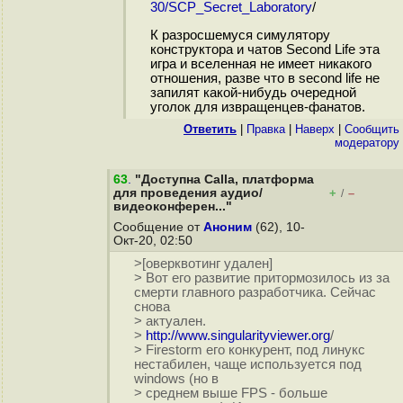
30/SCP_Secret_Laboratory
/
К разросшемуся симулятору
конструктора и чатов Second Life эта
игра и вселенная не имеет никакого
отношения, разве что в second life не
запилят какой-нибудь очередной
уголок для извращенцев-фанатов.
Ответить
|
Правка
|
Наверх
|
Cообщить
модератору
63
.
"Доступна Calla, платформа
для проведения аудио/
+
–
/
видеоконферен..."
Сообщение от
Аноним
(62), 10-
Окт-20, 02:50
>[оверквотинг удален]
> Вот его развитие притормозилось из за
смерти главного разработчика. Сейчас
снова
> актуален.
>
http://www.singularityviewer.org
/
> Firestorm его конкурент, под линукс
нестабилен, чаще используется под
windows (но в
> среднем выше FPS - больше