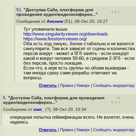
51.
"Доступна Calla, платформа для
+
–
/
проведения аудио/видеоконферен..."
Сообщение от
Аноним
(51), 08-Окт-20, 19:27
Тут упоминали выше
http://www.singularityviewer.org/downloads
https://www.firestormviewer.org
/
Оба есть под линукс, более стабильно и не валится
сингулярити. Там все зависит от сцены и количества
персов вокруг - может и 5Гб занять - если концерт
какой и вокруг человек 50-60, в среднем 2-3Гб - если
без персов, просто локация.
Если что, в игре есть группы по обоим вьюверам -
там иногда сразу сами разрабы отвечают на
вопросы.
Ответить
|
Правка
|
Наверх
|
Cообщить модератору
5.
"Доступна Calla, платформа для проведения
+2
+
–
аудио/видеоконферен..."
/
Сообщение от
имя_
(?), 08-Окт-20, 10:34
очередная попытка геймификации всего. Не взлетит, очень
надеюсь
Ответить
|
Правка
|
Наверх
|
Cообщить модератору