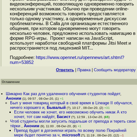
видеоконференций, позволяющую одновременно говорить
нескольким участникам. Обычно при проведении online-
конференций возможность говорить предоставляется
только одному участнику, а одновременные дискуссии
проблематичны. В Calla для организации естественного
общения, при котором одновременно могут говорить
несколько человек, предложено использовать навигацию в
форме RPG-игры. Проект написан на JavaScript,
использует наработки свободной платформы Jitsi Meet и
распространяется под лицензией MIT...
Подробнее:
https://www.opennet.ru/opennews/art.shtml?
num=53852
Ответить
|
Правка
|
Cообщить модератору
Оглавление
Шикарно Как раз для удаленного обучения студентов пойдет
,
Аноним
(1), 09:57 , 08-Окт-20, (1)
+1
Был у меня товарищ который в своё время в Lineage II обучался,
ничего хорошего и
,
Бывалый
(?), 10:17 , 08-Окт-20, (2)
+31
Если человек не хочет, его невозможно обучить никак А кто
хочет, тот сам найдёт
,
Басист
(?), 12:59 , 13-Окт-20, (
65
)
Чтоб студенты могли затусить подальше от препода и тереть свои
тёрки
,
Аноним
(9), 11:00 , 08-Окт-20, (9)
+1
Препод будет в догонялки играть по всему полю Покрайней
мере будет понятно за ч
,
microsoft
(?), 11:19 , 08-Окт-20, (12)
–1