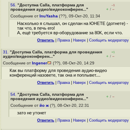
56.
"Доступна Calla, платформа для
–1
+
–
проведения аудио/видеоконферен..."
/
Сообщение от
InuYasha
(??), 09-Окт-20, 11:34
Насколько я слышал, он сделан на ЮНЕТЕ (дотнете) -
так что, в печь его!
А, ещё требуется вр-оборудование за 80К, если что.
Ответить
|
Правка
|
Наверх
|
Cообщить модератору
31.
"Доступна Calla, платформа для проведения
+1
+
–
аудио/видеоконферен..."
/
Сообщение от
Ingener
(??), 08-Окт-20, 14:29
Как вы платформу для проведения аудио-видео
конференций назовете, так она и поплывет....
Ответить
|
Правка
|
Наверх
|
Cообщить модератору
54.
"Доступна Calla, платформа для
+
–
/
проведения аудио/видеоконферен..."
Сообщение от
йо ж
(?), 08-Окт-20, 22:31
зато не утонет
Ответить
|
Правка
|
Наверх
|
Cообщить модератору