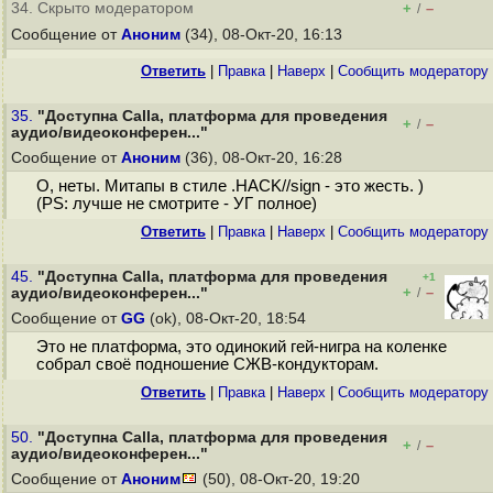
34. Скрыто модератором
+
–
/
Сообщение от
Аноним
(34), 08-Окт-20, 16:13
Ответить
|
Правка
|
Наверх
|
Cообщить модератору
35.
"Доступна Calla, платформа для проведения
+
–
/
аудио/видеоконферен..."
Сообщение от
Аноним
(36), 08-Окт-20, 16:28
О, неты. Митапы в стиле .HACK//sign - это жесть. )
(PS: лучше не смотрите - УГ полное)
Ответить
|
Правка
|
Наверх
|
Cообщить модератору
45.
"Доступна Calla, платформа для проведения
+1
+
–
аудио/видеоконферен..."
/
Сообщение от
GG
(ok), 08-Окт-20, 18:54
Это не платформа, это одинокий гей-нигра на коленке
собрал своё подношение СЖВ-кондукторам.
Ответить
|
Правка
|
Наверх
|
Cообщить модератору
50.
"Доступна Calla, платформа для проведения
+
–
/
аудио/видеоконферен..."
Сообщение от
Аноним
(50), 08-Окт-20, 19:20