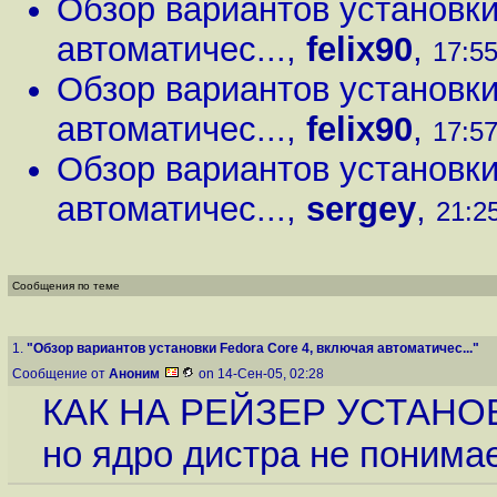
Обзор вариантов установки
автоматичес...
,
felix90
,
17:55
Обзор вариантов установки
автоматичес...
,
felix90
,
17:57
Обзор вариантов установки
автоматичес...
,
sergey
,
21:25
Сообщения по теме
1.
"Обзор вариантов установки Fedora Core 4, включая автоматичес..."
Сообщение от
Аноним
on 14-Сен-05, 02:28
КАК НА РЕЙЗЕР УСТАНОВИ
но ядро дистра не понимае