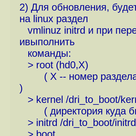
2) Для обновления, буде
на linux раздел
vmlinuz initrd и при пер
ивыполнить
команды:
> root (hd0,X)
( Х -- номер раздела д
)
> kernel /dri_to_boot/ke
( директория куда были
> initrd /dri_to_boot/initr
> boot