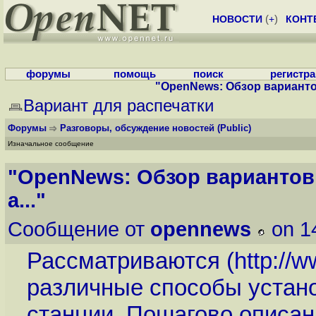
НОВОСТИ
(
+
)
КОНТ
форумы
помощь
поиск
регистр
"OpenNews: Обзор вариантов 
Вариант для распечатки
Форумы
Разговоры, обсуждение новостей
(Public)
Изначальное сообщение
"OpenNews: Обзор вариантов 
а..."
Сообщение от
opennews
on 1
Рассматриваются (
http://w
различные способы устано
станции. Пошагово описан