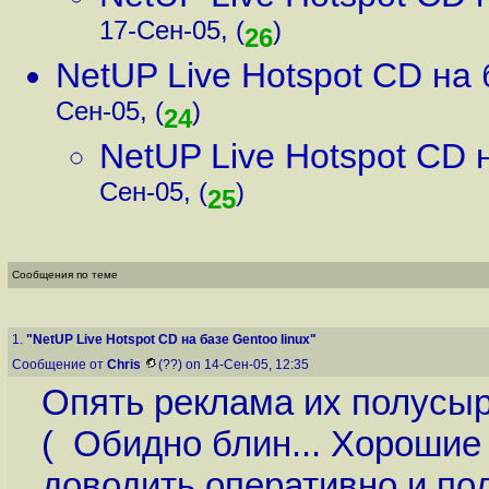
17-Сен-05, (
)
26
NetUP Live Hotspot CD на 
Сен-05, (
)
24
NetUP Live Hotspot CD н
Сен-05, (
)
25
Сообщения по теме
1.
"NetUP Live Hotspot CD на базе Gentoo linux"
Сообщение от
Chris
(??) on 14-Сен-05, 12:35
Опять реклама их полусыро
( Обидно блин... Хорошие
доводить оперативно и под