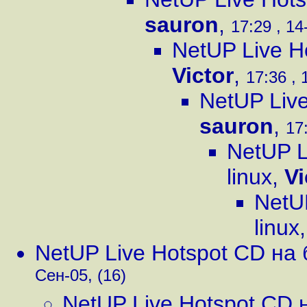
sauron
,
17:29 , 14
NetUP Live H
Victor
,
17:36 , 
NetUP Live
sauron
,
17
NetUP L
linux
,
Vi
NetU
linux
NetUP Live Hotspot CD на 
Сен-05, (16)
NetUP Live Hotspot CD н