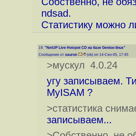
Собственно, не обя
ndsad.
Статистику можно ли
19.
"NetUP Live Hotspot CD на базе Gentoo linux"
Сообщение от
sauron
(ok) on 14-Сен-05, 17:45
>мускул 4.0.24
угу записываем. Т
MyISAM ?
>статистика снимае
записываем...
>Собственно, не о