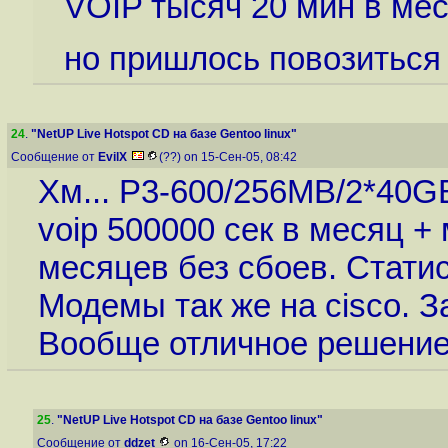
VOIP тысяч 20 мин в ме
но пришлось повозиться 
24
.
"NetUP Live Hotspot CD на базе Gentoo linux"
Сообщение от
EvilX
(??) on 15-Сен-05, 08:42
Хм... Р3-600/256MB/2*40GB
voip 500000 сек в месяц +
месяцев без сбоев. Статист
Модемы так же на cisco. З
Вообще отличное решение
25
.
"NetUP Live Hotspot CD на базе Gentoo linux"
Сообщение от
ddzet
on 16-Сен-05, 17:22