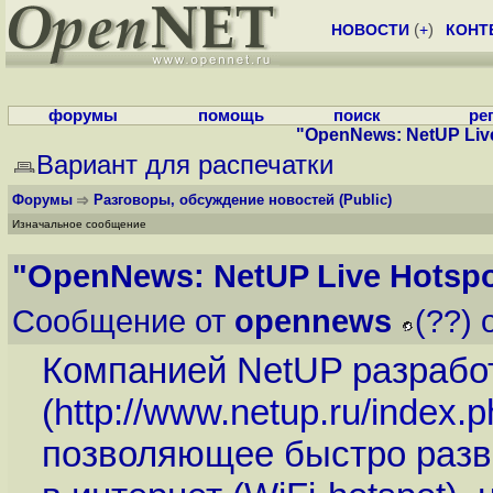
НОВОСТИ
(
+
)
КОНТ
форумы
помощь
поиск
ре
"OpenNews: NetUP Live
Вариант для распечатки
Форумы
Разговоры, обсуждение новостей
(Public)
Изначальное сообщение
"OpenNews: NetUP Live Hotspo
Сообщение от
opennews
(??) 
Компанией NetUP разрабо
(
http://www.netup.ru/index
позволяющее быстро разве