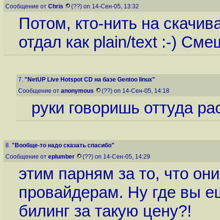
Сообщение от
Chris
(??) on 14-Сен-05, 13:32
Потом, кто-нить на скачив
отдал как plain/text :-) Смеш
7.
"NetUP Live Hotspot CD на базе Gentoo linux"
Сообщение от
anonymous
(??) on 14-Сен-05, 14:18
руки говоришь оттуда раст
8.
"Вообще-то надо сказать спасибо"
Сообщение от
eplumber
(??) on 14-Сен-05, 14:29
этим парням за то, что о
провайдерам. Ну где вы 
билинг за такую цену?!