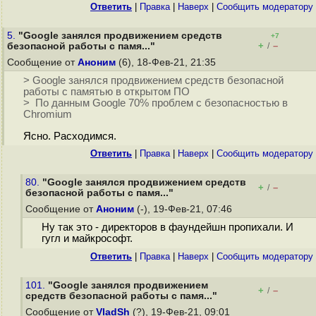
Ответить
|
Правка
|
Наверх
|
Cообщить модератору
5.
"Google занялся продвижением средств
+7
+
–
безопасной работы с памя..."
/
Сообщение от
Аноним
(6), 18-Фев-21, 21:35
> Google занялся продвижением средств безопасной
работы с памятью в открытом ПО
> По данным Google 70% проблем с безопасностью в
Chromium
Ясно. Расходимся.
Ответить
|
Правка
|
Наверх
|
Cообщить модератору
80.
"Google занялся продвижением средств
+
–
/
безопасной работы с памя..."
Сообщение от
Аноним
(-), 19-Фев-21, 07:46
Ну так это - директоров в фаундейшн пропихали. И
гугл и майкрософт.
Ответить
|
Правка
|
Наверх
|
Cообщить модератору
101.
"Google занялся продвижением
+
–
/
средств безопасной работы с памя..."
Сообщение от
VladSh
(?), 19-Фев-21, 09:01