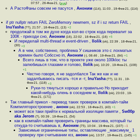
07:57 , 26-Фев-21, (
)
215
А РастоФаны совсем не пасутся
,
Аноним
(114), 11:03 , 19-Фев-21, (114)
if ptr nullptr return FAIL ZeroMemory newmem, sz if i sz return FAIL
,
InuYasha
(??), 21:57 , 18-Фев-21, (13)
+2
продолжай в том же духе когда кол-во строк кода перевалит за
100К - приходи сно
,
Аноним
(16), 22:02 , 18-Фев-21, (16)
+5
И переделай multi-thread и event-driven
,
llolik
(ok), 22:39 , 18-Фев-21,
(30)
+3
А в чем, собственно, проблема У сишников это с лохматых
времен было Собссно in
,
Аноним
(-), 08:46 , 19-Фев-21, (94)
+1
Всего лишь в том, что в проекте уже около 100kloc ты
залюбишься глазами и голово
,
llolik
(ok), 10:20 , 19-Фев-21, (108)
+1
Честно говоря, я не задолбался Так же как и не
задалбываюсь писать -тся и -т
,
InuYasha
(??), 11:31 , 19-
Фев-21, (118)
+3
Руки-то тянуться хорошо и правильно Но приходит
какой-нибудь олень в соседнем м
,
llolik
(ok), 23:03 , 19-
Фев-21, (171)
Так главный прикол - перевод таких проверок в компайл-тайм
Компиляторостроение
,
анонн
(ok), 22:53 , 18-Фев-21, (43)
+1
может все таки прийти к нормальной изоляции памяти
,
Sw00p
aka Jerom
(?), 00:39 , 19-Фев-21, (54)
как в компайл-тайме проверить границы массива, который ты
откуда-то считываешь в
,
Аноним
(75), 10:04 , 19-Фев-21, (107)
–1
Зависимые ограниченные типы, оставляющие _максимум_ 1
проверку при считывании юз
,
анонн
(ok), 13:57 , 19-Фев-21, (145)
+1