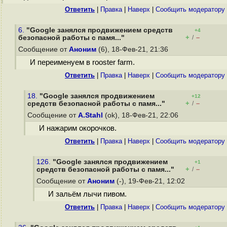
Ответить
|
Правка
|
Наверх
|
Cообщить модератору
6.
"Google занялся продвижением средств
+4
+
–
безопасной работы с памя..."
/
Сообщение от
Аноним
(6), 18-Фев-21, 21:36
И переименуем в rooster farm.
Ответить
|
Правка
|
Наверх
|
Cообщить модератору
18.
"Google занялся продвижением
+12
+
–
средств безопасной работы с памя..."
/
Сообщение от
A.Stahl
(ok), 18-Фев-21, 22:06
И нажарим окорочков.
Ответить
|
Правка
|
Наверх
|
Cообщить модератору
126.
"Google занялся продвижением
+1
+
–
средств безопасной работы с памя..."
/
Сообщение от
Аноним
(-), 19-Фев-21, 12:02
И зальём лычи пивом.
Ответить
|
Правка
|
Наверх
|
Cообщить модератору