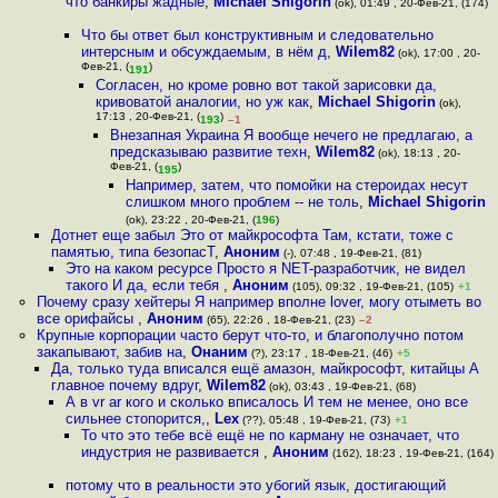
что банкиры жадные
,
Michael Shigorin
(ok), 01:49 , 20-Фев-21, (174)
Что бы ответ был конструктивным и следовательно
интерсным и обсуждаемым, в нём д
,
Wilem82
(ok), 17:00 , 20-
Фев-21, (
)
191
Согласен, но кроме ровно вот такой зарисовки да,
кривоватой аналогии, но уж как
,
Michael Shigorin
(ok),
17:13 , 20-Фев-21, (
)
193
–1
Внезапная Украина Я вообще нечего не предлагаю, а
предсказываю развитие техн
,
Wilem82
(ok), 18:13 , 20-
Фев-21, (
)
195
Например, затем, что помойки на стероидах несут
слишком много проблем -- не толь
,
Michael Shigorin
(ok), 23:22 , 20-Фев-21, (
196
)
Дотнет еще забыл Это от майкрософта Там, кстати, тоже с
памятью, типа безопасТ
,
Аноним
(-), 07:48 , 19-Фев-21, (81)
Это на каком ресурсе Просто я NET-разработчик, не видел
такого И да, если тебя
,
Аноним
(105), 09:32 , 19-Фев-21, (105)
+1
Почему сразу хейтеры Я например вполне lover, могу отыметь во
все орифайсы
,
Аноним
(65), 22:26 , 18-Фев-21, (23)
–2
Крупные корпорации часто берут что-то, и благополучно потом
закапывают, забив на
,
Онаним
(?), 23:17 , 18-Фев-21, (46)
+5
Да, только туда вписался ещё амазон, майкрософт, китайцы А
главное почему вдруг
,
Wilem82
(ok), 03:43 , 19-Фев-21, (68)
А в vr ar кого и сколько вписалось И тем не менее, оно все
сильнее стопорится,
,
Lex
(??), 05:48 , 19-Фев-21, (73)
+1
То что это тебе всё ещё не по карману не означает, что
индустрия не развивается
,
Аноним
(162), 18:23 , 19-Фев-21, (164)
потому что в реальности это убогий язык, достигающий