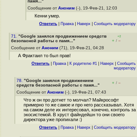
памя..."
Сообщение от
Аноним
(-), 19-Фев-21, 12:03
Кенни умер.
Ответить
|
Правка
|
Наверх
|
Cообщить модератору
71.
"Google занялся продвижением средств
+2
+
–
безопасной работы с памя..."
/
Сообщение от
Аноним
(71), 19-Фев-21, 04:28
А Фрактаил то был прав!
Ответить
|
Правка
|
К родителю #1
|
Наверх
|
Cообщить
модератору
78.
"Google занялся продвижением
+
–
/
средств безопасной работы с памя..."
Сообщение от
Аноним
(-), 19-Фев-21, 07:43
Что ж он про дотнет то молчал? Майкрософт
примерно то же самое и про него рассказывал. Хотя
на самом деле их интересовал, конечно, контроль за
экосистемой. В хруст файндейшн то они своего
директора уже пропихали :)
Ответить
|
Правка
|
Наверх
|
Cообщить модератору