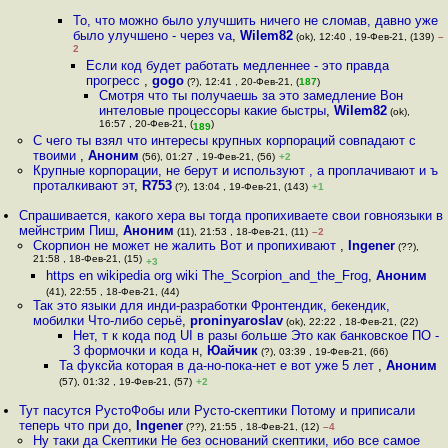
То, что можно было улучшить ничего не сломав, давно уже
было улучшено - через va
,
Wilem82
(ok), 12:40 , 19-Фев-21, (139)
–
2
Если код будет работать медленнее - это правда
прогресс
,
gogo
(?), 12:41 , 20-Фев-21, (
187
)
Смотря что ты получаешь за это замедление Вон
интеловые процессоры какие быстры
,
Wilem82
(ok),
16:57 , 20-Фев-21, (
)
189
С чего ты взял что интересы крупных корпораций совпадают с
твоими
,
Аноним
(56), 01:27 , 19-Фев-21, (56)
+2
Крупные корпорации, не берут и используют , а проплачивают и ъ
проталкивают эт
,
R753
(?), 13:04 , 19-Фев-21, (143)
+1
Спрашивается, какого хера вы тогда пропихиваете свои говноязыки в
мейнстрим Пиш
,
Аноним
(11), 21:53 , 18-Фев-21, (11)
–2
Скорпион не может не жалить Вот и пропихивают
,
Ingener
(??),
21:58 , 18-Фев-21, (15)
+3
https en wikipedia org wiki The_Scorpion_and_the_Frog
,
Аноним
(41), 22:55 , 18-Фев-21, (44)
Так это языки для инди-разработки Фронтендик, бекендик,
мобилки Что-либо серьё
,
proninyaroslav
(ok), 22:22 , 18-Фев-21, (22)
Нет, т к кода под UI в разы больше Это как банковское ПО -
3 формочки и кода н
,
Юайчик
(?), 03:39 , 19-Фев-21, (66)
Та фуксйа которая в да-но-пока-нет е вот уже 5 лет
,
Аноним
(57), 01:32 , 19-Фев-21, (57)
+2
Тут пасутся РустоФобы или Русто-скептики Потому и приписали
теперь что при до
,
Ingener
(??), 21:55 , 18-Фев-21, (12)
–4
Ну таки да Скептики Не без оснований скептики, ибо все самое