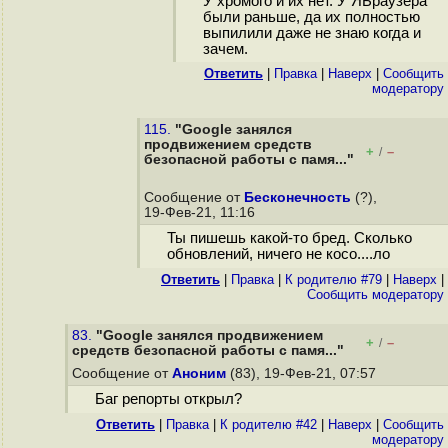
У хромого и их нет. У ЯБраузера
были раньше, да их полностью
выпилили даже не знаю когда и
зачем.
Ответить
|
Правка
|
Наверх
|
Cообщить
модератору
115.
"Google занялся
продвижением средств
+
–
/
безопасной работы с памя..."
Сообщение от
Бесконечность
(?),
19-Фев-21, 11:16
Ты пишешь какой-то бред. Сколько
обновлений, ничего не косо....ло
Ответить
|
Правка
|
К родителю #79
|
Наверх
|
Cообщить модератору
83.
"Google занялся продвижением
+
–
/
средств безопасной работы с памя..."
Сообщение от
Аноним
(83), 19-Фев-21, 07:57
Баг репорты открыл?
Ответить
|
Правка
|
К родителю #42
|
Наверх
|
Cообщить
модератору