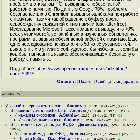
проблем в открытом ПО, вызванных небезопасной
работой с памятью. По данным Google 70% проблем с
безопасностью в Chromium вызваны ошибками при работе
с памятью, такими как обращение к буферу после
освобождения связанной с ним памяти (use-after-free).
Исследование Microsoft также пришло к выводу, что 70%
всех уязвимостей, устранённых в изученных обновлениях
программ, вызваны небезопасной работой с памятью. Ещё
одно исследование показало, что 53 из 95 уязвимостей,
выявленных в утилите curl, удалось бы избежать, если бы
код был написан на языке, обеспечивающем безопасную
работу с памятью...
Подробнее:
https://www.opennet.ru/opennews/art.shtml?
num=54615
Ответить
|
Правка
|
Cообщить модератору
Оглавление
А давайте перепишем на раст
,
Аноним
(1), 21:32 , 18-Фев-21, (1)
+23
И переименуем в rooster farm
,
Аноним
(6), 21:36 , 18-Фев-21, (6)
+4
И нажарим окорочков
,
A.Stahl
(ok), 22:06 , 18-Фев-21, (18)
+12
И зальём лычи пивом
,
Аноним
(-), 12:02 , 19-Фев-21, (126)
+1
И в каждое засунуть ядро НОД32
,
Дегенератор
(ok), 22:43 , 18-Фев-21,
(36)
+1
А в каждый Нод - по Кейну
,
Аноним
(41), 22:50 , 18-Фев-21, (41)
+13
Во имя Кейна
,
Dzen Python
(ok), 23:38 , 18-Фев-21, (49)
+4