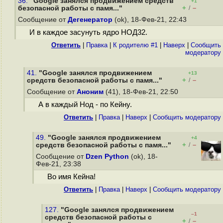
36.
"Google занялся продвижением средств
+1
+
–
безопасной работы с памя..."
/
Сообщение от
Дегенератор
(ok), 18-Фев-21, 22:43
И в каждое засунуть ядро НОД32.
Ответить
|
Правка
|
К родителю #1
|
Наверх
|
Cообщить
модератору
41.
"Google занялся продвижением
+13
+
–
средств безопасной работы с памя..."
/
Сообщение от
Аноним
(41), 18-Фев-21, 22:50
А в каждый Нод - по Кейну.
Ответить
|
Правка
|
Наверх
|
Cообщить модератору
49.
"Google занялся продвижением
+4
+
–
средств безопасной работы с памя..."
/
Сообщение от
Dzen Python
(ok), 18-
Фев-21, 23:38
Во имя Кейна!
Ответить
|
Правка
|
Наверх
|
Cообщить модератору
127.
"Google занялся продвижением
–1
средств безопасной работы с
+
–
/