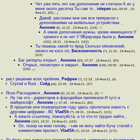
Чет уже пять лет как дополнения не слетали А их у
меня около десятка Ты сам то
,
istepan
(ok), 08:45 , 19-
Фев-21, (93)
+3
Давай, расскажи мне как все прекрасно с
дополнениями на мобильных устройствах
,
Аноним
(6), 11:32 , 19-Фев-21, (119)
+1
А какие дополнения нужны, кроме имеющихся У
хромого и их нет У ЯБраузера были р
,
Аноним
(162), 18:21 , 19-Фев-21, (162)
Ты пишешь какой-то бред Сколько обновлений,
ничего не косо ло
,
Бесконечность
(?), 11:16 , 19-Фев-21,
(115)
Баг репорты открыл
,
Аноним
(83), 07:57 , 19-Фев-21, (83)
Открыл, посмотрел и закрыл
,
Аноним
(106), 09:59 , 19-Фев-21,
(106)
+2
раст решение всех проблем
,
Рефрен
(?), 21:33 , 18-Фев-21, (4)
Crystal и Rust
,
Сейд
(ok), 22:46 , 18-Фев-21, (37)
Ясно Расходимся
,
Аноним
(6), 21:35 , 18-Фев-21, (5)
+7
Ну так это - директоров в фаундейшн пропихали И гугл и
майкрософт
,
Аноним
(-), 07:46 , 19-Фев-21, (80)
В прошлом или позапрошлом году здесь пролетала новость с
другими цифрами - 80
,
VladSh
(?), 09:01 , 19-Фев-21, (101)
А киньте ссылочку, пожалуйста, а то что-то трудно найти
,
Аноним
(162), 18:22 , 19-Фев-21, (163)
Ох, позор на мою голову, - сам не могу найти Кучу статей с
комментами пролист
,
VladSh
(?), 23:34 , 19-Фев-21, (172)
Да блин, уже давно все поняли Не хочешь непрошеных пенетрации --