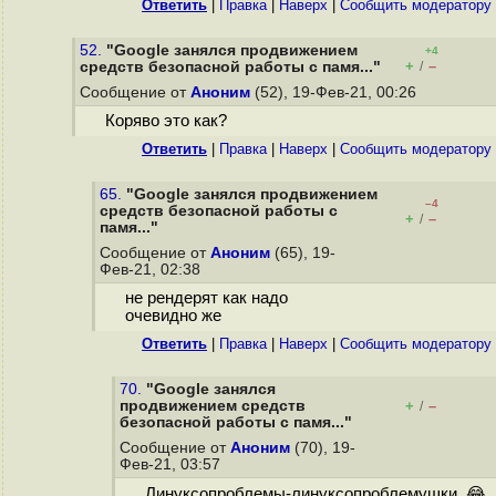
Ответить
|
Правка
|
Наверх
|
Cообщить модератору
52.
"Google занялся продвижением
+4
+
–
средств безопасной работы с памя..."
/
Сообщение от
Аноним
(52), 19-Фев-21, 00:26
Коряво это как?
Ответить
|
Правка
|
Наверх
|
Cообщить модератору
65.
"Google занялся продвижением
–4
средств безопасной работы с
+
–
/
памя..."
Сообщение от
Аноним
(65), 19-
Фев-21, 02:38
не рендерят как надо
очевидно же
Ответить
|
Правка
|
Наверх
|
Cообщить модератору
70.
"Google занялся
продвижением средств
+
–
/
безопасной работы с памя..."
Сообщение от
Аноним
(70), 19-
Фев-21, 03:57
Линуксопроблемы-линуксопроблемушки. 😂