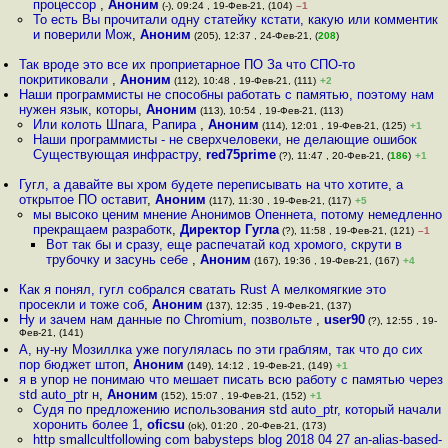
процессор
,
Аноним
(-), 09:24 , 19-Фев-21, (104)
–1
То есть Вы прочитали одну статейку кстати, какую или комментик
и поверили Мож
,
Аноним
(205), 12:37 , 24-Фев-21, (
208
)
Так вроде это все их проприетарное ПО За что СПО-то
покритиковали
,
Аноним
(112), 10:48 , 19-Фев-21, (111)
+2
Наши программисты не способны работать с памятью, поэтому нам
нужен язык, которы
,
Аноним
(113), 10:54 , 19-Фев-21, (113)
Или колоть Шпага, Рапира
,
Аноним
(114), 12:01 , 19-Фев-21, (125)
+1
Наши программисты - не сверхчеловеки, не делающие ошибок
Существующая инфрастру
,
red75prime
(?), 11:47 , 20-Фев-21, (
186
)
+1
Гугл, а давайте вы хром будете переписывать на что хотите, а
открытое ПО оставит
,
Аноним
(117), 11:30 , 19-Фев-21, (117)
+5
мы высоко ценим мнение Анонимов Опеннета, потому немедленно
прекращаем разработк
,
Директор Гугла
(?), 11:58 , 19-Фев-21, (121)
–1
Вот так бы и сразу, еще распечатай код хромого, скрути в
трубочку и засунь себе
,
Аноним
(167), 19:36 , 19-Фев-21, (167)
+4
Как я понял, гугл собрался сватать Rust А мелкомягкие это
просекли и тоже соб
,
Аноним
(137), 12:35 , 19-Фев-21, (137)
Ну и зачем нам данные по Chromium, позвольте
,
user90
(?), 12:55 , 19-
Фев-21, (141)
А, ну-ну Мозиллка уже погулялась по эти граблям, так что до сих
пор бюджет штoп
,
Аноним
(149), 14:12 , 19-Фев-21, (149)
+1
я в упор не понимаю что мешает писать всю работу с памятью через
std auto_ptr н
,
Аноним
(152), 15:07 , 19-Фев-21, (152)
+1
Судя по предложению использования std auto_ptr, который начали
хоронить более 1
,
oficsu
(ok), 01:20 , 20-Фев-21, (173)
http smallcultfollowing com babysteps blog 2018 04 27 an-alias-based-