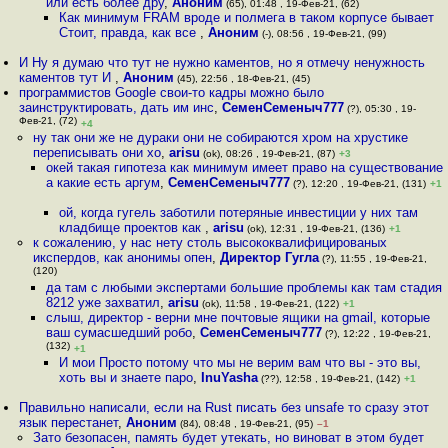
или есть более дру
,
Аноним
(65), 01:48 , 19-Фев-21, (62)
Как минимум FRAM вроде и полмега в таком корпусе бывает
Стоит, правда, как все
,
Аноним
(-), 08:56 , 19-Фев-21, (99)
И Ну я думаю что тут не нужно каментов, но я отмечу ненужность
каментов тут И
,
Аноним
(45), 22:56 , 18-Фев-21, (45)
программистов Google свои-то кадры можно было
заинструктировать, дать им инс
,
СеменСеменыч777
(?), 05:30 , 19-
Фев-21, (72)
+4
ну так они же не дураки они не собираются хром на хрустике
переписывать они хо
,
arisu
(ok), 08:26 , 19-Фев-21, (87)
+3
окей такая гипотеза как минимум имеет право на существование
а какие есть аргум
,
СеменСеменыч777
(?), 12:20 , 19-Фев-21, (131)
+1
ой, когда гугель заботили потеряные инвестиции у них там
кладбище проектов как
,
arisu
(ok), 12:31 , 19-Фев-21, (136)
+1
к сожалению, у нас нету столь высококвалифицированых
икспердов, как анонимы опен
,
Директор Гугла
(?), 11:55 , 19-Фев-21,
(120)
да там с любыми экспертами большие проблемы как там стадия
8212 уже захватил
,
arisu
(ok), 11:58 , 19-Фев-21, (122)
+1
слыш, директор - верни мне почтовые ящики на gmail, которые
ваш сумасшедший робо
,
СеменСеменыч777
(?), 12:22 , 19-Фев-21,
(132)
+1
И мои Просто потому что мы не верим вам что вы - это вы,
хоть вы и знаете паро
,
InuYasha
(??), 12:58 , 19-Фев-21, (142)
+1
Правильно написали, если на Rust писать без unsafe то сразу этот
язык перестанет
,
Аноним
(84), 08:48 , 19-Фев-21, (95)
–1
Зато безопасен, память будет утекать, но виноват в этом будет