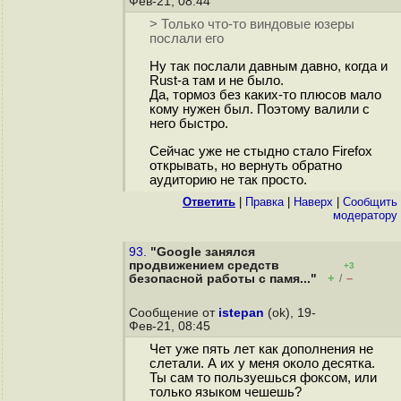
Фев-21, 08:44
> Только что-то виндовые юзеры
послали его
Ну так послали давным давно, когда и
Rust-а там и не было.
Да, тормоз без каких-то плюсов мало
кому нужен был. Поэтому валили с
него быстро.
Сейчас уже не стыдно стало Firefox
открывать, но вернуть обратно
аудиторию не так просто.
Ответить
|
Правка
|
Наверх
|
Cообщить
модератору
93.
"Google занялся
продвижением средств
+3
+
–
безопасной работы с памя..."
/
Сообщение от
istepan
(ok), 19-
Фев-21, 08:45
Чет уже пять лет как дополнения не
слетали. А их у меня около десятка.
Ты сам то пользуешься фоксом, или
только языком чешешь?