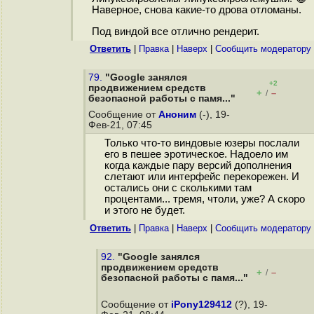
Наверное, снова какие-то дрова отломаны.
Под виндой все отлично рендерит.
Ответить
|
Правка
|
Наверх
|
Cообщить модератору
79.
"Google занялся
+2
продвижением средств
+
–
/
безопасной работы с памя..."
Сообщение от
Аноним
(-), 19-
Фев-21, 07:45
Только что-то виндовые юзеры послали
его в пешее эротическое. Надоело им
когда каждые пару версий дополнения
слетают или интерфейс перекорежен. И
остались они с сколькими там
процентами... тремя, чтоли, уже? А скоро
и этого не будет.
Ответить
|
Правка
|
Наверх
|
Cообщить модератору
92.
"Google занялся
продвижением средств
+
–
/
безопасной работы с памя..."
Сообщение от
iPony129412
(?), 19-