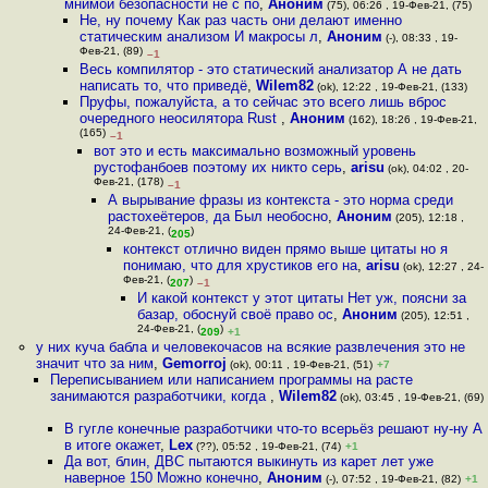
мнимой безопасности не с по
,
Аноним
(75), 06:26 , 19-Фев-21, (75)
Не, ну почему Как раз часть они делают именно
статическим анализом И макросы л
,
Аноним
(-), 08:33 , 19-
Фев-21, (89)
–1
Весь компилятор - это статический анализатор А не дать
написать то, что приведё
,
Wilem82
(ok), 12:22 , 19-Фев-21, (133)
Пруфы, пожалуйста, а то сейчас это всего лишь вброс
очередного неосилятора Rust
,
Аноним
(162), 18:26 , 19-Фев-21,
(165)
–1
вот это и есть максимально возможный уровень
рустофанбоев поэтому их никто серь
,
arisu
(ok), 04:02 , 20-
Фев-21, (178)
–1
А вырывание фразы из контекста - это норма среди
растохеётеров, да Был необосно
,
Аноним
(205), 12:18 ,
24-Фев-21, (
)
205
контекст отлично виден прямо выше цитаты но я
понимаю, что для хрустиков его на
,
arisu
(ok), 12:27 , 24-
Фев-21, (
)
207
–1
И какой контекст у этот цитаты Нет уж, поясни за
базар, обоснуй своё право ос
,
Аноним
(205), 12:51 ,
24-Фев-21, (
)
209
+1
у них куча бабла и человекочасов на всякие развлечения это не
значит что за ним
,
Gemorroj
(ok), 00:11 , 19-Фев-21, (51)
+7
Переписыванием или написанием программы на расте
занимаются разработчики, когда
,
Wilem82
(ok), 03:45 , 19-Фев-21, (69)
В гугле конечные разработчики что-то всерьёз решают ну-ну А
в итоге окажет
,
Lex
(??), 05:52 , 19-Фев-21, (74)
+1
Да вот, блин, ДВС пытаются выкинуть из карет лет уже
наверное 150 Можно конечно
,
Аноним
(-), 07:52 , 19-Фев-21, (82)
+1