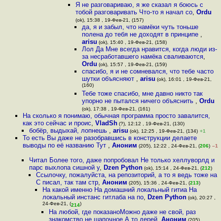
Я не разговариваю, я же сказал я боюсь с
тобой разговаривать Что-то я начал со
,
Ordu
(ok), 15:38 , 19-Фев-21, (157)
да, я и забыл, что намёки чуть тоньше
полена до тебя не доходят в принципе
,
arisu
(ok), 15:40 , 19-Фев-21, (158)
Лол Да Мне всегда нравится, когда люди из-
за несработавшего намёка сваливаются
,
Ordu
(ok), 15:57 , 19-Фев-21, (159)
спасибо, я и не сомневался, что тебе часто
шутки объясняют
,
arisu
(ok), 16:01 , 19-Фев-21,
(160)
Тебе тоже спасибо, мне давно никто так
упорно не пытался ничего объяснить
,
Ordu
(ok), 17:38 , 19-Фев-21, (161)
На сколько я понимаю, обычная программа просто завалится,
как это сейчас и проис
,
VladSh
(?), 12:12 , 19-Фев-21, (130)
бобёр, выдыхай, лопнешь
,
arisu
(ok), 12:25 , 19-Фев-21, (134)
+1
То есть Вы даже не разобравшись в конструкции делаете
выводы по её названию Тут
,
Аноним
(205), 12:22 , 24-Фев-21, (
206
)
–1
Читал Более того, даже попробовал Не только хеллуворлд и
парс выхлопа сишной у
,
Dzen Python
(ok), 15:14 , 24-Фев-21, (
212
)
Ссылочку, пожалуйста, на репозиторий, а то я ведь тоже на
C писал, так там стр
,
Аноним
(205), 15:36 , 24-Фев-21, (
213
)
На какой именно На домашний локальный гитиа На
локальный инстанс гитлаба на по
,
Dzen Python
(ok), 20:27 ,
24-Фев-21, (
)
214
На любой, где показаноМожно даже не свой, раз
знакомство не шапочное А то дерей
,
Аноним
(205),