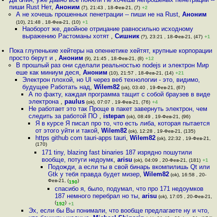
пиши Rust Нет
,
Аноним
(7), 21:43 , 18-Фев-21, (7)
+2
А не хочешь прошенных пенетрации -- пиши не на Rust
,
Аноним
(10), 21:48 , 18-Фев-21, (10)
+1
Наоборот же, двойное отрицание равносильно исходному
выражению Растоманы хотят
,
Сишник
(?), 23:21 , 18-Фев-21, (47)
+1
Пока глупенькие хейтеры на опеннетике хейтят, крупные корпорации
просто берут и
,
Аноним
(9), 21:45 , 18-Фев-21, (8)
+12
В прошлый раз они сделали реальностью nodejs и электрон Мир
еше как миниум деся
,
Аноним
(10), 21:57 , 18-Фев-21, (14)
+21
Электрон плохой, но UI через веб технологии - это, видимо,
будущее Работать над
,
Wilem82
(ok), 03:40 , 19-Фев-21, (67)
А по факту, каждая программа тащит с собой браузев в виде
электрона
,
paulus
(ok), 07:07 , 19-Фев-21, (76)
+4
Не работает это так Проще в пакет завернуть электрон, чем
следить за работой ПО
,
istepan
(ok), 08:49 , 19-Фев-21, (96)
Я в курсе Я писал про то, что есть либа, которая пытается
от этого уйти и такой
,
Wilem82
(ok), 12:28 , 19-Фев-21, (135)
https github com tauri-apps tauri
,
Wilem82
(ok), 22:32 , 19-Фев-21,
(170)
171 tiny, blazing fast binaries 187 изрядно пошутили
вообще, потуги недоумк
,
arisu
(ok), 04:09 , 20-Фев-21, (181)
+1
Подожди, а если ты в свой бинарь вкомпилишь Qt или
Gtk у тебя правда будет мизер
,
Wilem82
(ok), 16:58 , 20-
Фев-21, (
)
190
спасибо я, было, подумал, что про 171 недоумков
187 немного перебрал но ты
,
arisu
(ok), 17:05 , 20-Фев-21,
(
)
192
+1
Эх, если бы Вы понимали, что вообще предлагаете ну и что,