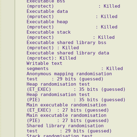
Executable bss 
(mprotect)                : Killed 
Executable data 
(mprotect)               : Killed 
Executable heap 
(mprotect)               : Killed 
Executable stack 
(mprotect)              : Killed 
Executable shared library bss 
(mprotect) : Killed 
Executable shared library data 
(mprotect): Killed 
Writable text 
segments                   : Killed 
Anonymous mapping randomisation 
test     : 29 bits (guessed) 
Heap randomisation test 
(ET_EXEC)        : 35 bits (guessed) 
Heap randomisation test 
(PIE)            : 35 bits (guessed) 
Main executable randomisation 
(ET_EXEC)  : 27 bits (guessed) 
Main executable randomisation 
(PIE)      : 27 bits (guessed) 
Shared library randomisation 
test        : 29 bits (guessed) 
Stack randomisation test 