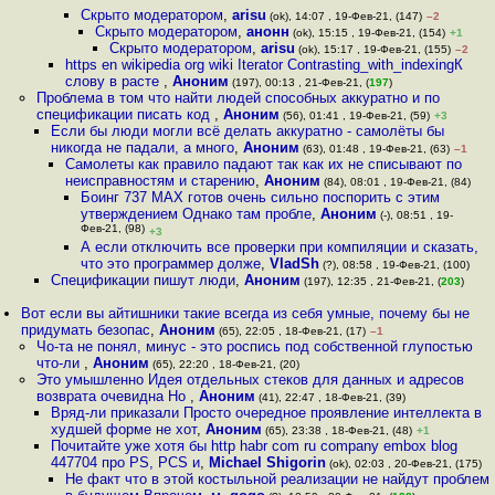
Скрыто модератором
,
arisu
(ok), 14:07 , 19-Фев-21, (147)
–2
Скрыто модератором
,
анонн
(ok), 15:15 , 19-Фев-21, (154)
+1
Скрыто модератором
,
arisu
(ok), 15:17 , 19-Фев-21, (155)
–2
https en wikipedia org wiki Iterator Contrasting_with_indexingК
слову в расте
,
Аноним
(197), 00:13 , 21-Фев-21, (
197
)
Проблема в том что найти людей способных аккуратно и по
спецификации писать код
,
Аноним
(56), 01:41 , 19-Фев-21, (59)
+3
Если бы люди могли всё делать аккуратно - самолёты бы
никогда не падали, а много
,
Аноним
(63), 01:48 , 19-Фев-21, (63)
–1
Самолеты как правило падают так как их не списывают по
неисправностям и старению
,
Аноним
(84), 08:01 , 19-Фев-21, (84)
Боинг 737 MAX готов очень сильно поспорить с этим
утверждением Однако там пробле
,
Аноним
(-), 08:51 , 19-
Фев-21, (98)
+3
А если отключить все проверки при компиляции и сказать,
что это программер долже
,
VladSh
(?), 08:58 , 19-Фев-21, (100)
Спецификации пишут люди
,
Аноним
(197), 12:35 , 21-Фев-21, (
203
)
Вот если вы айтишники такие всегда из себя умные, почему бы не
придумать безопас
,
Аноним
(65), 22:05 , 18-Фев-21, (17)
–1
Чо-та не понял, минус - это роспись под собственной глупостью
что-ли
,
Аноним
(65), 22:20 , 18-Фев-21, (20)
Это умышленно Идея отдельных стеков для данных и адресов
возврата очевидна Но
,
Аноним
(41), 22:47 , 18-Фев-21, (39)
Вряд-ли приказали Просто очередное проявление интеллекта в
худшей форме не хот
,
Аноним
(65), 23:38 , 18-Фев-21, (48)
+1
Почитайте уже хотя бы http habr com ru company embox blog
447704 про PS, PCS и
,
Michael Shigorin
(ok), 02:03 , 20-Фев-21, (175)
Не факт что в этой костыльной реализации не найдут проблем