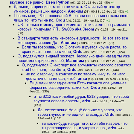
вкусное все равно
,
Dzen Python
(ok), 23:55 , 18-Фев-21, (50)
+4
Дальше, в принципе, можно не читать Отличный детектор
умников, решивших наброси
,
Аноним
(53), 00:38 , 19-Фев-21, (53)
+2
Поверь мне, _без_ оснований Все твои основания показывают
лишь то, что ты не по
,
Ordu
(ok), 01:21 , 19-Фев-21, (55)
+1
UB - только в мозгу программиста в том числе программиста
который придумал ЯП
,
Sw00p aka Jerom
(?), 01:38 , 19-Фев-21,
(58)
В стандарте таки есть некоторые дурацкости Но вот это все
же преувеличение Да
,
Аноним
(-), 08:43 , 19-Фев-21, (91)
Если ты говоришь, что C оптимизируется круче раста, то
сравнивать надо не с чело
,
Ordu
(ok), 12:00 , 19-Фев-21, (124)
О, подтянулся видный эксперт Несколько дней назад ты уже
продемонстрировал своё
,
Маняним
(?), 13:14 , 19-Фев-21, (144)
О, подтянулся C -эксперт все аргументы которого сводятся
к ad hominem, причём в
,
Ordu
(ok), 14:04 , 19-Фев-21, (146)
не по юзерпику, а конкретно по твоему нику ты от него
достаточно наплясал, чтоб
,
arisu
(ok), 14:08 , 19-Фев-21, (148)
Ещё один взгляд-рентген Есть какая-то специальная
ферма по разведению таких как
,
Ordu
(ok), 14:52 , 19-
Фев-21, (150)
а ты 8212 как и любой дурак 8212 уверен, что твоей
глупости совсем-совсем
,
arisu
(ok), 14:57 , 19-Фев-21,
(151)
Да, естественно Но ещё больше я уверен, что
твоей глупости не видно Ты всегда
,
Ordu
(ok), 15:13 ,
19-Фев-21, (153)
ты как-нибудь найди того, кто тебе наврал, что
ты разговариваешь, и укоризненно
,
arisu
(ok),
15:18 , 19-Фев-21, (156)