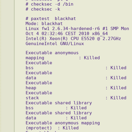
# checksec -d /bin
# checksec -k
# paxtest  blackhat
Mode: blackhat 
Linux fw1 2.6.34-hardened-r6 #1 SMP Mon 
Oct 4 02:32:46 CEST 2010 x86_64 
Intel(R) Xeon(R) CPU E5520 @ 2.27GHz 
GenuineIntel GNU/Linux 
Executable anonymous 
mapping             : Killed 
Executable 
bss                           : Killed 
Executable 
data                          : Killed 
Executable 
heap                          : Killed 
Executable 
stack                         : Killed 
Executable shared library 
bss            : Killed 
Executable shared library 
data           : Killed 
Executable anonymous mapping 
(mprotect)  : Killed 