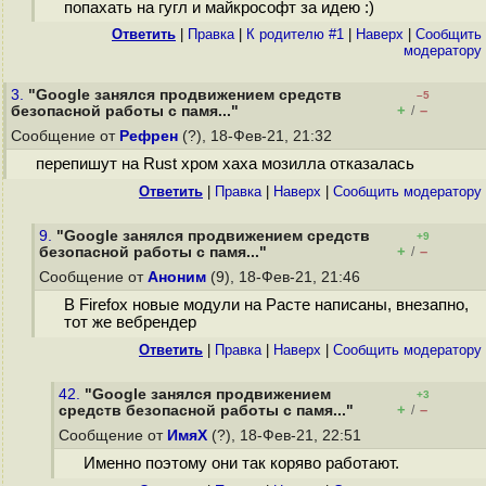
попахать на гугл и майкрософт за идею :)
Ответить
|
Правка
|
К родителю #1
|
Наверх
|
Cообщить
модератору
3.
"Google занялся продвижением средств
–5
+
–
безопасной работы с памя..."
/
Сообщение от
Рефрен
(?), 18-Фев-21, 21:32
перепишут на Rust хром хаха мозилла отказалась
Ответить
|
Правка
|
Наверх
|
Cообщить модератору
9.
"Google занялся продвижением средств
+9
+
–
безопасной работы с памя..."
/
Сообщение от
Аноним
(9), 18-Фев-21, 21:46
В Firefox новые модули на Расте написаны, внезапно,
тот же вебрендер
Ответить
|
Правка
|
Наверх
|
Cообщить модератору
42.
"Google занялся продвижением
+3
+
–
средств безопасной работы с памя..."
/
Сообщение от
ИмяХ
(?), 18-Фев-21, 22:51
Именно поэтому они так коряво работают.