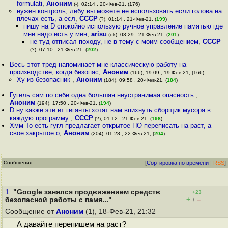
formulati
,
Аноним
(-), 02:14 , 20-Фев-21, (176)
нужен контроль, либу вы можете не использовать если голова на
плечах есть, а есл
,
СССР
(?), 01:14 , 21-Фев-21, (
199
)
пишу на D спокойно использую ручное управление памятью где
мне надо есть у мен
,
arisu
(ok), 03:29 , 21-Фев-21, (
201
)
не туд отписал походу, не в тему с моим сообщением
,
СССР
(?), 07:10 , 21-Фев-21, (
202
)
Весь этот тред напоминает мне классическую работу на
производстве, когда безопас
,
Аноним
(166), 19:09 , 19-Фев-21, (166)
Ху из безопасник
,
Аноним
(184), 09:58 , 20-Фев-21, (
184
)
Гугель сам по себе одна большая неустранимая опасность
,
Аноним
(194), 17:50 , 20-Фев-21, (
194
)
D ну какже эти ит гиганты хотят нам впихнуть сборщик мусора в
каждую программу
,
СССР
(?), 01:12 , 21-Фев-21, (
198
)
Хмм То есть гугл предлагает открытое ПО переписать на раст, а
свое закрытое о
,
Аноним
(204), 01:28 , 22-Фев-21, (
204
)
Сообщения
[
Сортировка по времени
|
RSS
]
1.
"Google занялся продвижением средств
+23
+
–
безопасной работы с памя..."
/
Сообщение от
Аноним
(1), 18-Фев-21, 21:32
А давайте перепишем на раст?