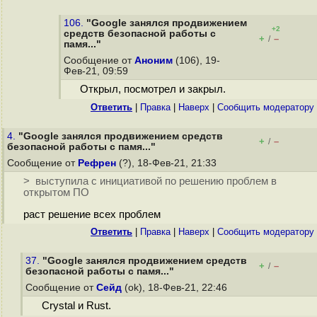
106.
"Google занялся продвижением
+2
средств безопасной работы с
+
–
/
памя..."
Сообщение от
Аноним
(106), 19-
Фев-21, 09:59
Открыл, посмотрел и закрыл.
Ответить
|
Правка
|
Наверх
|
Cообщить модератору
4.
"Google занялся продвижением средств
+
–
/
безопасной работы с памя..."
Сообщение от
Рефрен
(?), 18-Фев-21, 21:33
> выступила с инициативой по решению проблем в
открытом ПО
раст решение всех проблем
Ответить
|
Правка
|
Наверх
|
Cообщить модератору
37.
"Google занялся продвижением средств
+
–
/
безопасной работы с памя..."
Сообщение от
Сейд
(ok), 18-Фев-21, 22:46
Crystal и Rust.