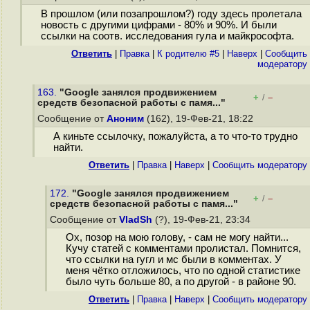
В прошлом (или позапрошлом?) году здесь пролетала
новость с другими цифрами - 80% и 90%. И были
ссылки на соотв. исследования гула и майкрософта.
Ответить
|
Правка
|
К родителю #5
|
Наверх
|
Cообщить
модератору
163.
"Google занялся продвижением
+
–
/
средств безопасной работы с памя..."
Сообщение от
Аноним
(162), 19-Фев-21, 18:22
А киньте ссылочку, пожалуйста, а то что-то трудно
найти.
Ответить
|
Правка
|
Наверх
|
Cообщить модератору
172.
"Google занялся продвижением
+
–
/
средств безопасной работы с памя..."
Сообщение от
VladSh
(?), 19-Фев-21, 23:34
Ох, позор на мою голову, - сам не могу найти...
Кучу статей с комментами пролистал. Помнится,
что ссылки на гугл и мс были в комментах. У
меня чётко отложилось, что по одной статистике
было чуть больше 80, а по другой - в районе 90.
Ответить
|
Правка
|
Наверх
|
Cообщить модератору