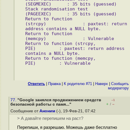
(SEGMEXEC)      : 35 bits (guessed) 
Stack randomisation test 
(PAGEEXEC)      : 35 bits (guessed) 
Return to function 
(strcpy)              : paxtest: return 
address contains a NULL byte. 
Return to function 
(memcpy)              : Vulnerable 
Return to function (strcpy, 
PIE)         : paxtest: return address 
contains a NULL byte. 
Return to function (memcpy, 
PIE)         : Vulnerable
Ответить
|
Правка
|
К родителю #71
|
Наверх
|
Cообщить
модератору
77.
"Google занялся продвижением средств
–1
+
–
безопасной работы с памя..."
/
Сообщение от
Аноним
(-), 19-Фев-21, 07:42
> А давайте перепишем на раст?
Перепиши, я разрешаю. Можешь даже бесплатно