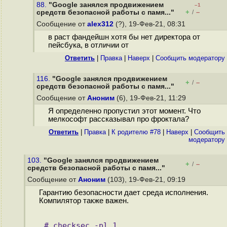
88.
"Google занялся продвижением
–1
+
–
средств безопасной работы с памя..."
/
Сообщение от
alex312
(?), 19-Фев-21, 08:31
в раст фандейшн хотя бы нет директора от
пейсбука, в отличии от
Ответить
|
Правка
|
Наверх
|
Cообщить модератору
116.
"Google занялся продвижением
+
–
/
средств безопасной работы с памя..."
Сообщение от
Аноним
(6), 19-Фев-21, 11:29
Я определенно пропустил этот момент. Что
мелкософт рассказывал про фроктала?
Ответить
|
Правка
|
К родителю #78
|
Наверх
|
Cообщить
модератору
103.
"Google занялся продвижением
+
–
/
средств безопасной работы с памя..."
Сообщение от
Аноним
(103), 19-Фев-21, 09:19
Гарантию безопасности дает среда исполнения.
Компилятор также важен.
# checksec -pl 1