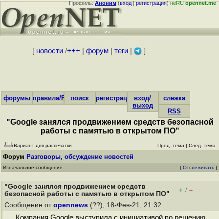
Профиль:
Аноним
(
вход
|
регистрация
)
неRU
opennet.me
[
новости
/
+++
|
форум
|
теги
|
]
форумы
правила/FAQ
поиск
регистрация
вход/
слежка
выход
RSS
"Google занялся продвижением средств безопасной
работы с памятью в открытом ПО"
Вариант для распечатки
Пред. тема
|
След. тема
Форум
Разговоры, обсуждение новостей
Изначальное сообщение
[
Отслеживать
]
"Google занялся продвижением средств
+
–
/
безопасной работы с памятью в открытом ПО"
Сообщение от
opennews
(??), 18-Фев-21, 21:32
Компания Google выступила с инициативой по решению