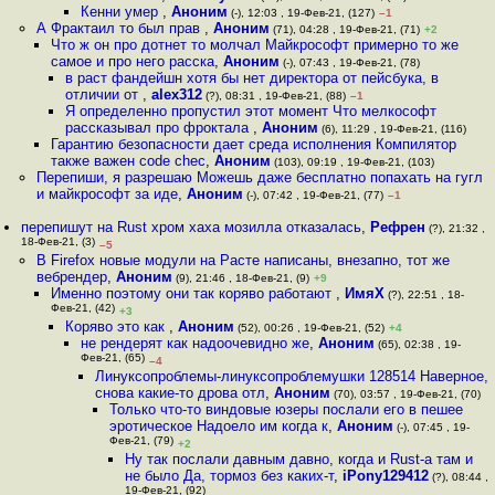
Кенни умер
,
Аноним
(-), 12:03 , 19-Фев-21, (127)
–1
А Фрактаил то был прав
,
Аноним
(71), 04:28 , 19-Фев-21, (71)
+2
Что ж он про дотнет то молчал Майкрософт примерно то же
самое и про него расска
,
Аноним
(-), 07:43 , 19-Фев-21, (78)
в раст фандейшн хотя бы нет директора от пейсбука, в
отличии от
,
alex312
(?), 08:31 , 19-Фев-21, (88)
–1
Я определенно пропустил этот момент Что мелкософт
рассказывал про фроктала
,
Аноним
(6), 11:29 , 19-Фев-21, (116)
Гарантию безопасности дает среда исполнения Компилятор
также важен code chec
,
Аноним
(103), 09:19 , 19-Фев-21, (103)
Перепиши, я разрешаю Можешь даже бесплатно попахать на гугл
и майкрософт за иде
,
Аноним
(-), 07:42 , 19-Фев-21, (77)
–1
перепишут на Rust хром хаха мозилла отказалась
,
Рефрен
(?), 21:32 ,
18-Фев-21, (3)
–5
В Firefox новые модули на Расте написаны, внезапно, тот же
вебрендер
,
Аноним
(9), 21:46 , 18-Фев-21, (9)
+9
Именно поэтому они так коряво работают
,
ИмяХ
(?), 22:51 , 18-
Фев-21, (42)
+3
Коряво это как
,
Аноним
(52), 00:26 , 19-Фев-21, (52)
+4
не рендерят как надоочевидно же
,
Аноним
(65), 02:38 , 19-
Фев-21, (65)
–4
Линуксопроблемы-линуксопроблемушки 128514 Наверное,
снова какие-то дрова отл
,
Аноним
(70), 03:57 , 19-Фев-21, (70)
Только что-то виндовые юзеры послали его в пешее
эротическое Надоело им когда к
,
Аноним
(-), 07:45 , 19-
Фев-21, (79)
+2
Ну так послали давным давно, когда и Rust-а там и
не было Да, тормоз без каких-т
,
iPony129412
(?), 08:44 ,
19-Фев-21, (92)