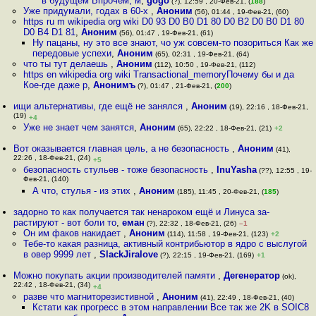
в будущем Впрочем, м
,
gogo
(?), 12:59 , 20-Фев-21, (
188
)
Уже придумали, годах в 60-х
,
Аноним
(56), 01:44 , 19-Фев-21, (60)
https ru m wikipedia org wiki D0 93 D0 B0 D1 80 D0 B2 D0 B0 D1 80
D0 B4 D1 81
,
Аноним
(56), 01:47 , 19-Фев-21, (61)
Ну пацаны, ну это все знают, чо уж совсем-то позориться Как же
передовые успехи
,
Аноним
(65), 02:31 , 19-Фев-21, (64)
что ты тут делаешь
,
Аноним
(112), 10:50 , 19-Фев-21, (112)
https en wikipedia org wiki Transactional_memoryПочему бы и да
Кое-где даже р
,
Анонимъ
(?), 01:47 , 21-Фев-21, (
200
)
ищи альтернативы, где ещё не занялся
,
Аноним
(19), 22:16 , 18-Фев-21,
(19)
+4
Уже не знает чем занятся
,
Аноним
(65), 22:22 , 18-Фев-21, (21)
+2
Вот оказывается главная цель, а не безопасность
,
Аноним
(41),
22:26 , 18-Фев-21, (24)
+5
безопасность стульев - тоже безопасность
,
InuYasha
(??), 12:55 , 19-
Фев-21, (140)
А что, стулья - из этих
,
Аноним
(185), 11:45 , 20-Фев-21, (
185
)
задорно то как получается так ненароком ещё и Линуса за-
растируют - вот боли то
,
еман
(?), 22:32 , 18-Фев-21, (26)
–1
Он им факов накидает
,
Аноним
(114), 11:58 , 19-Фев-21, (123)
+2
Тебе-то какая разница, активный контрибьютор в ядро с выслугой
в овер 9999 лет
,
SlackJiralove
(?), 22:15 , 19-Фев-21, (169)
+1
Можно покупать акции производителей памяти
,
Дегенератор
(ok),
22:42 , 18-Фев-21, (34)
+4
разве что магниторезистивной
,
Аноним
(41), 22:49 , 18-Фев-21, (40)
Кстати как прогресс в этом направлении Все так же 2K в SOIC8