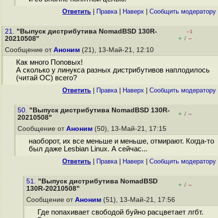
Ответить
|
Правка
|
Наверх
|
Cообщить модератору
21.
"Выпуск дистрибутива NomadBSD 130R-
–1
+
–
20210508"
/
Сообщение от
Аноним
(21), 13-Май-21, 12:10
Как много Поповых!
А сколько у линукса разных дистрибутивов наплодилось
(читай ОС) всего?
Ответить
|
Правка
|
Наверх
|
Cообщить модератору
50.
"Выпуск дистрибутива NomadBSD 130R-
+
–
/
20210508"
Сообщение от
Аноним
(50), 13-Май-21, 17:15
наоборот, их все меньше и меньше, отмирают. Когда-то
был даже Lesbian Linux. А сейчас...
Ответить
|
Правка
|
Наверх
|
Cообщить модератору
51.
"Выпуск дистрибутива NomadBSD
+
–
/
130R-20210508"
Сообщение от
Аноним
(51), 13-Май-21, 17:56
Где попахивает свободой буйно расцветает лгбт.