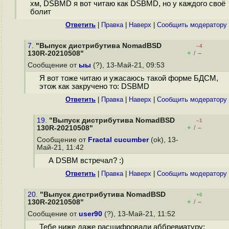
хм, DSBMD я вот читаю как DSBMD, но у каждого своё
болит
Ответить
|
Правка
|
Наверх
|
Cообщить модератору
7.
"Выпуск дистрибутива NomadBSD
–4
+
–
130R-20210508"
/
Сообщение от
ыы
(?), 13-Май-21, 09:53
Я вот тоже читаю и ужасаюсь такой форме БДСМ,
этож как закручено то: DSBMD
Ответить
|
Правка
|
Наверх
|
Cообщить модератору
19.
"Выпуск дистрибутива NomadBSD
–1
+
–
130R-20210508"
/
Сообщение от
Fractal cucumber
(ok), 13-
Май-21, 11:42
А DSBM встречал? :)
Ответить
|
Правка
|
Наверх
|
Cообщить модератору
20.
"Выпуск дистрибутива NomadBSD
+6
+
–
130R-20210508"
/
Сообщение от
user90
(?), 13-Май-21, 11:52
Тебе ниже даже расшифровали аббревиатуру: