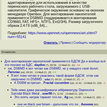
адаптированную для использования в качестве
переносного рабочего стола, загружаемого с USB-
накопителя. Графическое окружение основано на оконном
менеджере Openbox. Для монтирования накопителей
применяется DSBMD (поддерживается монтирование
CD9660, FAT, HFS+, NTFS, Ext2/3/4). Размер загрузочного
образа 2.4 Гб (x86_64)...
Подробнее:
https://www.opennet.ru/opennews/art.shtml?
num=55141
Ответить
|
Правка
|
Cообщить модератору
Оглавление
Для монтирования накопителей применяется БДСМ Да и вообще всё
это похоже на БДС
,
daydve
(?), 08:58 , 13-Май-21, (1)
–14
хм, DSBMD я вот читаю как DSBMD, но у каждого своё болит
,
Леголас
(ok), 09:00 , 13-Май-21, (3)
+15
Я вот тоже читаю и ужасаюсь такой форме БДСМ, этож как
закручено то DSBMD
,
ыы
(?), 09:53 , 13-Май-21, (7)
–4
А DSBM встречал
,
Fractal cucumber
(ok), 11:42 , 13-Май-21, (19)
–1
Тебе ниже даже расшифровали аббревиатуру Depressive
Suicidal Black Metal
,
user90
(?), 11:52 , 13-Май-21, (20)
+6
Это опять негров тиранят что-ли
,
Ag
(ok), 13:00 , 13-Май-21, (30)
–1
они не black они brown - дальтоник что ли
,
Аноним
(60),