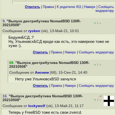
Ответить
|
Правка
|
К родителю #11
|
Наверх
|
Cообщить
модератору
9.
"Выпуск дистрибутива NomadBSD 130R-
+
–
/
20210508"
Сообщение от
ryoken
(ok), 13-Май-21, 10:01
БедуинБСД..?
Ну, УльяновскБСД вроде как есть, это наверное тоже не
хуже :).
Ответить
|
Правка
|
Наверх
|
Cообщить модератору
68
.
"Выпуск дистрибутива NomadBSD 130R-
+
–
/
20210508"
Сообщение от
Аноним
(68), 15-Сен-21, 14:40
Нету уже УльяновскBSD загнулся
Ответить
|
Правка
|
Наверх
|
Cообщить модератору
16.
"Выпуск дистрибутива NomadBSD 130R-
–2
+
–
20210508"
/
Сообщение от
lockywolf
(ok), 13-Май-21, 11:17
Теперь у FreeBSD тоже есть свои zvercd.