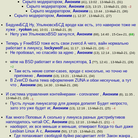
Скрыто модератором
,
Аноним
(41), 13:02 , 13-Май-21, (31)
Скрыто модератором
,
Аноним
(13), 13:15 , 13-Май-21, (33)
–2
Скрыто модератором
,
Аноним
(-), 13:44 , 13-Май-21, (36)
Скрыто модератором
,
Аноним
(-), 12:37 , 13-Май-21, (27)
БедуинБСД Ну, УльяновскБСД вроде как есть, это наверное тоже не
хуже
,
ryoken
(ok), 10:01 , 13-Май-21, (9)
Нету уже УльяновскBSD загнулся
,
Аноним
(68), 14:40 , 15-Сен-21, (
68
)
Теперь у FreeBSD тоже есть свои zvercd А чего, вайн нормально
работает в линуксу
,
lockywolf
(ok), 11:17 , 13-Май-21, (16)
–2
Не пробовал, но спасибо за идею
,
Аноним
(13), 12:14 , 13-Май-21, (24)
wine на BSD работает и без линуксятора
,
1
(??), 12:41 , 13-Май-21, (28)
+2
Там есть некие corner-cases, вроде с консолью, но точно не
припомню
,
Аноним
(13), 13:21 , 13-Май-21, (34)
В ZverCD была тема оформления ZUNA и обои нескучные, а тут
что
,
Аноним
(38), 14:30 , 13-Май-21, (38)
И система управления контейнерами - corovaneer
,
Аноним
(6), 11:35 ,
13-Май-21, (18)
–1
Пусть лучше линуксатор для докера допилят Будет непросто,
зато это уже будет иг
,
Аноним
(13), 12:16 , 13-Май-21, (25)
–4
Как много Поповых А сколько у линукса разных дистрибутивов
наплодилось читай ОС
,
Аноним
(21), 12:10 , 13-Май-21, (21)
–1
наоборот, их все меньше и меньше, отмирают Когда-то был даже
Lesbian Linux А с
,
Аноним
(50), 17:15 , 13-Май-21, (50)
Где попахивает свободой буйно расцветает лгбт Закон жанра
,