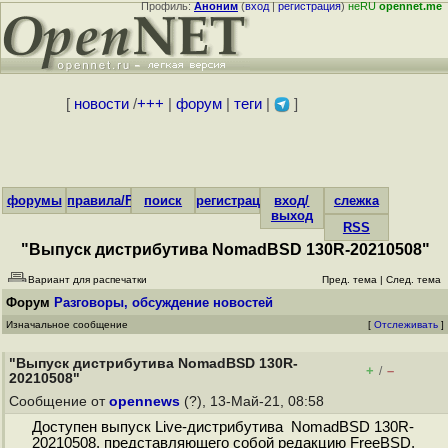
Профиль:
Аноним
(
вход
|
регистрация
)
неRU
opennet.me
[
новости
/
+++
|
форум
|
теги
|
]
форумы
правила/FAQ
поиск
регистрация
вход/
слежка
выход
RSS
"Выпуск дистрибутива NomadBSD 130R-20210508"
Вариант для распечатки
Пред. тема
|
След. тема
Форум
Разговоры, обсуждение новостей
Изначальное сообщение
[
Отслеживать
]
"Выпуск дистрибутива NomadBSD 130R-
+
–
/
20210508"
Сообщение от
opennews
(?), 13-Май-21, 08:58
Доступен выпуск Live-дистрибутива NomadBSD 130R-
20210508, представляющего собой редакцию FreeBSD,