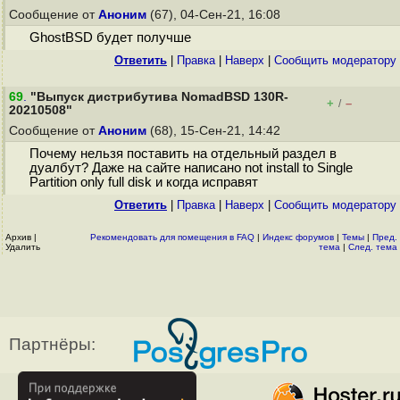
Сообщение от
Аноним
(67), 04-Сен-21, 16:08
GhostBSD будет получше
Ответить
|
Правка
|
Наверх
|
Cообщить модератору
69
.
"Выпуск дистрибутива NomadBSD 130R-
+
–
/
20210508"
Сообщение от
Аноним
(68), 15-Сен-21, 14:42
Почему нельзя поставить на отдельный раздел в
дуалбут? Даже на сайте написано not install to Single
Partition only full disk и когда исправят
Ответить
|
Правка
|
Наверх
|
Cообщить модератору
Архив
|
Рекомендовать для помещения в FAQ
|
Индекс форумов
|
Темы
|
Пред.
Удалить
тема
|
След. тема
Партнёры: