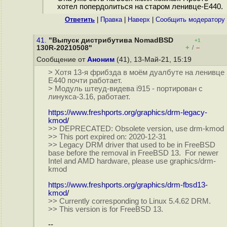
хотел попердолиться на старом ленивце-Е440.
Ответить
|
Правка
|
Наверх
|
Cообщить модератору
41.
"Выпуск дистрибутива NomadBSD
+1
+
–
130R-20210508"
/
Сообщение от
Аноним
(41), 13-Май-21, 15:19
> Хотя 13-я фрибзда в моём дуалбуте на ленивце
Е440 почти работает.
> Модуль штеуд-видева i915 - портирован с
линукса-3.16, работает.
https://www.freshports.org/graphics/drm-legacy-
kmod
/
>> DEPRECATED: Obsolete version, use drm-kmod
>> This port expired on: 2020-12-31
>> Legacy DRM driver that used to be in FreeBSD
base before the removal in FreeBSD 13. For newer
Intel and AMD hardware, please use graphics/drm-
kmod
https://www.freshports.org/graphics/drm-fbsd13-
kmod
/
>> Currently corresponding to Linux 5.4.62 DRM.
>> This version is for FreeBSD 13.
--