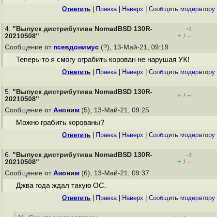
Ответить
|
Правка
|
Наверх
|
Cообщить модератору
4.
"Выпуск дистрибутива NomadBSD 130R-
+2
+
–
20210508"
/
Сообщение от
псевдонимус
(?), 13-Май-21, 09:19
Теперь-то я смогу ограбить корован не нарушая УК!
Ответить
|
Правка
|
Наверх
|
Cообщить модератору
5.
"Выпуск дистрибутива NomadBSD 130R-
+
–
/
20210508"
Сообщение от
Аноним
(5), 13-Май-21, 09:25
Можно грабить корованы?
Ответить
|
Правка
|
Наверх
|
Cообщить модератору
6.
"Выпуск дистрибутива NomadBSD 130R-
–1
+
–
20210508"
/
Сообщение от
Аноним
(6), 13-Май-21, 09:37
Джва года ждал такую ОС.
Ответить
|
Правка
|
Наверх
|
Cообщить модератору