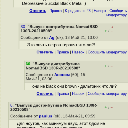
Depressive Suicidal Black Metal ;)
Ответить
|
Правка
|
К родителю #3
|
Наверх
|
Cообщить
модератору
30.
"Выпуск дистрибутива NomadBSD
–1
+
–
130R-20210508"
/
Сообщение от
Ag
(ok), 13-Май-21, 13:00
Это опять негров тиранят что-ли?!
Ответить
|
Правка
|
Наверх
|
Cообщить модератору
60
.
"Выпуск дистрибутива
+
–
/
NomadBSD 130R-20210508"
Сообщение от
Аноним
(60), 15-
Май-21, 03:06
они не black они brown - дальтоник что ли?
Ответить
|
Правка
|
Наверх
|
Cообщить модератору
8.
"Выпуск дистрибутива NomadBSD 130R-
+
–
/
20210508"
Сообщение от
paulus
(ok), 13-Май-21, 09:59
Для ноутов, как минимум двух, этот бдсм не