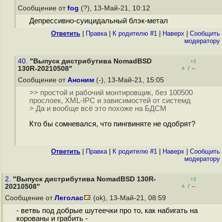
Сообщение от
fog
(?), 13-Май-21, 10:12
Депрессивно-суицидальный блэк-метал
Ответить
|
Правка
|
К родителю #1
|
Наверх
|
Cообщить
модератору
40.
"Выпуск дистрибутива NomadBSD
+2
+
–
130R-20210508"
/
Сообщение от
Аноним
(-), 13-Май-21, 15:05
>> простой и рабочий монтировщик, без 100500
прослоек, XML-IPC и зависимостей от системд
> Да и вообще всё это похоже на БДСМ
Кто бы сомневался, что пингвиняте не одобрят?
Ответить
|
Правка
|
К родителю #1
|
Наверх
|
Cообщить
модератору
2.
"Выпуск дистрибутива NomadBSD 130R-
+2
+
–
20210508"
/
Сообщение от
Леголас
(ok), 13-Май-21, 08:59
- ветвь под добрые шутеечки про то, как набигать на
корованы и грабить -