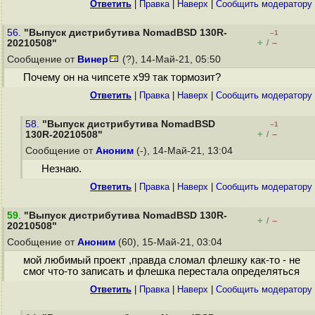
Ответить
|
Правка
|
Наверх
|
Cообщить модератору
56.
"Выпуск дистрибутива NomadBSD 130R-
–1
+
–
20210508"
/
Сообщение от
Винер
(?), 14-Май-21, 05:50
Почему он на чипсете x99 так тормозит?
Ответить
|
Правка
|
Наверх
|
Cообщить модератору
58.
"Выпуск дистрибутива NomadBSD
–1
+
–
130R-20210508"
/
Сообщение от
Аноним
(-), 14-Май-21, 13:04
Незнаю.
Ответить
|
Правка
|
Наверх
|
Cообщить модератору
59
.
"Выпуск дистрибутива NomadBSD 130R-
+
–
/
20210508"
Сообщение от
Аноним
(60), 15-Май-21, 03:04
мой любимый проект ,правда сломал флешку как-то - не
смог что-то записать и флешка перестала определяться
Ответить
|
Правка
|
Наверх
|
Cообщить модератору