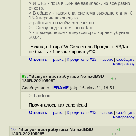
> И UFS - пока в 13-й не валилась, но всё равно
очково...
> В общем - такая она, система выходного дня. С
13-й версии наконец-то
> работает на моём железе, но...
> - Снизу под ядром - linux-kpi
> - В юзерспейсе - линуксатор с корнем убунты
20.04.
"Никогда Штирл^W Свидетель Правды о БЗДах
не был так близок к провалу!"©
Ответить
|
Правка
|
К родителю #13
|
Наверх
|
Cообщить
модератору
63
.
"Выпуск дистрибутива NomadBSD
+
–
/
130R-20210508"
Сообщение от
iFRAME
(ok), 16-Май-21, 19:51
>chainload
Прочиталось как canonicald
Ответить
|
Правка
|
К родителю #13
|
Наверх
|
Cообщить
модератору
10.
"Выпуск дистрибутива NomadBSD
+8
+
–
130R-20210508"
/