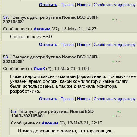
Ответить
|
Правка
|
Наверх
|
Cообщить модератору
37.
"Выпуск дистрибутива NomadBSD 130R-
+
–
/
20210508"
Сообщение от
Аноним
(37), 13-Май-21, 14:27
Опять Linux vs BSD
Ответить
|
Правка
|
Наверх
|
Cообщить модератору
53.
"Выпуск дистрибутива NomadBSD 130R-
–1
+
–
20210508"
/
Сообщение от
ИмяХ
(?), 13-Май-21, 18:08
Номер версии какой-то малоинформативный. Почему-то не
указаны время сборки, какой компилятор и какие флаги
были использованы, а так же диагональ монитора
разработчика.
Ответить
|
Правка
|
Наверх
|
Cообщить модератору
55.
"Выпуск дистрибутива NomadBSD
+1
+
–
130R-20210508"
/
Сообщение от
Аноним
(6), 13-Май-21, 22:15
Номер деревянного домика, кто караванщик...