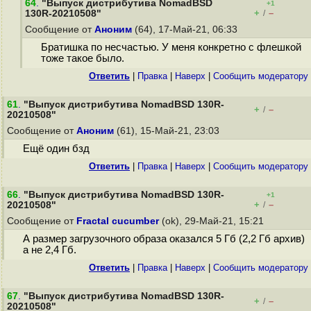
64
.
"Выпуск дистрибутива NomadBSD
+1
+
–
130R-20210508"
/
Сообщение от
Аноним
(64), 17-Май-21, 06:33
Братишка по несчастью. У меня конкретно с флешкой
тоже такое было.
Ответить
|
Правка
|
Наверх
|
Cообщить модератору
61
.
"Выпуск дистрибутива NomadBSD 130R-
+
–
/
20210508"
Сообщение от
Аноним
(61), 15-Май-21, 23:03
Ещё один бзд
Ответить
|
Правка
|
Наверх
|
Cообщить модератору
66
.
"Выпуск дистрибутива NomadBSD 130R-
+1
+
–
20210508"
/
Сообщение от
Fractal cucumber
(ok), 29-Май-21, 15:21
А размер загрузочного образа оказался 5 Гб (2,2 Гб архив)
а не 2,4 Гб.
Ответить
|
Правка
|
Наверх
|
Cообщить модератору
67
.
"Выпуск дистрибутива NomadBSD 130R-
+
–
/
20210508"