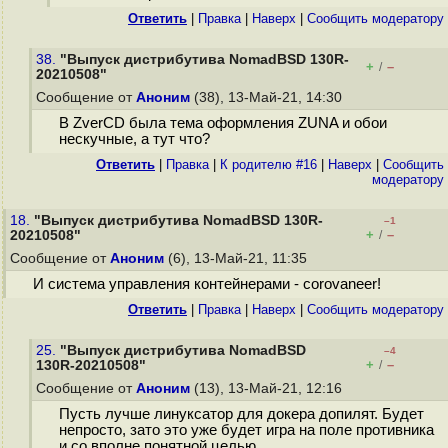
Ответить
|
Правка
|
Наверх
|
Cообщить модератору
38.
"Выпуск дистрибутива NomadBSD 130R-
+
–
/
20210508"
Сообщение от
Аноним
(38), 13-Май-21, 14:30
В ZverCD была тема оформления ZUNA и обои
нескучные, а тут что?
Ответить
|
Правка
|
К родителю #16
|
Наверх
|
Cообщить
модератору
18.
"Выпуск дистрибутива NomadBSD 130R-
–1
+
–
20210508"
/
Сообщение от
Аноним
(6), 13-Май-21, 11:35
И система управления контейнерами - corovaneer!
Ответить
|
Правка
|
Наверх
|
Cообщить модератору
25.
"Выпуск дистрибутива NomadBSD
–4
+
–
130R-20210508"
/
Сообщение от
Аноним
(13), 13-Май-21, 12:16
Пусть лучше линуксатор для докера допилят. Будет
непросто, зато это уже будет игра на поле противника
и со вполне понятной целью.