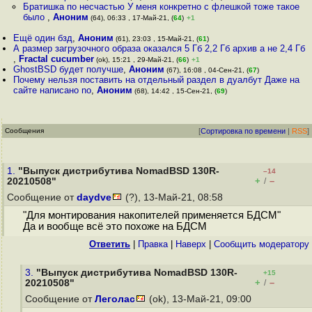
Братишка по несчастью У меня конкретно с флешкой тоже такое
было
,
Аноним
(64), 06:33 , 17-Май-21, (
64
)
+1
Ещё один бзд
,
Аноним
(61), 23:03 , 15-Май-21, (
61
)
А размер загрузочного образа оказался 5 Гб 2,2 Гб архив а не 2,4 Гб
,
Fractal cucumber
(ok), 15:21 , 29-Май-21, (
66
)
+1
GhostBSD будет получше
,
Аноним
(67), 16:08 , 04-Сен-21, (
67
)
Почему нельзя поставить на отдельный раздел в дуалбут Даже на
сайте написано no
,
Аноним
(68), 14:42 , 15-Сен-21, (
69
)
Сообщения
[
Сортировка по времени
|
RSS
]
1.
"Выпуск дистрибутива NomadBSD 130R-
–14
+
–
20210508"
/
Сообщение от
daydve
(?), 13-Май-21, 08:58
"Для монтирования накопителей применяется БДСМ"
Да и вообще всё это похоже на БДСМ
Ответить
|
Правка
|
Наверх
|
Cообщить модератору
3.
"Выпуск дистрибутива NomadBSD 130R-
+15
+
–
20210508"
/
Сообщение от
Леголас
(ok), 13-Май-21, 09:00