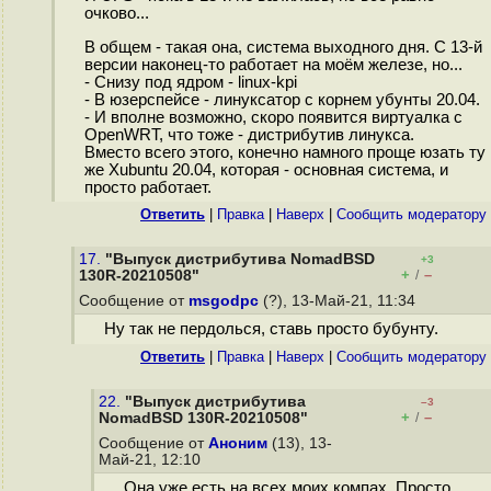
очково...
В общем - такая она, система выходного дня. С 13-й
версии наконец-то работает на моём железе, но...
- Снизу под ядром - linux-kpi
- В юзерспейсе - линуксатор с корнем убунты 20.04.
- И вполне возможно, скоро появится виртуалка с
OpenWRT, что тоже - дистрибутив линукса.
Вместо всего этого, конечно намного проще юзать ту
же Xubuntu 20.04, которая - основная система, и
просто работает.
Ответить
|
Правка
|
Наверх
|
Cообщить модератору
17.
"Выпуск дистрибутива NomadBSD
+3
+
–
130R-20210508"
/
Сообщение от
msgodpc
(?), 13-Май-21, 11:34
Ну так не пердолься, ставь просто бубунту.
Ответить
|
Правка
|
Наверх
|
Cообщить модератору
22.
"Выпуск дистрибутива
–3
+
–
NomadBSD 130R-20210508"
/
Сообщение от
Аноним
(13), 13-
Май-21, 12:10
Она уже есть на всех моих компах. Просто