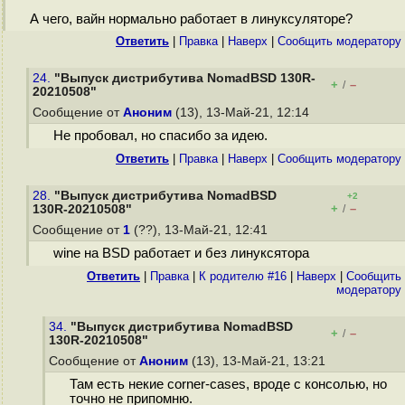
А чего, вайн нормально работает в линуксуляторе?
Ответить
|
Правка
|
Наверх
|
Cообщить модератору
24.
"Выпуск дистрибутива NomadBSD 130R-
+
–
/
20210508"
Сообщение от
Аноним
(13), 13-Май-21, 12:14
Не пробовал, но спасибо за идею.
Ответить
|
Правка
|
Наверх
|
Cообщить модератору
28.
"Выпуск дистрибутива NomadBSD
+2
+
–
130R-20210508"
/
Сообщение от
1
(??), 13-Май-21, 12:41
wine на BSD работает и без линуксятора
Ответить
|
Правка
|
К родителю #16
|
Наверх
|
Cообщить
модератору
34.
"Выпуск дистрибутива NomadBSD
+
–
/
130R-20210508"
Сообщение от
Аноним
(13), 13-Май-21, 13:21
Там есть некие corner-cases, вроде с консолью, но
точно не припомню.