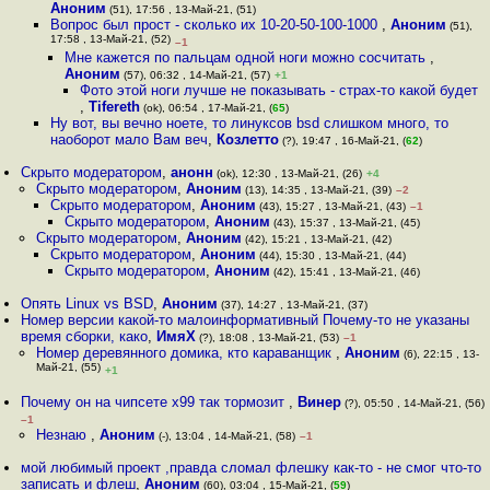
Аноним
(51), 17:56 , 13-Май-21, (51)
Вопрос был прост - сколько их 10-20-50-100-1000
,
Аноним
(51),
17:58 , 13-Май-21, (52)
–1
Мне кажется по пальцам одной ноги можно сосчитать
,
Аноним
(57), 06:32 , 14-Май-21, (57)
+1
Фото этой ноги лучше не показывать - страх-то какой будет
,
Tifereth
(ok), 06:54 , 17-Май-21, (
65
)
Ну вот, вы вечно ноете, то линуксов bsd слишком много, то
наоборот мало Вам веч
,
Козлетто
(?), 19:47 , 16-Май-21, (
62
)
Скрыто модератором
,
анонн
(ok), 12:30 , 13-Май-21, (26)
+4
Скрыто модератором
,
Аноним
(13), 14:35 , 13-Май-21, (39)
–2
Скрыто модератором
,
Аноним
(43), 15:27 , 13-Май-21, (43)
–1
Скрыто модератором
,
Аноним
(43), 15:37 , 13-Май-21, (45)
Скрыто модератором
,
Аноним
(42), 15:21 , 13-Май-21, (42)
Скрыто модератором
,
Аноним
(44), 15:30 , 13-Май-21, (44)
Скрыто модератором
,
Аноним
(42), 15:41 , 13-Май-21, (46)
Опять Linux vs BSD
,
Аноним
(37), 14:27 , 13-Май-21, (37)
Номер версии какой-то малоинформативный Почему-то не указаны
время сборки, како
,
ИмяХ
(?), 18:08 , 13-Май-21, (53)
–1
Номер деревянного домика, кто караванщик
,
Аноним
(6), 22:15 , 13-
Май-21, (55)
+1
Почему он на чипсете x99 так тормозит
,
Винер
(?), 05:50 , 14-Май-21, (56)
–1
Незнаю
,
Аноним
(-), 13:04 , 14-Май-21, (58)
–1
мой любимый проект ,правда сломал флешку как-то - не смог что-то
записать и флеш
,
Аноним
(60), 03:04 , 15-Май-21, (
59
)