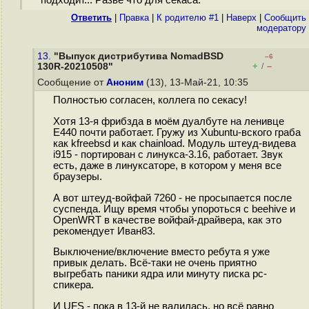
подходит... Разве что для секаса.
Ответить
|
Правка
|
К родителю #1
|
Наверх
|
Cообщить
модератору
13.
"Выпуск дистрибутива NomadBSD
–6
+
–
130R-20210508"
/
Сообщение от
Аноним
(13), 13-Май-21, 10:35
Полностью согласен, коллега по секасу!
Хотя 13-я фрибзда в моём дуалбуте на ленивце
Е440 почти работает. Гружу из Xubuntu-вского граба
как kfreebsd и как chainload. Модуль штеуд-видева
i915 - портирован с линукса-3.16, работает. Звук
есть, даже в линуксаторе, в котором у меня все
браузеры.
А вот штеуд-войфай 7260 - не просыпается после
суспенда. Ищу время чтобы упороться с beehive и
OpenWRT в качестве войфай-драйвера, как это
рекомендует Иван83.
Выключение/включение вместо ребута я уже
привык делать. Всё-таки не очень приятно
выгребать паники ядра или минуту писка рс-
спикера.
И UFS - пока в 13-й не валилась, но всё равно