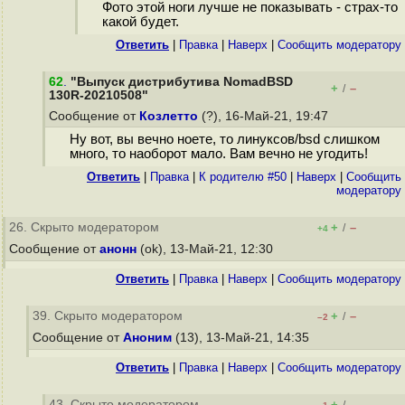
Фото этой ноги лучше не показывать - страх-то
какой будет.
Ответить
|
Правка
|
Наверх
|
Cообщить модератору
62
.
"Выпуск дистрибутива NomadBSD
+
–
/
130R-20210508"
Сообщение от
Козлетто
(?), 16-Май-21, 19:47
Ну вот, вы вечно ноете, то линуксов/bsd слишком
много, то наоборот мало. Вам вечно не угодить!
Ответить
|
Правка
|
К родителю #50
|
Наверх
|
Cообщить
модератору
26. Скрыто модератором
+
–
/
+4
Сообщение от
анонн
(ok), 13-Май-21, 12:30
Ответить
|
Правка
|
Наверх
|
Cообщить модератору
39. Скрыто модератором
+
–
/
–2
Сообщение от
Аноним
(13), 13-Май-21, 14:35
Ответить
|
Правка
|
Наверх
|
Cообщить модератору
43. Скрыто модератором
+
–