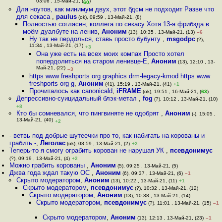
03:06 , 15-Май-21, (
)
60
Для ноутов, как минимум двух, этот бдсм не подходит Разве что
для секаса
,
paulus
(ok), 09:59 , 13-Май-21, (8)
Полностью согласен, коллега по секасу Хотя 13-я фрибзда в
моём дуалбуте на ленив
,
Аноним
(13), 10:35 , 13-Май-21, (13)
–6
Ну так не пердолься, ставь просто бубунту
,
msgodpc
(?),
11:34 , 13-Май-21, (17)
+3
Она уже есть на всех моих компах Просто хотел
попердолиться на старом ленивце-Е
,
Аноним
(13), 12:10 , 13-
Май-21, (22)
–3
https www freshports org graphics drm-legacy-kmod https www
freshports org g
,
Аноним
(41), 15:19 , 13-Май-21, (41)
+1
Прочиталось как canonicald
,
iFRAME
(ok), 19:51 , 16-Май-21, (
63
)
Депрессивно-суицидальный блэк-метал
,
fog
(?), 10:12 , 13-Май-21, (10)
+8
Кто бы сомневался, что пингвиняте не одобрят
,
Аноним
(-), 15:05 ,
13-Май-21, (40)
+2
- ветвь под добрые шутеечки про то, как набигать на корованы и
грабить -
,
Леголас
(ok), 08:59 , 13-Май-21, (2)
+2
Теперь-то я смогу ограбить корован не нарушая УК
,
псевдонимус
(?), 09:19 , 13-Май-21, (4)
+2
Можно грабить корованы
,
Аноним
(5), 09:25 , 13-Май-21, (5)
Джва года ждал такую ОС
,
Аноним
(6), 09:37 , 13-Май-21, (6)
–1
Скрыто модератором
,
Аноним
(13), 10:22 , 13-Май-21, (11)
+1
Скрыто модератором
,
псевдонимус
(?), 10:32 , 13-Май-21, (12)
Скрыто модератором
,
Аноним
(13), 10:38 , 13-Май-21, (14)
Скрыто модератором
,
псевдонимус
(?), 11:01 , 13-Май-21, (15)
–1
Скрыто модератором
,
Аноним
(13), 12:13 , 13-Май-21, (23)
–1