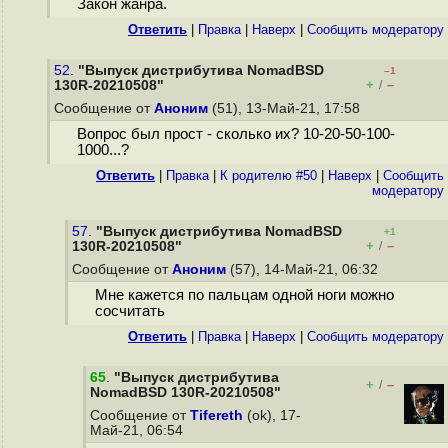
Закон жанра.
Ответить
|
Правка
|
Наверх
|
Cообщить модератору
52.
"Выпуск дистрибутива NomadBSD
–1
+
–
130R-20210508"
/
Сообщение от
Аноним
(51), 13-Май-21, 17:58
Вопрос был прост - сколько их? 10-20-50-100-
1000...?
Ответить
|
Правка
|
К родителю #50
|
Наверх
|
Cообщить
модератору
57.
"Выпуск дистрибутива NomadBSD
+1
+
–
130R-20210508"
/
Сообщение от
Аноним
(57), 14-Май-21, 06:32
Мне кажется по пальцам одной ноги можно
сосчитать
Ответить
|
Правка
|
Наверх
|
Cообщить модератору
65
.
"Выпуск дистрибутива
+
–
/
NomadBSD 130R-20210508"
Сообщение от
Tifereth
(ok), 17-
Май-21, 06:54