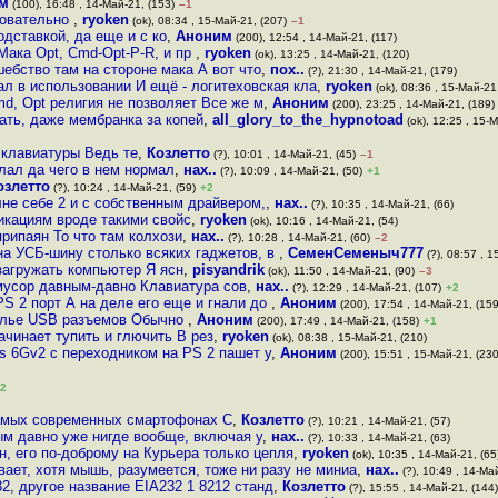
м
(100), 16:48 , 14-Май-21, (153)
–1
новательно
,
ryoken
(ok), 08:34 , 15-Май-21, (207)
–1
дставкой, да еще и с ко
,
Аноним
(200), 12:54 , 14-Май-21, (117)
Мака Opt, Cmd-Opt-P-R, и пр
,
ryoken
(ok), 13:25 , 14-Май-21, (120)
шебство там на стороне мака А вот что
,
пох..
(?), 21:30 , 14-Май-21, (179)
ал в использовании И ещё - логитеховская кла
,
ryoken
(ok), 08:36 , 15-Май-21
d, Opt религия не позволяет Все же м
,
Аноним
(200), 23:25 , 14-Май-21, (189)
ать, даже мембранка за копей
,
all_glory_to_the_hypnotoad
(ok), 12:25 , 15-
 клавиатуры Ведь те
,
Козлетто
(?), 10:01 , 14-Май-21, (45)
–1
елал да чего в нем нормал
,
нах..
(?), 10:09 , 14-Май-21, (50)
+1
озлетто
(?), 10:24 , 14-Май-21, (59)
+2
лне себе 2 и с собственным драйвером,
,
нах..
(?), 10:35 , 14-Май-21, (66)
фикациям вроде такими свойс
,
ryoken
(ok), 10:16 , 14-Май-21, (54)
 припаян То что там колхози
,
нах..
(?), 10:28 , 14-Май-21, (60)
–2
на УСБ-шину столько всяких гаджетов, в
,
СеменСеменыч777
(?), 08:57 , 1
загружать компьютер Я ясн
,
pisyandrik
(ok), 11:50 , 14-Май-21, (90)
–3
мусор давным-давно Клавиатура сов
,
нах..
(?), 12:29 , 14-Май-21, (107)
+2
S 2 порт А на деле его еще и гнали до
,
Аноним
(200), 17:54 , 14-Май-21, (159
силье USB разъемов Обычно
,
Аноним
(200), 17:49 , 14-Май-21, (158)
+1
ачинает тупить и глючить В рез
,
ryoken
(ok), 08:38 , 15-Май-21, (210)
s 6Gv2 с переходником на PS 2 пашет у
,
Аноним
(200), 15:51 , 15-Май-21, (230
2
самых современных смартофонах С
,
Козлетто
(?), 10:21 , 14-Май-21, (57)
ным давно уже нигде вообще, включая у
,
нах..
(?), 10:33 , 14-Май-21, (63)
н, его по-доброму на Курьера только цепля
,
ryoken
(ok), 10:35 , 14-Май-21, (65
вает, хотя мышь, разумеется, тоже ни разу не миниа
,
нах..
(?), 10:49 , 14-Май
2, другое название EIA232 1 8212 станд
,
Козлетто
(?), 15:55 , 14-Май-21, (144)