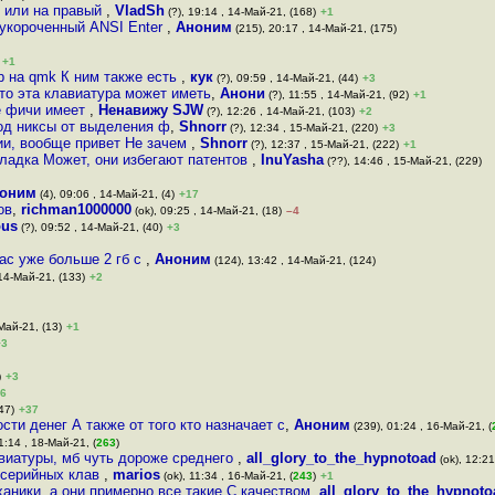
й или на правый
,
VladSh
(?), 19:14 , 14-Май-21, (168)
+1
 укороченный ANSI Enter
,
Аноним
(215), 20:17 , 14-Май-21, (175)
+1
р на qmk К ним также есть
,
кук
(?), 09:59 , 14-Май-21, (44)
+3
-то эта клавиатура может иметь
,
Анони
(?), 11:55 , 14-Май-21, (92)
+1
ые фичи имеет
,
Ненавижу SJW
(?), 12:26 , 14-Май-21, (103)
+2
 под никсы от выделения ф
,
Shnorr
(?), 12:34 , 15-Май-21, (220)
+3
нии, вообще привет Не зачем
,
Shnorr
(?), 12:37 , 15-Май-21, (222)
+1
кладка Может, они избегают патентов
,
InuYasha
(??), 14:46 , 15-Май-21, (229)
оним
(4), 09:06 , 14-Май-21, (4)
+17
ов
,
richman1000000
(ok), 09:25 , 14-Май-21, (18)
–4
us
(?), 09:52 , 14-Май-21, (40)
+3
час уже больше 2 гб с
,
Аноним
(124), 13:42 , 14-Май-21, (124)
 14-Май-21, (133)
+2
Май-21, (13)
+1
+3
)
+3
6
47)
+37
ости денег А также от того кто назначает с
,
Аноним
(239), 01:24 , 16-Май-21, (
1:14 , 18-Май-21, (
263
)
виатуры, мб чуть дороже среднего
,
all_glory_to_the_hypnotoad
(ok), 12:21
 серийных клав
,
marios
(ok), 11:34 , 16-Май-21, (
243
)
+1
аники, а они примерно все такие С качеством
,
all_glory_to_the_hypnoto