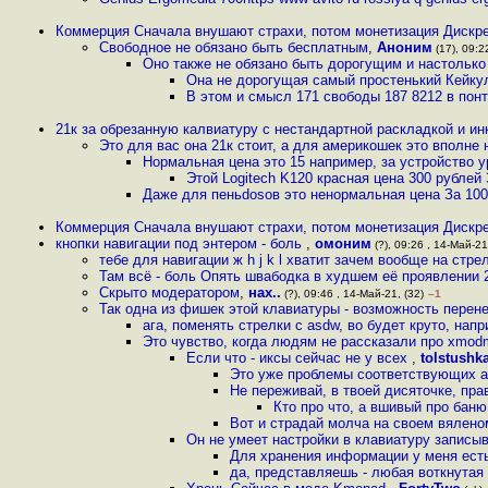
Коммерция Сначала внушают страхи, потом монетизация Дискр
Свободное не обязано быть бесплатным
,
Аноним
(17), 09:2
Оно также не обязано быть дорогущим и настолько 
Она не дорогущая самый простенький Кейкул
В этом и смысл 171 свободы 187 8212 в пон
21к за обрезанную калвиатуру с нестандартной раскладкой и и
Это для вас она 21к стоит, а для америкошек это вполне
Нормальная цена это 15 например, за устройство у
Этой Logitech K120 красная цена 300 рубле
Даже для пеньdosов это ненормальная цена За 100
Коммерция Сначала внушают страхи, потом монетизация Дискр
кнопки навигации под энтером - боль
,
омоним
(?), 09:26 , 14-Май-21
тебе для навигации ж h j k l хватит зачем вообще на стр
Там всё - боль Опять швaбодка в худшем её проявлении 2
Скрыто модератором
,
нах..
(?), 09:46 , 14-Май-21, (32)
–1
Так одна из фишек этой клавиатуры - возможность перене
ага, поменять стрелки с asdw, во будет круто, нап
Это чувство, когда людям не рассказали про xmo
Если что - иксы сейчас не у всех
,
tolstushk
Это уже проблемы соответствующих а
Не переживай, в твоей дисяточке, прав
Кто про что, а вшивый про бан
Вот и страдай молча на своем вялен
Он не умеет настройки в клавиатуру записы
Для хранения информации у меня ест
да, представляешь - любая воткнутая