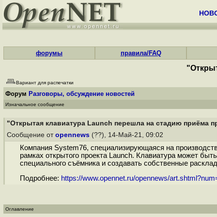
НОВ
форумы
правила/FAQ
"Открыт
Вариант для распечатки
Форум
Разговоры, обсуждение новостей
Изначальное сообщение
"Открытая клавиатура Launch перешла на стадию приёма п
Сообщение от
opennews
(??), 14-Май-21, 09:02
Компания System76, специализирующаяся на производстве 
рамках открытого проекта Launch. Клавиатура может быт
специального съёмника и создавать собственные расклад
Подробнее:
https://www.opennet.ru/opennews/art.shtml?nu
Оглавление