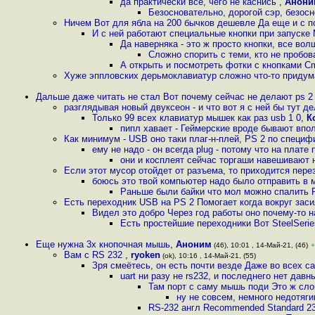
да практически все, чего не каснись
,
Анони
Безосновательно, дорогой сэр, безос
Ничем Вот для ябла на 200 бычков дешевле Да еще и с по
И с ней работают специальные кнопки при запуске 
Да наверняка - это ж просто кнопки, все вол
Сложно спорить с теми, кто не пробов
А открыть и посмотреть фотки с кнопками Cm
Хуже эппловских дерьмоклавиатур сложно что-то придум
Дальше даже читать не стал Вот почему сейчас не делают ps 2
разглядывая новый двуксеон - и что вот я с ней бы тут д
Только 99 всех клавиатур мышек как раз usb 1 0
,
К
пипл хавает - Геймерские вроде бывают впо
Как минимум - USB оно таки плаг-н-плей, PS 2 по специ
ему не надо - он всегда plug - потому что на плате
они и косплеят сейчас торгаши навешивают 
Если этот мусор отойдет от разъема, то приходится пере
боюсь это твой компьютер надо было отправить в 
Раньше были байки что мол можно спалить P
Есть переходник USB на PS 2 Помогает когда вокруг за
Видел это добро Через год работы оно почему-то н
Есть простейшие переходники Вот SteelSerie
Еще нужна 3х кнопочная мышь
,
Аноним
(46), 10:01 , 14-Май-21, (46)
+
Вам с RS 232
,
ryoken
(ok), 10:16 , 14-Май-21, (55)
Зря смеётесь, он есть почти везде Даже во всех 
uart ни разу не rs232, и последнего нет дав
Там порт с саму мышь поди Это ж сло
ну не совсем, немного недотяги
RS-232 англ Recommended Standard 23