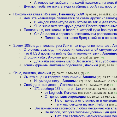
А теперь как выбрать, на какой нажимать, на левы
Думаю, чтобы не пихать туда стабилизатор А так, просто
Прикольная клава Яб взял
,
Ненавижу SJW
(?), 09:03 , 14-Май-21, (2)
Чем эта клавиатура отличается от сотен других клавиату
В каждой клавиатуре есть что-то не так И для кого
Я не знаю чем эта круче другой Просто прикольн
Полная х-ня, нет клавиши Insert, с которой куча hotkeys
Ctrl Alt слева и справа в незеркальном расположе
Полностью согласен Бред какой-то а не рас
Зачем 10Gb s для клавиатуры Или я так медленно печатаю
,
Ан
Это очень важно для игроков и пользователей симулятор
что б USB порты на ней не были тормознутыми
,
Anonimo
Это для хаба
,
Аноним
(104), 12:28 , 14-Май-21, (104)
+1
Для хаба это очень мало Это всего 1 гб с, усб сей
Гонять фреймы анимации подсветки
,
Аноним
(133), 14:28 ,
Ясно, понятно
,
Аноним
(5), 09:07 , 14-Май-21, (5)
+19
Им это ещё на корпусе сэкономили
,
Аноним
(13), 09:17 , 14-
И нумпада нету
,
Аноним
(127), 13:55 , 14-Май-21, (127)
Свобода стоит денег
,
Леголас
(ok), 09:17 , 14-Май-21, (14)
+1
171 свобода 187 от чего
,
Lex
(??), 09:43 , 14-Май-21, (30
от Logitech
,
Леголас
(ok), 09:47 , 14-Май-21, (34)
+1
От денег
,
мимопроходил
(?), 10:02 , 14-Май-21, (
Не от денег, а от стоимости и ликвидн
ты у нас сегодня шутник
,
leibniz
(ok), 1
Это примерная стоимость любой механической кла
Не любой, это уже топовый уровень цен для
Нет, это стоимость мелкосерийной мех