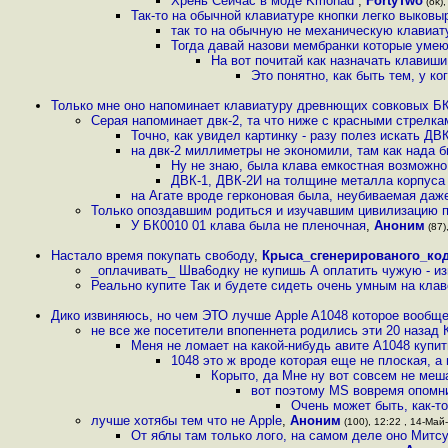
Хрень Сейчас в моде Kmonad
,
FortyTwo
(ok),
Так-то на обычной клавиатуре кнопки легко выков
так то на обычную не механическую клавиат
Тогда давай назови мембранки которые умею
На вот почитай как назначать клавиш
Это понятно, как быть тем, у к
Только мне оно напоминает клавиатуру древнющих совковых Б
Серая напоминает двк-2, та что ниже с красными стрелка
Точно, как увидел картинку - разу полез искать 
на двк-2 миллиметры не экономили, там как нада б
Ну не знаю, была клава емкостная возможно 
ДВК-1, ДВК-2И на толщине металла корпуса
на Агате вроде герконовая была, неубиваемая даж
Только опоздавшим родиться и изучавшим цивилизацию п
У БК0010 01 клава была не пленочная
,
Аноним
(87)
Настало время покупать свободу
,
Крыса_сгенерированого_ко
_оплачивать_ Шва6одку не купишь А оплатить чужую - изв
Реально купите Так и будете сидеть очень умным на клав
Дико извиняюсь, но чем ЭТО лучше Apple A1048 которое вообще
не все же посетители впопеннета родились эти 20 назад 
Меня не ломает на какой-нибудь авите А1048 купить
1048 это ж вроде которая еще не плоская, а 
Корыто, да Мне ну вот совсем не мешае
вот поэтому MS вовремя опомни
Очень может быть, как-т
лучше хотябы тем что не Apple
,
Аноним
(100), 12:22 , 14-Май-
От яблы там только лого, на самом деле оно Митсу