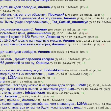
едитация идеи свободно
,
Аноним
(12), 09:15 , 14-Май-21, (12)
+6
2 , 14-Май-21, (17)
убогим, как вот этот образчик
,
Прохожий
(??), 01:48 , 15-Май-21, (196)
+3
ьт стоит 1000 долларов И на эту клавиа
,
Аноним
(223), 12:53 , 15-Май-21, (22
тах Ты вынужден переплачивать,
,
Тот_Самый_Анонимус
(?), 23:15 , 15-Май
нклюзив-лампочками С
,
Аноним
(16), 09:20 , 14-Май-21, (16)
+10
 нормальная цена
,
диванныйвоин
(?), 10:30 , 14-Май-21, (61)
–4
ровня Logitech K120 Если теб
,
Ложечка
(?), 17:12 , 14-Май-21, (155)
+3
й За 15 бачей можно полноценную механи
,
Аноним
(200), 23:15 , 14-Май-21, (18
 у них там можно взять полнораз
,
Аноним
(16), 12:34 , 15-Май-21, (221)
–1
едитация идеи свободно
,
Аноним
(12), 09:26 , 14-Май-21, (19)
+3
, (21)
+4
елки жать
,
фанат перловки когдато
(?), 09:41 , 14-Май-21, (27)
+3
85 долларей за это чу
,
Онаним
(?), 09:43 , 14-Май-21, (29)
+6
сти кнопки по своему вкусу
,
tolstushka.ru
(ok), 09:48 , 14-Май-21, (35)
+1
ример Куда ты их перенесешь ,
,
нах..
(?), 10:11 , 14-Май-21, (51)
+1
dmap
,
L29Ah
(ok), 12:04 , 14-Май-21, (96)
+3
a.ru
(ok), 12:47 , 14-Май-21, (113)
+1
дептов Раскладку можно и на уровне ядра попра
,
L29Ah
(ok), 13:39 , 14-Май-
да, layout editor выпилен, и заботливо удал
,
нах..
(?), 15:43 , 14-Май-21, (142)
ю, это мы знаем
,
tolstushka.ru
(ok), 16:40 , 14-Май-21, (151)
+3
ом
,
Аноним
(-), 19:41 , 14-Май-21, (173)
+1
вать, прикинь
,
Аноним
(148), 16:30 , 14-Май-21, (148)
ь более подходящие устройства, чем клавиатура
,
L29Ah
(ok), 17:01 , 14-Май
 туда клавиатура их молча будут использовать
,
пох..
(?), 21:29 , 14-Май-21, 