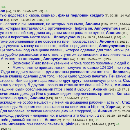
+44
oon
(ok), 09:05 , 14-Май-21, (3)
+6
татью додстера с хабра, кошмар
,
фанат перловки когдато
(?), 09:38 , 14-Май
ри
(ok), 12:25 , 14-Май-21, (102)
+2
г - легаси с пишмашинок, на которых оно было
,
Аноним
(110), 12:43 , 14-Май
rum, который поставлялся с ортолинейной Нифига он
,
Annoynymous
(ok), 1
 нужен меньший ход длина хода при смене ряда и не нужно
,
Аноним
(110),
руки и перестань нести чушь
,
Annoynymous
(ok), 16:09 , 14-Май-21, (146)
+5
 тоже ортолинейные и не совсем из плеч произрастают
,
Аноним
(-), 19:31 
адо улучшать капчу на опеннете, роботы продираются
,
Annoynymous
(ok
ьцы заточены под смещение клавиш, которое сделано для того, чтобы ра
аз удобно расположите на столе, с учетом эргономики, и взгляните на с
А может, он школьник
,
Annoynymous
(ok), 13:33 , 15-Май-21, (226)
Возможно У них плечи узенькие и пока просто проблемы людей с
Можно плотно прижать локти, получив те самые 124 124 , но тогд
Судя по сдвигу клавиш - руки должны располагаться вот так
,
fidoman
(
ние клавиш сделано для того, чтобы было удобно печатать Печатную 
стороны Или вы руки параллельно друг другу перпендикулярно кла
,
Cra
в одну сторону В другую - равно на столько же больший 2 На к
,
ммнюм
шинки были ортолинейными https i redd it 82p6jvc
,
Аноним
(143), 15:47 , 1
лючительно дома да Или с умным видом подключаешь ортолине
,
Конста
ючительно дома
,
Аноним
(143), 18:38 , 14-Май-21, (165)
раскладки не особо мешают - у меня на домашней рабочей часть кл
,
Craz
елосипеды Но время все расставило на свои места https m
,
Урри
(ok), 20:2
 Для человека, вслепую набирающему на staggered, н
,
Аноним
(215), 20:08
дымоход удобнее - непревычно, и многим это больно,
,
z
(??), 01:20 , 15-Май-2
м тебе длинный энтер ты
,
Анони
(?), 11:53 , 14-Май-21, (91)
+1
хать мизинцем при слепой печати А
,
pkdr
(ok), 16:12 , 14-Май-21, (147)
+6
(192)
+2