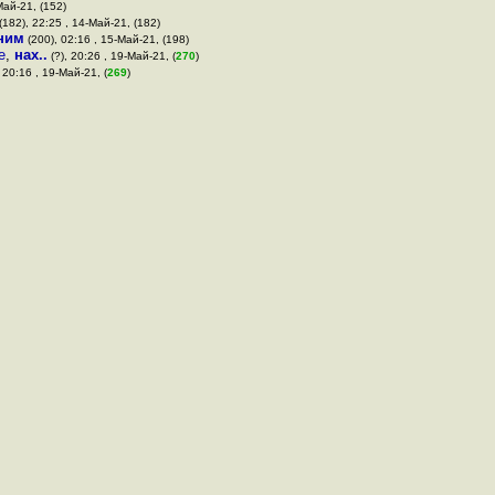
Май-21, (152)
(182), 22:25 , 14-Май-21, (182)
ним
(200), 02:16 , 15-Май-21, (198)
е
,
нах..
(?), 20:26 , 19-Май-21, (
270
)
 20:16 , 19-Май-21, (
269
)