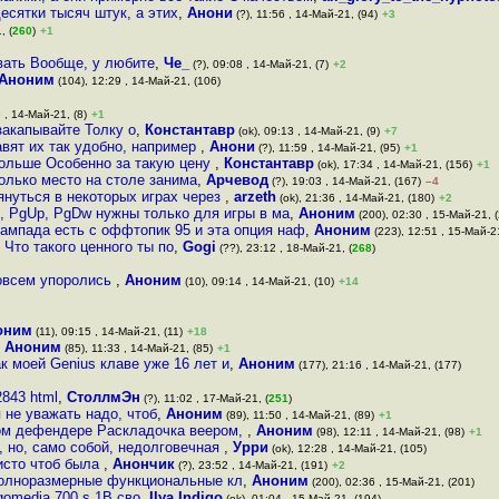
есятки тысяч штук, а этих
,
Анони
(?), 11:56 , 14-Май-21, (94)
+3
, (
260
)
+1
вать Вообще, у любите
,
Че_
(?), 09:08 , 14-Май-21, (7)
+2
Аноним
(104), 12:29 , 14-Май-21, (106)
 , 14-Май-21, (8)
+1
закапывайте Толку о
,
Константавр
(ok), 09:13 , 14-Май-21, (9)
+7
вят их так удобно, например
,
Анони
(?), 11:59 , 14-Май-21, (95)
+1
больше Особенно за такую цену
,
Константавр
(ok), 17:34 , 14-Май-21, (156)
+1
олько место на столе занима
,
Арчевод
(?), 19:03 , 14-Май-21, (167)
–4
януться в некоторых играх через
,
arzeth
(ok), 21:36 , 14-Май-21, (180)
+2
, PgUp, PgDw нужны только для игры в ма
,
Аноним
(200), 02:30 , 15-Май-21, 
мпада есть с оффтопик 95 и эта опция наф
,
Аноним
(223), 12:51 , 15-Май-2
Что такого ценного ты по
,
Gogi
(??), 23:12 , 18-Май-21, (
268
)
Совсем упоролись
,
Аноним
(10), 09:14 , 14-Май-21, (10)
+14
оним
(11), 09:15 , 14-Май-21, (11)
+18
,
Аноним
(85), 11:33 , 14-Май-21, (85)
+1
к моей Genius клаве уже 16 лет и
,
Аноним
(177), 21:16 , 14-Май-21, (177)
2843 html
,
СтоллмЭн
(?), 11:02 , 17-Май-21, (
251
)
 не уважать надо, чтоб
,
Аноним
(89), 11:50 , 14-Май-21, (89)
+1
ком дефендере Раскладочка веером,
,
Аноним
(98), 12:11 , 14-Май-21, (98)
+1
, но, само собой, недолговечная
,
Урри
(ok), 12:28 , 14-Май-21, (105)
чисто чтоб была
,
Анончик
(?), 23:52 , 14-Май-21, (191)
+2
 полноразмерные функциональные кл
,
Аноним
(200), 02:36 , 15-Май-21, (201)
rgomedia 700 s 1В сво
,
Ilya Indigo
(ok), 01:04 , 15-Май-21, (194)