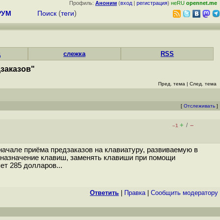
Профиль:
Аноним
(
вход
|
регистрация
)
неRU
opennet.me
РУМ
Поиск
(
теги
)
д
слежка
RSS
заказов"
Пред. тема
|
След. тема
[
Отслеживать
]
+
–
/
–1
начале приёма предзаказов на клавиатуру, развиваемую в
 назначение клавиш, заменять клавиши при помощи
т 285 долларов...
Ответить
|
Правка
|
Cообщить модератору