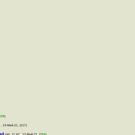
239
)
 , 15-Май-21, (217)
ad
(ok), 11:42 , 17-Май-21, (
253
)