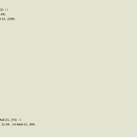
32)
+1
149)
-21, (188)
Май-21, (74)
–1
, 11:49 , 14-Май-21, (88)