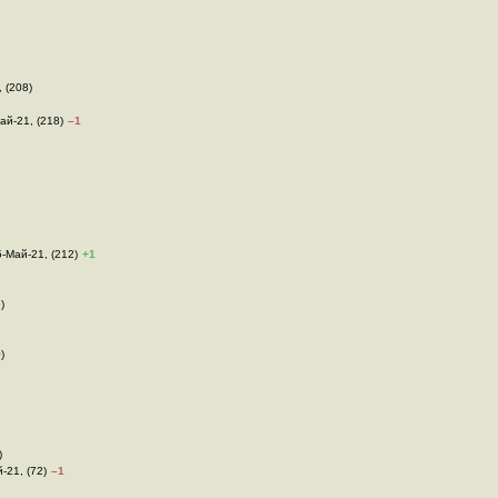
, (208)
Май-21, (218)
–1
5-Май-21, (212)
+1
)
)
)
-21, (72)
–1