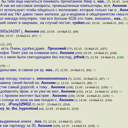
 бы тебе еще научиться понимать прочитанное Умер э
,
нах..
(?), 16:45 , 14-
 А как же кассовые аппараты, промышленные компьютеры, вся
,
Аноним
т используют чтобы общаться с железками, которые только так и
,
Ано
чкой вас Нет давно таких железок, да и модемов в общепринятом смысл
ыл никогда популярен, там все больше 422й это тоже, внезапно,
,
нах..
(?),
шей лежит в закромах, на случай постап
,
ryoken
(ok), 10:34 , 14-Май-21, (64)
–1
06f0a34d397 j
,
Аноним
(46), 10:04 , 14-Май-21, (49)
69), 10:37 , 14-Май-21, (67)
+2
-21, (75)
а есть Очень удобно,даже
,
Прохожий
(??), 02:10 , 15-Май-21, (197)
пофиг Тянет уже на клавиши изго
,
Аноним
(200), 02:25 , 15-Май-21, (199)
то у меня были светодиодики без послед
,
jrthwk
(?), 21:54 , 16-Май-21, (
248
)
 (76)
+1
 деньгами, в самом уж кр
,
нах..
(?), 11:55 , 14-Май-21, (93)
+1
мир походу поехал к
,
omnomnomnuos
(?), 12:04 , 14-Май-21, (97)
+3
замену своей белой но
,
Аноним
(-), 12:19 , 14-Май-21, (99)
+6
стик самый дорогой, к тому
,
Аноним
(109), 12:40 , 14-Май-21, (109)
+2
 добавлять бром, и он уже не жел
,
Аноним
(132), 14:11 , 14-Май-21, (131)
+1
то с бромом желтеет быстрее
,
Аноним
(109), 15:58 , 14-Май-21, (145)
+1
 солнце из окна на нее полдня с
,
Аноним
(-), 14:34 , 14-Май-21, (134)
нету
,
iPony129412
(?), 04:57 , 15-Май-21, (204)
lory_to_the_hypnotoad
(ok), 12:28 , 15-Май-21, (219)
е выдвижные ножки
,
пох.
(?), 12:24 , 14-Май-21, (101)
 как гирлянду за 30
,
Аноним
(109), 12:37 , 14-Май-21, (108)
+2