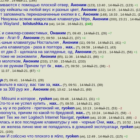
 22:49 , 14-Май-21, (184)
ыриваются с помощью плоской отвер
,
Аноним
(123), 13:40 , 14-Май-21, (123)
+1
уру кейкапы на любой вкус и разных цвет
,
Аноним
(132), 14:15 , 14-Май-21, (1
т запоминать переназначенные кнопки в с
,
Аноним
(148), 16:33 , 14-Май-21, (
и Ненужны всякие макросовые клавиатуры https
,
Аноним
(200), 23:21 , 14-Май
ого Wayland
,
tolstushka.ru
(ok), 14:34 , 16-Май-21, (
245
)
К и синклер-совместимых
,
Онаним
(?), 09:40 , 14-Май-21, (26)
+7
ми - Агат-9
,
Амоним
(?), 09:50 , 14-Май-21, (37)
+4
ДВК-шные клавиатуры Ностальгия
,
Аноним
(11), 09:54 , 14-Май-21, (41)
+2
ыла клавиатура - раза в полтора
,
нах..
(?), 09:58 , 14-Май-21, (43)
от двк-3 - щелкала на загляденье, од
,
Амоним
(?), 10:21 , 14-Май-21, (56)
+1
 тоже не экономили
,
Аноним
(85), 11:36 , 14-Май-21, (86)
+2
е молотком
,
Аноним
(233), 17:00 , 15-Май-21, (233)
о ее руинам Причем тут бк
,
нах..
(?), 09:50 , 14-Май-21, (38)
–1
, 11:37 , 14-Май-21, (87)
+2
да
(?), 09:41 , 14-Май-21, (28)
ольте в кассу, вас там за
,
нах..
(?), 09:51 , 14-Май-21, (39)
е за 300 рур же
,
Аноним
(69), 10:42 , 14-Май-21, (69)
 Mitsumi и которое
,
ryoken
(ok), 09:46 , 14-Май-21, (31)
+3
Кто-то и не успел купить
,
нах..
(?), 09:55 , 14-Май-21, (42)
 ну и по работе - претензий не
,
ryoken
(ok), 10:13 , 14-Май-21, (53)
–2
изогнута, причем по какой-то бредовой
,
нах..
(?), 10:24 , 14-Май-21, (58)
–1
т Тех же лет Logitech Internet Navigat
,
ryoken
(ok), 10:38 , 14-Май-21, (68)
–2
лась и все последние клавиатуры у нее - чорные Они
,
нах..
(?), 10:52 , 14-
о их железа лично мне не попадалось в домшней эксплуатаци
,
ryoken
(ok)
21, (100)
ми И собссно что плохого в ябло
,
ryoken
(ok), 12:49 , 14-Май-21, (115)
+2