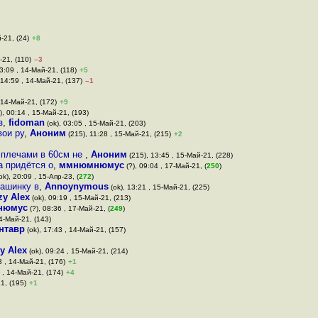
-21, (24)
+8
-21, (110)
–3
3:09 , 14-Май-21, (118)
+5
 14:59 , 14-Май-21, (137)
–1
, 14-Май-21, (172)
+9
), 00:14 , 15-Май-21, (193)
з
,
fidoman
(ok), 03:05 , 15-Май-21, (203)
вои ру
,
Аноним
(215), 11:28 , 15-Май-21, (215)
+2
 плечами в 60см не
,
Аноним
(215), 13:45 , 15-Май-21, (228)
а придётся о
,
ммнюмнюмус
(?), 09:04 , 17-Май-21, (
250
)
ok), 20:09 , 15-Апр-23, (
272
)
машинку в
,
Annoynymous
(ok), 13:21 , 15-Май-21, (225)
zy Alex
(ok), 09:19 , 15-Май-21, (213)
нюмус
(?), 08:36 , 17-Май-21, (
249
)
4-Май-21, (143)
нтавр
(ok), 17:43 , 14-Май-21, (157)
y Alex
(ok), 09:24 , 15-Май-21, (214)
3 , 14-Май-21, (176)
+1
 , 14-Май-21, (174)
+4
1, (195)
+1