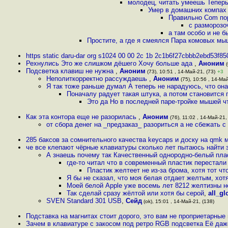
молодец, читать умеешь Теперь
Умер в домашних компах
Правильно Com пор
с разморозо
а там особо и не б
Простите, а где я смеялся Пара комовых мы
https static daru-dar org s1024 00 00 2c 1b 2c1b6f27cbbb2ebd53f85
Рехнулись Это же слишком дёшего Хочу больше ада
,
Аноним
(
Подсветка клавиш не нужна
,
Аноним
(73), 10:51 , 14-Май-21, (73)
+3
Неполиткорректно рассуждаешь
,
Аноним
(75), 10:56 , 14-Май
Я так тоже раньше думал А теперь не нарадуюсь, что он
Поначалу радует такая штука, а потом становится 
Это да Но в последней паре-тройке мышей ч
Как эта контора еще не разорилась
,
Аноним
(76), 11:02 , 14-Май-21,
от сбора денег на _предзаказ_ разориться а не сбежать с
285 баксов за сомнительного качества keycaps и доску на qmk 
че все клепают чёрные клавиатуры сколько лет пытаюсь найти 
А знаешь почему так Качественный однородно-белый пла
где-то читал что в современный пластик перестали
Пластик желтеет не из-за брома, хотя тот ч
Я бы не сказал, что моя белая отдает желтым, хотя
Моей белой Apple уже восемь лет 8212 желтизны 
Так сделай сразу жёлтой или хотя бы серой
,
all_g
SVEN Standard 301 USB
,
Сейд
(ok), 15:01 , 14-Май-21, (138)
Подставка на магнитах стоит дорого, это вам не проприетарны
Зачем в клавиатуре с закосом под ретро RGB подсветка Её даже