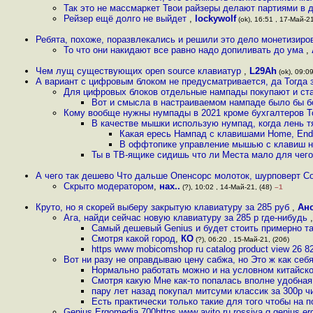
Так это не массмаркет Твои райзеры делают партиями в д
Рейзер ещё долго не выйдет
,
lockywolf
(ok), 16:51 , 17-Май-21
Ребята, похоже, поразвлекались и решили это дело монетизиро
То что они накидают все равно надо допиливать до ума
,
Чем лущ существующих open source клавиатур
,
L29Ah
(ok), 09:09
А вариант с цифровым блоком не предусматривается, да Тогда 
Для цифровых блоков отдельные нампады покупают и ста
Вот и смысла в настраиваемом нампаде было бы 
Кому вообще нужны нумпады в 2021 кроме бухгалтеров Т
В качестве мышки использую нумпад, когда лень т
Какая ересь Нампад с клавишами Home, End
В оффтопике управление мышью с клавиш на
Ты в ТВ-ящике сидишь что ли Места мало для чего 
А чего так дешево Что дальше Опенсорс молоток, шурповерт 
Скрыто модератором
,
нах..
(?), 10:02 , 14-Май-21, (48)
–1
Круто, но я скорей выберу закрытую клавиатуру за 285 руб
,
Ан
Ага, найди сейчас новую клавиатуру за 285 р где-нибудь
Самый дешевый Genius и будет стоить примерно та
Смотря какой город
,
КО
(?), 06:20 , 15-Май-21, (206)
https www mobicomshop ru catalog product view 26 8
Вот ни разу не оправдываю цену сабжа, но Это ж как себя
Нормально работать можно и на условном китайс
Смотря какую Мне как-то попалась вполне удобная
пару лет назад покупал митсуми классик за 300р 
Есть практически только такие для того чтобы на
Genius Ergomedia 700https www avito ru rossiya q genius e