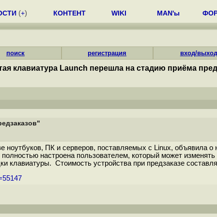
ОСТИ
(
+
)
КОНТЕНТ
WIKI
MAN'ы
ФО
поиск
регистрация
вход/выхо
ая клавиатура Launch перешла на стадию приёма пред
редзаказов"
ноутбуков, ПК и серверов, поставляемых с Linux, объявила о 
ь полностью настроена пользователем, который может изменять
ки клавиатуры. Стоимость устройства при предзаказе составляе
m=55147