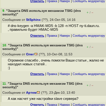
Ответить
|
Правка
|
Наверх
|
Cообщить модератору
9
.
"Защита DNS используя механизм TSIG (dns
+
–
/
security)"
Сообщение от
StSphinx
(??), 24-Окт-05, 14:16
# dns-keygen -a HMAK-MD5 -b 128 -n HOST ny-ti.daun.ru.
, правильно будет HMAC-MD5
Ответить
|
Правка
|
Наверх
|
Cообщить модератору
10
.
"Защита DNS используя механизм TSIG (dns
+
–
/
security)"
Сообщение от
Олег
(??), 10-Окт-08, 11:53
Огромное спасибо , очень помогли Ваши статьи , жалко не
находил новых статей .
:)
Ответить
|
Правка
|
Наверх
|
Cообщить модератору
11
.
"Защита DNS используя механизм TSIG (dns
+
–
/
security)"
Сообщение от
Артем
(??), 23-Дек-10, 13:40
А как насчет уже настройки slave сервера?
Ответить
|
Правка
|
Наверх
|
Cообщить модератору