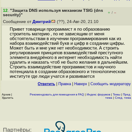
12
.
"Защита DNS используя механизм TSIG (dns
+
–
/
security)"
Сообщение от
Дмитрий
(??), 24-Авг-20, 21:10
Привет товарищи программист я по образованию
строитель материю , по не зависящим от меня
обстоятельствам в изучении программирования как из
набора взаимодействий букв и цифр в создании цифры.
Может быть и мне уже нет необходимости. А строить
регулирования принципов взаимодействий преступного
элемента внедрёного в интернет необходимость найти
удалить и наказать чтоб не было желания в дальнейшем.
Строить взаимодействие программистов и научного
потенциала в создании образовоного и технологическом
институте где люди учатся и развивается
Ответить
|
Правка
|
Наверх
|
Cообщить модератору
Архив
|
Рекомендовать для помещения в FAQ
|
Индекс форумов
|
Темы
|
Пред.
Удалить
тема
|
След. тема
Партнёры: