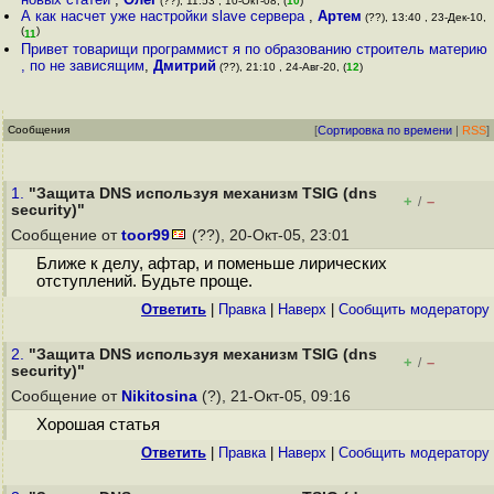
(??), 11:53 , 10-Окт-08, (
10
)
А как насчет уже настройки slave сервера
,
Артем
(??), 13:40 , 23-Дек-10,
(
)
11
Привет товарищи программист я по образованию строитель материю
, по не зависящим
,
Дмитрий
(??), 21:10 , 24-Авг-20, (
12
)
Сообщения
[
Сортировка по времени
|
RSS
]
1.
"Защита DNS используя механизм TSIG (dns
+
–
/
security)"
Сообщение от
toor99
(??), 20-Окт-05, 23:01
Ближе к делу, афтар, и поменьше лирических
отступлений. Будьте проще.
Ответить
|
Правка
|
Наверх
|
Cообщить модератору
2.
"Защита DNS используя механизм TSIG (dns
+
–
/
security)"
Сообщение от
Nikitosina
(?), 21-Окт-05, 09:16
Хорошая статья
Ответить
|
Правка
|
Наверх
|
Cообщить модератору