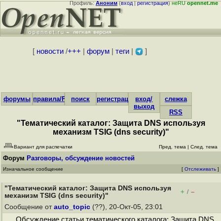
Профиль:
Аноним
(
вход
|
регистрация
)
неRU
opennet.me
[
новости
/
+++
|
форум
|
теги
|
]
форумы
правила/FAQ
поиск
регистрация
вход/
слежка
выход
RSS
"Тематический каталог: Защита DNS используя
механизм TSIG (dns security)"
Вариант для распечатки
Пред. тема
|
След. тема
Форум
Разговоры, обсуждение новостей
Изначальное сообщение
[
Отслеживать
]
"Тематический каталог: Защита DNS используя
+
–
/
механизм TSIG (dns security)"
Сообщение от
auto_topic
(??), 20-Окт-05, 23:01
Обсуждение статьи тематического каталога: Защита DNS