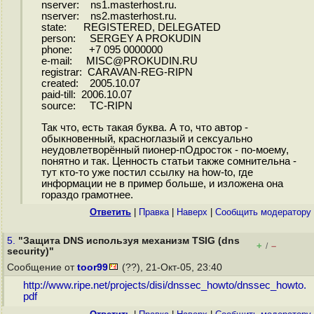
nserver: ns1.masterhost.ru.
nserver: ns2.masterhost.ru.
state: REGISTERED, DELEGATED
person: SERGEY A PROKUDIN
phone: +7 095 0000000
e-mail: MISC@PROKUDIN.RU
registrar: CARAVAN-REG-RIPN
created: 2005.10.07
paid-till: 2006.10.07
source: TC-RIPN
Так что, есть такая буква. А то, что автор -
обыкновенный, красноглазый и сексуально
неудовлетворённый пионер-пОдросток - по-моему,
понятно и так. Ценность статьи также сомнительна -
тут кто-то уже постил ссылку на how-to, где
информации не в пример больше, и изложена она
гораздо грамотнее.
Ответить
|
Правка
|
Наверх
|
Cообщить модератору
5.
"Защита DNS используя механизм TSIG (dns
+
–
/
security)"
Сообщение от
toor99
(??), 21-Окт-05, 23:40
http://www.ripe.net/projects/disi/dnssec_howto/dnssec_howto.
pdf