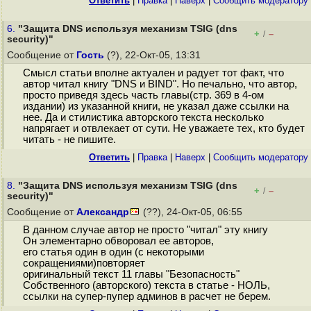
Ответить
|
Правка
|
Наверх
|
Cообщить модератору
6.
"Защита DNS используя механизм TSIG (dns
+
–
/
security)"
Сообщение от
Гость
(?), 22-Окт-05, 13:31
Смысл статьи вполне актуален и радует тот факт, что
автор читал книгу "DNS и BIND". Но печально, что автор,
просто приведя здесь часть главы(стр. 369 в 4-ом
издании) из указанной книги, не указал даже ссылки на
нее. Да и стилистика авторского текста несколько
напрягает и отвлекает от сути. Не уважаете тех, кто будет
читать - не пишите.
Ответить
|
Правка
|
Наверх
|
Cообщить модератору
8.
"Защита DNS используя механизм TSIG (dns
+
–
/
security)"
Сообщение от
Александр
(??), 24-Окт-05, 06:55
В данном случае автор не просто "читал" эту книгу
Он элементарно обворовал ее авторов,
его статья один в один (с некоторыми
сокращениями)повторяет
оригинальный текст 11 главы "Безопасность"
Собственного (авторского) текста в статье - НОЛЬ,
ссылки на супер-пупер админов в расчет не берем.