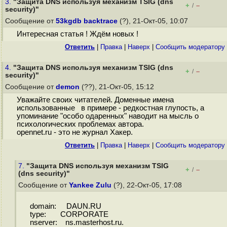
3.
"Защита DNS используя механизм TSIG (dns
+
–
/
security)"
Сообщение от
53kgdb backtrace
(?), 21-Окт-05, 10:07
Интересная статья ! Ждём новых !
Ответить
|
Правка
|
Наверх
|
Cообщить модератору
4.
"Защита DNS используя механизм TSIG (dns
+
–
/
security)"
Сообщение от
demon
(??), 21-Окт-05, 15:12
Уважайте своих читателей. Доменные имена
использованные в примере - редкостная глупость, а
упоминание "особо одаренных" наводит на мысль о
психологических проблемах автора.
opennet.ru - это не журнал Хакер.
Ответить
|
Правка
|
Наверх
|
Cообщить модератору
7.
"Защита DNS используя механизм TSIG
+
–
/
(dns security)"
Сообщение от
Yankee Zulu
(?), 22-Окт-05, 17:08
domain: DAUN.RU
type: CORPORATE
nserver: ns.masterhost.ru.