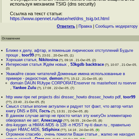
используя механизм TSIG (dns security)
Ссылка на текст статьи:
https://www.opennet.ru/base/net/dns_tsig.txt.html
Ответить
|
Правка
|
Cообщить модератору
Оглавление
Ближе к делу, афтар, и поменьше лирических отступлений Будьте
проще
,
toor99
(??), 23:01 , 20-Окт-05, (1)
Хорошая статья
,
Nikitosina
(?), 09:16 , 21-Окт-05, (2)
Интересная статья Ждём новых
,
53kgdb backtrace
(?), 10:07 , 21-Окт-05,
(3)
Уважайте своих читателей Доменные имена использованные в
примере - редкостная
,
demon
(??), 15:12 , 21-Окт-05, (4)
domain DAUN RUtype CORPORATEnserver ns masterhost ru nserver
,
Yankee Zulu
(?), 17:08 , 22-Окт-05, (7)
http www ripe net projects disi dnssec_howto dnssec_howto pdf
,
toor99
(??), 23:40 , 21-Окт-05, (5)
Смысл статьи вполне актуален и радует тот факт, что автор читал
книгу DNS и BIN
,
Гость
(?), 13:31 , 22-Окт-05, (6)
В данном случае автор не просто читал эту книгуОн элементарно
обворовал ее авт
,
Александр
(??), 06:55 , 24-Окт-05, (8)
dns-keygen -a HMAK-MD5 -b 128 -n HOST ny-ti daun ru , правильно
будет HMAC-MD5
,
StSphinx
(??), 14:16 , 24-Окт-05, (
9
)
Огромное спасибо , очень помогли Ваши статьи , жалко не находил
новых статей
,
Олег