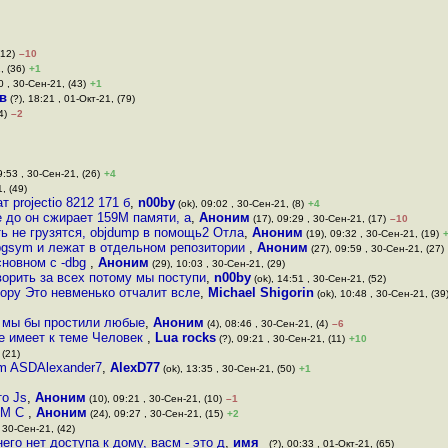
(12)
–10
, (36)
+1
0 , 30-Сен-21, (43)
+1
в
(?), 18:21 , 01-Окт-21, (79)
4)
–2
9:53 , 30-Сен-21, (26)
+4
, (49)
projectio 8212 171 б
,
n00by
(ok), 09:02 , 30-Сен-21, (8)
+4
e до он сжирает 159М памяти, а
,
Аноним
(17), 09:29 , 30-Сен-21, (17)
–10
ь не грузятся, objdump в помощь2 Отла
,
Аноним
(19), 09:32 , 30-Сен-21, (19)
bgsym и лежат в отдельном репозитории
,
Аноним
(27), 09:59 , 30-Сен-21, (27)
сновном с -dbg
,
Аноним
(29), 10:03 , 30-Сен-21, (29)
ворить за всех потому мы поступи
,
n00by
(ok), 14:51 , 30-Сен-21, (52)
тору Это невменько отчалит всле
,
Michael Shigorin
(ok), 10:48 , 30-Сен-21, (39
, мы бы простили любые
,
Аноним
(4), 08:46 , 30-Сен-21, (4)
–6
ие имеет к теме Человек
,
Lua rocks
(?), 09:21 , 30-Сен-21, (11)
+10
 (21)
com ASDAlexander7
,
AlexD77
(ok), 13:35 , 30-Сен-21, (50)
+1
то Js
,
Аноним
(10), 09:21 , 30-Сен-21, (10)
–1
ASM C
,
Аноним
(24), 09:27 , 30-Сен-21, (15)
+2
, 30-Сен-21, (42)
его нет доступа к дому, васм - это д
,
имя_
(?), 00:33 , 01-Окт-21, (65)