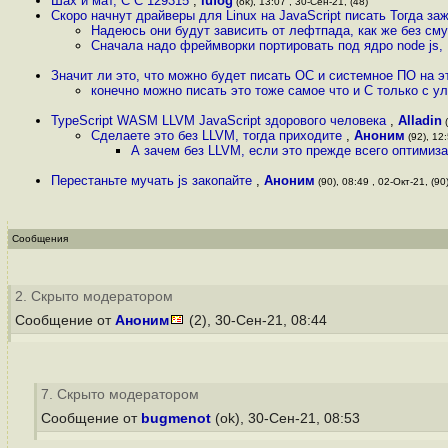
Шах и мат, C C 129315
,
lufog
(ok), 13:07 , 30-Сен-21, (48)
Скоро начнут драйверы для Linux на JavaScript писать Тогда за
Надеюсь они будут зависить от лефтпада, как же без сму
Сначала надо фреймворки портировать под ядро node js, 
Значит ли это, что можно будет писать ОС и системное ПО на 
конечно можно писать это тоже самое что и С только с 
TypeScript WASM LLVM JavaScript здорового человека
,
Alladin
(
Сделаете это без LLVM, тогда приходите
,
Аноним
(92), 12:
А зачем без LLVM, если это прежде всего оптимиз
Перестаньте мучать js закопайте
,
Аноним
(90), 08:49 , 02-Окт-21, (90
Сообщения
2. Скрыто модератором
Сообщение от
Аноним
(2), 30-Сен-21, 08:44
7. Скрыто модератором
Сообщение от
bugmenot
(ok), 30-Сен-21, 08:53