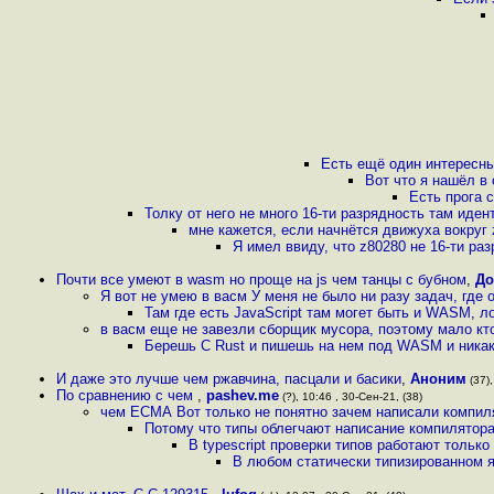
Есть ещё один интересны
Вот что я нашёл в
Есть прога c
Толку от него не много 16-ти разрядность там иден
мне кажется, если начнётся движуха вокруг 
Я имел ввиду, что z80280 не 16-ти ра
Почти все умеют в wasm но проще на js чем танцы с бубном
,
До
Я вот не умею в васм У меня не было ни разу задач, где
Там где есть JavaScript там могет быть и WASM, ло
в васм еще не завезли сборщик мусора, поэтому мало кто
Берешь C Rust и пишешь на нем под WASM и никак
И даже это лучше чем ржавчина, пасцали и басики
,
Аноним
(37),
По сравнению с чем
,
pashev.me
(?), 10:46 , 30-Сен-21, (38)
чем ЕСМА Вот только не понятно зачем написали компи
Потому что типы облегчают написание компилятор
В typescript проверки типов работают тольк
В любом статически типизированном я