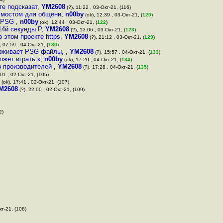
те подсказат
,
YM2608
(?), 11:22 , 03-Окт-21, (116)
т мостом для общени
,
n00by
(ok), 12:39 , 03-Окт-21, (
120
)
в PSG
,
n00by
(ok), 12:44 , 03-Окт-21, (
122
)
 14й секунды P
,
YM2608
(?), 13:06 , 03-Окт-21, (
123
)
 этом проекте https
,
YM2608
(?), 21:12 , 03-Окт-21, (
129
)
, 07:59 , 04-Окт-21, (
130
)
держивает PSG-файлы,
,
YM2608
(?), 15:57 , 04-Окт-21, (
133
)
ожет играть к
,
n00by
(ok), 17:20 , 04-Окт-21, (
134
)
из производителей
,
YM2608
(?), 17:28 , 04-Окт-21, (
135
)
:01 , 02-Окт-21, (105)
(ok), 17:41 , 02-Окт-21, (107)
M2608
(?), 22:00 , 02-Окт-21, (109)
2)
кт-21, (108)