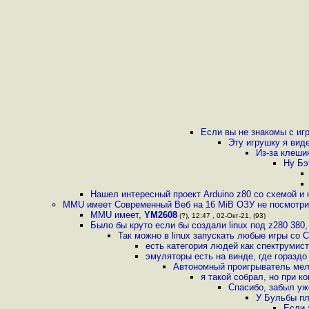
Если вы не знакомы с игр
Эту игрушку я виде
Из-за клеши
Ну Бэ
Нашел интересный проект Arduino z80 со схемой и к
MMU имеет Современный Веб на 16 MiB ОЗУ не посмотр
MMU имеет
,
YM2608
(?), 12:47 , 02-Окт-21, (93)
Было бы круто если бы создали linux под z280 380
Так можно в linux запускать любые игры со
есть категория людей как спектрумист
эмуляторы есть на винде, где гораздо
Автономный проигрыватель мел
я такой собрал, но при к
Спасибо, забыл уже
У Бульбы пл
Если 