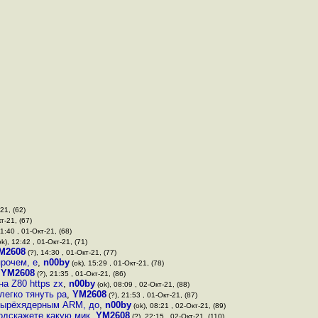
21, (62)
т-21, (67)
11:40 , 01-Окт-21, (68)
k), 12:42 , 01-Окт-21, (71)
M2608
(?), 14:30 , 01-Окт-21, (77)
рочем, е
,
n00by
(ok), 15:29 , 01-Окт-21, (78)
,
YM2608
(?), 21:35 , 01-Окт-21, (86)
а Z80 https zx
,
n00by
(ok), 08:09 , 02-Окт-21, (88)
егко тянуть ра
,
YM2608
(?), 21:53 , 01-Окт-21, (87)
етырёхядерным ARM, до
,
n00by
(ok), 08:21 , 02-Окт-21, (89)
подскажете какую мик
,
YM2608
(?), 22:15 , 02-Окт-21, (110)