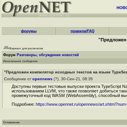
НОВ
форумы
правила/FAQ
"Предложен 
Вариант для распечатки
Форум
Разговоры, обсуждение новостей
Изначальное сообщение
"Предложен компилятор исходных текстов на языке TypeScr
Сообщение от
opennews
(?), 30-Сен-21, 08:39
Доступны первые тестовые выпуски проекта TypeScript Na
использованием LLVM, что также позволяет добиться так
промежуточный код WASM (WebAssembly), способный выпол
Подробнее:
https://www.opennet.ru/opennews/art.shtml?nu
Оглавление