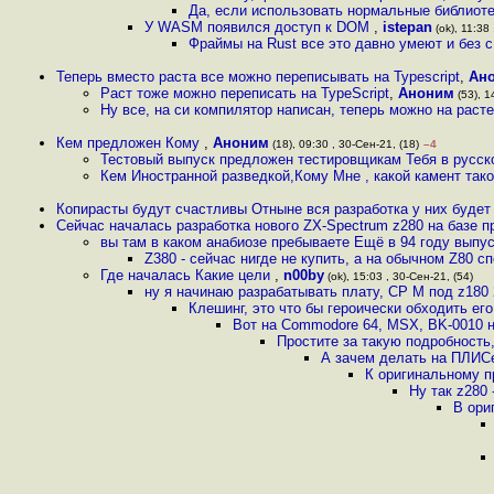
Да, если использовать нормальные библиотек
У WASM появился доступ к DOM
,
istepan
(ok), 11:38 
Фраймы на Rust все это давно умеют и без с
Теперь вместо раста все можно переписывать на Typescript
,
Ан
Раст тоже можно переписать на TypeScript
,
Аноним
(53), 1
Ну все, на си компилятор написан, теперь можно на рас
Кем предложен Кому
,
Аноним
(18), 09:30 , 30-Сен-21, (18)
–4
Тестовый выпуск предложен тестировщикам Тебя в русско
Кем Иностранной разведкой,Кому Мне , какой камент тако
Копирасты будут счастливы Отныне вся разработка у них будет
Сейчас началась разработка нового ZX-Spectrum z280 на базе п
вы там в каком анабиозе пребываете Ещё в 94 году выпу
Z380 - сейчас нигде не купить, а на обычном Z80 
Где началась Какие цели
,
n00by
(ok), 15:03 , 30-Сен-21, (54)
ну я начинаю разрабатывать плату, СР М под z180 2
Клешинг, это что бы героически обходить его
Вот на Commodore 64, MSX, BK-0010 н
Простите за такую подробность,
А зачем делать на ПЛИСе
К оригинальному п
Ну так z280 
В ори