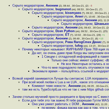
Скрыто модератором
,
Аноним
(2), 08:44 , 30-Сен-21, (2)
–5
Скрыто модератором
,
bugmenot
(ok), 08:53 , 30-Сен-21, (7)
Скрыто модератором
,
kissmyass
(?), 09:22 , 30-Сен-21, 
Скрыто модератором
,
Агент
(?), 10:40 , 30-Сен-21
Скрыто модератором
,
Аноним
(43), 11:2
Скрыто модератором
,
Шпанько
Скрыто модератором
,
Аноним
(24), 09:43 , 30-Сен-21, (2
Скрыто модератором
,
Dzen Python
(ok), 09:52 , 30-Сен-21, (25)
Скрыто модератором
,
ET
(?), 10:02 , 30-Сен-21, (28)
+1
Скрыто модератором
,
Аноним
(2), 08:49 , 30-Сен-21, (6)
+10
Скрыто модератором
,
Рева RarogCmex Денис
(?), 0
Скрыто модератором
,
lufog
(ok), 13:15 , 30-Сен-21
Почему некоторых называют ЖИРНЫМИ Прое 769 кция лат 
Да нет, он очень даже прав Когда мы запускаем ex
1 Секции с отладочной информацией в памят
Только они сейчас имеют суффикс -d
Не все Некоторые остались в о
Что-то мне поднадоело писать отучаемся го
Экономьте время -- пользуйтесь ссылкой к модера
Всякой хернёй занимаются Лучше бы синтаксис LUA поправили
При всей моей любви к Lua а не LUA , какое это отношен
Коммент теме новости
,
Аноним
(24), 09:35 , 30-Сен-21,
там же есть TypeScriptLua что не так с ним https github 
Зачем столько мучений просто разрешите в браузере на C вмес
Если для тебя это так важно Я тебе разрешаю Гугли W
Оно уже умеет работать с DOM
,
Аноним
(42), 11:20 
по-моему, фишка васма как раз в том, что у н