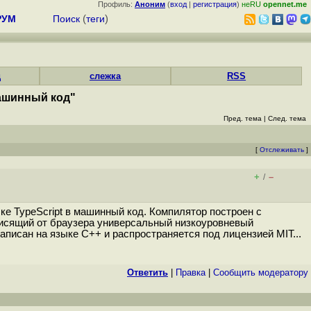
Профиль:
Аноним
(
вход
|
регистрация
)
неRU
opennet.me
РУМ
Поиск
(
теги
)
д
слежка
RSS
машинный код"
Пред. тема
|
След. тема
[
Отслеживать
]
+
–
/
ке TypeScript в машинный код. Компилятор построен с
висящий от браузера универсальный низкоуровневый
исан на языке С++ и распространяется под лицензией MIT...
Ответить
|
Правка
|
Cообщить модератору