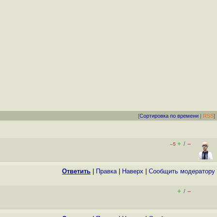
[
Сортировка по времени
|
RSS
]
+
–
/
–5
Ответить
|
Правка
|
Наверх
|
Cообщить модератору
+
–
/