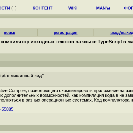
ОСТИ
(
+
)
КОНТЕНТ
WIKI
MAN'ы
ФО
поиск
регистрация
вход/выхо
компилятор исходных текстов на языке TypeScript в 
ipt в машинный код"
tive Compiler, позволяющего скомпилировать приложение на язы
их дополнительных возможностей, как компиляция кода в не за
няться в разных операционных системах. Код компилятора нап
m=55885