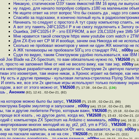
Никакую, статическое ОЗУ таких ёмкостей 8М 16 вряд ли выпуск
ну ладно, для начало попробую собрать z180 на маленьком объе
Не ищите ответ на этот вопрос Что бы сказать да , надо это само
Спасибо за подсказки, я конечно полный нуль в радиоэлектрони
Начинать то следует с простого А тут сразу компьютер спаять, 
А вот эту память 24FC1025-I P я не смогу подключить к Зилогу о
Ошибка, 24FC1025-I P - это EEPROM, а вот 23LC1024 уже 1Mb SPI
Мне нравится такой спектрум https www youtube com watch v 2T
Для ZX-Evo нет CP M И вообще, зачем она Никогда её не исполь
Сколько не пробовал мониторов у меня ни один ЖК монитор не п
А ЖК телевизоры не пробовали 50Гц это стандарт PAL
,
n00by
(ok)
Судя по видео, таким Спектрумом удобно пользоваться, как IBM
ой Joe Blade на ZX-Spectrum, то вам обязательно нужно по
,
YM2608
(?), 1
л, просто не запомнил Мне от неё не весело вижу, как там экр
,
n00by
(ok
нга некоторые разработчики игр делали на Спектруме 2х цветную палитр
тман это изометрия, там иначе никак, а Хронос играет на бипере, как нек
Ну есть и другие примеры - культовая леталка-стрелялка Flying Shark ht
И опять же, все эти 2х цветные игры используют только половину экран
одом, а вот от этого можно от
,
YM2608
(?), 17:38 , 04-Окт-21, (
136
)
ишь
,
Аноним
(92), 12:41 , 02-Окт-21, (92)
, на котором можно было бы запус
,
YM2608
(?), 15:05 , 02-Окт-21, (96)
 Спектрума Берём эмулятор и запускаем
,
n00by
(ok), 15:14 , 02-Окт-21, (98)
ы, так и другие любители Ретро, которым важн
,
YM2608
(?), 15:18 , 02-Окт-21
 проще всё юзать , но другое дело, когда мо
,
YM2608
(?), 15:43 , 02-Окт-21, (1
одий с компьютера ZX Spectrum на Arduino с минималь
,
n00by
(ok), 16:11 ,
онвертировании многих мелодий из ay, pt2, pt3, ym в PSG
,
YM2608
(?), 16:1
, как тот проигрыватель назывался От него, оказывается, и сор
,
n00by
(
еер на паскале написан, а не на сях
,
YM2608
(?), 22:16 , 02-Окт-21, (111)
это по поводу доработать , то какая разница
,
n00by
(ok), 08:33 , 03-Окт-21, (11