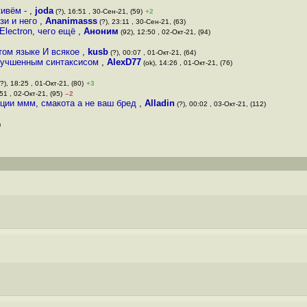
живём -
,
joda
(?), 16:51 , 30-Сен-21, (59)
+2
зи и него
,
Ananimasss
(?), 23:11 , 30-Сен-21, (63)
Electron, чего ещё
,
Аноним
(92), 12:50 , 02-Окт-21, (94)
этом языке И всякое
,
kusb
(?), 00:07 , 01-Окт-21, (64)
улучшенным синтаксисом
,
AlexD77
(ok), 14:26 , 01-Окт-21, (76)
?), 18:25 , 01-Окт-21, (80)
+3
51 , 02-Окт-21, (95)
–2
ации ммм, смакота а не ваш бред
,
Alladin
(?), 00:02 , 03-Окт-21, (112)
)