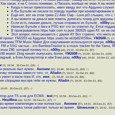
Как какая, я на С плохо понимаю, а Паскаль вообще не знаю А вы може
Когда я писал приколхозить, имел ввиду вот что Ардуино служи
А Вы Бульбе не писали по поводу ошибки при конвертировании 
Ещё нет, вот на этом треке ZJ Alex Clap - Love pt3 слышно, что с
А вы можете за деньги мне помочь дописать плеер для ардуины в
Если есть лишние деньги, лучше отправьте их Бульбе
,
n00by
(ok)
Написал Бульбе о баге в PSG вот что он ответил Ay_Emul под
В проигрываетеле https habr com ru post 392625 один AY, он не см
Этот вопрос легко решается с двумя AY Вот странно, что никто 
й проект YM2203 на Ардуино https youtu be wLlfp8Z4IS8он
,
YM2608
(?), 17
 описании TFM Music Maker Для озвучивания используется програ
,
n00by
 FM и SSG частью - это BambooTracker is a music tracker for the Yama
,
Y
тична Z80, который почему-то с
,
n00by
(ok), 15:10 , 02-Окт-21, (97)
z80 может Zilog начнёт выпускать более
,
YM2608
(?), 15:29 , 02-Окт-21, (100)
зрядный, а 8-ми Аккумулятор в нём 8-ми разр
,
n00by
(ok), 16:02 , 02-Окт-21, (10
к
(?), 10:34 , 30-Сен-21, (34)
–1
 он реально был нужен
,
Аноним
(32), 10:48 , 30-Сен-21, (40)
+1
гику понимаш заместо того, эт
,
Alladin
(?), 18:27 , 01-Окт-21, (82)
 умеет в васм пока И, отк
,
имя_
(?), 00:36 , 01-Окт-21, (66)
ие сборщики мусора тебе не нужны
,
Alladin
(?), 18:26 , 01-Окт-21, (81)
 10:45 , 30-Сен-21, (37)
–2
лятор для TS а не для ECMA
,
test
(??), 10:56 , 30-Сен-21, (41)
+2
а
,
НяшМяш
(ok), 12:54 , 30-Сен-21, (47)
+3
о во время компиляции и они полностью
,
Аноним
(57), 16:01 , 30-Сен-21, (57)
зыке проверка типов работает только во время
,
Шпаньков
(?), 19:42 , 02-О