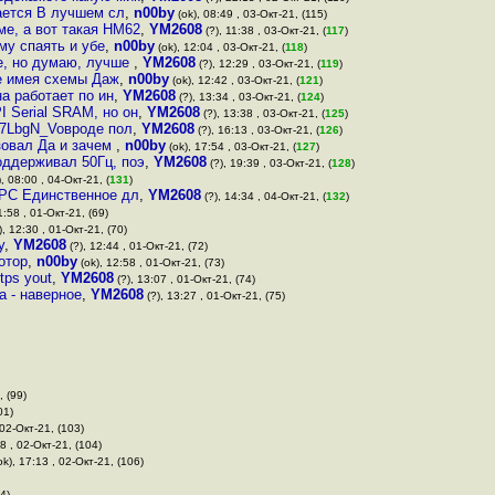
ается В лучшем сл
,
n00by
(ok), 08:49 , 03-Окт-21, (115)
ме, а вот такая HM62
,
YM2608
(?), 11:38 , 03-Окт-21, (
117
)
му спаять и убе
,
n00by
(ok), 12:04 , 03-Окт-21, (
118
)
ке, но думаю, лучше
,
YM2608
(?), 12:29 , 03-Окт-21, (
119
)
не имея схемы Даж
,
n00by
(ok), 12:42 , 03-Окт-21, (
121
)
на работает по ин
,
YM2608
(?), 13:34 , 03-Окт-21, (
124
)
 Serial SRAM, но он
,
YM2608
(?), 13:38 , 03-Окт-21, (
125
)
W7LbgN_Voвроде пол
,
YM2608
(?), 16:13 , 03-Окт-21, (
126
)
зовал Да и зачем
,
n00by
(ok), 17:54 , 03-Окт-21, (
127
)
оддерживал 50Гц, поэ
,
YM2608
(?), 19:39 , 03-Окт-21, (
128
)
, 08:00 , 04-Окт-21, (
131
)
 PC Единственное дл
,
YM2608
(?), 14:34 , 04-Окт-21, (
132
)
1:58 , 01-Окт-21, (69)
), 12:30 , 01-Окт-21, (70)
у
,
YM2608
(?), 12:44 , 01-Окт-21, (72)
отор
,
n00by
(ok), 12:58 , 01-Окт-21, (73)
tps yout
,
YM2608
(?), 13:07 , 01-Окт-21, (74)
а - наверное
,
YM2608
(?), 13:27 , 01-Окт-21, (75)
, (99)
01)
 02-Окт-21, (103)
8 , 02-Окт-21, (104)
ok), 17:13 , 02-Окт-21, (106)
4)