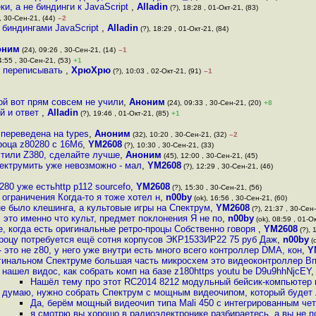
и, а не биндинги к JavaScript
,
Alladin
(?), 18:28 , 01-Окт-21, (83)
, 30-Сен-21, (44)
–2
 биндингами JavaScript
,
Alladin
(?), 18:29 , 01-Окт-21, (84)
оним
(24), 09:26 , 30-Сен-21, (14)
–1
4:55 , 30-Сен-21, (53)
+1
те переписывать
,
ХрюХрю
(?), 10:03 , 02-Окт-21, (91)
–1
й вот прям совсем не учили
,
Аноним
(24), 09:33 , 30-Сен-21, (20)
+8
й и ответ
,
Alladin
(?), 19:46 , 01-Окт-21, (85)
+1
 переведена на types
,
Аноним
(32), 10:20 , 30-Сен-21, (32)
–2
роца z80280 с 16Мб
,
YM2608
(?), 10:30 , 30-Сен-21, (33)
стили Z380, сделайте лучше
,
Аноним
(45), 12:00 , 30-Сен-21, (45)
спектрумить уже невозможно - мал
,
YM2608
(?), 12:29 , 30-Сен-21, (46)
80 уже естьhttp p112 sourcefo
,
YM2608
(?), 15:30 , 30-Сен-21, (56)
 ограничения Когда-то я тоже хотел н
,
n00by
(ok), 16:56 , 30-Сен-21, (60)
е было клешинга, а культовые игры на Спектрум
,
YM2608
(?), 21:37 , 30-Сен-
 это именно что культ, предмет поклонения Я не по
,
n00by
(ok), 08:59 , 01-Ок
, когда есть оригинальные ретро-процы Собственно говоря
,
YM2608
(?), 
роцу потребуется ещё сотня корпусов ЭКР1533ИР22 75 руб Даж
,
n00by
(o
- это не z80, у него уже внутри есть много всего контроллер DMA, кон
,
Y
гинальном Спектруме большая часть микросхем это видеоконтроллер Вп
нашел видос, как собрать комп на базе z180https youtu be D9u9hhNjcEY
Нашёл тему про этот RC2014 8212 модульный бейсик-компьютер н
думаю, нужно собрать Спектрум с мощным видеочипом, который будет л
Да, берём мощный видеочип типа Mali 450 с интегрированным ч
я смотрю вы хорошо в радиоэлектронике разбираетесь, а вы не 