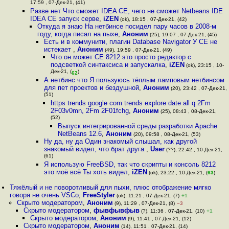
17:59 , 07-Дек-21, (41)
Разве нет Что сможет IDEA CE, чего не сможет Netbeans IDE
IDEA CE запуск серве
,
iZEN
(ok), 18:15 , 07-Дек-21, (42)
Откуда я знаю На нетбинсе посидел пару часов в 2008-м
году, когда писал на пыхе
,
Аноним
(25), 19:07 , 07-Дек-21, (45)
Есть и в коммунити, плагин Database Navigator У CE не
истекает
,
Аноним
(49), 19:59 , 07-Дек-21, (49)
Что он может CE 8212 это просто редактор с
подсветкой синтаксиса и запускалка
,
iZEN
(ok), 23:15 , 10-
Дек-21, (
)
62
А нетбинс что Я пользуюсь тёплым ламповым нетбинсом
для пет проектов и бездушной
,
Аноним
(20), 23:42 , 07-Дек-21,
(51)
https trends google com trends explore date all q 2Fm
2F03v0mn, 2Fm 2F01fchg
,
Аноним
(25), 08:43 , 08-Дек-21,
(52)
Выпуск интегрированной среды разработки Apache
NetBeans 12.6
,
Аноним
(20), 09:58 , 08-Дек-21, (53)
Ну да, ну да Один знакомый слышал, как другой
знакомый видел, что брат друга
,
User
(??), 22:42 , 10-Дек-21,
(61)
Я использую FreeBSD, так что скрипты и консоль 8212
это моё всё Ты хоть видел
,
iZEN
(ok), 23:22 , 10-Дек-21, (
63
)
Тяжёлый и не поворотливый для пыхи, плюс отображение мягко
говоря не очень VSCo
,
FreeStyler
(ok), 11:21 , 07-Дек-21, (7)
+1
Скрыто модератором
,
Аноним
(9), 11:29 , 07-Дек-21, (8)
–3
Скрыто модератором
,
фывфывфыв
(?), 11:36 , 07-Дек-21, (10)
+1
Скрыто модератором
,
Аноним
(9), 11:41 , 07-Дек-21, (12)
Скрыто модератором
,
Аноним
(14), 11:51 , 07-Дек-21, (14)