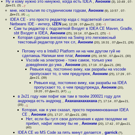
Ну и кому нужно это нинужно, когда есть IDEA
,
Аноним
(3), 10:49 , 07-
Дек-21, (3)
–7
мне, ностальгия по студенческим годкам
,
Аноним
(9), 10:57 , 07-
Дек-21, (4)
+1
IDEA CE - это просто редактор кода с подсветкой синтаксиса
Netbeans IDE - интегр
,
iZEN
(ok), 12:28 , 07-Дек-21, (19)
–1
Сам ты редактор с подсветкой Входят в IDEA CE Maven, Gradle,
sbt Входят в IDEA
,
Аноним
(25), 16:14 , 07-Дек-21, (25)
–1
Которая сделана внезапно на Swing это легковесный
текстовый редактор для тех сл
,
Аноним
(20), 16:31 , 07-Дек-21, (26)
Потому что в IntelliJ Platform ни на чем другом гуй не
сделаешь Напиши мне плаг
,
Аноним
(25), 16:50 , 07-Дек-21, (30)
Vscode на электроне - тоже самое, только уже
доведённое до ума
,
Аноним
(20), 17:19 , 07-Дек-21, (36)
Ревьюя код, постоянно вижу, как разрабы на vscode
пропускают то, о чем предупреж
,
Аноним
(25), 17:29 , 07-
Дек-21, (39)
Ревьюя код, постоянно вижу, как разрабы на IDEA
пропускают то, о чем предупрежда
,
Аноним
(20),
19:20 , 07-Дек-21, (47)
+2
в 2к21 году нам пофиг как там в твоём 200021 году для
андроида есть андроид
,
Ахахахахахахаха
(?), 17:14 , 07-Дек-21,
(35)
–1
Которая, как я уже сказал, просто переименованная IDEA
CE
,
Аноним
(25), 17:27 , 07-Дек-21, (38)
Нет, если бы гугл свои дополнения к идее гвоздями не
прибил, нафиг никому бы не
,
Аноним
(20), 17:42 , 07-Дек-21,
(40)
IDEA CE из MS Code за пять минут делается
,
garrick
(?),