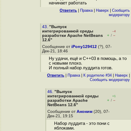
начинает работать
Ответить
|
Правка
|
Наверх
|
Cообщить
модератору
43.
"Выпуск
интегрированной среды
–4
+
–
разработки Apache NetBeans
/
12.6"
Сообщение от
iPony129412
(?), 07-
Дек-21, 18:46
Ну удачи, ещё и C++03 в помощь, а то
с новыми плохо.
И полный набор луддита готов.
Ответить
|
Правка
|
К родителю #34
|
Наверх
|
Cообщить модератору
46.
"Выпуск
интегрированной среды
+1
+
–
разработки Apache
/
NetBeans 12.6"
Сообщение от
Аноним
(20), 07-
Дек-21, 19:15
Набор луддита - это пони с
яблоками.