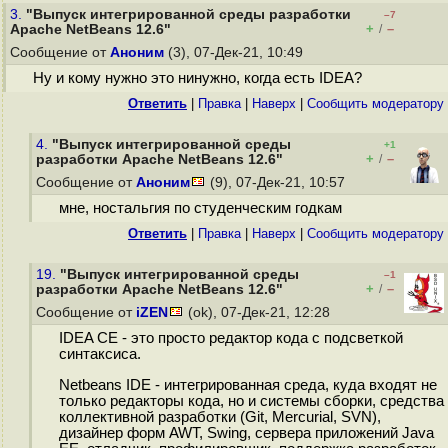
3.
"Выпуск интегрированной среды разработки
–7
+
–
Apache NetBeans 12.6"
/
Сообщение от
Аноним
(3), 07-Дек-21, 10:49
Ну и кому нужно это нинужно, когда есть IDEA?
Ответить
|
Правка
|
Наверх
|
Cообщить модератору
4.
"Выпуск интегрированной среды
+1
+
–
разработки Apache NetBeans 12.6"
/
Сообщение от
Аноним
(9), 07-Дек-21, 10:57
мне, ностальгия по студенческим годкам
Ответить
|
Правка
|
Наверх
|
Cообщить модератору
19.
"Выпуск интегрированной среды
–1
+
–
разработки Apache NetBeans 12.6"
/
Сообщение от
iZEN
(ok), 07-Дек-21, 12:28
IDEA CE - это просто редактор кода с подсветкой
синтаксиса.
Netbeans IDE - интегрированная среда, куда входят не
только редакторы кода, но и системы сборки, средства
коллективной разработки (Git, Mercurial, SVN),
дизайнер форм AWT, Swing, сервера приложений Java