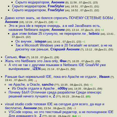
Скрыто модератором
,
Аноним
(9), 11:56 , 07-Дек-21, (15)
Скрыто модератором
,
FreeStyler
(ok), 16:51 , 07-Дек-21, (31)
Скрыто модератором
,
FreeStyler
(ok), 16:52 , 07-Дек-21, (32)
Давно хотел знать, но боялся спросить ПОЧЕМУ СЕТЕВЫЕ БОБЫ
,
Аноним
(18), 12:24 , 07-Дек-21, (18)
+4
Это ж java ide в первую очередь, а в ней JavaBeans есть,
название Netbeans видим
,
Аноним
(20), 13:14 , 07-Дек-21, (21)
+4
дык этим бобам 25 стукнуло, не перезрели ли
,
leibniz
(ok), 13:41 ,
07-Дек-21, (22)
Ох внучек
,
istepan
(ok), 14:41 , 07-Дек-21, (23)
+1
Так и Microsoft Windows уже в 20 Гигабайт не влазит, а не на
дискетку как раньше
,
Старший Аноним
(?), 13:12 , 08-Дек-21, (55)
Сильно
,
Фан
(?), 16:33 , 07-Дек-21, (28)
Жаль что NetBeans это Java only
,
Фан
(?), 16:35 , 07-Дек-21, (29)
А что не так с другими языками в Netbeans IDE GraalVM уже
вычёркиваем
,
iZEN
(ok), 21:14 , 07-Дек-21, (50)
Раньше был нормальной IDE, пока его Apache не отдали
,
Иваня
(?),
19:41 , 07-Дек-21, (48)
–1
не Apache, а Oracle
,
sancho
(??), 10:35 , 08-Дек-21, (54)
+1
Из Oracle отдали в Apache
,
n00by
(ok), 14:35 , 08-Дек-21, (56)
Почему БЫЛ Отличная среда разработки Среди опенсорс
решений ничего лучшего н
,
Z
(??), 00:23 , 28-Апр-22, (
65
)
visual studio code топовая IDE на сегодня для всего, да еще и
бесплатно
,
Аноним
(58), 23:54 , 08-Дек-21, (58)
–3
VSCode хорош, но это текстовый редактор, а не полноценное IDE
Для домашнего b
,
Z
(??), 00:19 , 28-Апр-22, (
64
)
+1