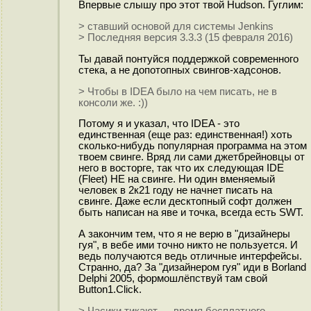
Впервые слышу про этот твой Hudson. Гуглим:
> ставший основой для системы Jenkins
> Последняя версия 3.3.3 (15 февраля 2016)
Ты давай понтуйся поддержкой современного
стека, а не допотопных свингов-хадсонов.
> Чтобы в IDEA было на чем писать, не в
консоли же. :))
Потому я и указал, что IDEA - это
единственная (еще раз: единственная!) хоть
сколько-нибудь популярная программа на этом
твоем свинге. Вряд ли сами джетбрейновцы от
него в восторге, так что их следующая IDE
(Fleet) НЕ на свинге. Ни один вменяемый
человек в 2к21 году не начнет писать на
свинге. Даже если десктопный софт должен
быть написан на яве и точка, всегда есть SWT.
А закончим тем, что я не верю в "дизайнеры
гуя", в вебе ими точно никто не пользуется. И
ведь получаются ведь отличные интерфейсы.
Странно, да? За "дизайнером гуя" иди в Borland
Delphi 2005, формошлёпствуй там свой
Button1.Click.
> Часики тикают — время бесплатного