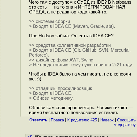
Чего там с доступом к СУБД из IDE? В Netbeans
это есть — на то она и ИНТЕГРИРОВАННАЯ
СРЕДА, а не редактор кода какой-то.
>> системы сборки
> Входят в IDEA CE (Maven, Gradle, sbt).
Про Hudson забыл. Он есть в IDEA CE?
>> средства коллективной разработки
> Входят в IDEA CE (Git, GitHub, SVN, Mercurial,
Perforce).
>> дизайнер форм AWT, Swing
> Не представляю, кому нужен свинг в 2к21 году.
Чтобы в IDEA было на чем писать, не в консоли
же. :))
>> отладчик, профилировщик
> Входят в IDEA CE.
> Обнови методичку.
Обнови сам свою проприетарь. Часики тикают —
время бесплатного пользования истекает.
Ответить
|
Правка
|
К родителю #25
|
Наверх
|
Cообщить
модератору