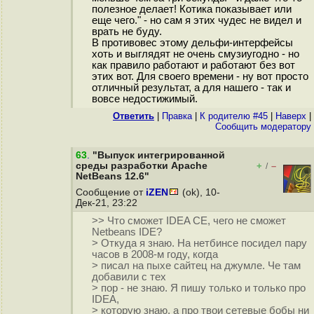
полезное делает! Котика показывает или
еще чего." - но сам я этих чудес не видел и
врать не буду.
В противовес этому дельфи-интерфейсы
хоть и выглядят не очень смузиугодно - но
как правило работают и работают без вот
этих вот. Для своего времени - ну вот просто
отличный результат, а для нашего - так и
вовсе недостижимый.
Ответить
|
Правка
|
К родителю #45
|
Наверх
|
Cообщить модератору
63
.
"Выпуск интегрированной
среды разработки Apache
+
–
/
NetBeans 12.6"
Сообщение от
iZEN
(ok), 10-
Дек-21, 23:22
>> Что сможет IDEA CE, чего не сможет
Netbeans IDE?
> Откуда я знаю. На нетбинсе посидел пару
часов в 2008-м году, когда
> писал на пыхе сайтец на джумле. Че там
добавили с тех
> пор - не знаю. Я пишу только и только про
IDEA,
> которую знаю, а про твои сетевые бобы ни