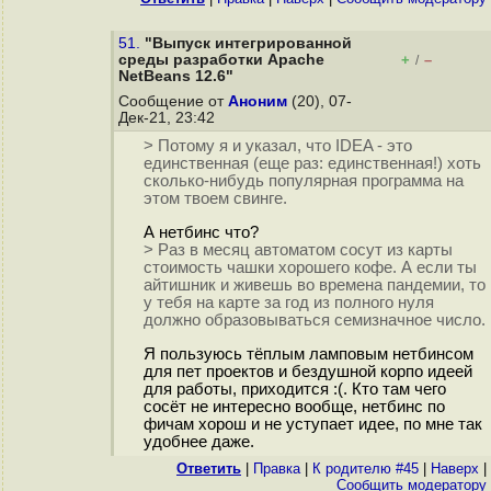
51.
"Выпуск интегрированной
среды разработки Apache
+
–
/
NetBeans 12.6"
Сообщение от
Аноним
(20), 07-
Дек-21, 23:42
> Потому я и указал, что IDEA - это
единственная (еще раз: единственная!) хоть
сколько-нибудь популярная программа на
этом твоем свинге.
А нетбинс что?
> Раз в месяц автоматом сосут из карты
стоимость чашки хорошего кофе. А если ты
айтишник и живешь во времена пандемии, то
у тебя на карте за год из полного нуля
должно образовываться семизначное число.
Я пользуюсь тёплым ламповым нетбинсом
для пет проектов и бездушной корпо идеей
для работы, приходится :(. Кто там чего
сосёт не интересно вообще, нетбинс по
фичам хорош и не уступает идее, по мне так
удобнее даже.
Ответить
|
Правка
|
К родителю #45
|
Наверх
|
Cообщить модератору