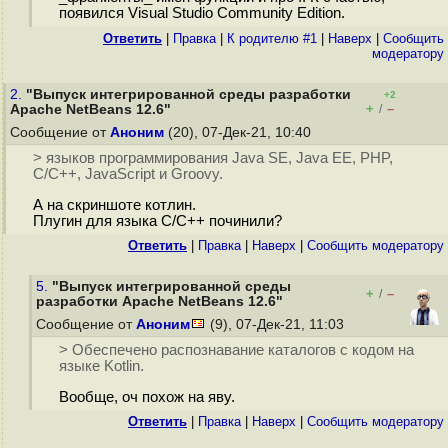
появился Visual Studio Community Edition.
Ответить
|
Правка
|
К родителю #1
|
Наверх
|
Cообщить
модератору
2.
"Выпуск интегрированной среды разработки
+2
+
–
Apache NetBeans 12.6"
/
Сообщение от
Аноним
(20), 07-Дек-21, 10:40
> языков программирования Java SE, Java EE, PHP,
C/C++, JavaScript и Groovy.
А на скриншоте котлин.
Плугин для языка C/C++ починили?
Ответить
|
Правка
|
Наверх
|
Cообщить модератору
5.
"Выпуск интегрированной среды
+
–
/
разработки Apache NetBeans 12.6"
Сообщение от
Аноним
(9), 07-Дек-21, 11:03
> Обеспечено распознавание каталогов с кодом на
языке Kotlin.
Вообще, оч похож на яву.
Ответить
|
Правка
|
Наверх
|
Cообщить модератору