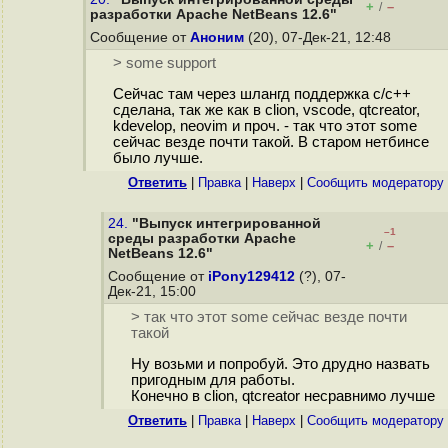
+
–
/
разработки Apache NetBeans 12.6"
Сообщение от
Аноним
(20), 07-Дек-21, 12:48
> some support
Сейчас там через шлангд поддержка с/с++
сделана, так же как в clion, vscode, qtcreator,
kdevelop, neovim и проч. - так что этот some
сейчас везде почти такой. В старом нетбинсе
было лучше.
Ответить
|
Правка
|
Наверх
|
Cообщить модератору
24.
"Выпуск интегрированной
–1
среды разработки Apache
+
–
/
NetBeans 12.6"
Сообщение от
iPony129412
(?), 07-
Дек-21, 15:00
> так что этот some сейчас везде почти
такой
Ну возьми и попробуй. Это друдно назвать
пригодным для работы.
Конечно в clion, qtcreator несравнимо лучше
Ответить
|
Правка
|
Наверх
|
Cообщить модератору