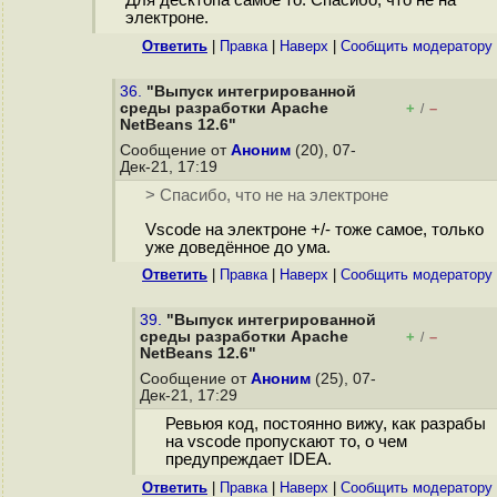
Для десктопа самое то. Спасибо, что не на
электроне.
Ответить
|
Правка
|
Наверх
|
Cообщить модератору
36.
"Выпуск интегрированной
среды разработки Apache
+
–
/
NetBeans 12.6"
Сообщение от
Аноним
(20), 07-
Дек-21, 17:19
> Спасибо, что не на электроне
Vscode на электроне +/- тоже самое, только
уже доведённое до ума.
Ответить
|
Правка
|
Наверх
|
Cообщить модератору
39.
"Выпуск интегрированной
среды разработки Apache
+
–
/
NetBeans 12.6"
Сообщение от
Аноним
(25), 07-
Дек-21, 17:29
Ревьюя код, постоянно вижу, как разрабы
на vscode пропускают то, о чем
предупреждает IDEA.
Ответить
|
Правка
|
Наверх
|
Cообщить модератору