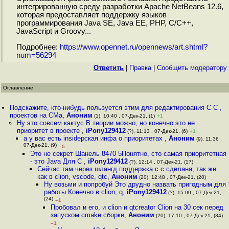
интегрированную среду разработки Apache NetBeans 12.6,
которая предоставляет поддержку языков
программирования Java SE, Java EE, PHP, C/C++,
JavaScript и Groovy...
Подробнее:
https://www.opennet.ru/opennews/art.shtml?
num=56294
Ответить
|
Правка
|
Cообщить модератору
Оглавление
Подскажите, кто-нибудь пользуется этим для редактирования С С ,
проектов на CMa
,
Аноним
(1), 10:40 , 07-Дек-21, (1)
+1
Ну это совсем кактус В теории можно, но конечно это не
приоритет в проекте
,
iPony129412
(?), 11:13 , 07-Дек-21, (6)
+1
а у вас есть insideрская инфа о приоритетах
,
Аноним
(9), 11:36 ,
07-Дек-21, (9)
–5
Это не секрет Шанель 8470 5Понятно, сто самая приоритетная
- это Java Для C
,
iPony129412
(?), 12:14 , 07-Дек-21, (17)
Сейчас там через шлангд поддержка с с сделана, так же
как в clion, vscode, qtc
,
Аноним
(20), 12:48 , 07-Дек-21, (20)
Ну возьми и попробуй Это друдно назвать пригодным для
работы Конечно в clion, q
,
iPony129412
(?), 15:00 , 07-Дек-21,
(24)
–1
Пробовал и его, и clion и qtcreator Clion на 30 сек перед
запуском cmake сборки
,
Аноним
(20), 17:10 , 07-Дек-21, (34)
–1