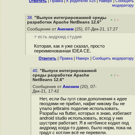
Ответить
|
Правка
|
К родителю #25
|
Наверх
|
Cообщить
модератору
38.
"Выпуск интегрированной среды
+
–
/
разработки Apache NetBeans 12.6"
Сообщение от
Аноним
(25), 07-Дек-21, 17:27
> есть андроид студия
Которая, как я уже сказал, просто
переименованная IDEA CE.
Ответить
|
Правка
|
Наверх
|
Cообщить модератору
40.
"Выпуск интегрированной
среды разработки Apache
+
–
/
NetBeans 12.6"
Сообщение от
Аноним
(20), 07-
Дек-21, 17:42
Нет, если бы гугл свои дополнения к идее
гвоздями не прибил, нафиг никому бы не
упало jetbrains поделие использовать.
Разрабы на flutter, которых я знаю, избегают
android studio использовать, вскод у них
шустрее работает. Я в нетбинсе кодил под
андроид когда-то давно, было норм, пока на
градл с котлин всё не перевели.