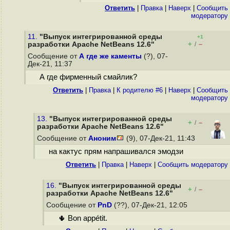
Ответить
|
Правка
|
Наверх
|
Cообщить
модератору
11.
"Выпуск интегрированной среды
+1
+
–
разработки Apache NetBeans 12.6"
/
Сообщение от
А где же каменты
(?), 07-
Дек-21, 11:37
А где фирменный смайлик?
Ответить
|
Правка
|
К родителю #6
|
Наверх
|
Cообщить
модератору
13.
"Выпуск интегрированной среды
+
–
/
разработки Apache NetBeans 12.6"
Сообщение от
Аноним
(9), 07-Дек-21, 11:43
на кактус прям напрашивался эмодзи
Ответить
|
Правка
|
Наверх
|
Cообщить модератору
16.
"Выпуск интегрированной среды
+
–
/
разработки Apache NetBeans 12.6"
Сообщение от
PnD
(??), 07-Дек-21, 12:05
🌵 Bon appétit.