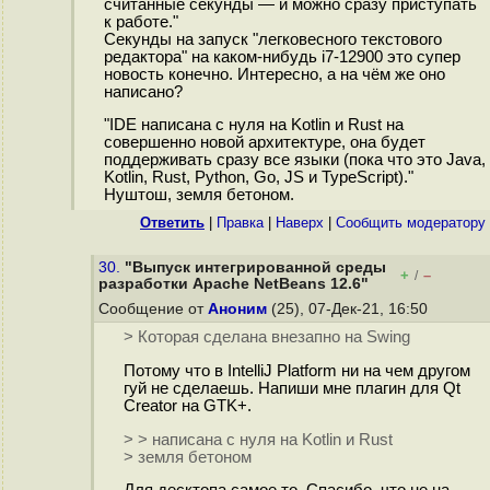
считанные секунды — и можно сразу приступать
к работе."
Секунды на запуск "легковесного текстового
редактора" на каком-нибудь i7-12900 это супер
новость конечно. Интересно, а на чём же оно
написано?
"IDE написана с нуля на Kotlin и Rust на
совершенно новой архитектуре, она будет
поддерживать сразу все языки (пока что это Java,
Kotlin, Rust, Python, Go, JS и TypeScript)."
Нуштош, земля бетоном.
Ответить
|
Правка
|
Наверх
|
Cообщить модератору
30.
"Выпуск интегрированной среды
+
–
/
разработки Apache NetBeans 12.6"
Сообщение от
Аноним
(25), 07-Дек-21, 16:50
> Которая сделана внезапно на Swing
Потому что в IntelliJ Platform ни на чем другом
гуй не сделаешь. Напиши мне плагин для Qt
Creator на GTK+.
> > написана с нуля на Kotlin и Rust
> земля бетоном