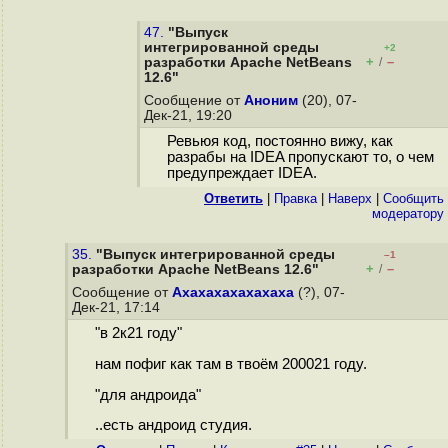
47.
"Выпуск
интегрированной среды
+2
+
–
разработки Apache NetBeans
/
12.6"
Сообщение от
Аноним
(20), 07-
Дек-21, 19:20
Ревьюя код, постоянно вижу, как
разрабы на IDEA пропускают то, о чем
предупреждает IDEA.
Ответить
|
Правка
|
Наверх
|
Cообщить
модератору
35.
"Выпуск интегрированной среды
–1
+
–
разработки Apache NetBeans 12.6"
/
Сообщение от
Ахахахахахахаха
(?), 07-
Дек-21, 17:14
"в 2к21 году"
нам пофиг как там в твоём 200021 году.
"для андроида"
..есть андроид студия.