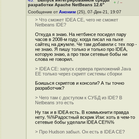
45.
"Выпуск интегрированной среды
+
–
/
разработки Apache NetBeans 12.6"
Сообщение от
Аноним
(25), 07-Дек-21, 19:07
> Что сможет IDEA CE, чего не сможет
Netbeans IDE?
Откуда я знаю. На нетбинсе посидел пару
часов в 2008-м году, когда писал на пыхе
сайтец на джумле. Че там добавили с тех пор -
не знаю. Я пишу только и только про IDEA,
которую знаю, а про твои сетевые бобы ни
слова не говорил.
> IDEA CE: запуск сервера приложений Java
EE только через скрипт системы сборки
Боишься скриптов и консоли? А ты точно
разработчик?
> Чего там с доступом к СУБД из IDE? В
Netbeans это есть
Ну так и в IDEA есть. В коммьюнити правда
нету. %%Радостный вскрик Изи: хоть в чем-то
сетевые бобы уделали IDEA CE!%%
> Про Hudson забыл. Он есть в IDEA CE?