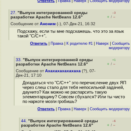
Ответить
|
Правка
|
Наверх
|
Cообщить модератору
27.
"Выпуск интегрированной среды
–3
+
–
разработки Apache NetBeans 12.6"
/
Сообщение от
Аноним
(-), 07-Дек-21, 16:32
Подскажу, если ты мне подскажешь. что это за язык
такой "С/С++".
Ответить
|
Правка
|
К родителю #1
|
Наверх
|
Cообщить
модератору
33.
"Выпуск интегрированной среды
+1
+
–
разработки Apache NetBeans 12.6"
/
Сообщение от
Ахахахахахахаха
(?), 07-
Дек-21, 17:10
Догадаться что "С/С++" это перечисление двух ЯП
через слеш стало для тебя непосильной задачей,
даунито? Как можно не распарсить такую
элементарщину? Совсем сбухался? Или ты чисто
по наркоте мозги гробишь?
Ответить
|
Правка
|
Наверх
|
Cообщить модератору
44.
"Выпуск интегрированной среды
–6
+
–
разработки Apache NetBeans 12.6"
/