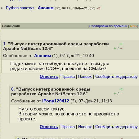
Python завезут
,
Аноним
(60), 09:17 , 10-Дек-21, (60)
–2
Сообщения
[
Сортировка по времени
|
RSS
]
1.
"Выпуск интегрированной среды разработки
+1
+
–
Apache NetBeans 12.6"
/
Сообщение от
Аноним
(1), 07-Дек-21, 10:40
Подскажите, кто-нибудь пользуется этим для
редактирования С/С++, проектов на CMake?
Ответить
|
Правка
|
Наверх
|
Cообщить модератору
6.
"Выпуск интегрированной среды
+1
+
–
разработки Apache NetBeans 12.6"
/
Сообщение от
iPony129412
(?), 07-Дек-21, 11:13
Ну это совсем кактус.
В теории можно, но конечно это не приоритет в
проекте.
Ответить
|
Правка
|
Наверх
|
Cообщить модератору