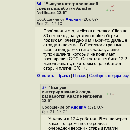
34.
"Выпуск интегрированной
–1
среды разработки Apache
+
–
/
NetBeans 12.6"
Сообщение от
Аноним
(20), 07-
Дек-21, 17:10
Пробовал и его, и clion и qtcreator. Clion на
30 сек перед запуском cmake сборки
подвисал, очевидно баг какой-то, дальше
страдать не стал. В Qtcreator странные
табы и поддержка гита слабая, а ещё
тупой шлангд, который не понимает
расширения GCC. Остаётся нетбинс 12.2
использовать, в котором ещё работает
старый плагин C/C++.
Ответить
|
Правка
|
Наверх
|
Cообщить модератору
37.
"Выпуск
интегрированной среды
+
–
/
разработки Apache NetBeans
12.6"
Сообщение от
Аноним
(37), 07-
Дек-21, 17:27
У меня и в 12.4 работал. Я хз, но через
какое-то время после релиза
очередной версии - старый плагин