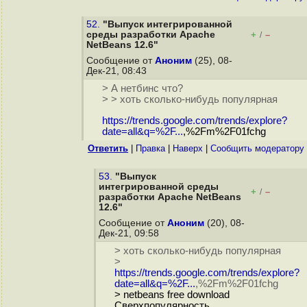
52.
"Выпуск интегрированной
среды разработки Apache
+
–
/
NetBeans 12.6"
Сообщение от
Аноним
(25), 08-
Дек-21, 08:43
> А нетбинс что?
> > хоть сколько-нибудь популярная
https://trends.google.com/trends/explore?
date=all&q=%2F...
,%2Fm%2F01fchg
Ответить
|
Правка
|
Наверх
|
Cообщить модератору
53.
"Выпуск
интегрированной среды
+
–
/
разработки Apache NetBeans
12.6"
Сообщение от
Аноним
(20), 08-
Дек-21, 09:58
> хоть сколько-нибудь популярная
>
https://trends.google.com/trends/explore?
date=all&q=%2F...
,%2Fm%2F01fchg
> netbeans free download
Сверхпопулярность