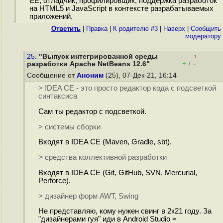
EE, отладчик, профилировщик, поддержка разработок
на HTML5 и JavaScript в контексте разрабатываемых
приложений.
Ответить
|
Правка
|
К родителю #3
|
Наверх
|
Cообщить
модератору
25.
"Выпуск интегрированной среды
–1
+
–
разработки Apache NetBeans 12.6"
/
Сообщение от
Аноним
(25), 07-Дек-21, 16:14
> IDEA CE - это просто редактор кода с подсветкой
синтаксиса
Сам ты редактор с подсветкой.
> системы сборки
Входят в IDEA CE (Maven, Gradle, sbt).
> средства коллективной разработки
Входят в IDEA CE (Git, GitHub, SVN, Mercurial,
Perforce).
> дизайнер форм AWT, Swing
Не представляю, кому нужен свинг в 2к21 году. За
"дизайнерами гуя" иди в Android Studio =