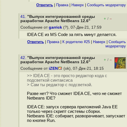
Ответить
|
Правка
|
Наверх
|
Cообщить модератору
41.
"Выпуск интегрированной среды
+
–
/
разработки Apache NetBeans 12.6"
Сообщение от
garrick
(?), 07-Дек-21, 17:59
IDEA CE из MS Code за пять минут делается.
Ответить
|
Правка
|
К родителю #25
|
Наверх
|
Cообщить
модератору
42.
"Выпуск интегрированной среды
+
–
/
разработки Apache NetBeans 12.6"
Сообщение от
iZEN
(ok), 07-Дек-21, 18:15
>> IDEA CE - это просто редактор кода с
подсветкой синтаксиса
> Сам ты редактор с подсветкой.
Разве нет? Что сможет IDEA CE, чего не сможет
Netbeans IDE?
IDEA CE: запуск сервера приложений Java EE
только через скрипт системы сборки.
Netbeans IDE: собирает, разворачивает, запускает
по кнопке Run.