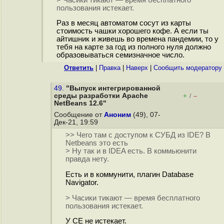
пользования истекает.
Раз в месяц автоматом сосут из карты
стоимость чашки хорошего кофе. А если ты
айтишник и живешь во времена пандемии, то у
тебя на карте за год из полного нуля должно
образовываться семизначное число.
Ответить
|
Правка
|
Наверх
|
Cообщить модератору
49.
"Выпуск интегрированной
среды разработки Apache
+
–
/
NetBeans 12.6"
Сообщение от
Аноним
(49), 07-
Дек-21, 19:59
>> Чего там с доступом к СУБД из IDE? В
Netbeans это есть
> Ну так и в IDEA есть. В коммьюнити
правда нету.
Есть и в коммунити, плагин Database
Navigator.
> Часики тикают — время бесплатного
пользования истекает.
У CE не истекает.