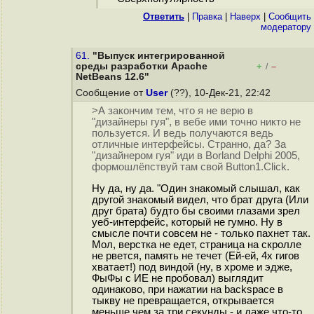
Ответить
|
Правка
|
Наверх
|
Cообщить
модератору
61.
"Выпуск интегрированной
среды разработки Apache
+
–
/
NetBeans 12.6"
Сообщение от
User
(??), 10-Дек-21, 22:42
>А закончим тем, что я не верю в
"дизайнеры гуя", в вебе ими точно никто не
пользуется. И ведь получаются ведь
отличные интерфейсы. Странно, да? За
"дизайнером гуя" иди в Borland Delphi 2005,
формошлёпствуй там свой Button1.Click.
Ну да, ну да. "Один знакомый слышал, как
другой знакомый видел, что брат друга (Или
друг брата) будто бы своими глазами зрел
уеб-интерфейс, который не гумно. Ну в
смысле почти совсем не - только пахнет так.
Мол, верстка не едет, страница на скролле
не рвется, память не течет (Ей-ей, 4х гигов
хватает!) под виндой (ну, в хроме и эдже,
ФыФы с ИЕ не пробовал) выглядит
одинаково, при нажатии на backspace в
тыкву не превращается, открывается
меньше чем за три секунды - и даже что-то