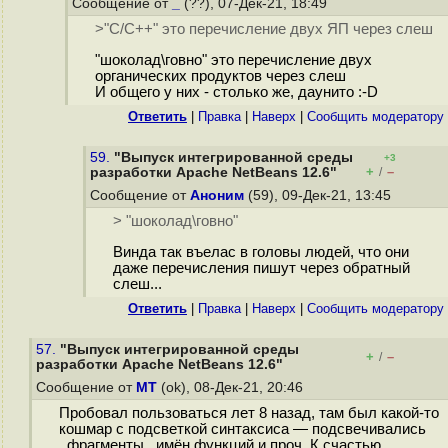
Сообщение от
_
(??), 07-Дек-21, 18:49
>"С/С++" это перечисление двух ЯП через слеш
"шоколад\говно" это перечисление двух
органических продуктов через слеш
И общего у них - столько же, даунито :-D
Ответить
|
Правка
|
Наверх
|
Cообщить модератору
59.
"Выпуск интегрированной среды
+3
+
–
разработки Apache NetBeans 12.6"
/
Сообщение от
Аноним
(59), 09-Дек-21, 13:45
> "шоколад\говно"
Винда так въелас в головы людей, что они
даже перечисления пишут через обратный
слеш...
Ответить
|
Правка
|
Наверх
|
Cообщить модератору
57.
"Выпуск интегрированной среды
+
–
/
разработки Apache NetBeans 12.6"
Сообщение от
MT
(ok), 08-Дек-21, 20:46
Пробовал пользоваться лет 8 назад, там был какой-то
кошмар с подсветкой синтаксиса — подсвечивались
_фрагменты_ имён функций и проч. К счастью,