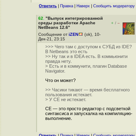
Ответить
|
Правка
|
Наверх
|
Cообщить модератору
62
.
"Выпуск интегрированной
среды разработки Apache
+
–
/
NetBeans 12.6"
Сообщение от
iZEN
(ok), 10-
Дек-21, 23:15
>>> Чего там с доступом к СУБД из IDE?
В Netbeans это есть
>> Ну так и в IDEA есть. В коммьюнити
правда нету.
> Есть и в коммунити, плагин Database
Navigator.
Что он может?
>> Часики тикают — время бесплатного
пользования истекает.
> У CE не истекает.
CE — это просто редактор с подсветкой
синтаксиса и запускалка на компиляцию-
выполнение.
Ответить
|
Правка
|
Наверх
|
Cообщить модератору