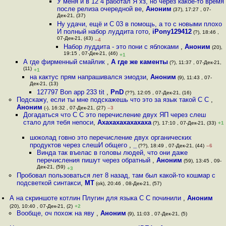
У меня и в 12 4 работал Я хз, но через какое-то время
после релиза очередной ве
,
Аноним
(37), 17:27 , 07-
Дек-21, (37)
Ну удачи, ещё и C 03 в помощь, а то с новыми плохо
И полный набор луддита гото
,
iPony129412
(?), 18:46 ,
07-Дек-21, (43)
–4
Набор луддита - это пони с яблоками
,
Аноним
(20),
19:15 , 07-Дек-21, (46)
+1
А где фирменный смайлик
,
А где же каменты
(?), 11:37 , 07-Дек-21,
(11)
+1
на кактус прям напрашивался эмодзи
,
Аноним
(9), 11:43 , 07-
Дек-21, (13)
127797 Bon app 233 tit
,
PnD
(??), 12:05 , 07-Дек-21, (16)
Подскажу, если ты мне подскажешь что это за язык такой С С
,
Аноним
(-), 16:32 , 07-Дек-21, (27)
–3
Догадаться что С С это перечисление двух ЯП через слеш
стало для тебя непоси
,
Ахахахахахахаха
(?), 17:10 , 07-Дек-21, (33)
+1
шоколад говно это перечисление двух органических
продуктов через слешИ общего
,
_
(??), 18:49 , 07-Дек-21, (44)
–6
Винда так въелас в головы людей, что они даже
перечисления пишут через обратный
,
Аноним
(59), 13:45 , 09-
Дек-21, (59)
+3
Пробовал пользоваться лет 8 назад, там был какой-то кошмар с
подсветкой синтакси
,
MT
(ok), 20:46 , 08-Дек-21, (57)
А на скриншоте котлин Плугин для языка C C починили
,
Аноним
(20), 10:40 , 07-Дек-21, (2)
+2
Вообще, оч похож на яву
,
Аноним
(9), 11:03 , 07-Дек-21, (5)