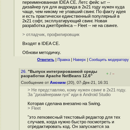
переименованная IDEA CE. Летс фейс ыт --
дизайнер гуя для андроида в 2к21 году нужен куда
чаще, чем никому не упавший свинг. По факту идея
и есть практически единственный популярный в
2к21 софт, эксплуатирующий свинг. Новая
разработка джетбрейнса -- Fleet -- не на свинге.
> отладчик, профилировщик
Входят в IDEA CE.
Обнови методичку.
Ответить
|
Правка
|
Наверх
|
Cообщить модератору
26.
"Выпуск интегрированной среды
+
–
/
разработки Apache NetBeans 12.6"
Сообщение от
Аноним
(20), 07-Дек-21, 16:31
> Не представляю, кому нужен свинг в 2к21 году.
За "дизайнерами гуя" иди в Android Studio
Которая сделана внезапно на Swing.
> Fleet
"это легковесный текстовый редактор для тех
случаев, когда нужно быстро посмотреть и
отредактировать код. Он запускается за