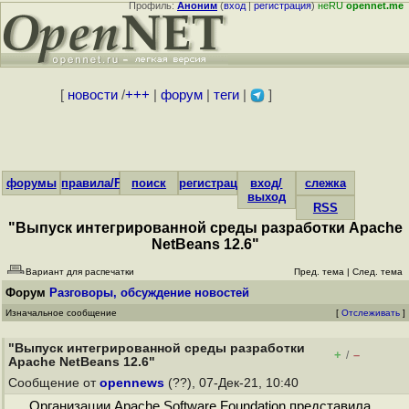
Профиль:
Аноним
(
вход
|
регистрация
)
неRU
opennet.me
[
новости
/
+++
|
форум
|
теги
|
]
форумы
правила/FAQ
поиск
регистрация
вход/
слежка
выход
RSS
"Выпуск интегрированной среды разработки Apache
NetBeans 12.6"
Вариант для распечатки
Пред. тема
|
След. тема
Форум
Разговоры, обсуждение новостей
Изначальное сообщение
[
Отслеживать
]
"Выпуск интегрированной среды разработки
+
–
/
Apache NetBeans 12.6"
Сообщение от
opennews
(??), 07-Дек-21, 10:40
Организации Apache Software Foundation представила