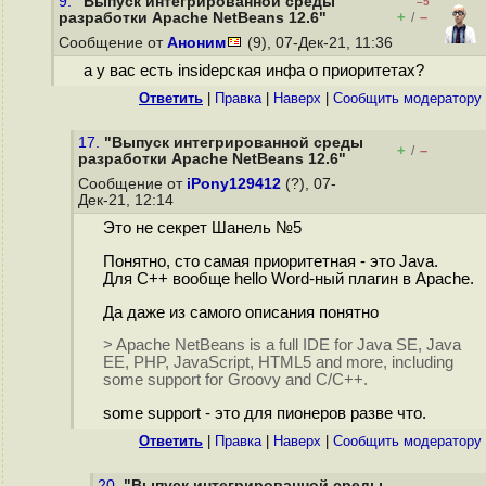
9.
"Выпуск интегрированной среды
–5
+
–
разработки Apache NetBeans 12.6"
/
Сообщение от
Аноним
(9), 07-Дек-21, 11:36
а у вас есть insideрская инфа о приоритетах?
Ответить
|
Правка
|
Наверх
|
Cообщить модератору
17.
"Выпуск интегрированной среды
+
–
/
разработки Apache NetBeans 12.6"
Сообщение от
iPony129412
(?), 07-
Дек-21, 12:14
Это не секрет Шанель №5
Понятно, сто самая приоритетная - это Java.
Для C++ вообще hello Word-ный плагин в Apache.
Да даже из самого описания понятно
> Apache NetBeans is a full IDE for Java SE, Java
EE, PHP, JavaScript, HTML5 and more, including
some support for Groovy and C/C++.
some support - это для пионеров разве что.
Ответить
|
Правка
|
Наверх
|
Cообщить модератору
20.
"Выпуск интегрированной среды