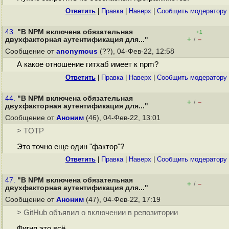
Ответить
|
Правка
|
Наверх
|
Cообщить модератору
43.
"В NPM включена обязательная
+1
+
–
двухфакторная аутентификация для..."
/
Сообщение от
anonymous
(??), 04-Фев-22, 12:58
А какое отношение гитхаб имеет к npm?
Ответить
|
Правка
|
Наверх
|
Cообщить модератору
44.
"В NPM включена обязательная
+
–
/
двухфакторная аутентификация для..."
Сообщение от
Аноним
(46), 04-Фев-22, 13:01
> TOTP
Это точно еще один "фактор"?
Ответить
|
Правка
|
Наверх
|
Cообщить модератору
47.
"В NPM включена обязательная
+
–
/
двухфакторная аутентификация для..."
Сообщение от
Аноним
(47), 04-Фев-22, 17:19
> GitHub объявил о включении в репозитории
Фигня это всё.