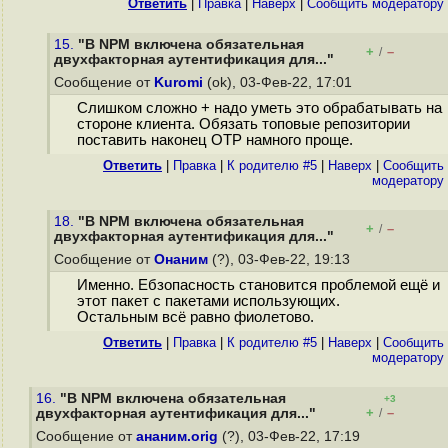
Ответить
|
Правка
|
Наверх
|
Cообщить модератору
15.
"В NPM включена обязательная
+
–
/
двухфакторная аутентификация для..."
Сообщение от
Kuromi
(ok), 03-Фев-22, 17:01
Слишком сложно + надо уметь это обрабатывать на
стороне клиента. Обязать топовые репозитории
поставить наконец OTP намного проще.
Ответить
|
Правка
|
К родителю #5
|
Наверх
|
Cообщить
модератору
18.
"В NPM включена обязательная
+
–
/
двухфакторная аутентификация для..."
Сообщение от
Онаним
(?), 03-Фев-22, 19:13
Именно. Ебзопасность становится проблемой ещё и
этот пакет с пакетами использующих.
Остальным всё равно фиолетово.
Ответить
|
Правка
|
К родителю #5
|
Наверх
|
Cообщить
модератору
16.
"В NPM включена обязательная
+3
+
–
двухфакторная аутентификация для..."
/
Сообщение от
ананим.orig
(?), 03-Фев-22, 17:19