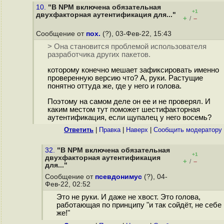
10.
"В NPM включена обязательная
+1
двухфакторная аутентификация для..."
+
–
/
Сообщение от
пох.
(?), 03-Фев-22, 15:43
> Она становится проблемой использователя
разработчика других пакетов.
которому конечно мешает зафиксировать именно
проверенную версию что? А, руки. Растущие
понятно оттуда же, где у него и голова.
Поэтому на самом деле он ее и не проверял. И
каким местом тут поможет шестифакторная
аутентификация, если щупалец у него восемь?
Ответить
|
Правка
|
Наверх
|
Cообщить модератору
32.
"В NPM включена обязательная
+1
двухфакторная аутентификация
+
–
/
для..."
Сообщение от
псевдонимус
(?), 04-
Фев-22, 02:52
Это не руки. И даже не хвост. Это голова,
работающая по принципу "и так сойдёт, не себе
же!"