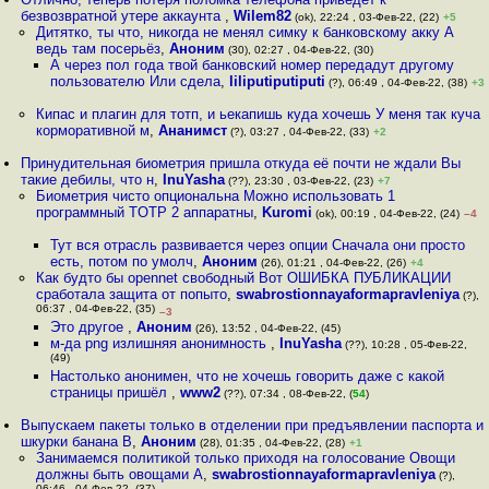
безвозвратной утере аккаунта
,
Wilem82
(ok), 22:24 , 03-Фев-22, (22)
+5
Дитятко, ты что, никогда не менял симку к банковскому акку А
ведь там посерьёз
,
Аноним
(30), 02:27 , 04-Фев-22, (30)
А через пол года твой банковский номер передадут другому
пользователю Или сдела
,
liliputiputiputi
(?), 06:49 , 04-Фев-22, (38)
+3
Кипас и плагин для тотп, и ьекапишь куда хочешь У меня так куча
корморативной м
,
Ананимст
(?), 03:27 , 04-Фев-22, (33)
+2
Принудительная биометрия пришла откуда её почти не ждали Вы
такие дебилы, что н
,
InuYasha
(??), 23:30 , 03-Фев-22, (23)
+7
Биометрия чисто опциональна Можно использовать 1
программный TOTP 2 аппаратны
,
Kuromi
(ok), 00:19 , 04-Фев-22, (24)
–4
Тут вся отрасль развивается через опции Сначала они просто
есть, потом по умолч
,
Аноним
(26), 01:21 , 04-Фев-22, (26)
+4
Как будто бы opennet свободный Вот ОШИБКА ПУБЛИКАЦИИ
сработала защита от попыто
,
swabrostionnayaformapravleniya
(?),
06:37 , 04-Фев-22, (35)
–3
Это другое
,
Аноним
(26), 13:52 , 04-Фев-22, (45)
м-да png излишняя анонимность
,
InuYasha
(??), 10:28 , 05-Фев-22,
(49)
Настолько анонимен, что не хочешь говорить даже с какой
страницы пришёл
,
www2
(??), 07:34 , 08-Фев-22, (
54
)
Выпускаем пакеты только в отделении при предъявлении паспорта и
шкурки банана В
,
Аноним
(28), 01:35 , 04-Фев-22, (28)
+1
Занимаемся политикой только приходя на голосование Овощи
должны быть овощами А
,
swabrostionnayaformapravleniya
(?),