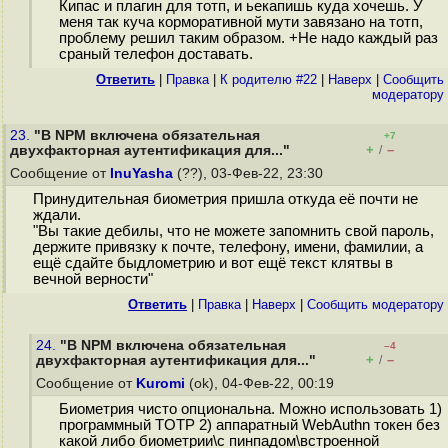
Кипас и плагин для тотп, и ьекапишь куда хочешь. У
меня так куча корморативной мути завязано на тотп,
проблему решил таким образом. +Не надо каждый раз
сраный телефон доставать.
Ответить
|
Правка
|
К родителю #22
|
Наверх
|
Cообщить
модератору
23.
"В NPM включена обязательная
+7
+
–
двухфакторная аутентификация для..."
/
Сообщение от
InuYasha
(??), 03-Фев-22, 23:30
Принудительная биометрия пришла откуда её почти не
ждали.
"Вы такие дебилы, что не можете запомнить свой пароль,
держите привязку к почте, телефону, имени, фамилии, а
ещё сдайте быдлометрию и вот ещё текст клятвы в
вечной верности"
Ответить
|
Правка
|
Наверх
|
Cообщить модератору
24.
"В NPM включена обязательная
–4
+
–
двухфакторная аутентификация для..."
/
Сообщение от
Kuromi
(ok), 04-Фев-22, 00:19
Биометрия чисто опциональна. Можно использовать 1)
программный TOTP 2) аппаратный WebAuthn токен без
какой либо биометрии\с пинпадом\встроенной