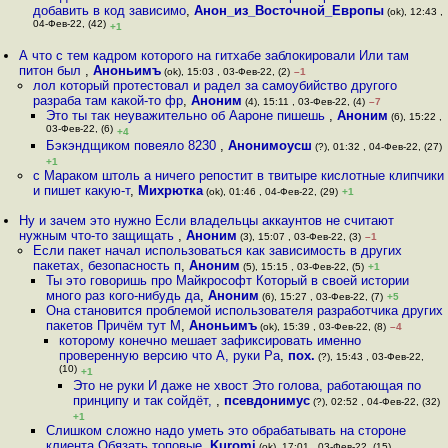
добавить в код зависимо
,
Анон_из_Восточной_Европы
(ok), 12:43 ,
04-Фев-22, (42)
+1
А что с тем кадром которого на гитхабе заблокировали Или там
питон был
,
Аноньимъ
(ok), 15:03 , 03-Фев-22, (2)
–1
лол который протестовал и радел за самоубийство другого
разраба там какой-то фр
,
Аноним
(4), 15:11 , 03-Фев-22, (4)
–7
Это ты так неуважительно об Аароне пишешь
,
Аноним
(6), 15:22 ,
03-Фев-22, (6)
+4
Бэкэндщиком повеяло 8230
,
Анонимоусш
(?), 01:32 , 04-Фев-22, (27)
+1
с Мараком штоль а ничего репостит в твитыре кислотные клипчики
и пишет какую-т
,
Михрютка
(ok), 01:46 , 04-Фев-22, (29)
+1
Ну и зачем это нужно Если владельцы аккаунтов не считают
нужным что-то защищать
,
Аноним
(3), 15:07 , 03-Фев-22, (3)
–1
Если пакет начал использоваться как зависимость в других
пакетах, безопасность п
,
Аноним
(5), 15:15 , 03-Фев-22, (5)
+1
Ты это говоришь про Майкрософт Который в своей истории
много раз кого-нибудь да
,
Аноним
(6), 15:27 , 03-Фев-22, (7)
+5
Она становится проблемой использователя разработчика других
пакетов Причём тут М
,
Аноньимъ
(ok), 15:39 , 03-Фев-22, (8)
–4
которому конечно мешает зафиксировать именно
проверенную версию что А, руки Ра
,
пох.
(?), 15:43 , 03-Фев-22,
(10)
+1
Это не руки И даже не хвост Это голова, работающая по
принципу и так сойдёт,
,
псевдонимус
(?), 02:52 , 04-Фев-22, (32)
+1
Слишком сложно надо уметь это обрабатывать на стороне
клиента Обязать топовые
,
Kuromi
(ok), 17:01 , 03-Фев-22, (15)