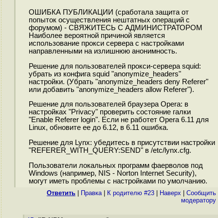
ОШИБКА ПУБЛИКАЦИИ (сработала защита от
попыток осуществления нештатных операций с
форумом) - СВЯЖИТЕСЬ С АДМИНИСТРАТОРОМ
Наиболее вероятной причиной является
использование прокси сервера с настройками
направленными на излишнюю анонимность.
Решение для пользователей прокси-сервера squid:
убрать из конфига squid "anonymize_headers"
настройки. (Убрать "anonymize_headers deny Referer"
или добавить "anonymize_headers allow Referer").
Решение для пользователей браузера Opera: в
настройках "Privacy" проверить состояние галки
"Enable Referer login". Если не работет Opera 6.11 для
Linux, обновите ее до 6.12, в 6.11 ошибка.
Решение для Lynx: убедитесь в присутствии настройки
"REFERER_WITH_QUERY:SEND" в /etc/lynx.cfg.
Пользователи локальных программ фаерволов под
Windows (например, NIS - Norton Internet Security),
могут иметь проблемы с настройками по умолчанию.
Ответить
|
Правка
|
К родителю #23
|
Наверх
|
Cообщить
модератору