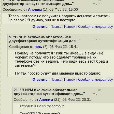
+
–
двухфакторная аутентификация для..."
/
Сообщение от
Аноним
(1), 03-Фев-22, 15:00
Теперь авторам не получится поднять деньжат и списать
на взлом? Я думаю, они не в восторге.
Ответить
|
Правка
|
Наверх
|
Cообщить модератору
9.
"В NPM включена обязательная
+
–
/
двухфакторная аутентификация для..."
Сообщение от
пох.
(?), 03-Фев-22, 15:41
Почему не получится? Или ты имеешь в виду - не
успеют, потому что это сделает троянец на их
телефоне без их ведома, чего ради весь этот бред и
затевался?
Ну так просто будут два майнера вместо одного.
Ответить
|
Правка
|
Наверх
|
Cообщить модератору
21.
"В NPM включена обязательная
+2
+
–
двухфакторная аутентификация для..."
/
Сообщение от
Аноним
(21), 03-Фев-22, 20:31
>троянец на их телефоне