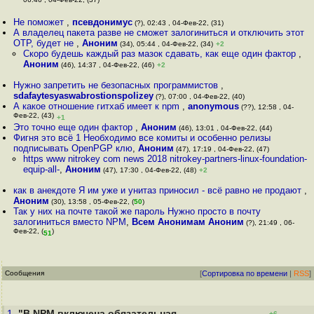
06:46 , 04-Фев-22, (37)
Не поможет
,
псевдонимус
(?), 02:43 , 04-Фев-22, (31)
А владелец пакета разве не сможет залогиниться и отключить этот
OTP, будет не
,
Аноним
(34), 05:44 , 04-Фев-22, (34)
+2
Скоро будешь каждый раз мазок сдавать, как еще один фактор
,
Аноним
(46), 14:37 , 04-Фев-22, (46)
+2
Нужно запретить не безопасных программистов
,
sdafaytesyaswabrostionspolizey
(?), 07:00 , 04-Фев-22, (40)
А какое отношение гитхаб имеет к npm
,
anonymous
(??), 12:58 , 04-
Фев-22, (43)
+1
Это точно еще один фактор
,
Аноним
(46), 13:01 , 04-Фев-22, (44)
Фигня это всё 1 Необходимо все комиты и особенно релизы
подписывать OpenPGP клю
,
Аноним
(47), 17:19 , 04-Фев-22, (47)
https www nitrokey com news 2018 nitrokey-partners-linux-foundation-
equip-all-
,
Аноним
(47), 17:30 , 04-Фев-22, (48)
+2
как в анекдоте Я им уже и унитаз приносил - всё равно не продают
,
Аноним
(30), 13:58 , 05-Фев-22, (
50
)
Так у них на почте такой же пароль Нужно просто в почту
залогиниться вместо NPM
,
Всем Анонимам Аноним
(?), 21:49 , 06-
Фев-22, (
)
51
Сообщения
[
Сортировка по времени
|
RSS
]
1.
"В NPM включена обязательная
+6