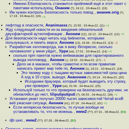
Именно Ебзопасность становится проблемой ещё и этот пакет с
пакетами использующ
,
Онаним
(?), 19:13 , 03-Фев-22, (18)
Им нужен контроль Безопасность только повод
,
ананим.orig
(?),
17:19 , 03-Фев-22, (16)
+3
лефтпад в опасносте
,
Ananimasss
(?), 15:50 , 03-Фев-22, (11)
+4
Жду следующей новости из-за введения обязательной
двухфакторной аутентификации
,
Аноним
(12), 16:12 , 03-Фев-22, (12)
+5
Для безопасности надо читать код библиотек, которыми
пользуешься, и пинить верси
,
Аноним
(13), 16:46 , 03-Фев-22, (13)
–2
Разработчик хелловорлда, как я вижу Интересно, сколько
человеколет у меня уйдет,
,
Урри
(ok), 17:01 , 03-Фев-22, (14)
+4
сколько npm пакетов нужно вебмакакам для гарантированного
вывода хелловорд
,
Аноним
(-), 18:52 , 03-Фев-22, (17)
–1
Дело не в макаках, чтобы грамотно и по всем правилам
написать привет мир тебе по
,
Аноним
(1), 19:21 , 03-Фев-22, (19)
Это твоему коду с тыщами мутных зависимостей грош цена
А код в 10 строк, выводя
,
Ананоним
(?), 20:14 , 03-Фев-22, (20)
Исходники браузера, который будет выводить эту строку,
уже проверил
,
Урри
(ok), 01:06 , 04-Фев-22, (25)
Используй только то что проверено на безопасность другими, не
обновляйся до нест
,
liliputiputiputi
(?), 06:55 , 04-Фев-22, (39)
+1
Установил реакт получил 20000 тысяч зависимостей Читай всеВ
веб ужасная ситуаци
,
Аноним
(41), 07:19 , 04-Фев-22, (41)
+2
Если интересна безопасность, то лучше вообще не
устанавливать то, что не можешь
,
www2
(??), 07:31 , 08-Фев-22, (
53
)
djb шно
,
www2
(??), 07:28 , 08-Фев-22, (
52
)
Отлично, теперь потеря поломка телефона приведёт к