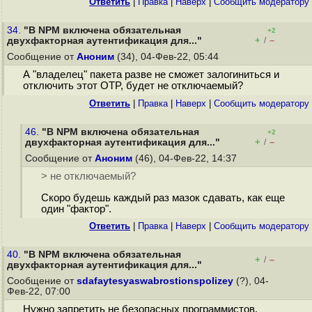
Ответить
|
Правка
|
Наверх
|
Cообщить модератору
34.
"В NPM включена обязательная
+2
+
–
двухфакторная аутентификация для..."
/
Сообщение от
Аноним
(34), 04-Фев-22, 05:44
А "владелец" пакета разве не сможет залогиниться и
отключить этот OTP, будет не отключаемый?
Ответить
|
Правка
|
Наверх
|
Cообщить модератору
46.
"В NPM включена обязательная
+2
+
–
двухфакторная аутентификация для..."
/
Сообщение от
Аноним
(46), 04-Фев-22, 14:37
> не отключаемый?
Скоро будешь каждый раз мазок сдавать, как еще
один "фактор".
Ответить
|
Правка
|
Наверх
|
Cообщить модератору
40.
"В NPM включена обязательная
+
–
/
двухфакторная аутентификация для..."
Сообщение от
sdafaytesyaswabrostionspolizey
(?), 04-
Фев-22, 07:00
Нужно запретить не безопасных программистов.