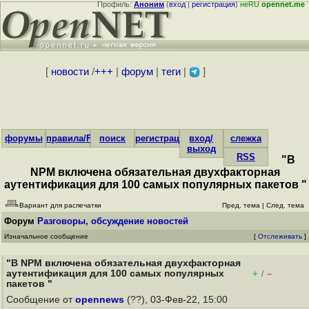
Профиль:
Аноним
(
вход
|
регистрация
)
неRU
opennet.me
[
новости
/
+++
|
форум
|
теги
|
]
форумы
правила/FAQ
поиск
регистрация
вход/
слежка
выход
RSS
"В
NPM включена обязательная двухфакторная
аутентификация для 100 самых популярных пакетов "
Вариант для распечатки
Пред. тема
|
След. тема
Форум
Разговоры, обсуждение новостей
Изначальное сообщение
[
Отслеживать
]
"В NPM включена обязательная двухфакторная
аутентификация для 100 самых популярных
+
–
/
пакетов "
Сообщение от
opennews
(??), 03-Фев-22, 15:00