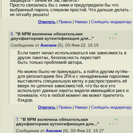
защищать - зачем их заставлять?
Просто связались бы с ними и предупредили бы что
выбранный пароль слишком простой. Что дальше делать -
не гитхабу решать!
Ответить
|
Правка
|
Наверх
|
Cообщить модератору
5.
"В NPM включена обязательная
+1
+
–
двухфакторная аутентификация для..."
/
Сообщение от
Аноним
(5), 03-Фев-22, 15:15
Если пакет начал использоваться как зависимость в
других пакетах, безопасность перестаёт
быть только проблемой автора.
Но можно было не принуждать, а пойти другим путём -
для репозиториев без 2FA и с ненадёжными паролями
выставлять специальную метку и распространять её
вверх по цепочке зависимостей, что бы все кто
использует данные пакеты видели имеющийся риск и
понимали, что в любой момент им может прилететь
бэкдор.
Ответить
|
Правка
|
Наверх
|
Cообщить модератору
7.
"В NPM включена обязательная
+5
+
–
двухфакторная аутентификация для..."
/
Сообщение от
Аноним
(6), 03-Фев-22, 15:27