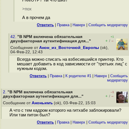
FreeOTP? Ты что шиз?
>пох
А в прочем да
Ответить
|
Правка
|
Наверх
|
Cообщить модератору
42.
"В NPM включена обязательная
+1
+
–
двухфакторная аутентификация для..."
/
Сообщение от
Анон_из_Восточной_Европы
(ok),
04-Фев-22, 12:43
Всегда можно списать на взбесившийся принтер. Кто
мешает добавить в код зависимости от "третьих лиц" с
нужным кодом.
Ответить
|
Правка
|
К родителю #1
|
Наверх
|
Cообщить
модератору
2.
"В NPM включена обязательная
–1
+
–
двухфакторная аутентификация для..."
/
Сообщение от
Аноньимъ
(ok), 03-Фев-22, 15:03
А что с тем кадром которого на гитхабе заблокировали?
Или там питон был?
Ответить
|
Правка
|
Наверх
|
Cообщить модератору