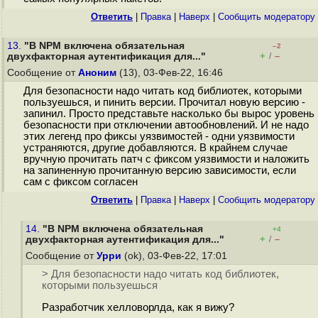
Ответить
|
Правка
|
Наверх
|
Cообщить модератору
13.
"В NPM включена обязательная
–2
+
–
двухфакторная аутентификация для..."
/
Сообщение от
Аноним
(13), 03-Фев-22, 16:46
Для безопасности надо читать код библиотек, которыми
пользуешься, и пинить версии. Прочитал новую версию -
запинил. Просто представьте насколько бы вырос уровень
безопасности при отключении автообновлений. И не надо
этих легенд про фиксы уязвимостей - одни уязвимости
устраняются, другие добавляются. В крайнем случае
вручную прочитать патч с фиксом уязвимости и наложить
на запиненную прочитанную версию зависимости, если
сам с фиксом согласен
Ответить
|
Правка
|
Наверх
|
Cообщить модератору
14.
"В NPM включена обязательная
+4
+
–
двухфакторная аутентификация для..."
/
Сообщение от
Урри
(ok), 03-Фев-22, 17:01
> Для безопасности надо читать код библиотек,
которыми пользуешься
Разработчик хелловорлда, как я вижу?