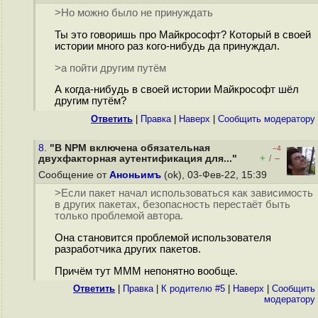
>Но можно было не принуждать
Ты это говоришь про Майкрософт? Который в своей
истории много раз кого-нибудь да принуждал.
>а пойти другим путём
А когда-нибудь в своей истории Майкрософт шёл
другим путём?
Ответить
|
Правка
|
Наверх
|
Cообщить модератору
8.
"В NPM включена обязательная
–4
+
–
двухфакторная аутентификация для..."
/
Сообщение от
Аноньимъ
(ok), 03-Фев-22, 15:39
>Если пакет начал использоваться как зависимость
в других пакетах, безопасность перестаёт быть
только проблемой автора.
Она становится проблемой использователя
разработчика других пакетов.
Причём тут МММ непонятно вообще.
Ответить
|
Правка
|
К родителю #5
|
Наверх
|
Cообщить
модератору