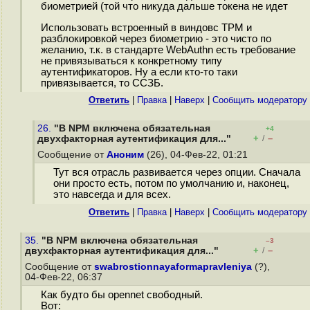
биометрией (той что никуда дальше токена не идет
Использовать встроенный в виндовс TPM и
разблокировкой через биометрию - это чисто по
желанию, т.к. в стандарте WebAuthn есть требование
не привязываться к конкретному типу
аутентификаторов. Ну а если кто-то таки
привязывается, то ССЗБ.
Ответить
|
Правка
|
Наверх
|
Cообщить модератору
26.
"В NPM включена обязательная
+4
+
–
двухфакторная аутентификация для..."
/
Сообщение от
Аноним
(26), 04-Фев-22, 01:21
Тут вся отрасль развивается через опции. Сначала
они просто есть, потом по умолчанию и, наконец,
это навсегда и для всех.
Ответить
|
Правка
|
Наверх
|
Cообщить модератору
35.
"В NPM включена обязательная
–3
+
–
двухфакторная аутентификация для..."
/
Сообщение от
swabrostionnayaformapravleniya
(?),
04-Фев-22, 06:37
Как будто бы opennet свободный.
Вот: