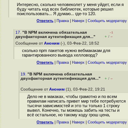
Интересно, сколько человеколет у меня уйдет, если я
буду читать код всех библиотек, которые решил
поиспользовать... Я думаю... где-то 120.
Ответить
|
Правка
|
Наверх
|
Cообщить модератору
17.
"В NPM включена обязательная
–1
+
–
двухфакторная аутентификация для..."
/
Сообщение от
Аноним
(-), 03-Фев-22, 18:52
сколько npm пакетов нужно вебмакакам для
гарантированного вывода хелловорд?
Ответить
|
Правка
|
Наверх
|
Cообщить модератору
19.
"В NPM включена обязательная
двухфакторная аутентификация для..."
+
–
/
Сообщение от
Аноним
(1), 03-Фев-22, 19:21
Дело не в макаках, чтобы грамотно и по всем
правилам написать привет мир тебе потребуются
тысячи зависимостей и это ты только 1 строку
вывел. Конечно, ты можешь забить на тесты и
всё остальное, но такому коду грош цена,
Ответить
|
Правка
|
Наверх
|
Cообщить модератору