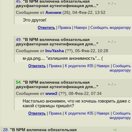
45.
"В NPM включена обязательная
+
–
/
двухфакторная аутентификация для..."
Сообщение от
Аноним
(26), 04-Фев-22, 13:52
Это другое!
Ответить
|
Правка
|
Наверх
|
Cообщить модератору
49.
"В NPM включена обязательная
+
–
/
двухфакторная аутентификация для..."
Сообщение от
InuYasha
(??), 05-Фев-22, 10:28
м-да.png.... "излишняя анонимность"... (
Ответить
|
Правка
|
К родителю #35
|
Наверх
|
Cообщить
модератору
54
.
"В NPM включена обязательная
+
–
/
двухфакторная аутентификация для..."
Сообщение от
www2
(??), 08-Фев-22, 07:34
Настолько анонимен, что не хочешь говорить даже с
какой страницы пришёл?
Ответить
|
Правка
|
К родителю #35
|
Наверх
|
Cообщить
модератору
28.
"В NPM включена обязательная
+1