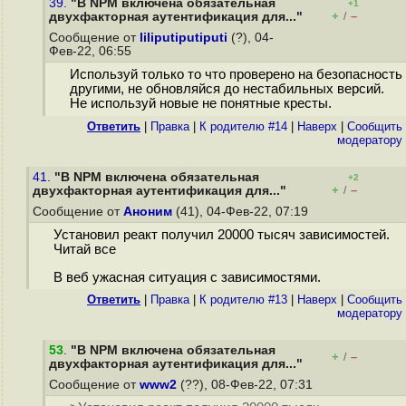
39.
"В NPM включена обязательная
+1
+
–
двухфакторная аутентификация для..."
/
Сообщение от
liliputiputiputi
(?), 04-
Фев-22, 06:55
Используй только то что проверено на безопасность
другими, не обновляйся до нестабильных версий.
Не используй новые не понятные кресты.
Ответить
|
Правка
|
К родителю #14
|
Наверх
|
Cообщить
модератору
41.
"В NPM включена обязательная
+2
+
–
двухфакторная аутентификация для..."
/
Сообщение от
Аноним
(41), 04-Фев-22, 07:19
Установил реакт получил 20000 тысяч зависимостей.
Читай все
В веб ужасная ситуация с зависимостями.
Ответить
|
Правка
|
К родителю #13
|
Наверх
|
Cообщить
модератору
53
.
"В NPM включена обязательная
+
–
/
двухфакторная аутентификация для..."
Сообщение от
www2
(??), 08-Фев-22, 07:31