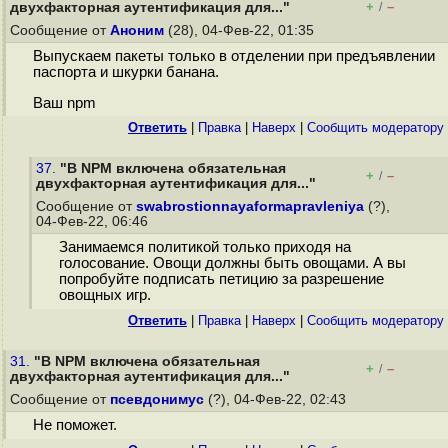
+
–
двухфакторная аутентификация для..."
/
Сообщение от
Аноним
(28), 04-Фев-22, 01:35
Выпускаем пакеты только в отделении при предъявлении
паспорта и шкурки банана.
Ваш npm
Ответить
|
Правка
|
Наверх
|
Cообщить модератору
37.
"В NPM включена обязательная
+
–
/
двухфакторная аутентификация для..."
Сообщение от
swabrostionnayaformapravleniya
(?),
04-Фев-22, 06:46
Занимаемся политикой только приходя на
голосование. Овощи должны быть овощами. А вы
попробуйте подписать петицию за разрешение
овощных игр.
Ответить
|
Правка
|
Наверх
|
Cообщить модератору
31.
"В NPM включена обязательная
+
–
/
двухфакторная аутентификация для..."
Сообщение от
псевдонимус
(?), 04-Фев-22, 02:43
Не поможет.