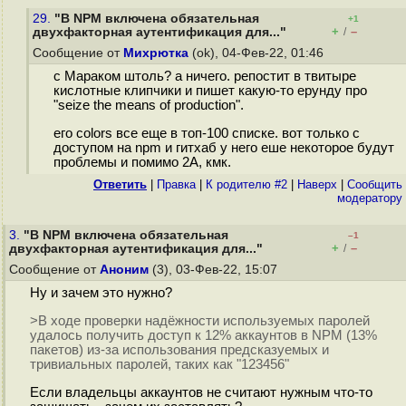
29.
"В NPM включена обязательная
+1
+
–
двухфакторная аутентификация для..."
/
Сообщение от
Михрютка
(ok), 04-Фев-22, 01:46
с Мараком штоль? а ничего. репостит в твитыре
кислотные клипчики и пишет какую-то ерунду про
"seize the means of production".
его colors все еще в топ-100 списке. вот только с
доступом на npm и гитхаб у него еше некоторое будут
проблемы и помимо 2А, кмк.
Ответить
|
Правка
|
К родителю #2
|
Наверх
|
Cообщить
модератору
3.
"В NPM включена обязательная
–1
+
–
двухфакторная аутентификация для..."
/
Сообщение от
Аноним
(3), 03-Фев-22, 15:07
Ну и зачем это нужно?
>В ходе проверки надёжности используемых паролей
удалось получить доступ к 12% аккаунтов в NPM (13%
пакетов) из-за использования предсказуемых и
тривиальных паролей, таких как "123456"
Если владельцы аккаунтов не считают нужным что-то