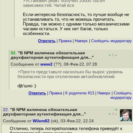
>Установил реакт получил 20000 тысяч
зависимостей. Читай все
Если интересна безопасность, то лучше вообще не
устанавливать то, что не можешь прочитать.
Правда, так можно с одними только механическими
часами остаться. У них нет багов, только
особенности.
Ответить
|
Правка
|
Наверх
|
Cообщить модератору
52
.
"В NPM включена обязательная
+
–
/
двухфакторная аутентификация для..."
Сообщение от
www2
(??), 08-Фев-22, 07:28
>Просто представьте насколько бы вырос уровень
безопасности при отключении автообновлений.
djb'шно :)
Ответить
|
Правка
|
К родителю #13
|
Наверх
|
Cообщить
модератору
22.
"В NPM включена обязательная
+5
+
–
двухфакторная аутентификация для..."
/
Сообщение от
Wilem82
(ok), 03-Фев-22, 22:24
Отлично, теперь потеря/поломка телефона приведёт к