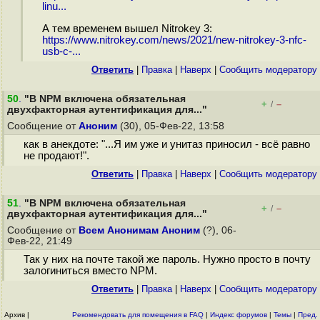
linu...
А тем временем вышел Nitrokey 3:
https://www.nitrokey.com/news/2021/new-nitrokey-3-nfc-
usb-c-...
Ответить
|
Правка
|
Наверх
|
Cообщить модератору
50
.
"В NPM включена обязательная
+
–
/
двухфакторная аутентификация для..."
Сообщение от
Аноним
(30), 05-Фев-22, 13:58
как в анекдоте: "...Я им уже и унитаз приносил - всё равно
не продают!".
Ответить
|
Правка
|
Наверх
|
Cообщить модератору
51
.
"В NPM включена обязательная
+
–
/
двухфакторная аутентификация для..."
Сообщение от
Всем Анонимам Аноним
(?), 06-
Фев-22, 21:49
Так у них на почте такой же пароль. Нужно просто в почту
залогиниться вместо NPM.
Ответить
|
Правка
|
Наверх
|
Cообщить модератору
Архив
|
Рекомендовать для помещения в FAQ
|
Индекс форумов
|
Темы
|
Пред.