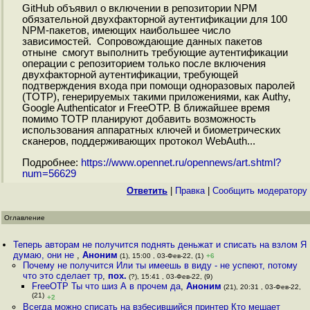
GitHub объявил о включении в репозитории NPM
обязательной двухфакторной аутентификации для 100
NPM-пакетов, имеющих наибольшее число
зависимостей. Сопровождающие данных пакетов
отныне смогут выполнить требующие аутентификации
операции с репозиторием только после включения
двухфакторной аутентификации, требующей
подтверждения входа при помощи одноразовых паролей
(TOTP), генерируемых такими приложениями, как Authy,
Google Authenticator и FreeOTP. В ближайшее время
помимо TOTP планируют добавить возможность
использования аппаратных ключей и биометрических
сканеров, поддерживающих протокол WebAuth...
Подробнее:
https://www.opennet.ru/opennews/art.shtml?
num=56629
Ответить
|
Правка
|
Cообщить модератору
Оглавление
Теперь авторам не получится поднять деньжат и списать на взлом Я
думаю, они не
,
Аноним
(1), 15:00 , 03-Фев-22, (1)
+6
Почему не получится Или ты имеешь в виду - не успеют, потому
что это сделает тр
,
пох.
(?), 15:41 , 03-Фев-22, (9)
FreeOTP Ты что шиз А в прочем да
,
Аноним
(21), 20:31 , 03-Фев-22,
(21)
+2
Всегда можно списать на взбесившийся принтер Кто мешает