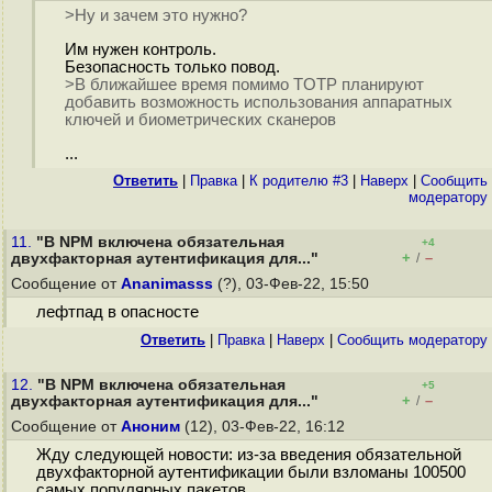
>Ну и зачем это нужно?
Им нужен контроль.
Безопасность только повод.
>В ближайшее время помимо TOTP планируют
добавить возможность использования аппаратных
ключей и биометрических сканеров
...
Ответить
|
Правка
|
К родителю #3
|
Наверх
|
Cообщить
модератору
11.
"В NPM включена обязательная
+4
+
–
двухфакторная аутентификация для..."
/
Сообщение от
Ananimasss
(?), 03-Фев-22, 15:50
лефтпад в опасносте
Ответить
|
Правка
|
Наверх
|
Cообщить модератору
12.
"В NPM включена обязательная
+5
+
–
двухфакторная аутентификация для..."
/
Сообщение от
Аноним
(12), 03-Фев-22, 16:12
Жду следующей новости: из-за введения обязательной
двухфакторной аутентификации были взломаны 100500
самых популярных пакетов.