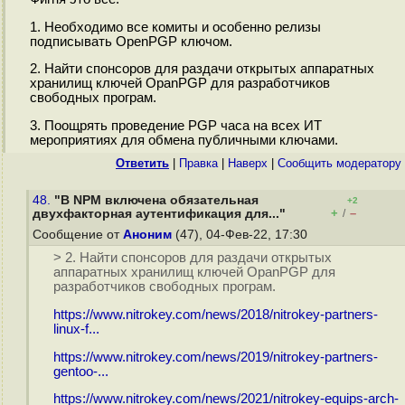
1. Необходимо все комиты и особенно релизы
подписывать OpenPGP ключом.
2. Найти спонсоров для раздачи открытых аппаратных
хранилищ ключей OpanPGP для разработчиков
свободных програм.
3. Поощрять проведение PGP часа на всех ИТ
мероприятиях для обмена публичными ключами.
Ответить
|
Правка
|
Наверх
|
Cообщить модератору
48.
"В NPM включена обязательная
+2
+
–
двухфакторная аутентификация для..."
/
Сообщение от
Аноним
(47), 04-Фев-22, 17:30
> 2. Найти спонсоров для раздачи открытых
аппаратных хранилищ ключей OpanPGP для
разработчиков свободных програм.
https://www.nitrokey.com/news/2018/nitrokey-partners-
linux-f...
https://www.nitrokey.com/news/2019/nitrokey-partners-
gentoo-...
https://www.nitrokey.com/news/2021/nitrokey-equips-arch-