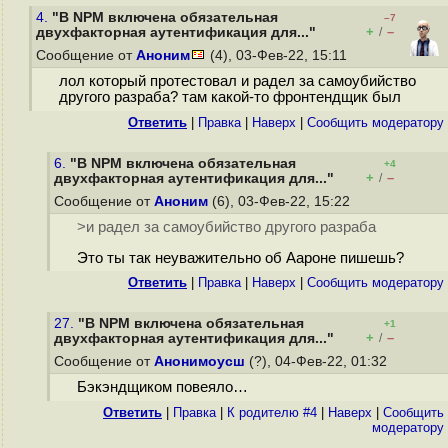
4.
"В NPM включена обязательная
–7
+
–
двухфакторная аутентификация для..."
/
Сообщение от
Аноним
(4), 03-Фев-22, 15:11
лол который протестовал и радел за самоубийство
другого разраба? там какой-то фронтендщик был
Ответить
|
Правка
|
Наверх
|
Cообщить модератору
6.
"В NPM включена обязательная
+4
+
–
двухфакторная аутентификация для..."
/
Сообщение от
Аноним
(6), 03-Фев-22, 15:22
>и радел за самоубийство другого разраба
Это ты так неуважительно об Аароне пишешь?
Ответить
|
Правка
|
Наверх
|
Cообщить модератору
27.
"В NPM включена обязательная
+1
+
–
двухфакторная аутентификация для..."
/
Сообщение от
Анонимоусш
(?), 04-Фев-22, 01:32
Бэкэндщиком повеяло…
Ответить
|
Правка
|
К родителю #4
|
Наверх
|
Cообщить
модератору