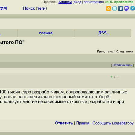
Профиль:
Аноним
(
вход
|
регистрация
)
неRU
opennet.me
РУМ
Поиск
(
теги
)
д
слежка
RSS
рытого ПО"
Пред. тема
|
След. тема
[
Отслеживать
]
+
–
/
ь 100 тысяч евро разработчикам, сопровождающим различные
, после чего специально созванный комитет отберёт
использует многие независимые открытые разработки и при
Ответить
|
Правка
|
Cообщить модератору