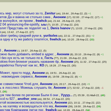
сь мир, могут столько за го
,
Zenitur
(ok), 19:44 , 26-Апр-22, (3)
+1
етов Да и важна не столько сама
,
Аноним
(17), 02:00 , 27-Апр-22, (17)
+1
Не волнуйся, не проем
,
freehck
(ok), 21:44 , 26-Апр-22, (15)
 04 announcing-the-spotify
,
ыы
(?), 10:35 , 27-Апр-22, (24)
делят Представь их поделят на 1
,
Denis Ivanov
(?), 13:03 , 27-Апр-22, (26)
k
(ok), 13:42 , 27-Апр-22, (27)
door гребец средней руки в
,
yurikoles
(ok), 22:11 , 27-Апр-22, (31)
+2
а одну и ту же работу платятся
,
freehck
(ok), 10:20 , 28-Апр-22, (
33
)
18
,
Аноним
(-), 19:57 , 26-Апр-22, (5)
можно было добавить embed в адрес
,
Аноним
(9), 20:10 , 26-Апр-22, (9)
+1
 без кук есть не только по в
,
Гость
(??), 21:09 , 26-Апр-22, (13)
kies-from-browser указать название бр
,
Аноним
(25), 11:32 , 27-Апр-22, (25)
азработка Получат как вс
,
КО
(?), 18:28 , 27-Апр-22, (30)
 Может, просто подд
,
Аноним
(4), 19:51 , 26-Апр-22, (4)
х новомодних сервисо
,
Аноним
(6), 19:59 , 26-Апр-22, (6)
+3
 не совместимое Чтоб для
,
Аноним
(10), 20:17 , 26-Апр-22, (10)
+5
ить в лосслесс Можешь слушать бе
,
Аноним
(17), 02:02 , 27-Апр-22, (18)
–1
, (
36
)
и уж тем более по регионам Были б они
,
Ууууу...
(?), 05:39 , 01-Май-22, (
40
)
kcd ru 927
,
another_one
(ok), 08:54 , 27-Апр-22, (20)
той возможностью воспользуется
,
Аноним
(22), 10:11 , 27-Апр-22, (22)
ь на халяву и возмущаться что ма
,
Аноним
(39), 19:00 , 28-Апр-22, (
39
)
местим Компанием легче пос
,
freehck
(ok), 10:26 , 28-Апр-22, (
34
)