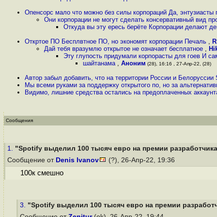
Опенсорс мало что можно без силы корпораций Да, энтузиасты п
Они корпорации не могут сделать консервативный вид пр
Откуда вы эту ересь берёте Корпорации делают д
Откртое ПО Бесплвтное ПО, но экономят корпорации Печаль
,
R
Дай тебя вразумлю открытое не означает бесплатное
,
Hi
Эту глупость придумали корпорасты для гоев И са
шайтанама
,
Аноним
(28), 16:16 , 27-Апр-22, (28)
Автор забыл добавить, что на территории России и Белоруссии S
Мы всеми руками за поддержку открытого по, но за альтернати
Видимо, лишние средства остались на предоплаченных аккаунта
Сообщения
1.
"Spotify выделил 100 тысяч евро на премии разработчика
Сообщение от
Denis Ivanov
(?), 26-Апр-22, 19:36
100к смешно
3.
"Spotify выделил 100 тысяч евро на премии разработч
Сообщение от
Zenitur
(ok), 26-Апр-22, 19:44