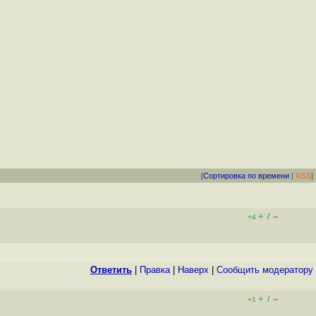
[
Сортировка по времени
|
RSS
]
+
–
/
+4
Ответить
|
Правка
|
Наверх
|
Cообщить модератору
+
–
/
+1