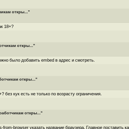
икам откры..."
ак 18+?
отчикам откры..."
ожно было добавить embed в адрес и смотреть.
ботчикам откры..."
+? без кук есть не только по возрасту ограничения.
работчикам откры..."
-from-browser указать название браузера. Главное поставить ка