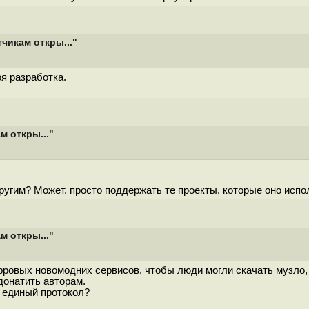
чикам откры..."
оя разработка.
м откры..."
другим? Может, просто поддержать те проекты, которые оно испо
м откры..."
цифровых новомодних сервисов, чтобы люди могли скачать музло
донатить авторам.
е единый протокол?