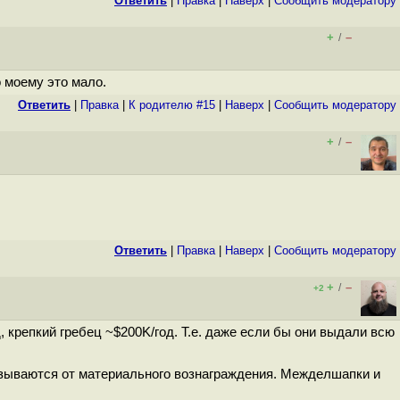
Ответить
|
Правка
|
Наверх
|
Cообщить модератору
+
–
/
о моему это мало.
Ответить
|
Правка
|
К родителю #15
|
Наверх
|
Cообщить модератору
+
–
/
Ответить
|
Правка
|
Наверх
|
Cообщить модератору
+
–
/
+2
, крепкий гребец ~$200K/год. Т.е. даже если бы они выдали всю
казываются от материального вознаграждения. Межделшапки и