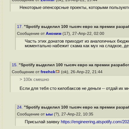
Некоторые опенсорсные проекты, которыми пользуются
17.
"Spotify выделил 100 тысяч евро на премии разра
Сообщение от
Аноним
(17), 27-Апр-22, 02:00
Часть этих донатов приходит из аналогичных бюдже
моментально набежит скама как мух на сладкое, де
15.
"Spotify выделил 100 тысяч евро на премии разработ
Сообщение от
freehck
(ok), 26-Апр-22, 21:44
> 100к смешно
Если для тебя сто килобаксов не деньги -- отдай их м
24.
"Spotify выделил 100 тысяч евро на премии разра
Сообщение от
ыы
(?), 27-Апр-22, 10:35
Присылай заявку
https://engineering.atspotify.com/20