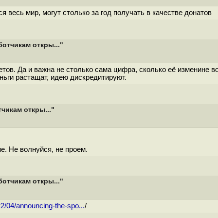
 весь мир, могут столько за год получать в качестве донатов
ботчикам откры..."
тов. Да и важна не столько сама цифра, сколько её изменине в
ньги растащат, идею дискредитируют.
чикам откры..."
не. Не волнуйся, не проем.
ботчикам откры..."
22/04/announcing-the-spo...
/