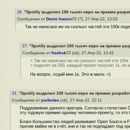
26.
"Spotify выделил 100 тысяч евро на премии разра
Сообщение от
Denis Ivanov
(?), 27-Апр-22, 13:03
Так не написано же на сколькл частей эти 100к под
27.
"Spotify выделил 100 тысяч евро на премии раз
Сообщение от
freehck
(ok), 27-Апр-22, 13:42
> Так не написано же на сколькл частей эти 100к
> поделят на 100, каждый проект получит 1к, по 
Не вопрос, отдай мне 1к. Это ж мало. =)
31.
"Spotify выделил 100 тысяч евро на премии разработ
Сообщение от
yurikoles
(ok), 27-Апр-22, 22:11
Поддерживаю данного оратора. Согласно статистике Gl
эту годовую премию одному человеко-проекту, то это
Благо большинство людей развивают Open Source и Fr
прочие майки не в счёт, они и так не подпадают под к