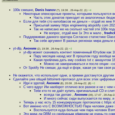
100к смешно
,
Denis Ivanov
(?), 19:36 , 26-Апр-22, (1)
+4
Некоторые опенсорсные проекты, которыми пользуются ве
Часть этих донатов приходит из аналогичных бюдж
Если для тебя сто килобаксов не деньги -- отдай их мне 
Присылай заявку https engineering atspotify com 2022
Так не написано же на сколькл частей эти 100к по
Не вопрос, отдай мне 1к Это ж мало
,
freehc
Поддерживаю данного оратора Согласно статистике Glass
Так себе аргумент В разных регионах мира деньги з
yt-dlp
,
Аноним
(2), 19:38 , 26-Апр-22, (2)
+2
yt-dlp может скачивать контент помеченный Ютубом как 
Пару месяцев назад мог В прошлом году вообще 
Какая проблема дать ему cookies txt с аккаунтом 18
Можно не заморачиваться и после опции --coo
От Spotify Не смеши, да ещё и форк, какая уж там своя р
Не окажется, что использует одни, а премии достанутся другим
Сделайте уже общий bittorrent-протокол для всех этих цифровы
Иди и зделай
,
Аноним
(8), 20:08 , 26-Апр-22, (8)
+2
С чего вдруг Им наоборот отлично все разное и ни с чем
Тебе кто-то не даёт купить оригинальный CD и сл
всегда так делаю
,
Аноним
(36), 17:47 , 28-Апр-22
И много сейчас сиди выпускается по миру, 
Теперь у нас есть 15 конкурирующих протоколов с https x
Вот именно что С ВОЗМОЖНОСТЬЮ Пара человек даже э
Воспользуется куда больше чем пара человек Взят
Это вряд ли DRM со свободным обменом не очень-то сов