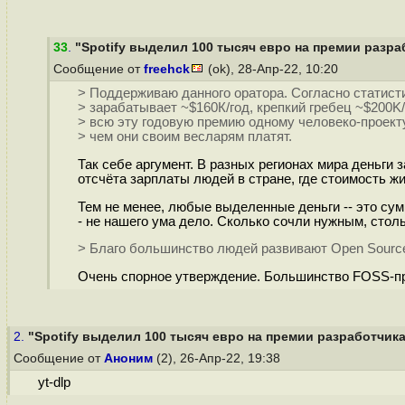
33
.
"Spotify выделил 100 тысяч евро на премии разра
Сообщение от
freehck
(ok), 28-Апр-22, 10:20
> Поддерживаю данного оратора. Согласно статистик
> зарабатывает ~$160К/год, крепкий гребец ~$200K/
> всю эту годовую премию одному человеко-проект
> чем они своим весларям платят.
Так себе аргумент. В разных регионах мира деньги 
отсчёта зарплаты людей в стране, где стоимость ж
Тем не менее, любые выделенные деньги -- это сум
- не нашего ума дело. Сколько сочли нужным, столь
> Благо большинство людей развивают Open Source и
Очень спорное утверждение. Большинство FOSS-прое
2.
"Spotify выделил 100 тысяч евро на премии разработчика
Сообщение от
Аноним
(2), 26-Апр-22, 19:38
yt-dlp