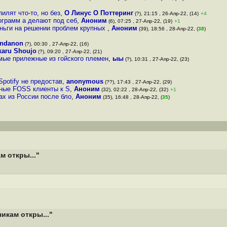
илят что-то, но без
,
О Линус О Поттеринг
(?), 21:15 , 26-Апр-22, (14)
+4
ограмм а делают под себ
,
Аноним
(6), 07:25 , 27-Апр-22, (19)
+1
еньги на решении проблем крупных
,
Аноним
(39), 18:56 , 28-Апр-22, (
38
)
ndanon
(?), 00:30 , 27-Апр-22, (16)
karu Shoujo
(?), 09:20 , 27-Апр-22, (21)
мые прилежные из гойского племен
,
ыы
(?), 10:31 , 27-Апр-22, (23)
potify не предостав
,
anonymous
(??), 17:43 , 27-Апр-22, (29)
вные FOSS клиенты к S
,
Аноним
(32), 02:22 , 28-Апр-22, (32)
+1
х из России после бло
,
Аноним
(35), 16:48 , 28-Апр-22, (
35
)
м откры..."
икам откры..."