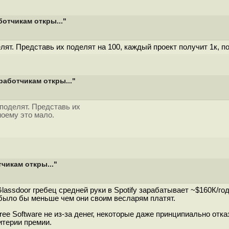
ботчикам откры..."
елят. Представь их поделят на 100, каждый проект получит 1к, п
работчикам откры..."
 поделят. Представь их
моему это мало.
чикам откры..."
assdoor гребец средней руки в Spotify зарабатывает ~$160К/год
 было бы меньше чем они своим весларям платят.
ee Software не из-за денег, некоторые даже принципиально от
ритерии премии.