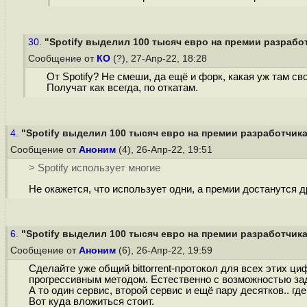
30.
"Spotify выделил 100 тысяч евро на премии разработ
Сообщение от
КО
(?), 27-Апр-22, 18:28
От Spotify? Не смеши, да ещё и форк, какая уж там св
Получат как всегда, по откатам.
4.
"Spotify выделил 100 тысяч евро на премии разработчика
Сообщение от
Аноним
(4), 26-Апр-22, 19:51
> Spotify использует многие
Не окажется, что использует одни, а премии достанутся 
6.
"Spotify выделил 100 тысяч евро на премии разработчика
Сообщение от
Аноним
(6), 26-Апр-22, 19:59
Сделайте уже общий bittorrent-протокол для всех этих 
прогрессивным методом. Естественно с возможностью за
А то один сервис, второй сервис и ещё пару десятков.. гд
Вот куда вложиться стоит.