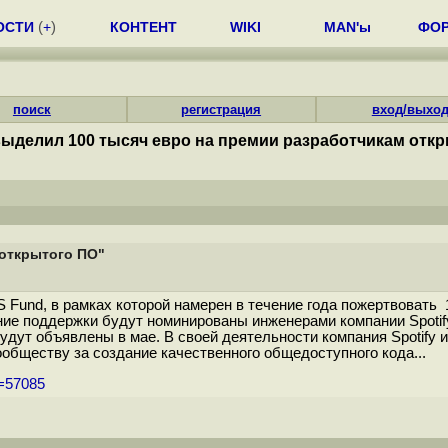
ОСТИ
(
+
)
КОНТЕНТ
WIKI
MAN'ы
ФО
поиск
регистрация
вход/выхо
 выделил 100 тысяч евро на премии разработчикам отк
 открытого ПО"
 Fund, в рамках которой намерен в течение года пожертвоват
е поддержки будут номинированы инженерами компании Spotify
удут объявлены в мае. В своей деятельности компания Spotify 
бществу за создание качественного общедоступного кода...
m=57085