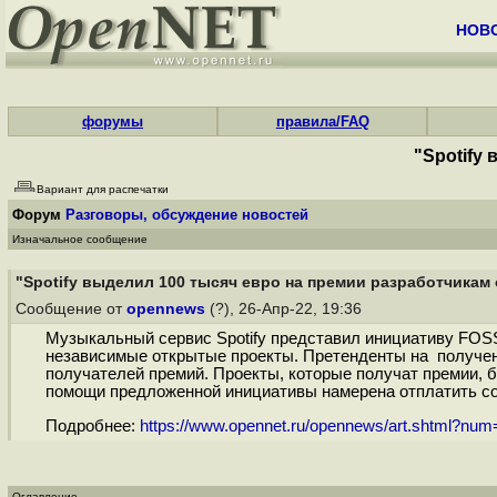
НОВ
форумы
правила/FAQ
"Spotify
Вариант для распечатки
Форум
Разговоры, обсуждение новостей
Изначальное сообщение
"Spotify выделил 100 тысяч евро на премии разработчикам
Сообщение от
opennews
(?), 26-Апр-22, 19:36
Музыкальный сервис Spotify представил инициативу FOSS
независимые открытые проекты. Претенденты на получени
получателей премий. Проекты, которые получат премии, б
помощи предложенной инициативы намерена отплатить соо
Подробнее:
https://www.opennet.ru/opennews/art.shtml?nu
Оглавление