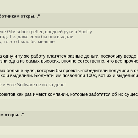
ботчикам откры..."
е Glassdoor гребец средней руки в Spotify
год. Т.е. даже если бы они выдали
у, то это было бы меньше
за одну и ту же работу платятся разные деньги, поскольку везде
изни одна из самых высоких, вполне естественно, что все прочи
ма больше нуля, который бы проекты-победители получили в слу
ко и выделили. Бюджеты им позволяли 100к, вот их и выделили.
 Free Software не из-за денег
ктов как раз имеют компании, которые заботятся об их сущест
м откры..."