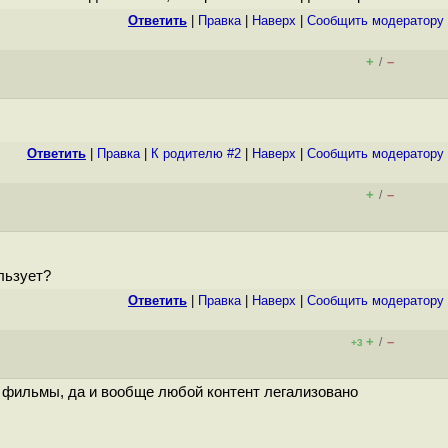
Ответить
|
Правка
|
Наверх
|
Cообщить модератору
+
–
/
Ответить
|
Правка
|
К родителю #2
|
Наверх
|
Cообщить модератору
+
–
/
льзует?
Ответить
|
Правка
|
Наверх
|
Cообщить модератору
+
–
/
+3
, фильмы, да и вообще любой контент легализовано