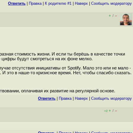
Ответить
|
Правка
|
К родителю #1
|
Наверх
|
Cообщить модератору
+
–
/
 разная стоимость жизни. И если ты берёшь в качестве точки
е цифры будут смотреться на их фоне мелко.
чае отсутствия инициативы от Spotify. Мало это или не мало -
 И это в наше-то кризисное время. Нет, чтобы спасибо сказать.
вовании, оплачивая их развитие на регулярной основе.
Ответить
|
Правка
|
Наверх
|
Cообщить модератору
+
–
/
+2