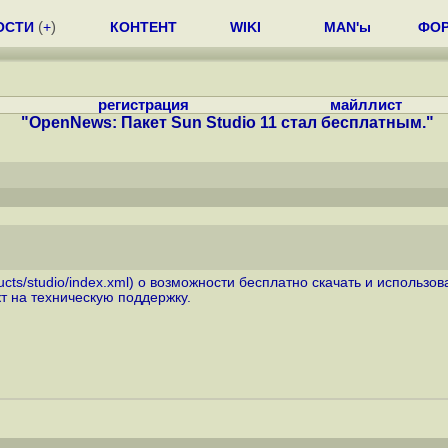
ОСТИ
(
+
)
КОНТЕНТ
WIKI
MAN'ы
ФО
регистрация
майллист
"OpenNews: Пакет Sun Studio 11 стал бесплатным."
cts/studio/index.xml
) о возможности бесплатно скачать и использов
т на техническую поддержку.