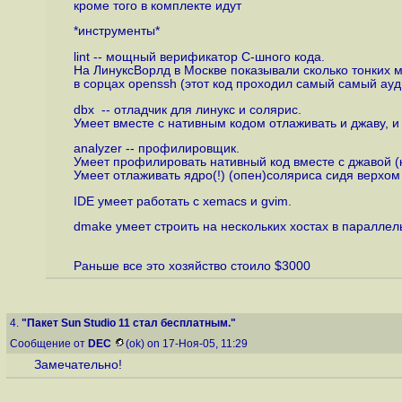
кроме того в комплекте идут
*инструменты*
lint -- мощный верификатор C-шного кода.
На ЛинуксВорлд в Москве показывали сколько тонких м
в сорцах openssh (этот код проходил самый самый ауд
dbx -- отладчик для линукс и солярис.
Умеет вместе с нативным кодом отлаживать и джаву, и
analyzer -- профилировщик.
Умеет профилировать нативный код вместе с джавой (ка
Умеет отлаживать ядро(!) (опен)соляриса сидя верхом
IDE умеет работать с xemacs и gvim.
dmake умеет строить на нескольких хостах в параллел
Раньше все это хозяйство стоило $3000
4.
"Пакет Sun Studio 11 стал бесплатным."
Сообщение от
DEC
(ok) on 17-Ноя-05, 11:29
Замечательно!