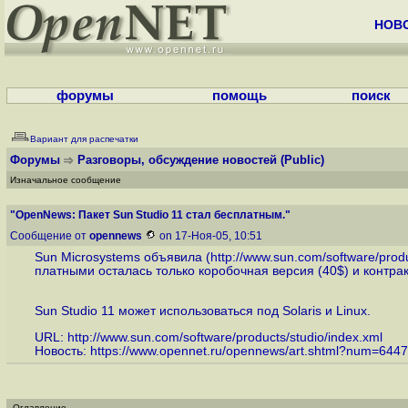
НОВ
форумы
помощь
поиск
Вариант для распечатки
Форумы
Разговоры, обсуждение новостей
(Public)
Изначальное сообщение
"OpenNews: Пакет Sun Studio 11 стал бесплатным."
Сообщение от
opennews
on 17-Ноя-05, 10:51
Sun Microsystems объявила (
http://www.sun.com/software/produ
платными осталась только коробочная версия (40$) и контрак
Sun Studio 11 может использоваться под Solaris и Linux.
URL:
http://www.sun.com/software/products/studio/index.xml
Новость:
https://www.opennet.ru/opennews/art.shtml?num=6447
Оглавление