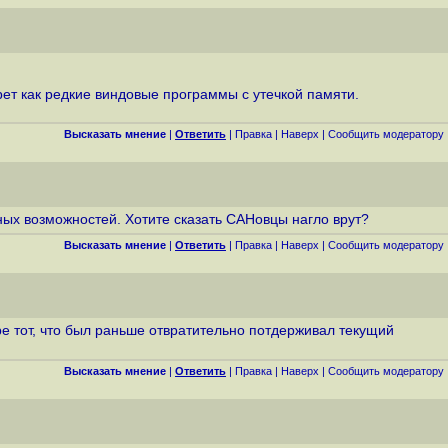
жрет как редкие виндовые программы с утечкой памяти.
Высказать мнение
|
Ответить
|
Правка
|
Наверх
|
Cообщить модератору
зных возможностей. Хотите сказать САНовцы нагло врут?
Высказать мнение
|
Ответить
|
Правка
|
Наверх
|
Cообщить модератору
ре тот, что был раньше отвратительно потдерживал текущий
Высказать мнение
|
Ответить
|
Правка
|
Наверх
|
Cообщить модератору