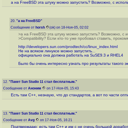
а на FreeBSD эта штуку можно запустить? Возможно, с использ
20.
"а на FreeBSD"
Сообщение от
horsh
(ok) on 18-Ноя-05, 02:02
>а на FreeBSD эта штуку можно запустить? Возможно, с и
>Compatibility? Если кто-то уже пробовал ставить, проком
http://developers.sun.com/prodtech/cc/linux_index.html
Не на всяком линуксе можно запустить...
официально она должна работать на SuSE9.3 и RHEL4
Было бы очень интересно узнать про результаты такого э
12.
"Пакет Sun Studio 11 стал бесплатным."
Сообщение от
Аноним
on 17-Ноя-05, 15:43
Есть там C++, незнаую, что до стандартов, а вот по части оп
13.
"Пакет Sun Studio 11 стал бесплатным."
Сообщение от
Avg
on 17-Ноя-05, 16:21
Подтверждаю: есть там C++ и им с не очень большой доработ