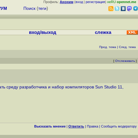
Профиль:
Аноним
(
вход
|
регистрация
)
неRU
opennet.me
РУМ
Поиск
(
теги
)
вход/выход
слежка
Пред. тема
|
След. тема
[
Отслеживать
]
ать среду разработчика и набор компиляторов Sun Studio 11,
Высказать мнение
|
Ответить
|
Правка
|
Cообщить модератору