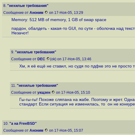
8.
"нехилые требования"
Сообщение от
Аноним
on 17-Ноя-05, 13:29
Memory: 512 MB of memory, 1 GB of swap space
пардон, обалдеть - какая-то GUI, по сути - оболочка над те
Незачот!
9.
"нехилые требования"
Сообщение от
DEC
(ok) on 17-Ноя-05, 13:46
Хм, я её ещё не ставил, но судя по пдфке это не просто
11.
"нехилые требования"
Сообщение от
укщзен
on 17-Ноя-05, 15:10
Гы-гы-гы! Похоже сляпана на жабе. Поэтому и жрет. Одн
стандарт. Если ситуация не изменилась, то он не конкур
10.
"а на FreeBSD"
Сообщение от
Аноним
on 17-Ноя-05, 15:07