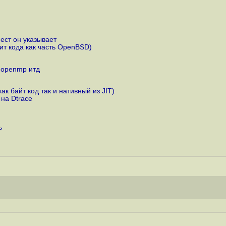
ест он указывает
ит кода как часть OpenBSD)
 openmp итд
к байт код так и нативный из JIT)
 на Dtrace
ь