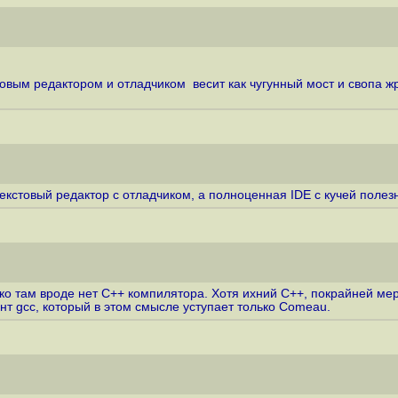
кстовым редактором и отладчиком весит как чугунный мост и свопа 
 текстовый редактор с отладчиком, а полноценная IDE с кучей поле
ако там вроде нет С++ компилятора. Хотя ихний С++, покрайней ме
ент gcc, который в этом смысле уступает только Comeau.