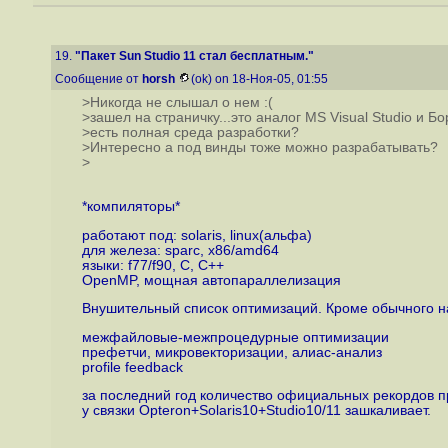
19.
"Пакет Sun Studio 11 стал бесплатным."
Сообщение от
horsh
(ok) on 18-Ноя-05, 01:55
>Никогда не слышал о нем :(
>зашел на страничку...это аналог MS Visual Studio и Б
>есть полная среда разработки?
>Интересно а под винды тоже можно разрабатывать?
>
*компиляторы*
работают под: solaris, linux(альфа)
для железа: sparc, x86/amd64
языки: f77/f90, C, C++
OpenMP, мощная автопараллелизация
Внушительный список оптимизаций. Кроме обычного на
межфайловые-межпроцедурные оптимизации
префетчи, микровекторизации, алиас-анализ
profile feedback
за последний год количество официальных рекордов 
у связки Opteron+Solaris10+Studio10/11 зашкаливает.