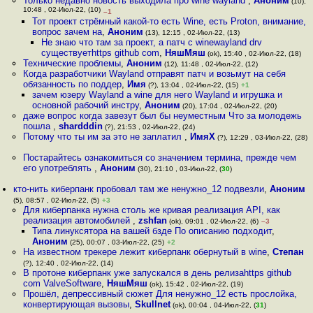
Только недавно новость выходила про wine wayland
,
Аноним
(10),
10:48 , 02-Июл-22, (10)
–1
Тот проект стрёмный какой-то есть Wine, есть Proton, внимание,
вопрос зачем на
,
Аноним
(13), 12:15 , 02-Июл-22, (13)
Не знаю что там за проект, а патч с winewayland drv
существуетhttps github com
,
НяшМяш
(ok), 15:40 , 02-Июл-22, (18)
Технические проблемы
,
Аноним
(12), 11:48 , 02-Июл-22, (12)
Когда разработчики Wayland отправят патч и возьмут на себя
обязанность по поддер
,
Имя
(?), 13:04 , 02-Июл-22, (15)
+1
зачем юзеру Wayland а wine для него Wayland и игрушка и
основной рабочий инстру
,
Аноним
(20), 17:04 , 02-Июл-22, (20)
даже вопрос когда завезут был бы неуместным Что за молодежь
пошла
,
shardddin
(?), 21:53 , 02-Июл-22, (24)
Потому что ты им за это не заплатил
,
ИмяХ
(?), 12:29 , 03-Июл-22, (28)
Постарайтесь ознакомиться со значением термина, прежде чем
его употреблять
,
Аноним
(30), 21:10 , 03-Июл-22, (
30
)
кто-нить киберпанк пробовал там же ненужно_12 подвезли
,
Аноним
(5), 08:57 , 02-Июл-22, (5)
+3
Для киберпанка нужна столь же кривая реализация API, как
реализация автомобилей
,
zshfan
(ok), 09:01 , 02-Июл-22, (6)
–3
Типа линуксятора на вашей бзде По описанию подходит
,
Аноним
(25), 00:07 , 03-Июл-22, (25)
+2
На известном трекере лежит киберпанк обернутый в wine
,
Степан
(?), 12:40 , 02-Июл-22, (14)
В протоне киберпанк уже запускался в день релизаhttps github
com ValveSoftware
,
НяшМяш
(ok), 15:42 , 02-Июл-22, (19)
Прошёл, депрессивный сюжет Для ненужно_12 есть прослойка,
конвертирующая вызовы
,
Skullnet
(ok), 00:04 , 04-Июл-22, (
31
)