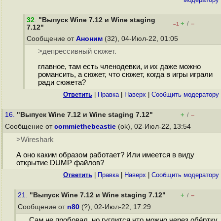
32
.
"Выпуск Wine 7.12 и Wine staging
+
–
/
–1
7.12"
Сообщение от
Аноним
(32), 04-Июл-22, 01:05
>депрессивный сюжет.
главное, там есть членодевки, и их даже можно
романсить, а сюжет, что сюжет, когда в игры играли
ради сюжета?
Ответить
|
Правка
|
Наверх
|
Cообщить модератору
16.
"Выпуск Wine 7.12 и Wine staging 7.12"
+
–
/
Сообщение от
commiethebeastie
(ok), 02-Июл-22, 13:54
>Wireshark
А оно каким образом работает? Или имеется в виду
открытие DUMP файлов?
Ответить
|
Правка
|
Наверх
|
Cообщить модератору
21.
"Выпуск Wine 7.12 и Wine staging 7.12"
+
–
/
Сообщение от
n80
(?), 02-Июл-22, 17:29
Сам не пробовал, но гуглится что можно через обёртку