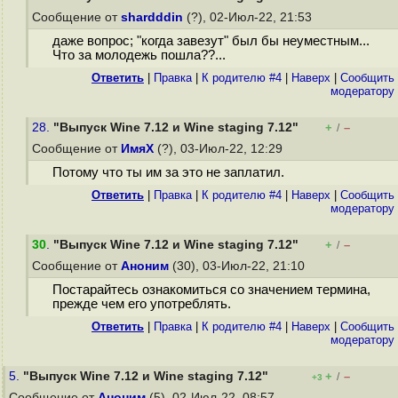
Сообщение от
shardddin
(?), 02-Июл-22, 21:53
даже вопрос; "когда завезут" был бы неуместным...
Что за молодежь пошла??...
Ответить
|
Правка
|
К родителю #4
|
Наверх
|
Cообщить
модератору
28.
"Выпуск Wine 7.12 и Wine staging 7.12"
+
–
/
Сообщение от
ИмяХ
(?), 03-Июл-22, 12:29
Потому что ты им за это не заплатил.
Ответить
|
Правка
|
К родителю #4
|
Наверх
|
Cообщить
модератору
30
.
"Выпуск Wine 7.12 и Wine staging 7.12"
+
–
/
Сообщение от
Аноним
(30), 03-Июл-22, 21:10
Постарайтесь ознакомиться со значением термина,
прежде чем его употреблять.
Ответить
|
Правка
|
К родителю #4
|
Наверх
|
Cообщить
модератору
5.
"Выпуск Wine 7.12 и Wine staging 7.12"
+
–
/
+3
Сообщение от
Аноним
(5), 02-Июл-22, 08:57