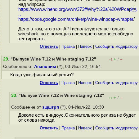
над winpcap:
https://www.winehq.org/wwn/373#Why%20a%20WPcap.
..
https://code.google.com/archive/p/wine-winpcap-wrapper
/
Дело в том, что этот API используются не только
wireshark, но с помощью последнего можно свободно
тестировать.
Ответить
|
Правка
|
Наверх
|
Cообщить модератору
29
.
"Выпуск Wine 7.12 и Wine staging 7.12"
+
–
/
–1
Сообщение от
Ананоним
(?), 03-Июл-22, 16:54
Когда уже финальный релиз?
Ответить
|
Правка
|
Наверх
|
Cообщить модератору
33
.
"Выпуск Wine 7.12 и Wine staging 7.12"
+
–
/
+1
Сообщение от
зщшгрп
(?), 04-Июл-22, 10:30
Доколе есть виндоус.Окончательного релиза не будет
от слова никогда.
Ответить
|
Правка
|
Наверх
|
Cообщить модератору