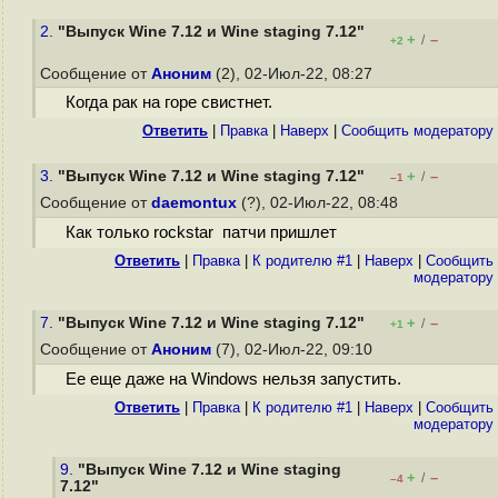
2.
"Выпуск Wine 7.12 и Wine staging 7.12"
+
–
/
+2
Сообщение от
Аноним
(2), 02-Июл-22, 08:27
Когда рак на горе свистнет.
Ответить
|
Правка
|
Наверх
|
Cообщить модератору
3.
"Выпуск Wine 7.12 и Wine staging 7.12"
+
–
/
–1
Сообщение от
daemontux
(?), 02-Июл-22, 08:48
Как только rockstar патчи пришлет
Ответить
|
Правка
|
К родителю #1
|
Наверх
|
Cообщить
модератору
7.
"Выпуск Wine 7.12 и Wine staging 7.12"
+
–
/
+1
Сообщение от
Аноним
(7), 02-Июл-22, 09:10
Ее еще даже на Windows нельзя запустить.
Ответить
|
Правка
|
К родителю #1
|
Наверх
|
Cообщить
модератору
9.
"Выпуск Wine 7.12 и Wine staging
+
–
/
–4
7.12"