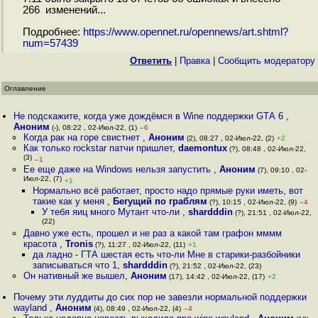
266 изменений...
Подробнее:
https://www.opennet.ru/opennews/art.shtml?
num=57439
Ответить
|
Правка
|
Cообщить модератору
Оглавление
Не подскажите, когда уже дождёмся в Wine поддержки GТА 6
,
Аноним
(-), 08:22 , 02-Июл-22, (1)
–6
Когда рак на горе свистнет
,
Аноним
(2), 08:27 , 02-Июл-22, (2)
+2
Как только rockstar патчи пришлет
,
daemontux
(?), 08:48 , 02-Июл-22,
(3)
–1
Ее еще даже на Windows нельзя запустить
,
Аноним
(7), 09:10 , 02-
Июл-22, (7)
+1
Нормально всё работает, просто надо прямые руки иметь, вот
такие как у меня
,
Бегущий по граблям
(?), 10:15 , 02-Июл-22, (9)
–4
У тебя яиц много Мутант что-ли
,
shardddin
(?), 21:51 , 02-Июл-22,
(22)
Давно уже есть, прошел и не раз а какой там графон мммм
красота
,
Tronis
(?), 11:27 , 02-Июл-22, (11)
+1
да ладно - ГТА шестая есть что-ли Мне в старики-разбойники
записываться что 1
,
shardddin
(?), 21:52 , 02-Июл-22, (23)
Он нативный же вышел
,
Аноним
(17), 14:42 , 02-Июл-22, (17)
+2
Почему эти луддиты до сих пор не завезли нормальной поддержки
wayland
,
Аноним
(4), 08:49 , 02-Июл-22, (4)
–4