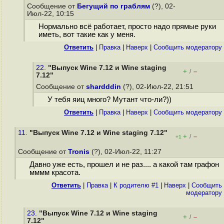
Сообщение от
Бегущий по граблям
(?), 02-
Июл-22, 10:15
Нормально всё работает, просто надо прямые руки
иметь, вот такие как у меня.
Ответить
|
Правка
|
Наверх
|
Cообщить модератору
22.
"Выпуск Wine 7.12 и Wine staging
+
–
/
7.12"
Сообщение от
shardddin
(?), 02-Июл-22, 21:51
У тебя яиц много? Мутант что-ли?))
Ответить
|
Правка
|
Наверх
|
Cообщить модератору
11.
"Выпуск Wine 7.12 и Wine staging 7.12"
+
–
/
+1
Сообщение от
Tronis
(?), 02-Июл-22, 11:27
Давно уже есть, прошел и не раз.... а какой там графон
мммм красота.
Ответить
|
Правка
|
К родителю #1
|
Наверх
|
Cообщить
модератору
23.
"Выпуск Wine 7.12 и Wine staging
+
–
/
7.12"