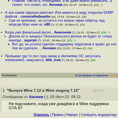
главное, там есть членодевки, и их даже можно романсить, а
сюжет, что сюжет, ког
,
Аноним
(32), 01:05 , 04-Июл-22, (
32
)
–1
А оно каким образом работает Или имеется в виду открытие DUMP
файлов
,
commiethebeastie
(ok), 13:54 , 02-Июл-22, (16)
Сам не пробовал, но гуглится что можно через обёртку над
winpcap https www wi
,
n80
(?), 17:29 , 02-Июл-22, (21)
Когда уже финальный релиз
,
Ананоним
(?), 16:54 , 03-Июл-22, (
29
)
–1
Доколе есть виндоус Окончательного релиза не будет от слова
никогда
,
зщшгрп
(?), 10:30 , 04-Июл-22, (
33
)
+1
Вот да, не успели сделать поддержку видосиков в quartz до сих
пор не сделали ,
,
Аноним
(32), 13:03 , 07-Июл-22, (
34
)
Пробывал где то пол года назад в elementary OC запускать
metatraider5, намучился
,
Alik_msk
(?), 09:20 , 08-Июл-22, (
35
)
Сообщения
[
Сортировка по времени
|
RSS
]
1.
"Выпуск Wine 7.12 и Wine staging 7.12"
+
–
/
–6
Сообщение от
Аноним
(-), 02-Июл-22, 08:22
Не подскажите, когда уже дождёмся в Wine поддержки
GТА 6?
Ответить
|
Правка
|
Наверх
|
Cообщить модератору