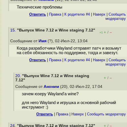
Технические проблемы
Ответить
|
Правка
|
К родителю #4
|
Наверх
|
Cообщить
модератору
15.
"Выпуск Wine 7.12 и Wine staging 7.12"
+
–
/
+1
Сообщение от
Имя
(?), 02-Июл-22, 13:04
Когда разработчики Wayland отправят патч и возьмут
на себя обязанность по поддержке, тогда и завезут.
Ответить
|
Правка
|
К родителю #4
|
Наверх
|
Cообщить
модератору
20.
"Выпуск Wine 7.12 и Wine staging
+
–
/
7.12"
Сообщение от
Аноним
(20), 02-Июл-22, 17:04
зачем юзеру Wayland'а wine?
для него Wayland и игрушка и основной рабочий
инструмент :)
Ответить
|
Правка
|
Наверх
|
Cообщить модератору
24.
"Выпуск Wine 7.12 и Wine staging 7.12"
+
–
/