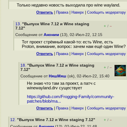
Только недавно новость выходила про wine wayland.
Ответить
|
Правка
|
Наверх
|
Cообщить модератору
13.
"Выпуск Wine 7.12 и Wine staging
+
–
/
7.12"
Сообщение от
Аноним
(13), 02-Июл-22, 12:15
Тот проект стрёмный какой-то: есть Wine, есть
Proton, внимание, вопрос: зачем нам ещё один Wine?
Ответить
|
Правка
|
Наверх
|
Cообщить модератору
18.
"Выпуск Wine 7.12 и Wine staging
+
–
/
7.12"
Сообщение от
НяшМяш
(ok), 02-Июл-22, 15:40
Не знаю что там за проект, а патч с
winewayland.drv существует
https://github.com/Frogging-Family/community-
patches/blob/ma...
Ответить
|
Правка
|
Наверх
|
Cообщить модератору
12.
"Выпуск Wine 7.12 и Wine staging 7.12"
+
–
/
Сообщение от
Аноним
(12), 02-Июл-22, 11:48