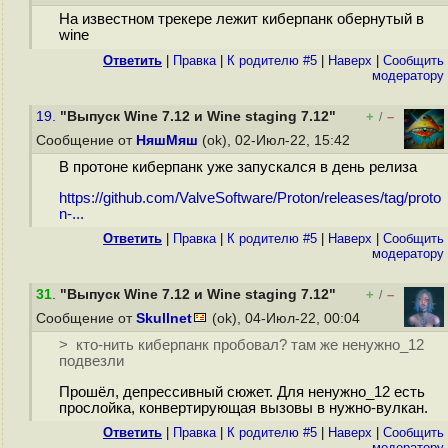
На известном трекере лежит киберпанк обернутый в
wine
Ответить
|
Правка
|
К родителю #5
|
Наверх
|
Cообщить
модератору
19.
"Выпуск Wine 7.12 и Wine staging 7.12"
+
–
/
Сообщение от
НяшМяш
(ok), 02-Июл-22, 15:42
В протоне киберпанк уже запускался в день релиза
https://github.com/ValveSoftware/Proton/releases/tag/proto
n-...
Ответить
|
Правка
|
К родителю #5
|
Наверх
|
Cообщить
модератору
31
.
"Выпуск Wine 7.12 и Wine staging 7.12"
+
–
/
Сообщение от
Skullnet
(ok), 04-Июл-22, 00:04
> кто-нить киберпанк пробовал? там же ненужно_12
подвезли
Прошёл, депрессивный сюжет. Для ненужно_12 есть
прослойка, конвертирующая вызовы в нужно-вулкан.
Ответить
|
Правка
|
К родителю #5
|
Наверх
|
Cообщить
модератору