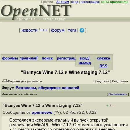
Профиль:
Аноним
(
вход
|
регистрация
)
неRU
opennet.me
[
новости
/
+++
|
форум
|
теги
|
]
форумы
правила/FAQ
поиск
регистрация
вход/
слежка
выход
RSS
"Выпуск Wine 7.12 и Wine staging 7.12"
Вариант для распечатки
Пред. тема
|
След. тема
Форум
Разговоры, обсуждение новостей
Изначальное сообщение
[
Отслеживать
]
"Выпуск Wine 7.12 и Wine staging 7.12"
+
–
/
Сообщение от
opennews
(??), 02-Июл-22, 08:22
Состоялся экспериментальный выпуск открытой
реализации WinAPI - Wine 7.12. С момента выпуска версии
7.11 было закрыто 13 отчётов об ошибках и внесено