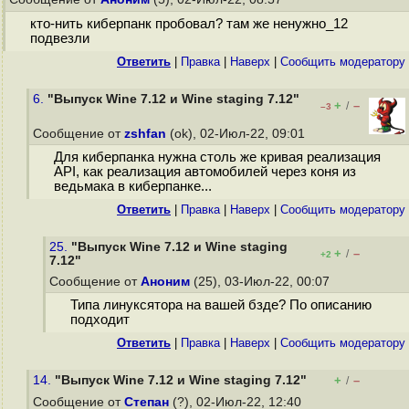
кто-нить киберпанк пробовал? там же ненужно_12
подвезли
Ответить
|
Правка
|
Наверх
|
Cообщить модератору
6.
"Выпуск Wine 7.12 и Wine staging 7.12"
+
–
/
–3
Сообщение от
zshfan
(ok), 02-Июл-22, 09:01
Для киберпанка нужна столь же кривая реализация
API, как реализация автомобилей через коня из
ведьмака в киберпанке...
Ответить
|
Правка
|
Наверх
|
Cообщить модератору
25.
"Выпуск Wine 7.12 и Wine staging
+
–
/
+2
7.12"
Сообщение от
Аноним
(25), 03-Июл-22, 00:07
Типа линуксятора на вашей бзде? По описанию
подходит
Ответить
|
Правка
|
Наверх
|
Cообщить модератору
14.
"Выпуск Wine 7.12 и Wine staging 7.12"
+
–
/
Сообщение от
Степан
(?), 02-Июл-22, 12:40