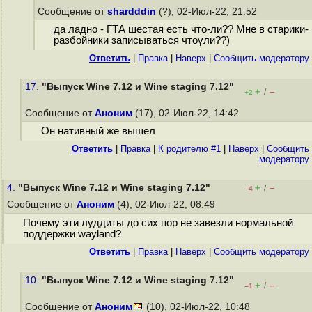
Сообщение от
shardddin
(?), 02-Июл-22, 21:52
да ладно - ГТА шестая есть что-ли?? Мне в старики-
разбойники записываться чтоүли??)
Ответить
|
Правка
|
Наверх
|
Cообщить модератору
17.
"Выпуск Wine 7.12 и Wine staging 7.12"
+
–
/
+2
Сообщение от
Аноним
(17), 02-Июл-22, 14:42
Он нативный же вышел
Ответить
|
Правка
|
К родителю #1
|
Наверх
|
Cообщить
модератору
4.
"Выпуск Wine 7.12 и Wine staging 7.12"
+
–
/
–4
Сообщение от
Аноним
(4), 02-Июл-22, 08:49
Почему эти луддиты до сих пор не завезли нормальной
поддержки wayland?
Ответить
|
Правка
|
Наверх
|
Cообщить модератору
10.
"Выпуск Wine 7.12 и Wine staging 7.12"
+
–
/
–1
Сообщение от
Аноним
(10), 02-Июл-22, 10:48