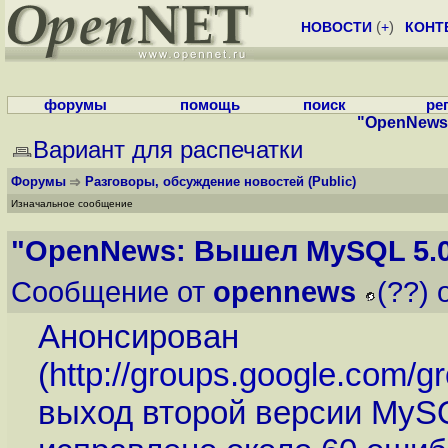
НОВОСТИ
(
+
)
КОНТ
форумы
помощь
поиск
ре
"OpenNews:
Вариант для распечатки
Форумы
Разговоры, обсуждение новостей
(Public)
Изначальное сообщение
"OpenNews: Вышел MySQL 5.0
Сообщение от
opennews
(??) 
Анонсирован
(
http://groups.google.com/
выход второй версии MySQ