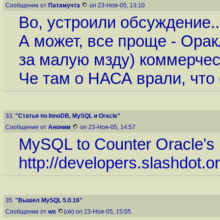
Сообщение от
Патамучта
on 23-Ноя-05, 13:10
Во, устроили обсуждение...
А может, все проще - Ора
за малую мзду) коммерчес
Че там о НАСА врали, что 
33.
"Статья по InnoDB, MySQL и Oracle"
Сообщение от
Аноним
on 23-Ноя-05, 14:57
MySQL to Counter Oracle's 
http://developers.slashdot.o
35.
"Вышел MySQL 5.0.16"
Сообщение от
ws
(ok) on 23-Ноя-05, 15:05