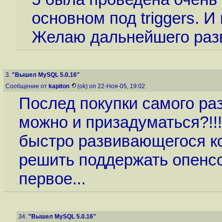
основном под triggers. И
Желаю дальнейшего разв
3.
"Вышел MySQL 5.0.16"
Сообщение от
kapiton
(ok) on 22-Ноя-05, 19:02
Послед покупки самого ра
можно и призадуматься?!!! 
быстро развивающегося ко
решить поддержать опенсо
первое...
34.
"Вышел MySQL 5.0.16"