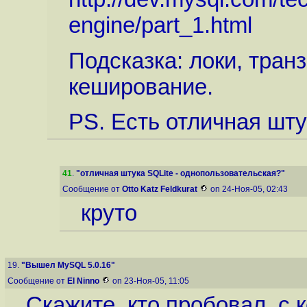
engine/part_1.html
Подсказка: локи, тра
кеширование.
PS. Есть отличная штук
41
.
"отличная штука SQLite - однопользовательская?"
Сообщение от
Otto Katz Feldkurat
on 24-Ноя-05, 02:43
круто
19.
"Вышел MySQL 5.0.16"
Сообщение от
El Ninno
on 23-Ноя-05, 11:05
Скажите, кто пробовал, с 