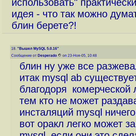
использовать" практическ
идея - что так можно дума
блин берете?!
18.
"Вышел MySQL 5.0.16"
Сообщение от
Desperado
on 23-Ноя-05, 10:48
блин ну уже все разжева
итак mysql ab существуе
благодоря комерческой 
тем кто не может раздав
инсталяций mysql ничего 
вот оракл легко может з
mysql. если они это сде