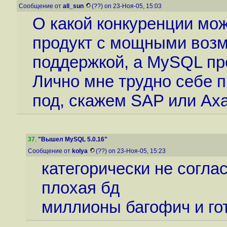
Сообщение от
all_sun
(??) on 23-Ноя-05, 15:03
О какой конкуренции мож
продукт с мощными воз
поддержкой, а MySQL пр
Лично мне трудно себе 
под, скажем SAP или Axa
37
.
"Вышел MySQL 5.0.16"
Сообщение от
kolya
(??) on 23-Ноя-05, 15:23
категорически не согла
плохая бд
миллионы багофич и го