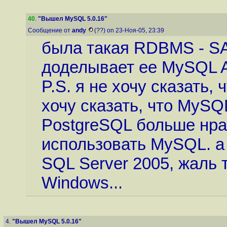
40
.
"Вышел MySQL 5.0.16"
Сообщение от
andy
(??) on 23-Ноя-05, 23:39
была такая RDBMS - S
доделывает ее MySQL 
P.S. я не хочу сказать
хочу сказать, что MyS
PostgreSQL больше нра
использовать MySQL. 
SQL Server 2005, жаль 
Windows...
4.
"Вышел MySQL 5.0.16"