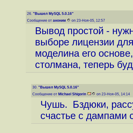
26.
"Вышел MySQL 5.0.16"
Сообщение от
аноним
on 23-Ноя-05, 12:57
Вывод простой - нуж
выборе лицензии для
моделина его основе
столмана, теперь бу
30.
"Вышел MySQL 5.0.16"
Сообщение от
Michael Shigorin
on 23-Ноя-05, 14:14
Чушь. Бздюки, расс
счастье с дампами с