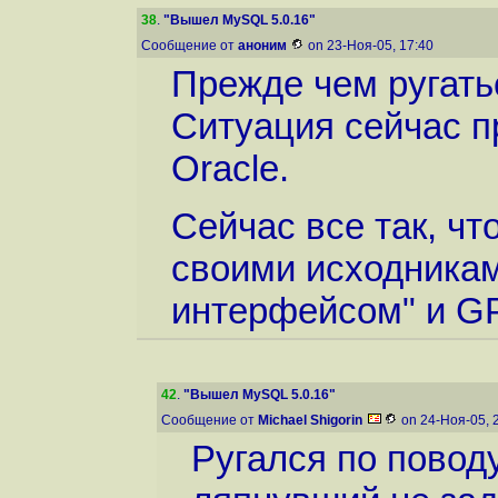
38
.
"Вышел MySQL 5.0.16"
Сообщение от
аноним
on 23-Ноя-05, 17:40
Прежде чем ругатьс
Ситуация сейчас п
Oracle.
Сейчас все так, ч
своими исходникам
интерфейсом" и GPL
42
.
"Вышел MySQL 5.0.16"
Сообщение от
Michael Shigorin
on 24-Ноя-05, 
Ругался по повод