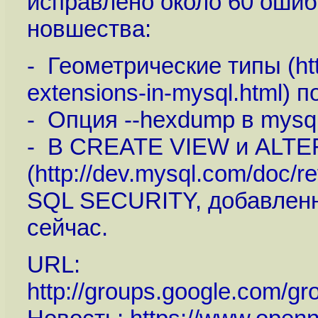
исправлено около 60 ошиб
новшества:
- Геометрические типы (
ht
extensions-in-mysql.html
) 
- Опция --hexdump в mysql
- В CREATE VIEW и ALTE
(
http://dev.mysql.com/doc/r
SQL SECURITY, добавленны
сейчас.
URL:
http://groups.google.com/